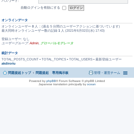
パスワード:
自動ログインを有効にする
オンラインデータ
オンラインユーザー
0
人 :: (過去 5 分間のユーザーアクションに基づいています)
最大同時オンラインユーザー数の記録
1
人 (2021年6月02日(水) 17:43)
登録ユーザー: なし
ユーザーグループ:
Admin
,
グローバルモデレータ
統計データ
TOTAL_POSTS_COUNT • TOTAL_TOPICS • TOTAL_USERS • 最新登録ユーザー
akdiroriu
問題提起トップ
問題提起 専用掲示板
管理・運営チーム
Powered by
phpBB
® Forum Software © phpBB Limited
Japanese translation principally by
ocean