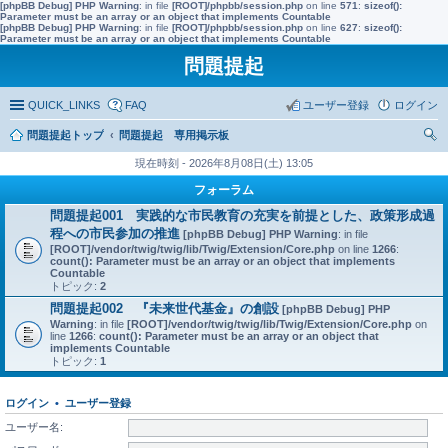
[phpBB Debug] PHP Warning
: in file
[ROOT]/phpbb/session.php
on line
571
:
sizeof():
Parameter must be an array or an object that implements Countable
[phpBB Debug] PHP Warning
: in file
[ROOT]/phpbb/session.php
on line
627
:
sizeof():
Parameter must be an array or an object that implements Countable
問題提起
QUICK_LINKS
FAQ
ユーザー登録
ログイン
問題提起トップ
問題提起 専用掲示板
索
現在時刻 - 2026年8月08日(土) 13:05
フォーラム
問題提起001 実践的な市民教育の充実を前提とした、政策形成過
程への市民参加の推進
[phpBB Debug] PHP Warning
: in file
[ROOT]/vendor/twig/twig/lib/Twig/Extension/Core.php
on line
1266
:
count(): Parameter must be an array or an object that implements
Countable
トピック:
2
問題提起002 『未来世代基金』の創設
[phpBB Debug] PHP
Warning
: in file
[ROOT]/vendor/twig/twig/lib/Twig/Extension/Core.php
on
line
1266
:
count(): Parameter must be an array or an object that
implements Countable
トピック:
1
ログイン
•
ユーザー登録
ユーザー名: