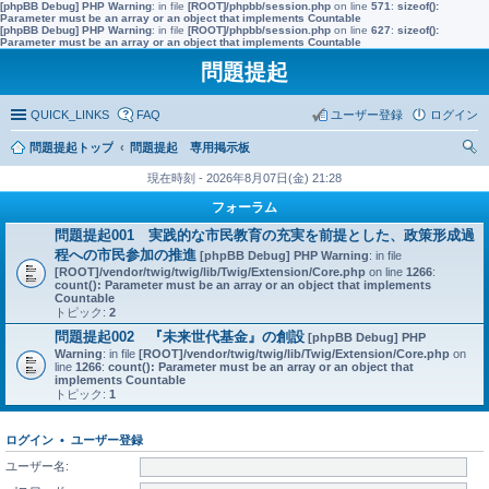
[phpBB Debug] PHP Warning
: in file
[ROOT]/phpbb/session.php
on line
571
:
sizeof():
Parameter must be an array or an object that implements Countable
[phpBB Debug] PHP Warning
: in file
[ROOT]/phpbb/session.php
on line
627
:
sizeof():
Parameter must be an array or an object that implements Countable
問題提起
QUICK_LINKS
FAQ
ユーザー登録
ログイン
問題提起トップ
問題提起 専用掲示板
索
現在時刻 - 2026年8月07日(金) 21:28
フォーラム
問題提起001 実践的な市民教育の充実を前提とした、政策形成過
程への市民参加の推進
[phpBB Debug] PHP Warning
: in file
[ROOT]/vendor/twig/twig/lib/Twig/Extension/Core.php
on line
1266
:
count(): Parameter must be an array or an object that implements
Countable
トピック:
2
問題提起002 『未来世代基金』の創設
[phpBB Debug] PHP
Warning
: in file
[ROOT]/vendor/twig/twig/lib/Twig/Extension/Core.php
on
line
1266
:
count(): Parameter must be an array or an object that
implements Countable
トピック:
1
ログイン
•
ユーザー登録
ユーザー名: