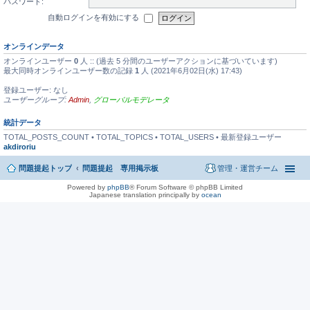
パスワード:
自動ログインを有効にする
オンラインデータ
オンラインユーザー
0
人 :: (過去 5 分間のユーザーアクションに基づいています)
最大同時オンラインユーザー数の記録
1
人 (2021年6月02日(水) 17:43)
登録ユーザー: なし
ユーザーグループ:
Admin
,
グローバルモデレータ
統計データ
TOTAL_POSTS_COUNT • TOTAL_TOPICS • TOTAL_USERS • 最新登録ユーザー
akdiroriu
問題提起トップ
問題提起 専用掲示板
管理・運営チーム
Powered by
phpBB
® Forum Software © phpBB Limited
Japanese translation principally by
ocean