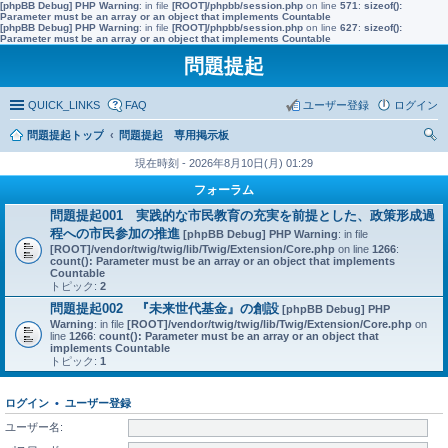
[phpBB Debug] PHP Warning
: in file
[ROOT]/phpbb/session.php
on line
571
:
sizeof():
Parameter must be an array or an object that implements Countable
[phpBB Debug] PHP Warning
: in file
[ROOT]/phpbb/session.php
on line
627
:
sizeof():
Parameter must be an array or an object that implements Countable
問題提起
QUICK_LINKS
FAQ
ユーザー登録
ログイン
問題提起トップ
問題提起 専用掲示板
索
現在時刻 - 2026年8月10日(月) 01:29
フォーラム
問題提起001 実践的な市民教育の充実を前提とした、政策形成過
程への市民参加の推進
[phpBB Debug] PHP Warning
: in file
[ROOT]/vendor/twig/twig/lib/Twig/Extension/Core.php
on line
1266
:
count(): Parameter must be an array or an object that implements
Countable
トピック:
2
問題提起002 『未来世代基金』の創設
[phpBB Debug] PHP
Warning
: in file
[ROOT]/vendor/twig/twig/lib/Twig/Extension/Core.php
on
line
1266
:
count(): Parameter must be an array or an object that
implements Countable
トピック:
1
ログイン
•
ユーザー登録
ユーザー名: