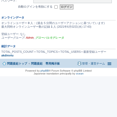
パスワード:
自動ログインを有効にする
オンラインデータ
オンラインユーザー
0
人 :: (過去 5 分間のユーザーアクションに基づいています)
最大同時オンラインユーザー数の記録
1
人 (2021年6月02日(水) 17:43)
登録ユーザー: なし
ユーザーグループ:
Admin
,
グローバルモデレータ
統計データ
TOTAL_POSTS_COUNT • TOTAL_TOPICS • TOTAL_USERS • 最新登録ユーザー
akdiroriu
問題提起トップ
問題提起 専用掲示板
管理・運営チーム
Powered by
phpBB
® Forum Software © phpBB Limited
Japanese translation principally by
ocean