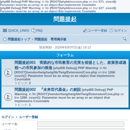
[phpBB Debug] PHP Warning
: in file
[ROOT]/phpbb/session.php
on line
571
:
sizeof():
Parameter must be an array or an object that implements Countable
[phpBB Debug] PHP Warning
: in file
[ROOT]/phpbb/session.php
on line
627
:
sizeof():
Parameter must be an array or an object that implements Countable
問題提起
QUICK_LINKS
FAQ
ユーザー登録
ログイン
問題提起トップ
問題提起 専用掲示板
索
現在時刻 - 2026年8月07日(金) 19:12
フォーラム
問題提起001 実践的な市民教育の充実を前提とした、政策形成過
程への市民参加の推進
[phpBB Debug] PHP Warning
: in file
[ROOT]/vendor/twig/twig/lib/Twig/Extension/Core.php
on line
1266
:
count(): Parameter must be an array or an object that implements
Countable
トピック:
2
問題提起002 『未来世代基金』の創設
[phpBB Debug] PHP
Warning
: in file
[ROOT]/vendor/twig/twig/lib/Twig/Extension/Core.php
on
line
1266
:
count(): Parameter must be an array or an object that
implements Countable
トピック:
1
ログイン
•
ユーザー登録
ユーザー名: