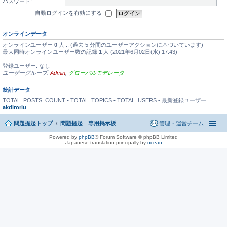
パスワード:
自動ログインを有効にする
オンラインデータ
オンラインユーザー
0
人 :: (過去 5 分間のユーザーアクションに基づいています)
最大同時オンラインユーザー数の記録
1
人 (2021年6月02日(水) 17:43)
登録ユーザー: なし
ユーザーグループ:
Admin
,
グローバルモデレータ
統計データ
TOTAL_POSTS_COUNT • TOTAL_TOPICS • TOTAL_USERS • 最新登録ユーザー
akdiroriu
問題提起トップ
問題提起 専用掲示板
管理・運営チーム
Powered by
phpBB
® Forum Software © phpBB Limited
Japanese translation principally by
ocean