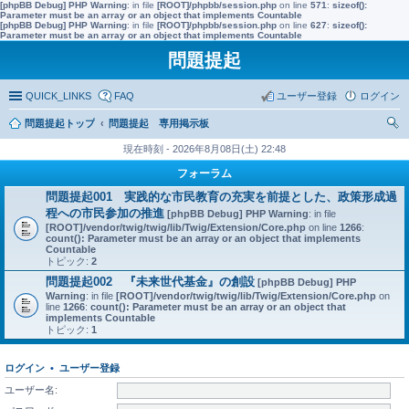
[phpBB Debug] PHP Warning
: in file
[ROOT]/phpbb/session.php
on line
571
:
sizeof():
Parameter must be an array or an object that implements Countable
[phpBB Debug] PHP Warning
: in file
[ROOT]/phpbb/session.php
on line
627
:
sizeof():
Parameter must be an array or an object that implements Countable
問題提起
QUICK_LINKS
FAQ
ユーザー登録
ログイン
問題提起トップ
問題提起 専用掲示板
索
現在時刻 - 2026年8月08日(土) 22:48
フォーラム
問題提起001 実践的な市民教育の充実を前提とした、政策形成過
程への市民参加の推進
[phpBB Debug] PHP Warning
: in file
[ROOT]/vendor/twig/twig/lib/Twig/Extension/Core.php
on line
1266
:
count(): Parameter must be an array or an object that implements
Countable
トピック:
2
問題提起002 『未来世代基金』の創設
[phpBB Debug] PHP
Warning
: in file
[ROOT]/vendor/twig/twig/lib/Twig/Extension/Core.php
on
line
1266
:
count(): Parameter must be an array or an object that
implements Countable
トピック:
1
ログイン
•
ユーザー登録
ユーザー名: