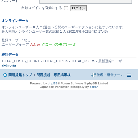
パスワード:
自動ログインを有効にする
オンラインデータ
オンラインユーザー
0
人 :: (過去 5 分間のユーザーアクションに基づいています)
最大同時オンラインユーザー数の記録
1
人 (2021年6月02日(水) 17:43)
登録ユーザー: なし
ユーザーグループ:
Admin
,
グローバルモデレータ
統計データ
TOTAL_POSTS_COUNT • TOTAL_TOPICS • TOTAL_USERS • 最新登録ユーザー
akdiroriu
問題提起トップ
問題提起 専用掲示板
管理・運営チーム
Powered by
phpBB
® Forum Software © phpBB Limited
Japanese translation principally by
ocean