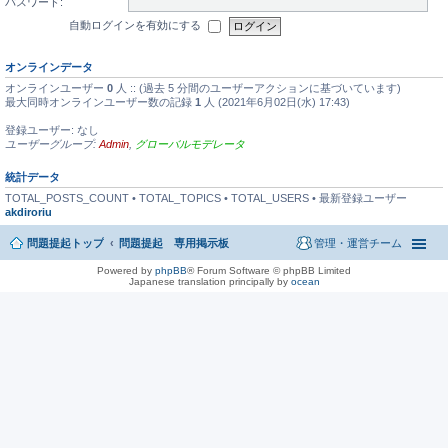
パスワード:
自動ログインを有効にする
オンラインデータ
オンラインユーザー
0
人 :: (過去 5 分間のユーザーアクションに基づいています)
最大同時オンラインユーザー数の記録
1
人 (2021年6月02日(水) 17:43)
登録ユーザー: なし
ユーザーグループ:
Admin
,
グローバルモデレータ
統計データ
TOTAL_POSTS_COUNT • TOTAL_TOPICS • TOTAL_USERS • 最新登録ユーザー
akdiroriu
問題提起トップ
問題提起 専用掲示板
管理・運営チーム
Powered by
phpBB
® Forum Software © phpBB Limited
Japanese translation principally by
ocean