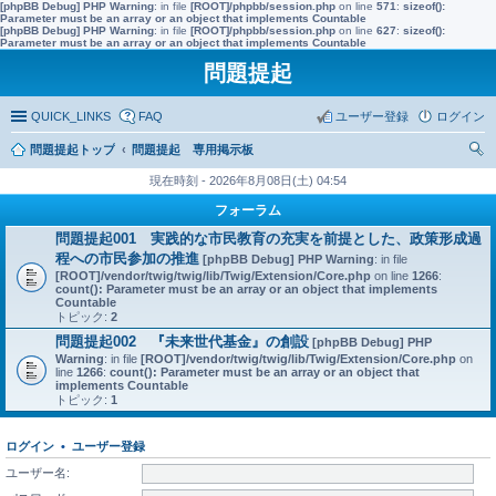
[phpBB Debug] PHP Warning
: in file
[ROOT]/phpbb/session.php
on line
571
:
sizeof():
Parameter must be an array or an object that implements Countable
[phpBB Debug] PHP Warning
: in file
[ROOT]/phpbb/session.php
on line
627
:
sizeof():
Parameter must be an array or an object that implements Countable
問題提起
QUICK_LINKS
FAQ
ユーザー登録
ログイン
問題提起トップ
問題提起 専用掲示板
索
現在時刻 - 2026年8月08日(土) 04:54
フォーラム
問題提起001 実践的な市民教育の充実を前提とした、政策形成過
程への市民参加の推進
[phpBB Debug] PHP Warning
: in file
[ROOT]/vendor/twig/twig/lib/Twig/Extension/Core.php
on line
1266
:
count(): Parameter must be an array or an object that implements
Countable
トピック:
2
問題提起002 『未来世代基金』の創設
[phpBB Debug] PHP
Warning
: in file
[ROOT]/vendor/twig/twig/lib/Twig/Extension/Core.php
on
line
1266
:
count(): Parameter must be an array or an object that
implements Countable
トピック:
1
ログイン
•
ユーザー登録
ユーザー名: