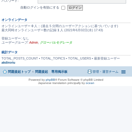
パスワード:
自動ログインを有効にする
オンラインデータ
オンラインユーザー
0
人 :: (過去 5 分間のユーザーアクションに基づいています)
最大同時オンラインユーザー数の記録
1
人 (2021年6月02日(水) 17:43)
登録ユーザー: なし
ユーザーグループ:
Admin
,
グローバルモデレータ
統計データ
TOTAL_POSTS_COUNT • TOTAL_TOPICS • TOTAL_USERS • 最新登録ユーザー
akdiroriu
問題提起トップ
問題提起 専用掲示板
管理・運営チーム
Powered by
phpBB
® Forum Software © phpBB Limited
Japanese translation principally by
ocean