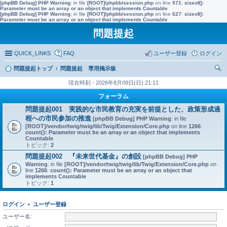
[phpBB Debug] PHP Warning
: in file
[ROOT]/phpbb/session.php
on line
571
:
sizeof():
Parameter must be an array or an object that implements Countable
[phpBB Debug] PHP Warning
: in file
[ROOT]/phpbb/session.php
on line
627
:
sizeof():
Parameter must be an array or an object that implements Countable
問題提起
QUICK_LINKS
FAQ
ユーザー登録
ログイン
問題提起トップ
問題提起 専用掲示板
索
現在時刻 - 2026年8月09日(日) 21:11
フォーラム
問題提起001 実践的な市民教育の充実を前提とした、政策形成過
程への市民参加の推進
[phpBB Debug] PHP Warning
: in file
[ROOT]/vendor/twig/twig/lib/Twig/Extension/Core.php
on line
1266
:
count(): Parameter must be an array or an object that implements
Countable
トピック:
2
問題提起002 『未来世代基金』の創設
[phpBB Debug] PHP
Warning
: in file
[ROOT]/vendor/twig/twig/lib/Twig/Extension/Core.php
on
line
1266
:
count(): Parameter must be an array or an object that
implements Countable
トピック:
1
ログイン
•
ユーザー登録
ユーザー名: