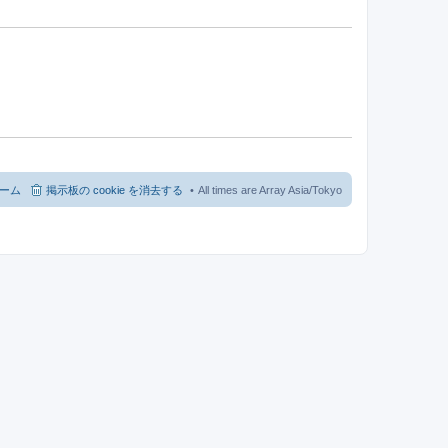
ーム
掲示板の cookie を消去する
All times are Array Asia/Tokyo