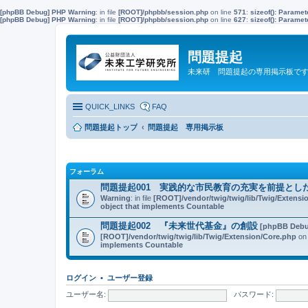
[phpBB Debug] PHP Warning
: in file
[ROOT]/phpbb/session.php
on line
571
:
sizeof(): Parame
[phpBB Debug] PHP Warning
: in file
[ROOT]/phpbb/session.php
on line
627
:
sizeof(): Parame
問題提起
未来研 問題提起の専用掲示板で
QUICK_LINKS
FAQ
問題提起トップ
問題提起 専用掲示板
フォーラム
問題提起001 実践的な市民教育の充実を前提とし
Warning
: in file
[ROOT]/vendor/twig/twig/lib/Twig/Extensi
object that implements Countable
問題提起002 『未来世代基金』の創設
[phpBB Debu
[ROOT]/vendor/twig/twig/lib/Twig/Extension/Core.php
on 
implements Countable
ログイン
•
ユーザー登録
ユーザー名:
パスワード: