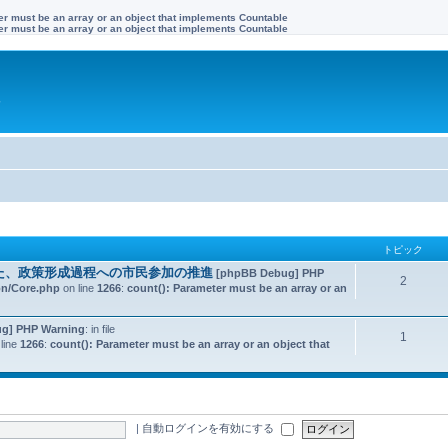
ter must be an array or an object that implements Countable
ter must be an array or an object that implements Countable
す
トピック
た、政策形成過程への市民参加の推進
[phpBB Debug] PHP
2
on/Core.php
on line
1266
:
count(): Parameter must be an array or an
g] PHP Warning
: in file
1
line
1266
:
count(): Parameter must be an array or an object that
|
自動ログインを有効にする