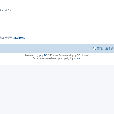
ています)
最新登録ユーザー
akdiroriu
管理・運営チ
Powered by
phpBB
® Forum Software © phpBB Limited
Japanese translation principally by
ocean