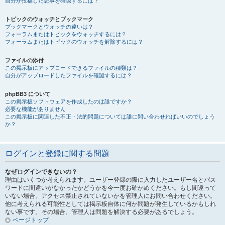
自分が投稿した記事を確認するには？
トピックのウォッチとブックマーク
ブックマークとウォッチの違いは？
フォーラムまたはトピックをウォッチするには？
フォーラムまたはトピックのウォッチを解除するには？
ファイルの添付
この掲示板にアップロードできるファイルの種類は？
自分がアップロードしたファイルを確認するには？
phpBB3 について
この掲示板ソフトウェアを作成したのは誰ですか？
必要な機能がありません
この掲示板に関連した不正・法的問題については誰に問い合わせればいいのでしょう
か？
ログインと登録に関する問題
なぜログインできないの？
理由はいくつか考えられます。ユーザー登録の際に入力したユーザー名とパス
ワードに間違いがなかったかどうかを今一度お確かめください。もし間違って
いない場合、アクセス禁止されていないかを管理人にお問い合わせください。
他に考えられる可能性としては掲示板自体に何か問題が発生しているかもしれ
ない事です。その場合、管理人は問題を解決する必要があるでしょう。
ページトップ