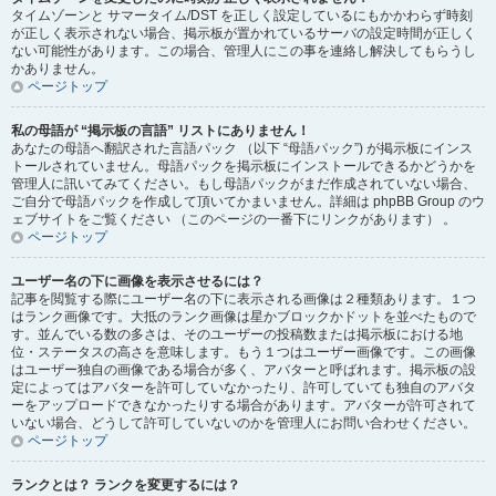
タイムゾーンと サマータイム/DST を正しく設定しているにもかかわらず時刻
が正しく表示されない場合、掲示板が置かれているサーバの設定時間が正しく
ない可能性があります。この場合、管理人にこの事を連絡し解決してもらうし
かありません。
ページトップ
私の母語が “掲示板の言語” リストにありません！
あなたの母語へ翻訳された言語パック （以下 “母語パック”) が掲示板にインス
トールされていません。母語パックを掲示板にインストールできるかどうかを
管理人に訊いてみてください。もし母語パックがまだ作成されていない場合、
ご自分で母語パックを作成して頂いてかまいません。詳細は phpBB Group のウ
ェブサイトをご覧ください （このページの一番下にリンクがあります） 。
ページトップ
ユーザー名の下に画像を表示させるには？
記事を閲覧する際にユーザー名の下に表示される画像は２種類あります。１つ
はランク画像です。大抵のランク画像は星かブロックかドットを並べたもので
す。並んでいる数の多さは、そのユーザーの投稿数または掲示板における地
位・ステータスの高さを意味します。もう１つはユーザー画像です。この画像
はユーザー独自の画像である場合が多く、アバターと呼ばれます。掲示板の設
定によってはアバターを許可していなかったり、許可していても独自のアバタ
ーをアップロードできなかったりする場合があります。アバターが許可されて
いない場合、どうして許可していないのかを管理人にお問い合わせください。
ページトップ
ランクとは？ ランクを変更するには？