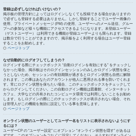
登録は必ずしなければいけないの？
掲示板の管理方針によってはログインしなくても投稿できる場合がありますの
で必ずしも登録する必要はありません。しかし登録することでユーザー画像の
使用、プライベートメッセージ (PM) の使用、ユーザーへのメール送信、グルー
プへの参加など様々な機能にアクセスできるようになります。未登録ユーザー
（ゲストユーザー） は利用できる機能が登録ユーザーよりも限られます。登録
は数分で行うことができますので、掲示板をよく利用する場合はユーザー登録
することをお勧めします。
ページトップ
なぜ自動的にログオフしてしまうの？
ログインする際にチェックボックス “自動ログインを有効にする” をチェックし
なかった場合、掲示板はそのログインセッションのみしかログイン状態を保と
うとしないため、セッションの有効期限が過ぎるとログイン状態も自然に解除
されます。この事はあなたのアカウントが他人に悪用される事を防いでくれま
す。常にログイン状態を保ちたい場合、このチェックボックスをチェックして
からログインしてください。この自動ログイン機能は図書館、インターネット
カフェ、大学などの共有されたコンピュータ環境では利用しないことをお勧め
します。もしログインの際にこのチェックボックスが表示されない場合、それ
は管理人がこの機能を無効に設定している事を意味します。
ページトップ
オンライン状態のユーザーとしてユーザー名をリストに表示されないようにす
るには？
ユーザーCP の “ユーザー設定” にオプション “オンライン状態を隠す” があるは
ずです。このオプションを “はい” に設定してください。そうすればオンライン