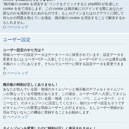
“掲示板の cookie を消去する” リンクをクリックすると phpBB3 が生成した
cookie を全て消去します。この cookie は掲示板にログインする際にあなたが
誰なのかを識別するためのものです。もしログインまたはログアウトに関して
何らかの問題を抱えている場合、掲示板の cookie を消去することで解決するか
もしれません。
ページトップ
ユーザー設定
ユーザー設定のやり方は？
登録ユーザーの設定データはデータベースに保管されています。設定データを
変更するには ユーザーCP へ入室してください。ユーザーCP リンクは通常は掲
示板のトップにあります。そちらでユーザーに関する設定データを変更できま
す。
ページトップ
掲示板の時刻が正しくありません！
あなたが住んでいる国・地域のタイムゾーンと掲示板のデフォルトタイムゾー
ンが異なっている可能性があります。この場合、ユーザーCP へ入室してタイム
ゾーンをあなたが住んでいる国・地域 （ロンドン、パリ、ニューヨーク、シド
ニーなど） のタイムゾーンに設定してください。他のユーザー設定もそうです
がタイムゾーンの変更は登録ユーザーしか行えません。もしユーザー登録がお
済みでないならこの機会に登録することをお勧めします。
ページトップ
タイムゾーンを変更したのに時刻が正しく表示されません！