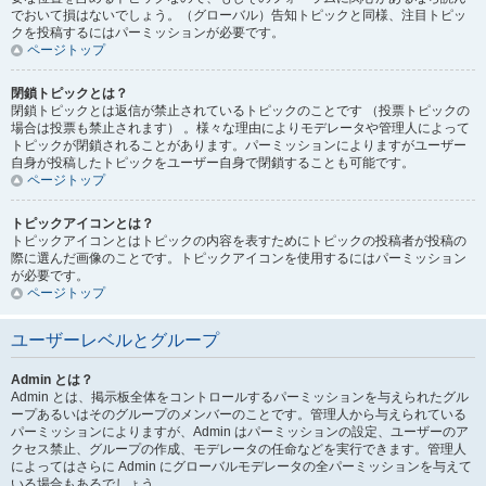
でおいて損はないでしょう。（グローバル）告知トピックと同様、注目トピッ
クを投稿するにはパーミッションが必要です。
ページトップ
閉鎖トピックとは？
閉鎖トピックとは返信が禁止されているトピックのことです （投票トピックの
場合は投票も禁止されます） 。様々な理由によりモデレータや管理人によって
トピックが閉鎖されることがあります。パーミッションによりますがユーザー
自身が投稿したトピックをユーザー自身で閉鎖することも可能です。
ページトップ
トピックアイコンとは？
トピックアイコンとはトピックの内容を表すためにトピックの投稿者が投稿の
際に選んだ画像のことです。トピックアイコンを使用するにはパーミッション
が必要です。
ページトップ
ユーザーレベルとグループ
Admin とは？
Admin とは、掲示板全体をコントロールするパーミッションを与えられたグル
ープあるいはそのグループのメンバーのことです。管理人から与えられている
パーミッションによりますが、Admin はパーミッションの設定、ユーザーのア
クセス禁止、グループの作成、モデレータの任命などを実行できます。管理人
によってはさらに Admin にグローバルモデレータの全パーミッションを与えて
いる場合もあるでしょう。