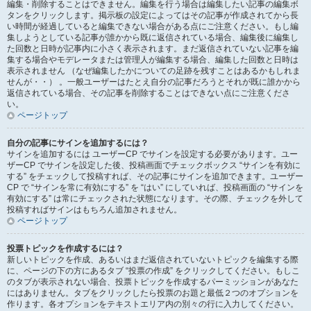
編集・削除することはできません。編集を行う場合は編集したい記事の編集ボ
タンをクリックします。掲示板の設定によってはその記事が作成されてから長
い時間が経過していると編集できない場合がある点にご注意ください。もし編
集しようとしている記事が誰かから既に返信されている場合、編集後に編集し
た回数と日時が記事内に小さく表示されます。まだ返信されていない記事を編
集する場合やモデレータまたは管理人が編集する場合、編集した回数と日時は
表示されません （なぜ編集したかについての足跡を残すことはあるかもしれま
せんが・・） 。一般ユーザーはたとえ自分の記事だろうとそれが既に誰かから
返信されている場合、その記事を削除することはできない点にご注意くださ
い。
ページトップ
自分の記事にサインを追加するには？
サインを追加するには ユーザーCP でサインを設定する必要があります。ユー
ザーCP でサインを設定した後、投稿画面でチェックボックス “サインを有効に
する” をチェックして投稿すれば、その記事にサインを追加できます。ユーザー
CP で “サインを常に有効にする” を “はい” にしていれば、投稿画面の “サインを
有効にする” は常にチェックされた状態になります。その際、チェックを外して
投稿すればサインはもちろん追加されません。
ページトップ
投票トピックを作成するには？
新しいトピックを作成、あるいはまだ返信されていないトピックを編集する際
に、ページの下の方にあるタブ “投票の作成” をクリックしてください。もしこ
のタブが表示されない場合、投票トピックを作成するパーミッションがあなた
にはありません。タブをクリックしたら投票のお題と最低２つのオプションを
作ります。各オプションをテキストエリア内の別々の行に入力してください。