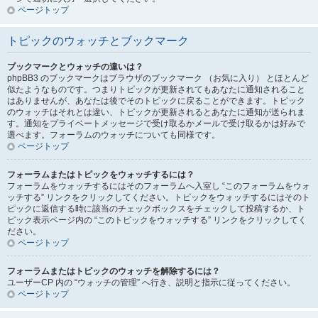
ページトップ
トピックのウォッチとブックマーク
ブックマークとウォッチの違いは？
phpBB3 のブックマークはブラウザのブックマーク （お気に入り） とほとんど
似たようなものです。つまりトピックが更新されてもあなたに通知されること
はありませんが、あなたは後でそのトピックに戻ることができます。トピック
のウォッチはそれとは違い、トピックが更新されるとあなたに通知が送られま
す。通知をプライベートメッセージで受け取るかメールで受け取るかは好みで
選べます。フォーラムのウォッチについても同様です。
ページトップ
フォーラムまたはトピックをウォッチするには？
フォーラムをウォッチするにはそのフォーラムへ入室し “このフォーラムをウォ
ッチする” リンクをクリックしてください。トピックをウォッチするにはそのト
ピックに返信する時に該当のチェックボックスをチェックして投稿するか、ト
ピック表示ページ内の “このトピックをウォッチする” リンクをクリックしてく
ださい。
ページトップ
フォーラムまたはトピックのウォッチを解除するには？
ユーザーCP 内の “ウォッチの管理” へ行き、説明と指示に従ってください。
ページトップ