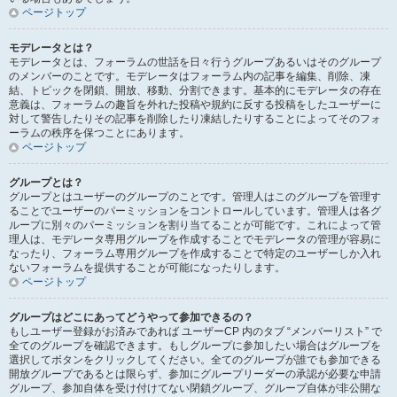
ページトップ
モデレータとは？
モデレータとは、フォーラムの世話を日々行うグループあるいはそのグループ
のメンバーのことです。モデレータはフォーラム内の記事を編集、削除、凍
結、トピックを閉鎖、開放、移動、分割できます。基本的にモデレータの存在
意義は、フォーラムの趣旨を外れた投稿や規約に反する投稿をしたユーザーに
対して警告したりその記事を削除したり凍結したりすることによってそのフォ
ーラムの秩序を保つことにあります。
ページトップ
グループとは？
グループとはユーザーのグループのことです。管理人はこのグループを管理す
ることでユーザーのパーミッションをコントロールしています。管理人は各グ
ループに別々のパーミッションを割り当てることが可能です。これによって管
理人は、モデレータ専用グループを作成することでモデレータの管理が容易に
なったり、フォーラム専用グループを作成することで特定のユーザーしか入れ
ないフォーラムを提供することが可能になったりします。
ページトップ
グループはどこにあってどうやって参加できるの？
もしユーザー登録がお済みであれば ユーザーCP 内のタブ “メンバーリスト” で
全てのグループを確認できます。もしグループに参加したい場合はグループを
選択してボタンをクリックしてください。全てのグループが誰でも参加できる
開放グループであるとは限らず、参加にグループリーダーの承認が必要な申請
グループ、参加自体を受け付けてない閉鎖グループ、グループ自体が非公開な