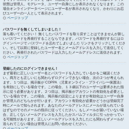
状態は管理人、モデレータ、ユーザー自身にしか表示されなくなります。この
場合オンラインデータページにユーザー名が表示されなくなり、かわりにお忍
びユーザーの一人として表示されます。
ページトップ
パスワードを無くしてしまいました！
落ち着いてください！ 無くしたパスワードを取り戻すことはできませんが新し
いパスワードを再発行することならできます。パスワードを再発行するにはロ
グインページで
パスワードを忘れてしまいました
リンクをクリックしてくださ
い。そして以前に登録したユーザー名とメールアドレスを入力して送信してく
ださい。再発行されたパスワードは入力したメールアドレスに送信されます。
ページトップ
登録したのにログインできません！
まず最初に正しいユーザー名とパスワードを入力しているかをご確認くださ
い。両方とも正しいにも関わらずログインできない場合、次の２つが考えられ
ます。１つ目は、掲示板が COPPA （児童オンライン・プライバシー保護法）
を有効にしている場合です。この場合、１３歳以下のユーザーは要求された指
示に従う必要があります。２つ目は、掲示板がアカウントの有効化を必要とし
ている場合です。この場合、掲示板の設定によりますが有効化はユーザー自身
か管理人のどちらかが行います。アカウント有効化が必要かどうかは登録完了
時にメールで知らされます。あなたのメールアドレスにメールが送られている
はずなのでそのメールの指示に従ってください。もしメールが届いていない場
合、正しくないメールアドレスを入力したかスパムフィルタに引っかかってい
る可能性があります。正しいメールアドレスを入力したにも関わらずメールが
送られてこない場合は管理人にお問い合わせください。
ページトップ