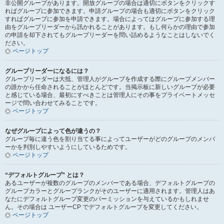
非公開グループがあります。開放グループの場合は適切にボタンをクリックす
ればグループに参加できます。申請グループの場合も適切にボタンをクリック
すればグループに参加を申請できます。場合によってはグループに参加する理
由をグループリーダーから訊かれることがあります。もし何らかの理由で参加
の申請を却下されてもグループリーダーを問い詰めるようなことはしないでく
ださい。
ページトップ
グループリーダーになるには？
グループリーダーは大抵、管理人がグループを作成する際にグループメンバー
の誰かから任命されることがほとんどです。当掲示板に新しいグループが必要
と感じている場合、最初にすべきことは管理人にその事をプライベートメッセ
ージで問い合わせてみることです。
ページトップ
なぜグループによって色が違うの？
グループ毎に違う色を割り当てる事によってユーザーがどのグループのメンバ
ーかを判別しやすいようにしているためです。
ページトップ
“デフォルトグループ” とは？
あるユーザーが複数のグループのメンバーである場合、デフォルトグループの
グループカラーとグループランクがそのユーザーに適用されます。管理人はあ
なたにデフォルトグループ変更のパーミッションを与えているかもしれませ
ん。その場合は ユーザーCP でデフォルトグループを変更してください。
ページトップ