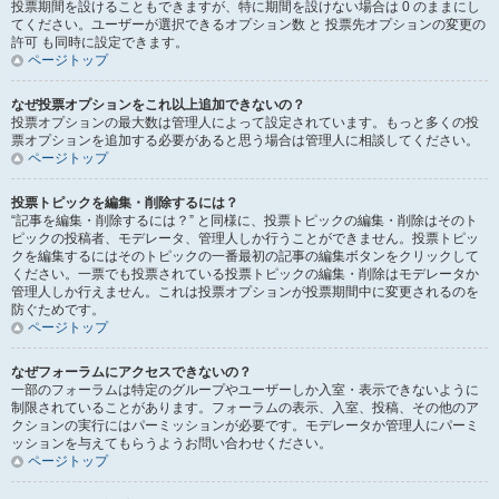
投票期間を設けることもできますが、特に期間を設けない場合は 0 のままにし
てください。ユーザーが選択できるオプション数 と 投票先オプションの変更の
許可 も同時に設定できます。
ページトップ
なぜ投票オプションをこれ以上追加できないの？
投票オプションの最大数は管理人によって設定されています。もっと多くの投
票オプションを追加する必要があると思う場合は管理人に相談してください。
ページトップ
投票トピックを編集・削除するには？
“記事を編集・削除するには？” と同様に、投票トピックの編集・削除はそのト
ピックの投稿者、モデレータ、管理人しか行うことができません。投票トピッ
クを編集するにはそのトピックの一番最初の記事の編集ボタンをクリックして
ください。一票でも投票されている投票トピックの編集・削除はモデレータか
管理人しか行えません。これは投票オプションが投票期間中に変更されるのを
防ぐためです。
ページトップ
なぜフォーラムにアクセスできないの？
一部のフォーラムは特定のグループやユーザーしか入室・表示できないように
制限されていることがあります。フォーラムの表示、入室、投稿、その他のア
クションの実行にはパーミッションが必要です。モデレータか管理人にパーミ
ッションを与えてもらうようお問い合わせください。
ページトップ