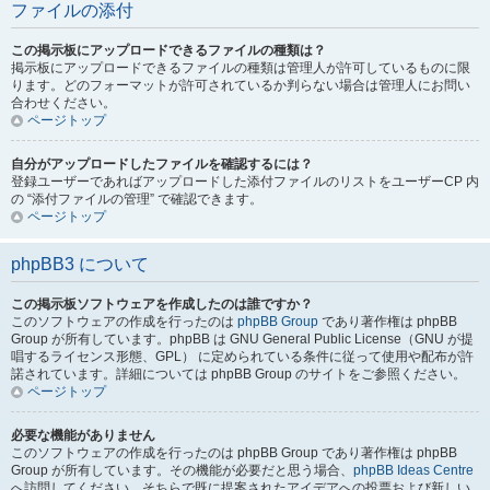
ファイルの添付
この掲示板にアップロードできるファイルの種類は？
掲示板にアップロードできるファイルの種類は管理人が許可しているものに限
ります。どのフォーマットが許可されているか判らない場合は管理人にお問い
合わせください。
ページトップ
自分がアップロードしたファイルを確認するには？
登録ユーザーであればアップロードした添付ファイルのリストをユーザーCP 内
の “添付ファイルの管理” で確認できます。
ページトップ
phpBB3 について
この掲示板ソフトウェアを作成したのは誰ですか？
このソフトウェアの作成を行ったのは
phpBB Group
であり著作権は phpBB
Group が所有しています。phpBB は GNU General Public License（GNU が提
唱するライセンス形態、GPL） に定められている条件に従って使用や配布が許
諾されています。詳細については phpBB Group のサイトをご参照ください。
ページトップ
必要な機能がありません
このソフトウェアの作成を行ったのは phpBB Group であり著作権は phpBB
Group が所有しています。その機能が必要だと思う場合、
phpBB Ideas Centre
へ訪問してください。そちらで既に提案されたアイデアへの投票および新しい