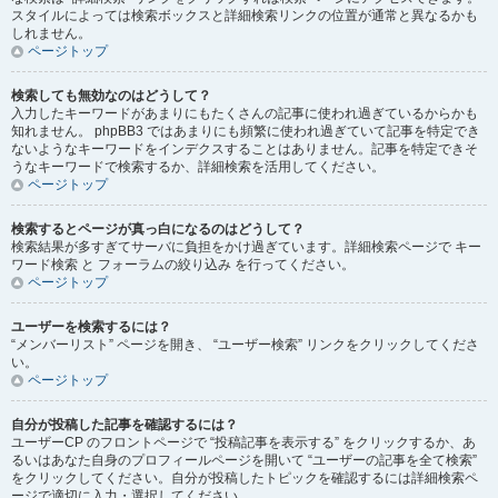
スタイルによっては検索ボックスと詳細検索リンクの位置が通常と異なるかも
しれません。
ページトップ
検索しても無効なのはどうして？
入力したキーワードがあまりにもたくさんの記事に使われ過ぎているからかも
知れません。 phpBB3 ではあまりにも頻繁に使われ過ぎていて記事を特定でき
ないようなキーワードをインデクスすることはありません。記事を特定できそ
うなキーワードで検索するか、詳細検索を活用してください。
ページトップ
検索するとページが真っ白になるのはどうして？
検索結果が多すぎてサーバに負担をかけ過ぎています。詳細検索ページで キー
ワード検索 と フォーラムの絞り込み を行ってください。
ページトップ
ユーザーを検索するには？
“メンバーリスト” ページを開き、 “ユーザー検索” リンクをクリックしてくださ
い。
ページトップ
自分が投稿した記事を確認するには？
ユーザーCP のフロントページで “投稿記事を表示する” をクリックするか、あ
るいはあなた自身のプロフィールページを開いて “ユーザーの記事を全て検索”
をクリックしてください。自分が投稿したトピックを確認するには詳細検索ペ
ージで適切に入力・選択してください。