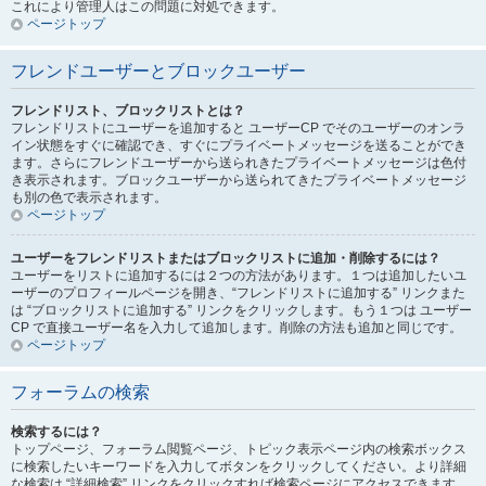
これにより管理人はこの問題に対処できます。
ページトップ
フレンドユーザーとブロックユーザー
フレンドリスト、ブロックリストとは？
フレンドリストにユーザーを追加すると ユーザーCP でそのユーザーのオンラ
イン状態をすぐに確認でき、すぐにプライベートメッセージを送ることができ
ます。さらにフレンドユーザーから送られきたプライベートメッセージは色付
き表示されます。ブロックユーザーから送られてきたプライベートメッセージ
も別の色で表示されます。
ページトップ
ユーザーをフレンドリストまたはブロックリストに追加・削除するには？
ユーザーをリストに追加するには２つの方法があります。１つは追加したいユ
ーザーのプロフィールページを開き、“フレンドリストに追加する” リンクまた
は “ブロックリストに追加する” リンクをクリックします。もう１つは ユーザー
CP で直接ユーザー名を入力して追加します。削除の方法も追加と同じです。
ページトップ
フォーラムの検索
検索するには？
トップページ、フォーラム閲覧ページ、トピック表示ページ内の検索ボックス
に検索したいキーワードを入力してボタンをクリックしてください。より詳細
な検索は “詳細検索” リンクをクリックすれば検索ページにアクセスできます。