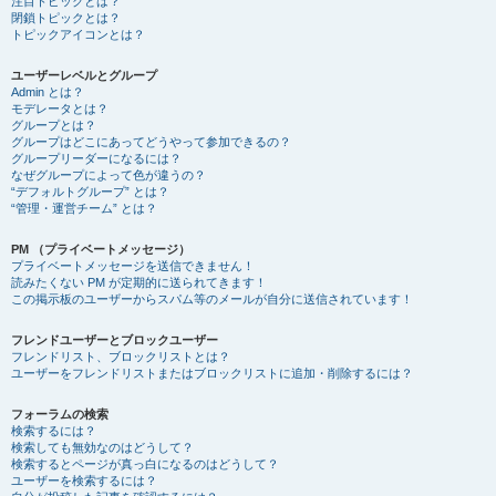
注目トピックとは？
閉鎖トピックとは？
トピックアイコンとは？
ユーザーレベルとグループ
Admin とは？
モデレータとは？
グループとは？
グループはどこにあってどうやって参加できるの？
グループリーダーになるには？
なぜグループによって色が違うの？
“デフォルトグループ” とは？
“管理・運営チーム” とは？
PM （プライベートメッセージ）
プライベートメッセージを送信できません！
読みたくない PM が定期的に送られてきます！
この掲示板のユーザーからスパム等のメールが自分に送信されています！
フレンドユーザーとブロックユーザー
フレンドリスト、ブロックリストとは？
ユーザーをフレンドリストまたはブロックリストに追加・削除するには？
フォーラムの検索
検索するには？
検索しても無効なのはどうして？
検索するとページが真っ白になるのはどうして？
ユーザーを検索するには？