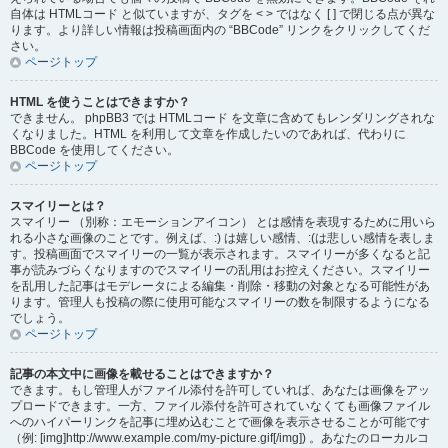
自体は HTMLコード と似ていますが、タグを < > ではなく [ ] で閉じる点が異な
ります。より詳しい情報は投稿画面内の “BBCode” リンクをクリックしてくだ
さい。
ページトップ
HTML を使うことはできますか？
できません。 phpBB3 では HTMLコード を文章に含めてもレンダリングされな
くなりました。HTML を利用して文章を作成したいのであれば、代わりに
BBCode を使用してください。
ページトップ
スマイリーとは？
スマイリー （別称：エモーションアイコン） とは感情を表現するために用いら
れる小さな画像のことです。例えば、:) は嬉しい感情、:(は悲しい感情を表しま
す。投稿画面でスマイリーの一覧が表示されます。スマイリーが多くなると記
事が読みづらくなりますのでスマイリーの乱用はお控えください。スマイリー
を乱用した記事はモデレータによる編集・削除・移動の対象となる可能性があ
ります。管理人も投稿の際に使用可能なスマイリーの数を制限するようになる
でしょう。
ページトップ
記事の本文中に画像を載せることはできますか？
できます。もし管理人がファイル添付を許可していれば、あなたは画像をアッ
プロードできます。一方、ファイル添付を許可されていなくても画像ファイル
へのハイパーリンクを記事に埋め込むことで画像を表示させることが可能です
（例: [img]http://www.example.com/my-picture.gif[/img]) 。あなたのローカルコ