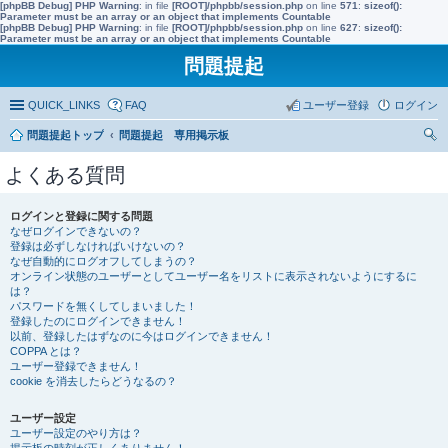
[phpBB Debug] PHP Warning
: in file
[ROOT]/phpbb/session.php
on line
571
:
sizeof():
Parameter must be an array or an object that implements Countable
[phpBB Debug] PHP Warning
: in file
[ROOT]/phpbb/session.php
on line
627
:
sizeof():
Parameter must be an array or an object that implements Countable
問題提起
QUICK_LINKS
FAQ
ユーザー登録
ログイン
問題提起トップ
問題提起 専用掲示板
索
よくある質問
ログインと登録に関する問題
なぜログインできないの？
登録は必ずしなければいけないの？
なぜ自動的にログオフしてしまうの？
オンライン状態のユーザーとしてユーザー名をリストに表示されないようにするに
は？
パスワードを無くしてしまいました！
登録したのにログインできません！
以前、登録したはずなのに今はログインできません！
COPPA とは？
ユーザー登録できません！
cookie を消去したらどうなるの？
ユーザー設定
ユーザー設定のやり方は？