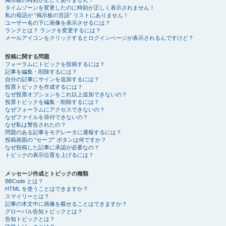
掲示板の時刻が正しくありません！
タイムゾーンを変更したのに時刻が正しく表示されません！
私の母語が “掲示板の言語” リストにありません！
ユーザー名の下に画像を表示させるには？
ランクとは？ ランクを変更するには？
メールアイコンをクリックするとログインページが表示されるんですけど？
投稿に関する問題
フォーラムにトピックを投稿するには？
記事を編集・削除するには？
自分の記事にサインを追加するには？
投票トピックを作成するには？
なぜ投票オプションをこれ以上追加できないの？
投票トピックを編集・削除するには？
なぜフォーラムにアクセスできないの？
なぜファイルを添付できないの？
なぜ私は警告されたの？
問題のある記事をモデレータに通報するには？
投稿画面の “セーブ” ボタンは何ですか？
なぜ投稿した記事に承認が必要なの？
トピックの表示位置を上げるには？
メッセージ作成とトピックの種類
BBCode とは？
HTML を使うことはできますか？
スマイリーとは？
記事の本文中に画像を載せることはできますか？
グローバル告知トピックとは？
告知トピックとは？