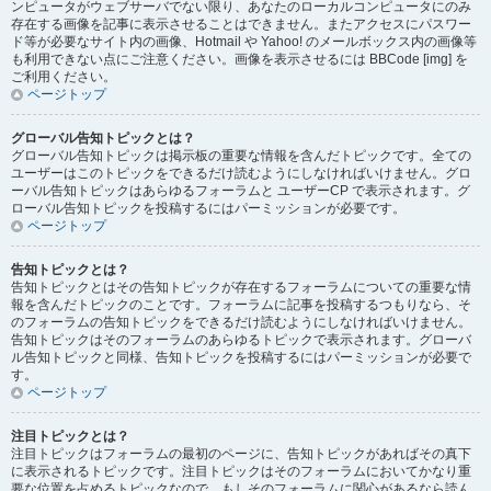
ンピュータがウェブサーバでない限り、あなたのローカルコンピュータにのみ
存在する画像を記事に表示させることはできません。またアクセスにパスワー
ド等が必要なサイト内の画像、Hotmail や Yahoo! のメールボックス内の画像等
も利用できない点にご注意ください。画像を表示させるには BBCode [img] を
ご利用ください。
ページトップ
グローバル告知トピックとは？
グローバル告知トピックは掲示板の重要な情報を含んだトピックです。全ての
ユーザーはこのトピックをできるだけ読むようにしなければいけません。グロ
ーバル告知トピックはあらゆるフォーラムと ユーザーCP で表示されます。グ
ローバル告知トピックを投稿するにはパーミッションが必要です。
ページトップ
告知トピックとは？
告知トピックとはその告知トピックが存在するフォーラムについての重要な情
報を含んだトピックのことです。フォーラムに記事を投稿するつもりなら、そ
のフォーラムの告知トピックをできるだけ読むようにしなければいけません。
告知トピックはそのフォーラムのあらゆるトピックで表示されます。グローバ
ル告知トピックと同様、告知トピックを投稿するにはパーミッションが必要で
す。
ページトップ
注目トピックとは？
注目トピックはフォーラムの最初のページに、告知トピックがあればその真下
に表示されるトピックです。注目トピックはそのフォーラムにおいてかなり重
要な位置を占めるトピックなので、もしそのフォーラムに関心があるなら読ん