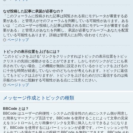
なぜ投稿した記事に承認が必要なの？
「このフォーラムに投稿された記事は閲覧される前にモデレータが審査する必
要がある」 と管理人がそのフォーラムを判断している可能性があります。ある
いは 「このユーザーが投稿した記事は閲覧される前にモデレータが審査する必
要がある」 と管理人があなたを判断し、承認が必要なグループへあなたを配置
している可能性もあります。詳細は管理人にお問い合わせください。
ページトップ
トピックの表示位置を上げるには？
“このトピックを上げる” リンクをクリックすればトピックの表示位置をトピッ
クリストの先頭に移動させることができます。しかしそのリンクがどこにも表
示されていない場合、この機能が無効に設定されているかトピックを上げるの
に十分な時間が経過していないかのどちらかが考えられます。トピックに返信
してもトピックは上がりますが、トピックを上げるためだけに返信するのは掲
示板のルールに抵触する可能性がある点にご注意ください。
ページトップ
メッセージ作成とトピックの種類
BBCode とは？
BBCode はユーザーの利便性・システムの安全性のためにシステム側が用意し
た簡単なマークアップ言語です。BBCode を使用することによって文章の見栄
えをコントロールしたり画像やリンクを文章に挿入したりできるようになりま
す。BBCode を使用するにはパーミッションが必要です。パーミッションが与
えられている場合でも個々の投稿で BBCode を無効にできます。BBCode それ