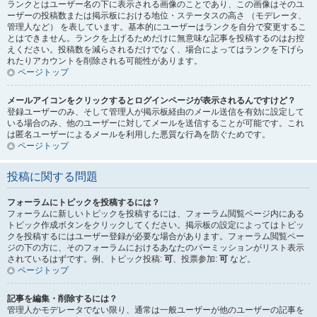
ランクとはユーザー名の下に表示される画像のことであり、この画像はそのユ
ーザーの投稿数または掲示板における地位・ステータスの高さ （モデレータ、
管理人など） を表しています。基本的にユーザーはランクを自分で変更するこ
とはできません。ランクを上げるためだけに無意味な記事を投稿するのはお控
えください。投稿数を減らされるだけでなく、場合によってはランクを下げら
れたりアカウントを削除される可能性があります。
ページトップ
メールアイコンをクリックするとログインページが表示されるんですけど？
登録ユーザーのみ、そして管理人が掲示板経由のメール送信を有効に設定して
いる場合のみ、他のユーザーに対してメールを送信することが可能です。これ
は匿名ユーザーによるメールを利用した悪質な行為を防ぐためです。
ページトップ
投稿に関する問題
フォーラムにトピックを投稿するには？
フォーラムに新しいトピックを投稿するには、フォーラム閲覧ページ内にある
トピック作成ボタンをクリックしてください。掲示板の設定によってはトピッ
クを投稿するにはユーザー登録が必要な場合があります。フォーラム閲覧ペー
ジの下の方に、そのフォーラムにおけるあなたのパーミッションがリスト表示
されているはずです。例、トピック投稿:
可
、投票参加:
可
など。
ページトップ
記事を編集・削除するには？
管理人かモデレータでない限り、通常は一般ユーザーが他のユーザーの記事を