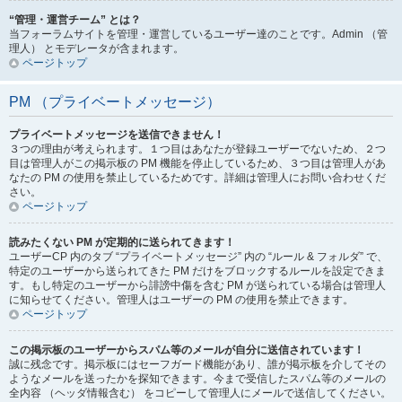
“管理・運営チーム” とは？
当フォーラムサイトを管理・運営しているユーザー達のことです。Admin （管
理人） とモデレータが含まれます。
ページトップ
PM （プライベートメッセージ）
プライベートメッセージを送信できません！
３つの理由が考えられます。１つ目はあなたが登録ユーザーでないため、２つ
目は管理人がこの掲示板の PM 機能を停止しているため、３つ目は管理人があ
なたの PM の使用を禁止しているためです。詳細は管理人にお問い合わせくだ
さい。
ページトップ
読みたくない PM が定期的に送られてきます！
ユーザーCP 内のタブ “プライベートメッセージ” 内の “ルール & フォルダ” で、
特定のユーザーから送られてきた PM だけをブロックするルールを設定できま
す。もし特定のユーザーから誹謗中傷を含む PM が送られている場合は管理人
に知らせてください。管理人はユーザーの PM の使用を禁止できます。
ページトップ
この掲示板のユーザーからスパム等のメールが自分に送信されています！
誠に残念です。掲示板にはセーフガード機能があり、誰が掲示板を介してその
ようなメールを送ったかを探知できます。今まで受信したスパム等のメールの
全内容 （ヘッダ情報含む） をコピーして管理人にメールで送信してください。