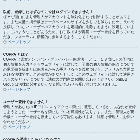
以前、登録したはずなのに今はログインできません！
様々な理由により管理人がアカウントを無効化または削除することがありま
す。また大抵の掲示板はデータベースのサイズを少しでも減らすため、長い間
投稿していないユーザーのアカウントを定期的に削除するように設定していま
す。このようなことがあるため、お手数ですが再度ユーザー登録を行っていた
だき、フォーラムに積極的に参加するようにしてください。
ページトップ
COPPA とは？
COPPA （児童オンライン・プライバシー保護法） とは、１３歳以下の子供に
個人情報を入力させるウェブサイトに対して、子供の個人情報の保管について
の承諾書を親または保護者から入手させる事を義務づける、アメリカ合衆国に
おける法律です。この法律があなたもしくはこのウェブサイトに対して適用さ
れるのかどうかについては法律の専門家にお問い合わせください。phpBB
Group は法律に関するいかなる問い合わせも受け付けておりません。
ページトップ
ユーザー登録できません！
管理人があなたの IPアドレス をアクセス禁止に指定しているか、あなたが登録
しようとしたユーザー名を禁止している可能性があります。また、管理人が掲
示板のユーザー登録を停止している可能性もあります。詳細は管理人にお問い
合わせください。
ページトップ
cookie を消去したらどうなるの？