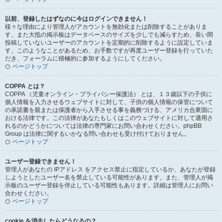
以前、登録したはずなのに今はログインできません！
様々な理由により管理人がアカウントを無効化または削除することがありま
す。また大抵の掲示板はデータベースのサイズを少しでも減らすため、長い間
投稿していないユーザーのアカウントを定期的に削除するように設定していま
す。このようなことがあるため、お手数ですが再度ユーザー登録を行っていた
だき、フォーラムに積極的に参加するようにしてください。
ページトップ
COPPA とは？
COPPA （児童オンライン・プライバシー保護法） とは、１３歳以下の子供に
個人情報を入力させるウェブサイトに対して、子供の個人情報の保管について
の承諾書を親または保護者から入手させる事を義務づける、アメリカ合衆国に
おける法律です。この法律があなたもしくはこのウェブサイトに対して適用さ
れるのかどうかについては法律の専門家にお問い合わせください。phpBB
Group は法律に関するいかなる問い合わせも受け付けておりません。
ページトップ
ユーザー登録できません！
管理人があなたの IPアドレス をアクセス禁止に指定しているか、あなたが登録
しようとしたユーザー名を禁止している可能性があります。また、管理人が掲
示板のユーザー登録を停止している可能性もあります。詳細は管理人にお問い
合わせください。
ページトップ
cookie を消去したらどうなるの？