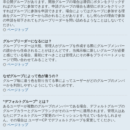
非公開グループがあります。開放グループの場合は適切にボタンをクリックす
ればグループに参加できます。申請グループの場合も適切にボタンをクリック
すればグループに参加を申請できます。場合によってはグループに参加する理
由をグループリーダーから訊かれることがあります。もし何らかの理由で参加
の申請を却下されてもグループリーダーを問い詰めるようなことはしないでく
ださい。
ページトップ
グループリーダーになるには？
グループリーダーは大抵、管理人がグループを作成する際にグループメンバー
の誰かから任命されることがほとんどです。当掲示板に新しいグループが必要
と感じている場合、最初にすべきことは管理人にその事をプライベートメッセ
ージで問い合わせてみることです。
ページトップ
なぜグループによって色が違うの？
グループ毎に違う色を割り当てる事によってユーザーがどのグループのメンバ
ーかを判別しやすいようにしているためです。
ページトップ
“デフォルトグループ” とは？
あるユーザーが複数のグループのメンバーである場合、デフォルトグループの
グループカラーとグループランクがそのユーザーに適用されます。管理人はあ
なたにデフォルトグループ変更のパーミッションを与えているかもしれませ
ん。その場合は ユーザーCP でデフォルトグループを変更してください。
ページトップ