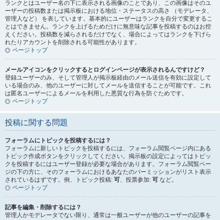
ランクとはユーザー名の下に表示される画像のことであり、この画像はそのユ
ーザーの投稿数または掲示板における地位・ステータスの高さ （モデレータ、
管理人など） を表しています。基本的にユーザーはランクを自分で変更するこ
とはできません。ランクを上げるためだけに無意味な記事を投稿するのはお控
えください。投稿数を減らされるだけでなく、場合によってはランクを下げら
れたりアカウントを削除される可能性があります。
ページトップ
メールアイコンをクリックするとログインページが表示されるんですけど？
登録ユーザーのみ、そして管理人が掲示板経由のメール送信を有効に設定して
いる場合のみ、他のユーザーに対してメールを送信することが可能です。これ
は匿名ユーザーによるメールを利用した悪質な行為を防ぐためです。
ページトップ
投稿に関する問題
フォーラムにトピックを投稿するには？
フォーラムに新しいトピックを投稿するには、フォーラム閲覧ページ内にある
トピック作成ボタンをクリックしてください。掲示板の設定によってはトピッ
クを投稿するにはユーザー登録が必要な場合があります。フォーラム閲覧ペー
ジの下の方に、そのフォーラムにおけるあなたのパーミッションがリスト表示
されているはずです。例、トピック投稿:
可
、投票参加:
可
など。
ページトップ
記事を編集・削除するには？
管理人かモデレータでない限り、通常は一般ユーザーが他のユーザーの記事を