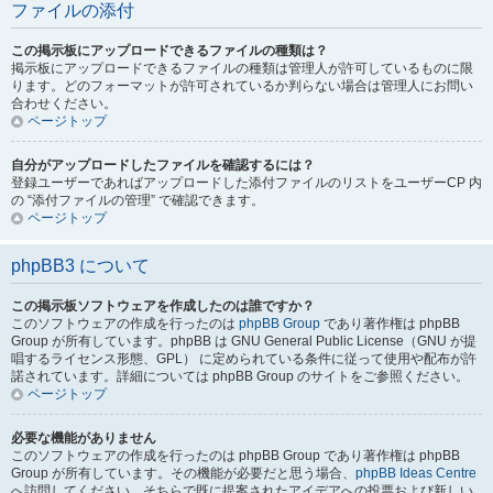
ファイルの添付
この掲示板にアップロードできるファイルの種類は？
掲示板にアップロードできるファイルの種類は管理人が許可しているものに限
ります。どのフォーマットが許可されているか判らない場合は管理人にお問い
合わせください。
ページトップ
自分がアップロードしたファイルを確認するには？
登録ユーザーであればアップロードした添付ファイルのリストをユーザーCP 内
の “添付ファイルの管理” で確認できます。
ページトップ
phpBB3 について
この掲示板ソフトウェアを作成したのは誰ですか？
このソフトウェアの作成を行ったのは
phpBB Group
であり著作権は phpBB
Group が所有しています。phpBB は GNU General Public License（GNU が提
唱するライセンス形態、GPL） に定められている条件に従って使用や配布が許
諾されています。詳細については phpBB Group のサイトをご参照ください。
ページトップ
必要な機能がありません
このソフトウェアの作成を行ったのは phpBB Group であり著作権は phpBB
Group が所有しています。その機能が必要だと思う場合、
phpBB Ideas Centre
へ訪問してください。そちらで既に提案されたアイデアへの投票および新しい