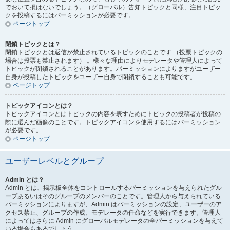
でおいて損はないでしょう。（グローバル）告知トピックと同様、注目トピッ
クを投稿するにはパーミッションが必要です。
ページトップ
閉鎖トピックとは？
閉鎖トピックとは返信が禁止されているトピックのことです （投票トピックの
場合は投票も禁止されます） 。様々な理由によりモデレータや管理人によって
トピックが閉鎖されることがあります。パーミッションによりますがユーザー
自身が投稿したトピックをユーザー自身で閉鎖することも可能です。
ページトップ
トピックアイコンとは？
トピックアイコンとはトピックの内容を表すためにトピックの投稿者が投稿の
際に選んだ画像のことです。トピックアイコンを使用するにはパーミッション
が必要です。
ページトップ
ユーザーレベルとグループ
Admin とは？
Admin とは、掲示板全体をコントロールするパーミッションを与えられたグル
ープあるいはそのグループのメンバーのことです。管理人から与えられている
パーミッションによりますが、Admin はパーミッションの設定、ユーザーのア
クセス禁止、グループの作成、モデレータの任命などを実行できます。管理人
によってはさらに Admin にグローバルモデレータの全パーミッションを与えて
いる場合もあるでしょう。