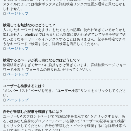
スタイルによっては検索ボックスと詳細検索リンクの位置が通常と異なるかも
しれません。
ページトップ
検索しても無効なのはどうして？
入力したキーワードがあまりにもたくさんの記事に使われ過ぎているからかも
知れません。 phpBB3 ではあまりにも頻繁に使われ過ぎていて記事を特定でき
ないようなキーワードをインデクスすることはありません。記事を特定できそ
うなキーワードで検索するか、詳細検索を活用してください。
ページトップ
検索するとページが真っ白になるのはどうして？
検索結果が多すぎてサーバに負担をかけ過ぎています。詳細検索ページで キー
ワード検索 と フォーラムの絞り込み を行ってください。
ページトップ
ユーザーを検索するには？
“メンバーリスト” ページを開き、 “ユーザー検索” リンクをクリックしてくださ
い。
ページトップ
自分が投稿した記事を確認するには？
ユーザーCP のフロントページで “投稿記事を表示する” をクリックするか、あ
るいはあなた自身のプロフィールページを開いて “ユーザーの記事を全て検索”
をクリックしてください。自分が投稿したトピックを確認するには詳細検索ペ
ージで適切に入力・選択してください。