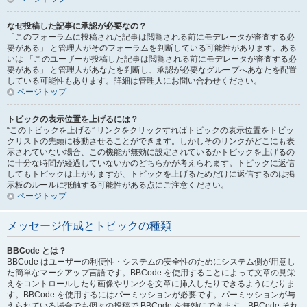
なぜ投稿した記事に承認が必要なの？
「このフォーラムに投稿された記事は閲覧される前にモデレータが審査する必
要がある」 と管理人がそのフォーラムを判断している可能性があります。ある
いは 「このユーザーが投稿した記事は閲覧される前にモデレータが審査する必
要がある」 と管理人があなたを判断し、承認が必要なグループへあなたを配置
している可能性もあります。詳細は管理人にお問い合わせください。
ページトップ
トピックの表示位置を上げるには？
“このトピックを上げる” リンクをクリックすればトピックの表示位置をトピッ
クリストの先頭に移動させることができます。しかしそのリンクがどこにも表
示されていない場合、この機能が無効に設定されているかトピックを上げるの
に十分な時間が経過していないかのどちらかが考えられます。トピックに返信
してもトピックは上がりますが、トピックを上げるためだけに返信するのは掲
示板のルールに抵触する可能性がある点にご注意ください。
ページトップ
メッセージ作成とトピックの種類
BBCode とは？
BBCode はユーザーの利便性・システムの安全性のためにシステム側が用意し
た簡単なマークアップ言語です。BBCode を使用することによって文章の見栄
えをコントロールしたり画像やリンクを文章に挿入したりできるようになりま
す。BBCode を使用するにはパーミッションが必要です。パーミッションが与
えられている場合でも個々の投稿で BBCode を無効にできます。BBCode それ