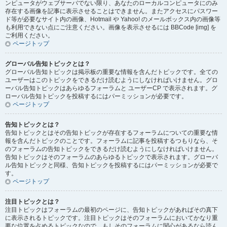
ンピュータがウェブサーバでない限り、あなたのローカルコンピュータにのみ
存在する画像を記事に表示させることはできません。またアクセスにパスワー
ド等が必要なサイト内の画像、Hotmail や Yahoo! のメールボックス内の画像等
も利用できない点にご注意ください。画像を表示させるには BBCode [img] を
ご利用ください。
ページトップ
グローバル告知トピックとは？
グローバル告知トピックは掲示板の重要な情報を含んだトピックです。全ての
ユーザーはこのトピックをできるだけ読むようにしなければいけません。グロ
ーバル告知トピックはあらゆるフォーラムと ユーザーCP で表示されます。グ
ローバル告知トピックを投稿するにはパーミッションが必要です。
ページトップ
告知トピックとは？
告知トピックとはその告知トピックが存在するフォーラムについての重要な情
報を含んだトピックのことです。フォーラムに記事を投稿するつもりなら、そ
のフォーラムの告知トピックをできるだけ読むようにしなければいけません。
告知トピックはそのフォーラムのあらゆるトピックで表示されます。グローバ
ル告知トピックと同様、告知トピックを投稿するにはパーミッションが必要で
す。
ページトップ
注目トピックとは？
注目トピックはフォーラムの最初のページに、告知トピックがあればその真下
に表示されるトピックです。注目トピックはそのフォーラムにおいてかなり重
要な位置を占めるトピックなので、もしそのフォーラムに関心があるなら読ん