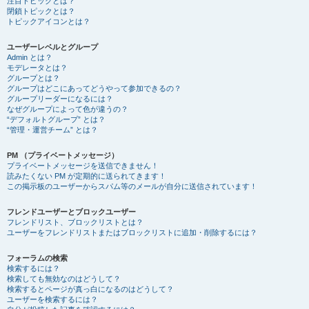
注目トピックとは？
閉鎖トピックとは？
トピックアイコンとは？
ユーザーレベルとグループ
Admin とは？
モデレータとは？
グループとは？
グループはどこにあってどうやって参加できるの？
グループリーダーになるには？
なぜグループによって色が違うの？
“デフォルトグループ” とは？
“管理・運営チーム” とは？
PM （プライベートメッセージ）
プライベートメッセージを送信できません！
読みたくない PM が定期的に送られてきます！
この掲示板のユーザーからスパム等のメールが自分に送信されています！
フレンドユーザーとブロックユーザー
フレンドリスト、ブロックリストとは？
ユーザーをフレンドリストまたはブロックリストに追加・削除するには？
フォーラムの検索
検索するには？
検索しても無効なのはどうして？
検索するとページが真っ白になるのはどうして？
ユーザーを検索するには？