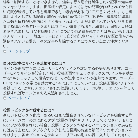
編集・削除することはできません。編集を行う場合は編集したい記事の編集ボ
タンをクリックします。掲示板の設定によってはその記事が作成されてから長
い時間が経過していると編集できない場合がある点にご注意ください。もし編
集しようとしている記事が誰かから既に返信されている場合、編集後に編集し
た回数と日時が記事内に小さく表示されます。まだ返信されていない記事を編
集する場合やモデレータまたは管理人が編集する場合、編集した回数と日時は
表示されません （なぜ編集したかについての足跡を残すことはあるかもしれま
せんが・・） 。一般ユーザーはたとえ自分の記事だろうとそれが既に誰かから
返信されている場合、その記事を削除することはできない点にご注意くださ
い。
ページトップ
自分の記事にサインを追加するには？
サインを追加するには ユーザーCP でサインを設定する必要があります。ユー
ザーCP でサインを設定した後、投稿画面でチェックボックス “サインを有効に
する” をチェックして投稿すれば、その記事にサインを追加できます。ユーザー
CP で “サインを常に有効にする” を “はい” にしていれば、投稿画面の “サインを
有効にする” は常にチェックされた状態になります。その際、チェックを外して
投稿すればサインはもちろん追加されません。
ページトップ
投票トピックを作成するには？
新しいトピックを作成、あるいはまだ返信されていないトピックを編集する際
に、ページの下の方にあるタブ “投票の作成” をクリックしてください。もしこ
のタブが表示されない場合、投票トピックを作成するパーミッションがあなた
にはありません。タブをクリックしたら投票のお題と最低２つのオプションを
作ります。各オプションをテキストエリア内の別々の行に入力してください。