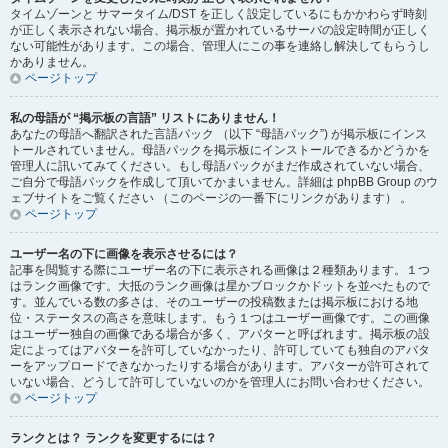
タイムゾーンと サマータイム/DST を正しく設定しているにもかかわらず時刻
が正しく表示されない場合、掲示板が置かれているサーバの設定時間が正しく
ない可能性があります。この場合、管理人にこの事を連絡し解決してもらうし
かありません。
ページトップ
私の母語が “掲示板の言語” リストにありません！
あなたの母語へ翻訳された言語パック （以下 “母語パック”) が掲示板にインス
トールされていません。母語パックを掲示板にインストールできるかどうかを
管理人に訊いてみてください。もし母語パックがまだ作成されていない場合、
ご自分で母語パックを作成して頂いてかまいません。詳細は phpBB Group のウ
ェブサイトをご覧ください （このページの一番下にリンクがあります） 。
ページトップ
ユーザー名の下に画像を表示させるには？
記事を閲覧する際にユーザー名の下に表示される画像は２種類あります。１つ
はランク画像です。大抵のランク画像は星かブロックかドットを並べたもので
す。並んでいる数の多さは、そのユーザーの投稿数または掲示板における地
位・ステータスの高さを意味します。もう１つはユーザー画像です。この画像
はユーザー独自の画像である場合が多く、アバターと呼ばれます。掲示板の設
定によってはアバターを許可していなかったり、許可していても独自のアバタ
ーをアップロードできなかったりする場合があります。アバターが許可されて
いない場合、どうして許可していないのかを管理人にお問い合わせください。
ページトップ
ランクとは？ ランクを変更するには？