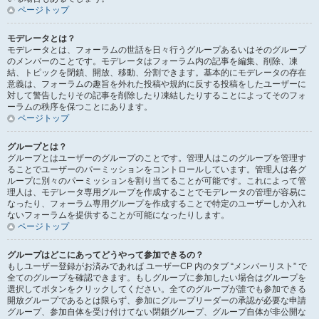
ページトップ
モデレータとは？
モデレータとは、フォーラムの世話を日々行うグループあるいはそのグループ
のメンバーのことです。モデレータはフォーラム内の記事を編集、削除、凍
結、トピックを閉鎖、開放、移動、分割できます。基本的にモデレータの存在
意義は、フォーラムの趣旨を外れた投稿や規約に反する投稿をしたユーザーに
対して警告したりその記事を削除したり凍結したりすることによってそのフォ
ーラムの秩序を保つことにあります。
ページトップ
グループとは？
グループとはユーザーのグループのことです。管理人はこのグループを管理す
ることでユーザーのパーミッションをコントロールしています。管理人は各グ
ループに別々のパーミッションを割り当てることが可能です。これによって管
理人は、モデレータ専用グループを作成することでモデレータの管理が容易に
なったり、フォーラム専用グループを作成することで特定のユーザーしか入れ
ないフォーラムを提供することが可能になったりします。
ページトップ
グループはどこにあってどうやって参加できるの？
もしユーザー登録がお済みであれば ユーザーCP 内のタブ “メンバーリスト” で
全てのグループを確認できます。もしグループに参加したい場合はグループを
選択してボタンをクリックしてください。全てのグループが誰でも参加できる
開放グループであるとは限らず、参加にグループリーダーの承認が必要な申請
グループ、参加自体を受け付けてない閉鎖グループ、グループ自体が非公開な