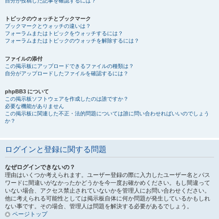
自分が投稿した記事を確認するには？
トピックのウォッチとブックマーク
ブックマークとウォッチの違いは？
フォーラムまたはトピックをウォッチするには？
フォーラムまたはトピックのウォッチを解除するには？
ファイルの添付
この掲示板にアップロードできるファイルの種類は？
自分がアップロードしたファイルを確認するには？
phpBB3 について
この掲示板ソフトウェアを作成したのは誰ですか？
必要な機能がありません
この掲示板に関連した不正・法的問題については誰に問い合わせればいいのでしょう
か？
ログインと登録に関する問題
なぜログインできないの？
理由はいくつか考えられます。ユーザー登録の際に入力したユーザー名とパス
ワードに間違いがなかったかどうかを今一度お確かめください。もし間違って
いない場合、アクセス禁止されていないかを管理人にお問い合わせください。
他に考えられる可能性としては掲示板自体に何か問題が発生しているかもしれ
ない事です。その場合、管理人は問題を解決する必要があるでしょう。
ページトップ