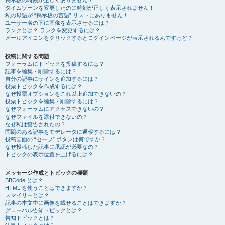
掲示板の時刻が正しくありません！
タイムゾーンを変更したのに時刻が正しく表示されません！
私の母語が “掲示板の言語” リストにありません！
ユーザー名の下に画像を表示させるには？
ランクとは？ ランクを変更するには？
メールアイコンをクリックするとログインページが表示されるんですけど？
投稿に関する問題
フォーラムにトピックを投稿するには？
記事を編集・削除するには？
自分の記事にサインを追加するには？
投票トピックを作成するには？
なぜ投票オプションをこれ以上追加できないの？
投票トピックを編集・削除するには？
なぜフォーラムにアクセスできないの？
なぜファイルを添付できないの？
なぜ私は警告されたの？
問題のある記事をモデレータに通報するには？
投稿画面の “セーブ” ボタンは何ですか？
なぜ投稿した記事に承認が必要なの？
トピックの表示位置を上げるには？
メッセージ作成とトピックの種類
BBCode とは？
HTML を使うことはできますか？
スマイリーとは？
記事の本文中に画像を載せることはできますか？
グローバル告知トピックとは？
告知トピックとは？