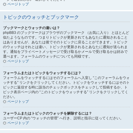
ページトップ
トピックのウォッチとブックマーク
ブックマークとウォッチの違いは？
phpBB3 のブックマークはブラウザのブックマーク （お気に入り） とほとんど
似たようなものです。つまりトピックが更新されてもあなたに通知されること
はありませんが、あなたは後でそのトピックに戻ることができます。トピック
のウォッチはそれとは違い、トピックが更新されるとあなたに通知が送られま
す。通知をプライベートメッセージで受け取るかメールで受け取るかは好みで
選べます。フォーラムのウォッチについても同様です。
ページトップ
フォーラムまたはトピックをウォッチするには？
フォーラムをウォッチするにはそのフォーラムへ入室し “このフォーラムをウォ
ッチする” リンクをクリックしてください。トピックをウォッチするにはそのト
ピックに返信する時に該当のチェックボックスをチェックして投稿するか、ト
ピック表示ページ内の “このトピックをウォッチする” リンクをクリックしてく
ださい。
ページトップ
フォーラムまたはトピックのウォッチを解除するには？
ユーザーCP 内の “ウォッチの管理” へ行き、説明と指示に従ってください。
ページトップ