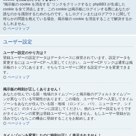
“掲示板の cookie を消去する” リンクをクリックすると phpBB3 が生成した
cookie を全て消去します。この cookie は掲示板にログインする際にあなたが
誰なのかを識別するためのものです。もしログインまたはログアウトに関して
何らかの問題を抱えている場合、掲示板の cookie を消去することで解決するか
もしれません。
ページトップ
ユーザー設定
ユーザー設定のやり方は？
登録ユーザーの設定データはデータベースに保管されています。設定データを
変更するには ユーザーCP へ入室してください。ユーザーCP リンクは通常は掲
示板のトップにあります。そちらでユーザーに関する設定データを変更できま
す。
ページトップ
掲示板の時刻が正しくありません！
あなたが住んでいる国・地域のタイムゾーンと掲示板のデフォルトタイムゾー
ンが異なっている可能性があります。この場合、ユーザーCP へ入室してタイム
ゾーンをあなたが住んでいる国・地域 （ロンドン、パリ、ニューヨーク、シド
ニーなど） のタイムゾーンに設定してください。他のユーザー設定もそうです
がタイムゾーンの変更は登録ユーザーしか行えません。もしユーザー登録がお
済みでないならこの機会に登録することをお勧めします。
ページトップ
タイムゾーンを変更したのに時刻が正しく表示されません！