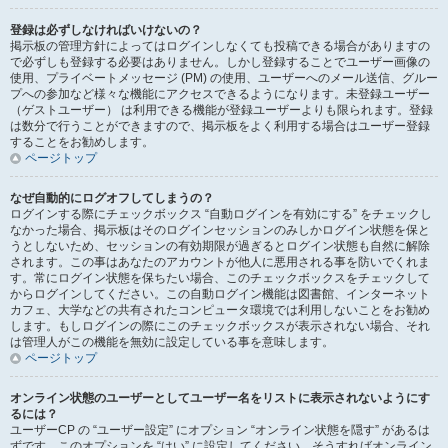
登録は必ずしなければいけないの？
掲示板の管理方針によってはログインしなくても投稿できる場合がありますの
で必ずしも登録する必要はありません。しかし登録することでユーザー画像の
使用、プライベートメッセージ (PM) の使用、ユーザーへのメール送信、グルー
プへの参加など様々な機能にアクセスできるようになります。未登録ユーザー
（ゲストユーザー） は利用できる機能が登録ユーザーよりも限られます。登録
は数分で行うことができますので、掲示板をよく利用する場合はユーザー登録
することをお勧めします。
ページトップ
なぜ自動的にログオフしてしまうの？
ログインする際にチェックボックス “自動ログインを有効にする” をチェックし
なかった場合、掲示板はそのログインセッションのみしかログイン状態を保と
うとしないため、セッションの有効期限が過ぎるとログイン状態も自然に解除
されます。この事はあなたのアカウントが他人に悪用される事を防いでくれま
す。常にログイン状態を保ちたい場合、このチェックボックスをチェックして
からログインしてください。この自動ログイン機能は図書館、インターネット
カフェ、大学などの共有されたコンピュータ環境では利用しないことをお勧め
します。もしログインの際にこのチェックボックスが表示されない場合、それ
は管理人がこの機能を無効に設定している事を意味します。
ページトップ
オンライン状態のユーザーとしてユーザー名をリストに表示されないようにす
るには？
ユーザーCP の “ユーザー設定” にオプション “オンライン状態を隠す” があるは
ずです。このオプションを “はい” に設定してください。そうすればオンライン