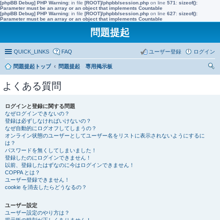
[phpBB Debug] PHP Warning
: in file
[ROOT]/phpbb/session.php
on line
571
:
sizeof():
Parameter must be an array or an object that implements Countable
[phpBB Debug] PHP Warning
: in file
[ROOT]/phpbb/session.php
on line
627
:
sizeof():
Parameter must be an array or an object that implements Countable
問題提起
QUICK_LINKS
FAQ
ユーザー登録
ログイン
問題提起トップ
問題提起 専用掲示板
索
よくある質問
ログインと登録に関する問題
なぜログインできないの？
登録は必ずしなければいけないの？
なぜ自動的にログオフしてしまうの？
オンライン状態のユーザーとしてユーザー名をリストに表示されないようにするに
は？
パスワードを無くしてしまいました！
登録したのにログインできません！
以前、登録したはずなのに今はログインできません！
COPPA とは？
ユーザー登録できません！
cookie を消去したらどうなるの？
ユーザー設定
ユーザー設定のやり方は？