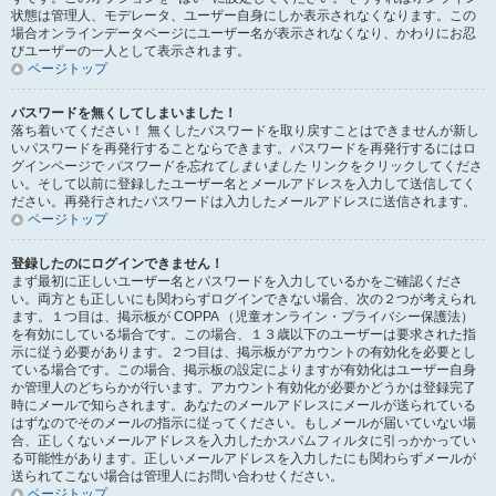
状態は管理人、モデレータ、ユーザー自身にしか表示されなくなります。この
場合オンラインデータページにユーザー名が表示されなくなり、かわりにお忍
びユーザーの一人として表示されます。
ページトップ
パスワードを無くしてしまいました！
落ち着いてください！ 無くしたパスワードを取り戻すことはできませんが新し
いパスワードを再発行することならできます。パスワードを再発行するにはロ
グインページで
パスワードを忘れてしまいました
リンクをクリックしてくださ
い。そして以前に登録したユーザー名とメールアドレスを入力して送信してく
ださい。再発行されたパスワードは入力したメールアドレスに送信されます。
ページトップ
登録したのにログインできません！
まず最初に正しいユーザー名とパスワードを入力しているかをご確認くださ
い。両方とも正しいにも関わらずログインできない場合、次の２つが考えられ
ます。１つ目は、掲示板が COPPA （児童オンライン・プライバシー保護法）
を有効にしている場合です。この場合、１３歳以下のユーザーは要求された指
示に従う必要があります。２つ目は、掲示板がアカウントの有効化を必要とし
ている場合です。この場合、掲示板の設定によりますが有効化はユーザー自身
か管理人のどちらかが行います。アカウント有効化が必要かどうかは登録完了
時にメールで知らされます。あなたのメールアドレスにメールが送られている
はずなのでそのメールの指示に従ってください。もしメールが届いていない場
合、正しくないメールアドレスを入力したかスパムフィルタに引っかかってい
る可能性があります。正しいメールアドレスを入力したにも関わらずメールが
送られてこない場合は管理人にお問い合わせください。
ページトップ