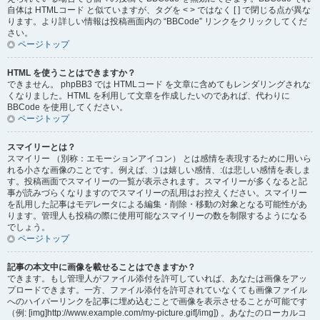
自体は HTMLコード と似ていますが、タグを < > ではなく [ ] で閉じる点が異な
ります。より詳しい情報は投稿画面内の “BBCode” リンクをクリックしてくだ
さい。
ページトップ
HTML を使うことはできますか？
できません。 phpBB3 では HTMLコード を文章に含めてもレンダリングされな
くなりました。HTML を利用して文章を作成したいのであれば、代わりに
BBCode を使用してください。
ページトップ
スマイリーとは？
スマイリー （別称：エモーションアイコン） とは感情を表現するために用いら
れる小さな画像のことです。例えば、:) は嬉しい感情、:(は悲しい感情を表しま
す。投稿画面でスマイリーの一覧が表示されます。スマイリーが多くなると記
事が読みづらくなりますのでスマイリーの乱用はお控えください。スマイリー
を乱用した記事はモデレータによる編集・削除・移動の対象となる可能性があ
ります。管理人も投稿の際に使用可能なスマイリーの数を制限するようになる
でしょう。
ページトップ
記事の本文中に画像を載せることはできますか？
できます。もし管理人がファイル添付を許可していれば、あなたは画像をアッ
プロードできます。一方、ファイル添付を許可されていなくても画像ファイル
へのハイパーリンクを記事に埋め込むことで画像を表示させることが可能です
（例: [img]http://www.example.com/my-picture.gif[/img]) 。あなたのローカルコ