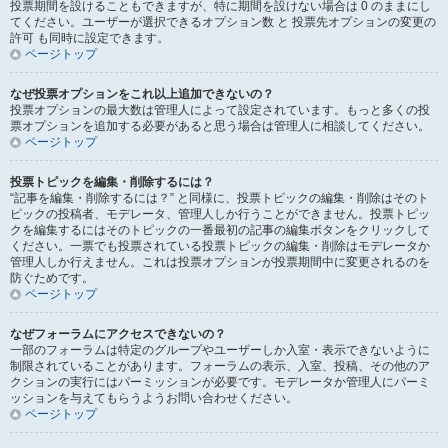
投票期間を設けることもできますが、特に期間を設けない場合は 0 のままにし
てください。ユーザーが選択できるオプション数 と 投票先オプションの変更の
許可 も同時に設定できます。
ページトップ
なぜ投票オプションをこれ以上追加できないの？
投票オプションの最大数は管理人によって設定されています。もっと多くの投
票オプションを追加する必要があると思う場合は管理人に相談してください。
ページトップ
投票トピックを編集・削除するには？
“記事を編集・削除するには？” と同様に、投票トピックの編集・削除はそのト
ピックの投稿者、モデレータ、管理人しか行うことができません。投票トピッ
クを編集するにはそのトピックの一番最初の記事の編集ボタンをクリックして
ください。一票でも投票されている投票トピックの編集・削除はモデレータか
管理人しか行えません。これは投票オプションが投票期間中に変更されるのを
防ぐためです。
ページトップ
なぜフォーラムにアクセスできないの？
一部のフォーラムは特定のグループやユーザーしか入室・表示できないように
制限されていることがあります。フォーラムの表示、入室、投稿、その他のア
クションの実行にはパーミッションが必要です。モデレータか管理人にパーミ
ッションを与えてもらうようお問い合わせください。
ページトップ