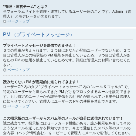
“管理・運営チーム” とは？
当フォーラムサイトを管理・運営しているユーザー達のことです。Admin （管
理人） とモデレータが含まれます。
ページトップ
PM （プライベートメッセージ）
プライベートメッセージを送信できません！
３つの理由が考えられます。１つ目はあなたが登録ユーザーでないため、２つ
目は管理人がこの掲示板の PM 機能を停止しているため、３つ目は管理人があ
なたの PM の使用を禁止しているためです。詳細は管理人にお問い合わせくだ
さい。
ページトップ
読みたくない PM が定期的に送られてきます！
ユーザーCP 内のタブ “プライベートメッセージ” 内の “ルール & フォルダ” で、
特定のユーザーから送られてきた PM だけをブロックするルールを設定できま
す。もし特定のユーザーから誹謗中傷を含む PM が送られている場合は管理人
に知らせてください。管理人はユーザーの PM の使用を禁止できます。
ページトップ
この掲示板のユーザーからスパム等のメールが自分に送信されています！
誠に残念です。掲示板にはセーフガード機能があり、誰が掲示板を介してその
ようなメールを送ったかを探知できます。今まで受信したスパム等のメールの
全内容 （ヘッダ情報含む） をコピーして管理人にメールで送信してください。