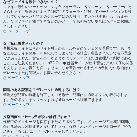
なぜファイルを添付できないの？
ファイル添付のパーミッションは各フォーラム、各グループ、各ユーザーに与
えられます。管理人によっては特定のフォーラムに対してパーミッションを許
可していなかったり特定のグループにのみ許可していたりするかもしれませ
ん。なぜファイル添付できないのかどうしても判らない場合は管理人にお問い
合わせください。
ページトップ
なぜ私は警告されたの？
各掲示板サイトはそのサイト独自のルールを定めているのが普通です。もしあ
なたが当サイトのルールを犯してしまっている場合、警告されていても不思議
ではありません。警告を出すかどうかはモデレータまたは管理人の判断である
ことにご注意ください。phpBB Group は当サイトが出す警告について何の関係
もありませんし責任も負いません。なぜ警告が出されたのか判らない場合はモ
デレータまたは管理人にお問い合わせください。
ページトップ
問題のある記事をモデレータに通報するには？
管理人が記事の通報を許可している場合、記事内に通報ボタンが表示されま
す。そのボタンをクリックすれば通報ページへ移動できます。
ページトップ
投稿画面の “セーブ” ボタンは何ですか？
作成中のメッセージを保存するためのボタンです。メッセージの完成に時間が
かかる場合は利用すると良いでしょう。保存されたメッセージをロード（読み
込み）するには ユーザーCP へ入室してください。
ページトップ