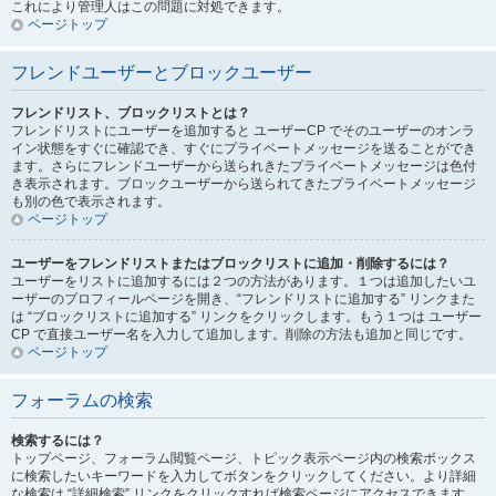
これにより管理人はこの問題に対処できます。
ページトップ
フレンドユーザーとブロックユーザー
フレンドリスト、ブロックリストとは？
フレンドリストにユーザーを追加すると ユーザーCP でそのユーザーのオンラ
イン状態をすぐに確認でき、すぐにプライベートメッセージを送ることができ
ます。さらにフレンドユーザーから送られきたプライベートメッセージは色付
き表示されます。ブロックユーザーから送られてきたプライベートメッセージ
も別の色で表示されます。
ページトップ
ユーザーをフレンドリストまたはブロックリストに追加・削除するには？
ユーザーをリストに追加するには２つの方法があります。１つは追加したいユ
ーザーのプロフィールページを開き、“フレンドリストに追加する” リンクまた
は “ブロックリストに追加する” リンクをクリックします。もう１つは ユーザー
CP で直接ユーザー名を入力して追加します。削除の方法も追加と同じです。
ページトップ
フォーラムの検索
検索するには？
トップページ、フォーラム閲覧ページ、トピック表示ページ内の検索ボックス
に検索したいキーワードを入力してボタンをクリックしてください。より詳細
な検索は “詳細検索” リンクをクリックすれば検索ページにアクセスできます。