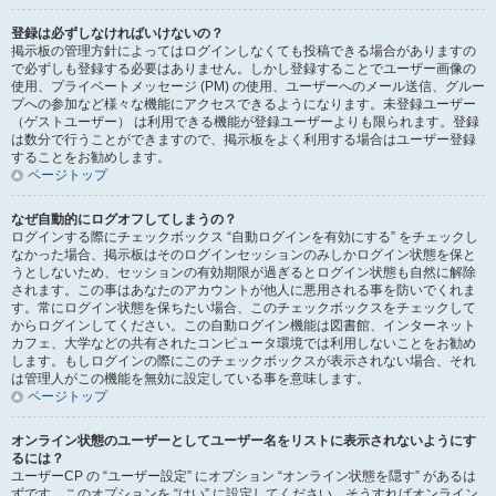
登録は必ずしなければいけないの？
掲示板の管理方針によってはログインしなくても投稿できる場合がありますの
で必ずしも登録する必要はありません。しかし登録することでユーザー画像の
使用、プライベートメッセージ (PM) の使用、ユーザーへのメール送信、グルー
プへの参加など様々な機能にアクセスできるようになります。未登録ユーザー
（ゲストユーザー） は利用できる機能が登録ユーザーよりも限られます。登録
は数分で行うことができますので、掲示板をよく利用する場合はユーザー登録
することをお勧めします。
ページトップ
なぜ自動的にログオフしてしまうの？
ログインする際にチェックボックス “自動ログインを有効にする” をチェックし
なかった場合、掲示板はそのログインセッションのみしかログイン状態を保と
うとしないため、セッションの有効期限が過ぎるとログイン状態も自然に解除
されます。この事はあなたのアカウントが他人に悪用される事を防いでくれま
す。常にログイン状態を保ちたい場合、このチェックボックスをチェックして
からログインしてください。この自動ログイン機能は図書館、インターネット
カフェ、大学などの共有されたコンピュータ環境では利用しないことをお勧め
します。もしログインの際にこのチェックボックスが表示されない場合、それ
は管理人がこの機能を無効に設定している事を意味します。
ページトップ
オンライン状態のユーザーとしてユーザー名をリストに表示されないようにす
るには？
ユーザーCP の “ユーザー設定” にオプション “オンライン状態を隠す” があるは
ずです。このオプションを “はい” に設定してください。そうすればオンライン