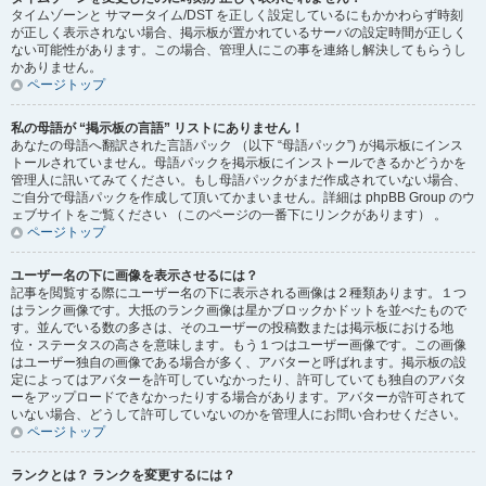
タイムゾーンと サマータイム/DST を正しく設定しているにもかかわらず時刻
が正しく表示されない場合、掲示板が置かれているサーバの設定時間が正しく
ない可能性があります。この場合、管理人にこの事を連絡し解決してもらうし
かありません。
ページトップ
私の母語が “掲示板の言語” リストにありません！
あなたの母語へ翻訳された言語パック （以下 “母語パック”) が掲示板にインス
トールされていません。母語パックを掲示板にインストールできるかどうかを
管理人に訊いてみてください。もし母語パックがまだ作成されていない場合、
ご自分で母語パックを作成して頂いてかまいません。詳細は phpBB Group のウ
ェブサイトをご覧ください （このページの一番下にリンクがあります） 。
ページトップ
ユーザー名の下に画像を表示させるには？
記事を閲覧する際にユーザー名の下に表示される画像は２種類あります。１つ
はランク画像です。大抵のランク画像は星かブロックかドットを並べたもので
す。並んでいる数の多さは、そのユーザーの投稿数または掲示板における地
位・ステータスの高さを意味します。もう１つはユーザー画像です。この画像
はユーザー独自の画像である場合が多く、アバターと呼ばれます。掲示板の設
定によってはアバターを許可していなかったり、許可していても独自のアバタ
ーをアップロードできなかったりする場合があります。アバターが許可されて
いない場合、どうして許可していないのかを管理人にお問い合わせください。
ページトップ
ランクとは？ ランクを変更するには？