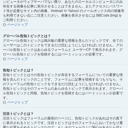
ンピュータがウェブサーバでない限り、あなたのローカルコンピュータにのみ
存在する画像を記事に表示させることはできません。またアクセスにパスワー
ド等が必要なサイト内の画像、Hotmail や Yahoo! のメールボックス内の画像等
も利用できない点にご注意ください。画像を表示させるには BBCode [img] を
ご利用ください。
ページトップ
グローバル告知トピックとは？
グローバル告知トピックは掲示板の重要な情報を含んだトピックです。全ての
ユーザーはこのトピックをできるだけ読むようにしなければいけません。グロ
ーバル告知トピックはあらゆるフォーラムと ユーザーCP で表示されます。グ
ローバル告知トピックを投稿するにはパーミッションが必要です。
ページトップ
告知トピックとは？
告知トピックとはその告知トピックが存在するフォーラムについての重要な情
報を含んだトピックのことです。フォーラムに記事を投稿するつもりなら、そ
のフォーラムの告知トピックをできるだけ読むようにしなければいけません。
告知トピックはそのフォーラムのあらゆるトピックで表示されます。グローバ
ル告知トピックと同様、告知トピックを投稿するにはパーミッションが必要で
す。
ページトップ
注目トピックとは？
注目トピックはフォーラムの最初のページに、告知トピックがあればその真下
に表示されるトピックです。注目トピックはそのフォーラムにおいてかなり重
要な位置を占めるトピックなので、もしそのフォーラムに関心があるなら読ん