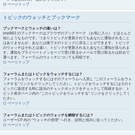
ページトップ
トピックのウォッチとブックマーク
ブックマークとウォッチの違いは？
phpBB3 のブックマークはブラウザのブックマーク （お気に入り） とほとんど
似たようなものです。つまりトピックが更新されてもあなたに通知されること
はありませんが、あなたは後でそのトピックに戻ることができます。トピック
のウォッチはそれとは違い、トピックが更新されるとあなたに通知が送られま
す。通知をプライベートメッセージで受け取るかメールで受け取るかは好みで
選べます。フォーラムのウォッチについても同様です。
ページトップ
フォーラムまたはトピックをウォッチするには？
フォーラムをウォッチするにはそのフォーラムへ入室し “このフォーラムをウォ
ッチする” リンクをクリックしてください。トピックをウォッチするにはそのト
ピックに返信する時に該当のチェックボックスをチェックして投稿するか、ト
ピック表示ページ内の “このトピックをウォッチする” リンクをクリックしてく
ださい。
ページトップ
フォーラムまたはトピックのウォッチを解除するには？
ユーザーCP 内の “ウォッチの管理” へ行き、説明と指示に従ってください。
ページトップ