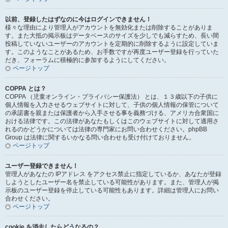
以前、登録したはずなのに今はログインできません！
様々な理由により管理人がアカウントを無効化または削除することがありま
す。また大抵の掲示板はデータベースのサイズを少しでも減らすため、長い間
投稿していないユーザーのアカウントを定期的に削除するように設定していま
す。このようなことがあるため、お手数ですが再度ユーザー登録を行っていた
だき、フォーラムに積極的に参加するようにしてください。
ページトップ
COPPA とは？
COPPA （児童オンライン・プライバシー保護法） とは、１３歳以下の子供に
個人情報を入力させるウェブサイトに対して、子供の個人情報の保管について
の承諾書を親または保護者から入手させる事を義務づける、アメリカ合衆国に
おける法律です。この法律があなたもしくはこのウェブサイトに対して適用さ
れるのかどうかについては法律の専門家にお問い合わせください。phpBB
Group は法律に関するいかなる問い合わせも受け付けておりません。
ページトップ
ユーザー登録できません！
管理人があなたの IPアドレス をアクセス禁止に指定しているか、あなたが登録
しようとしたユーザー名を禁止している可能性があります。また、管理人が掲
示板のユーザー登録を停止している可能性もあります。詳細は管理人にお問い
合わせください。
ページトップ
cookie を消去したらどうなるの？