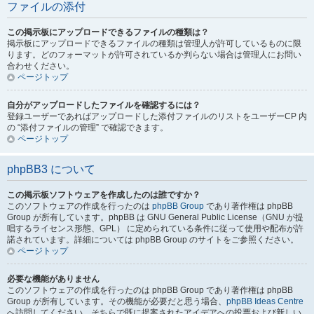
ファイルの添付
この掲示板にアップロードできるファイルの種類は？
掲示板にアップロードできるファイルの種類は管理人が許可しているものに限
ります。どのフォーマットが許可されているか判らない場合は管理人にお問い
合わせください。
ページトップ
自分がアップロードしたファイルを確認するには？
登録ユーザーであればアップロードした添付ファイルのリストをユーザーCP 内
の “添付ファイルの管理” で確認できます。
ページトップ
phpBB3 について
この掲示板ソフトウェアを作成したのは誰ですか？
このソフトウェアの作成を行ったのは
phpBB Group
であり著作権は phpBB
Group が所有しています。phpBB は GNU General Public License（GNU が提
唱するライセンス形態、GPL） に定められている条件に従って使用や配布が許
諾されています。詳細については phpBB Group のサイトをご参照ください。
ページトップ
必要な機能がありません
このソフトウェアの作成を行ったのは phpBB Group であり著作権は phpBB
Group が所有しています。その機能が必要だと思う場合、
phpBB Ideas Centre
へ訪問してください。そちらで既に提案されたアイデアへの投票および新しい