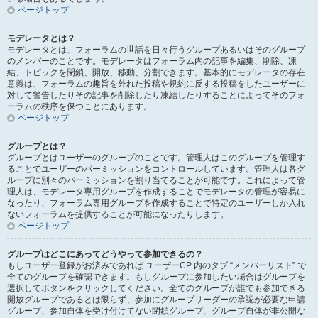
ページトップ
モデレータとは？
モデレータとは、フォーラムの世話を日々行うグループあるいはそのグループ
のメンバーのことです。モデレータはフォーラム内の記事を編集、削除、凍
結、トピックを閉鎖、開放、移動、分割できます。基本的にモデレータの存在
意義は、フォーラムの趣旨を外れた投稿や規約に反する投稿をしたユーザーに
対して警告したりその記事を削除したり凍結したりすることによってそのフォ
ーラムの秩序を保つことにあります。
ページトップ
グループとは？
グループとはユーザーのグループのことです。管理人はこのグループを管理す
ることでユーザーのパーミッションをコントロールしています。管理人は各グ
ループに別々のパーミッションを割り当てることが可能です。これによって管
理人は、モデレータ専用グループを作成することでモデレータの管理が容易に
なったり、フォーラム専用グループを作成することで特定のユーザーしか入れ
ないフォーラムを提供することが可能になったりします。
ページトップ
グループはどこにあってどうやって参加できるの？
もしユーザー登録がお済みであれば ユーザーCP 内のタブ “メンバーリスト” で
全てのグループを確認できます。もしグループに参加したい場合はグループを
選択してボタンをクリックしてください。全てのグループが誰でも参加できる
開放グループであるとは限らず、参加にグループリーダーの承認が必要な申請
グループ、参加自体を受け付けてない閉鎖グループ、グループ自体が非公開な