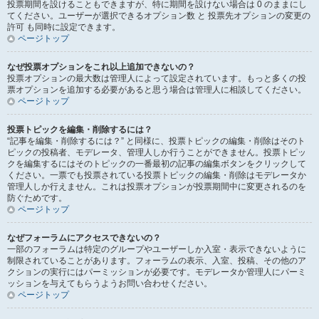
投票期間を設けることもできますが、特に期間を設けない場合は 0 のままにし
てください。ユーザーが選択できるオプション数 と 投票先オプションの変更の
許可 も同時に設定できます。
ページトップ
なぜ投票オプションをこれ以上追加できないの？
投票オプションの最大数は管理人によって設定されています。もっと多くの投
票オプションを追加する必要があると思う場合は管理人に相談してください。
ページトップ
投票トピックを編集・削除するには？
“記事を編集・削除するには？” と同様に、投票トピックの編集・削除はそのト
ピックの投稿者、モデレータ、管理人しか行うことができません。投票トピッ
クを編集するにはそのトピックの一番最初の記事の編集ボタンをクリックして
ください。一票でも投票されている投票トピックの編集・削除はモデレータか
管理人しか行えません。これは投票オプションが投票期間中に変更されるのを
防ぐためです。
ページトップ
なぜフォーラムにアクセスできないの？
一部のフォーラムは特定のグループやユーザーしか入室・表示できないように
制限されていることがあります。フォーラムの表示、入室、投稿、その他のア
クションの実行にはパーミッションが必要です。モデレータか管理人にパーミ
ッションを与えてもらうようお問い合わせください。
ページトップ