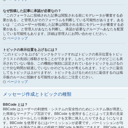
なぜ投稿した記事に承認が必要なの？
「このフォーラムに投稿された記事は閲覧される前にモデレータが審査する必
要がある」 と管理人がそのフォーラムを判断している可能性があります。ある
いは 「このユーザーが投稿した記事は閲覧される前にモデレータが審査する必
要がある」 と管理人があなたを判断し、承認が必要なグループへあなたを配置
している可能性もあります。詳細は管理人にお問い合わせください。
ページトップ
トピックの表示位置を上げるには？
“このトピックを上げる” リンクをクリックすればトピックの表示位置をトピッ
クリストの先頭に移動させることができます。しかしそのリンクがどこにも表
示されていない場合、この機能が無効に設定されているかトピックを上げるの
に十分な時間が経過していないかのどちらかが考えられます。トピックに返信
してもトピックは上がりますが、トピックを上げるためだけに返信するのは掲
示板のルールに抵触する可能性がある点にご注意ください。
ページトップ
メッセージ作成とトピックの種類
BBCode とは？
BBCode はユーザーの利便性・システムの安全性のためにシステム側が用意し
た簡単なマークアップ言語です。BBCode を使用することによって文章の見栄
えをコントロールしたり画像やリンクを文章に挿入したりできるようになりま
す。BBCode を使用するにはパーミッションが必要です。パーミッションが与
えられている場合でも個々の投稿で BBCode を無効にできます。BBCode それ