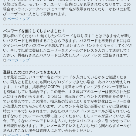
状態は管理人、モデレータ、ユーザー自身にしか表示されなくなります。この
場合オンラインデータページにユーザー名が表示されなくなり、かわりにお忍
びユーザーの一人として表示されます。
ページトップ
パスワードを無くしてしまいました！
落ち着いてください！ 無くしたパスワードを取り戻すことはできませんが新し
いパスワードを再発行することならできます。パスワードを再発行するにはロ
グインページで
パスワードを忘れてしまいました
リンクをクリックしてくださ
い。そして以前に登録したユーザー名とメールアドレスを入力して送信してく
ださい。再発行されたパスワードは入力したメールアドレスに送信されます。
ページトップ
登録したのにログインできません！
まず最初に正しいユーザー名とパスワードを入力しているかをご確認くださ
い。両方とも正しいにも関わらずログインできない場合、次の２つが考えられ
ます。１つ目は、掲示板が COPPA （児童オンライン・プライバシー保護法）
を有効にしている場合です。この場合、１３歳以下のユーザーは要求された指
示に従う必要があります。２つ目は、掲示板がアカウントの有効化を必要とし
ている場合です。この場合、掲示板の設定によりますが有効化はユーザー自身
か管理人のどちらかが行います。アカウント有効化が必要かどうかは登録完了
時にメールで知らされます。あなたのメールアドレスにメールが送られている
はずなのでそのメールの指示に従ってください。もしメールが届いていない場
合、正しくないメールアドレスを入力したかスパムフィルタに引っかかってい
る可能性があります。正しいメールアドレスを入力したにも関わらずメールが
送られてこない場合は管理人にお問い合わせください。
ページトップ