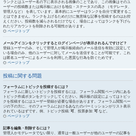
ランクとはユーザー名の下に表示される画像のことであり、この画像はそのユ
ーザーの投稿数または掲示板における地位・ステータスの高さ （モデレータ、
管理人など） を表しています。基本的にユーザーはランクを自分で変更するこ
とはできません。ランクを上げるためだけに無意味な記事を投稿するのはお控
えください。投稿数を減らされるだけでなく、場合によってはランクを下げら
れたりアカウントを削除される可能性があります。
ページトップ
メールアイコンをクリックするとログインページが表示されるんですけど？
登録ユーザーのみ、そして管理人が掲示板経由のメール送信を有効に設定して
いる場合のみ、他のユーザーに対してメールを送信することが可能です。これ
は匿名ユーザーによるメールを利用した悪質な行為を防ぐためです。
ページトップ
投稿に関する問題
フォーラムにトピックを投稿するには？
フォーラムに新しいトピックを投稿するには、フォーラム閲覧ページ内にある
トピック作成ボタンをクリックしてください。掲示板の設定によってはトピッ
クを投稿するにはユーザー登録が必要な場合があります。フォーラム閲覧ペー
ジの下の方に、そのフォーラムにおけるあなたのパーミッションがリスト表示
されているはずです。例、トピック投稿:
可
、投票参加:
可
など。
ページトップ
記事を編集・削除するには？
管理人かモデレータでない限り、通常は一般ユーザーが他のユーザーの記事を