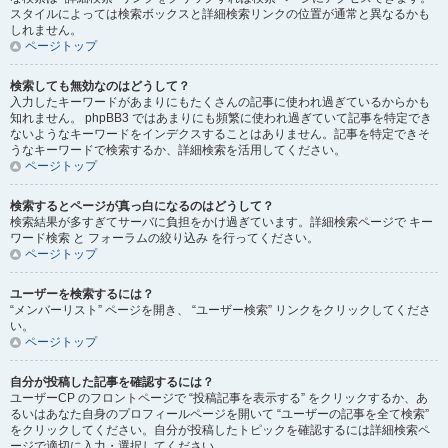
スタイルによっては検索ボックスと詳細検索リンクの位置が通常と異なるかも
しれません。
ページトップ
検索しても無効なのはどうして？
入力したキーワードがあまりにもたくさんの記事に使われ過ぎているからかも
知れません。 phpBB3 ではあまりにも頻繁に使われ過ぎていて記事を特定でき
ないようなキーワードをインデクスすることはありません。記事を特定できそ
うなキーワードで検索するか、詳細検索を活用してください。
ページトップ
検索するとページが真っ白になるのはどうして？
検索結果が多すぎてサーバに負担をかけ過ぎています。詳細検索ページで キー
ワード検索 と フォーラムの絞り込み を行ってください。
ページトップ
ユーザーを検索するには？
“メンバーリスト” ページを開き、 “ユーザー検索” リンクをクリックしてくださ
い。
ページトップ
自分が投稿した記事を確認するには？
ユーザーCP のフロントページで “投稿記事を表示する” をクリックするか、あ
るいはあなた自身のプロフィールページを開いて “ユーザーの記事を全て検索”
をクリックしてください。自分が投稿したトピックを確認するには詳細検索ペ
ージで適切に入力・選択してください。