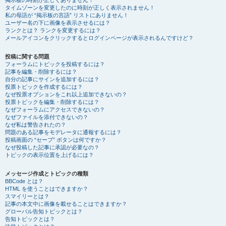
掲示板の時刻が正しくありません！
タイムゾーンを変更したのに時刻が正しく表示されません！
私の母語が “掲示板の言語” リストにありません！
ユーザー名の下に画像を表示させるには？
ランクとは？ ランクを変更するには？
メールアイコンをクリックするとログインページが表示されるんですけど？
投稿に関する問題
フォーラムにトピックを投稿するには？
記事を編集・削除するには？
自分の記事にサインを追加するには？
投票トピックを作成するには？
なぜ投票オプションをこれ以上追加できないの？
投票トピックを編集・削除するには？
なぜフォーラムにアクセスできないの？
なぜファイルを添付できないの？
なぜ私は警告されたの？
問題のある記事をモデレータに通報するには？
投稿画面の “セーブ” ボタンは何ですか？
なぜ投稿した記事に承認が必要なの？
トピックの表示位置を上げるには？
メッセージ作成とトピックの種類
BBCode とは？
HTML を使うことはできますか？
スマイリーとは？
記事の本文中に画像を載せることはできますか？
グローバル告知トピックとは？
告知トピックとは？