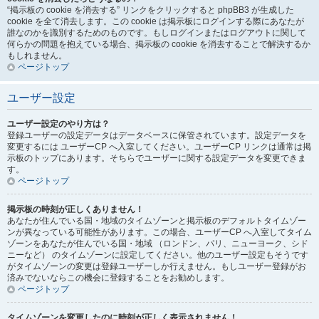
“掲示板の cookie を消去する” リンクをクリックすると phpBB3 が生成した
cookie を全て消去します。この cookie は掲示板にログインする際にあなたが
誰なのかを識別するためのものです。もしログインまたはログアウトに関して
何らかの問題を抱えている場合、掲示板の cookie を消去することで解決するか
もしれません。
ページトップ
ユーザー設定
ユーザー設定のやり方は？
登録ユーザーの設定データはデータベースに保管されています。設定データを
変更するには ユーザーCP へ入室してください。ユーザーCP リンクは通常は掲
示板のトップにあります。そちらでユーザーに関する設定データを変更できま
す。
ページトップ
掲示板の時刻が正しくありません！
あなたが住んでいる国・地域のタイムゾーンと掲示板のデフォルトタイムゾー
ンが異なっている可能性があります。この場合、ユーザーCP へ入室してタイム
ゾーンをあなたが住んでいる国・地域 （ロンドン、パリ、ニューヨーク、シド
ニーなど） のタイムゾーンに設定してください。他のユーザー設定もそうです
がタイムゾーンの変更は登録ユーザーしか行えません。もしユーザー登録がお
済みでないならこの機会に登録することをお勧めします。
ページトップ
タイムゾーンを変更したのに時刻が正しく表示されません！