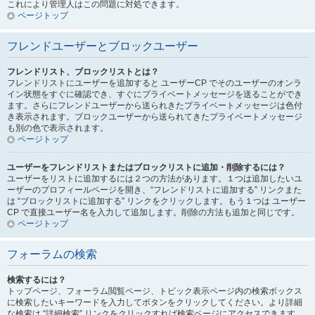
これにより管理人はこの問題に対処できます。
ページトップ
フレンドユーザーとブロックユーザー
フレンドリスト、ブロックリストとは？
フレンドリストにユーザーを追加すると ユーザーCP でそのユーザーのオンラ
イン状態をすぐに確認でき、すぐにプライベートメッセージを送ることができ
ます。さらにフレンドユーザーから送られきたプライベートメッセージは色付
き表示されます。ブロックユーザーから送られてきたプライベートメッセージ
も別の色で表示されます。
ページトップ
ユーザーをフレンドリストまたはブロックリストに追加・削除するには？
ユーザーをリストに追加するには２つの方法があります。１つは追加したいユ
ーザーのプロフィールページを開き、“フレンドリストに追加する” リンクまた
は “ブロックリストに追加する” リンクをクリックします。もう１つは ユーザー
CP で直接ユーザー名を入力して追加します。削除の方法も追加と同じです。
ページトップ
フォーラムの検索
検索するには？
トップページ、フォーラム閲覧ページ、トピック表示ページ内の検索ボックス
に検索したいキーワードを入力してボタンをクリックしてください。より詳細
な検索は “詳細検索” リンクをクリックすれば検索ページにアクセスできます。