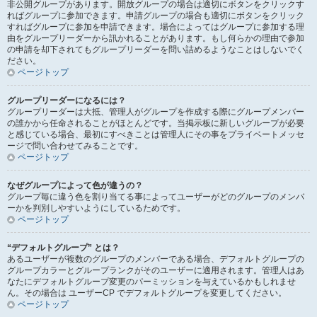
非公開グループがあります。開放グループの場合は適切にボタンをクリックす
ればグループに参加できます。申請グループの場合も適切にボタンをクリック
すればグループに参加を申請できます。場合によってはグループに参加する理
由をグループリーダーから訊かれることがあります。もし何らかの理由で参加
の申請を却下されてもグループリーダーを問い詰めるようなことはしないでく
ださい。
ページトップ
グループリーダーになるには？
グループリーダーは大抵、管理人がグループを作成する際にグループメンバー
の誰かから任命されることがほとんどです。当掲示板に新しいグループが必要
と感じている場合、最初にすべきことは管理人にその事をプライベートメッセ
ージで問い合わせてみることです。
ページトップ
なぜグループによって色が違うの？
グループ毎に違う色を割り当てる事によってユーザーがどのグループのメンバ
ーかを判別しやすいようにしているためです。
ページトップ
“デフォルトグループ” とは？
あるユーザーが複数のグループのメンバーである場合、デフォルトグループの
グループカラーとグループランクがそのユーザーに適用されます。管理人はあ
なたにデフォルトグループ変更のパーミッションを与えているかもしれませ
ん。その場合は ユーザーCP でデフォルトグループを変更してください。
ページトップ