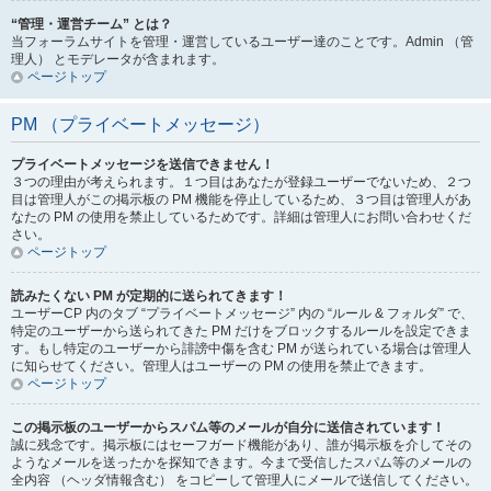
“管理・運営チーム” とは？
当フォーラムサイトを管理・運営しているユーザー達のことです。Admin （管
理人） とモデレータが含まれます。
ページトップ
PM （プライベートメッセージ）
プライベートメッセージを送信できません！
３つの理由が考えられます。１つ目はあなたが登録ユーザーでないため、２つ
目は管理人がこの掲示板の PM 機能を停止しているため、３つ目は管理人があ
なたの PM の使用を禁止しているためです。詳細は管理人にお問い合わせくだ
さい。
ページトップ
読みたくない PM が定期的に送られてきます！
ユーザーCP 内のタブ “プライベートメッセージ” 内の “ルール & フォルダ” で、
特定のユーザーから送られてきた PM だけをブロックするルールを設定できま
す。もし特定のユーザーから誹謗中傷を含む PM が送られている場合は管理人
に知らせてください。管理人はユーザーの PM の使用を禁止できます。
ページトップ
この掲示板のユーザーからスパム等のメールが自分に送信されています！
誠に残念です。掲示板にはセーフガード機能があり、誰が掲示板を介してその
ようなメールを送ったかを探知できます。今まで受信したスパム等のメールの
全内容 （ヘッダ情報含む） をコピーして管理人にメールで送信してください。