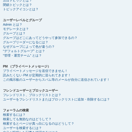
注目トピックとは？
閉鎖トピックとは？
トピックアイコンとは？
ユーザーレベルとグループ
Admin とは？
モデレータとは？
グループとは？
グループはどこにあってどうやって参加できるの？
グループリーダーになるには？
なぜグループによって色が違うの？
“デフォルトグループ” とは？
“管理・運営チーム” とは？
PM （プライベートメッセージ）
プライベートメッセージを送信できません！
読みたくない PM が定期的に送られてきます！
この掲示板のユーザーからスパム等のメールが自分に送信されています！
フレンドユーザーとブロックユーザー
フレンドリスト、ブロックリストとは？
ユーザーをフレンドリストまたはブロックリストに追加・削除するには？
フォーラムの検索
検索するには？
検索しても無効なのはどうして？
検索するとページが真っ白になるのはどうして？
ユーザーを検索するには？