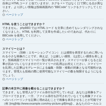
自体は HTMLコード と似ていますが、タグを < > ではなく [ ] で閉じる点が異な
ります。より詳しい情報は投稿画面内の “BBCode” リンクをクリックしてくだ
さい。
ページトップ
HTML を使うことはできますか？
できません。 phpBB3 では HTMLコード を文章に含めてもレンダリングされな
くなりました。HTML を利用して文章を作成したいのであれば、代わりに
BBCode を使用してください。
ページトップ
スマイリーとは？
スマイリー （別称：エモーションアイコン） とは感情を表現するために用いら
れる小さな画像のことです。例えば、:) は嬉しい感情、:(は悲しい感情を表しま
す。投稿画面でスマイリーの一覧が表示されます。スマイリーが多くなると記
事が読みづらくなりますのでスマイリーの乱用はお控えください。スマイリー
を乱用した記事はモデレータによる編集・削除・移動の対象となる可能性があ
ります。管理人も投稿の際に使用可能なスマイリーの数を制限するようになる
でしょう。
ページトップ
記事の本文中に画像を載せることはできますか？
できます。もし管理人がファイル添付を許可していれば、あなたは画像をアッ
プロードできます。一方、ファイル添付を許可されていなくても画像ファイル
へのハイパーリンクを記事に埋め込むことで画像を表示させることが可能です
（例: [img]http://www.example.com/my-picture.gif[/img]) 。あなたのローカルコ