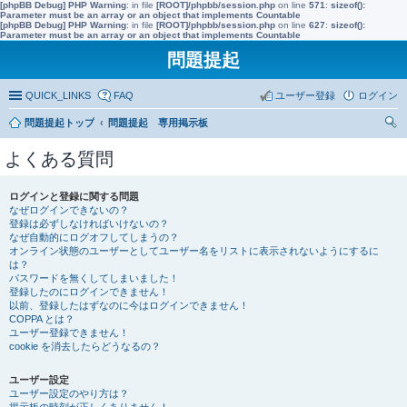
[phpBB Debug] PHP Warning
: in file
[ROOT]/phpbb/session.php
on line
571
:
sizeof():
Parameter must be an array or an object that implements Countable
[phpBB Debug] PHP Warning
: in file
[ROOT]/phpbb/session.php
on line
627
:
sizeof():
Parameter must be an array or an object that implements Countable
問題提起
QUICK_LINKS
FAQ
ユーザー登録
ログイン
問題提起トップ
問題提起 専用掲示板
索
よくある質問
ログインと登録に関する問題
なぜログインできないの？
登録は必ずしなければいけないの？
なぜ自動的にログオフしてしまうの？
オンライン状態のユーザーとしてユーザー名をリストに表示されないようにするに
は？
パスワードを無くしてしまいました！
登録したのにログインできません！
以前、登録したはずなのに今はログインできません！
COPPA とは？
ユーザー登録できません！
cookie を消去したらどうなるの？
ユーザー設定
ユーザー設定のやり方は？