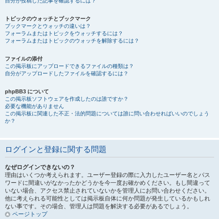
自分が投稿した記事を確認するには？
トピックのウォッチとブックマーク
ブックマークとウォッチの違いは？
フォーラムまたはトピックをウォッチするには？
フォーラムまたはトピックのウォッチを解除するには？
ファイルの添付
この掲示板にアップロードできるファイルの種類は？
自分がアップロードしたファイルを確認するには？
phpBB3 について
この掲示板ソフトウェアを作成したのは誰ですか？
必要な機能がありません
この掲示板に関連した不正・法的問題については誰に問い合わせればいいのでしょう
か？
ログインと登録に関する問題
なぜログインできないの？
理由はいくつか考えられます。ユーザー登録の際に入力したユーザー名とパス
ワードに間違いがなかったかどうかを今一度お確かめください。もし間違って
いない場合、アクセス禁止されていないかを管理人にお問い合わせください。
他に考えられる可能性としては掲示板自体に何か問題が発生しているかもしれ
ない事です。その場合、管理人は問題を解決する必要があるでしょう。
ページトップ