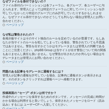
なぜファイルを添付できないの？
ファイル添付のパーミッションは各フォーラム、各グループ、各ユーザーに与
えられます。管理人によっては特定のフォーラムに対してパーミッションを許
可していなかったり特定のグループにのみ許可していたりするかもしれませ
ん。なぜファイル添付できないのかどうしても判らない場合は管理人にお問い
合わせください。
ページトップ
なぜ私は警告されたの？
各掲示板サイトはそのサイト独自のルールを定めているのが普通です。もしあ
なたが当サイトのルールを犯してしまっている場合、警告されていても不思議
ではありません。警告を出すかどうかはモデレータまたは管理人の判断である
ことにご注意ください。phpBB Group は当サイトが出す警告について何の関係
もありませんし責任も負いません。なぜ警告が出されたのか判らない場合はモ
デレータまたは管理人にお問い合わせください。
ページトップ
問題のある記事をモデレータに通報するには？
管理人が記事の通報を許可している場合、記事内に通報ボタンが表示されま
す。そのボタンをクリックすれば通報ページへ移動できます。
ページトップ
投稿画面の “セーブ” ボタンは何ですか？
作成中のメッセージを保存するためのボタンです。メッセージの完成に時間が
かかる場合は利用すると良いでしょう。保存されたメッセージをロード（読み
込み）するには ユーザーCP へ入室してください。
ページトップ