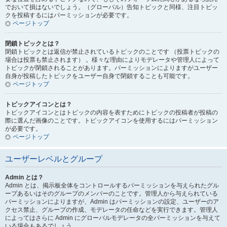
でおいて損はないでしょう。（グローバル）告知トピックと同様、注目トピッ
クを投稿するにはパーミッションが必要です。
ページトップ
閉鎖トピックとは？
閉鎖トピックとは返信が禁止されているトピックのことです （投票トピックの
場合は投票も禁止されます） 。様々な理由によりモデレータや管理人によって
トピックが閉鎖されることがあります。パーミッションによりますがユーザー
自身が投稿したトピックをユーザー自身で閉鎖することも可能です。
ページトップ
トピックアイコンとは？
トピックアイコンとはトピックの内容を表すためにトピックの投稿者が投稿の
際に選んだ画像のことです。トピックアイコンを使用するにはパーミッション
が必要です。
ページトップ
ユーザーレベルとグループ
Admin とは？
Admin とは、掲示板全体をコントロールするパーミッションを与えられたグル
ープあるいはそのグループのメンバーのことです。管理人から与えられている
パーミッションによりますが、Admin はパーミッションの設定、ユーザーのア
クセス禁止、グループの作成、モデレータの任命などを実行できます。管理人
によってはさらに Admin にグローバルモデレータの全パーミッションを与えて
いる場合もあるでしょう。