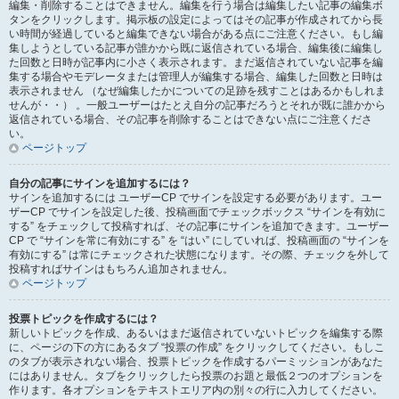
編集・削除することはできません。編集を行う場合は編集したい記事の編集ボ
タンをクリックします。掲示板の設定によってはその記事が作成されてから長
い時間が経過していると編集できない場合がある点にご注意ください。もし編
集しようとしている記事が誰かから既に返信されている場合、編集後に編集し
た回数と日時が記事内に小さく表示されます。まだ返信されていない記事を編
集する場合やモデレータまたは管理人が編集する場合、編集した回数と日時は
表示されません （なぜ編集したかについての足跡を残すことはあるかもしれま
せんが・・） 。一般ユーザーはたとえ自分の記事だろうとそれが既に誰かから
返信されている場合、その記事を削除することはできない点にご注意くださ
い。
ページトップ
自分の記事にサインを追加するには？
サインを追加するには ユーザーCP でサインを設定する必要があります。ユー
ザーCP でサインを設定した後、投稿画面でチェックボックス “サインを有効に
する” をチェックして投稿すれば、その記事にサインを追加できます。ユーザー
CP で “サインを常に有効にする” を “はい” にしていれば、投稿画面の “サインを
有効にする” は常にチェックされた状態になります。その際、チェックを外して
投稿すればサインはもちろん追加されません。
ページトップ
投票トピックを作成するには？
新しいトピックを作成、あるいはまだ返信されていないトピックを編集する際
に、ページの下の方にあるタブ “投票の作成” をクリックしてください。もしこ
のタブが表示されない場合、投票トピックを作成するパーミッションがあなた
にはありません。タブをクリックしたら投票のお題と最低２つのオプションを
作ります。各オプションをテキストエリア内の別々の行に入力してください。