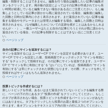
編集・削除することはできません。編集を行う場合は編集したい記事の編集ボ
タンをクリックします。掲示板の設定によってはその記事が作成されてから長
い時間が経過していると編集できない場合がある点にご注意ください。もし編
集しようとしている記事が誰かから既に返信されている場合、編集後に編集し
た回数と日時が記事内に小さく表示されます。まだ返信されていない記事を編
集する場合やモデレータまたは管理人が編集する場合、編集した回数と日時は
表示されません （なぜ編集したかについての足跡を残すことはあるかもしれま
せんが・・） 。一般ユーザーはたとえ自分の記事だろうとそれが既に誰かから
返信されている場合、その記事を削除することはできない点にご注意くださ
い。
ページトップ
自分の記事にサインを追加するには？
サインを追加するには ユーザーCP でサインを設定する必要があります。ユー
ザーCP でサインを設定した後、投稿画面でチェックボックス “サインを有効に
する” をチェックして投稿すれば、その記事にサインを追加できます。ユーザー
CP で “サインを常に有効にする” を “はい” にしていれば、投稿画面の “サインを
有効にする” は常にチェックされた状態になります。その際、チェックを外して
投稿すればサインはもちろん追加されません。
ページトップ
投票トピックを作成するには？
新しいトピックを作成、あるいはまだ返信されていないトピックを編集する際
に、ページの下の方にあるタブ “投票の作成” をクリックしてください。もしこ
のタブが表示されない場合、投票トピックを作成するパーミッションがあなた
にはありません。タブをクリックしたら投票のお題と最低２つのオプションを
作ります。各オプションをテキストエリア内の別々の行に入力してください。