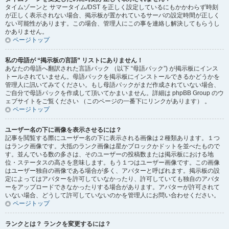
タイムゾーンと サマータイム/DST を正しく設定しているにもかかわらず時刻
が正しく表示されない場合、掲示板が置かれているサーバの設定時間が正しく
ない可能性があります。この場合、管理人にこの事を連絡し解決してもらうし
かありません。
ページトップ
私の母語が “掲示板の言語” リストにありません！
あなたの母語へ翻訳された言語パック （以下 “母語パック”) が掲示板にインス
トールされていません。母語パックを掲示板にインストールできるかどうかを
管理人に訊いてみてください。もし母語パックがまだ作成されていない場合、
ご自分で母語パックを作成して頂いてかまいません。詳細は phpBB Group のウ
ェブサイトをご覧ください （このページの一番下にリンクがあります） 。
ページトップ
ユーザー名の下に画像を表示させるには？
記事を閲覧する際にユーザー名の下に表示される画像は２種類あります。１つ
はランク画像です。大抵のランク画像は星かブロックかドットを並べたもので
す。並んでいる数の多さは、そのユーザーの投稿数または掲示板における地
位・ステータスの高さを意味します。もう１つはユーザー画像です。この画像
はユーザー独自の画像である場合が多く、アバターと呼ばれます。掲示板の設
定によってはアバターを許可していなかったり、許可していても独自のアバタ
ーをアップロードできなかったりする場合があります。アバターが許可されて
いない場合、どうして許可していないのかを管理人にお問い合わせください。
ページトップ
ランクとは？ ランクを変更するには？