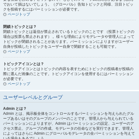
でおいて損はないでしょう。（グローバル）告知トピックと同様、注目トピッ
クを投稿するにはパーミッションが必要です。
ページトップ
閉鎖トピックとは？
閉鎖トピックとは返信が禁止されているトピックのことです （投票トピックの
場合は投票も禁止されます） 。様々な理由によりモデレータや管理人によって
トピックが閉鎖されることがあります。パーミッションによりますがユーザー
自身が投稿したトピックをユーザー自身で閉鎖することも可能です。
ページトップ
トピックアイコンとは？
トピックアイコンとはトピックの内容を表すためにトピックの投稿者が投稿の
際に選んだ画像のことです。トピックアイコンを使用するにはパーミッション
が必要です。
ページトップ
ユーザーレベルとグループ
Admin とは？
Admin とは、掲示板全体をコントロールするパーミッションを与えられたグル
ープあるいはそのグループのメンバーのことです。管理人から与えられている
パーミッションによりますが、Admin はパーミッションの設定、ユーザーのア
クセス禁止、グループの作成、モデレータの任命などを実行できます。管理人
によってはさらに Admin にグローバルモデレータの全パーミッションを与えて
いる場合もあるでしょう。