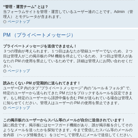
“管理・運営チーム” とは？
当フォーラムサイトを管理・運営しているユーザー達のことです。Admin （管
理人） とモデレータが含まれます。
ページトップ
PM （プライベートメッセージ）
プライベートメッセージを送信できません！
３つの理由が考えられます。１つ目はあなたが登録ユーザーでないため、２つ
目は管理人がこの掲示板の PM 機能を停止しているため、３つ目は管理人があ
なたの PM の使用を禁止しているためです。詳細は管理人にお問い合わせくだ
さい。
ページトップ
読みたくない PM が定期的に送られてきます！
ユーザーCP 内のタブ “プライベートメッセージ” 内の “ルール & フォルダ” で、
特定のユーザーから送られてきた PM だけをブロックするルールを設定できま
す。もし特定のユーザーから誹謗中傷を含む PM が送られている場合は管理人
に知らせてください。管理人はユーザーの PM の使用を禁止できます。
ページトップ
この掲示板のユーザーからスパム等のメールが自分に送信されています！
誠に残念です。掲示板にはセーフガード機能があり、誰が掲示板を介してその
ようなメールを送ったかを探知できます。今まで受信したスパム等のメールの
全内容 （ヘッダ情報含む） をコピーして管理人にメールで送信してください。