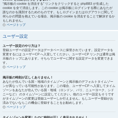
“掲示板の cookie を消去する” リンクをクリックすると phpBB3 が生成した
cookie を全て消去します。この cookie は掲示板にログインする際にあなたが
誰なのかを識別するためのものです。もしログインまたはログアウトに関して
何らかの問題を抱えている場合、掲示板の cookie を消去することで解決するか
もしれません。
ページトップ
ユーザー設定
ユーザー設定のやり方は？
登録ユーザーの設定データはデータベースに保管されています。設定データを
変更するには ユーザーCP へ入室してください。ユーザーCP リンクは通常は掲
示板のトップにあります。そちらでユーザーに関する設定データを変更できま
す。
ページトップ
掲示板の時刻が正しくありません！
あなたが住んでいる国・地域のタイムゾーンと掲示板のデフォルトタイムゾー
ンが異なっている可能性があります。この場合、ユーザーCP へ入室してタイム
ゾーンをあなたが住んでいる国・地域 （ロンドン、パリ、ニューヨーク、シド
ニーなど） のタイムゾーンに設定してください。他のユーザー設定もそうです
がタイムゾーンの変更は登録ユーザーしか行えません。もしユーザー登録がお
済みでないならこの機会に登録することをお勧めします。
ページトップ
タイムゾーンを変更したのに時刻が正しく表示されません！