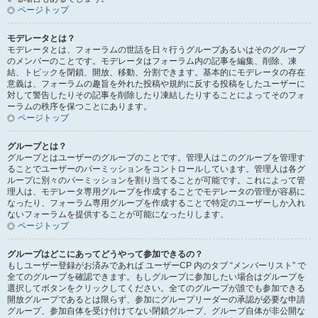
ページトップ
モデレータとは？
モデレータとは、フォーラムの世話を日々行うグループあるいはそのグループ
のメンバーのことです。モデレータはフォーラム内の記事を編集、削除、凍
結、トピックを閉鎖、開放、移動、分割できます。基本的にモデレータの存在
意義は、フォーラムの趣旨を外れた投稿や規約に反する投稿をしたユーザーに
対して警告したりその記事を削除したり凍結したりすることによってそのフォ
ーラムの秩序を保つことにあります。
ページトップ
グループとは？
グループとはユーザーのグループのことです。管理人はこのグループを管理す
ることでユーザーのパーミッションをコントロールしています。管理人は各グ
ループに別々のパーミッションを割り当てることが可能です。これによって管
理人は、モデレータ専用グループを作成することでモデレータの管理が容易に
なったり、フォーラム専用グループを作成することで特定のユーザーしか入れ
ないフォーラムを提供することが可能になったりします。
ページトップ
グループはどこにあってどうやって参加できるの？
もしユーザー登録がお済みであれば ユーザーCP 内のタブ “メンバーリスト” で
全てのグループを確認できます。もしグループに参加したい場合はグループを
選択してボタンをクリックしてください。全てのグループが誰でも参加できる
開放グループであるとは限らず、参加にグループリーダーの承認が必要な申請
グループ、参加自体を受け付けてない閉鎖グループ、グループ自体が非公開な