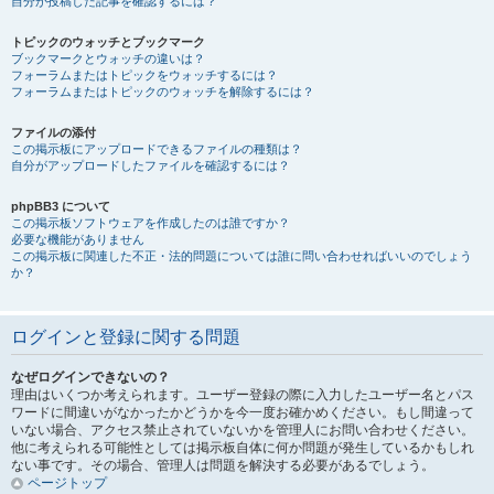
自分が投稿した記事を確認するには？
トピックのウォッチとブックマーク
ブックマークとウォッチの違いは？
フォーラムまたはトピックをウォッチするには？
フォーラムまたはトピックのウォッチを解除するには？
ファイルの添付
この掲示板にアップロードできるファイルの種類は？
自分がアップロードしたファイルを確認するには？
phpBB3 について
この掲示板ソフトウェアを作成したのは誰ですか？
必要な機能がありません
この掲示板に関連した不正・法的問題については誰に問い合わせればいいのでしょう
か？
ログインと登録に関する問題
なぜログインできないの？
理由はいくつか考えられます。ユーザー登録の際に入力したユーザー名とパス
ワードに間違いがなかったかどうかを今一度お確かめください。もし間違って
いない場合、アクセス禁止されていないかを管理人にお問い合わせください。
他に考えられる可能性としては掲示板自体に何か問題が発生しているかもしれ
ない事です。その場合、管理人は問題を解決する必要があるでしょう。
ページトップ