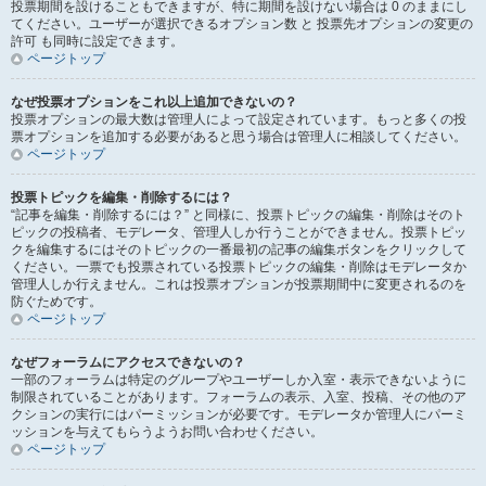
投票期間を設けることもできますが、特に期間を設けない場合は 0 のままにし
てください。ユーザーが選択できるオプション数 と 投票先オプションの変更の
許可 も同時に設定できます。
ページトップ
なぜ投票オプションをこれ以上追加できないの？
投票オプションの最大数は管理人によって設定されています。もっと多くの投
票オプションを追加する必要があると思う場合は管理人に相談してください。
ページトップ
投票トピックを編集・削除するには？
“記事を編集・削除するには？” と同様に、投票トピックの編集・削除はそのト
ピックの投稿者、モデレータ、管理人しか行うことができません。投票トピッ
クを編集するにはそのトピックの一番最初の記事の編集ボタンをクリックして
ください。一票でも投票されている投票トピックの編集・削除はモデレータか
管理人しか行えません。これは投票オプションが投票期間中に変更されるのを
防ぐためです。
ページトップ
なぜフォーラムにアクセスできないの？
一部のフォーラムは特定のグループやユーザーしか入室・表示できないように
制限されていることがあります。フォーラムの表示、入室、投稿、その他のア
クションの実行にはパーミッションが必要です。モデレータか管理人にパーミ
ッションを与えてもらうようお問い合わせください。
ページトップ