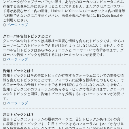
ンピュータがウェブサーバでない限り、あなたのローカルコンピュータにのみ
存在する画像を記事に表示させることはできません。またアクセスにパスワー
ド等が必要なサイト内の画像、Hotmail や Yahoo! のメールボックス内の画像等
も利用できない点にご注意ください。画像を表示させるには BBCode [img] を
ご利用ください。
ページトップ
グローバル告知トピックとは？
グローバル告知トピックは掲示板の重要な情報を含んだトピックです。全ての
ユーザーはこのトピックをできるだけ読むようにしなければいけません。グロ
ーバル告知トピックはあらゆるフォーラムと ユーザーCP で表示されます。グ
ローバル告知トピックを投稿するにはパーミッションが必要です。
ページトップ
告知トピックとは？
告知トピックとはその告知トピックが存在するフォーラムについての重要な情
報を含んだトピックのことです。フォーラムに記事を投稿するつもりなら、そ
のフォーラムの告知トピックをできるだけ読むようにしなければいけません。
告知トピックはそのフォーラムのあらゆるトピックで表示されます。グローバ
ル告知トピックと同様、告知トピックを投稿するにはパーミッションが必要で
す。
ページトップ
注目トピックとは？
注目トピックはフォーラムの最初のページに、告知トピックがあればその真下
に表示されるトピックです。注目トピックはそのフォーラムにおいてかなり重
要な位置を占めるトピックなので、もしそのフォーラムに関心があるなら読ん