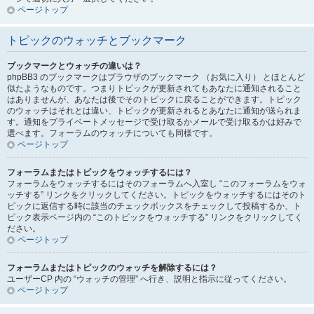
ページトップ
トピックのウォッチとブックマーク
ブックマークとウォッチの違いは？
phpBB3 のブックマークはブラウザのブックマーク （お気に入り） とほとんど
似たようなものです。つまりトピックが更新されてもあなたに通知されること
はありませんが、あなたは後でそのトピックに戻ることができます。トピック
のウォッチはそれとは違い、トピックが更新されるとあなたに通知が送られま
す。通知をプライベートメッセージで受け取るかメールで受け取るかは好みで
選べます。フォーラムのウォッチについても同様です。
ページトップ
フォーラムまたはトピックをウォッチするには？
フォーラムをウォッチするにはそのフォーラムへ入室し “このフォーラムをウォ
ッチする” リンクをクリックしてください。トピックをウォッチするにはそのト
ピックに返信する時に該当のチェックボックスをチェックして投稿するか、ト
ピック表示ページ内の “このトピックをウォッチする” リンクをクリックしてく
ださい。
ページトップ
フォーラムまたはトピックのウォッチを解除するには？
ユーザーCP 内の “ウォッチの管理” へ行き、説明と指示に従ってください。
ページトップ