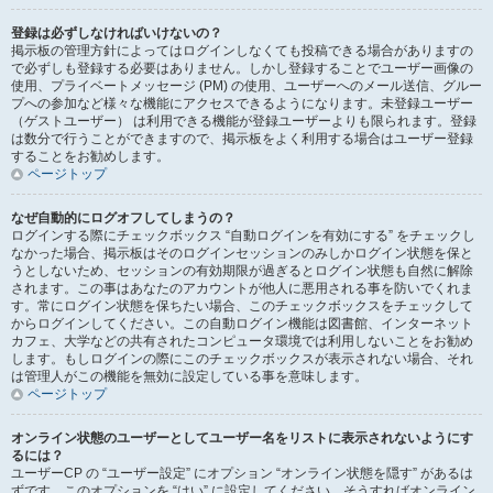
登録は必ずしなければいけないの？
掲示板の管理方針によってはログインしなくても投稿できる場合がありますの
で必ずしも登録する必要はありません。しかし登録することでユーザー画像の
使用、プライベートメッセージ (PM) の使用、ユーザーへのメール送信、グルー
プへの参加など様々な機能にアクセスできるようになります。未登録ユーザー
（ゲストユーザー） は利用できる機能が登録ユーザーよりも限られます。登録
は数分で行うことができますので、掲示板をよく利用する場合はユーザー登録
することをお勧めします。
ページトップ
なぜ自動的にログオフしてしまうの？
ログインする際にチェックボックス “自動ログインを有効にする” をチェックし
なかった場合、掲示板はそのログインセッションのみしかログイン状態を保と
うとしないため、セッションの有効期限が過ぎるとログイン状態も自然に解除
されます。この事はあなたのアカウントが他人に悪用される事を防いでくれま
す。常にログイン状態を保ちたい場合、このチェックボックスをチェックして
からログインしてください。この自動ログイン機能は図書館、インターネット
カフェ、大学などの共有されたコンピュータ環境では利用しないことをお勧め
します。もしログインの際にこのチェックボックスが表示されない場合、それ
は管理人がこの機能を無効に設定している事を意味します。
ページトップ
オンライン状態のユーザーとしてユーザー名をリストに表示されないようにす
るには？
ユーザーCP の “ユーザー設定” にオプション “オンライン状態を隠す” があるは
ずです。このオプションを “はい” に設定してください。そうすればオンライン