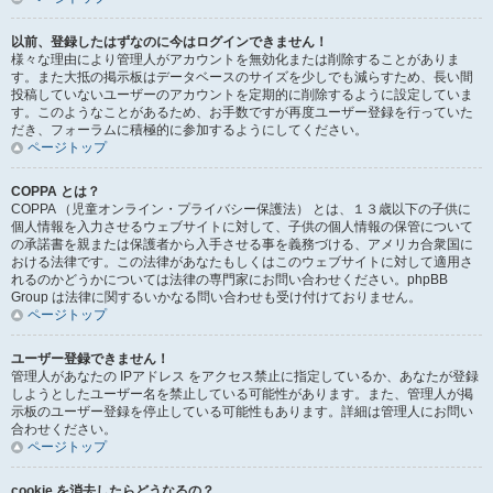
以前、登録したはずなのに今はログインできません！
様々な理由により管理人がアカウントを無効化または削除することがありま
す。また大抵の掲示板はデータベースのサイズを少しでも減らすため、長い間
投稿していないユーザーのアカウントを定期的に削除するように設定していま
す。このようなことがあるため、お手数ですが再度ユーザー登録を行っていた
だき、フォーラムに積極的に参加するようにしてください。
ページトップ
COPPA とは？
COPPA （児童オンライン・プライバシー保護法） とは、１３歳以下の子供に
個人情報を入力させるウェブサイトに対して、子供の個人情報の保管について
の承諾書を親または保護者から入手させる事を義務づける、アメリカ合衆国に
おける法律です。この法律があなたもしくはこのウェブサイトに対して適用さ
れるのかどうかについては法律の専門家にお問い合わせください。phpBB
Group は法律に関するいかなる問い合わせも受け付けておりません。
ページトップ
ユーザー登録できません！
管理人があなたの IPアドレス をアクセス禁止に指定しているか、あなたが登録
しようとしたユーザー名を禁止している可能性があります。また、管理人が掲
示板のユーザー登録を停止している可能性もあります。詳細は管理人にお問い
合わせください。
ページトップ
cookie を消去したらどうなるの？