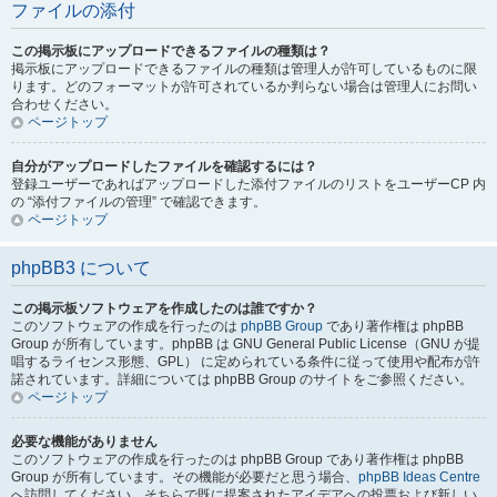
ファイルの添付
この掲示板にアップロードできるファイルの種類は？
掲示板にアップロードできるファイルの種類は管理人が許可しているものに限
ります。どのフォーマットが許可されているか判らない場合は管理人にお問い
合わせください。
ページトップ
自分がアップロードしたファイルを確認するには？
登録ユーザーであればアップロードした添付ファイルのリストをユーザーCP 内
の “添付ファイルの管理” で確認できます。
ページトップ
phpBB3 について
この掲示板ソフトウェアを作成したのは誰ですか？
このソフトウェアの作成を行ったのは
phpBB Group
であり著作権は phpBB
Group が所有しています。phpBB は GNU General Public License（GNU が提
唱するライセンス形態、GPL） に定められている条件に従って使用や配布が許
諾されています。詳細については phpBB Group のサイトをご参照ください。
ページトップ
必要な機能がありません
このソフトウェアの作成を行ったのは phpBB Group であり著作権は phpBB
Group が所有しています。その機能が必要だと思う場合、
phpBB Ideas Centre
へ訪問してください。そちらで既に提案されたアイデアへの投票および新しい