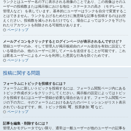
ランクとはユーザー名の下に表示される画像のことであり、この画像はそのユ
ーザーの投稿数または掲示板における地位・ステータスの高さ （モデレータ、
管理人など） を表しています。基本的にユーザーはランクを自分で変更するこ
とはできません。ランクを上げるためだけに無意味な記事を投稿するのはお控
えください。投稿数を減らされるだけでなく、場合によってはランクを下げら
れたりアカウントを削除される可能性があります。
ページトップ
メールアイコンをクリックするとログインページが表示されるんですけど？
登録ユーザーのみ、そして管理人が掲示板経由のメール送信を有効に設定して
いる場合のみ、他のユーザーに対してメールを送信することが可能です。これ
は匿名ユーザーによるメールを利用した悪質な行為を防ぐためです。
ページトップ
投稿に関する問題
フォーラムにトピックを投稿するには？
フォーラムに新しいトピックを投稿するには、フォーラム閲覧ページ内にある
トピック作成ボタンをクリックしてください。掲示板の設定によってはトピッ
クを投稿するにはユーザー登録が必要な場合があります。フォーラム閲覧ペー
ジの下の方に、そのフォーラムにおけるあなたのパーミッションがリスト表示
されているはずです。例、トピック投稿:
可
、投票参加:
可
など。
ページトップ
記事を編集・削除するには？
管理人かモデレータでない限り、通常は一般ユーザーが他のユーザーの記事を