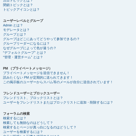
注目トピックとは？
閉鎖トピックとは？
トピックアイコンとは？
ユーザーレベルとグループ
Admin とは？
モデレータとは？
グループとは？
グループはどこにあってどうやって参加できるの？
グループリーダーになるには？
なぜグループによって色が違うの？
“デフォルトグループ” とは？
“管理・運営チーム” とは？
PM （プライベートメッセージ）
プライベートメッセージを送信できません！
読みたくない PM が定期的に送られてきます！
この掲示板のユーザーからスパム等のメールが自分に送信されています！
フレンドユーザーとブロックユーザー
フレンドリスト、ブロックリストとは？
ユーザーをフレンドリストまたはブロックリストに追加・削除するには？
フォーラムの検索
検索するには？
検索しても無効なのはどうして？
検索するとページが真っ白になるのはどうして？
ユーザーを検索するには？