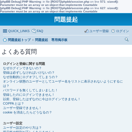
[phpBB Debug] PHP Warning
: in file
[ROOT]/phpbb/session.php
on line
571
:
sizeof():
Parameter must be an array or an object that implements Countable
[phpBB Debug] PHP Warning
: in file
[ROOT]/phpbb/session.php
on line
627
:
sizeof():
Parameter must be an array or an object that implements Countable
問題提起
QUICK_LINKS
FAQ
ユーザー登録
ログイン
問題提起トップ
問題提起 専用掲示板
索
よくある質問
ログインと登録に関する問題
なぜログインできないの？
登録は必ずしなければいけないの？
なぜ自動的にログオフしてしまうの？
オンライン状態のユーザーとしてユーザー名をリストに表示されないようにするに
は？
パスワードを無くしてしまいました！
登録したのにログインできません！
以前、登録したはずなのに今はログインできません！
COPPA とは？
ユーザー登録できません！
cookie を消去したらどうなるの？
ユーザー設定
ユーザー設定のやり方は？