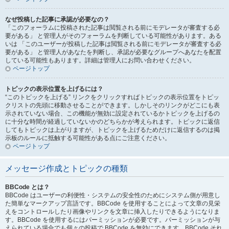
なぜ投稿した記事に承認が必要なの？
「このフォーラムに投稿された記事は閲覧される前にモデレータが審査する必
要がある」 と管理人がそのフォーラムを判断している可能性があります。ある
いは 「このユーザーが投稿した記事は閲覧される前にモデレータが審査する必
要がある」 と管理人があなたを判断し、承認が必要なグループへあなたを配置
している可能性もあります。詳細は管理人にお問い合わせください。
ページトップ
トピックの表示位置を上げるには？
“このトピックを上げる” リンクをクリックすればトピックの表示位置をトピッ
クリストの先頭に移動させることができます。しかしそのリンクがどこにも表
示されていない場合、この機能が無効に設定されているかトピックを上げるの
に十分な時間が経過していないかのどちらかが考えられます。トピックに返信
してもトピックは上がりますが、トピックを上げるためだけに返信するのは掲
示板のルールに抵触する可能性がある点にご注意ください。
ページトップ
メッセージ作成とトピックの種類
BBCode とは？
BBCode はユーザーの利便性・システムの安全性のためにシステム側が用意し
た簡単なマークアップ言語です。BBCode を使用することによって文章の見栄
えをコントロールしたり画像やリンクを文章に挿入したりできるようになりま
す。BBCode を使用するにはパーミッションが必要です。パーミッションが与
えられている場合でも個々の投稿で BBCode を無効にできます。BBCode それ