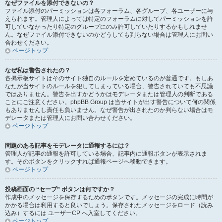
なぜファイルを添付できないの？
ファイル添付のパーミッションは各フォーラム、各グループ、各ユーザーに与
えられます。管理人によっては特定のフォーラムに対してパーミッションを許
可していなかったり特定のグループにのみ許可していたりするかもしれませ
ん。なぜファイル添付できないのかどうしても判らない場合は管理人にお問い
合わせください。
ページトップ
なぜ私は警告されたの？
各掲示板サイトはそのサイト独自のルールを定めているのが普通です。もしあ
なたが当サイトのルールを犯してしまっている場合、警告されていても不思議
ではありません。警告を出すかどうかはモデレータまたは管理人の判断である
ことにご注意ください。phpBB Group は当サイトが出す警告について何の関係
もありませんし責任も負いません。なぜ警告が出されたのか判らない場合はモ
デレータまたは管理人にお問い合わせください。
ページトップ
問題のある記事をモデレータに通報するには？
管理人が記事の通報を許可している場合、記事内に通報ボタンが表示されま
す。そのボタンをクリックすれば通報ページへ移動できます。
ページトップ
投稿画面の “セーブ” ボタンは何ですか？
作成中のメッセージを保存するためのボタンです。メッセージの完成に時間が
かかる場合は利用すると良いでしょう。保存されたメッセージをロード（読み
込み）するには ユーザーCP へ入室してください。
ページトップ