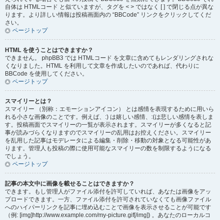
自体は HTMLコード と似ていますが、タグを < > ではなく [ ] で閉じる点が異な
ります。より詳しい情報は投稿画面内の “BBCode” リンクをクリックしてくだ
さい。
ページトップ
HTML を使うことはできますか？
できません。 phpBB3 では HTMLコード を文章に含めてもレンダリングされな
くなりました。HTML を利用して文章を作成したいのであれば、代わりに
BBCode を使用してください。
ページトップ
スマイリーとは？
スマイリー （別称：エモーションアイコン） とは感情を表現するために用いら
れる小さな画像のことです。例えば、:) は嬉しい感情、:(は悲しい感情を表しま
す。投稿画面でスマイリーの一覧が表示されます。スマイリーが多くなると記
事が読みづらくなりますのでスマイリーの乱用はお控えください。スマイリー
を乱用した記事はモデレータによる編集・削除・移動の対象となる可能性があ
ります。管理人も投稿の際に使用可能なスマイリーの数を制限するようになる
でしょう。
ページトップ
記事の本文中に画像を載せることはできますか？
できます。もし管理人がファイル添付を許可していれば、あなたは画像をアッ
プロードできます。一方、ファイル添付を許可されていなくても画像ファイル
へのハイパーリンクを記事に埋め込むことで画像を表示させることが可能です
（例: [img]http://www.example.com/my-picture.gif[/img]) 。あなたのローカルコ