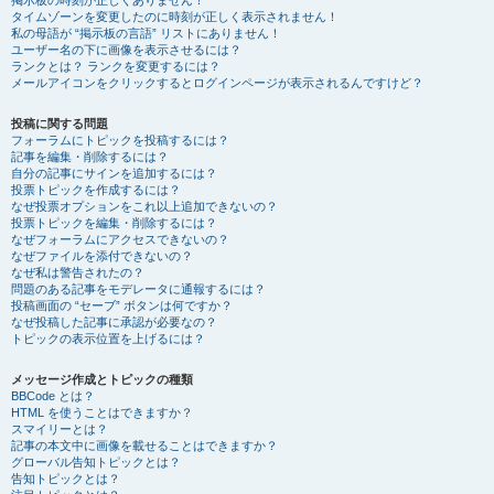
掲示板の時刻が正しくありません！
タイムゾーンを変更したのに時刻が正しく表示されません！
私の母語が “掲示板の言語” リストにありません！
ユーザー名の下に画像を表示させるには？
ランクとは？ ランクを変更するには？
メールアイコンをクリックするとログインページが表示されるんですけど？
投稿に関する問題
フォーラムにトピックを投稿するには？
記事を編集・削除するには？
自分の記事にサインを追加するには？
投票トピックを作成するには？
なぜ投票オプションをこれ以上追加できないの？
投票トピックを編集・削除するには？
なぜフォーラムにアクセスできないの？
なぜファイルを添付できないの？
なぜ私は警告されたの？
問題のある記事をモデレータに通報するには？
投稿画面の “セーブ” ボタンは何ですか？
なぜ投稿した記事に承認が必要なの？
トピックの表示位置を上げるには？
メッセージ作成とトピックの種類
BBCode とは？
HTML を使うことはできますか？
スマイリーとは？
記事の本文中に画像を載せることはできますか？
グローバル告知トピックとは？
告知トピックとは？