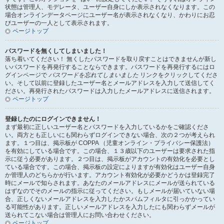
状態は管理人、モデレータ、ユーザー自身にしか表示されなくなります。この
場合オンラインデータページにユーザー名が表示されなくなり、かわりにお忍
びユーザーの一人として表示されます。
ページトップ
パスワードを無くしてしまいました！
落ち着いてください！ 無くしたパスワードを取り戻すことはできませんが新し
いパスワードを再発行することならできます。パスワードを再発行するにはロ
グインページで
パスワードを忘れてしまいました
リンクをクリックしてくださ
い。そして以前に登録したユーザー名とメールアドレスを入力して送信してく
ださい。再発行されたパスワードは入力したメールアドレスに送信されます。
ページトップ
登録したのにログインできません！
まず最初に正しいユーザー名とパスワードを入力しているかをご確認くださ
い。両方とも正しいにも関わらずログインできない場合、次の２つが考えられ
ます。１つ目は、掲示板が COPPA （児童オンライン・プライバシー保護法）
を有効にしている場合です。この場合、１３歳以下のユーザーは要求された指
示に従う必要があります。２つ目は、掲示板がアカウントの有効化を必要とし
ている場合です。この場合、掲示板の設定によりますが有効化はユーザー自身
か管理人のどちらかが行います。アカウント有効化が必要かどうかは登録完了
時にメールで知らされます。あなたのメールアドレスにメールが送られている
はずなのでそのメールの指示に従ってください。もしメールが届いていない場
合、正しくないメールアドレスを入力したかスパムフィルタに引っかかってい
る可能性があります。正しいメールアドレスを入力したにも関わらずメールが
送られてこない場合は管理人にお問い合わせください。
ページトップ