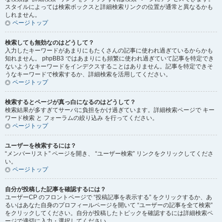
スタイルによっては検索ボックスと詳細検索リンクの位置が通常と異なるかも
しれません。
ページトップ
検索しても無効なのはどうして？
入力したキーワードがあまりにもたくさんの記事に使われ過ぎているからかも
知れません。 phpBB3 ではあまりにも頻繁に使われ過ぎていて記事を特定でき
ないようなキーワードをインデクスすることはありません。記事を特定できそ
うなキーワードで検索するか、詳細検索を活用してください。
ページトップ
検索するとページが真っ白になるのはどうして？
検索結果が多すぎてサーバに負担をかけ過ぎています。詳細検索ページで キー
ワード検索 と フォーラムの絞り込み を行ってください。
ページトップ
ユーザーを検索するには？
“メンバーリスト” ページを開き、 “ユーザー検索” リンクをクリックしてくださ
い。
ページトップ
自分が投稿した記事を確認するには？
ユーザーCP のフロントページで “投稿記事を表示する” をクリックするか、あ
るいはあなた自身のプロフィールページを開いて “ユーザーの記事を全て検索”
をクリックしてください。自分が投稿したトピックを確認するには詳細検索ペ
ージで適切に入力・選択してください。