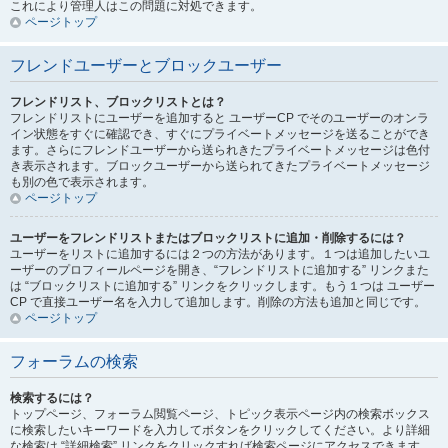
これにより管理人はこの問題に対処できます。
ページトップ
フレンドユーザーとブロックユーザー
フレンドリスト、ブロックリストとは？
フレンドリストにユーザーを追加すると ユーザーCP でそのユーザーのオンラ
イン状態をすぐに確認でき、すぐにプライベートメッセージを送ることができ
ます。さらにフレンドユーザーから送られきたプライベートメッセージは色付
き表示されます。ブロックユーザーから送られてきたプライベートメッセージ
も別の色で表示されます。
ページトップ
ユーザーをフレンドリストまたはブロックリストに追加・削除するには？
ユーザーをリストに追加するには２つの方法があります。１つは追加したいユ
ーザーのプロフィールページを開き、“フレンドリストに追加する” リンクまた
は “ブロックリストに追加する” リンクをクリックします。もう１つは ユーザー
CP で直接ユーザー名を入力して追加します。削除の方法も追加と同じです。
ページトップ
フォーラムの検索
検索するには？
トップページ、フォーラム閲覧ページ、トピック表示ページ内の検索ボックス
に検索したいキーワードを入力してボタンをクリックしてください。より詳細
な検索は “詳細検索” リンクをクリックすれば検索ページにアクセスできます。