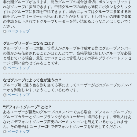
非公開グループがあります。開放グループの場合は適切にボタンをクリックす
ればグループに参加できます。申請グループの場合も適切にボタンをクリック
すればグループに参加を申請できます。場合によってはグループに参加する理
由をグループリーダーから訊かれることがあります。もし何らかの理由で参加
の申請を却下されてもグループリーダーを問い詰めるようなことはしないでく
ださい。
ページトップ
グループリーダーになるには？
グループリーダーは大抵、管理人がグループを作成する際にグループメンバー
の誰かから任命されることがほとんどです。当掲示板に新しいグループが必要
と感じている場合、最初にすべきことは管理人にその事をプライベートメッセ
ージで問い合わせてみることです。
ページトップ
なぜグループによって色が違うの？
グループ毎に違う色を割り当てる事によってユーザーがどのグループのメンバ
ーかを判別しやすいようにしているためです。
ページトップ
“デフォルトグループ” とは？
あるユーザーが複数のグループのメンバーである場合、デフォルトグループの
グループカラーとグループランクがそのユーザーに適用されます。管理人はあ
なたにデフォルトグループ変更のパーミッションを与えているかもしれませ
ん。その場合は ユーザーCP でデフォルトグループを変更してください。
ページトップ