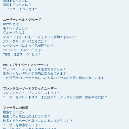
注目トピックとは？
閉鎖トピックとは？
トピックアイコンとは？
ユーザーレベルとグループ
Admin とは？
モデレータとは？
グループとは？
グループはどこにあってどうやって参加できるの？
グループリーダーになるには？
なぜグループによって色が違うの？
“デフォルトグループ” とは？
“管理・運営チーム” とは？
PM （プライベートメッセージ）
プライベートメッセージを送信できません！
読みたくない PM が定期的に送られてきます！
この掲示板のユーザーからスパム等のメールが自分に送信されています！
フレンドユーザーとブロックユーザー
フレンドリスト、ブロックリストとは？
ユーザーをフレンドリストまたはブロックリストに追加・削除するには？
フォーラムの検索
検索するには？
検索しても無効なのはどうして？
検索するとページが真っ白になるのはどうして？
ユーザーを検索するには？