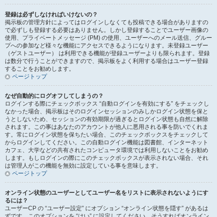
登録は必ずしなければいけないの？
掲示板の管理方針によってはログインしなくても投稿できる場合がありますの
で必ずしも登録する必要はありません。しかし登録することでユーザー画像の
使用、プライベートメッセージ (PM) の使用、ユーザーへのメール送信、グルー
プへの参加など様々な機能にアクセスできるようになります。未登録ユーザー
（ゲストユーザー） は利用できる機能が登録ユーザーよりも限られます。登録
は数分で行うことができますので、掲示板をよく利用する場合はユーザー登録
することをお勧めします。
ページトップ
なぜ自動的にログオフしてしまうの？
ログインする際にチェックボックス “自動ログインを有効にする” をチェックし
なかった場合、掲示板はそのログインセッションのみしかログイン状態を保と
うとしないため、セッションの有効期限が過ぎるとログイン状態も自然に解除
されます。この事はあなたのアカウントが他人に悪用される事を防いでくれま
す。常にログイン状態を保ちたい場合、このチェックボックスをチェックして
からログインしてください。この自動ログイン機能は図書館、インターネット
カフェ、大学などの共有されたコンピュータ環境では利用しないことをお勧め
します。もしログインの際にこのチェックボックスが表示されない場合、それ
は管理人がこの機能を無効に設定している事を意味します。
ページトップ
オンライン状態のユーザーとしてユーザー名をリストに表示されないようにす
るには？
ユーザーCP の “ユーザー設定” にオプション “オンライン状態を隠す” があるは
ずです。このオプションを “はい” に設定してください。そうすればオンライン