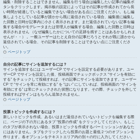
編集・削除することはできません。編集を行う場合は編集したい記事の編集ボ
タンをクリックします。掲示板の設定によってはその記事が作成されてから長
い時間が経過していると編集できない場合がある点にご注意ください。もし編
集しようとしている記事が誰かから既に返信されている場合、編集後に編集し
た回数と日時が記事内に小さく表示されます。まだ返信されていない記事を編
集する場合やモデレータまたは管理人が編集する場合、編集した回数と日時は
表示されません （なぜ編集したかについての足跡を残すことはあるかもしれま
せんが・・） 。一般ユーザーはたとえ自分の記事だろうとそれが既に誰かから
返信されている場合、その記事を削除することはできない点にご注意くださ
い。
ページトップ
自分の記事にサインを追加するには？
サインを追加するには ユーザーCP でサインを設定する必要があります。ユー
ザーCP でサインを設定した後、投稿画面でチェックボックス “サインを有効に
する” をチェックして投稿すれば、その記事にサインを追加できます。ユーザー
CP で “サインを常に有効にする” を “はい” にしていれば、投稿画面の “サインを
有効にする” は常にチェックされた状態になります。その際、チェックを外して
投稿すればサインはもちろん追加されません。
ページトップ
投票トピックを作成するには？
新しいトピックを作成、あるいはまだ返信されていないトピックを編集する際
に、ページの下の方にあるタブ “投票の作成” をクリックしてください。もしこ
のタブが表示されない場合、投票トピックを作成するパーミッションがあなた
にはありません。タブをクリックしたら投票のお題と最低２つのオプションを
作ります。各オプションをテキストエリア内の別々の行に入力してください。