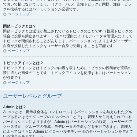
でおいて損はないでしょう。（グローバル）告知トピックと同様、注目トピッ
クを投稿するにはパーミッションが必要です。
ページトップ
閉鎖トピックとは？
閉鎖トピックとは返信が禁止されているトピックのことです （投票トピックの
場合は投票も禁止されます） 。様々な理由によりモデレータや管理人によって
トピックが閉鎖されることがあります。パーミッションによりますがユーザー
自身が投稿したトピックをユーザー自身で閉鎖することも可能です。
ページトップ
トピックアイコンとは？
トピックアイコンとはトピックの内容を表すためにトピックの投稿者が投稿の
際に選んだ画像のことです。トピックアイコンを使用するにはパーミッション
が必要です。
ページトップ
ユーザーレベルとグループ
Admin とは？
Admin とは、掲示板全体をコントロールするパーミッションを与えられたグル
ープあるいはそのグループのメンバーのことです。管理人から与えられている
パーミッションによりますが、Admin はパーミッションの設定、ユーザーのア
クセス禁止、グループの作成、モデレータの任命などを実行できます。管理人
によってはさらに Admin にグローバルモデレータの全パーミッションを与えて
いる場合もあるでしょう。