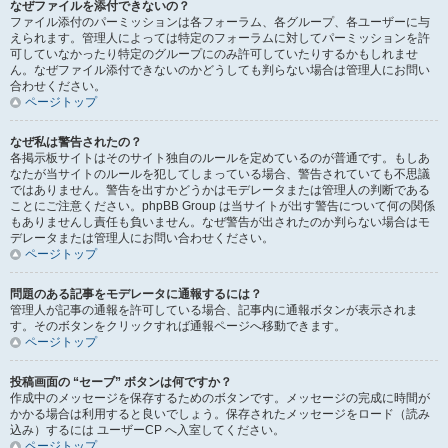
なぜファイルを添付できないの？
ファイル添付のパーミッションは各フォーラム、各グループ、各ユーザーに与
えられます。管理人によっては特定のフォーラムに対してパーミッションを許
可していなかったり特定のグループにのみ許可していたりするかもしれませ
ん。なぜファイル添付できないのかどうしても判らない場合は管理人にお問い
合わせください。
ページトップ
なぜ私は警告されたの？
各掲示板サイトはそのサイト独自のルールを定めているのが普通です。もしあ
なたが当サイトのルールを犯してしまっている場合、警告されていても不思議
ではありません。警告を出すかどうかはモデレータまたは管理人の判断である
ことにご注意ください。phpBB Group は当サイトが出す警告について何の関係
もありませんし責任も負いません。なぜ警告が出されたのか判らない場合はモ
デレータまたは管理人にお問い合わせください。
ページトップ
問題のある記事をモデレータに通報するには？
管理人が記事の通報を許可している場合、記事内に通報ボタンが表示されま
す。そのボタンをクリックすれば通報ページへ移動できます。
ページトップ
投稿画面の “セーブ” ボタンは何ですか？
作成中のメッセージを保存するためのボタンです。メッセージの完成に時間が
かかる場合は利用すると良いでしょう。保存されたメッセージをロード（読み
込み）するには ユーザーCP へ入室してください。
ページトップ