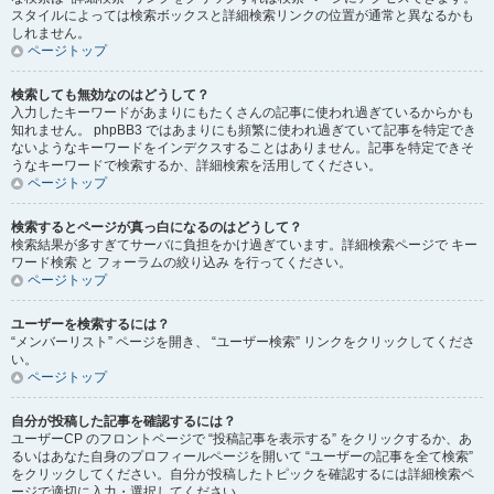
スタイルによっては検索ボックスと詳細検索リンクの位置が通常と異なるかも
しれません。
ページトップ
検索しても無効なのはどうして？
入力したキーワードがあまりにもたくさんの記事に使われ過ぎているからかも
知れません。 phpBB3 ではあまりにも頻繁に使われ過ぎていて記事を特定でき
ないようなキーワードをインデクスすることはありません。記事を特定できそ
うなキーワードで検索するか、詳細検索を活用してください。
ページトップ
検索するとページが真っ白になるのはどうして？
検索結果が多すぎてサーバに負担をかけ過ぎています。詳細検索ページで キー
ワード検索 と フォーラムの絞り込み を行ってください。
ページトップ
ユーザーを検索するには？
“メンバーリスト” ページを開き、 “ユーザー検索” リンクをクリックしてくださ
い。
ページトップ
自分が投稿した記事を確認するには？
ユーザーCP のフロントページで “投稿記事を表示する” をクリックするか、あ
るいはあなた自身のプロフィールページを開いて “ユーザーの記事を全て検索”
をクリックしてください。自分が投稿したトピックを確認するには詳細検索ペ
ージで適切に入力・選択してください。