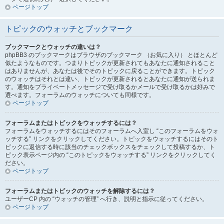
ページトップ
トピックのウォッチとブックマーク
ブックマークとウォッチの違いは？
phpBB3 のブックマークはブラウザのブックマーク （お気に入り） とほとんど
似たようなものです。つまりトピックが更新されてもあなたに通知されること
はありませんが、あなたは後でそのトピックに戻ることができます。トピック
のウォッチはそれとは違い、トピックが更新されるとあなたに通知が送られま
す。通知をプライベートメッセージで受け取るかメールで受け取るかは好みで
選べます。フォーラムのウォッチについても同様です。
ページトップ
フォーラムまたはトピックをウォッチするには？
フォーラムをウォッチするにはそのフォーラムへ入室し “このフォーラムをウォ
ッチする” リンクをクリックしてください。トピックをウォッチするにはそのト
ピックに返信する時に該当のチェックボックスをチェックして投稿するか、ト
ピック表示ページ内の “このトピックをウォッチする” リンクをクリックしてく
ださい。
ページトップ
フォーラムまたはトピックのウォッチを解除するには？
ユーザーCP 内の “ウォッチの管理” へ行き、説明と指示に従ってください。
ページトップ