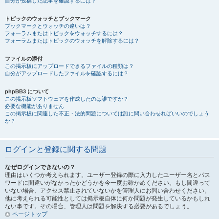
自分が投稿した記事を確認するには？
トピックのウォッチとブックマーク
ブックマークとウォッチの違いは？
フォーラムまたはトピックをウォッチするには？
フォーラムまたはトピックのウォッチを解除するには？
ファイルの添付
この掲示板にアップロードできるファイルの種類は？
自分がアップロードしたファイルを確認するには？
phpBB3 について
この掲示板ソフトウェアを作成したのは誰ですか？
必要な機能がありません
この掲示板に関連した不正・法的問題については誰に問い合わせればいいのでしょう
か？
ログインと登録に関する問題
なぜログインできないの？
理由はいくつか考えられます。ユーザー登録の際に入力したユーザー名とパス
ワードに間違いがなかったかどうかを今一度お確かめください。もし間違って
いない場合、アクセス禁止されていないかを管理人にお問い合わせください。
他に考えられる可能性としては掲示板自体に何か問題が発生しているかもしれ
ない事です。その場合、管理人は問題を解決する必要があるでしょう。
ページトップ