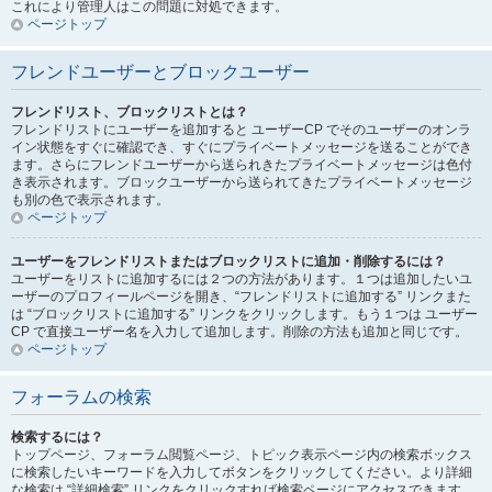
これにより管理人はこの問題に対処できます。
ページトップ
フレンドユーザーとブロックユーザー
フレンドリスト、ブロックリストとは？
フレンドリストにユーザーを追加すると ユーザーCP でそのユーザーのオンラ
イン状態をすぐに確認でき、すぐにプライベートメッセージを送ることができ
ます。さらにフレンドユーザーから送られきたプライベートメッセージは色付
き表示されます。ブロックユーザーから送られてきたプライベートメッセージ
も別の色で表示されます。
ページトップ
ユーザーをフレンドリストまたはブロックリストに追加・削除するには？
ユーザーをリストに追加するには２つの方法があります。１つは追加したいユ
ーザーのプロフィールページを開き、“フレンドリストに追加する” リンクまた
は “ブロックリストに追加する” リンクをクリックします。もう１つは ユーザー
CP で直接ユーザー名を入力して追加します。削除の方法も追加と同じです。
ページトップ
フォーラムの検索
検索するには？
トップページ、フォーラム閲覧ページ、トピック表示ページ内の検索ボックス
に検索したいキーワードを入力してボタンをクリックしてください。より詳細
な検索は “詳細検索” リンクをクリックすれば検索ページにアクセスできます。