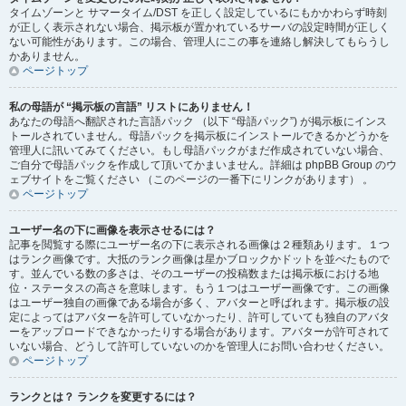
タイムゾーンと サマータイム/DST を正しく設定しているにもかかわらず時刻
が正しく表示されない場合、掲示板が置かれているサーバの設定時間が正しく
ない可能性があります。この場合、管理人にこの事を連絡し解決してもらうし
かありません。
ページトップ
私の母語が “掲示板の言語” リストにありません！
あなたの母語へ翻訳された言語パック （以下 “母語パック”) が掲示板にインス
トールされていません。母語パックを掲示板にインストールできるかどうかを
管理人に訊いてみてください。もし母語パックがまだ作成されていない場合、
ご自分で母語パックを作成して頂いてかまいません。詳細は phpBB Group のウ
ェブサイトをご覧ください （このページの一番下にリンクがあります） 。
ページトップ
ユーザー名の下に画像を表示させるには？
記事を閲覧する際にユーザー名の下に表示される画像は２種類あります。１つ
はランク画像です。大抵のランク画像は星かブロックかドットを並べたもので
す。並んでいる数の多さは、そのユーザーの投稿数または掲示板における地
位・ステータスの高さを意味します。もう１つはユーザー画像です。この画像
はユーザー独自の画像である場合が多く、アバターと呼ばれます。掲示板の設
定によってはアバターを許可していなかったり、許可していても独自のアバタ
ーをアップロードできなかったりする場合があります。アバターが許可されて
いない場合、どうして許可していないのかを管理人にお問い合わせください。
ページトップ
ランクとは？ ランクを変更するには？