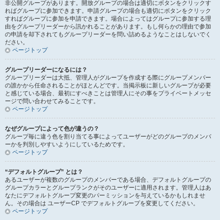
非公開グループがあります。開放グループの場合は適切にボタンをクリックす
ればグループに参加できます。申請グループの場合も適切にボタンをクリック
すればグループに参加を申請できます。場合によってはグループに参加する理
由をグループリーダーから訊かれることがあります。もし何らかの理由で参加
の申請を却下されてもグループリーダーを問い詰めるようなことはしないでく
ださい。
ページトップ
グループリーダーになるには？
グループリーダーは大抵、管理人がグループを作成する際にグループメンバー
の誰かから任命されることがほとんどです。当掲示板に新しいグループが必要
と感じている場合、最初にすべきことは管理人にその事をプライベートメッセ
ージで問い合わせてみることです。
ページトップ
なぜグループによって色が違うの？
グループ毎に違う色を割り当てる事によってユーザーがどのグループのメンバ
ーかを判別しやすいようにしているためです。
ページトップ
“デフォルトグループ” とは？
あるユーザーが複数のグループのメンバーである場合、デフォルトグループの
グループカラーとグループランクがそのユーザーに適用されます。管理人はあ
なたにデフォルトグループ変更のパーミッションを与えているかもしれませ
ん。その場合は ユーザーCP でデフォルトグループを変更してください。
ページトップ