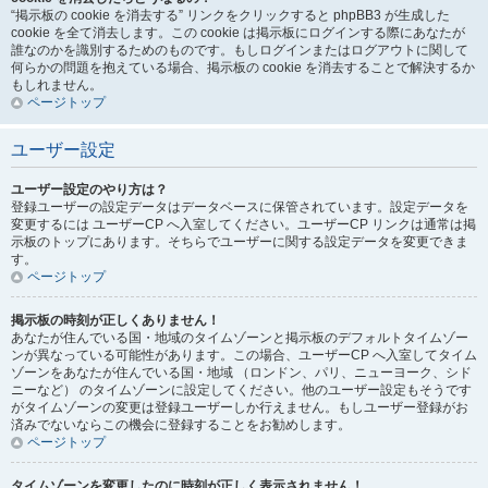
“掲示板の cookie を消去する” リンクをクリックすると phpBB3 が生成した
cookie を全て消去します。この cookie は掲示板にログインする際にあなたが
誰なのかを識別するためのものです。もしログインまたはログアウトに関して
何らかの問題を抱えている場合、掲示板の cookie を消去することで解決するか
もしれません。
ページトップ
ユーザー設定
ユーザー設定のやり方は？
登録ユーザーの設定データはデータベースに保管されています。設定データを
変更するには ユーザーCP へ入室してください。ユーザーCP リンクは通常は掲
示板のトップにあります。そちらでユーザーに関する設定データを変更できま
す。
ページトップ
掲示板の時刻が正しくありません！
あなたが住んでいる国・地域のタイムゾーンと掲示板のデフォルトタイムゾー
ンが異なっている可能性があります。この場合、ユーザーCP へ入室してタイム
ゾーンをあなたが住んでいる国・地域 （ロンドン、パリ、ニューヨーク、シド
ニーなど） のタイムゾーンに設定してください。他のユーザー設定もそうです
がタイムゾーンの変更は登録ユーザーしか行えません。もしユーザー登録がお
済みでないならこの機会に登録することをお勧めします。
ページトップ
タイムゾーンを変更したのに時刻が正しく表示されません！