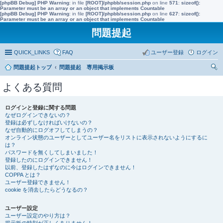
[phpBB Debug] PHP Warning
: in file
[ROOT]/phpbb/session.php
on line
571
:
sizeof():
Parameter must be an array or an object that implements Countable
[phpBB Debug] PHP Warning
: in file
[ROOT]/phpbb/session.php
on line
627
:
sizeof():
Parameter must be an array or an object that implements Countable
問題提起
QUICK_LINKS
FAQ
ユーザー登録
ログイン
問題提起トップ
問題提起 専用掲示板
索
よくある質問
ログインと登録に関する問題
なぜログインできないの？
登録は必ずしなければいけないの？
なぜ自動的にログオフしてしまうの？
オンライン状態のユーザーとしてユーザー名をリストに表示されないようにするに
は？
パスワードを無くしてしまいました！
登録したのにログインできません！
以前、登録したはずなのに今はログインできません！
COPPA とは？
ユーザー登録できません！
cookie を消去したらどうなるの？
ユーザー設定
ユーザー設定のやり方は？