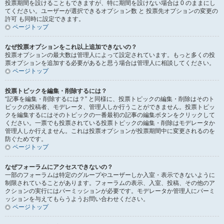
投票期間を設けることもできますが、特に期間を設けない場合は 0 のままにし
てください。ユーザーが選択できるオプション数 と 投票先オプションの変更の
許可 も同時に設定できます。
ページトップ
なぜ投票オプションをこれ以上追加できないの？
投票オプションの最大数は管理人によって設定されています。もっと多くの投
票オプションを追加する必要があると思う場合は管理人に相談してください。
ページトップ
投票トピックを編集・削除するには？
“記事を編集・削除するには？” と同様に、投票トピックの編集・削除はそのト
ピックの投稿者、モデレータ、管理人しか行うことができません。投票トピッ
クを編集するにはそのトピックの一番最初の記事の編集ボタンをクリックして
ください。一票でも投票されている投票トピックの編集・削除はモデレータか
管理人しか行えません。これは投票オプションが投票期間中に変更されるのを
防ぐためです。
ページトップ
なぜフォーラムにアクセスできないの？
一部のフォーラムは特定のグループやユーザーしか入室・表示できないように
制限されていることがあります。フォーラムの表示、入室、投稿、その他のア
クションの実行にはパーミッションが必要です。モデレータか管理人にパーミ
ッションを与えてもらうようお問い合わせください。
ページトップ