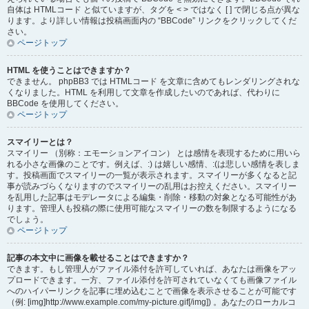
自体は HTMLコード と似ていますが、タグを < > ではなく [ ] で閉じる点が異な
ります。より詳しい情報は投稿画面内の “BBCode” リンクをクリックしてくだ
さい。
ページトップ
HTML を使うことはできますか？
できません。 phpBB3 では HTMLコード を文章に含めてもレンダリングされな
くなりました。HTML を利用して文章を作成したいのであれば、代わりに
BBCode を使用してください。
ページトップ
スマイリーとは？
スマイリー （別称：エモーションアイコン） とは感情を表現するために用いら
れる小さな画像のことです。例えば、:) は嬉しい感情、:(は悲しい感情を表しま
す。投稿画面でスマイリーの一覧が表示されます。スマイリーが多くなると記
事が読みづらくなりますのでスマイリーの乱用はお控えください。スマイリー
を乱用した記事はモデレータによる編集・削除・移動の対象となる可能性があ
ります。管理人も投稿の際に使用可能なスマイリーの数を制限するようになる
でしょう。
ページトップ
記事の本文中に画像を載せることはできますか？
できます。もし管理人がファイル添付を許可していれば、あなたは画像をアッ
プロードできます。一方、ファイル添付を許可されていなくても画像ファイル
へのハイパーリンクを記事に埋め込むことで画像を表示させることが可能です
（例: [img]http://www.example.com/my-picture.gif[/img]) 。あなたのローカルコ