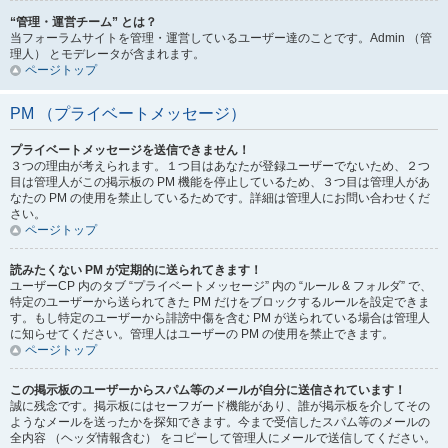
“管理・運営チーム” とは？
当フォーラムサイトを管理・運営しているユーザー達のことです。Admin （管
理人） とモデレータが含まれます。
ページトップ
PM （プライベートメッセージ）
プライベートメッセージを送信できません！
３つの理由が考えられます。１つ目はあなたが登録ユーザーでないため、２つ
目は管理人がこの掲示板の PM 機能を停止しているため、３つ目は管理人があ
なたの PM の使用を禁止しているためです。詳細は管理人にお問い合わせくだ
さい。
ページトップ
読みたくない PM が定期的に送られてきます！
ユーザーCP 内のタブ “プライベートメッセージ” 内の “ルール & フォルダ” で、
特定のユーザーから送られてきた PM だけをブロックするルールを設定できま
す。もし特定のユーザーから誹謗中傷を含む PM が送られている場合は管理人
に知らせてください。管理人はユーザーの PM の使用を禁止できます。
ページトップ
この掲示板のユーザーからスパム等のメールが自分に送信されています！
誠に残念です。掲示板にはセーフガード機能があり、誰が掲示板を介してその
ようなメールを送ったかを探知できます。今まで受信したスパム等のメールの
全内容 （ヘッダ情報含む） をコピーして管理人にメールで送信してください。