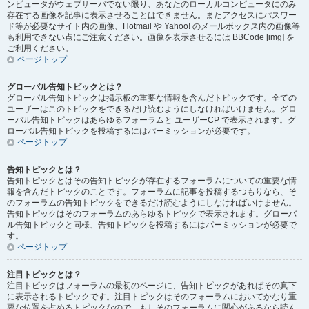
ンピュータがウェブサーバでない限り、あなたのローカルコンピュータにのみ
存在する画像を記事に表示させることはできません。またアクセスにパスワー
ド等が必要なサイト内の画像、Hotmail や Yahoo! のメールボックス内の画像等
も利用できない点にご注意ください。画像を表示させるには BBCode [img] を
ご利用ください。
ページトップ
グローバル告知トピックとは？
グローバル告知トピックは掲示板の重要な情報を含んだトピックです。全ての
ユーザーはこのトピックをできるだけ読むようにしなければいけません。グロ
ーバル告知トピックはあらゆるフォーラムと ユーザーCP で表示されます。グ
ローバル告知トピックを投稿するにはパーミッションが必要です。
ページトップ
告知トピックとは？
告知トピックとはその告知トピックが存在するフォーラムについての重要な情
報を含んだトピックのことです。フォーラムに記事を投稿するつもりなら、そ
のフォーラムの告知トピックをできるだけ読むようにしなければいけません。
告知トピックはそのフォーラムのあらゆるトピックで表示されます。グローバ
ル告知トピックと同様、告知トピックを投稿するにはパーミッションが必要で
す。
ページトップ
注目トピックとは？
注目トピックはフォーラムの最初のページに、告知トピックがあればその真下
に表示されるトピックです。注目トピックはそのフォーラムにおいてかなり重
要な位置を占めるトピックなので、もしそのフォーラムに関心があるなら読ん