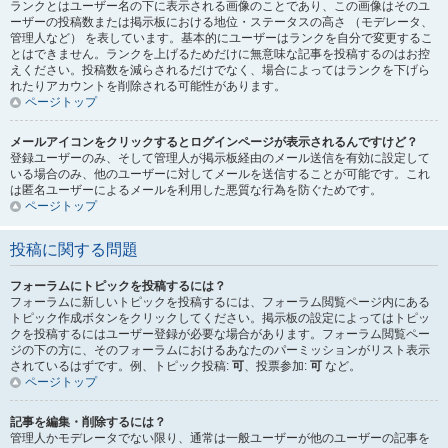
ランクとはユーザー名の下に表示される画像のことであり、この画像はそのユ
ーザーの投稿数または掲示板における地位・ステータスの高さ （モデレータ、
管理人など） を表しています。基本的にユーザーはランクを自分で変更するこ
とはできません。ランクを上げるためだけに無意味な記事を投稿するのはお控
えください。投稿数を減らされるだけでなく、場合によってはランクを下げら
れたりアカウントを削除される可能性があります。
ページトップ
メールアイコンをクリックするとログインページが表示されるんですけど？
登録ユーザーのみ、そして管理人が掲示板経由のメール送信を有効に設定して
いる場合のみ、他のユーザーに対してメールを送信することが可能です。これ
は匿名ユーザーによるメールを利用した悪質な行為を防ぐためです。
ページトップ
投稿に関する問題
フォーラムにトピックを投稿するには？
フォーラムに新しいトピックを投稿するには、フォーラム閲覧ページ内にある
トピック作成ボタンをクリックしてください。掲示板の設定によってはトピッ
クを投稿するにはユーザー登録が必要な場合があります。フォーラム閲覧ペー
ジの下の方に、そのフォーラムにおけるあなたのパーミッションがリスト表示
されているはずです。例、トピック投稿:
可
、投票参加:
可
など。
ページトップ
記事を編集・削除するには？
管理人かモデレータでない限り、通常は一般ユーザーが他のユーザーの記事を