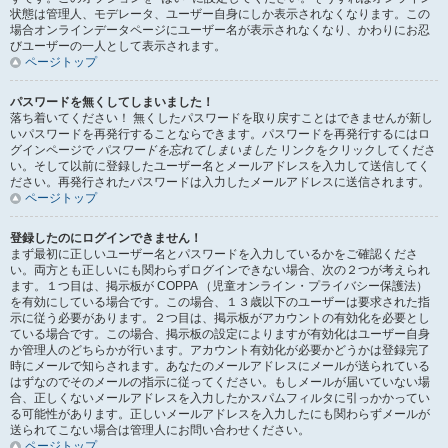
状態は管理人、モデレータ、ユーザー自身にしか表示されなくなります。この
場合オンラインデータページにユーザー名が表示されなくなり、かわりにお忍
びユーザーの一人として表示されます。
ページトップ
パスワードを無くしてしまいました！
落ち着いてください！ 無くしたパスワードを取り戻すことはできませんが新し
いパスワードを再発行することならできます。パスワードを再発行するにはロ
グインページで
パスワードを忘れてしまいました
リンクをクリックしてくださ
い。そして以前に登録したユーザー名とメールアドレスを入力して送信してく
ださい。再発行されたパスワードは入力したメールアドレスに送信されます。
ページトップ
登録したのにログインできません！
まず最初に正しいユーザー名とパスワードを入力しているかをご確認くださ
い。両方とも正しいにも関わらずログインできない場合、次の２つが考えられ
ます。１つ目は、掲示板が COPPA （児童オンライン・プライバシー保護法）
を有効にしている場合です。この場合、１３歳以下のユーザーは要求された指
示に従う必要があります。２つ目は、掲示板がアカウントの有効化を必要とし
ている場合です。この場合、掲示板の設定によりますが有効化はユーザー自身
か管理人のどちらかが行います。アカウント有効化が必要かどうかは登録完了
時にメールで知らされます。あなたのメールアドレスにメールが送られている
はずなのでそのメールの指示に従ってください。もしメールが届いていない場
合、正しくないメールアドレスを入力したかスパムフィルタに引っかかってい
る可能性があります。正しいメールアドレスを入力したにも関わらずメールが
送られてこない場合は管理人にお問い合わせください。
ページトップ