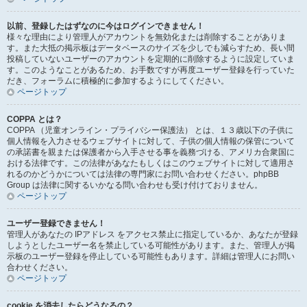
以前、登録したはずなのに今はログインできません！
様々な理由により管理人がアカウントを無効化または削除することがありま
す。また大抵の掲示板はデータベースのサイズを少しでも減らすため、長い間
投稿していないユーザーのアカウントを定期的に削除するように設定していま
す。このようなことがあるため、お手数ですが再度ユーザー登録を行っていた
だき、フォーラムに積極的に参加するようにしてください。
ページトップ
COPPA とは？
COPPA （児童オンライン・プライバシー保護法） とは、１３歳以下の子供に
個人情報を入力させるウェブサイトに対して、子供の個人情報の保管について
の承諾書を親または保護者から入手させる事を義務づける、アメリカ合衆国に
おける法律です。この法律があなたもしくはこのウェブサイトに対して適用さ
れるのかどうかについては法律の専門家にお問い合わせください。phpBB
Group は法律に関するいかなる問い合わせも受け付けておりません。
ページトップ
ユーザー登録できません！
管理人があなたの IPアドレス をアクセス禁止に指定しているか、あなたが登録
しようとしたユーザー名を禁止している可能性があります。また、管理人が掲
示板のユーザー登録を停止している可能性もあります。詳細は管理人にお問い
合わせください。
ページトップ
cookie を消去したらどうなるの？