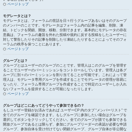
ページトップ
モデレータとは？
モデレータとは、フォーラムの世話を日々行うグループあるいはそのグループ
のメンバーのことです。モデレータはフォーラム内の記事を編集、削除、凍
結、トピックを閉鎖、開放、移動、分割できます。基本的にモデレータの存在
意義は、フォーラムの趣旨を外れた投稿や規約に反する投稿をしたユーザーに
対して警告したりその記事を削除したり凍結したりすることによってそのフォ
ーラムの秩序を保つことにあります。
ページトップ
グループとは？
グループとはユーザーのグループのことです。管理人はこのグループを管理す
ることでユーザーのパーミッションをコントロールしています。管理人は各グ
ループに別々のパーミッションを割り当てることが可能です。これによって管
理人は、モデレータ専用グループを作成することでモデレータの管理が容易に
なったり、フォーラム専用グループを作成することで特定のユーザーしか入れ
ないフォーラムを提供することが可能になったりします。
ページトップ
グループはどこにあってどうやって参加できるの？
もしユーザー登録がお済みであれば ユーザーCP 内のタブ “メンバーリスト” で
全てのグループを確認できます。もしグループに参加したい場合はグループを
選択してボタンをクリックしてください。全てのグループが誰でも参加できる
開放グループであるとは限らず、参加にグループリーダーの承認が必要な申請
グループ、参加自体を受け付けてない閉鎖グループ、グループ自体が非公開な