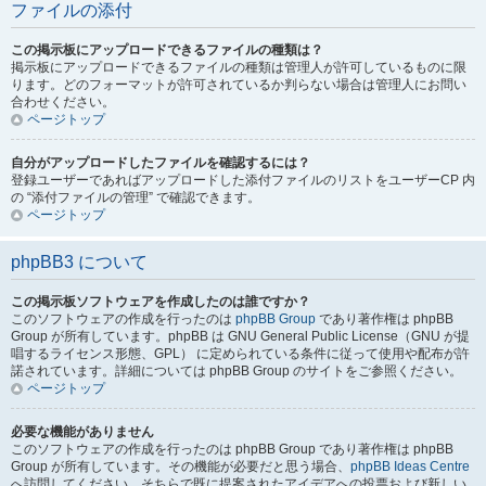
ファイルの添付
この掲示板にアップロードできるファイルの種類は？
掲示板にアップロードできるファイルの種類は管理人が許可しているものに限
ります。どのフォーマットが許可されているか判らない場合は管理人にお問い
合わせください。
ページトップ
自分がアップロードしたファイルを確認するには？
登録ユーザーであればアップロードした添付ファイルのリストをユーザーCP 内
の “添付ファイルの管理” で確認できます。
ページトップ
phpBB3 について
この掲示板ソフトウェアを作成したのは誰ですか？
このソフトウェアの作成を行ったのは
phpBB Group
であり著作権は phpBB
Group が所有しています。phpBB は GNU General Public License（GNU が提
唱するライセンス形態、GPL） に定められている条件に従って使用や配布が許
諾されています。詳細については phpBB Group のサイトをご参照ください。
ページトップ
必要な機能がありません
このソフトウェアの作成を行ったのは phpBB Group であり著作権は phpBB
Group が所有しています。その機能が必要だと思う場合、
phpBB Ideas Centre
へ訪問してください。そちらで既に提案されたアイデアへの投票および新しい