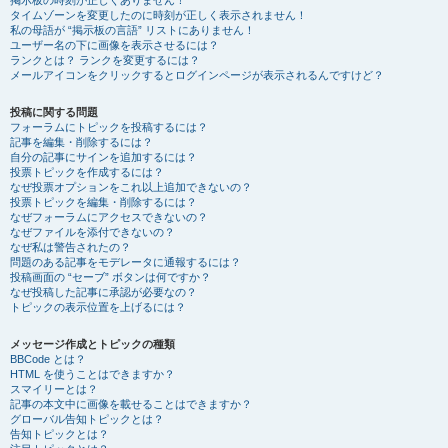
掲示板の時刻が正しくありません！
タイムゾーンを変更したのに時刻が正しく表示されません！
私の母語が “掲示板の言語” リストにありません！
ユーザー名の下に画像を表示させるには？
ランクとは？ ランクを変更するには？
メールアイコンをクリックするとログインページが表示されるんですけど？
投稿に関する問題
フォーラムにトピックを投稿するには？
記事を編集・削除するには？
自分の記事にサインを追加するには？
投票トピックを作成するには？
なぜ投票オプションをこれ以上追加できないの？
投票トピックを編集・削除するには？
なぜフォーラムにアクセスできないの？
なぜファイルを添付できないの？
なぜ私は警告されたの？
問題のある記事をモデレータに通報するには？
投稿画面の “セーブ” ボタンは何ですか？
なぜ投稿した記事に承認が必要なの？
トピックの表示位置を上げるには？
メッセージ作成とトピックの種類
BBCode とは？
HTML を使うことはできますか？
スマイリーとは？
記事の本文中に画像を載せることはできますか？
グローバル告知トピックとは？
告知トピックとは？