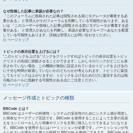
なぜ投稿した記事に承認が必要なの？
「このフォーラムに投稿された記事は閲覧される前にモデレータが審査する必
要がある」 と管理人がそのフォーラムを判断している可能性があります。ある
いは 「このユーザーが投稿した記事は閲覧される前にモデレータが審査する必
要がある」 と管理人があなたを判断し、承認が必要なグループへあなたを配置
している可能性もあります。詳細は管理人にお問い合わせください。
ページトップ
トピックの表示位置を上げるには？
“このトピックを上げる” リンクをクリックすればトピックの表示位置をトピッ
クリストの先頭に移動させることができます。しかしそのリンクがどこにも表
示されていない場合、この機能が無効に設定されているかトピックを上げるの
に十分な時間が経過していないかのどちらかが考えられます。トピックに返信
してもトピックは上がりますが、トピックを上げるためだけに返信するのは掲
示板のルールに抵触する可能性がある点にご注意ください。
ページトップ
メッセージ作成とトピックの種類
BBCode とは？
BBCode はユーザーの利便性・システムの安全性のためにシステム側が用意し
た簡単なマークアップ言語です。BBCode を使用することによって文章の見栄
えをコントロールしたり画像やリンクを文章に挿入したりできるようになりま
す。BBCode を使用するにはパーミッションが必要です。パーミッションが与
えられている場合でも個々の投稿で BBCode を無効にできます。BBCode それ