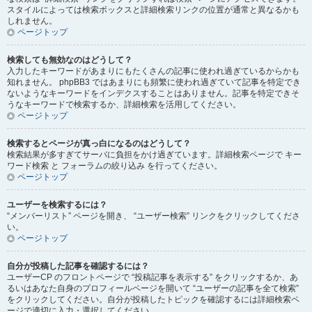
スタイルによっては検索ボックスと詳細検索リンクの位置が通常と異なるかも
しれません。
ページトップ
検索しても無効なのはどうして？
入力したキーワードがあまりにもたくさんの記事に使われ過ぎているからかも
知れません。 phpBB3 ではあまりにも頻繁に使われ過ぎていて記事を特定でき
ないようなキーワードをインデクスすることはありません。記事を特定できそ
うなキーワードで検索するか、詳細検索を活用してください。
ページトップ
検索するとページが真っ白になるのはどうして？
検索結果が多すぎてサーバに負担をかけ過ぎています。詳細検索ページで キー
ワード検索 と フォーラムの絞り込み を行ってください。
ページトップ
ユーザーを検索するには？
“メンバーリスト” ページを開き、 “ユーザー検索” リンクをクリックしてくださ
い。
ページトップ
自分が投稿した記事を確認するには？
ユーザーCP のフロントページで “投稿記事を表示する” をクリックするか、あ
るいはあなた自身のプロフィールページを開いて “ユーザーの記事を全て検索”
をクリックしてください。自分が投稿したトピックを確認するには詳細検索ペ
ージで適切に入力・選択してください。