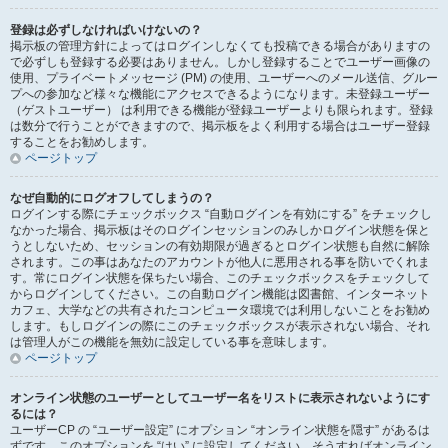
登録は必ずしなければいけないの？
掲示板の管理方針によってはログインしなくても投稿できる場合がありますの
で必ずしも登録する必要はありません。しかし登録することでユーザー画像の
使用、プライベートメッセージ (PM) の使用、ユーザーへのメール送信、グルー
プへの参加など様々な機能にアクセスできるようになります。未登録ユーザー
（ゲストユーザー） は利用できる機能が登録ユーザーよりも限られます。登録
は数分で行うことができますので、掲示板をよく利用する場合はユーザー登録
することをお勧めします。
ページトップ
なぜ自動的にログオフしてしまうの？
ログインする際にチェックボックス “自動ログインを有効にする” をチェックし
なかった場合、掲示板はそのログインセッションのみしかログイン状態を保と
うとしないため、セッションの有効期限が過ぎるとログイン状態も自然に解除
されます。この事はあなたのアカウントが他人に悪用される事を防いでくれま
す。常にログイン状態を保ちたい場合、このチェックボックスをチェックして
からログインしてください。この自動ログイン機能は図書館、インターネット
カフェ、大学などの共有されたコンピュータ環境では利用しないことをお勧め
します。もしログインの際にこのチェックボックスが表示されない場合、それ
は管理人がこの機能を無効に設定している事を意味します。
ページトップ
オンライン状態のユーザーとしてユーザー名をリストに表示されないようにす
るには？
ユーザーCP の “ユーザー設定” にオプション “オンライン状態を隠す” があるは
ずです。このオプションを “はい” に設定してください。そうすればオンライン