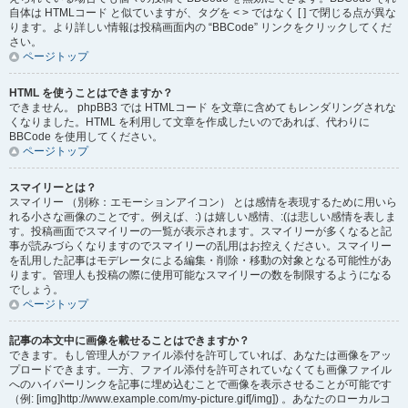
自体は HTMLコード と似ていますが、タグを < > ではなく [ ] で閉じる点が異な
ります。より詳しい情報は投稿画面内の “BBCode” リンクをクリックしてくだ
さい。
ページトップ
HTML を使うことはできますか？
できません。 phpBB3 では HTMLコード を文章に含めてもレンダリングされな
くなりました。HTML を利用して文章を作成したいのであれば、代わりに
BBCode を使用してください。
ページトップ
スマイリーとは？
スマイリー （別称：エモーションアイコン） とは感情を表現するために用いら
れる小さな画像のことです。例えば、:) は嬉しい感情、:(は悲しい感情を表しま
す。投稿画面でスマイリーの一覧が表示されます。スマイリーが多くなると記
事が読みづらくなりますのでスマイリーの乱用はお控えください。スマイリー
を乱用した記事はモデレータによる編集・削除・移動の対象となる可能性があ
ります。管理人も投稿の際に使用可能なスマイリーの数を制限するようになる
でしょう。
ページトップ
記事の本文中に画像を載せることはできますか？
できます。もし管理人がファイル添付を許可していれば、あなたは画像をアッ
プロードできます。一方、ファイル添付を許可されていなくても画像ファイル
へのハイパーリンクを記事に埋め込むことで画像を表示させることが可能です
（例: [img]http://www.example.com/my-picture.gif[/img]) 。あなたのローカルコ