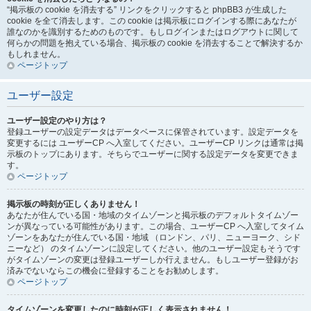
“掲示板の cookie を消去する” リンクをクリックすると phpBB3 が生成した
cookie を全て消去します。この cookie は掲示板にログインする際にあなたが
誰なのかを識別するためのものです。もしログインまたはログアウトに関して
何らかの問題を抱えている場合、掲示板の cookie を消去することで解決するか
もしれません。
ページトップ
ユーザー設定
ユーザー設定のやり方は？
登録ユーザーの設定データはデータベースに保管されています。設定データを
変更するには ユーザーCP へ入室してください。ユーザーCP リンクは通常は掲
示板のトップにあります。そちらでユーザーに関する設定データを変更できま
す。
ページトップ
掲示板の時刻が正しくありません！
あなたが住んでいる国・地域のタイムゾーンと掲示板のデフォルトタイムゾー
ンが異なっている可能性があります。この場合、ユーザーCP へ入室してタイム
ゾーンをあなたが住んでいる国・地域 （ロンドン、パリ、ニューヨーク、シド
ニーなど） のタイムゾーンに設定してください。他のユーザー設定もそうです
がタイムゾーンの変更は登録ユーザーしか行えません。もしユーザー登録がお
済みでないならこの機会に登録することをお勧めします。
ページトップ
タイムゾーンを変更したのに時刻が正しく表示されません！