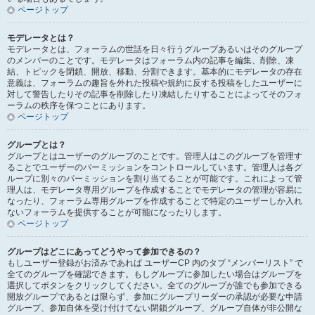
ページトップ
モデレータとは？
モデレータとは、フォーラムの世話を日々行うグループあるいはそのグループ
のメンバーのことです。モデレータはフォーラム内の記事を編集、削除、凍
結、トピックを閉鎖、開放、移動、分割できます。基本的にモデレータの存在
意義は、フォーラムの趣旨を外れた投稿や規約に反する投稿をしたユーザーに
対して警告したりその記事を削除したり凍結したりすることによってそのフォ
ーラムの秩序を保つことにあります。
ページトップ
グループとは？
グループとはユーザーのグループのことです。管理人はこのグループを管理す
ることでユーザーのパーミッションをコントロールしています。管理人は各グ
ループに別々のパーミッションを割り当てることが可能です。これによって管
理人は、モデレータ専用グループを作成することでモデレータの管理が容易に
なったり、フォーラム専用グループを作成することで特定のユーザーしか入れ
ないフォーラムを提供することが可能になったりします。
ページトップ
グループはどこにあってどうやって参加できるの？
もしユーザー登録がお済みであれば ユーザーCP 内のタブ “メンバーリスト” で
全てのグループを確認できます。もしグループに参加したい場合はグループを
選択してボタンをクリックしてください。全てのグループが誰でも参加できる
開放グループであるとは限らず、参加にグループリーダーの承認が必要な申請
グループ、参加自体を受け付けてない閉鎖グループ、グループ自体が非公開な