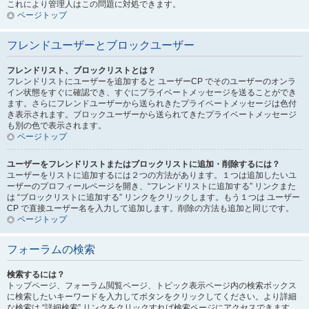
これにより管理人はこの問題に対処できます。
ページトップ
フレンドユーザーとブロックユーザー
フレンドリスト、ブロックリストとは？
フレンドリストにユーザーを追加すると ユーザーCP でそのユーザーのオンラ
イン状態をすぐに確認でき、すぐにプライベートメッセージを送ることができ
ます。さらにフレンドユーザーから送られきたプライベートメッセージは色付
き表示されます。ブロックユーザーから送られてきたプライベートメッセージ
も別の色で表示されます。
ページトップ
ユーザーをフレンドリストまたはブロックリストに追加・削除するには？
ユーザーをリストに追加するには２つの方法があります。１つは追加したいユ
ーザーのプロフィールページを開き、“フレンドリストに追加する” リンクまた
は “ブロックリストに追加する” リンクをクリックします。もう１つは ユーザー
CP で直接ユーザー名を入力して追加します。削除の方法も追加と同じです。
ページトップ
フォーラムの検索
検索するには？
トップページ、フォーラム閲覧ページ、トピック表示ページ内の検索ボックス
に検索したいキーワードを入力してボタンをクリックしてください。より詳細
な検索は “詳細検索” リンクをクリックすれば検索ページにアクセスできます。