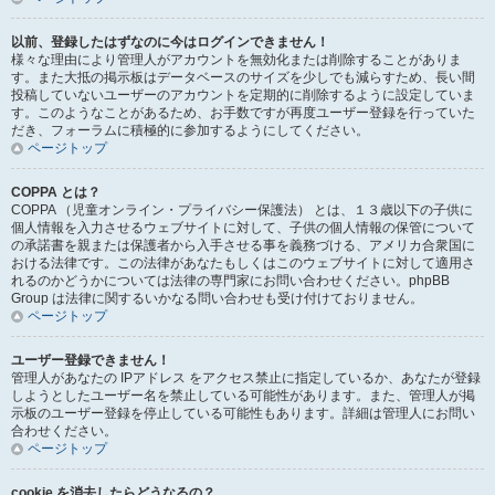
以前、登録したはずなのに今はログインできません！
様々な理由により管理人がアカウントを無効化または削除することがありま
す。また大抵の掲示板はデータベースのサイズを少しでも減らすため、長い間
投稿していないユーザーのアカウントを定期的に削除するように設定していま
す。このようなことがあるため、お手数ですが再度ユーザー登録を行っていた
だき、フォーラムに積極的に参加するようにしてください。
ページトップ
COPPA とは？
COPPA （児童オンライン・プライバシー保護法） とは、１３歳以下の子供に
個人情報を入力させるウェブサイトに対して、子供の個人情報の保管について
の承諾書を親または保護者から入手させる事を義務づける、アメリカ合衆国に
おける法律です。この法律があなたもしくはこのウェブサイトに対して適用さ
れるのかどうかについては法律の専門家にお問い合わせください。phpBB
Group は法律に関するいかなる問い合わせも受け付けておりません。
ページトップ
ユーザー登録できません！
管理人があなたの IPアドレス をアクセス禁止に指定しているか、あなたが登録
しようとしたユーザー名を禁止している可能性があります。また、管理人が掲
示板のユーザー登録を停止している可能性もあります。詳細は管理人にお問い
合わせください。
ページトップ
cookie を消去したらどうなるの？