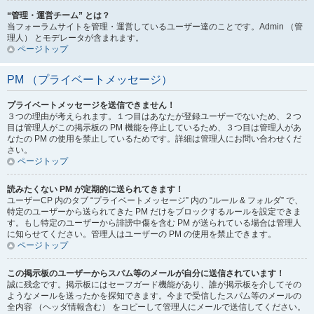
“管理・運営チーム” とは？
当フォーラムサイトを管理・運営しているユーザー達のことです。Admin （管
理人） とモデレータが含まれます。
ページトップ
PM （プライベートメッセージ）
プライベートメッセージを送信できません！
３つの理由が考えられます。１つ目はあなたが登録ユーザーでないため、２つ
目は管理人がこの掲示板の PM 機能を停止しているため、３つ目は管理人があ
なたの PM の使用を禁止しているためです。詳細は管理人にお問い合わせくだ
さい。
ページトップ
読みたくない PM が定期的に送られてきます！
ユーザーCP 内のタブ “プライベートメッセージ” 内の “ルール & フォルダ” で、
特定のユーザーから送られてきた PM だけをブロックするルールを設定できま
す。もし特定のユーザーから誹謗中傷を含む PM が送られている場合は管理人
に知らせてください。管理人はユーザーの PM の使用を禁止できます。
ページトップ
この掲示板のユーザーからスパム等のメールが自分に送信されています！
誠に残念です。掲示板にはセーフガード機能があり、誰が掲示板を介してその
ようなメールを送ったかを探知できます。今まで受信したスパム等のメールの
全内容 （ヘッダ情報含む） をコピーして管理人にメールで送信してください。