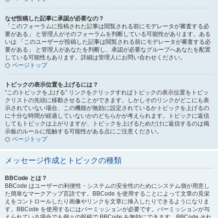
なぜ投稿した記事に承認が必要なの？
「このフォーラムに投稿された記事は閲覧される前にモデレータが審査する必
要がある」 と管理人がそのフォーラムを判断している可能性があります。ある
いは 「このユーザーが投稿した記事は閲覧される前にモデレータが審査する必
要がある」 と管理人があなたを判断し、承認が必要なグループへあなたを配置
している可能性もあります。詳細は管理人にお問い合わせください。
ページトップ
トピックの表示位置を上げるには？
“このトピックを上げる” リンクをクリックすればトピックの表示位置をトピッ
クリストの先頭に移動させることができます。しかしそのリンクがどこにも表
示されていない場合、この機能が無効に設定されているかトピックを上げるの
に十分な時間が経過していないかのどちらかが考えられます。トピックに返信
してもトピックは上がりますが、トピックを上げるためだけに返信するのは掲
示板のルールに抵触する可能性がある点にご注意ください。
ページトップ
メッセージ作成とトピックの種類
BBCode とは？
BBCode はユーザーの利便性・システムの安全性のためにシステム側が用意し
た簡単なマークアップ言語です。BBCode を使用することによって文章の見栄
えをコントロールしたり画像やリンクを文章に挿入したりできるようになりま
す。BBCode を使用するにはパーミッションが必要です。パーミッションが与
えられている場合でも個々の投稿で BBCode を無効にできます。BBCode それ