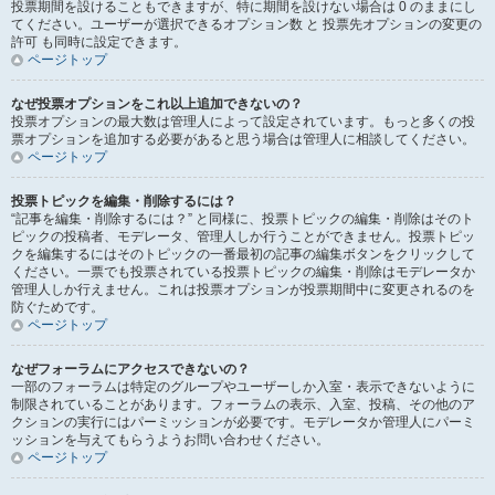
投票期間を設けることもできますが、特に期間を設けない場合は 0 のままにし
てください。ユーザーが選択できるオプション数 と 投票先オプションの変更の
許可 も同時に設定できます。
ページトップ
なぜ投票オプションをこれ以上追加できないの？
投票オプションの最大数は管理人によって設定されています。もっと多くの投
票オプションを追加する必要があると思う場合は管理人に相談してください。
ページトップ
投票トピックを編集・削除するには？
“記事を編集・削除するには？” と同様に、投票トピックの編集・削除はそのト
ピックの投稿者、モデレータ、管理人しか行うことができません。投票トピッ
クを編集するにはそのトピックの一番最初の記事の編集ボタンをクリックして
ください。一票でも投票されている投票トピックの編集・削除はモデレータか
管理人しか行えません。これは投票オプションが投票期間中に変更されるのを
防ぐためです。
ページトップ
なぜフォーラムにアクセスできないの？
一部のフォーラムは特定のグループやユーザーしか入室・表示できないように
制限されていることがあります。フォーラムの表示、入室、投稿、その他のア
クションの実行にはパーミッションが必要です。モデレータか管理人にパーミ
ッションを与えてもらうようお問い合わせください。
ページトップ