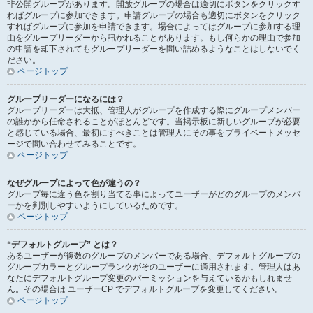
非公開グループがあります。開放グループの場合は適切にボタンをクリックす
ればグループに参加できます。申請グループの場合も適切にボタンをクリック
すればグループに参加を申請できます。場合によってはグループに参加する理
由をグループリーダーから訊かれることがあります。もし何らかの理由で参加
の申請を却下されてもグループリーダーを問い詰めるようなことはしないでく
ださい。
ページトップ
グループリーダーになるには？
グループリーダーは大抵、管理人がグループを作成する際にグループメンバー
の誰かから任命されることがほとんどです。当掲示板に新しいグループが必要
と感じている場合、最初にすべきことは管理人にその事をプライベートメッセ
ージで問い合わせてみることです。
ページトップ
なぜグループによって色が違うの？
グループ毎に違う色を割り当てる事によってユーザーがどのグループのメンバ
ーかを判別しやすいようにしているためです。
ページトップ
“デフォルトグループ” とは？
あるユーザーが複数のグループのメンバーである場合、デフォルトグループの
グループカラーとグループランクがそのユーザーに適用されます。管理人はあ
なたにデフォルトグループ変更のパーミッションを与えているかもしれませ
ん。その場合は ユーザーCP でデフォルトグループを変更してください。
ページトップ