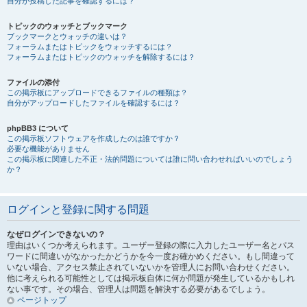
自分が投稿した記事を確認するには？
トピックのウォッチとブックマーク
ブックマークとウォッチの違いは？
フォーラムまたはトピックをウォッチするには？
フォーラムまたはトピックのウォッチを解除するには？
ファイルの添付
この掲示板にアップロードできるファイルの種類は？
自分がアップロードしたファイルを確認するには？
phpBB3 について
この掲示板ソフトウェアを作成したのは誰ですか？
必要な機能がありません
この掲示板に関連した不正・法的問題については誰に問い合わせればいいのでしょう
か？
ログインと登録に関する問題
なぜログインできないの？
理由はいくつか考えられます。ユーザー登録の際に入力したユーザー名とパス
ワードに間違いがなかったかどうかを今一度お確かめください。もし間違って
いない場合、アクセス禁止されていないかを管理人にお問い合わせください。
他に考えられる可能性としては掲示板自体に何か問題が発生しているかもしれ
ない事です。その場合、管理人は問題を解決する必要があるでしょう。
ページトップ