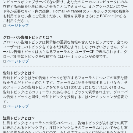
ンピュータがウェブサーバでない限り、あなたのローカルコンピュータにのみ
存在する画像を記事に表示させることはできません。またアクセスにパスワー
ド等が必要なサイト内の画像、Hotmail や Yahoo! のメールボックス内の画像等
も利用できない点にご注意ください。画像を表示させるには BBCode [img] を
ご利用ください。
ページトップ
グローバル告知トピックとは？
グローバル告知トピックは掲示板の重要な情報を含んだトピックです。全ての
ユーザーはこのトピックをできるだけ読むようにしなければいけません。グロ
ーバル告知トピックはあらゆるフォーラムと ユーザーCP で表示されます。グ
ローバル告知トピックを投稿するにはパーミッションが必要です。
ページトップ
告知トピックとは？
告知トピックとはその告知トピックが存在するフォーラムについての重要な情
報を含んだトピックのことです。フォーラムに記事を投稿するつもりなら、そ
のフォーラムの告知トピックをできるだけ読むようにしなければいけません。
告知トピックはそのフォーラムのあらゆるトピックで表示されます。グローバ
ル告知トピックと同様、告知トピックを投稿するにはパーミッションが必要で
す。
ページトップ
注目トピックとは？
注目トピックはフォーラムの最初のページに、告知トピックがあればその真下
に表示されるトピックです。注目トピックはそのフォーラムにおいてかなり重
要な位置を占めるトピックなので、もしそのフォーラムに関心があるなら読ん