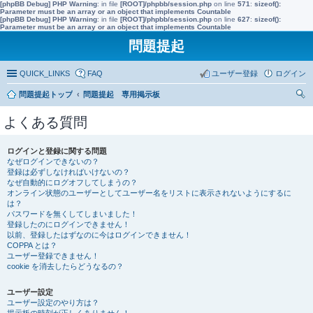
[phpBB Debug] PHP Warning
: in file
[ROOT]/phpbb/session.php
on line
571
:
sizeof():
Parameter must be an array or an object that implements Countable
[phpBB Debug] PHP Warning
: in file
[ROOT]/phpbb/session.php
on line
627
:
sizeof():
Parameter must be an array or an object that implements Countable
問題提起
QUICK_LINKS
FAQ
ユーザー登録
ログイン
問題提起トップ
問題提起 専用掲示板
索
よくある質問
ログインと登録に関する問題
なぜログインできないの？
登録は必ずしなければいけないの？
なぜ自動的にログオフしてしまうの？
オンライン状態のユーザーとしてユーザー名をリストに表示されないようにするに
は？
パスワードを無くしてしまいました！
登録したのにログインできません！
以前、登録したはずなのに今はログインできません！
COPPA とは？
ユーザー登録できません！
cookie を消去したらどうなるの？
ユーザー設定
ユーザー設定のやり方は？