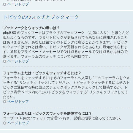
ページトップ
トピックのウォッチとブックマーク
ブックマークとウォッチの違いは？
phpBB3 のブックマークはブラウザのブックマーク （お気に入り） とほとんど
似たようなものです。つまりトピックが更新されてもあなたに通知されること
はありませんが、あなたは後でそのトピックに戻ることができます。トピック
のウォッチはそれとは違い、トピックが更新されるとあなたに通知が送られま
す。通知をプライベートメッセージで受け取るかメールで受け取るかは好みで
選べます。フォーラムのウォッチについても同様です。
ページトップ
フォーラムまたはトピックをウォッチするには？
フォーラムをウォッチするにはそのフォーラムへ入室し “このフォーラムをウォ
ッチする” リンクをクリックしてください。トピックをウォッチするにはそのト
ピックに返信する時に該当のチェックボックスをチェックして投稿するか、ト
ピック表示ページ内の “このトピックをウォッチする” リンクをクリックしてく
ださい。
ページトップ
フォーラムまたはトピックのウォッチを解除するには？
ユーザーCP 内の “ウォッチの管理” へ行き、説明と指示に従ってください。
ページトップ