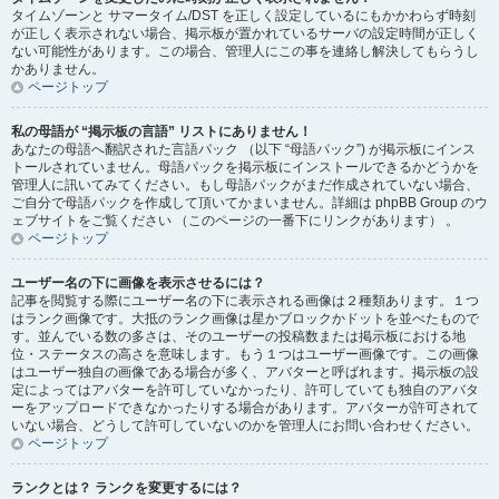
タイムゾーンと サマータイム/DST を正しく設定しているにもかかわらず時刻
が正しく表示されない場合、掲示板が置かれているサーバの設定時間が正しく
ない可能性があります。この場合、管理人にこの事を連絡し解決してもらうし
かありません。
ページトップ
私の母語が “掲示板の言語” リストにありません！
あなたの母語へ翻訳された言語パック （以下 “母語パック”) が掲示板にインス
トールされていません。母語パックを掲示板にインストールできるかどうかを
管理人に訊いてみてください。もし母語パックがまだ作成されていない場合、
ご自分で母語パックを作成して頂いてかまいません。詳細は phpBB Group のウ
ェブサイトをご覧ください （このページの一番下にリンクがあります） 。
ページトップ
ユーザー名の下に画像を表示させるには？
記事を閲覧する際にユーザー名の下に表示される画像は２種類あります。１つ
はランク画像です。大抵のランク画像は星かブロックかドットを並べたもので
す。並んでいる数の多さは、そのユーザーの投稿数または掲示板における地
位・ステータスの高さを意味します。もう１つはユーザー画像です。この画像
はユーザー独自の画像である場合が多く、アバターと呼ばれます。掲示板の設
定によってはアバターを許可していなかったり、許可していても独自のアバタ
ーをアップロードできなかったりする場合があります。アバターが許可されて
いない場合、どうして許可していないのかを管理人にお問い合わせください。
ページトップ
ランクとは？ ランクを変更するには？