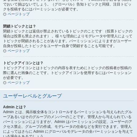
でおいて損はないでしょう。（グローバル）告知トピックと同様、注目トピッ
クを投稿するにはパーミッションが必要です。
ページトップ
閉鎖トピックとは？
閉鎖トピックとは返信が禁止されているトピックのことです （投票トピックの
場合は投票も禁止されます） 。様々な理由によりモデレータや管理人によって
トピックが閉鎖されることがあります。パーミッションによりますがユーザー
自身が投稿したトピックをユーザー自身で閉鎖することも可能です。
ページトップ
トピックアイコンとは？
トピックアイコンとはトピックの内容を表すためにトピックの投稿者が投稿の
際に選んだ画像のことです。トピックアイコンを使用するにはパーミッション
が必要です。
ページトップ
ユーザーレベルとグループ
Admin とは？
Admin とは、掲示板全体をコントロールするパーミッションを与えられたグル
ープあるいはそのグループのメンバーのことです。管理人から与えられている
パーミッションによりますが、Admin はパーミッションの設定、ユーザーのア
クセス禁止、グループの作成、モデレータの任命などを実行できます。管理人
によってはさらに Admin にグローバルモデレータの全パーミッションを与えて
いる場合もあるでしょう。