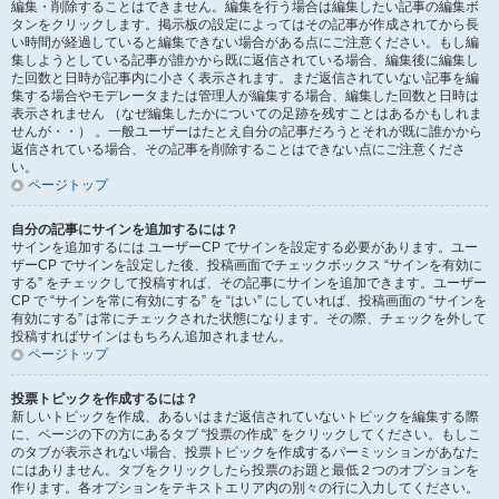
編集・削除することはできません。編集を行う場合は編集したい記事の編集ボ
タンをクリックします。掲示板の設定によってはその記事が作成されてから長
い時間が経過していると編集できない場合がある点にご注意ください。もし編
集しようとしている記事が誰かから既に返信されている場合、編集後に編集し
た回数と日時が記事内に小さく表示されます。まだ返信されていない記事を編
集する場合やモデレータまたは管理人が編集する場合、編集した回数と日時は
表示されません （なぜ編集したかについての足跡を残すことはあるかもしれま
せんが・・） 。一般ユーザーはたとえ自分の記事だろうとそれが既に誰かから
返信されている場合、その記事を削除することはできない点にご注意くださ
い。
ページトップ
自分の記事にサインを追加するには？
サインを追加するには ユーザーCP でサインを設定する必要があります。ユー
ザーCP でサインを設定した後、投稿画面でチェックボックス “サインを有効に
する” をチェックして投稿すれば、その記事にサインを追加できます。ユーザー
CP で “サインを常に有効にする” を “はい” にしていれば、投稿画面の “サインを
有効にする” は常にチェックされた状態になります。その際、チェックを外して
投稿すればサインはもちろん追加されません。
ページトップ
投票トピックを作成するには？
新しいトピックを作成、あるいはまだ返信されていないトピックを編集する際
に、ページの下の方にあるタブ “投票の作成” をクリックしてください。もしこ
のタブが表示されない場合、投票トピックを作成するパーミッションがあなた
にはありません。タブをクリックしたら投票のお題と最低２つのオプションを
作ります。各オプションをテキストエリア内の別々の行に入力してください。