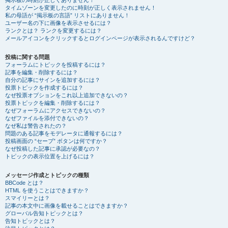
掲示板の時刻が正しくありません！
タイムゾーンを変更したのに時刻が正しく表示されません！
私の母語が “掲示板の言語” リストにありません！
ユーザー名の下に画像を表示させるには？
ランクとは？ ランクを変更するには？
メールアイコンをクリックするとログインページが表示されるんですけど？
投稿に関する問題
フォーラムにトピックを投稿するには？
記事を編集・削除するには？
自分の記事にサインを追加するには？
投票トピックを作成するには？
なぜ投票オプションをこれ以上追加できないの？
投票トピックを編集・削除するには？
なぜフォーラムにアクセスできないの？
なぜファイルを添付できないの？
なぜ私は警告されたの？
問題のある記事をモデレータに通報するには？
投稿画面の “セーブ” ボタンは何ですか？
なぜ投稿した記事に承認が必要なの？
トピックの表示位置を上げるには？
メッセージ作成とトピックの種類
BBCode とは？
HTML を使うことはできますか？
スマイリーとは？
記事の本文中に画像を載せることはできますか？
グローバル告知トピックとは？
告知トピックとは？