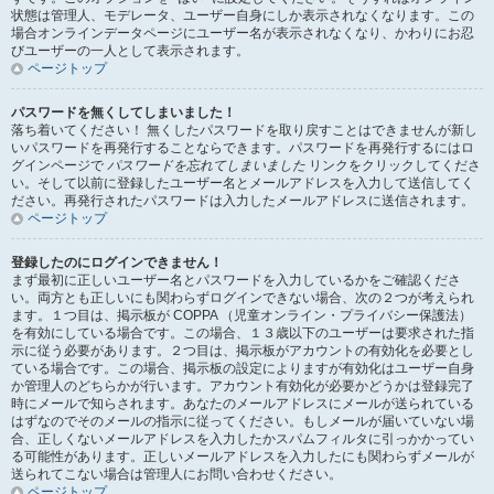
状態は管理人、モデレータ、ユーザー自身にしか表示されなくなります。この
場合オンラインデータページにユーザー名が表示されなくなり、かわりにお忍
びユーザーの一人として表示されます。
ページトップ
パスワードを無くしてしまいました！
落ち着いてください！ 無くしたパスワードを取り戻すことはできませんが新し
いパスワードを再発行することならできます。パスワードを再発行するにはロ
グインページで
パスワードを忘れてしまいました
リンクをクリックしてくださ
い。そして以前に登録したユーザー名とメールアドレスを入力して送信してく
ださい。再発行されたパスワードは入力したメールアドレスに送信されます。
ページトップ
登録したのにログインできません！
まず最初に正しいユーザー名とパスワードを入力しているかをご確認くださ
い。両方とも正しいにも関わらずログインできない場合、次の２つが考えられ
ます。１つ目は、掲示板が COPPA （児童オンライン・プライバシー保護法）
を有効にしている場合です。この場合、１３歳以下のユーザーは要求された指
示に従う必要があります。２つ目は、掲示板がアカウントの有効化を必要とし
ている場合です。この場合、掲示板の設定によりますが有効化はユーザー自身
か管理人のどちらかが行います。アカウント有効化が必要かどうかは登録完了
時にメールで知らされます。あなたのメールアドレスにメールが送られている
はずなのでそのメールの指示に従ってください。もしメールが届いていない場
合、正しくないメールアドレスを入力したかスパムフィルタに引っかかってい
る可能性があります。正しいメールアドレスを入力したにも関わらずメールが
送られてこない場合は管理人にお問い合わせください。
ページトップ