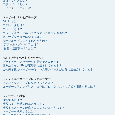
注目トピックとは？
閉鎖トピックとは？
トピックアイコンとは？
ユーザーレベルとグループ
Admin とは？
モデレータとは？
グループとは？
グループはどこにあってどうやって参加できるの？
グループリーダーになるには？
なぜグループによって色が違うの？
“デフォルトグループ” とは？
“管理・運営チーム” とは？
PM （プライベートメッセージ）
プライベートメッセージを送信できません！
読みたくない PM が定期的に送られてきます！
この掲示板のユーザーからスパム等のメールが自分に送信されています！
フレンドユーザーとブロックユーザー
フレンドリスト、ブロックリストとは？
ユーザーをフレンドリストまたはブロックリストに追加・削除するには？
フォーラムの検索
検索するには？
検索しても無効なのはどうして？
検索するとページが真っ白になるのはどうして？
ユーザーを検索するには？