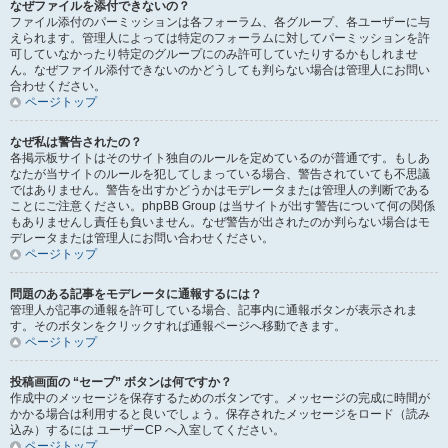
なぜファイルを添付できないの？
ファイル添付のパーミッションは各フォーラム、各グループ、各ユーザーに与
えられます。管理人によっては特定のフォーラムに対してパーミッションを許
可していなかったり特定のグループにのみ許可していたりするかもしれませ
ん。なぜファイル添付できないのかどうしても判らない場合は管理人にお問い
合わせください。
ページトップ
なぜ私は警告されたの？
各掲示板サイトはそのサイト独自のルールを定めているのが普通です。もしあ
なたが当サイトのルールを犯してしまっている場合、警告されていても不思議
ではありません。警告を出すかどうかはモデレータまたは管理人の判断である
ことにご注意ください。phpBB Group は当サイトが出す警告について何の関係
もありませんし責任も負いません。なぜ警告が出されたのか判らない場合はモ
デレータまたは管理人にお問い合わせください。
ページトップ
問題のある記事をモデレータに通報するには？
管理人が記事の通報を許可している場合、記事内に通報ボタンが表示されま
す。そのボタンをクリックすれば通報ページへ移動できます。
ページトップ
投稿画面の “セーブ” ボタンは何ですか？
作成中のメッセージを保存するためのボタンです。メッセージの完成に時間が
かかる場合は利用すると良いでしょう。保存されたメッセージをロード（読み
込み）するには ユーザーCP へ入室してください。
ページトップ