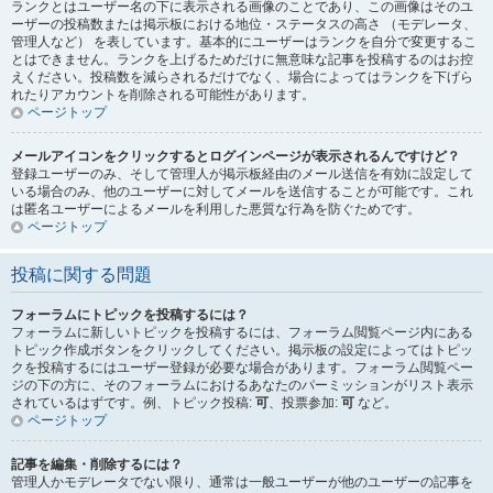
ランクとはユーザー名の下に表示される画像のことであり、この画像はそのユ
ーザーの投稿数または掲示板における地位・ステータスの高さ （モデレータ、
管理人など） を表しています。基本的にユーザーはランクを自分で変更するこ
とはできません。ランクを上げるためだけに無意味な記事を投稿するのはお控
えください。投稿数を減らされるだけでなく、場合によってはランクを下げら
れたりアカウントを削除される可能性があります。
ページトップ
メールアイコンをクリックするとログインページが表示されるんですけど？
登録ユーザーのみ、そして管理人が掲示板経由のメール送信を有効に設定して
いる場合のみ、他のユーザーに対してメールを送信することが可能です。これ
は匿名ユーザーによるメールを利用した悪質な行為を防ぐためです。
ページトップ
投稿に関する問題
フォーラムにトピックを投稿するには？
フォーラムに新しいトピックを投稿するには、フォーラム閲覧ページ内にある
トピック作成ボタンをクリックしてください。掲示板の設定によってはトピッ
クを投稿するにはユーザー登録が必要な場合があります。フォーラム閲覧ペー
ジの下の方に、そのフォーラムにおけるあなたのパーミッションがリスト表示
されているはずです。例、トピック投稿:
可
、投票参加:
可
など。
ページトップ
記事を編集・削除するには？
管理人かモデレータでない限り、通常は一般ユーザーが他のユーザーの記事を