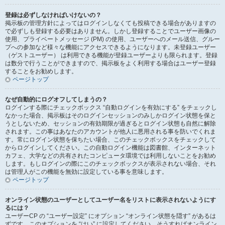
登録は必ずしなければいけないの？
掲示板の管理方針によってはログインしなくても投稿できる場合がありますの
で必ずしも登録する必要はありません。しかし登録することでユーザー画像の
使用、プライベートメッセージ (PM) の使用、ユーザーへのメール送信、グルー
プへの参加など様々な機能にアクセスできるようになります。未登録ユーザー
（ゲストユーザー） は利用できる機能が登録ユーザーよりも限られます。登録
は数分で行うことができますので、掲示板をよく利用する場合はユーザー登録
することをお勧めします。
ページトップ
なぜ自動的にログオフしてしまうの？
ログインする際にチェックボックス “自動ログインを有効にする” をチェックし
なかった場合、掲示板はそのログインセッションのみしかログイン状態を保と
うとしないため、セッションの有効期限が過ぎるとログイン状態も自然に解除
されます。この事はあなたのアカウントが他人に悪用される事を防いでくれま
す。常にログイン状態を保ちたい場合、このチェックボックスをチェックして
からログインしてください。この自動ログイン機能は図書館、インターネット
カフェ、大学などの共有されたコンピュータ環境では利用しないことをお勧め
します。もしログインの際にこのチェックボックスが表示されない場合、それ
は管理人がこの機能を無効に設定している事を意味します。
ページトップ
オンライン状態のユーザーとしてユーザー名をリストに表示されないようにす
るには？
ユーザーCP の “ユーザー設定” にオプション “オンライン状態を隠す” があるは
ずです。このオプションを “はい” に設定してください。そうすればオンライン