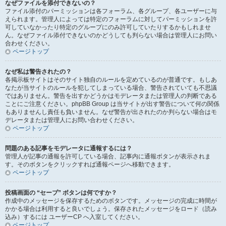
なぜファイルを添付できないの？
ファイル添付のパーミッションは各フォーラム、各グループ、各ユーザーに与
えられます。管理人によっては特定のフォーラムに対してパーミッションを許
可していなかったり特定のグループにのみ許可していたりするかもしれませ
ん。なぜファイル添付できないのかどうしても判らない場合は管理人にお問い
合わせください。
ページトップ
なぜ私は警告されたの？
各掲示板サイトはそのサイト独自のルールを定めているのが普通です。もしあ
なたが当サイトのルールを犯してしまっている場合、警告されていても不思議
ではありません。警告を出すかどうかはモデレータまたは管理人の判断である
ことにご注意ください。phpBB Group は当サイトが出す警告について何の関係
もありませんし責任も負いません。なぜ警告が出されたのか判らない場合はモ
デレータまたは管理人にお問い合わせください。
ページトップ
問題のある記事をモデレータに通報するには？
管理人が記事の通報を許可している場合、記事内に通報ボタンが表示されま
す。そのボタンをクリックすれば通報ページへ移動できます。
ページトップ
投稿画面の “セーブ” ボタンは何ですか？
作成中のメッセージを保存するためのボタンです。メッセージの完成に時間が
かかる場合は利用すると良いでしょう。保存されたメッセージをロード（読み
込み）するには ユーザーCP へ入室してください。
ページトップ