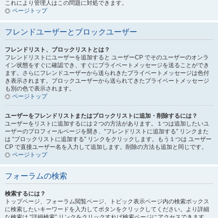
これにより管理人はこの問題に対処できます。
ページトップ
フレンドユーザーとブロックユーザー
フレンドリスト、ブロックリストとは？
フレンドリストにユーザーを追加すると ユーザーCP でそのユーザーのオンラ
イン状態をすぐに確認でき、すぐにプライベートメッセージを送ることができ
ます。さらにフレンドユーザーから送られきたプライベートメッセージは色付
き表示されます。ブロックユーザーから送られてきたプライベートメッセージ
も別の色で表示されます。
ページトップ
ユーザーをフレンドリストまたはブロックリストに追加・削除するには？
ユーザーをリストに追加するには２つの方法があります。１つは追加したいユ
ーザーのプロフィールページを開き、“フレンドリストに追加する” リンクまた
は “ブロックリストに追加する” リンクをクリックします。もう１つは ユーザー
CP で直接ユーザー名を入力して追加します。削除の方法も追加と同じです。
ページトップ
フォーラムの検索
検索するには？
トップページ、フォーラム閲覧ページ、トピック表示ページ内の検索ボックス
に検索したいキーワードを入力してボタンをクリックしてください。より詳細
な検索は “詳細検索” リンクをクリックすれば検索ページにアクセスできます。