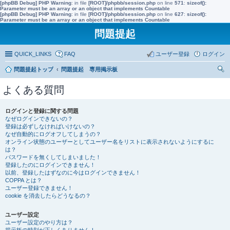
[phpBB Debug] PHP Warning
: in file
[ROOT]/phpbb/session.php
on line
571
:
sizeof():
Parameter must be an array or an object that implements Countable
[phpBB Debug] PHP Warning
: in file
[ROOT]/phpbb/session.php
on line
627
:
sizeof():
Parameter must be an array or an object that implements Countable
問題提起
QUICK_LINKS
FAQ
ユーザー登録
ログイン
問題提起トップ
問題提起 専用掲示板
索
よくある質問
ログインと登録に関する問題
なぜログインできないの？
登録は必ずしなければいけないの？
なぜ自動的にログオフしてしまうの？
オンライン状態のユーザーとしてユーザー名をリストに表示されないようにするに
は？
パスワードを無くしてしまいました！
登録したのにログインできません！
以前、登録したはずなのに今はログインできません！
COPPA とは？
ユーザー登録できません！
cookie を消去したらどうなるの？
ユーザー設定
ユーザー設定のやり方は？