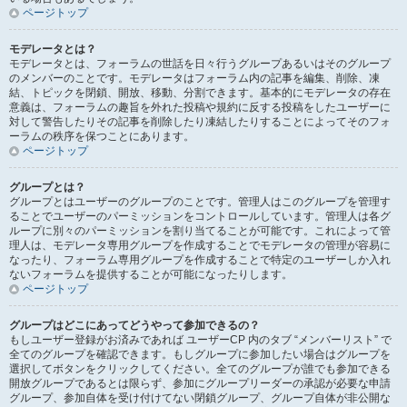
ページトップ
モデレータとは？
モデレータとは、フォーラムの世話を日々行うグループあるいはそのグループ
のメンバーのことです。モデレータはフォーラム内の記事を編集、削除、凍
結、トピックを閉鎖、開放、移動、分割できます。基本的にモデレータの存在
意義は、フォーラムの趣旨を外れた投稿や規約に反する投稿をしたユーザーに
対して警告したりその記事を削除したり凍結したりすることによってそのフォ
ーラムの秩序を保つことにあります。
ページトップ
グループとは？
グループとはユーザーのグループのことです。管理人はこのグループを管理す
ることでユーザーのパーミッションをコントロールしています。管理人は各グ
ループに別々のパーミッションを割り当てることが可能です。これによって管
理人は、モデレータ専用グループを作成することでモデレータの管理が容易に
なったり、フォーラム専用グループを作成することで特定のユーザーしか入れ
ないフォーラムを提供することが可能になったりします。
ページトップ
グループはどこにあってどうやって参加できるの？
もしユーザー登録がお済みであれば ユーザーCP 内のタブ “メンバーリスト” で
全てのグループを確認できます。もしグループに参加したい場合はグループを
選択してボタンをクリックしてください。全てのグループが誰でも参加できる
開放グループであるとは限らず、参加にグループリーダーの承認が必要な申請
グループ、参加自体を受け付けてない閉鎖グループ、グループ自体が非公開な