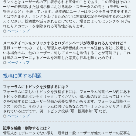
ランクとはユーザー名の下に表示される画像のことであり、この画像はそのユ
ーザーの投稿数または掲示板における地位・ステータスの高さ （モデレータ、
管理人など） を表しています。基本的にユーザーはランクを自分で変更するこ
とはできません。ランクを上げるためだけに無意味な記事を投稿するのはお控
えください。投稿数を減らされるだけでなく、場合によってはランクを下げら
れたりアカウントを削除される可能性があります。
ページトップ
メールアイコンをクリックするとログインページが表示されるんですけど？
登録ユーザーのみ、そして管理人が掲示板経由のメール送信を有効に設定して
いる場合のみ、他のユーザーに対してメールを送信することが可能です。これ
は匿名ユーザーによるメールを利用した悪質な行為を防ぐためです。
ページトップ
投稿に関する問題
フォーラムにトピックを投稿するには？
フォーラムに新しいトピックを投稿するには、フォーラム閲覧ページ内にある
トピック作成ボタンをクリックしてください。掲示板の設定によってはトピッ
クを投稿するにはユーザー登録が必要な場合があります。フォーラム閲覧ペー
ジの下の方に、そのフォーラムにおけるあなたのパーミッションがリスト表示
されているはずです。例、トピック投稿:
可
、投票参加:
可
など。
ページトップ
記事を編集・削除するには？
管理人かモデレータでない限り、通常は一般ユーザーが他のユーザーの記事を