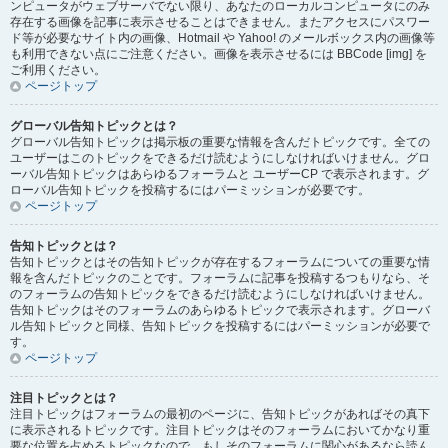
ンピュータがウェブサーバでない限り、あなたのローカルコンピュータにのみ
存在する画像を記事に表示させることはできません。またアクセスにパスワー
ド等が必要なサイト内の画像、Hotmail や Yahoo! のメールボックス内の画像等
も利用できない点にご注意ください。画像を表示させるには BBCode [img] を
ご利用ください。
ページトップ
グローバル告知トピックとは？
グローバル告知トピックは掲示板の重要な情報を含んだトピックです。全ての
ユーザーはこのトピックをできるだけ読むようにしなければいけません。グロ
ーバル告知トピックはあらゆるフォーラムと ユーザーCP で表示されます。グ
ローバル告知トピックを投稿するにはパーミッションが必要です。
ページトップ
告知トピックとは？
告知トピックとはその告知トピックが存在するフォーラムについての重要な情
報を含んだトピックのことです。フォーラムに記事を投稿するつもりなら、そ
のフォーラムの告知トピックをできるだけ読むようにしなければいけません。
告知トピックはそのフォーラムのあらゆるトピックで表示されます。グローバ
ル告知トピックと同様、告知トピックを投稿するにはパーミッションが必要で
す。
ページトップ
注目トピックとは？
注目トピックはフォーラムの最初のページに、告知トピックがあればその真下
に表示されるトピックです。注目トピックはそのフォーラムにおいてかなり重
要な位置を占めるトピックなので、もしそのフォーラムに関心があるなら読ん