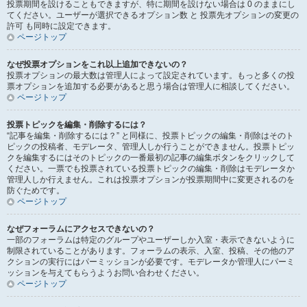
投票期間を設けることもできますが、特に期間を設けない場合は 0 のままにし
てください。ユーザーが選択できるオプション数 と 投票先オプションの変更の
許可 も同時に設定できます。
ページトップ
なぜ投票オプションをこれ以上追加できないの？
投票オプションの最大数は管理人によって設定されています。もっと多くの投
票オプションを追加する必要があると思う場合は管理人に相談してください。
ページトップ
投票トピックを編集・削除するには？
“記事を編集・削除するには？” と同様に、投票トピックの編集・削除はそのト
ピックの投稿者、モデレータ、管理人しか行うことができません。投票トピッ
クを編集するにはそのトピックの一番最初の記事の編集ボタンをクリックして
ください。一票でも投票されている投票トピックの編集・削除はモデレータか
管理人しか行えません。これは投票オプションが投票期間中に変更されるのを
防ぐためです。
ページトップ
なぜフォーラムにアクセスできないの？
一部のフォーラムは特定のグループやユーザーしか入室・表示できないように
制限されていることがあります。フォーラムの表示、入室、投稿、その他のア
クションの実行にはパーミッションが必要です。モデレータか管理人にパーミ
ッションを与えてもらうようお問い合わせください。
ページトップ