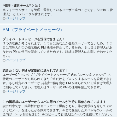
“管理・運営チーム” とは？
当フォーラムサイトを管理・運営しているユーザー達のことです。Admin （管
理人） とモデレータが含まれます。
ページトップ
PM （プライベートメッセージ）
プライベートメッセージを送信できません！
３つの理由が考えられます。１つ目はあなたが登録ユーザーでないため、２つ
目は管理人がこの掲示板の PM 機能を停止しているため、３つ目は管理人があ
なたの PM の使用を禁止しているためです。詳細は管理人にお問い合わせくだ
さい。
ページトップ
読みたくない PM が定期的に送られてきます！
ユーザーCP 内のタブ “プライベートメッセージ” 内の “ルール & フォルダ” で、
特定のユーザーから送られてきた PM だけをブロックするルールを設定できま
す。もし特定のユーザーから誹謗中傷を含む PM が送られている場合は管理人
に知らせてください。管理人はユーザーの PM の使用を禁止できます。
ページトップ
この掲示板のユーザーからスパム等のメールが自分に送信されています！
誠に残念です。掲示板にはセーフガード機能があり、誰が掲示板を介してその
ようなメールを送ったかを探知できます。今まで受信したスパム等のメールの
全内容 （ヘッダ情報含む） をコピーして管理人にメールで送信してください。