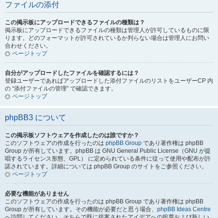
ファイルの添付
この掲示板にアップロードできるファイルの種類は？
掲示板にアップロードできるファイルの種類は管理人が許可しているものに限
ります。どのフォーマットが許可されているか判らない場合は管理人にお問い
合わせください。
ページトップ
自分がアップロードしたファイルを確認するには？
登録ユーザーであればアップロードした添付ファイルのリストをユーザーCP 内
の “添付ファイルの管理” で確認できます。
ページトップ
phpBB3 について
この掲示板ソフトウェアを作成したのは誰ですか？
このソフトウェアの作成を行ったのは
phpBB Group
であり著作権は phpBB
Group が所有しています。phpBB は GNU General Public License（GNU が提
唱するライセンス形態、GPL） に定められている条件に従って使用や配布が許
諾されています。詳細については phpBB Group のサイトをご参照ください。
ページトップ
必要な機能がありません
このソフトウェアの作成を行ったのは phpBB Group であり著作権は phpBB
Group が所有しています。その機能が必要だと思う場合、
phpBB Ideas Centre
へ訪問してください。そちらで既に提案されたアイデアへの投票および新しい