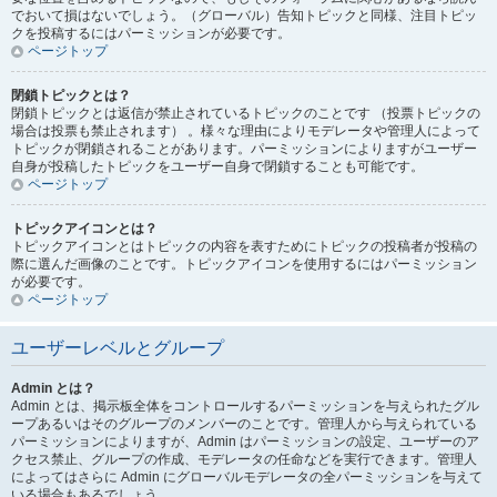
でおいて損はないでしょう。（グローバル）告知トピックと同様、注目トピッ
クを投稿するにはパーミッションが必要です。
ページトップ
閉鎖トピックとは？
閉鎖トピックとは返信が禁止されているトピックのことです （投票トピックの
場合は投票も禁止されます） 。様々な理由によりモデレータや管理人によって
トピックが閉鎖されることがあります。パーミッションによりますがユーザー
自身が投稿したトピックをユーザー自身で閉鎖することも可能です。
ページトップ
トピックアイコンとは？
トピックアイコンとはトピックの内容を表すためにトピックの投稿者が投稿の
際に選んだ画像のことです。トピックアイコンを使用するにはパーミッション
が必要です。
ページトップ
ユーザーレベルとグループ
Admin とは？
Admin とは、掲示板全体をコントロールするパーミッションを与えられたグル
ープあるいはそのグループのメンバーのことです。管理人から与えられている
パーミッションによりますが、Admin はパーミッションの設定、ユーザーのア
クセス禁止、グループの作成、モデレータの任命などを実行できます。管理人
によってはさらに Admin にグローバルモデレータの全パーミッションを与えて
いる場合もあるでしょう。