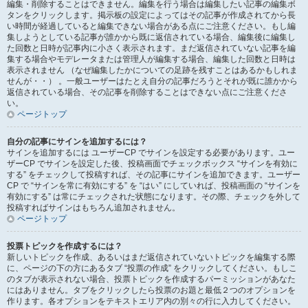
編集・削除することはできません。編集を行う場合は編集したい記事の編集ボ
タンをクリックします。掲示板の設定によってはその記事が作成されてから長
い時間が経過していると編集できない場合がある点にご注意ください。もし編
集しようとしている記事が誰かから既に返信されている場合、編集後に編集し
た回数と日時が記事内に小さく表示されます。まだ返信されていない記事を編
集する場合やモデレータまたは管理人が編集する場合、編集した回数と日時は
表示されません （なぜ編集したかについての足跡を残すことはあるかもしれま
せんが・・） 。一般ユーザーはたとえ自分の記事だろうとそれが既に誰かから
返信されている場合、その記事を削除することはできない点にご注意くださ
い。
ページトップ
自分の記事にサインを追加するには？
サインを追加するには ユーザーCP でサインを設定する必要があります。ユー
ザーCP でサインを設定した後、投稿画面でチェックボックス “サインを有効に
する” をチェックして投稿すれば、その記事にサインを追加できます。ユーザー
CP で “サインを常に有効にする” を “はい” にしていれば、投稿画面の “サインを
有効にする” は常にチェックされた状態になります。その際、チェックを外して
投稿すればサインはもちろん追加されません。
ページトップ
投票トピックを作成するには？
新しいトピックを作成、あるいはまだ返信されていないトピックを編集する際
に、ページの下の方にあるタブ “投票の作成” をクリックしてください。もしこ
のタブが表示されない場合、投票トピックを作成するパーミッションがあなた
にはありません。タブをクリックしたら投票のお題と最低２つのオプションを
作ります。各オプションをテキストエリア内の別々の行に入力してください。