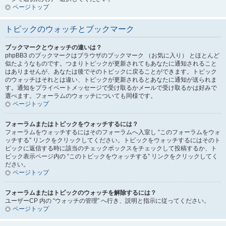
ページトップ
トピックのウォッチとブックマーク
ブックマークとウォッチの違いは？
phpBB3 のブックマークはブラウザのブックマーク （お気に入り） とほとんど
似たようなものです。つまりトピックが更新されてもあなたに通知されること
はありませんが、あなたは後でそのトピックに戻ることができます。トピック
のウォッチはそれとは違い、トピックが更新されるとあなたに通知が送られま
す。通知をプライベートメッセージで受け取るかメールで受け取るかは好みで
選べます。フォーラムのウォッチについても同様です。
ページトップ
フォーラムまたはトピックをウォッチするには？
フォーラムをウォッチするにはそのフォーラムへ入室し “このフォーラムをウォ
ッチする” リンクをクリックしてください。トピックをウォッチするにはそのト
ピックに返信する時に該当のチェックボックスをチェックして投稿するか、ト
ピック表示ページ内の “このトピックをウォッチする” リンクをクリックしてく
ださい。
ページトップ
フォーラムまたはトピックのウォッチを解除するには？
ユーザーCP 内の “ウォッチの管理” へ行き、説明と指示に従ってください。
ページトップ