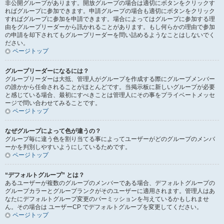
非公開グループがあります。開放グループの場合は適切にボタンをクリックす
ればグループに参加できます。申請グループの場合も適切にボタンをクリック
すればグループに参加を申請できます。場合によってはグループに参加する理
由をグループリーダーから訊かれることがあります。もし何らかの理由で参加
の申請を却下されてもグループリーダーを問い詰めるようなことはしないでく
ださい。
ページトップ
グループリーダーになるには？
グループリーダーは大抵、管理人がグループを作成する際にグループメンバー
の誰かから任命されることがほとんどです。当掲示板に新しいグループが必要
と感じている場合、最初にすべきことは管理人にその事をプライベートメッセ
ージで問い合わせてみることです。
ページトップ
なぜグループによって色が違うの？
グループ毎に違う色を割り当てる事によってユーザーがどのグループのメンバ
ーかを判別しやすいようにしているためです。
ページトップ
“デフォルトグループ” とは？
あるユーザーが複数のグループのメンバーである場合、デフォルトグループの
グループカラーとグループランクがそのユーザーに適用されます。管理人はあ
なたにデフォルトグループ変更のパーミッションを与えているかもしれませ
ん。その場合は ユーザーCP でデフォルトグループを変更してください。
ページトップ