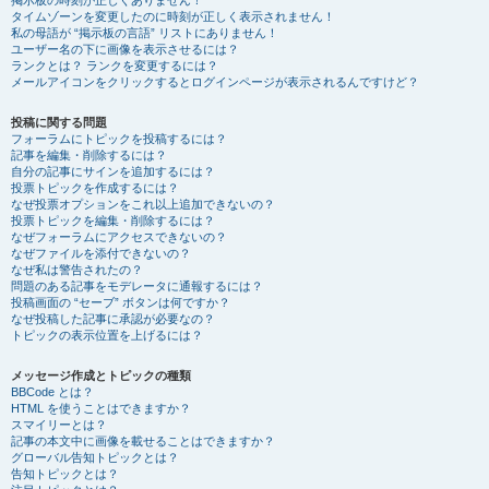
掲示板の時刻が正しくありません！
タイムゾーンを変更したのに時刻が正しく表示されません！
私の母語が “掲示板の言語” リストにありません！
ユーザー名の下に画像を表示させるには？
ランクとは？ ランクを変更するには？
メールアイコンをクリックするとログインページが表示されるんですけど？
投稿に関する問題
フォーラムにトピックを投稿するには？
記事を編集・削除するには？
自分の記事にサインを追加するには？
投票トピックを作成するには？
なぜ投票オプションをこれ以上追加できないの？
投票トピックを編集・削除するには？
なぜフォーラムにアクセスできないの？
なぜファイルを添付できないの？
なぜ私は警告されたの？
問題のある記事をモデレータに通報するには？
投稿画面の “セーブ” ボタンは何ですか？
なぜ投稿した記事に承認が必要なの？
トピックの表示位置を上げるには？
メッセージ作成とトピックの種類
BBCode とは？
HTML を使うことはできますか？
スマイリーとは？
記事の本文中に画像を載せることはできますか？
グローバル告知トピックとは？
告知トピックとは？