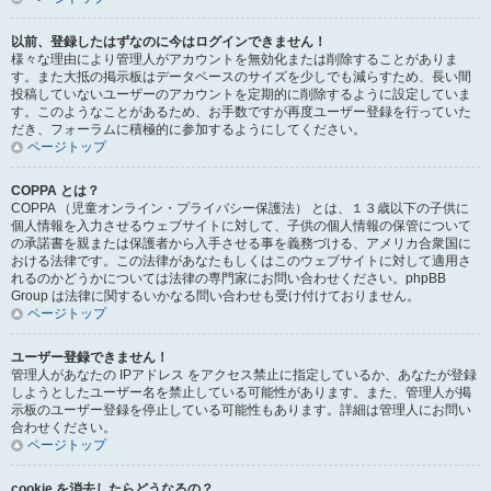
以前、登録したはずなのに今はログインできません！
様々な理由により管理人がアカウントを無効化または削除することがありま
す。また大抵の掲示板はデータベースのサイズを少しでも減らすため、長い間
投稿していないユーザーのアカウントを定期的に削除するように設定していま
す。このようなことがあるため、お手数ですが再度ユーザー登録を行っていた
だき、フォーラムに積極的に参加するようにしてください。
ページトップ
COPPA とは？
COPPA （児童オンライン・プライバシー保護法） とは、１３歳以下の子供に
個人情報を入力させるウェブサイトに対して、子供の個人情報の保管について
の承諾書を親または保護者から入手させる事を義務づける、アメリカ合衆国に
おける法律です。この法律があなたもしくはこのウェブサイトに対して適用さ
れるのかどうかについては法律の専門家にお問い合わせください。phpBB
Group は法律に関するいかなる問い合わせも受け付けておりません。
ページトップ
ユーザー登録できません！
管理人があなたの IPアドレス をアクセス禁止に指定しているか、あなたが登録
しようとしたユーザー名を禁止している可能性があります。また、管理人が掲
示板のユーザー登録を停止している可能性もあります。詳細は管理人にお問い
合わせください。
ページトップ
cookie を消去したらどうなるの？