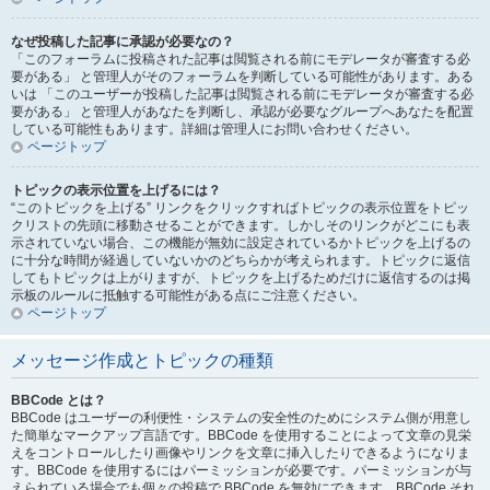
なぜ投稿した記事に承認が必要なの？
「このフォーラムに投稿された記事は閲覧される前にモデレータが審査する必
要がある」 と管理人がそのフォーラムを判断している可能性があります。ある
いは 「このユーザーが投稿した記事は閲覧される前にモデレータが審査する必
要がある」 と管理人があなたを判断し、承認が必要なグループへあなたを配置
している可能性もあります。詳細は管理人にお問い合わせください。
ページトップ
トピックの表示位置を上げるには？
“このトピックを上げる” リンクをクリックすればトピックの表示位置をトピッ
クリストの先頭に移動させることができます。しかしそのリンクがどこにも表
示されていない場合、この機能が無効に設定されているかトピックを上げるの
に十分な時間が経過していないかのどちらかが考えられます。トピックに返信
してもトピックは上がりますが、トピックを上げるためだけに返信するのは掲
示板のルールに抵触する可能性がある点にご注意ください。
ページトップ
メッセージ作成とトピックの種類
BBCode とは？
BBCode はユーザーの利便性・システムの安全性のためにシステム側が用意し
た簡単なマークアップ言語です。BBCode を使用することによって文章の見栄
えをコントロールしたり画像やリンクを文章に挿入したりできるようになりま
す。BBCode を使用するにはパーミッションが必要です。パーミッションが与
えられている場合でも個々の投稿で BBCode を無効にできます。BBCode それ