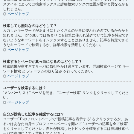
スタイルによっては検索ボックスと詳細検索リンクの位置が通常と異なるかも
しれません。
ページトップ
検索しても無効なのはどうして？
入力したキーワードがあまりにもたくさんの記事に使われ過ぎているからかも
知れません。 phpBB3 ではあまりにも頻繁に使われ過ぎていて記事を特定でき
ないようなキーワードをインデクスすることはありません。記事を特定できそ
うなキーワードで検索するか、詳細検索を活用してください。
ページトップ
検索するとページが真っ白になるのはどうして？
検索結果が多すぎてサーバに負担をかけ過ぎています。詳細検索ページで キー
ワード検索 と フォーラムの絞り込み を行ってください。
ページトップ
ユーザーを検索するには？
“メンバーリスト” ページを開き、 “ユーザー検索” リンクをクリックしてくださ
い。
ページトップ
自分が投稿した記事を確認するには？
ユーザーCP のフロントページで “投稿記事を表示する” をクリックするか、あ
るいはあなた自身のプロフィールページを開いて “ユーザーの記事を全て検索”
をクリックしてください。自分が投稿したトピックを確認するには詳細検索ペ
ージで適切に入力・選択してください。