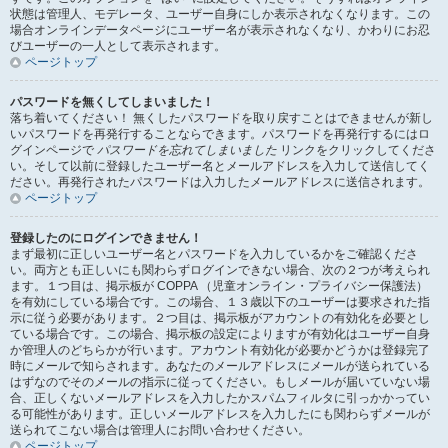
状態は管理人、モデレータ、ユーザー自身にしか表示されなくなります。この
場合オンラインデータページにユーザー名が表示されなくなり、かわりにお忍
びユーザーの一人として表示されます。
ページトップ
パスワードを無くしてしまいました！
落ち着いてください！ 無くしたパスワードを取り戻すことはできませんが新し
いパスワードを再発行することならできます。パスワードを再発行するにはロ
グインページで
パスワードを忘れてしまいました
リンクをクリックしてくださ
い。そして以前に登録したユーザー名とメールアドレスを入力して送信してく
ださい。再発行されたパスワードは入力したメールアドレスに送信されます。
ページトップ
登録したのにログインできません！
まず最初に正しいユーザー名とパスワードを入力しているかをご確認くださ
い。両方とも正しいにも関わらずログインできない場合、次の２つが考えられ
ます。１つ目は、掲示板が COPPA （児童オンライン・プライバシー保護法）
を有効にしている場合です。この場合、１３歳以下のユーザーは要求された指
示に従う必要があります。２つ目は、掲示板がアカウントの有効化を必要とし
ている場合です。この場合、掲示板の設定によりますが有効化はユーザー自身
か管理人のどちらかが行います。アカウント有効化が必要かどうかは登録完了
時にメールで知らされます。あなたのメールアドレスにメールが送られている
はずなのでそのメールの指示に従ってください。もしメールが届いていない場
合、正しくないメールアドレスを入力したかスパムフィルタに引っかかってい
る可能性があります。正しいメールアドレスを入力したにも関わらずメールが
送られてこない場合は管理人にお問い合わせください。
ページトップ