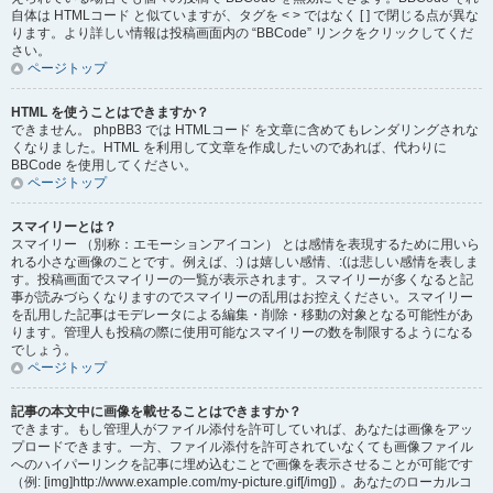
自体は HTMLコード と似ていますが、タグを < > ではなく [ ] で閉じる点が異な
ります。より詳しい情報は投稿画面内の “BBCode” リンクをクリックしてくだ
さい。
ページトップ
HTML を使うことはできますか？
できません。 phpBB3 では HTMLコード を文章に含めてもレンダリングされな
くなりました。HTML を利用して文章を作成したいのであれば、代わりに
BBCode を使用してください。
ページトップ
スマイリーとは？
スマイリー （別称：エモーションアイコン） とは感情を表現するために用いら
れる小さな画像のことです。例えば、:) は嬉しい感情、:(は悲しい感情を表しま
す。投稿画面でスマイリーの一覧が表示されます。スマイリーが多くなると記
事が読みづらくなりますのでスマイリーの乱用はお控えください。スマイリー
を乱用した記事はモデレータによる編集・削除・移動の対象となる可能性があ
ります。管理人も投稿の際に使用可能なスマイリーの数を制限するようになる
でしょう。
ページトップ
記事の本文中に画像を載せることはできますか？
できます。もし管理人がファイル添付を許可していれば、あなたは画像をアッ
プロードできます。一方、ファイル添付を許可されていなくても画像ファイル
へのハイパーリンクを記事に埋め込むことで画像を表示させることが可能です
（例: [img]http://www.example.com/my-picture.gif[/img]) 。あなたのローカルコ