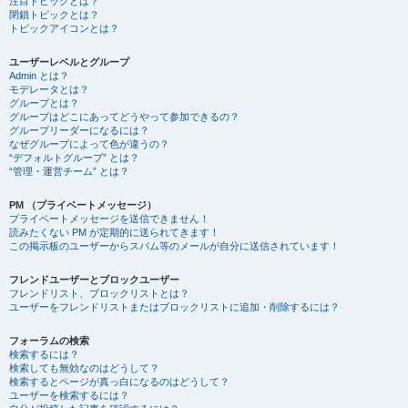
注目トピックとは？
閉鎖トピックとは？
トピックアイコンとは？
ユーザーレベルとグループ
Admin とは？
モデレータとは？
グループとは？
グループはどこにあってどうやって参加できるの？
グループリーダーになるには？
なぜグループによって色が違うの？
“デフォルトグループ” とは？
“管理・運営チーム” とは？
PM （プライベートメッセージ）
プライベートメッセージを送信できません！
読みたくない PM が定期的に送られてきます！
この掲示板のユーザーからスパム等のメールが自分に送信されています！
フレンドユーザーとブロックユーザー
フレンドリスト、ブロックリストとは？
ユーザーをフレンドリストまたはブロックリストに追加・削除するには？
フォーラムの検索
検索するには？
検索しても無効なのはどうして？
検索するとページが真っ白になるのはどうして？
ユーザーを検索するには？