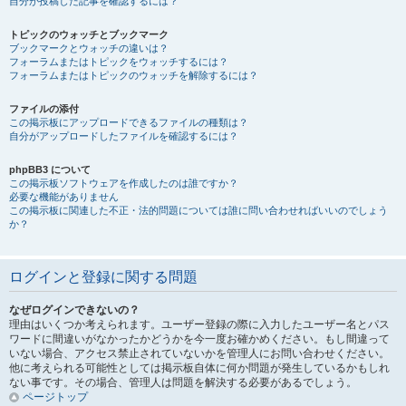
自分が投稿した記事を確認するには？
トピックのウォッチとブックマーク
ブックマークとウォッチの違いは？
フォーラムまたはトピックをウォッチするには？
フォーラムまたはトピックのウォッチを解除するには？
ファイルの添付
この掲示板にアップロードできるファイルの種類は？
自分がアップロードしたファイルを確認するには？
phpBB3 について
この掲示板ソフトウェアを作成したのは誰ですか？
必要な機能がありません
この掲示板に関連した不正・法的問題については誰に問い合わせればいいのでしょう
か？
ログインと登録に関する問題
なぜログインできないの？
理由はいくつか考えられます。ユーザー登録の際に入力したユーザー名とパス
ワードに間違いがなかったかどうかを今一度お確かめください。もし間違って
いない場合、アクセス禁止されていないかを管理人にお問い合わせください。
他に考えられる可能性としては掲示板自体に何か問題が発生しているかもしれ
ない事です。その場合、管理人は問題を解決する必要があるでしょう。
ページトップ