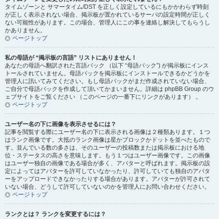
タイムゾーンと サマータイム/DST を正しく設定しているにもかかわらず時刻
が正しく表示されない場合、掲示板が置かれているサーバの設定時間が正しく
ない可能性があります。この場合、管理人にこの事を連絡し解決してもらうし
かありません。
ページトップ
私の母語が “掲示板の言語” リストにありません！
あなたの母語へ翻訳された言語パック （以下 “母語パック”) が掲示板にインス
トールされていません。母語パックを掲示板にインストールできるかどうかを
管理人に訊いてみてください。もし母語パックがまだ作成されていない場合、
ご自分で母語パックを作成して頂いてかまいません。詳細は phpBB Group のウ
ェブサイトをご覧ください （このページの一番下にリンクがあります） 。
ページトップ
ユーザー名の下に画像を表示させるには？
記事を閲覧する際にユーザー名の下に表示される画像は２種類あります。１つ
はランク画像です。大抵のランク画像は星かブロックかドットを並べたもので
す。並んでいる数の多さは、そのユーザーの投稿数または掲示板における地
位・ステータスの高さを意味します。もう１つはユーザー画像です。この画像
はユーザー独自の画像である場合が多く、アバターと呼ばれます。掲示板の設
定によってはアバターを許可していなかったり、許可していても独自のアバタ
ーをアップロードできなかったりする場合があります。アバターが許可されて
いない場合、どうして許可していないのかを管理人にお問い合わせください。
ページトップ
ランクとは？ ランクを変更するには？