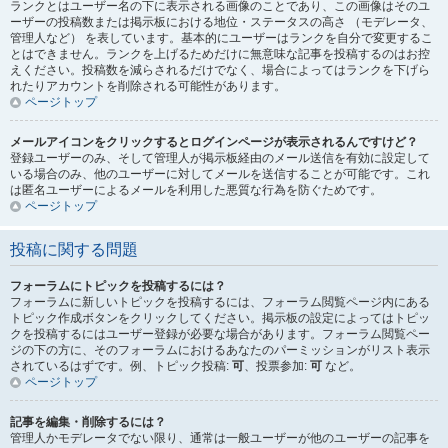
ランクとはユーザー名の下に表示される画像のことであり、この画像はそのユ
ーザーの投稿数または掲示板における地位・ステータスの高さ （モデレータ、
管理人など） を表しています。基本的にユーザーはランクを自分で変更するこ
とはできません。ランクを上げるためだけに無意味な記事を投稿するのはお控
えください。投稿数を減らされるだけでなく、場合によってはランクを下げら
れたりアカウントを削除される可能性があります。
ページトップ
メールアイコンをクリックするとログインページが表示されるんですけど？
登録ユーザーのみ、そして管理人が掲示板経由のメール送信を有効に設定して
いる場合のみ、他のユーザーに対してメールを送信することが可能です。これ
は匿名ユーザーによるメールを利用した悪質な行為を防ぐためです。
ページトップ
投稿に関する問題
フォーラムにトピックを投稿するには？
フォーラムに新しいトピックを投稿するには、フォーラム閲覧ページ内にある
トピック作成ボタンをクリックしてください。掲示板の設定によってはトピッ
クを投稿するにはユーザー登録が必要な場合があります。フォーラム閲覧ペー
ジの下の方に、そのフォーラムにおけるあなたのパーミッションがリスト表示
されているはずです。例、トピック投稿:
可
、投票参加:
可
など。
ページトップ
記事を編集・削除するには？
管理人かモデレータでない限り、通常は一般ユーザーが他のユーザーの記事を