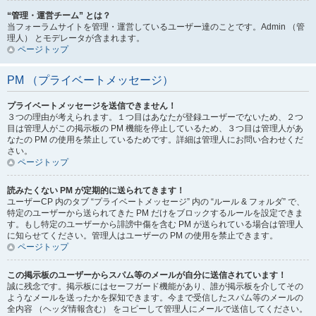
“管理・運営チーム” とは？
当フォーラムサイトを管理・運営しているユーザー達のことです。Admin （管
理人） とモデレータが含まれます。
ページトップ
PM （プライベートメッセージ）
プライベートメッセージを送信できません！
３つの理由が考えられます。１つ目はあなたが登録ユーザーでないため、２つ
目は管理人がこの掲示板の PM 機能を停止しているため、３つ目は管理人があ
なたの PM の使用を禁止しているためです。詳細は管理人にお問い合わせくだ
さい。
ページトップ
読みたくない PM が定期的に送られてきます！
ユーザーCP 内のタブ “プライベートメッセージ” 内の “ルール & フォルダ” で、
特定のユーザーから送られてきた PM だけをブロックするルールを設定できま
す。もし特定のユーザーから誹謗中傷を含む PM が送られている場合は管理人
に知らせてください。管理人はユーザーの PM の使用を禁止できます。
ページトップ
この掲示板のユーザーからスパム等のメールが自分に送信されています！
誠に残念です。掲示板にはセーフガード機能があり、誰が掲示板を介してその
ようなメールを送ったかを探知できます。今まで受信したスパム等のメールの
全内容 （ヘッダ情報含む） をコピーして管理人にメールで送信してください。