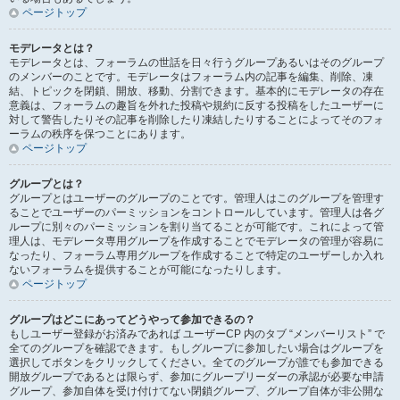
ページトップ
モデレータとは？
モデレータとは、フォーラムの世話を日々行うグループあるいはそのグループ
のメンバーのことです。モデレータはフォーラム内の記事を編集、削除、凍
結、トピックを閉鎖、開放、移動、分割できます。基本的にモデレータの存在
意義は、フォーラムの趣旨を外れた投稿や規約に反する投稿をしたユーザーに
対して警告したりその記事を削除したり凍結したりすることによってそのフォ
ーラムの秩序を保つことにあります。
ページトップ
グループとは？
グループとはユーザーのグループのことです。管理人はこのグループを管理す
ることでユーザーのパーミッションをコントロールしています。管理人は各グ
ループに別々のパーミッションを割り当てることが可能です。これによって管
理人は、モデレータ専用グループを作成することでモデレータの管理が容易に
なったり、フォーラム専用グループを作成することで特定のユーザーしか入れ
ないフォーラムを提供することが可能になったりします。
ページトップ
グループはどこにあってどうやって参加できるの？
もしユーザー登録がお済みであれば ユーザーCP 内のタブ “メンバーリスト” で
全てのグループを確認できます。もしグループに参加したい場合はグループを
選択してボタンをクリックしてください。全てのグループが誰でも参加できる
開放グループであるとは限らず、参加にグループリーダーの承認が必要な申請
グループ、参加自体を受け付けてない閉鎖グループ、グループ自体が非公開な