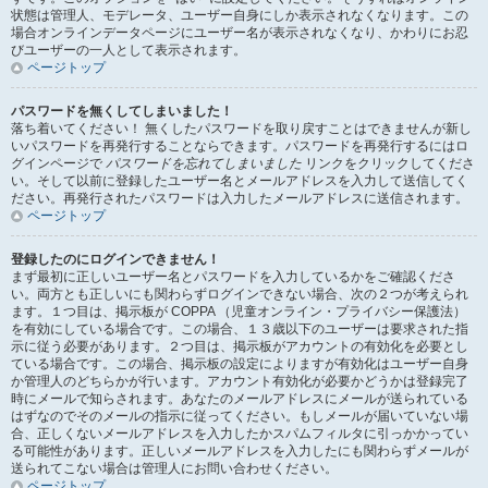
状態は管理人、モデレータ、ユーザー自身にしか表示されなくなります。この
場合オンラインデータページにユーザー名が表示されなくなり、かわりにお忍
びユーザーの一人として表示されます。
ページトップ
パスワードを無くしてしまいました！
落ち着いてください！ 無くしたパスワードを取り戻すことはできませんが新し
いパスワードを再発行することならできます。パスワードを再発行するにはロ
グインページで
パスワードを忘れてしまいました
リンクをクリックしてくださ
い。そして以前に登録したユーザー名とメールアドレスを入力して送信してく
ださい。再発行されたパスワードは入力したメールアドレスに送信されます。
ページトップ
登録したのにログインできません！
まず最初に正しいユーザー名とパスワードを入力しているかをご確認くださ
い。両方とも正しいにも関わらずログインできない場合、次の２つが考えられ
ます。１つ目は、掲示板が COPPA （児童オンライン・プライバシー保護法）
を有効にしている場合です。この場合、１３歳以下のユーザーは要求された指
示に従う必要があります。２つ目は、掲示板がアカウントの有効化を必要とし
ている場合です。この場合、掲示板の設定によりますが有効化はユーザー自身
か管理人のどちらかが行います。アカウント有効化が必要かどうかは登録完了
時にメールで知らされます。あなたのメールアドレスにメールが送られている
はずなのでそのメールの指示に従ってください。もしメールが届いていない場
合、正しくないメールアドレスを入力したかスパムフィルタに引っかかってい
る可能性があります。正しいメールアドレスを入力したにも関わらずメールが
送られてこない場合は管理人にお問い合わせください。
ページトップ