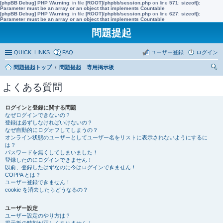
[phpBB Debug] PHP Warning
: in file
[ROOT]/phpbb/session.php
on line
571
:
sizeof():
Parameter must be an array or an object that implements Countable
[phpBB Debug] PHP Warning
: in file
[ROOT]/phpbb/session.php
on line
627
:
sizeof():
Parameter must be an array or an object that implements Countable
問題提起
QUICK_LINKS
FAQ
ユーザー登録
ログイン
問題提起トップ
問題提起 専用掲示板
索
よくある質問
ログインと登録に関する問題
なぜログインできないの？
登録は必ずしなければいけないの？
なぜ自動的にログオフしてしまうの？
オンライン状態のユーザーとしてユーザー名をリストに表示されないようにするに
は？
パスワードを無くしてしまいました！
登録したのにログインできません！
以前、登録したはずなのに今はログインできません！
COPPA とは？
ユーザー登録できません！
cookie を消去したらどうなるの？
ユーザー設定
ユーザー設定のやり方は？