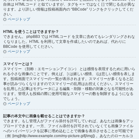
自体は HTMLコード と似ていますが、タグを < > ではなく [ ] で閉じる点が異な
ります。より詳しい情報は投稿画面内の “BBCode” リンクをクリックしてくだ
さい。
ページトップ
HTML を使うことはできますか？
できません。 phpBB3 では HTMLコード を文章に含めてもレンダリングされな
くなりました。HTML を利用して文章を作成したいのであれば、代わりに
BBCode を使用してください。
ページトップ
スマイリーとは？
スマイリー （別称：エモーションアイコン） とは感情を表現するために用いら
れる小さな画像のことです。例えば、:) は嬉しい感情、:(は悲しい感情を表しま
す。投稿画面でスマイリーの一覧が表示されます。スマイリーが多くなると記
事が読みづらくなりますのでスマイリーの乱用はお控えください。スマイリー
を乱用した記事はモデレータによる編集・削除・移動の対象となる可能性があ
ります。管理人も投稿の際に使用可能なスマイリーの数を制限するようになる
でしょう。
ページトップ
記事の本文中に画像を載せることはできますか？
できます。もし管理人がファイル添付を許可していれば、あなたは画像をアッ
プロードできます。一方、ファイル添付を許可されていなくても画像ファイル
へのハイパーリンクを記事に埋め込むことで画像を表示させることが可能です
（例: [img]http://www.example.com/my-picture.gif[/img]) 。あなたのローカルコ