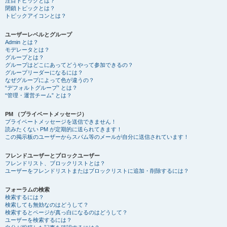
注目トピックとは？
閉鎖トピックとは？
トピックアイコンとは？
ユーザーレベルとグループ
Admin とは？
モデレータとは？
グループとは？
グループはどこにあってどうやって参加できるの？
グループリーダーになるには？
なぜグループによって色が違うの？
“デフォルトグループ” とは？
“管理・運営チーム” とは？
PM （プライベートメッセージ）
プライベートメッセージを送信できません！
読みたくない PM が定期的に送られてきます！
この掲示板のユーザーからスパム等のメールが自分に送信されています！
フレンドユーザーとブロックユーザー
フレンドリスト、ブロックリストとは？
ユーザーをフレンドリストまたはブロックリストに追加・削除するには？
フォーラムの検索
検索するには？
検索しても無効なのはどうして？
検索するとページが真っ白になるのはどうして？
ユーザーを検索するには？