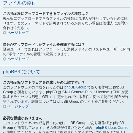
ファイルの添付
この掲示板にアップロードできるファイルの種類は？
掲示板にアップロードできるファイルの種類は管理人が許可しているものに限
ります。どのフォーマットが許可されているか判らない場合は管理人にお問い
合わせください。
ページトップ
自分がアップロードしたファイルを確認するには？
登録ユーザーであればアップロードした添付ファイルのリストをユーザーCP 内
の “添付ファイルの管理” で確認できます。
ページトップ
phpBB3 について
この掲示板ソフトウェアを作成したのは誰ですか？
このソフトウェアの作成を行ったのは
phpBB Group
であり著作権は phpBB
Group が所有しています。phpBB は GNU General Public License（GNU が提
唱するライセンス形態、GPL） に定められている条件に従って使用や配布が許
諾されています。詳細については phpBB Group のサイトをご参照ください。
ページトップ
必要な機能がありません
このソフトウェアの作成を行ったのは phpBB Group であり著作権は phpBB
Group が所有しています。その機能が必要だと思う場合、
phpBB Ideas Centre
へ訪問してください。そちらで既に提案されたアイデアへの投票および新しい