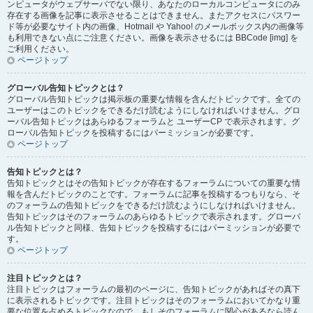
ンピュータがウェブサーバでない限り、あなたのローカルコンピュータにのみ
存在する画像を記事に表示させることはできません。またアクセスにパスワー
ド等が必要なサイト内の画像、Hotmail や Yahoo! のメールボックス内の画像等
も利用できない点にご注意ください。画像を表示させるには BBCode [img] を
ご利用ください。
ページトップ
グローバル告知トピックとは？
グローバル告知トピックは掲示板の重要な情報を含んだトピックです。全ての
ユーザーはこのトピックをできるだけ読むようにしなければいけません。グロ
ーバル告知トピックはあらゆるフォーラムと ユーザーCP で表示されます。グ
ローバル告知トピックを投稿するにはパーミッションが必要です。
ページトップ
告知トピックとは？
告知トピックとはその告知トピックが存在するフォーラムについての重要な情
報を含んだトピックのことです。フォーラムに記事を投稿するつもりなら、そ
のフォーラムの告知トピックをできるだけ読むようにしなければいけません。
告知トピックはそのフォーラムのあらゆるトピックで表示されます。グローバ
ル告知トピックと同様、告知トピックを投稿するにはパーミッションが必要で
す。
ページトップ
注目トピックとは？
注目トピックはフォーラムの最初のページに、告知トピックがあればその真下
に表示されるトピックです。注目トピックはそのフォーラムにおいてかなり重
要な位置を占めるトピックなので、もしそのフォーラムに関心があるなら読ん