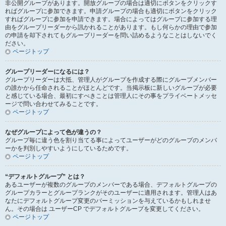
非公開グループがあります。開放グループの場合は適切にボタンをクリックす
ればグループに参加できます。申請グループの場合も適切にボタンをクリック
すればグループに参加を申請できます。場合によってはグループに参加する理
由をグループリーダーから訊かれることがあります。もし何らかの理由で参加
の申請を却下されてもグループリーダーを問い詰めるようなことはしないでく
ださい。
ページトップ
グループリーダーになるには？
グループリーダーは大抵、管理人がグループを作成する際にグループメンバー
の誰かから任命されることがほとんどです。当掲示板に新しいグループが必要
と感じている場合、最初にすべきことは管理人にその事をプライベートメッセ
ージで問い合わせてみることです。
ページトップ
なぜグループによって色が違うの？
グループ毎に違う色を割り当てる事によってユーザーがどのグループのメンバ
ーかを判別しやすいようにしているためです。
ページトップ
“デフォルトグループ” とは？
あるユーザーが複数のグループのメンバーである場合、デフォルトグループの
グループカラーとグループランクがそのユーザーに適用されます。管理人はあ
なたにデフォルトグループ変更のパーミッションを与えているかもしれませ
ん。その場合は ユーザーCP でデフォルトグループを変更してください。
ページトップ