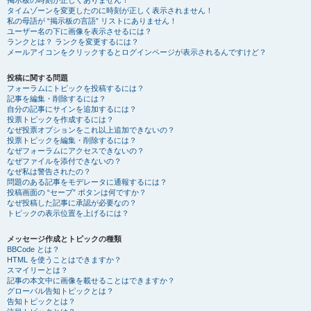
掲示板の時刻が正しくありません！
タイムゾーンを変更したのに時刻が正しく表示されません！
私の母語が “掲示板の言語” リストにありません！
ユーザー名の下に画像を表示させるには？
ランクとは？ ランクを変更するには？
メールアイコンをクリックするとログインページが表示されるんですけど？
投稿に関する問題
フォーラムにトピックを投稿するには？
記事を編集・削除するには？
自分の記事にサインを追加するには？
投票トピックを作成するには？
なぜ投票オプションをこれ以上追加できないの？
投票トピックを編集・削除するには？
なぜフォーラムにアクセスできないの？
なぜファイルを添付できないの？
なぜ私は警告されたの？
問題のある記事をモデレータに通報するには？
投稿画面の “セーブ” ボタンは何ですか？
なぜ投稿した記事に承認が必要なの？
トピックの表示位置を上げるには？
メッセージ作成とトピックの種類
BBCode とは？
HTML を使うことはできますか？
スマイリーとは？
記事の本文中に画像を載せることはできますか？
グローバル告知トピックとは？
告知トピックとは？