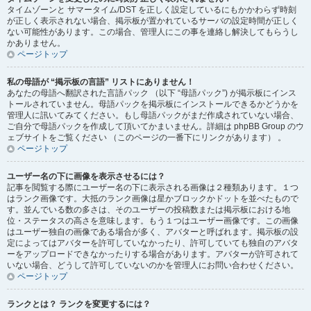
タイムゾーンと サマータイム/DST を正しく設定しているにもかかわらず時刻
が正しく表示されない場合、掲示板が置かれているサーバの設定時間が正しく
ない可能性があります。この場合、管理人にこの事を連絡し解決してもらうし
かありません。
ページトップ
私の母語が “掲示板の言語” リストにありません！
あなたの母語へ翻訳された言語パック （以下 “母語パック”) が掲示板にインス
トールされていません。母語パックを掲示板にインストールできるかどうかを
管理人に訊いてみてください。もし母語パックがまだ作成されていない場合、
ご自分で母語パックを作成して頂いてかまいません。詳細は phpBB Group のウ
ェブサイトをご覧ください （このページの一番下にリンクがあります） 。
ページトップ
ユーザー名の下に画像を表示させるには？
記事を閲覧する際にユーザー名の下に表示される画像は２種類あります。１つ
はランク画像です。大抵のランク画像は星かブロックかドットを並べたもので
す。並んでいる数の多さは、そのユーザーの投稿数または掲示板における地
位・ステータスの高さを意味します。もう１つはユーザー画像です。この画像
はユーザー独自の画像である場合が多く、アバターと呼ばれます。掲示板の設
定によってはアバターを許可していなかったり、許可していても独自のアバタ
ーをアップロードできなかったりする場合があります。アバターが許可されて
いない場合、どうして許可していないのかを管理人にお問い合わせください。
ページトップ
ランクとは？ ランクを変更するには？