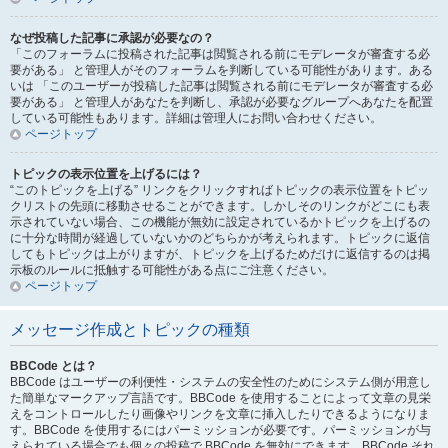
なぜ投稿した記事に承認が必要なの？
「このフォーラムに投稿された記事は閲覧される前にモデレータが審査する必
要がある」 と管理人がそのフォーラムを判断している可能性があります。ある
いは 「このユーザーが投稿した記事は閲覧される前にモデレータが審査する必
要がある」 と管理人があなたを判断し、承認が必要なグループへあなたを配置
している可能性もあります。詳細は管理人にお問い合わせください。
ページトップ
トピックの表示位置を上げるには？
“このトピックを上げる” リンクをクリックすればトピックの表示位置をトピッ
クリストの先頭に移動させることができます。しかしそのリンクがどこにも表
示されていない場合、この機能が無効に設定されているかトピックを上げるの
に十分な時間が経過していないかのどちらかが考えられます。トピックに返信
してもトピックは上がりますが、トピックを上げるためだけに返信するのは掲
示板のルールに抵触する可能性がある点にご注意ください。
ページトップ
メッセージ作成とトピックの種類
BBCode とは？
BBCode はユーザーの利便性・システムの安全性のためにシステム側が用意し
た簡単なマークアップ言語です。BBCode を使用することによって文章の見栄
えをコントロールしたり画像やリンクを文章に挿入したりできるようになりま
す。BBCode を使用するにはパーミッションが必要です。パーミッションが与
えられている場合でも個々の投稿で BBCode を無効にできます。BBCode それ