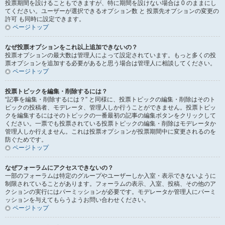
投票期間を設けることもできますが、特に期間を設けない場合は 0 のままにし
てください。ユーザーが選択できるオプション数 と 投票先オプションの変更の
許可 も同時に設定できます。
ページトップ
なぜ投票オプションをこれ以上追加できないの？
投票オプションの最大数は管理人によって設定されています。もっと多くの投
票オプションを追加する必要があると思う場合は管理人に相談してください。
ページトップ
投票トピックを編集・削除するには？
“記事を編集・削除するには？” と同様に、投票トピックの編集・削除はそのト
ピックの投稿者、モデレータ、管理人しか行うことができません。投票トピッ
クを編集するにはそのトピックの一番最初の記事の編集ボタンをクリックして
ください。一票でも投票されている投票トピックの編集・削除はモデレータか
管理人しか行えません。これは投票オプションが投票期間中に変更されるのを
防ぐためです。
ページトップ
なぜフォーラムにアクセスできないの？
一部のフォーラムは特定のグループやユーザーしか入室・表示できないように
制限されていることがあります。フォーラムの表示、入室、投稿、その他のア
クションの実行にはパーミッションが必要です。モデレータか管理人にパーミ
ッションを与えてもらうようお問い合わせください。
ページトップ