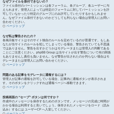
なぜファイルを添付できないの？
ファイル添付のパーミッションは各フォーラム、各グループ、各ユーザーに与
えられます。管理人によっては特定のフォーラムに対してパーミッションを許
可していなかったり特定のグループにのみ許可していたりするかもしれませ
ん。なぜファイル添付できないのかどうしても判らない場合は管理人にお問い
合わせください。
ページトップ
なぜ私は警告されたの？
各掲示板サイトはそのサイト独自のルールを定めているのが普通です。もしあ
なたが当サイトのルールを犯してしまっている場合、警告されていても不思議
ではありません。警告を出すかどうかはモデレータまたは管理人の判断である
ことにご注意ください。phpBB Group は当サイトが出す警告について何の関係
もありませんし責任も負いません。なぜ警告が出されたのか判らない場合はモ
デレータまたは管理人にお問い合わせください。
ページトップ
問題のある記事をモデレータに通報するには？
管理人が記事の通報を許可している場合、記事内に通報ボタンが表示されま
す。そのボタンをクリックすれば通報ページへ移動できます。
ページトップ
投稿画面の “セーブ” ボタンは何ですか？
作成中のメッセージを保存するためのボタンです。メッセージの完成に時間が
かかる場合は利用すると良いでしょう。保存されたメッセージをロード（読み
込み）するには ユーザーCP へ入室してください。
ページトップ