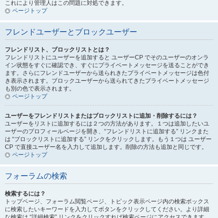
これにより管理人はこの問題に対処できます。
ページトップ
フレンドユーザーとブロックユーザー
フレンドリスト、ブロックリストとは？
フレンドリストにユーザーを追加すると ユーザーCP でそのユーザーのオンラ
イン状態をすぐに確認でき、すぐにプライベートメッセージを送ることができ
ます。さらにフレンドユーザーから送られきたプライベートメッセージは色付
き表示されます。ブロックユーザーから送られてきたプライベートメッセージ
も別の色で表示されます。
ページトップ
ユーザーをフレンドリストまたはブロックリストに追加・削除するには？
ユーザーをリストに追加するには２つの方法があります。１つは追加したいユ
ーザーのプロフィールページを開き、“フレンドリストに追加する” リンクまた
は “ブロックリストに追加する” リンクをクリックします。もう１つは ユーザー
CP で直接ユーザー名を入力して追加します。削除の方法も追加と同じです。
ページトップ
フォーラムの検索
検索するには？
トップページ、フォーラム閲覧ページ、トピック表示ページ内の検索ボックス
に検索したいキーワードを入力してボタンをクリックしてください。より詳細
な検索は “詳細検索” リンクをクリックすれば検索ページにアクセスできます。