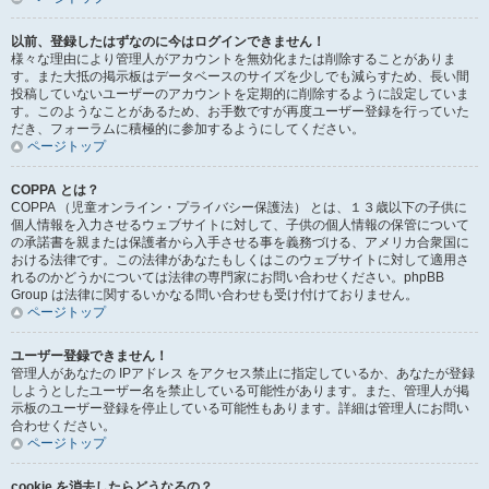
以前、登録したはずなのに今はログインできません！
様々な理由により管理人がアカウントを無効化または削除することがありま
す。また大抵の掲示板はデータベースのサイズを少しでも減らすため、長い間
投稿していないユーザーのアカウントを定期的に削除するように設定していま
す。このようなことがあるため、お手数ですが再度ユーザー登録を行っていた
だき、フォーラムに積極的に参加するようにしてください。
ページトップ
COPPA とは？
COPPA （児童オンライン・プライバシー保護法） とは、１３歳以下の子供に
個人情報を入力させるウェブサイトに対して、子供の個人情報の保管について
の承諾書を親または保護者から入手させる事を義務づける、アメリカ合衆国に
おける法律です。この法律があなたもしくはこのウェブサイトに対して適用さ
れるのかどうかについては法律の専門家にお問い合わせください。phpBB
Group は法律に関するいかなる問い合わせも受け付けておりません。
ページトップ
ユーザー登録できません！
管理人があなたの IPアドレス をアクセス禁止に指定しているか、あなたが登録
しようとしたユーザー名を禁止している可能性があります。また、管理人が掲
示板のユーザー登録を停止している可能性もあります。詳細は管理人にお問い
合わせください。
ページトップ
cookie を消去したらどうなるの？