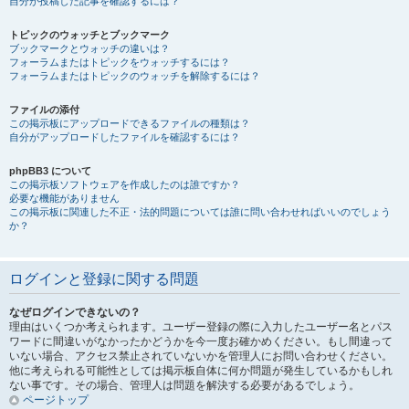
自分が投稿した記事を確認するには？
トピックのウォッチとブックマーク
ブックマークとウォッチの違いは？
フォーラムまたはトピックをウォッチするには？
フォーラムまたはトピックのウォッチを解除するには？
ファイルの添付
この掲示板にアップロードできるファイルの種類は？
自分がアップロードしたファイルを確認するには？
phpBB3 について
この掲示板ソフトウェアを作成したのは誰ですか？
必要な機能がありません
この掲示板に関連した不正・法的問題については誰に問い合わせればいいのでしょう
か？
ログインと登録に関する問題
なぜログインできないの？
理由はいくつか考えられます。ユーザー登録の際に入力したユーザー名とパス
ワードに間違いがなかったかどうかを今一度お確かめください。もし間違って
いない場合、アクセス禁止されていないかを管理人にお問い合わせください。
他に考えられる可能性としては掲示板自体に何か問題が発生しているかもしれ
ない事です。その場合、管理人は問題を解決する必要があるでしょう。
ページトップ