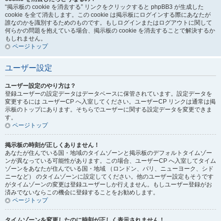
“掲示板の cookie を消去する” リンクをクリックすると phpBB3 が生成した
cookie を全て消去します。この cookie は掲示板にログインする際にあなたが
誰なのかを識別するためのものです。もしログインまたはログアウトに関して
何らかの問題を抱えている場合、掲示板の cookie を消去することで解決するか
もしれません。
ページトップ
ユーザー設定
ユーザー設定のやり方は？
登録ユーザーの設定データはデータベースに保管されています。設定データを
変更するには ユーザーCP へ入室してください。ユーザーCP リンクは通常は掲
示板のトップにあります。そちらでユーザーに関する設定データを変更できま
す。
ページトップ
掲示板の時刻が正しくありません！
あなたが住んでいる国・地域のタイムゾーンと掲示板のデフォルトタイムゾー
ンが異なっている可能性があります。この場合、ユーザーCP へ入室してタイム
ゾーンをあなたが住んでいる国・地域 （ロンドン、パリ、ニューヨーク、シド
ニーなど） のタイムゾーンに設定してください。他のユーザー設定もそうです
がタイムゾーンの変更は登録ユーザーしか行えません。もしユーザー登録がお
済みでないならこの機会に登録することをお勧めします。
ページトップ
タイムゾーンを変更したのに時刻が正しく表示されません！