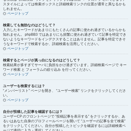
スタイルによっては検索ボックスと詳細検索リンクの位置が通常と異なるかも
しれません。
ページトップ
検索しても無効なのはどうして？
入力したキーワードがあまりにもたくさんの記事に使われ過ぎているからかも
知れません。 phpBB3 ではあまりにも頻繁に使われ過ぎていて記事を特定でき
ないようなキーワードをインデクスすることはありません。記事を特定できそ
うなキーワードで検索するか、詳細検索を活用してください。
ページトップ
検索するとページが真っ白になるのはどうして？
検索結果が多すぎてサーバに負担をかけ過ぎています。詳細検索ページで キー
ワード検索 と フォーラムの絞り込み を行ってください。
ページトップ
ユーザーを検索するには？
“メンバーリスト” ページを開き、 “ユーザー検索” リンクをクリックしてくださ
い。
ページトップ
自分が投稿した記事を確認するには？
ユーザーCP のフロントページで “投稿記事を表示する” をクリックするか、あ
るいはあなた自身のプロフィールページを開いて “ユーザーの記事を全て検索”
をクリックしてください。自分が投稿したトピックを確認するには詳細検索ペ
ージで適切に入力・選択してください。