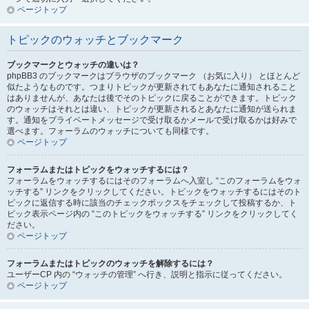
ページトップ
トピックのウォッチとブックマーク
ブックマークとウォッチの違いは？
phpBB3 のブックマークはブラウザのブックマーク （お気に入り） とほとんど
似たようなものです。つまりトピックが更新されてもあなたに通知されること
はありませんが、あなたは後でそのトピックに戻ることができます。トピック
のウォッチはそれとは違い、トピックが更新されるとあなたに通知が送られま
す。通知をプライベートメッセージで受け取るかメールで受け取るかは好みで
選べます。フォーラムのウォッチについても同様です。
ページトップ
フォーラムまたはトピックをウォッチするには？
フォーラムをウォッチするにはそのフォーラムへ入室し “このフォーラムをウォ
ッチする” リンクをクリックしてください。トピックをウォッチするにはそのト
ピックに返信する時に該当のチェックボックスをチェックして投稿するか、ト
ピック表示ページ内の “このトピックをウォッチする” リンクをクリックしてく
ださい。
ページトップ
フォーラムまたはトピックのウォッチを解除するには？
ユーザーCP 内の “ウォッチの管理” へ行き、説明と指示に従ってください。
ページトップ