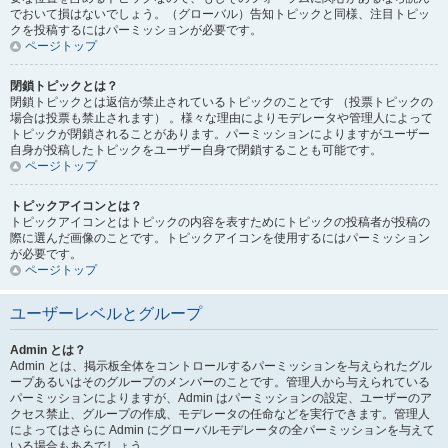
でおいて損はないでしょう。（グローバル）告知トピックと同様、注目トピッ
クを投稿するにはパーミッションが必要です。
ページトップ
閉鎖トピックとは？
閉鎖トピックとは返信が禁止されているトピックのことです （投票トピックの
場合は投票も禁止されます） 。様々な理由によりモデレータや管理人によって
トピックが閉鎖されることがあります。パーミッションによりますがユーザー
自身が投稿したトピックをユーザー自身で閉鎖することも可能です。
ページトップ
トピックアイコンとは？
トピックアイコンとはトピックの内容を表すためにトピックの投稿者が投稿の
際に選んだ画像のことです。トピックアイコンを使用するにはパーミッション
が必要です。
ページトップ
ユーザーレベルとグループ
Admin とは？
Admin とは、掲示板全体をコントロールするパーミッションを与えられたグル
ープあるいはそのグループのメンバーのことです。管理人から与えられている
パーミッションによりますが、Admin はパーミッションの設定、ユーザーのア
クセス禁止、グループの作成、モデレータの任命などを実行できます。管理人
によってはさらに Admin にグローバルモデレータの全パーミッションを与えて
いる場合もあるでしょう。