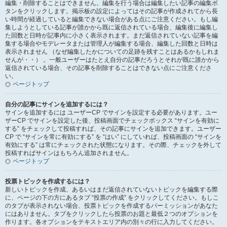
編集・削除することはできません。編集を行う場合は編集したい記事の編集ボ
タンをクリックします。掲示板の設定によってはその記事が作成されてから長
い時間が経過していると編集できない場合がある点にご注意ください。もし編
集しようとしている記事が誰かから既に返信されている場合、編集後に編集し
た回数と日時が記事内に小さく表示されます。まだ返信されていない記事を編
集する場合やモデレータまたは管理人が編集する場合、編集した回数と日時は
表示されません （なぜ編集したかについての足跡を残すことはあるかもしれま
せんが・・） 。一般ユーザーはたとえ自分の記事だろうとそれが既に誰かから
返信されている場合、その記事を削除することはできない点にご注意くださ
い。
ページトップ
自分の記事にサインを追加するには？
サインを追加するには ユーザーCP でサインを設定する必要があります。ユー
ザーCP でサインを設定した後、投稿画面でチェックボックス “サインを有効に
する” をチェックして投稿すれば、その記事にサインを追加できます。ユーザー
CP で “サインを常に有効にする” を “はい” にしていれば、投稿画面の “サインを
有効にする” は常にチェックされた状態になります。その際、チェックを外して
投稿すればサインはもちろん追加されません。
ページトップ
投票トピックを作成するには？
新しいトピックを作成、あるいはまだ返信されていないトピックを編集する際
に、ページの下の方にあるタブ “投票の作成” をクリックしてください。もしこ
のタブが表示されない場合、投票トピックを作成するパーミッションがあなた
にはありません。タブをクリックしたら投票のお題と最低２つのオプションを
作ります。各オプションをテキストエリア内の別々の行に入力してください。