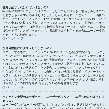
登録は必ずしなければいけないの？
掲示板の管理方針によってはログインしなくても投稿できる場合がありますの
で必ずしも登録する必要はありません。しかし登録することでユーザー画像の
使用、プライベートメッセージ (PM) の使用、ユーザーへのメール送信、グルー
プへの参加など様々な機能にアクセスできるようになります。未登録ユーザー
（ゲストユーザー） は利用できる機能が登録ユーザーよりも限られます。登録
は数分で行うことができますので、掲示板をよく利用する場合はユーザー登録
することをお勧めします。
ページトップ
なぜ自動的にログオフしてしまうの？
ログインする際にチェックボックス “自動ログインを有効にする” をチェックし
なかった場合、掲示板はそのログインセッションのみしかログイン状態を保と
うとしないため、セッションの有効期限が過ぎるとログイン状態も自然に解除
されます。この事はあなたのアカウントが他人に悪用される事を防いでくれま
す。常にログイン状態を保ちたい場合、このチェックボックスをチェックして
からログインしてください。この自動ログイン機能は図書館、インターネット
カフェ、大学などの共有されたコンピュータ環境では利用しないことをお勧め
します。もしログインの際にこのチェックボックスが表示されない場合、それ
は管理人がこの機能を無効に設定している事を意味します。
ページトップ
オンライン状態のユーザーとしてユーザー名をリストに表示されないようにす
るには？
ユーザーCP の “ユーザー設定” にオプション “オンライン状態を隠す” があるは
ずです。このオプションを “はい” に設定してください。そうすればオンライン