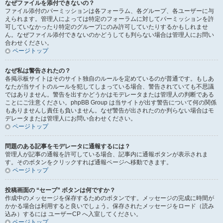
なぜファイルを添付できないの？
ファイル添付のパーミッションは各フォーラム、各グループ、各ユーザーに与
えられます。管理人によっては特定のフォーラムに対してパーミッションを許
可していなかったり特定のグループにのみ許可していたりするかもしれませ
ん。なぜファイル添付できないのかどうしても判らない場合は管理人にお問い
合わせください。
ページトップ
なぜ私は警告されたの？
各掲示板サイトはそのサイト独自のルールを定めているのが普通です。もしあ
なたが当サイトのルールを犯してしまっている場合、警告されていても不思議
ではありません。警告を出すかどうかはモデレータまたは管理人の判断である
ことにご注意ください。phpBB Group は当サイトが出す警告について何の関係
もありませんし責任も負いません。なぜ警告が出されたのか判らない場合はモ
デレータまたは管理人にお問い合わせください。
ページトップ
問題のある記事をモデレータに通報するには？
管理人が記事の通報を許可している場合、記事内に通報ボタンが表示されま
す。そのボタンをクリックすれば通報ページへ移動できます。
ページトップ
投稿画面の “セーブ” ボタンは何ですか？
作成中のメッセージを保存するためのボタンです。メッセージの完成に時間が
かかる場合は利用すると良いでしょう。保存されたメッセージをロード（読み
込み）するには ユーザーCP へ入室してください。
ページトップ