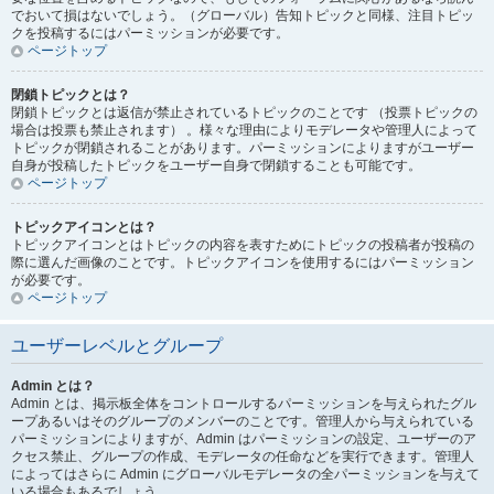
でおいて損はないでしょう。（グローバル）告知トピックと同様、注目トピッ
クを投稿するにはパーミッションが必要です。
ページトップ
閉鎖トピックとは？
閉鎖トピックとは返信が禁止されているトピックのことです （投票トピックの
場合は投票も禁止されます） 。様々な理由によりモデレータや管理人によって
トピックが閉鎖されることがあります。パーミッションによりますがユーザー
自身が投稿したトピックをユーザー自身で閉鎖することも可能です。
ページトップ
トピックアイコンとは？
トピックアイコンとはトピックの内容を表すためにトピックの投稿者が投稿の
際に選んだ画像のことです。トピックアイコンを使用するにはパーミッション
が必要です。
ページトップ
ユーザーレベルとグループ
Admin とは？
Admin とは、掲示板全体をコントロールするパーミッションを与えられたグル
ープあるいはそのグループのメンバーのことです。管理人から与えられている
パーミッションによりますが、Admin はパーミッションの設定、ユーザーのア
クセス禁止、グループの作成、モデレータの任命などを実行できます。管理人
によってはさらに Admin にグローバルモデレータの全パーミッションを与えて
いる場合もあるでしょう。