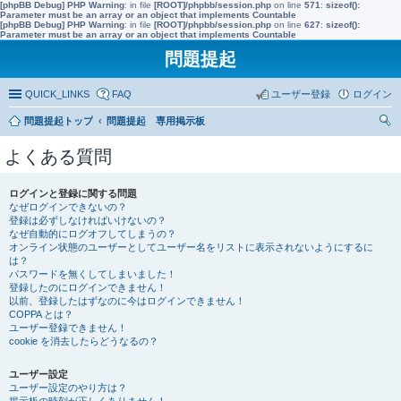
[phpBB Debug] PHP Warning
: in file
[ROOT]/phpbb/session.php
on line
571
:
sizeof():
Parameter must be an array or an object that implements Countable
[phpBB Debug] PHP Warning
: in file
[ROOT]/phpbb/session.php
on line
627
:
sizeof():
Parameter must be an array or an object that implements Countable
問題提起
QUICK_LINKS
FAQ
ユーザー登録
ログイン
問題提起トップ
問題提起 専用掲示板
索
よくある質問
ログインと登録に関する問題
なぜログインできないの？
登録は必ずしなければいけないの？
なぜ自動的にログオフしてしまうの？
オンライン状態のユーザーとしてユーザー名をリストに表示されないようにするに
は？
パスワードを無くしてしまいました！
登録したのにログインできません！
以前、登録したはずなのに今はログインできません！
COPPA とは？
ユーザー登録できません！
cookie を消去したらどうなるの？
ユーザー設定
ユーザー設定のやり方は？