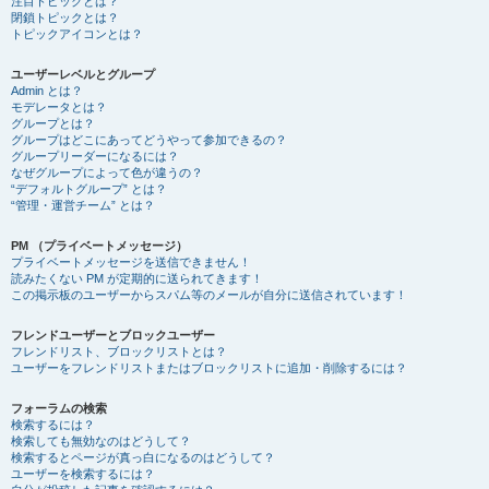
注目トピックとは？
閉鎖トピックとは？
トピックアイコンとは？
ユーザーレベルとグループ
Admin とは？
モデレータとは？
グループとは？
グループはどこにあってどうやって参加できるの？
グループリーダーになるには？
なぜグループによって色が違うの？
“デフォルトグループ” とは？
“管理・運営チーム” とは？
PM （プライベートメッセージ）
プライベートメッセージを送信できません！
読みたくない PM が定期的に送られてきます！
この掲示板のユーザーからスパム等のメールが自分に送信されています！
フレンドユーザーとブロックユーザー
フレンドリスト、ブロックリストとは？
ユーザーをフレンドリストまたはブロックリストに追加・削除するには？
フォーラムの検索
検索するには？
検索しても無効なのはどうして？
検索するとページが真っ白になるのはどうして？
ユーザーを検索するには？