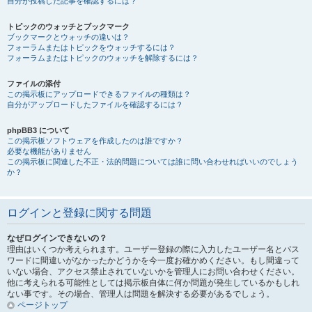
自分が投稿した記事を確認するには？
トピックのウォッチとブックマーク
ブックマークとウォッチの違いは？
フォーラムまたはトピックをウォッチするには？
フォーラムまたはトピックのウォッチを解除するには？
ファイルの添付
この掲示板にアップロードできるファイルの種類は？
自分がアップロードしたファイルを確認するには？
phpBB3 について
この掲示板ソフトウェアを作成したのは誰ですか？
必要な機能がありません
この掲示板に関連した不正・法的問題については誰に問い合わせればいいのでしょう
か？
ログインと登録に関する問題
なぜログインできないの？
理由はいくつか考えられます。ユーザー登録の際に入力したユーザー名とパス
ワードに間違いがなかったかどうかを今一度お確かめください。もし間違って
いない場合、アクセス禁止されていないかを管理人にお問い合わせください。
他に考えられる可能性としては掲示板自体に何か問題が発生しているかもしれ
ない事です。その場合、管理人は問題を解決する必要があるでしょう。
ページトップ