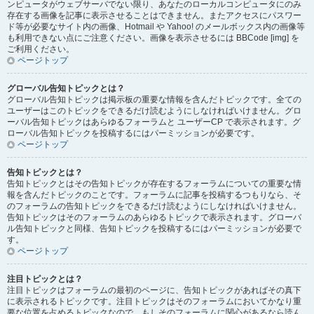
ンピュータがウェブサーバでない限り、あなたのローカルコンピュータにのみ
存在する画像を記事に表示させることはできません。またアクセスにパスワー
ド等が必要なサイト内の画像、Hotmail や Yahoo! のメールボックス内の画像等
も利用できない点にご注意ください。画像を表示させるには BBCode [img] を
ご利用ください。
ページトップ
グローバル告知トピックとは？
グローバル告知トピックは掲示板の重要な情報を含んだトピックです。全ての
ユーザーはこのトピックをできるだけ読むようにしなければいけません。グロ
ーバル告知トピックはあらゆるフォーラムと ユーザーCP で表示されます。グ
ローバル告知トピックを投稿するにはパーミッションが必要です。
ページトップ
告知トピックとは？
告知トピックとはその告知トピックが存在するフォーラムについての重要な情
報を含んだトピックのことです。フォーラムに記事を投稿するつもりなら、そ
のフォーラムの告知トピックをできるだけ読むようにしなければいけません。
告知トピックはそのフォーラムのあらゆるトピックで表示されます。グローバ
ル告知トピックと同様、告知トピックを投稿するにはパーミッションが必要で
す。
ページトップ
注目トピックとは？
注目トピックはフォーラムの最初のページに、告知トピックがあればその真下
に表示されるトピックです。注目トピックはそのフォーラムにおいてかなり重
要な位置を占めるトピックなので、もしそのフォーラムに関心があるなら読ん