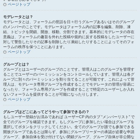
ページトップ
モデレータとは？
モデレータとは、フォーラムの世話を日々行うグループあるいはそのグループ
のメンバーのことです。モデレータはフォーラム内の記事を編集、削除、凍
結、トピックを閉鎖、開放、移動、分割できます。基本的にモデレータの存在
意義は、フォーラムの趣旨を外れた投稿や規約に反する投稿をしたユーザーに
対して警告したりその記事を削除したり凍結したりすることによってそのフォ
ーラムの秩序を保つことにあります。
ページトップ
グループとは？
グループとはユーザーのグループのことです。管理人はこのグループを管理す
ることでユーザーのパーミッションをコントロールしています。管理人は各グ
ループに別々のパーミッションを割り当てることが可能です。これによって管
理人は、モデレータ専用グループを作成することでモデレータの管理が容易に
なったり、フォーラム専用グループを作成することで特定のユーザーしか入れ
ないフォーラムを提供することが可能になったりします。
ページトップ
グループはどこにあってどうやって参加できるの？
もしユーザー登録がお済みであれば ユーザーCP 内のタブ “メンバーリスト” で
全てのグループを確認できます。もしグループに参加したい場合はグループを
選択してボタンをクリックしてください。全てのグループが誰でも参加できる
開放グループであるとは限らず、参加にグループリーダーの承認が必要な申請
グループ、参加自体を受け付けてない閉鎖グループ、グループ自体が非公開な