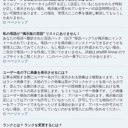
タイムゾーンと サマータイム/DST を正しく設定しているにもかかわらず時刻
が正しく表示されない場合、掲示板が置かれているサーバの設定時間が正しく
ない可能性があります。この場合、管理人にこの事を連絡し解決してもらうし
かありません。
ページトップ
私の母語が “掲示板の言語” リストにありません！
あなたの母語へ翻訳された言語パック （以下 “母語パック”) が掲示板にインス
トールされていません。母語パックを掲示板にインストールできるかどうかを
管理人に訊いてみてください。もし母語パックがまだ作成されていない場合、
ご自分で母語パックを作成して頂いてかまいません。詳細は phpBB Group のウ
ェブサイトをご覧ください （このページの一番下にリンクがあります） 。
ページトップ
ユーザー名の下に画像を表示させるには？
記事を閲覧する際にユーザー名の下に表示される画像は２種類あります。１つ
はランク画像です。大抵のランク画像は星かブロックかドットを並べたもので
す。並んでいる数の多さは、そのユーザーの投稿数または掲示板における地
位・ステータスの高さを意味します。もう１つはユーザー画像です。この画像
はユーザー独自の画像である場合が多く、アバターと呼ばれます。掲示板の設
定によってはアバターを許可していなかったり、許可していても独自のアバタ
ーをアップロードできなかったりする場合があります。アバターが許可されて
いない場合、どうして許可していないのかを管理人にお問い合わせください。
ページトップ
ランクとは？ ランクを変更するには？