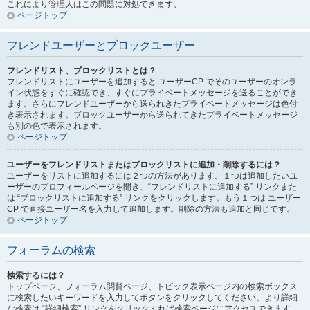
これにより管理人はこの問題に対処できます。
ページトップ
フレンドユーザーとブロックユーザー
フレンドリスト、ブロックリストとは？
フレンドリストにユーザーを追加すると ユーザーCP でそのユーザーのオンラ
イン状態をすぐに確認でき、すぐにプライベートメッセージを送ることができ
ます。さらにフレンドユーザーから送られきたプライベートメッセージは色付
き表示されます。ブロックユーザーから送られてきたプライベートメッセージ
も別の色で表示されます。
ページトップ
ユーザーをフレンドリストまたはブロックリストに追加・削除するには？
ユーザーをリストに追加するには２つの方法があります。１つは追加したいユ
ーザーのプロフィールページを開き、“フレンドリストに追加する” リンクまた
は “ブロックリストに追加する” リンクをクリックします。もう１つは ユーザー
CP で直接ユーザー名を入力して追加します。削除の方法も追加と同じです。
ページトップ
フォーラムの検索
検索するには？
トップページ、フォーラム閲覧ページ、トピック表示ページ内の検索ボックス
に検索したいキーワードを入力してボタンをクリックしてください。より詳細
な検索は “詳細検索” リンクをクリックすれば検索ページにアクセスできます。