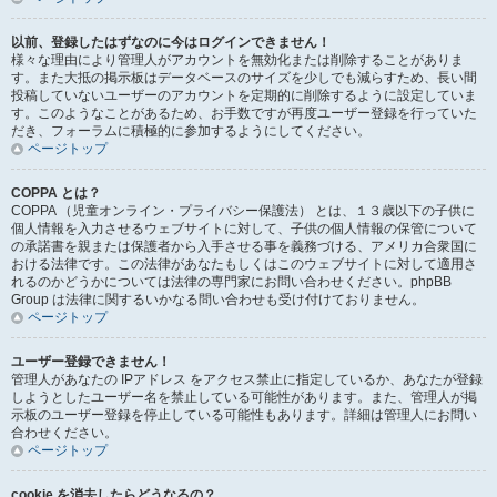
以前、登録したはずなのに今はログインできません！
様々な理由により管理人がアカウントを無効化または削除することがありま
す。また大抵の掲示板はデータベースのサイズを少しでも減らすため、長い間
投稿していないユーザーのアカウントを定期的に削除するように設定していま
す。このようなことがあるため、お手数ですが再度ユーザー登録を行っていた
だき、フォーラムに積極的に参加するようにしてください。
ページトップ
COPPA とは？
COPPA （児童オンライン・プライバシー保護法） とは、１３歳以下の子供に
個人情報を入力させるウェブサイトに対して、子供の個人情報の保管について
の承諾書を親または保護者から入手させる事を義務づける、アメリカ合衆国に
おける法律です。この法律があなたもしくはこのウェブサイトに対して適用さ
れるのかどうかについては法律の専門家にお問い合わせください。phpBB
Group は法律に関するいかなる問い合わせも受け付けておりません。
ページトップ
ユーザー登録できません！
管理人があなたの IPアドレス をアクセス禁止に指定しているか、あなたが登録
しようとしたユーザー名を禁止している可能性があります。また、管理人が掲
示板のユーザー登録を停止している可能性もあります。詳細は管理人にお問い
合わせください。
ページトップ
cookie を消去したらどうなるの？