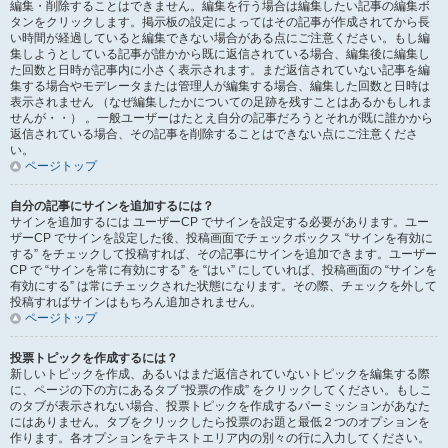
編集・削除することはできません。編集を行う場合は編集したい記事の編集ボ
タンをクリックします。掲示板の設定によってはその記事が作成されてから長
い時間が経過していると編集できない場合がある点にご注意ください。もし編
集しようとしている記事が誰かから既に返信されている場合、編集後に編集し
た回数と日時が記事内に小さく表示されます。まだ返信されていない記事を編
集する場合やモデレータまたは管理人が編集する場合、編集した回数と日時は
表示されません （なぜ編集したかについての足跡を残すことはあるかもしれま
せんが・・） 。一般ユーザーはたとえ自分の記事だろうとそれが既に誰かから
返信されている場合、その記事を削除することはできない点にご注意くださ
い。
ページトップ
自分の記事にサインを追加するには？
サインを追加するには ユーザーCP でサインを設定する必要があります。ユー
ザーCP でサインを設定した後、投稿画面でチェックボックス “サインを有効に
する” をチェックして投稿すれば、その記事にサインを追加できます。ユーザー
CP で “サインを常に有効にする” を “はい” にしていれば、投稿画面の “サインを
有効にする” は常にチェックされた状態になります。その際、チェックを外して
投稿すればサインはもちろん追加されません。
ページトップ
投票トピックを作成するには？
新しいトピックを作成、あるいはまだ返信されていないトピックを編集する際
に、ページの下の方にあるタブ “投票の作成” をクリックしてください。もしこ
のタブが表示されない場合、投票トピックを作成するパーミッションがあなた
にはありません。タブをクリックしたら投票のお題と最低２つのオプションを
作ります。各オプションをテキストエリア内の別々の行に入力してください。