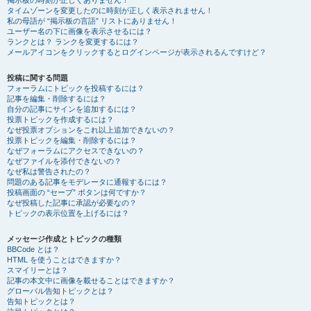
掲示板の時刻が正しくありません！
タイムゾーンを変更したのに時刻が正しく表示されません！
私の母語が “掲示板の言語” リストにありません！
ユーザー名の下に画像を表示させるには？
ランクとは？ ランクを変更するには？
メールアイコンをクリックするとログインページが表示されるんですけど？
投稿に関する問題
フォーラムにトピックを投稿するには？
記事を編集・削除するには？
自分の記事にサインを追加するには？
投票トピックを作成するには？
なぜ投票オプションをこれ以上追加できないの？
投票トピックを編集・削除するには？
なぜフォーラムにアクセスできないの？
なぜファイルを添付できないの？
なぜ私は警告されたの？
問題のある記事をモデレータに通報するには？
投稿画面の “セーブ” ボタンは何ですか？
なぜ投稿した記事に承認が必要なの？
トピックの表示位置を上げるには？
メッセージ作成とトピックの種類
BBCode とは？
HTML を使うことはできますか？
スマイリーとは？
記事の本文中に画像を載せることはできますか？
グローバル告知トピックとは？
告知トピックとは？