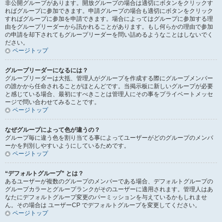
非公開グループがあります。開放グループの場合は適切にボタンをクリックす
ればグループに参加できます。申請グループの場合も適切にボタンをクリック
すればグループに参加を申請できます。場合によってはグループに参加する理
由をグループリーダーから訊かれることがあります。もし何らかの理由で参加
の申請を却下されてもグループリーダーを問い詰めるようなことはしないでく
ださい。
ページトップ
グループリーダーになるには？
グループリーダーは大抵、管理人がグループを作成する際にグループメンバー
の誰かから任命されることがほとんどです。当掲示板に新しいグループが必要
と感じている場合、最初にすべきことは管理人にその事をプライベートメッセ
ージで問い合わせてみることです。
ページトップ
なぜグループによって色が違うの？
グループ毎に違う色を割り当てる事によってユーザーがどのグループのメンバ
ーかを判別しやすいようにしているためです。
ページトップ
“デフォルトグループ” とは？
あるユーザーが複数のグループのメンバーである場合、デフォルトグループの
グループカラーとグループランクがそのユーザーに適用されます。管理人はあ
なたにデフォルトグループ変更のパーミッションを与えているかもしれませ
ん。その場合は ユーザーCP でデフォルトグループを変更してください。
ページトップ