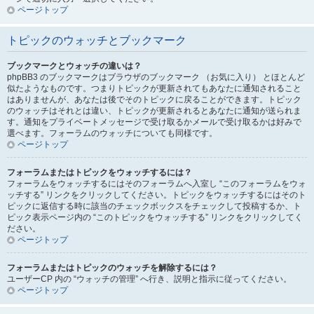
ページトップ
トピックのウォッチとブックマーク
ブックマークとウォッチの違いは？
phpBB3 のブックマークはブラウザのブックマーク （お気に入り） とほとんど
似たようなものです。つまりトピックが更新されてもあなたに通知されること
はありませんが、あなたは後でそのトピックに戻ることができます。トピック
のウォッチはそれとは違い、トピックが更新されるとあなたに通知が送られま
す。通知をプライベートメッセージで受け取るかメールで受け取るかは好みで
選べます。フォーラムのウォッチについても同様です。
ページトップ
フォーラムまたはトピックをウォッチするには？
フォーラムをウォッチするにはそのフォーラムへ入室し “このフォーラムをウォ
ッチする” リンクをクリックしてください。トピックをウォッチするにはそのト
ピックに返信する時に該当のチェックボックスをチェックして投稿するか、ト
ピック表示ページ内の “このトピックをウォッチする” リンクをクリックしてく
ださい。
ページトップ
フォーラムまたはトピックのウォッチを解除するには？
ユーザーCP 内の “ウォッチの管理” へ行き、説明と指示に従ってください。
ページトップ