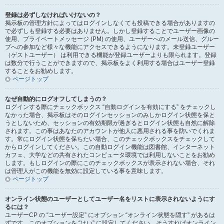
登録は必ずしなければいけないの？
掲示板の管理方針によってはログインしなくても投稿できる場合がありますの
で必ずしも登録する必要はありません。しかし登録することでユーザー画像の
使用、プライベートメッセージ (PM) の使用、ユーザーへのメール送信、グルー
プへの参加など様々な機能にアクセスできるようになります。未登録ユーザー
（ゲストユーザー） は利用できる機能が登録ユーザーよりも限られます。登録
は数分で行うことができますので、掲示板をよく利用する場合はユーザー登録
することをお勧めします。
ページトップ
なぜ自動的にログオフしてしまうの？
ログインする際にチェックボックス “自動ログインを有効にする” をチェックし
なかった場合、掲示板はそのログインセッションのみしかログイン状態を保と
うとしないため、セッションの有効期限が過ぎるとログイン状態も自然に解除
されます。この事はあなたのアカウントが他人に悪用される事を防いでくれま
す。常にログイン状態を保ちたい場合、このチェックボックスをチェックして
からログインしてください。この自動ログイン機能は図書館、インターネット
カフェ、大学などの共有されたコンピュータ環境では利用しないことをお勧め
します。もしログインの際にこのチェックボックスが表示されない場合、それ
は管理人がこの機能を無効に設定している事を意味します。
ページトップ
オンライン状態のユーザーとしてユーザー名をリストに表示されないようにす
るには？
ユーザーCP の “ユーザー設定” にオプション “オンライン状態を隠す” があるは
ずです。このオプションを “はい” に設定してください。そうすればオンライン