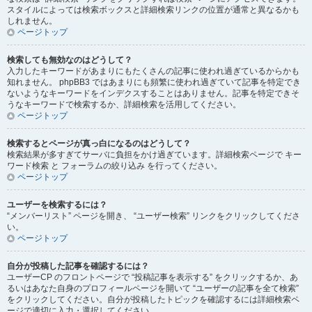
スタイルによっては検索ボックスと詳細検索リンクの位置が通常と異なるかも
しれません。
ページトップ
検索しても無効なのはどうして？
入力したキーワードがあまりにもたくさんの記事に使われ過ぎているからかも
知れません。 phpBB3 ではあまりにも頻繁に使われ過ぎていて記事を特定でき
ないようなキーワードをインデクスすることはありません。記事を特定できそ
うなキーワードで検索するか、詳細検索を活用してください。
ページトップ
検索するとページが真っ白になるのはどうして？
検索結果が多すぎてサーバに負担をかけ過ぎています。詳細検索ページで キー
ワード検索 と フォーラムの絞り込み を行ってください。
ページトップ
ユーザーを検索するには？
“メンバーリスト” ページを開き、 “ユーザー検索” リンクをクリックしてくださ
い。
ページトップ
自分が投稿した記事を確認するには？
ユーザーCP のフロントページで “投稿記事を表示する” をクリックするか、あ
るいはあなた自身のプロフィールページを開いて “ユーザーの記事を全て検索”
をクリックしてください。自分が投稿したトピックを確認するには詳細検索ペ
ージで適切に入力・選択してください。