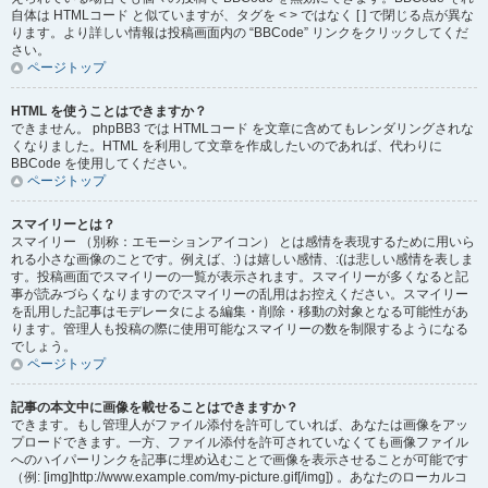
自体は HTMLコード と似ていますが、タグを < > ではなく [ ] で閉じる点が異な
ります。より詳しい情報は投稿画面内の “BBCode” リンクをクリックしてくだ
さい。
ページトップ
HTML を使うことはできますか？
できません。 phpBB3 では HTMLコード を文章に含めてもレンダリングされな
くなりました。HTML を利用して文章を作成したいのであれば、代わりに
BBCode を使用してください。
ページトップ
スマイリーとは？
スマイリー （別称：エモーションアイコン） とは感情を表現するために用いら
れる小さな画像のことです。例えば、:) は嬉しい感情、:(は悲しい感情を表しま
す。投稿画面でスマイリーの一覧が表示されます。スマイリーが多くなると記
事が読みづらくなりますのでスマイリーの乱用はお控えください。スマイリー
を乱用した記事はモデレータによる編集・削除・移動の対象となる可能性があ
ります。管理人も投稿の際に使用可能なスマイリーの数を制限するようになる
でしょう。
ページトップ
記事の本文中に画像を載せることはできますか？
できます。もし管理人がファイル添付を許可していれば、あなたは画像をアッ
プロードできます。一方、ファイル添付を許可されていなくても画像ファイル
へのハイパーリンクを記事に埋め込むことで画像を表示させることが可能です
（例: [img]http://www.example.com/my-picture.gif[/img]) 。あなたのローカルコ