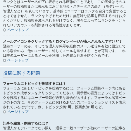
ランクとはユーザー名の下に表示される画像のことであり、この画像はそのユ
ーザーの投稿数または掲示板における地位・ステータスの高さ （モデレータ、
管理人など） を表しています。基本的にユーザーはランクを自分で変更するこ
とはできません。ランクを上げるためだけに無意味な記事を投稿するのはお控
えください。投稿数を減らされるだけでなく、場合によってはランクを下げら
れたりアカウントを削除される可能性があります。
ページトップ
メールアイコンをクリックするとログインページが表示されるんですけど？
登録ユーザーのみ、そして管理人が掲示板経由のメール送信を有効に設定して
いる場合のみ、他のユーザーに対してメールを送信することが可能です。これ
は匿名ユーザーによるメールを利用した悪質な行為を防ぐためです。
ページトップ
投稿に関する問題
フォーラムにトピックを投稿するには？
フォーラムに新しいトピックを投稿するには、フォーラム閲覧ページ内にある
トピック作成ボタンをクリックしてください。掲示板の設定によってはトピッ
クを投稿するにはユーザー登録が必要な場合があります。フォーラム閲覧ペー
ジの下の方に、そのフォーラムにおけるあなたのパーミッションがリスト表示
されているはずです。例、トピック投稿:
可
、投票参加:
可
など。
ページトップ
記事を編集・削除するには？
管理人かモデレータでない限り、通常は一般ユーザーが他のユーザーの記事を