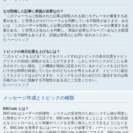
なぜ投稿した記事に承認が必要なの？
「このフォーラムに投稿された記事は閲覧される前にモデレータが審査する必
要がある」 と管理人がそのフォーラムを判断している可能性があります。ある
いは 「このユーザーが投稿した記事は閲覧される前にモデレータが審査する必
要がある」 と管理人があなたを判断し、承認が必要なグループへあなたを配置
している可能性もあります。詳細は管理人にお問い合わせください。
ページトップ
トピックの表示位置を上げるには？
“このトピックを上げる” リンクをクリックすればトピックの表示位置をトピッ
クリストの先頭に移動させることができます。しかしそのリンクがどこにも表
示されていない場合、この機能が無効に設定されているかトピックを上げるの
に十分な時間が経過していないかのどちらかが考えられます。トピックに返信
してもトピックは上がりますが、トピックを上げるためだけに返信するのは掲
示板のルールに抵触する可能性がある点にご注意ください。
ページトップ
メッセージ作成とトピックの種類
BBCode とは？
BBCode はユーザーの利便性・システムの安全性のためにシステム側が用意し
た簡単なマークアップ言語です。BBCode を使用することによって文章の見栄
えをコントロールしたり画像やリンクを文章に挿入したりできるようになりま
す。BBCode を使用するにはパーミッションが必要です。パーミッションが与
えられている場合でも個々の投稿で BBCode を無効にできます。BBCode それ