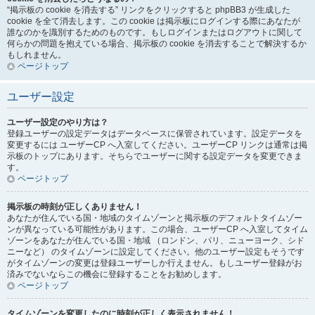
“掲示板の cookie を消去する” リンクをクリックすると phpBB3 が生成した
cookie を全て消去します。この cookie は掲示板にログインする際にあなたが
誰なのかを識別するためのものです。もしログインまたはログアウトに関して
何らかの問題を抱えている場合、掲示板の cookie を消去することで解決するか
もしれません。
ページトップ
ユーザー設定
ユーザー設定のやり方は？
登録ユーザーの設定データはデータベースに保管されています。設定データを
変更するには ユーザーCP へ入室してください。ユーザーCP リンクは通常は掲
示板のトップにあります。そちらでユーザーに関する設定データを変更できま
す。
ページトップ
掲示板の時刻が正しくありません！
あなたが住んでいる国・地域のタイムゾーンと掲示板のデフォルトタイムゾー
ンが異なっている可能性があります。この場合、ユーザーCP へ入室してタイム
ゾーンをあなたが住んでいる国・地域 （ロンドン、パリ、ニューヨーク、シド
ニーなど） のタイムゾーンに設定してください。他のユーザー設定もそうです
がタイムゾーンの変更は登録ユーザーしか行えません。もしユーザー登録がお
済みでないならこの機会に登録することをお勧めします。
ページトップ
タイムゾーンを変更したのに時刻が正しく表示されません！