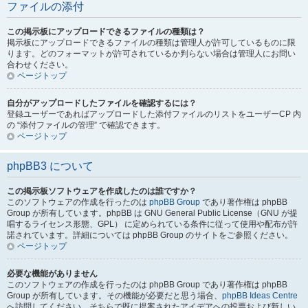
ファイルの添付
この掲示板にアップロードできるファイルの種類は？
掲示板にアップロードできるファイルの種類は管理人が許可しているものに限
ります。どのフォーマットが許可されているか判らない場合は管理人にお問い
合わせください。
ページトップ
自分がアップロードしたファイルを確認するには？
登録ユーザーであればアップロードした添付ファイルのリストをユーザーCP 内
の “添付ファイルの管理” で確認できます。
ページトップ
phpBB3 について
この掲示板ソフトウェアを作成したのは誰ですか？
このソフトウェアの作成を行ったのは
phpBB Group
であり著作権は phpBB
Group が所有しています。phpBB は GNU General Public License（GNU が提
唱するライセンス形態、GPL） に定められている条件に従って使用や配布が許
諾されています。詳細については phpBB Group のサイトをご参照ください。
ページトップ
必要な機能がありません
このソフトウェアの作成を行ったのは phpBB Group であり著作権は phpBB
Group が所有しています。その機能が必要だと思う場合、
phpBB Ideas Centre
へ訪問してください。そちらで既に提案されたアイデアへの投票および新しい