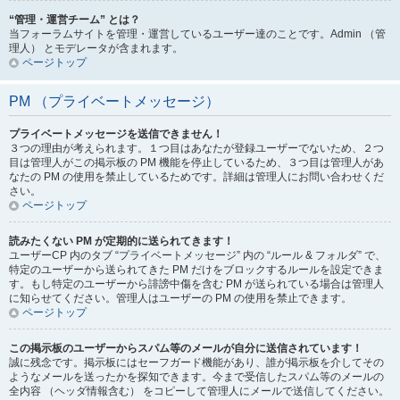
“管理・運営チーム” とは？
当フォーラムサイトを管理・運営しているユーザー達のことです。Admin （管
理人） とモデレータが含まれます。
ページトップ
PM （プライベートメッセージ）
プライベートメッセージを送信できません！
３つの理由が考えられます。１つ目はあなたが登録ユーザーでないため、２つ
目は管理人がこの掲示板の PM 機能を停止しているため、３つ目は管理人があ
なたの PM の使用を禁止しているためです。詳細は管理人にお問い合わせくだ
さい。
ページトップ
読みたくない PM が定期的に送られてきます！
ユーザーCP 内のタブ “プライベートメッセージ” 内の “ルール & フォルダ” で、
特定のユーザーから送られてきた PM だけをブロックするルールを設定できま
す。もし特定のユーザーから誹謗中傷を含む PM が送られている場合は管理人
に知らせてください。管理人はユーザーの PM の使用を禁止できます。
ページトップ
この掲示板のユーザーからスパム等のメールが自分に送信されています！
誠に残念です。掲示板にはセーフガード機能があり、誰が掲示板を介してその
ようなメールを送ったかを探知できます。今まで受信したスパム等のメールの
全内容 （ヘッダ情報含む） をコピーして管理人にメールで送信してください。