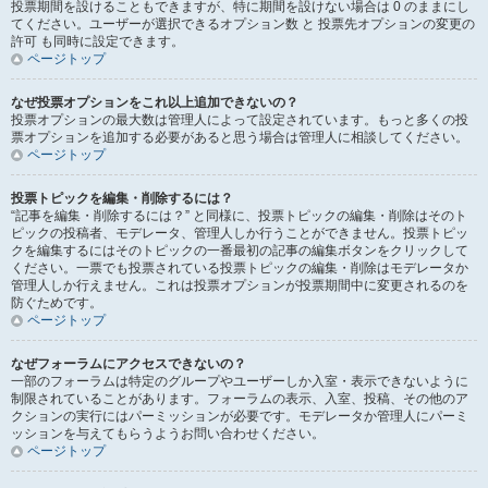
投票期間を設けることもできますが、特に期間を設けない場合は 0 のままにし
てください。ユーザーが選択できるオプション数 と 投票先オプションの変更の
許可 も同時に設定できます。
ページトップ
なぜ投票オプションをこれ以上追加できないの？
投票オプションの最大数は管理人によって設定されています。もっと多くの投
票オプションを追加する必要があると思う場合は管理人に相談してください。
ページトップ
投票トピックを編集・削除するには？
“記事を編集・削除するには？” と同様に、投票トピックの編集・削除はそのト
ピックの投稿者、モデレータ、管理人しか行うことができません。投票トピッ
クを編集するにはそのトピックの一番最初の記事の編集ボタンをクリックして
ください。一票でも投票されている投票トピックの編集・削除はモデレータか
管理人しか行えません。これは投票オプションが投票期間中に変更されるのを
防ぐためです。
ページトップ
なぜフォーラムにアクセスできないの？
一部のフォーラムは特定のグループやユーザーしか入室・表示できないように
制限されていることがあります。フォーラムの表示、入室、投稿、その他のア
クションの実行にはパーミッションが必要です。モデレータか管理人にパーミ
ッションを与えてもらうようお問い合わせください。
ページトップ