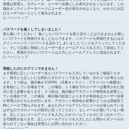
状態は管理人、モデレータ、ユーザー自身にしか表示されなくなります。この
場合オンラインデータページにユーザー名が表示されなくなり、かわりにお忍
びユーザーの一人として表示されます。
ページトップ
パスワードを無くしてしまいました！
落ち着いてください！ 無くしたパスワードを取り戻すことはできませんが新し
いパスワードを再発行することならできます。パスワードを再発行するにはロ
グインページで
パスワードを忘れてしまいました
リンクをクリックしてくださ
い。そして以前に登録したユーザー名とメールアドレスを入力して送信してく
ださい。再発行されたパスワードは入力したメールアドレスに送信されます。
ページトップ
登録したのにログインできません！
まず最初に正しいユーザー名とパスワードを入力しているかをご確認くださ
い。両方とも正しいにも関わらずログインできない場合、次の２つが考えられ
ます。１つ目は、掲示板が COPPA （児童オンライン・プライバシー保護法）
を有効にしている場合です。この場合、１３歳以下のユーザーは要求された指
示に従う必要があります。２つ目は、掲示板がアカウントの有効化を必要とし
ている場合です。この場合、掲示板の設定によりますが有効化はユーザー自身
か管理人のどちらかが行います。アカウント有効化が必要かどうかは登録完了
時にメールで知らされます。あなたのメールアドレスにメールが送られている
はずなのでそのメールの指示に従ってください。もしメールが届いていない場
合、正しくないメールアドレスを入力したかスパムフィルタに引っかかってい
る可能性があります。正しいメールアドレスを入力したにも関わらずメールが
送られてこない場合は管理人にお問い合わせください。
ページトップ