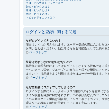
グローバル告知トピックとは？
告知トピックとは？
注目トピックとは？
閉鎖トピックとは？
トピックアイコンとは？
ログインと登録に関する問題
なぜログインできないの？
理由はいくつか考えられます。ユーザー登録の際に入力したユ
お問い合わせください。他に考えられる可能性としては掲示板
ページトップ
登録は必ずしなければいけないの？
掲示板の管理方針によってはログインしなくても投稿できる場合
ーへのメール送信、グループへの参加など様々な機能にアクセ
ますので、掲示板をよく利用する場合はユーザー登録すること
ページトップ
なぜ自動的にログオフしてしまうの？
ログインする際にチェックボックス “自動ログインを有効にす
グイン状態も自然に解除されます。この事はあなたのアカウン
この自動ログイン機能は図書館、インターネットカフェ、大学
理人がこの機能を無効に設定している事を意味します。
ページトップ