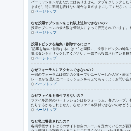
パーミッションがあなたにはありません。タブをクリックした
ますが、特に期間を設けない場合は 0 のままにしてください。
ページトップ
なぜ投票オプションをこれ以上追加できないの？
投票オプションの最大数は管理人によって設定されています。
ページトップ
投票トピックを編集・削除するには？
“記事を編集・削除するには？” と同様に、投票トピックの編
集ボタンをクリックしてください。一票でも投票されている投
ページトップ
なぜフォーラムにアクセスできないの？
一部のフォーラムは特定のグループやユーザーしか入室・表示
レータか管理人にパーミッションを与えてもらうようお問い合
ページトップ
なぜファイルを添付できないの？
ファイル添付のパーミッションは各フォーラム、各グループ、
たりするかもしれません。なぜファイル添付できないのかどう
ページトップ
なぜ私は警告されたの？
各掲示板サイトはそのサイト独自のルールを定めているのが普
たは管理人の判断であることにご注意ください。phpBB Gr