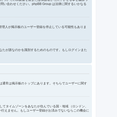
わせください。phpBB Group は法律に関するいかなる
、管理人が掲示板のユーザー登録を停止している可能性もありま
ンする際にあなたが誰なのかを識別するためのものです。もしログインまた
クは通常は掲示板のトップにあります。そちらでユーザーに関す
してタイムゾーンをあなたが住んでいる国・地域 （ロンドン、
か行えません。もしユーザー登録がお済みでないならこの機会に