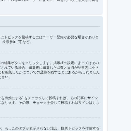
てはトピックを投稿するにはユーザー登録が必要な場合がありま
、投票参加:
可
など。
事の編集ボタンをクリックします。掲示板の設定によってはその
信されている場合、編集後に編集した回数と日時が記事内に小さ
なぜ編集したかについての足跡を残すことはあるかもしれません
ださい。
ンを有効にする” をチェックして投稿すれば、その記事にサイン
た状態になります。その際、チェックを外して投稿すればサインはもち
さい。もしこのタブが表示されない場合、投票トピックを作成する