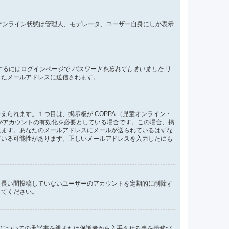
すればオンライン状態は管理人、モデレータ、ユーザー自身にしか表示
するにはログインページで
パスワードを忘れてしまいました
リ
したメールアドレスに送信されます。
れます。１つ目は、掲示板が COPPA （児童オンライン・
がアカウントの有効化を必要としている場合です。この場合、掲
れます。あなたのメールアドレスにメールが送られているはずな
ている可能性があります。正しいメールアドレスを入力したにも
、長い間投稿していないユーザーのアカウントを定期的に削除す
してください。
管についての承諾書を親または保護者から入手させる事を義務づ