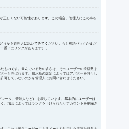
間が正しくない可能性があります。この場合、管理人にこの事を
るかどうかを管理人に訊いてみてください。もし母語パックがまだ
の一番下にリンクがあります） 。
べたものです。並んでいる数の多さは、そのユーザーの投稿数ま
バターと呼ばれます。掲示板の設定によってはアバターを許可し
て許可していないのかを管理人にお問い合わせください。
デレータ、管理人など） を表しています。基本的にユーザーは
なく、場合によってはランクを下げられたりアカウントを削除さ
です。これは匿名ユーザーによるメールを利用した悪質な行為を