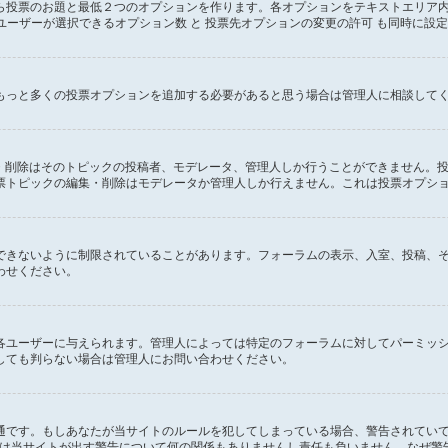
ら投票のお題と最低２つのオプションを作ります。各オプションをテキストエリア
ユーザーが選択できるオプション数 と 投票先オプションの変更の許可 も同時に設
もっと多くの投票オプションを追加する必要があると思う場合は管理人に相談して
集・削除はそのトピックの投稿者、モデレータ、管理人しか行うことができません。
票トピックの編集・削除はモデレータか管理人しか行えません。これは投票オプシ
できないように制限されていることがあります。フォーラムの表示、入室、投稿、
わせください。
各ユーザーに与えられます。管理人によっては特定のフォーラムに対してパーミッ
しても判らない場合は管理人にお問い合わせください。
通です。もしあなたが当サイトのルールを犯してしまっている場合、警告されてい
oup は当サイトが出す警告について何の関係もありませんし責任も負いません。な