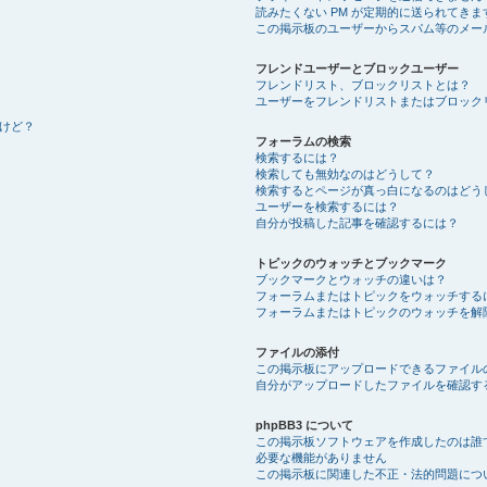
読みたくない PM が定期的に送られてきま
この掲示板のユーザーからスパム等のメー
フレンドユーザーとブロックユーザー
フレンドリスト、ブロックリストとは？
ユーザーをフレンドリストまたはブロック
けど？
フォーラムの検索
検索するには？
検索しても無効なのはどうして？
検索するとページが真っ白になるのはどう
ユーザーを検索するには？
自分が投稿した記事を確認するには？
トピックのウォッチとブックマーク
ブックマークとウォッチの違いは？
フォーラムまたはトピックをウォッチする
フォーラムまたはトピックのウォッチを解
ファイルの添付
この掲示板にアップロードできるファイル
自分がアップロードしたファイルを確認す
phpBB3 について
この掲示板ソフトウェアを作成したのは誰
必要な機能がありません
この掲示板に関連した不正・法的問題につ