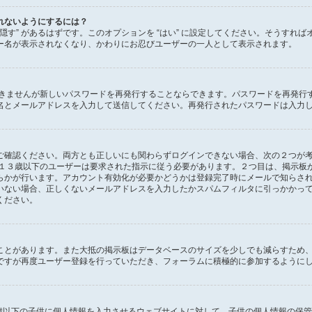
れないようにするには？
状態を隠す” があるはずです。このオプションを “はい” に設定してください。そう
ー名が表示されなくなり、かわりにお忍びユーザーの一人として表示されます。
できませんが新しいパスワードを再発行することならできます。パスワードを再発行
名とメールアドレスを入力して送信してください。再発行されたパスワードは入力
確認ください。両方とも正しいにも関わらずログインできない場合、次の２つが考えら
、１３歳以下のユーザーは要求された指示に従う必要があります。２つ目は、掲示板
らかが行います。アカウント有効化が必要かどうかは登録完了時にメールで知らさ
いない場合、正しくないメールアドレスを入力したかスパムフィルタに引っかかっ
ください。
ことがあります。また大抵の掲示板はデータベースのサイズを少しでも減らすため
ですが再度ユーザー登録を行っていただき、フォーラムに積極的に参加するように
１３歳以下の子供に個人情報を入力させるウェブサイトに対して、子供の個人情報の保