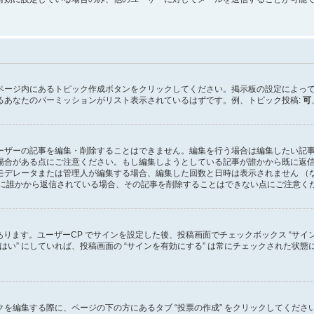
ページ内にあるトピック作成ボタンをクリックしてください。掲示板の設定によっ
るあなたのパーミッションがリスト表示されているはずです。例、トピック投稿:
可
ーザーの記事を編集・削除することはできません。編集を行う場合は編集したい記
場合がある点にご注意ください。もし編集しようとしている記事が誰かから既に返
モデレータまたは管理人が編集する場合、編集した回数と日時は表示されません （
既に誰かから返信されている場合、その記事を削除することはできない点にご注意く
あります。ユーザーCP でサインを設定した後、投稿画面でチェックボックス “サイ
を “はい” にしていれば、投稿画面の “サインを有効にする” は常にチェックされ
を編集する際に、ページの下の方にあるタブ “投票の作成” をクリックしてくだ