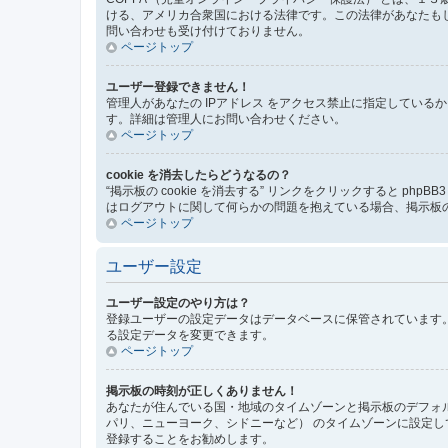
ける、アメリカ合衆国における法律です。この法律があなたもしく
問い合わせも受け付けておりません。
ページトップ
ユーザー登録できません！
管理人があなたの IPアドレス をアクセス禁止に指定してい
す。詳細は管理人にお問い合わせください。
ページトップ
cookie を消去したらどうなるの？
“掲示板の cookie を消去する” リンクをクリックすると ph
はログアウトに関して何らかの問題を抱えている場合、掲示板の 
ページトップ
ユーザー設定
ユーザー設定のやり方は？
登録ユーザーの設定データはデータベースに保管されています。
る設定データを変更できます。
ページトップ
掲示板の時刻が正しくありません！
あなたが住んでいる国・地域のタイムゾーンと掲示板のデフォル
パリ、ニューヨーク、シドニーなど） のタイムゾーンに設定
登録することをお勧めします。