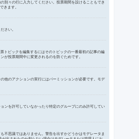
内の別々の行に入力してください。投票期間を設けることもでき
定できます。
ください。
投票トピックを編集するにはそのトピックの一番最初の記事の編
ョンが投票期間中に変更されるのを防ぐためです。
その他のアクションの実行にはパーミッションが必要です。モデ
ションを許可していなかったり特定のグループにのみ許可してい
ても不思議ではありません。警告を出すかどうかはモデレータま
ぜ警告が出されたのか判らない場合はモデレータまたは管理人にお