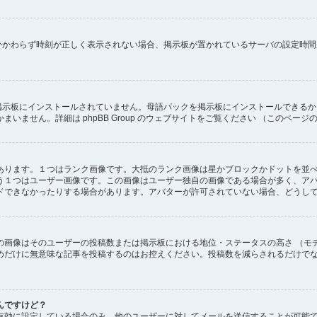
にもかかわらず時刻が正しく表示されない場合、掲示板が置かれているサーバの設定時
) が掲示板にインストールされていません。母語パックを掲示板にインストールでき
ません。詳細は phpBB Group のウェブサイトをご覧ください （このページ
あります。１つはランク画像です。大抵のランク画像は星かブロックかドットを並
う１つはユーザー画像です。この画像はユーザー独自の画像である場合が多く、ア
ドできなかったりする場合があります。アバターが許可されていない場合、どうし
の画像はそのユーザーの投稿数または掲示板における地位・ステータスの高さ （モ
めだけに無意味な記事を投稿するのはお控えください。投稿数を減らされるだけで
んですけど？
有効に設定している場合のみ、他のユーザーに対してメールを送信することが可能