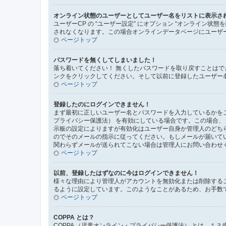
オンライン状態のユーザーとしてユーザー名をリストに表示さ
ユーザーCP の “ユーザー設定” にオプション “オンライン
されなくなります。この場合オンラインデータページにユーザ
ページトップ
パスワードを無くしてしまいました！
落ち着いてください！ 無くしたパスワードを取り戻すことは
ンクをクリックしてください。そして以前に登録したユーザー
ページトップ
登録したのにログインできません！
まず最初に正しいユーザー名とパスワードを入力しているかをご
プライバシー保護法） を有効にしている場合です。この場合
示板の設定によりますが有効化はユーザー自身か管理人のどち
のでそのメールの指示に従ってください。もしメールが届いて
関わらずメールが送られてこない場合は管理人にお問い合わせ
ページトップ
以前、登録したはずなのに今はログインできません！
様々な理由により管理人がアカウントを無効化または削除する
るように設定しています。このようなことがあるため、お手数
ページトップ
COPPA とは？
COPPA （児童オンライン・プライバシー保護法） とは、