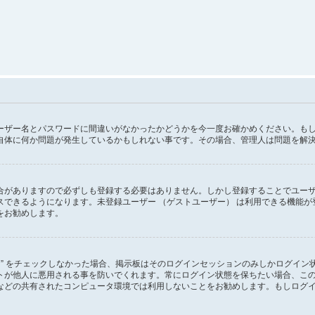
ーザー名とパスワードに間違いがなかったかどうかを今一度お確かめください。も
自体に何か問題が発生しているかもしれない事です。その場合、管理人は問題を解
がありますので必ずしも登録する必要はありません。しかし登録することでユーザー画
スできるようになります。未登録ユーザー （ゲストユーザー） は利用できる機能
をお勧めします。
る” をチェックしなかった場合、掲示板はそのログインセッションのみしかログイ
トが他人に悪用される事を防いでくれます。常にログイン状態を保ちたい場合、こ
などの共有されたコンピュータ環境では利用しないことをお勧めします。もしログ