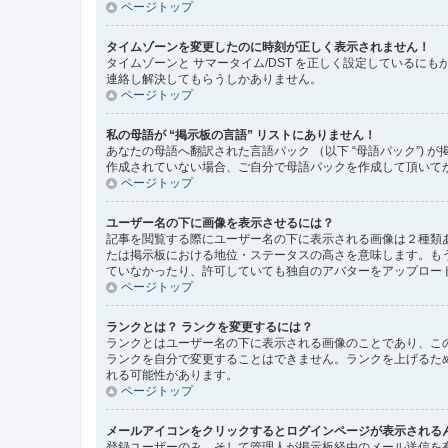
ページトップ
タイムゾーンを変更したのに時刻が正しく表示されません！
タイムゾーンと サマータイム/DST を正しく設定している
連絡し解決してもらうしかありません。
ページトップ
私の母語が “掲示板の言語” リストにありません！
あなたの母語へ翻訳された言語パック （以下 “母語パック”
作成されていない場合、ご自分で母語パックを作成して頂いてかまい
ページトップ
ユーザー名の下に画像を表示させるには？
記事を閲覧する際にユーザー名の下に表示される画像は２種類
たは掲示板における地位・ステータスの高さを意味します。も
ていなかったり、許可していても独自のアバターをアップロー
ページトップ
ランクとは？ ランクを変更するには？
ランクとはユーザー名の下に表示される画像のことであり、こ
ランクを自分で変更することはできません。ランクを上げるた
れる可能性があります。
ページトップ
メールアイコンをクリックするとログインページが表示される
登録ユーザーのみ、そして管理人が掲示板経由のメール送信を