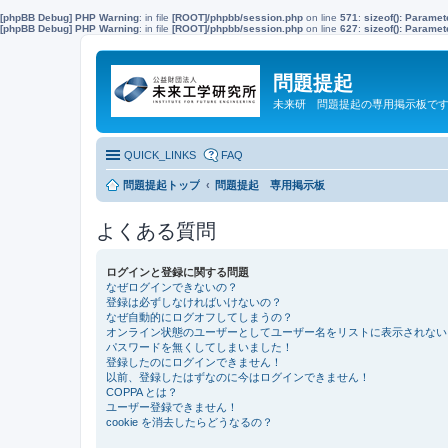
[phpBB Debug] PHP Warning
: in file
[ROOT]/phpbb/session.php
on line
571
:
sizeof(): Parame
[phpBB Debug] PHP Warning
: in file
[ROOT]/phpbb/session.php
on line
627
:
sizeof(): Parame
問題提起
未来研 問題提起の専用掲示板で
QUICK_LINKS
FAQ
問題提起トップ
問題提起 専用掲示板
よくある質問
ログインと登録に関する問題
なぜログインできないの？
登録は必ずしなければいけないの？
なぜ自動的にログオフしてしまうの？
オンライン状態のユーザーとしてユーザー名をリストに表示されない
パスワードを無くしてしまいました！
登録したのにログインできません！
以前、登録したはずなのに今はログインできません！
COPPA とは？
ユーザー登録できません！
cookie を消去したらどうなるの？