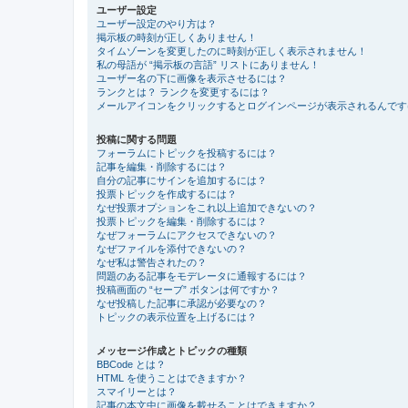
ユーザー設定
ユーザー設定のやり方は？
掲示板の時刻が正しくありません！
タイムゾーンを変更したのに時刻が正しく表示されません！
私の母語が “掲示板の言語” リストにありません！
ユーザー名の下に画像を表示させるには？
ランクとは？ ランクを変更するには？
メールアイコンをクリックするとログインページが表示されるんです
投稿に関する問題
フォーラムにトピックを投稿するには？
記事を編集・削除するには？
自分の記事にサインを追加するには？
投票トピックを作成するには？
なぜ投票オプションをこれ以上追加できないの？
投票トピックを編集・削除するには？
なぜフォーラムにアクセスできないの？
なぜファイルを添付できないの？
なぜ私は警告されたの？
問題のある記事をモデレータに通報するには？
投稿画面の “セーブ” ボタンは何ですか？
なぜ投稿した記事に承認が必要なの？
トピックの表示位置を上げるには？
メッセージ作成とトピックの種類
BBCode とは？
HTML を使うことはできますか？
スマイリーとは？
記事の本文中に画像を載せることはできますか？