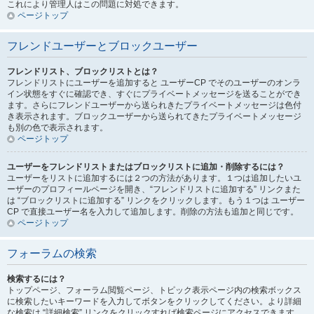
これにより管理人はこの問題に対処できます。
ページトップ
フレンドユーザーとブロックユーザー
フレンドリスト、ブロックリストとは？
フレンドリストにユーザーを追加すると ユーザーCP でそのユーザーのオンラ
イン状態をすぐに確認でき、すぐにプライベートメッセージを送ることができ
ます。さらにフレンドユーザーから送られきたプライベートメッセージは色付
き表示されます。ブロックユーザーから送られてきたプライベートメッセージ
も別の色で表示されます。
ページトップ
ユーザーをフレンドリストまたはブロックリストに追加・削除するには？
ユーザーをリストに追加するには２つの方法があります。１つは追加したいユ
ーザーのプロフィールページを開き、“フレンドリストに追加する” リンクまた
は “ブロックリストに追加する” リンクをクリックします。もう１つは ユーザー
CP で直接ユーザー名を入力して追加します。削除の方法も追加と同じです。
ページトップ
フォーラムの検索
検索するには？
トップページ、フォーラム閲覧ページ、トピック表示ページ内の検索ボックス
に検索したいキーワードを入力してボタンをクリックしてください。より詳細
な検索は “詳細検索” リンクをクリックすれば検索ページにアクセスできます。