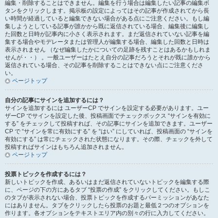
編集・削除することはできません。編集を行う場合は編集したい記事の編集ボ
タンをクリックします。掲示板の設定によってはその記事が作成されてから長
い時間が経過していると編集できない場合がある点にご注意ください。もし編
集しようとしている記事が誰かから既に返信されている場合、編集後に編集し
た回数と日時が記事内に小さく表示されます。まだ返信されていない記事を編
集する場合やモデレータまたは管理人が編集する場合、編集した回数と日時は
表示されません （なぜ編集したかについての足跡を残すことはあるかもしれま
せんが・・） 。一般ユーザーはたとえ自分の記事だろうとそれが既に誰かから
返信されている場合、その記事を削除することはできない点にご注意くださ
い。
ページトップ
自分の記事にサインを追加するには？
サインを追加するには ユーザーCP でサインを設定する必要があります。ユー
ザーCP でサインを設定した後、投稿画面でチェックボックス “サインを有効に
する” をチェックして投稿すれば、その記事にサインを追加できます。ユーザー
CP で “サインを常に有効にする” を “はい” にしていれば、投稿画面の “サインを
有効にする” は常にチェックされた状態になります。その際、チェックを外して
投稿すればサインはもちろん追加されません。
ページトップ
投票トピックを作成するには？
新しいトピックを作成、あるいはまだ返信されていないトピックを編集する際
に、ページの下の方にあるタブ “投票の作成” をクリックしてください。もしこ
のタブが表示されない場合、投票トピックを作成するパーミッションがあなた
にはありません。タブをクリックしたら投票のお題と最低２つのオプションを
作ります。各オプションをテキストエリア内の別々の行に入力してください。