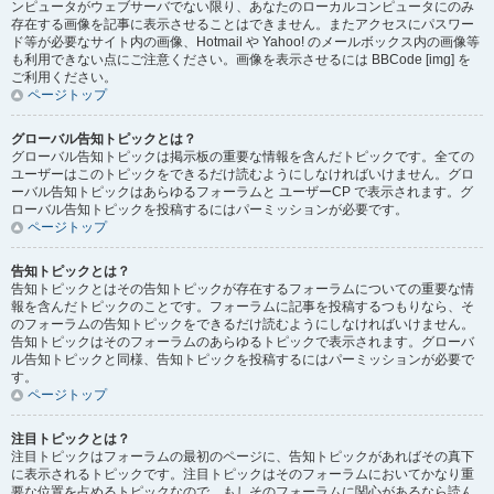
ンピュータがウェブサーバでない限り、あなたのローカルコンピュータにのみ
存在する画像を記事に表示させることはできません。またアクセスにパスワー
ド等が必要なサイト内の画像、Hotmail や Yahoo! のメールボックス内の画像等
も利用できない点にご注意ください。画像を表示させるには BBCode [img] を
ご利用ください。
ページトップ
グローバル告知トピックとは？
グローバル告知トピックは掲示板の重要な情報を含んだトピックです。全ての
ユーザーはこのトピックをできるだけ読むようにしなければいけません。グロ
ーバル告知トピックはあらゆるフォーラムと ユーザーCP で表示されます。グ
ローバル告知トピックを投稿するにはパーミッションが必要です。
ページトップ
告知トピックとは？
告知トピックとはその告知トピックが存在するフォーラムについての重要な情
報を含んだトピックのことです。フォーラムに記事を投稿するつもりなら、そ
のフォーラムの告知トピックをできるだけ読むようにしなければいけません。
告知トピックはそのフォーラムのあらゆるトピックで表示されます。グローバ
ル告知トピックと同様、告知トピックを投稿するにはパーミッションが必要で
す。
ページトップ
注目トピックとは？
注目トピックはフォーラムの最初のページに、告知トピックがあればその真下
に表示されるトピックです。注目トピックはそのフォーラムにおいてかなり重
要な位置を占めるトピックなので、もしそのフォーラムに関心があるなら読ん