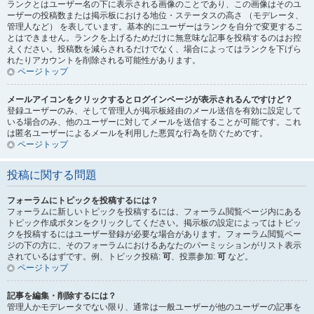
ランクとはユーザー名の下に表示される画像のことであり、この画像はそのユ
ーザーの投稿数または掲示板における地位・ステータスの高さ （モデレータ、
管理人など） を表しています。基本的にユーザーはランクを自分で変更するこ
とはできません。ランクを上げるためだけに無意味な記事を投稿するのはお控
えください。投稿数を減らされるだけでなく、場合によってはランクを下げら
れたりアカウントを削除される可能性があります。
ページトップ
メールアイコンをクリックするとログインページが表示されるんですけど？
登録ユーザーのみ、そして管理人が掲示板経由のメール送信を有効に設定して
いる場合のみ、他のユーザーに対してメールを送信することが可能です。これ
は匿名ユーザーによるメールを利用した悪質な行為を防ぐためです。
ページトップ
投稿に関する問題
フォーラムにトピックを投稿するには？
フォーラムに新しいトピックを投稿するには、フォーラム閲覧ページ内にある
トピック作成ボタンをクリックしてください。掲示板の設定によってはトピッ
クを投稿するにはユーザー登録が必要な場合があります。フォーラム閲覧ペー
ジの下の方に、そのフォーラムにおけるあなたのパーミッションがリスト表示
されているはずです。例、トピック投稿:
可
、投票参加:
可
など。
ページトップ
記事を編集・削除するには？
管理人かモデレータでない限り、通常は一般ユーザーが他のユーザーの記事を