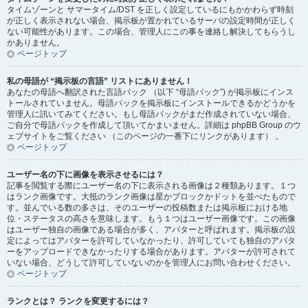
タイムゾーンと サマータイム/DST を正しく設定しているにもかかわらず時刻
が正しく表示されない場合、掲示板が置かれているサーバの設定時間が正しく
ない可能性があります。この場合、管理人にこの事を連絡し解決してもらうし
かありません。
ページトップ
私の母語が “掲示板の言語” リストにありません！
あなたの母語へ翻訳された言語パック （以下 “母語パック”) が掲示板にインス
トールされていません。母語パックを掲示板にインストールできるかどうかを
管理人に訊いてみてください。もし母語パックがまだ作成されていない場合、
ご自分で母語パックを作成して頂いてかまいません。詳細は phpBB Group のウ
ェブサイトをご覧ください （このページの一番下にリンクがあります） 。
ページトップ
ユーザー名の下に画像を表示させるには？
記事を閲覧する際にユーザー名の下に表示される画像は２種類あります。１つ
はランク画像です。大抵のランク画像は星かブロックかドットを並べたもので
す。並んでいる数の多さは、そのユーザーの投稿数または掲示板における地
位・ステータスの高さを意味します。もう１つはユーザー画像です。この画像
はユーザー独自の画像である場合が多く、アバターと呼ばれます。掲示板の設
定によってはアバターを許可していなかったり、許可していても独自のアバタ
ーをアップロードできなかったりする場合があります。アバターが許可されて
いない場合、どうして許可していないのかを管理人にお問い合わせください。
ページトップ
ランクとは？ ランクを変更するには？