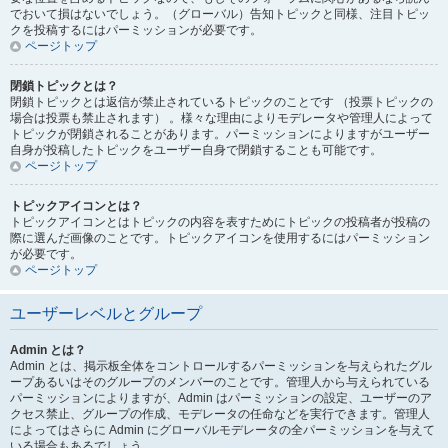
でおいて損はないでしょう。（グローバル）告知トピックと同様、注目トピッ
クを投稿するにはパーミッションが必要です。
ページトップ
閉鎖トピックとは？
閉鎖トピックとは返信が禁止されているトピックのことです （投票トピックの
場合は投票も禁止されます） 。様々な理由によりモデレータや管理人によって
トピックが閉鎖されることがあります。パーミッションによりますがユーザー
自身が投稿したトピックをユーザー自身で閉鎖することも可能です。
ページトップ
トピックアイコンとは？
トピックアイコンとはトピックの内容を表すためにトピックの投稿者が投稿の
際に選んだ画像のことです。トピックアイコンを使用するにはパーミッション
が必要です。
ページトップ
ユーザーレベルとグループ
Admin とは？
Admin とは、掲示板全体をコントロールするパーミッションを与えられたグル
ープあるいはそのグループのメンバーのことです。管理人から与えられている
パーミッションによりますが、Admin はパーミッションの設定、ユーザーのア
クセス禁止、グループの作成、モデレータの任命などを実行できます。管理人
によってはさらに Admin にグローバルモデレータの全パーミッションを与えて
いる場合もあるでしょう。