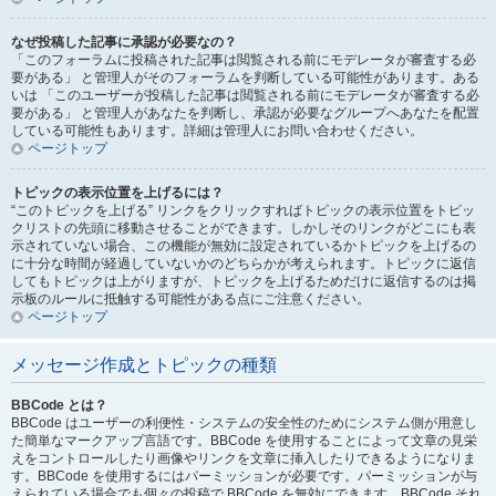
なぜ投稿した記事に承認が必要なの？
「このフォーラムに投稿された記事は閲覧される前にモデレータが審査する必
要がある」 と管理人がそのフォーラムを判断している可能性があります。ある
いは 「このユーザーが投稿した記事は閲覧される前にモデレータが審査する必
要がある」 と管理人があなたを判断し、承認が必要なグループへあなたを配置
している可能性もあります。詳細は管理人にお問い合わせください。
ページトップ
トピックの表示位置を上げるには？
“このトピックを上げる” リンクをクリックすればトピックの表示位置をトピッ
クリストの先頭に移動させることができます。しかしそのリンクがどこにも表
示されていない場合、この機能が無効に設定されているかトピックを上げるの
に十分な時間が経過していないかのどちらかが考えられます。トピックに返信
してもトピックは上がりますが、トピックを上げるためだけに返信するのは掲
示板のルールに抵触する可能性がある点にご注意ください。
ページトップ
メッセージ作成とトピックの種類
BBCode とは？
BBCode はユーザーの利便性・システムの安全性のためにシステム側が用意し
た簡単なマークアップ言語です。BBCode を使用することによって文章の見栄
えをコントロールしたり画像やリンクを文章に挿入したりできるようになりま
す。BBCode を使用するにはパーミッションが必要です。パーミッションが与
えられている場合でも個々の投稿で BBCode を無効にできます。BBCode それ