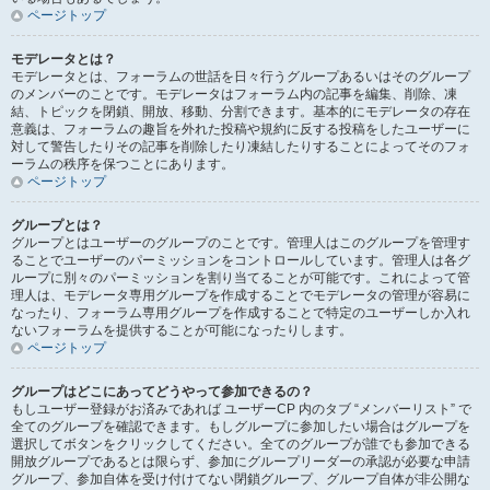
ページトップ
モデレータとは？
モデレータとは、フォーラムの世話を日々行うグループあるいはそのグループ
のメンバーのことです。モデレータはフォーラム内の記事を編集、削除、凍
結、トピックを閉鎖、開放、移動、分割できます。基本的にモデレータの存在
意義は、フォーラムの趣旨を外れた投稿や規約に反する投稿をしたユーザーに
対して警告したりその記事を削除したり凍結したりすることによってそのフォ
ーラムの秩序を保つことにあります。
ページトップ
グループとは？
グループとはユーザーのグループのことです。管理人はこのグループを管理す
ることでユーザーのパーミッションをコントロールしています。管理人は各グ
ループに別々のパーミッションを割り当てることが可能です。これによって管
理人は、モデレータ専用グループを作成することでモデレータの管理が容易に
なったり、フォーラム専用グループを作成することで特定のユーザーしか入れ
ないフォーラムを提供することが可能になったりします。
ページトップ
グループはどこにあってどうやって参加できるの？
もしユーザー登録がお済みであれば ユーザーCP 内のタブ “メンバーリスト” で
全てのグループを確認できます。もしグループに参加したい場合はグループを
選択してボタンをクリックしてください。全てのグループが誰でも参加できる
開放グループであるとは限らず、参加にグループリーダーの承認が必要な申請
グループ、参加自体を受け付けてない閉鎖グループ、グループ自体が非公開な