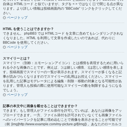
自体は HTMLコード と似ていますが、タグを < > ではなく [ ] で閉じる点が異な
ります。より詳しい情報は投稿画面内の “BBCode” リンクをクリックしてくだ
さい。
ページトップ
HTML を使うことはできますか？
できません。 phpBB3 では HTMLコード を文章に含めてもレンダリングされな
くなりました。HTML を利用して文章を作成したいのであれば、代わりに
BBCode を使用してください。
ページトップ
スマイリーとは？
スマイリー （別称：エモーションアイコン） とは感情を表現するために用いら
れる小さな画像のことです。例えば、:) は嬉しい感情、:(は悲しい感情を表しま
す。投稿画面でスマイリーの一覧が表示されます。スマイリーが多くなると記
事が読みづらくなりますのでスマイリーの乱用はお控えください。スマイリー
を乱用した記事はモデレータによる編集・削除・移動の対象となる可能性があ
ります。管理人も投稿の際に使用可能なスマイリーの数を制限するようになる
でしょう。
ページトップ
記事の本文中に画像を載せることはできますか？
できます。もし管理人がファイル添付を許可していれば、あなたは画像をアッ
プロードできます。一方、ファイル添付を許可されていなくても画像ファイル
へのハイパーリンクを記事に埋め込むことで画像を表示させることが可能です
（例: [img]http://www.example.com/my-picture.gif[/img]) 。あなたのローカルコ