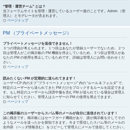
“管理・運営チーム” とは？
当フォーラムサイトを管理・運営しているユーザー達のことです。Admin （管
理人） とモデレータが含まれます。
ページトップ
PM （プライベートメッセージ）
プライベートメッセージを送信できません！
３つの理由が考えられます。１つ目はあなたが登録ユーザーでないため、２つ
目は管理人がこの掲示板の PM 機能を停止しているため、３つ目は管理人があ
なたの PM の使用を禁止しているためです。詳細は管理人にお問い合わせくだ
さい。
ページトップ
読みたくない PM が定期的に送られてきます！
ユーザーCP 内のタブ “プライベートメッセージ” 内の “ルール & フォルダ” で、
特定のユーザーから送られてきた PM だけをブロックするルールを設定できま
す。もし特定のユーザーから誹謗中傷を含む PM が送られている場合は管理人
に知らせてください。管理人はユーザーの PM の使用を禁止できます。
ページトップ
この掲示板のユーザーからスパム等のメールが自分に送信されています！
誠に残念です。掲示板にはセーフガード機能があり、誰が掲示板を介してその
ようなメールを送ったかを探知できます。今まで受信したスパム等のメールの
全内容 （ヘッダ情報含む） をコピーして管理人にメールで送信してください。