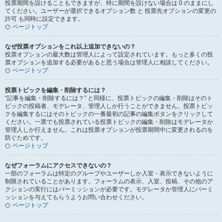
投票期間を設けることもできますが、特に期間を設けない場合は 0 のままにし
てください。ユーザーが選択できるオプション数 と 投票先オプションの変更の
許可 も同時に設定できます。
ページトップ
なぜ投票オプションをこれ以上追加できないの？
投票オプションの最大数は管理人によって設定されています。もっと多くの投
票オプションを追加する必要があると思う場合は管理人に相談してください。
ページトップ
投票トピックを編集・削除するには？
“記事を編集・削除するには？” と同様に、投票トピックの編集・削除はそのト
ピックの投稿者、モデレータ、管理人しか行うことができません。投票トピッ
クを編集するにはそのトピックの一番最初の記事の編集ボタンをクリックして
ください。一票でも投票されている投票トピックの編集・削除はモデレータか
管理人しか行えません。これは投票オプションが投票期間中に変更されるのを
防ぐためです。
ページトップ
なぜフォーラムにアクセスできないの？
一部のフォーラムは特定のグループやユーザーしか入室・表示できないように
制限されていることがあります。フォーラムの表示、入室、投稿、その他のア
クションの実行にはパーミッションが必要です。モデレータか管理人にパーミ
ッションを与えてもらうようお問い合わせください。
ページトップ