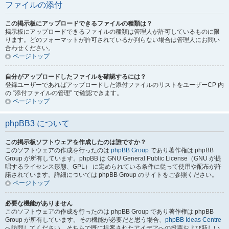
ファイルの添付
この掲示板にアップロードできるファイルの種類は？
掲示板にアップロードできるファイルの種類は管理人が許可しているものに限
ります。どのフォーマットが許可されているか判らない場合は管理人にお問い
合わせください。
ページトップ
自分がアップロードしたファイルを確認するには？
登録ユーザーであればアップロードした添付ファイルのリストをユーザーCP 内
の “添付ファイルの管理” で確認できます。
ページトップ
phpBB3 について
この掲示板ソフトウェアを作成したのは誰ですか？
このソフトウェアの作成を行ったのは
phpBB Group
であり著作権は phpBB
Group が所有しています。phpBB は GNU General Public License（GNU が提
唱するライセンス形態、GPL） に定められている条件に従って使用や配布が許
諾されています。詳細については phpBB Group のサイトをご参照ください。
ページトップ
必要な機能がありません
このソフトウェアの作成を行ったのは phpBB Group であり著作権は phpBB
Group が所有しています。その機能が必要だと思う場合、
phpBB Ideas Centre
へ訪問してください。そちらで既に提案されたアイデアへの投票および新しい