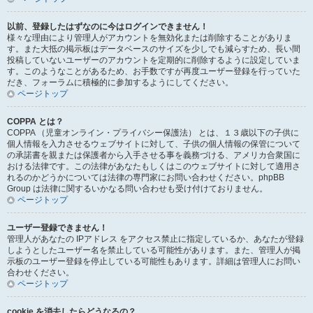
以前、登録したはずなのに今はログインできません！
様々な理由により管理人がアカウントを無効化または削除することがありま
す。また大抵の掲示板はデータベースのサイズを少しでも減らすため、長い間
投稿していないユーザーのアカウントを定期的に削除するように設定していま
す。このようなことがあるため、お手数ですが再度ユーザー登録を行っていた
だき、フォーラムに積極的に参加するようにしてください。
ページトップ
COPPA とは？
COPPA （児童オンライン・プライバシー保護法） とは、１３歳以下の子供に
個人情報を入力させるウェブサイトに対して、子供の個人情報の保管について
の承諾書を親または保護者から入手させる事を義務づける、アメリカ合衆国に
おける法律です。この法律があなたもしくはこのウェブサイトに対して適用さ
れるのかどうかについては法律の専門家にお問い合わせください。phpBB
Group は法律に関するいかなる問い合わせも受け付けておりません。
ページトップ
ユーザー登録できません！
管理人があなたの IPアドレス をアクセス禁止に指定しているか、あなたが登録
しようとしたユーザー名を禁止している可能性があります。また、管理人が掲
示板のユーザー登録を停止している可能性もあります。詳細は管理人にお問い
合わせください。
ページトップ
cookie を消去したらどうなるの？