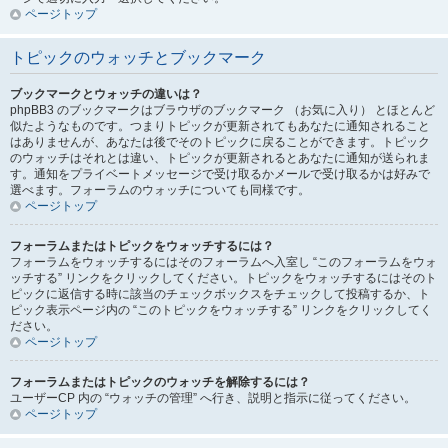
ページトップ
トピックのウォッチとブックマーク
ブックマークとウォッチの違いは？
phpBB3 のブックマークはブラウザのブックマーク （お気に入り） とほとんど
似たようなものです。つまりトピックが更新されてもあなたに通知されること
はありませんが、あなたは後でそのトピックに戻ることができます。トピック
のウォッチはそれとは違い、トピックが更新されるとあなたに通知が送られま
す。通知をプライベートメッセージで受け取るかメールで受け取るかは好みで
選べます。フォーラムのウォッチについても同様です。
ページトップ
フォーラムまたはトピックをウォッチするには？
フォーラムをウォッチするにはそのフォーラムへ入室し “このフォーラムをウォ
ッチする” リンクをクリックしてください。トピックをウォッチするにはそのト
ピックに返信する時に該当のチェックボックスをチェックして投稿するか、ト
ピック表示ページ内の “このトピックをウォッチする” リンクをクリックしてく
ださい。
ページトップ
フォーラムまたはトピックのウォッチを解除するには？
ユーザーCP 内の “ウォッチの管理” へ行き、説明と指示に従ってください。
ページトップ