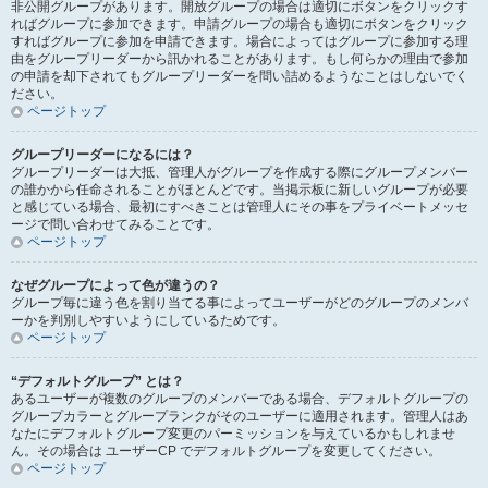
非公開グループがあります。開放グループの場合は適切にボタンをクリックす
ればグループに参加できます。申請グループの場合も適切にボタンをクリック
すればグループに参加を申請できます。場合によってはグループに参加する理
由をグループリーダーから訊かれることがあります。もし何らかの理由で参加
の申請を却下されてもグループリーダーを問い詰めるようなことはしないでく
ださい。
ページトップ
グループリーダーになるには？
グループリーダーは大抵、管理人がグループを作成する際にグループメンバー
の誰かから任命されることがほとんどです。当掲示板に新しいグループが必要
と感じている場合、最初にすべきことは管理人にその事をプライベートメッセ
ージで問い合わせてみることです。
ページトップ
なぜグループによって色が違うの？
グループ毎に違う色を割り当てる事によってユーザーがどのグループのメンバ
ーかを判別しやすいようにしているためです。
ページトップ
“デフォルトグループ” とは？
あるユーザーが複数のグループのメンバーである場合、デフォルトグループの
グループカラーとグループランクがそのユーザーに適用されます。管理人はあ
なたにデフォルトグループ変更のパーミッションを与えているかもしれませ
ん。その場合は ユーザーCP でデフォルトグループを変更してください。
ページトップ