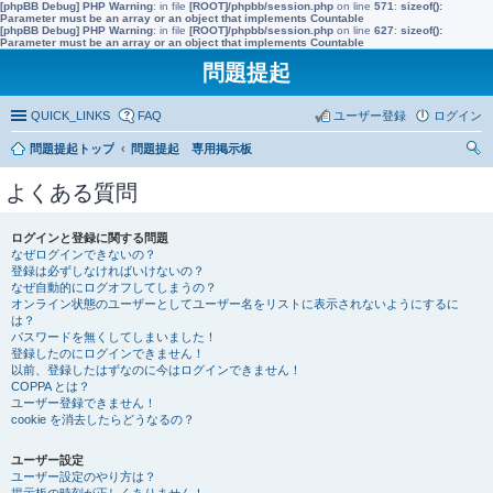
[phpBB Debug] PHP Warning
: in file
[ROOT]/phpbb/session.php
on line
571
:
sizeof():
Parameter must be an array or an object that implements Countable
[phpBB Debug] PHP Warning
: in file
[ROOT]/phpbb/session.php
on line
627
:
sizeof():
Parameter must be an array or an object that implements Countable
問題提起
QUICK_LINKS
FAQ
ユーザー登録
ログイン
問題提起トップ
問題提起 専用掲示板
索
よくある質問
ログインと登録に関する問題
なぜログインできないの？
登録は必ずしなければいけないの？
なぜ自動的にログオフしてしまうの？
オンライン状態のユーザーとしてユーザー名をリストに表示されないようにするに
は？
パスワードを無くしてしまいました！
登録したのにログインできません！
以前、登録したはずなのに今はログインできません！
COPPA とは？
ユーザー登録できません！
cookie を消去したらどうなるの？
ユーザー設定
ユーザー設定のやり方は？