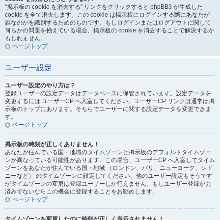
“掲示板の cookie を消去する” リンクをクリックすると phpBB3 が生成した
cookie を全て消去します。この cookie は掲示板にログインする際にあなたが
誰なのかを識別するためのものです。もしログインまたはログアウトに関して
何らかの問題を抱えている場合、掲示板の cookie を消去することで解決するか
もしれません。
ページトップ
ユーザー設定
ユーザー設定のやり方は？
登録ユーザーの設定データはデータベースに保管されています。設定データを
変更するには ユーザーCP へ入室してください。ユーザーCP リンクは通常は掲
示板のトップにあります。そちらでユーザーに関する設定データを変更できま
す。
ページトップ
掲示板の時刻が正しくありません！
あなたが住んでいる国・地域のタイムゾーンと掲示板のデフォルトタイムゾー
ンが異なっている可能性があります。この場合、ユーザーCP へ入室してタイム
ゾーンをあなたが住んでいる国・地域 （ロンドン、パリ、ニューヨーク、シド
ニーなど） のタイムゾーンに設定してください。他のユーザー設定もそうです
がタイムゾーンの変更は登録ユーザーしか行えません。もしユーザー登録がお
済みでないならこの機会に登録することをお勧めします。
ページトップ
タイムゾーンを変更したのに時刻が正しく表示されません！