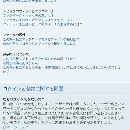
自分が投稿した記事を確認するには？
トピックのウォッチとブックマーク
ブックマークとウォッチの違いは？
フォーラムまたはトピックをウォッチするには？
フォーラムまたはトピックのウォッチを解除するには？
ファイルの添付
この掲示板にアップロードできるファイルの種類は？
自分がアップロードしたファイルを確認するには？
phpBB3 について
この掲示板ソフトウェアを作成したのは誰ですか？
必要な機能がありません
この掲示板に関連した不正・法的問題については誰に問い合わせればいいのでしょう
か？
ログインと登録に関する問題
なぜログインできないの？
理由はいくつか考えられます。ユーザー登録の際に入力したユーザー名とパス
ワードに間違いがなかったかどうかを今一度お確かめください。もし間違って
いない場合、アクセス禁止されていないかを管理人にお問い合わせください。
他に考えられる可能性としては掲示板自体に何か問題が発生しているかもしれ
ない事です。その場合、管理人は問題を解決する必要があるでしょう。
ページトップ