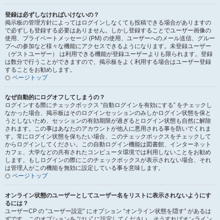
登録は必ずしなければいけないの？
掲示板の管理方針によってはログインしなくても投稿できる場合がありますの
で必ずしも登録する必要はありません。しかし登録することでユーザー画像の
使用、プライベートメッセージ (PM) の使用、ユーザーへのメール送信、グルー
プへの参加など様々な機能にアクセスできるようになります。未登録ユーザー
（ゲストユーザー） は利用できる機能が登録ユーザーよりも限られます。登録
は数分で行うことができますので、掲示板をよく利用する場合はユーザー登録
することをお勧めします。
ページトップ
なぜ自動的にログオフしてしまうの？
ログインする際にチェックボックス “自動ログインを有効にする” をチェックし
なかった場合、掲示板はそのログインセッションのみしかログイン状態を保と
うとしないため、セッションの有効期限が過ぎるとログイン状態も自然に解除
されます。この事はあなたのアカウントが他人に悪用される事を防いでくれま
す。常にログイン状態を保ちたい場合、このチェックボックスをチェックして
からログインしてください。この自動ログイン機能は図書館、インターネット
カフェ、大学などの共有されたコンピュータ環境では利用しないことをお勧め
します。もしログインの際にこのチェックボックスが表示されない場合、それ
は管理人がこの機能を無効に設定している事を意味します。
ページトップ
オンライン状態のユーザーとしてユーザー名をリストに表示されないようにす
るには？
ユーザーCP の “ユーザー設定” にオプション “オンライン状態を隠す” があるは
ずです。このオプションを “はい” に設定してください。そうすればオンライン