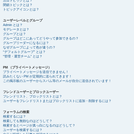
注目トピックとは？
閉鎖トピックとは？
トピックアイコンとは？
ユーザーレベルとグループ
Admin とは？
モデレータとは？
グループとは？
グループはどこにあってどうやって参加できるの？
グループリーダーになるには？
なぜグループによって色が違うの？
“デフォルトグループ” とは？
“管理・運営チーム” とは？
PM （プライベートメッセージ）
プライベートメッセージを送信できません！
読みたくない PM が定期的に送られてきます！
この掲示板のユーザーからスパム等のメールが自分に送信されています！
フレンドユーザーとブロックユーザー
フレンドリスト、ブロックリストとは？
ユーザーをフレンドリストまたはブロックリストに追加・削除するには？
フォーラムの検索
検索するには？
検索しても無効なのはどうして？
検索するとページが真っ白になるのはどうして？
ユーザーを検索するには？