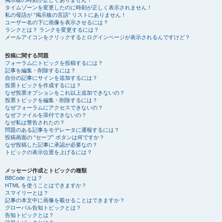
掲示板の時刻が正しくありません！
タイムゾーンを変更したのに時刻が正しく表示されません！
私の母語が “掲示板の言語” リストにありません！
ユーザー名の下に画像を表示させるには？
ランクとは？ ランクを変更するには？
メールアイコンをクリックするとログインページが表示されるんですけど？
投稿に関する問題
フォーラムにトピックを投稿するには？
記事を編集・削除するには？
自分の記事にサインを追加するには？
投票トピックを作成するには？
なぜ投票オプションをこれ以上追加できないの？
投票トピックを編集・削除するには？
なぜフォーラムにアクセスできないの？
なぜファイルを添付できないの？
なぜ私は警告されたの？
問題のある記事をモデレータに通報するには？
投稿画面の “セーブ” ボタンは何ですか？
なぜ投稿した記事に承認が必要なの？
トピックの表示位置を上げるには？
メッセージ作成とトピックの種類
BBCode とは？
HTML を使うことはできますか？
スマイリーとは？
記事の本文中に画像を載せることはできますか？
グローバル告知トピックとは？
告知トピックとは？