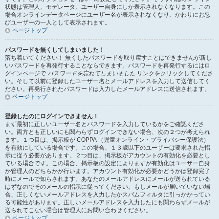
状態は管理人、モデレータ、ユーザー自身にしか表示されなくなります。この
場合オンラインデータページにユーザー名が表示されなくなり、かわりにお忍
びユーザーの一人として表示されます。
ページトップ
パスワードを無くしてしまいました！
落ち着いてください！ 無くしたパスワードを取り戻すことはできませんが新し
いパスワードを再発行することならできます。パスワードを再発行するにはロ
グインページで
パスワードを忘れてしまいました
リンクをクリックしてくださ
い。そして以前に登録したユーザー名とメールアドレスを入力して送信してく
ださい。再発行されたパスワードは入力したメールアドレスに送信されます。
ページトップ
登録したのにログインできません！
まず最初に正しいユーザー名とパスワードを入力しているかをご確認くださ
い。両方とも正しいにも関わらずログインできない場合、次の２つが考えられ
ます。１つ目は、掲示板が COPPA （児童オンライン・プライバシー保護法）
を有効にしている場合です。この場合、１３歳以下のユーザーは要求された指
示に従う必要があります。２つ目は、掲示板がアカウントの有効化を必要とし
ている場合です。この場合、掲示板の設定によりますが有効化はユーザー自身
か管理人のどちらかが行います。アカウント有効化が必要かどうかは登録完了
時にメールで知らされます。あなたのメールアドレスにメールが送られている
はずなのでそのメールの指示に従ってください。もしメールが届いていない場
合、正しくないメールアドレスを入力したかスパムフィルタに引っかかってい
る可能性があります。正しいメールアドレスを入力したにも関わらずメールが
送られてこない場合は管理人にお問い合わせください。
ページトップ