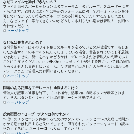
なぜファイルを添付できないの？
ファイル添付のパーミッションは各フォーラム、各グループ、各ユーザーに与
えられます。管理人によっては特定のフォーラムに対してパーミッションを許
可していなかったり特定のグループにのみ許可していたりするかもしれませ
ん。なぜファイル添付できないのかどうしても判らない場合は管理人にお問い
合わせください。
ページトップ
なぜ私は警告されたの？
各掲示板サイトはそのサイト独自のルールを定めているのが普通です。もしあ
なたが当サイトのルールを犯してしまっている場合、警告されていても不思議
ではありません。警告を出すかどうかはモデレータまたは管理人の判断である
ことにご注意ください。phpBB Group は当サイトが出す警告について何の関係
もありませんし責任も負いません。なぜ警告が出されたのか判らない場合はモ
デレータまたは管理人にお問い合わせください。
ページトップ
問題のある記事をモデレータに通報するには？
管理人が記事の通報を許可している場合、記事内に通報ボタンが表示されま
す。そのボタンをクリックすれば通報ページへ移動できます。
ページトップ
投稿画面の “セーブ” ボタンは何ですか？
作成中のメッセージを保存するためのボタンです。メッセージの完成に時間が
かかる場合は利用すると良いでしょう。保存されたメッセージをロード（読み
込み）するには ユーザーCP へ入室してください。
ページトップ