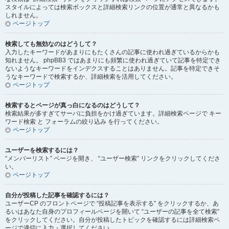
スタイルによっては検索ボックスと詳細検索リンクの位置が通常と異なるかも
しれません。
ページトップ
検索しても無効なのはどうして？
入力したキーワードがあまりにもたくさんの記事に使われ過ぎているからかも
知れません。 phpBB3 ではあまりにも頻繁に使われ過ぎていて記事を特定でき
ないようなキーワードをインデクスすることはありません。記事を特定できそ
うなキーワードで検索するか、詳細検索を活用してください。
ページトップ
検索するとページが真っ白になるのはどうして？
検索結果が多すぎてサーバに負担をかけ過ぎています。詳細検索ページで キー
ワード検索 と フォーラムの絞り込み を行ってください。
ページトップ
ユーザーを検索するには？
“メンバーリスト” ページを開き、 “ユーザー検索” リンクをクリックしてくださ
い。
ページトップ
自分が投稿した記事を確認するには？
ユーザーCP のフロントページで “投稿記事を表示する” をクリックするか、あ
るいはあなた自身のプロフィールページを開いて “ユーザーの記事を全て検索”
をクリックしてください。自分が投稿したトピックを確認するには詳細検索ペ
ージで適切に入力・選択してください。