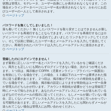
状態は管理人、モデレータ、ユーザー自身にしか表示されなくなります。この
場合オンラインデータページにユーザー名が表示されなくなり、かわりにお忍
びユーザーの一人として表示されます。
ページトップ
パスワードを無くしてしまいました！
落ち着いてください！ 無くしたパスワードを取り戻すことはできませんが新し
いパスワードを再発行することならできます。パスワードを再発行するにはロ
グインページで
パスワードを忘れてしまいました
リンクをクリックしてくださ
い。そして以前に登録したユーザー名とメールアドレスを入力して送信してく
ださい。再発行されたパスワードは入力したメールアドレスに送信されます。
ページトップ
登録したのにログインできません！
まず最初に正しいユーザー名とパスワードを入力しているかをご確認くださ
い。両方とも正しいにも関わらずログインできない場合、次の２つが考えられ
ます。１つ目は、掲示板が COPPA （児童オンライン・プライバシー保護法）
を有効にしている場合です。この場合、１３歳以下のユーザーは要求された指
示に従う必要があります。２つ目は、掲示板がアカウントの有効化を必要とし
ている場合です。この場合、掲示板の設定によりますが有効化はユーザー自身
か管理人のどちらかが行います。アカウント有効化が必要かどうかは登録完了
時にメールで知らされます。あなたのメールアドレスにメールが送られている
はずなのでそのメールの指示に従ってください。もしメールが届いていない場
合、正しくないメールアドレスを入力したかスパムフィルタに引っかかってい
る可能性があります。正しいメールアドレスを入力したにも関わらずメールが
送られてこない場合は管理人にお問い合わせください。
ページトップ