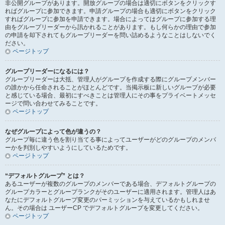
非公開グループがあります。開放グループの場合は適切にボタンをクリックす
ればグループに参加できます。申請グループの場合も適切にボタンをクリック
すればグループに参加を申請できます。場合によってはグループに参加する理
由をグループリーダーから訊かれることがあります。もし何らかの理由で参加
の申請を却下されてもグループリーダーを問い詰めるようなことはしないでく
ださい。
ページトップ
グループリーダーになるには？
グループリーダーは大抵、管理人がグループを作成する際にグループメンバー
の誰かから任命されることがほとんどです。当掲示板に新しいグループが必要
と感じている場合、最初にすべきことは管理人にその事をプライベートメッセ
ージで問い合わせてみることです。
ページトップ
なぜグループによって色が違うの？
グループ毎に違う色を割り当てる事によってユーザーがどのグループのメンバ
ーかを判別しやすいようにしているためです。
ページトップ
“デフォルトグループ” とは？
あるユーザーが複数のグループのメンバーである場合、デフォルトグループの
グループカラーとグループランクがそのユーザーに適用されます。管理人はあ
なたにデフォルトグループ変更のパーミッションを与えているかもしれませ
ん。その場合は ユーザーCP でデフォルトグループを変更してください。
ページトップ