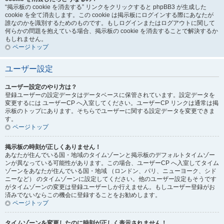
“掲示板の cookie を消去する” リンクをクリックすると phpBB3 が生成した
cookie を全て消去します。この cookie は掲示板にログインする際にあなたが
誰なのかを識別するためのものです。もしログインまたはログアウトに関して
何らかの問題を抱えている場合、掲示板の cookie を消去することで解決するか
もしれません。
ページトップ
ユーザー設定
ユーザー設定のやり方は？
登録ユーザーの設定データはデータベースに保管されています。設定データを
変更するには ユーザーCP へ入室してください。ユーザーCP リンクは通常は掲
示板のトップにあります。そちらでユーザーに関する設定データを変更できま
す。
ページトップ
掲示板の時刻が正しくありません！
あなたが住んでいる国・地域のタイムゾーンと掲示板のデフォルトタイムゾー
ンが異なっている可能性があります。この場合、ユーザーCP へ入室してタイム
ゾーンをあなたが住んでいる国・地域 （ロンドン、パリ、ニューヨーク、シド
ニーなど） のタイムゾーンに設定してください。他のユーザー設定もそうです
がタイムゾーンの変更は登録ユーザーしか行えません。もしユーザー登録がお
済みでないならこの機会に登録することをお勧めします。
ページトップ
タイムゾーンを変更したのに時刻が正しく表示されません！