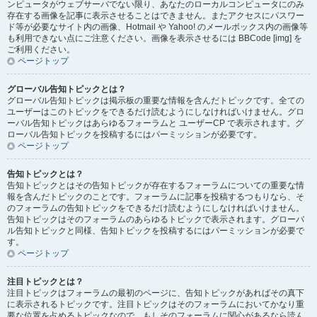
ンピュータがウェブサーバでない限り、あなたのローカルコンピュータにのみ
存在する画像を記事に表示させることはできません。またアクセスにパスワー
ド等が必要なサイト内の画像、Hotmail や Yahoo! のメールボックス内の画像等
も利用できない点にご注意ください。画像を表示させるには BBCode [img] を
ご利用ください。
ページトップ
グローバル告知トピックとは？
グローバル告知トピックは掲示板の重要な情報を含んだトピックです。全ての
ユーザーはこのトピックをできるだけ読むようにしなければいけません。グロ
ーバル告知トピックはあらゆるフォーラムと ユーザーCP で表示されます。グ
ローバル告知トピックを投稿するにはパーミッションが必要です。
ページトップ
告知トピックとは？
告知トピックとはその告知トピックが存在するフォーラムについての重要な情
報を含んだトピックのことです。フォーラムに記事を投稿するつもりなら、そ
のフォーラムの告知トピックをできるだけ読むようにしなければいけません。
告知トピックはそのフォーラムのあらゆるトピックで表示されます。グローバ
ル告知トピックと同様、告知トピックを投稿するにはパーミッションが必要で
す。
ページトップ
注目トピックとは？
注目トピックはフォーラムの最初のページに、告知トピックがあればその真下
に表示されるトピックです。注目トピックはそのフォーラムにおいてかなり重
要な位置を占めるトピックなので、もしそのフォーラムに関心があるなら読ん