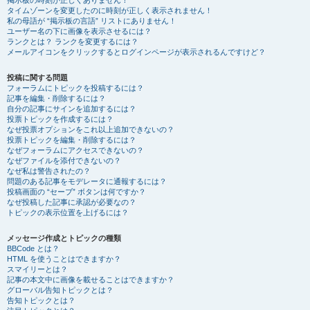
掲示板の時刻が正しくありません！
タイムゾーンを変更したのに時刻が正しく表示されません！
私の母語が “掲示板の言語” リストにありません！
ユーザー名の下に画像を表示させるには？
ランクとは？ ランクを変更するには？
メールアイコンをクリックするとログインページが表示されるんですけど？
投稿に関する問題
フォーラムにトピックを投稿するには？
記事を編集・削除するには？
自分の記事にサインを追加するには？
投票トピックを作成するには？
なぜ投票オプションをこれ以上追加できないの？
投票トピックを編集・削除するには？
なぜフォーラムにアクセスできないの？
なぜファイルを添付できないの？
なぜ私は警告されたの？
問題のある記事をモデレータに通報するには？
投稿画面の “セーブ” ボタンは何ですか？
なぜ投稿した記事に承認が必要なの？
トピックの表示位置を上げるには？
メッセージ作成とトピックの種類
BBCode とは？
HTML を使うことはできますか？
スマイリーとは？
記事の本文中に画像を載せることはできますか？
グローバル告知トピックとは？
告知トピックとは？