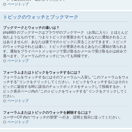
ページトップ
トピックのウォッチとブックマーク
ブックマークとウォッチの違いは？
phpBB3 のブックマークはブラウザのブックマーク （お気に入り） とほとんど
似たようなものです。つまりトピックが更新されてもあなたに通知されること
はありませんが、あなたは後でそのトピックに戻ることができます。トピック
のウォッチはそれとは違い、トピックが更新されるとあなたに通知が送られま
す。通知をプライベートメッセージで受け取るかメールで受け取るかは好みで
選べます。フォーラムのウォッチについても同様です。
ページトップ
フォーラムまたはトピックをウォッチするには？
フォーラムをウォッチするにはそのフォーラムへ入室し “このフォーラムをウォ
ッチする” リンクをクリックしてください。トピックをウォッチするにはそのト
ピックに返信する時に該当のチェックボックスをチェックして投稿するか、ト
ピック表示ページ内の “このトピックをウォッチする” リンクをクリックしてく
ださい。
ページトップ
フォーラムまたはトピックのウォッチを解除するには？
ユーザーCP 内の “ウォッチの管理” へ行き、説明と指示に従ってください。
ページトップ