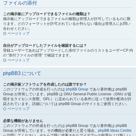
ファイルの添付
この掲示板にアップロードできるファイルの種類は？
掲示板にアップロードできるファイルの種類は管理人が許可しているものに限
ります。どのフォーマットが許可されているか判らない場合は管理人にお問い
合わせください。
ページトップ
自分がアップロードしたファイルを確認するには？
登録ユーザーであればアップロードした添付ファイルのリストをユーザーCP 内
の “添付ファイルの管理” で確認できます。
ページトップ
phpBB3 について
この掲示板ソフトウェアを作成したのは誰ですか？
このソフトウェアの作成を行ったのは
phpBB Group
であり著作権は phpBB
Group が所有しています。phpBB は GNU General Public License（GNU が提
唱するライセンス形態、GPL） に定められている条件に従って使用や配布が許
諾されています。詳細については phpBB Group のサイトをご参照ください。
ページトップ
必要な機能がありません
このソフトウェアの作成を行ったのは phpBB Group であり著作権は phpBB
Group が所有しています。その機能が必要だと思う場合、
phpBB Ideas Centre
へ訪問してください。そちらで既に提案されたアイデアへの投票および新しい