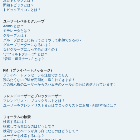
注目トピックとは？
閉鎖トピックとは？
トピックアイコンとは？
ユーザーレベルとグループ
Admin とは？
モデレータとは？
グループとは？
グループはどこにあってどうやって参加できるの？
グループリーダーになるには？
なぜグループによって色が違うの？
“デフォルトグループ” とは？
“管理・運営チーム” とは？
PM （プライベートメッセージ）
プライベートメッセージを送信できません！
読みたくない PM が定期的に送られてきます！
この掲示板のユーザーからスパム等のメールが自分に送信されています！
フレンドユーザーとブロックユーザー
フレンドリスト、ブロックリストとは？
ユーザーをフレンドリストまたはブロックリストに追加・削除するには？
フォーラムの検索
検索するには？
検索しても無効なのはどうして？
検索するとページが真っ白になるのはどうして？
ユーザーを検索するには？