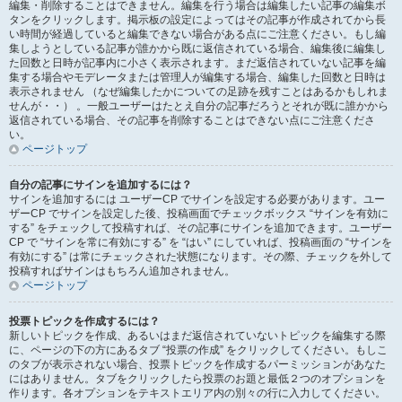
編集・削除することはできません。編集を行う場合は編集したい記事の編集ボ
タンをクリックします。掲示板の設定によってはその記事が作成されてから長
い時間が経過していると編集できない場合がある点にご注意ください。もし編
集しようとしている記事が誰かから既に返信されている場合、編集後に編集し
た回数と日時が記事内に小さく表示されます。まだ返信されていない記事を編
集する場合やモデレータまたは管理人が編集する場合、編集した回数と日時は
表示されません （なぜ編集したかについての足跡を残すことはあるかもしれま
せんが・・） 。一般ユーザーはたとえ自分の記事だろうとそれが既に誰かから
返信されている場合、その記事を削除することはできない点にご注意くださ
い。
ページトップ
自分の記事にサインを追加するには？
サインを追加するには ユーザーCP でサインを設定する必要があります。ユー
ザーCP でサインを設定した後、投稿画面でチェックボックス “サインを有効に
する” をチェックして投稿すれば、その記事にサインを追加できます。ユーザー
CP で “サインを常に有効にする” を “はい” にしていれば、投稿画面の “サインを
有効にする” は常にチェックされた状態になります。その際、チェックを外して
投稿すればサインはもちろん追加されません。
ページトップ
投票トピックを作成するには？
新しいトピックを作成、あるいはまだ返信されていないトピックを編集する際
に、ページの下の方にあるタブ “投票の作成” をクリックしてください。もしこ
のタブが表示されない場合、投票トピックを作成するパーミッションがあなた
にはありません。タブをクリックしたら投票のお題と最低２つのオプションを
作ります。各オプションをテキストエリア内の別々の行に入力してください。