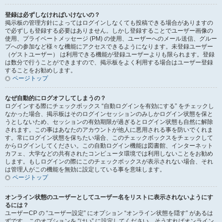
登録は必ずしなければいけないの？
掲示板の管理方針によってはログインしなくても投稿できる場合がありますの
で必ずしも登録する必要はありません。しかし登録することでユーザー画像の
使用、プライベートメッセージ (PM) の使用、ユーザーへのメール送信、グルー
プへの参加など様々な機能にアクセスできるようになります。未登録ユーザー
（ゲストユーザー） は利用できる機能が登録ユーザーよりも限られます。登録
は数分で行うことができますので、掲示板をよく利用する場合はユーザー登録
することをお勧めします。
ページトップ
なぜ自動的にログオフしてしまうの？
ログインする際にチェックボックス “自動ログインを有効にする” をチェックし
なかった場合、掲示板はそのログインセッションのみしかログイン状態を保と
うとしないため、セッションの有効期限が過ぎるとログイン状態も自然に解除
されます。この事はあなたのアカウントが他人に悪用される事を防いでくれま
す。常にログイン状態を保ちたい場合、このチェックボックスをチェックして
からログインしてください。この自動ログイン機能は図書館、インターネット
カフェ、大学などの共有されたコンピュータ環境では利用しないことをお勧め
します。もしログインの際にこのチェックボックスが表示されない場合、それ
は管理人がこの機能を無効に設定している事を意味します。
ページトップ
オンライン状態のユーザーとしてユーザー名をリストに表示されないようにす
るには？
ユーザーCP の “ユーザー設定” にオプション “オンライン状態を隠す” があるは
ずです。このオプションを “はい” に設定してください。そうすればオンライン