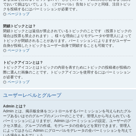
でおいて損はないでしょう。（グローバル）告知トピックと同様、注目トピッ
クを投稿するにはパーミッションが必要です。
ページトップ
閉鎖トピックとは？
閉鎖トピックとは返信が禁止されているトピックのことです （投票トピックの
場合は投票も禁止されます） 。様々な理由によりモデレータや管理人によって
トピックが閉鎖されることがあります。パーミッションによりますがユーザー
自身が投稿したトピックをユーザー自身で閉鎖することも可能です。
ページトップ
トピックアイコンとは？
トピックアイコンとはトピックの内容を表すためにトピックの投稿者が投稿の
際に選んだ画像のことです。トピックアイコンを使用するにはパーミッション
が必要です。
ページトップ
ユーザーレベルとグループ
Admin とは？
Admin とは、掲示板全体をコントロールするパーミッションを与えられたグル
ープあるいはそのグループのメンバーのことです。管理人から与えられている
パーミッションによりますが、Admin はパーミッションの設定、ユーザーのア
クセス禁止、グループの作成、モデレータの任命などを実行できます。管理人
によってはさらに Admin にグローバルモデレータの全パーミッションを与えて
いる場合もあるでしょう。