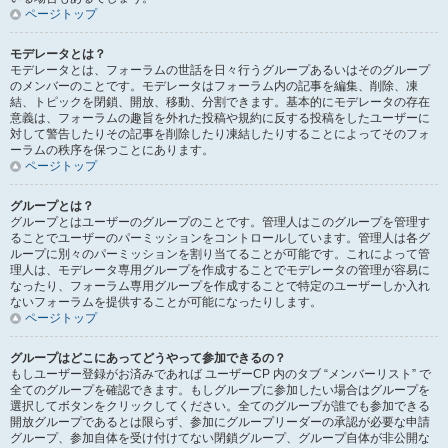
ページトップ
モデレータとは？
モデレータとは、フォーラムの世話を日々行うグループあるいはそのグループ
のメンバーのことです。モデレータはフォーラム内の記事を編集、削除、凍
結、トピックを閉鎖、開放、移動、分割できます。基本的にモデレータの存在
意義は、フォーラムの趣旨を外れた投稿や規約に反する投稿をしたユーザーに
対して警告したりその記事を削除したり凍結したりすることによってそのフォ
ーラムの秩序を保つことにあります。
ページトップ
グループとは？
グループとはユーザーのグループのことです。管理人はこのグループを管理す
ることでユーザーのパーミッションをコントロールしています。管理人は各グ
ループに別々のパーミッションを割り当てることが可能です。これによって管
理人は、モデレータ専用グループを作成することでモデレータの管理が容易に
なったり、フォーラム専用グループを作成することで特定のユーザーしか入れ
ないフォーラムを提供することが可能になったりします。
ページトップ
グループはどこにあってどうやって参加できるの？
もしユーザー登録がお済みであれば ユーザーCP 内のタブ “メンバーリスト” で
全てのグループを確認できます。もしグループに参加したい場合はグループを
選択してボタンをクリックしてください。全てのグループが誰でも参加できる
開放グループであるとは限らず、参加にグループリーダーの承認が必要な申請
グループ、参加自体を受け付けてない閉鎖グループ、グループ自体が非公開な