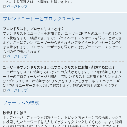
これにより管理人はこの問題に対処できます。
ページトップ
フレンドユーザーとブロックユーザー
フレンドリスト、ブロックリストとは？
フレンドリストにユーザーを追加すると ユーザーCP でそのユーザーのオンラ
イン状態をすぐに確認でき、すぐにプライベートメッセージを送ることができ
ます。さらにフレンドユーザーから送られきたプライベートメッセージは色付
き表示されます。ブロックユーザーから送られてきたプライベートメッセージ
も別の色で表示されます。
ページトップ
ユーザーをフレンドリストまたはブロックリストに追加・削除するには？
ユーザーをリストに追加するには２つの方法があります。１つは追加したいユ
ーザーのプロフィールページを開き、“フレンドリストに追加する” リンクまた
は “ブロックリストに追加する” リンクをクリックします。もう１つは ユーザー
CP で直接ユーザー名を入力して追加します。削除の方法も追加と同じです。
ページトップ
フォーラムの検索
検索するには？
トップページ、フォーラム閲覧ページ、トピック表示ページ内の検索ボックス
に検索したいキーワードを入力してボタンをクリックしてください。より詳細
な検索は “詳細検索” リンクをクリックすれば検索ページにアクセスできます。