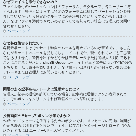
なぜファイルを添付できないの？
ファイル添付のパーミッションは各フォーラム、各グループ、各ユーザーに与
えられます。管理人によっては特定のフォーラムに対してパーミッションを許
可していなかったり特定のグループにのみ許可していたりするかもしれませ
ん。なぜファイル添付できないのかどうしても判らない場合は管理人にお問い
合わせください。
ページトップ
なぜ私は警告されたの？
各掲示板サイトはそのサイト独自のルールを定めているのが普通です。もしあ
なたが当サイトのルールを犯してしまっている場合、警告されていても不思議
ではありません。警告を出すかどうかはモデレータまたは管理人の判断である
ことにご注意ください。phpBB Group は当サイトが出す警告について何の関係
もありませんし責任も負いません。なぜ警告が出されたのか判らない場合はモ
デレータまたは管理人にお問い合わせください。
ページトップ
問題のある記事をモデレータに通報するには？
管理人が記事の通報を許可している場合、記事内に通報ボタンが表示されま
す。そのボタンをクリックすれば通報ページへ移動できます。
ページトップ
投稿画面の “セーブ” ボタンは何ですか？
作成中のメッセージを保存するためのボタンです。メッセージの完成に時間が
かかる場合は利用すると良いでしょう。保存されたメッセージをロード（読み
込み）するには ユーザーCP へ入室してください。
ページトップ