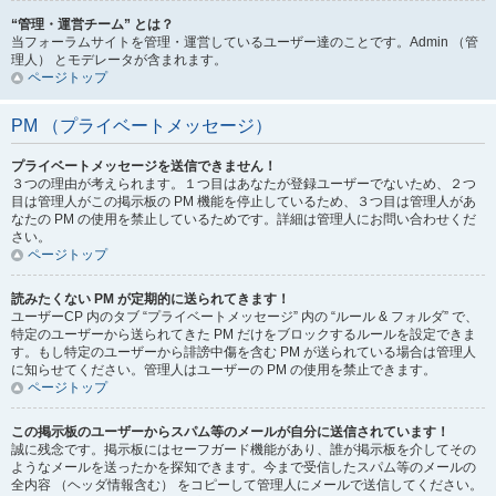
“管理・運営チーム” とは？
当フォーラムサイトを管理・運営しているユーザー達のことです。Admin （管
理人） とモデレータが含まれます。
ページトップ
PM （プライベートメッセージ）
プライベートメッセージを送信できません！
３つの理由が考えられます。１つ目はあなたが登録ユーザーでないため、２つ
目は管理人がこの掲示板の PM 機能を停止しているため、３つ目は管理人があ
なたの PM の使用を禁止しているためです。詳細は管理人にお問い合わせくだ
さい。
ページトップ
読みたくない PM が定期的に送られてきます！
ユーザーCP 内のタブ “プライベートメッセージ” 内の “ルール & フォルダ” で、
特定のユーザーから送られてきた PM だけをブロックするルールを設定できま
す。もし特定のユーザーから誹謗中傷を含む PM が送られている場合は管理人
に知らせてください。管理人はユーザーの PM の使用を禁止できます。
ページトップ
この掲示板のユーザーからスパム等のメールが自分に送信されています！
誠に残念です。掲示板にはセーフガード機能があり、誰が掲示板を介してその
ようなメールを送ったかを探知できます。今まで受信したスパム等のメールの
全内容 （ヘッダ情報含む） をコピーして管理人にメールで送信してください。