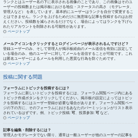
ランクとはユーザー名の下に表示される画像のことであり、この画像はそのユ
ーザーの投稿数または掲示板における地位・ステータスの高さ （モデレータ、
管理人など） を表しています。基本的にユーザーはランクを自分で変更するこ
とはできません。ランクを上げるためだけに無意味な記事を投稿するのはお控
えください。投稿数を減らされるだけでなく、場合によってはランクを下げら
れたりアカウントを削除される可能性があります。
ページトップ
メールアイコンをクリックするとログインページが表示されるんですけど？
登録ユーザーのみ、そして管理人が掲示板経由のメール送信を有効に設定して
いる場合のみ、他のユーザーに対してメールを送信することが可能です。これ
は匿名ユーザーによるメールを利用した悪質な行為を防ぐためです。
ページトップ
投稿に関する問題
フォーラムにトピックを投稿するには？
フォーラムに新しいトピックを投稿するには、フォーラム閲覧ページ内にある
トピック作成ボタンをクリックしてください。掲示板の設定によってはトピッ
クを投稿するにはユーザー登録が必要な場合があります。フォーラム閲覧ペー
ジの下の方に、そのフォーラムにおけるあなたのパーミッションがリスト表示
されているはずです。例、トピック投稿:
可
、投票参加:
可
など。
ページトップ
記事を編集・削除するには？
管理人かモデレータでない限り、通常は一般ユーザーが他のユーザーの記事を