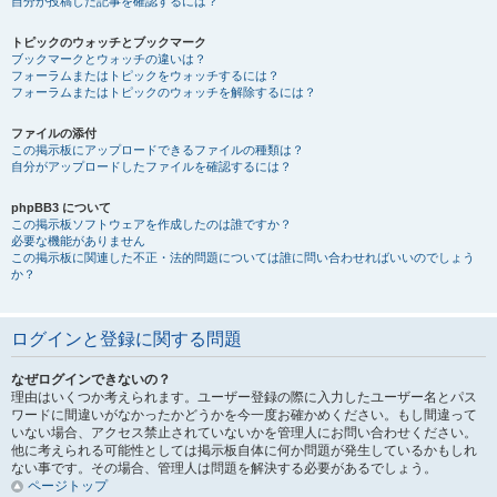
自分が投稿した記事を確認するには？
トピックのウォッチとブックマーク
ブックマークとウォッチの違いは？
フォーラムまたはトピックをウォッチするには？
フォーラムまたはトピックのウォッチを解除するには？
ファイルの添付
この掲示板にアップロードできるファイルの種類は？
自分がアップロードしたファイルを確認するには？
phpBB3 について
この掲示板ソフトウェアを作成したのは誰ですか？
必要な機能がありません
この掲示板に関連した不正・法的問題については誰に問い合わせればいいのでしょう
か？
ログインと登録に関する問題
なぜログインできないの？
理由はいくつか考えられます。ユーザー登録の際に入力したユーザー名とパス
ワードに間違いがなかったかどうかを今一度お確かめください。もし間違って
いない場合、アクセス禁止されていないかを管理人にお問い合わせください。
他に考えられる可能性としては掲示板自体に何か問題が発生しているかもしれ
ない事です。その場合、管理人は問題を解決する必要があるでしょう。
ページトップ