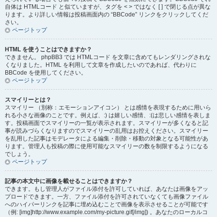
自体は HTMLコード と似ていますが、タグを < > ではなく [ ] で閉じる点が異な
ります。より詳しい情報は投稿画面内の “BBCode” リンクをクリックしてくだ
さい。
ページトップ
HTML を使うことはできますか？
できません。 phpBB3 では HTMLコード を文章に含めてもレンダリングされな
くなりました。HTML を利用して文章を作成したいのであれば、代わりに
BBCode を使用してください。
ページトップ
スマイリーとは？
スマイリー （別称：エモーションアイコン） とは感情を表現するために用いら
れる小さな画像のことです。例えば、:) は嬉しい感情、:(は悲しい感情を表しま
す。投稿画面でスマイリーの一覧が表示されます。スマイリーが多くなると記
事が読みづらくなりますのでスマイリーの乱用はお控えください。スマイリー
を乱用した記事はモデレータによる編集・削除・移動の対象となる可能性があ
ります。管理人も投稿の際に使用可能なスマイリーの数を制限するようになる
でしょう。
ページトップ
記事の本文中に画像を載せることはできますか？
できます。もし管理人がファイル添付を許可していれば、あなたは画像をアッ
プロードできます。一方、ファイル添付を許可されていなくても画像ファイル
へのハイパーリンクを記事に埋め込むことで画像を表示させることが可能です
（例: [img]http://www.example.com/my-picture.gif[/img]) 。あなたのローカルコ