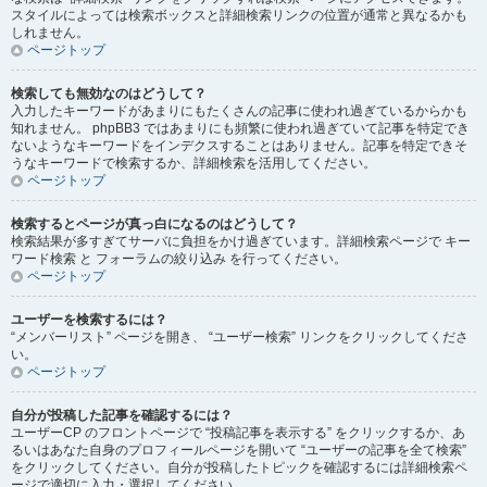
スタイルによっては検索ボックスと詳細検索リンクの位置が通常と異なるかも
しれません。
ページトップ
検索しても無効なのはどうして？
入力したキーワードがあまりにもたくさんの記事に使われ過ぎているからかも
知れません。 phpBB3 ではあまりにも頻繁に使われ過ぎていて記事を特定でき
ないようなキーワードをインデクスすることはありません。記事を特定できそ
うなキーワードで検索するか、詳細検索を活用してください。
ページトップ
検索するとページが真っ白になるのはどうして？
検索結果が多すぎてサーバに負担をかけ過ぎています。詳細検索ページで キー
ワード検索 と フォーラムの絞り込み を行ってください。
ページトップ
ユーザーを検索するには？
“メンバーリスト” ページを開き、 “ユーザー検索” リンクをクリックしてくださ
い。
ページトップ
自分が投稿した記事を確認するには？
ユーザーCP のフロントページで “投稿記事を表示する” をクリックするか、あ
るいはあなた自身のプロフィールページを開いて “ユーザーの記事を全て検索”
をクリックしてください。自分が投稿したトピックを確認するには詳細検索ペ
ージで適切に入力・選択してください。