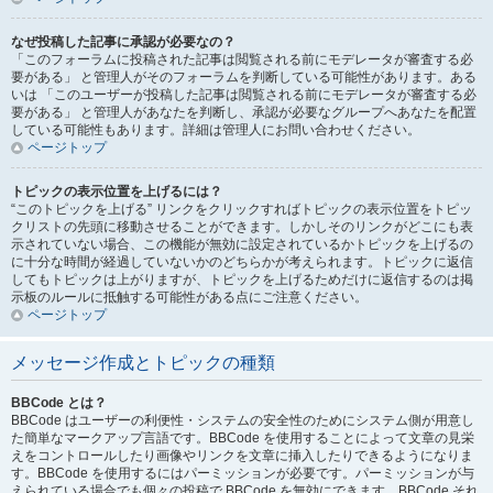
なぜ投稿した記事に承認が必要なの？
「このフォーラムに投稿された記事は閲覧される前にモデレータが審査する必
要がある」 と管理人がそのフォーラムを判断している可能性があります。ある
いは 「このユーザーが投稿した記事は閲覧される前にモデレータが審査する必
要がある」 と管理人があなたを判断し、承認が必要なグループへあなたを配置
している可能性もあります。詳細は管理人にお問い合わせください。
ページトップ
トピックの表示位置を上げるには？
“このトピックを上げる” リンクをクリックすればトピックの表示位置をトピッ
クリストの先頭に移動させることができます。しかしそのリンクがどこにも表
示されていない場合、この機能が無効に設定されているかトピックを上げるの
に十分な時間が経過していないかのどちらかが考えられます。トピックに返信
してもトピックは上がりますが、トピックを上げるためだけに返信するのは掲
示板のルールに抵触する可能性がある点にご注意ください。
ページトップ
メッセージ作成とトピックの種類
BBCode とは？
BBCode はユーザーの利便性・システムの安全性のためにシステム側が用意し
た簡単なマークアップ言語です。BBCode を使用することによって文章の見栄
えをコントロールしたり画像やリンクを文章に挿入したりできるようになりま
す。BBCode を使用するにはパーミッションが必要です。パーミッションが与
えられている場合でも個々の投稿で BBCode を無効にできます。BBCode それ