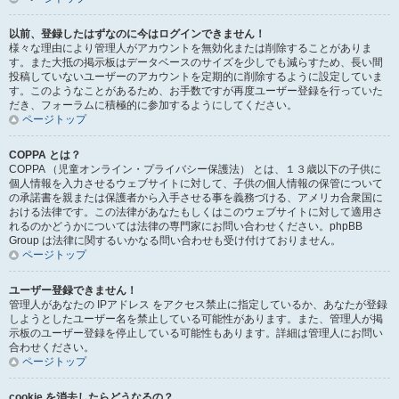
以前、登録したはずなのに今はログインできません！
様々な理由により管理人がアカウントを無効化または削除することがありま
す。また大抵の掲示板はデータベースのサイズを少しでも減らすため、長い間
投稿していないユーザーのアカウントを定期的に削除するように設定していま
す。このようなことがあるため、お手数ですが再度ユーザー登録を行っていた
だき、フォーラムに積極的に参加するようにしてください。
ページトップ
COPPA とは？
COPPA （児童オンライン・プライバシー保護法） とは、１３歳以下の子供に
個人情報を入力させるウェブサイトに対して、子供の個人情報の保管について
の承諾書を親または保護者から入手させる事を義務づける、アメリカ合衆国に
おける法律です。この法律があなたもしくはこのウェブサイトに対して適用さ
れるのかどうかについては法律の専門家にお問い合わせください。phpBB
Group は法律に関するいかなる問い合わせも受け付けておりません。
ページトップ
ユーザー登録できません！
管理人があなたの IPアドレス をアクセス禁止に指定しているか、あなたが登録
しようとしたユーザー名を禁止している可能性があります。また、管理人が掲
示板のユーザー登録を停止している可能性もあります。詳細は管理人にお問い
合わせください。
ページトップ
cookie を消去したらどうなるの？