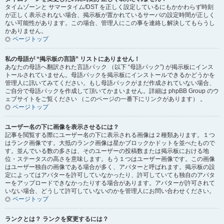
タイムゾーンと サマータイム/DST を正しく設定しているにもかかわらず時刻
が正しく表示されない場合、掲示板が置かれているサーバの設定時間が正しく
ない可能性があります。この場合、管理人にこの事を連絡し解決してもらうし
かありません。
ページトップ
私の母語が “掲示板の言語” リストにありません！
あなたの母語へ翻訳された言語パック （以下 “母語パック”) が掲示板にインス
トールされていません。母語パックを掲示板にインストールできるかどうかを
管理人に訊いてみてください。もし母語パックがまだ作成されていない場合、
ご自分で母語パックを作成して頂いてかまいません。詳細は phpBB Group のウ
ェブサイトをご覧ください （このページの一番下にリンクがあります） 。
ページトップ
ユーザー名の下に画像を表示させるには？
記事を閲覧する際にユーザー名の下に表示される画像は２種類あります。１つ
はランク画像です。大抵のランク画像は星かブロックかドットを並べたもので
す。並んでいる数の多さは、そのユーザーの投稿数または掲示板における地
位・ステータスの高さを意味します。もう１つはユーザー画像です。この画像
はユーザー独自の画像である場合が多く、アバターと呼ばれます。掲示板の設
定によってはアバターを許可していなかったり、許可していても独自のアバタ
ーをアップロードできなかったりする場合があります。アバターが許可されて
いない場合、どうして許可していないのかを管理人にお問い合わせください。
ページトップ
ランクとは？ ランクを変更するには？