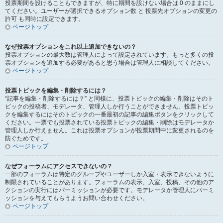
投票期間を設けることもできますが、特に期間を設けない場合は 0 のままにし
てください。ユーザーが選択できるオプション数 と 投票先オプションの変更の
許可 も同時に設定できます。
ページトップ
なぜ投票オプションをこれ以上追加できないの？
投票オプションの最大数は管理人によって設定されています。もっと多くの投
票オプションを追加する必要があると思う場合は管理人に相談してください。
ページトップ
投票トピックを編集・削除するには？
“記事を編集・削除するには？” と同様に、投票トピックの編集・削除はそのト
ピックの投稿者、モデレータ、管理人しか行うことができません。投票トピッ
クを編集するにはそのトピックの一番最初の記事の編集ボタンをクリックして
ください。一票でも投票されている投票トピックの編集・削除はモデレータか
管理人しか行えません。これは投票オプションが投票期間中に変更されるのを
防ぐためです。
ページトップ
なぜフォーラムにアクセスできないの？
一部のフォーラムは特定のグループやユーザーしか入室・表示できないように
制限されていることがあります。フォーラムの表示、入室、投稿、その他のア
クションの実行にはパーミッションが必要です。モデレータか管理人にパーミ
ッションを与えてもらうようお問い合わせください。
ページトップ