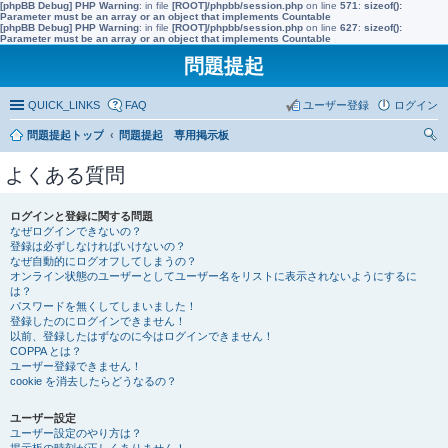
[phpBB Debug] PHP Warning
: in file
[ROOT]/phpbb/session.php
on line
571
:
sizeof():
Parameter must be an array or an object that implements Countable
[phpBB Debug] PHP Warning
: in file
[ROOT]/phpbb/session.php
on line
627
:
sizeof():
Parameter must be an array or an object that implements Countable
問題提起
QUICK_LINKS
FAQ
ユーザー登録
ログイン
問題提起トップ
問題提起 専用掲示板
索
よくある質問
ログインと登録に関する問題
なぜログインできないの？
登録は必ずしなければいけないの？
なぜ自動的にログオフしてしまうの？
オンライン状態のユーザーとしてユーザー名をリストに表示されないようにするに
は？
パスワードを無くしてしまいました！
登録したのにログインできません！
以前、登録したはずなのに今はログインできません！
COPPA とは？
ユーザー登録できません！
cookie を消去したらどうなるの？
ユーザー設定
ユーザー設定のやり方は？