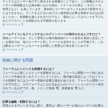
ランクとはユーザー名の下に表示される画像のことであり、この画像はそのユ
ーザーの投稿数または掲示板における地位・ステータスの高さ （モデレータ、
管理人など） を表しています。基本的にユーザーはランクを自分で変更するこ
とはできません。ランクを上げるためだけに無意味な記事を投稿するのはお控
えください。投稿数を減らされるだけでなく、場合によってはランクを下げら
れたりアカウントを削除される可能性があります。
ページトップ
メールアイコンをクリックするとログインページが表示されるんですけど？
登録ユーザーのみ、そして管理人が掲示板経由のメール送信を有効に設定して
いる場合のみ、他のユーザーに対してメールを送信することが可能です。これ
は匿名ユーザーによるメールを利用した悪質な行為を防ぐためです。
ページトップ
投稿に関する問題
フォーラムにトピックを投稿するには？
フォーラムに新しいトピックを投稿するには、フォーラム閲覧ページ内にある
トピック作成ボタンをクリックしてください。掲示板の設定によってはトピッ
クを投稿するにはユーザー登録が必要な場合があります。フォーラム閲覧ペー
ジの下の方に、そのフォーラムにおけるあなたのパーミッションがリスト表示
されているはずです。例、トピック投稿:
可
、投票参加:
可
など。
ページトップ
記事を編集・削除するには？
管理人かモデレータでない限り、通常は一般ユーザーが他のユーザーの記事を