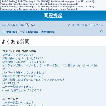
[phpBB Debug] PHP Warning
: in file
[ROOT]/phpbb/session.php
on line
571
:
sizeof():
Parameter must be an array or an object that implements Countable
[phpBB Debug] PHP Warning
: in file
[ROOT]/phpbb/session.php
on line
627
:
sizeof():
Parameter must be an array or an object that implements Countable
問題提起
QUICK_LINKS
FAQ
ユーザー登録
ログイン
問題提起トップ
問題提起 専用掲示板
索
よくある質問
ログインと登録に関する問題
なぜログインできないの？
登録は必ずしなければいけないの？
なぜ自動的にログオフしてしまうの？
オンライン状態のユーザーとしてユーザー名をリストに表示されないようにするに
は？
パスワードを無くしてしまいました！
登録したのにログインできません！
以前、登録したはずなのに今はログインできません！
COPPA とは？
ユーザー登録できません！
cookie を消去したらどうなるの？
ユーザー設定
ユーザー設定のやり方は？