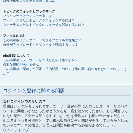
自分が投稿した記事を確認するには？
トピックのウォッチとブックマーク
ブックマークとウォッチの違いは？
フォーラムまたはトピックをウォッチするには？
フォーラムまたはトピックのウォッチを解除するには？
ファイルの添付
この掲示板にアップロードできるファイルの種類は？
自分がアップロードしたファイルを確認するには？
phpBB3 について
この掲示板ソフトウェアを作成したのは誰ですか？
必要な機能がありません
この掲示板に関連した不正・法的問題については誰に問い合わせればいいのでしょう
か？
ログインと登録に関する問題
なぜログインできないの？
理由はいくつか考えられます。ユーザー登録の際に入力したユーザー名とパス
ワードに間違いがなかったかどうかを今一度お確かめください。もし間違って
いない場合、アクセス禁止されていないかを管理人にお問い合わせください。
他に考えられる可能性としては掲示板自体に何か問題が発生しているかもしれ
ない事です。その場合、管理人は問題を解決する必要があるでしょう。
ページトップ