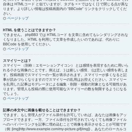
自体は HTMLコード と似ていますが、タグを < > ではなく [ ] で閉じる点が異な
ります。より詳しい情報は投稿画面内の “BBCode” リンクをクリックしてくだ
さい。
ページトップ
HTML を使うことはできますか？
できません。 phpBB3 では HTMLコード を文章に含めてもレンダリングされな
くなりました。HTML を利用して文章を作成したいのであれば、代わりに
BBCode を使用してください。
ページトップ
スマイリーとは？
スマイリー （別称：エモーションアイコン） とは感情を表現するために用いら
れる小さな画像のことです。例えば、:) は嬉しい感情、:(は悲しい感情を表しま
す。投稿画面でスマイリーの一覧が表示されます。スマイリーが多くなると記
事が読みづらくなりますのでスマイリーの乱用はお控えください。スマイリー
を乱用した記事はモデレータによる編集・削除・移動の対象となる可能性があ
ります。管理人も投稿の際に使用可能なスマイリーの数を制限するようになる
でしょう。
ページトップ
記事の本文中に画像を載せることはできますか？
できます。もし管理人がファイル添付を許可していれば、あなたは画像をアッ
プロードできます。一方、ファイル添付を許可されていなくても画像ファイル
へのハイパーリンクを記事に埋め込むことで画像を表示させることが可能です
（例: [img]http://www.example.com/my-picture.gif[/img]) 。あなたのローカルコ