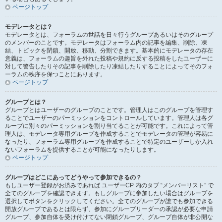
ページトップ
モデレータとは？
モデレータとは、フォーラムの世話を日々行うグループあるいはそのグループ
のメンバーのことです。モデレータはフォーラム内の記事を編集、削除、凍
結、トピックを閉鎖、開放、移動、分割できます。基本的にモデレータの存在
意義は、フォーラムの趣旨を外れた投稿や規約に反する投稿をしたユーザーに
対して警告したりその記事を削除したり凍結したりすることによってそのフォ
ーラムの秩序を保つことにあります。
ページトップ
グループとは？
グループとはユーザーのグループのことです。管理人はこのグループを管理す
ることでユーザーのパーミッションをコントロールしています。管理人は各グ
ループに別々のパーミッションを割り当てることが可能です。これによって管
理人は、モデレータ専用グループを作成することでモデレータの管理が容易に
なったり、フォーラム専用グループを作成することで特定のユーザーしか入れ
ないフォーラムを提供することが可能になったりします。
ページトップ
グループはどこにあってどうやって参加できるの？
もしユーザー登録がお済みであれば ユーザーCP 内のタブ “メンバーリスト” で
全てのグループを確認できます。もしグループに参加したい場合はグループを
選択してボタンをクリックしてください。全てのグループが誰でも参加できる
開放グループであるとは限らず、参加にグループリーダーの承認が必要な申請
グループ、参加自体を受け付けてない閉鎖グループ、グループ自体が非公開な