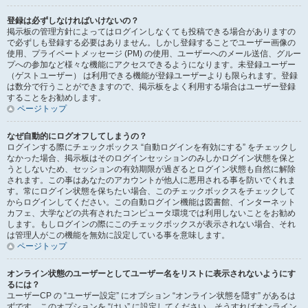
登録は必ずしなければいけないの？
掲示板の管理方針によってはログインしなくても投稿できる場合がありますの
で必ずしも登録する必要はありません。しかし登録することでユーザー画像の
使用、プライベートメッセージ (PM) の使用、ユーザーへのメール送信、グルー
プへの参加など様々な機能にアクセスできるようになります。未登録ユーザー
（ゲストユーザー） は利用できる機能が登録ユーザーよりも限られます。登録
は数分で行うことができますので、掲示板をよく利用する場合はユーザー登録
することをお勧めします。
ページトップ
なぜ自動的にログオフしてしまうの？
ログインする際にチェックボックス “自動ログインを有効にする” をチェックし
なかった場合、掲示板はそのログインセッションのみしかログイン状態を保と
うとしないため、セッションの有効期限が過ぎるとログイン状態も自然に解除
されます。この事はあなたのアカウントが他人に悪用される事を防いでくれま
す。常にログイン状態を保ちたい場合、このチェックボックスをチェックして
からログインしてください。この自動ログイン機能は図書館、インターネット
カフェ、大学などの共有されたコンピュータ環境では利用しないことをお勧め
します。もしログインの際にこのチェックボックスが表示されない場合、それ
は管理人がこの機能を無効に設定している事を意味します。
ページトップ
オンライン状態のユーザーとしてユーザー名をリストに表示されないようにす
るには？
ユーザーCP の “ユーザー設定” にオプション “オンライン状態を隠す” があるは
ずです。このオプションを “はい” に設定してください。そうすればオンライン