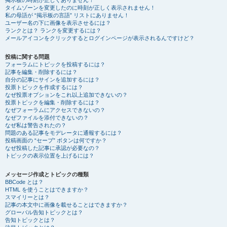
掲示板の時刻が正しくありません！
タイムゾーンを変更したのに時刻が正しく表示されません！
私の母語が “掲示板の言語” リストにありません！
ユーザー名の下に画像を表示させるには？
ランクとは？ ランクを変更するには？
メールアイコンをクリックするとログインページが表示されるんですけど？
投稿に関する問題
フォーラムにトピックを投稿するには？
記事を編集・削除するには？
自分の記事にサインを追加するには？
投票トピックを作成するには？
なぜ投票オプションをこれ以上追加できないの？
投票トピックを編集・削除するには？
なぜフォーラムにアクセスできないの？
なぜファイルを添付できないの？
なぜ私は警告されたの？
問題のある記事をモデレータに通報するには？
投稿画面の “セーブ” ボタンは何ですか？
なぜ投稿した記事に承認が必要なの？
トピックの表示位置を上げるには？
メッセージ作成とトピックの種類
BBCode とは？
HTML を使うことはできますか？
スマイリーとは？
記事の本文中に画像を載せることはできますか？
グローバル告知トピックとは？
告知トピックとは？