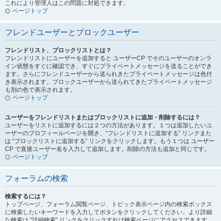
これにより管理人はこの問題に対処できます。
ページトップ
フレンドユーザーとブロックユーザー
フレンドリスト、ブロックリストとは？
フレンドリストにユーザーを追加すると ユーザーCP でそのユーザーのオンラ
イン状態をすぐに確認でき、すぐにプライベートメッセージを送ることができ
ます。さらにフレンドユーザーから送られきたプライベートメッセージは色付
き表示されます。ブロックユーザーから送られてきたプライベートメッセージ
も別の色で表示されます。
ページトップ
ユーザーをフレンドリストまたはブロックリストに追加・削除するには？
ユーザーをリストに追加するには２つの方法があります。１つは追加したいユ
ーザーのプロフィールページを開き、“フレンドリストに追加する” リンクまた
は “ブロックリストに追加する” リンクをクリックします。もう１つは ユーザー
CP で直接ユーザー名を入力して追加します。削除の方法も追加と同じです。
ページトップ
フォーラムの検索
検索するには？
トップページ、フォーラム閲覧ページ、トピック表示ページ内の検索ボックス
に検索したいキーワードを入力してボタンをクリックしてください。より詳細
な検索は “詳細検索” リンクをクリックすれば検索ページにアクセスできます。