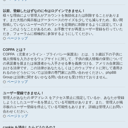
以前、登録したはずなのに今はログインできません！
様々な理由により管理人がアカウントを無効化または削除することがありま
す。また大抵の掲示板はデータベースのサイズを少しでも減らすため、長い間
投稿していないユーザーのアカウントを定期的に削除するように設定していま
す。このようなことがあるため、お手数ですが再度ユーザー登録を行っていた
だき、フォーラムに積極的に参加するようにしてください。
ページトップ
COPPA とは？
COPPA （児童オンライン・プライバシー保護法） とは、１３歳以下の子供に
個人情報を入力させるウェブサイトに対して、子供の個人情報の保管について
の承諾書を親または保護者から入手させる事を義務づける、アメリカ合衆国に
おける法律です。この法律があなたもしくはこのウェブサイトに対して適用さ
れるのかどうかについては法律の専門家にお問い合わせください。phpBB
Group は法律に関するいかなる問い合わせも受け付けておりません。
ページトップ
ユーザー登録できません！
管理人があなたの IPアドレス をアクセス禁止に指定しているか、あなたが登録
しようとしたユーザー名を禁止している可能性があります。また、管理人が掲
示板のユーザー登録を停止している可能性もあります。詳細は管理人にお問い
合わせください。
ページトップ
cookie を消去したらどうなるの？