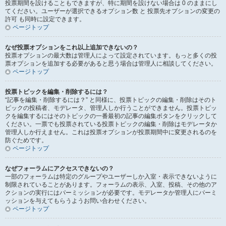
投票期間を設けることもできますが、特に期間を設けない場合は 0 のままにし
てください。ユーザーが選択できるオプション数 と 投票先オプションの変更の
許可 も同時に設定できます。
ページトップ
なぜ投票オプションをこれ以上追加できないの？
投票オプションの最大数は管理人によって設定されています。もっと多くの投
票オプションを追加する必要があると思う場合は管理人に相談してください。
ページトップ
投票トピックを編集・削除するには？
“記事を編集・削除するには？” と同様に、投票トピックの編集・削除はそのト
ピックの投稿者、モデレータ、管理人しか行うことができません。投票トピッ
クを編集するにはそのトピックの一番最初の記事の編集ボタンをクリックして
ください。一票でも投票されている投票トピックの編集・削除はモデレータか
管理人しか行えません。これは投票オプションが投票期間中に変更されるのを
防ぐためです。
ページトップ
なぜフォーラムにアクセスできないの？
一部のフォーラムは特定のグループやユーザーしか入室・表示できないように
制限されていることがあります。フォーラムの表示、入室、投稿、その他のア
クションの実行にはパーミッションが必要です。モデレータか管理人にパーミ
ッションを与えてもらうようお問い合わせください。
ページトップ