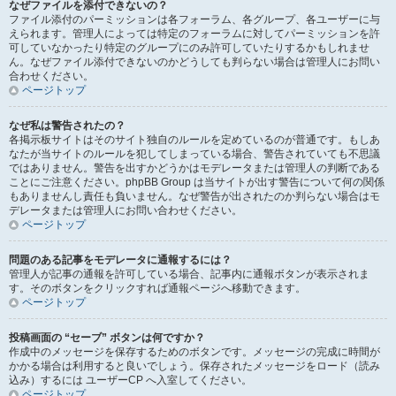
なぜファイルを添付できないの？
ファイル添付のパーミッションは各フォーラム、各グループ、各ユーザーに与
えられます。管理人によっては特定のフォーラムに対してパーミッションを許
可していなかったり特定のグループにのみ許可していたりするかもしれませ
ん。なぜファイル添付できないのかどうしても判らない場合は管理人にお問い
合わせください。
ページトップ
なぜ私は警告されたの？
各掲示板サイトはそのサイト独自のルールを定めているのが普通です。もしあ
なたが当サイトのルールを犯してしまっている場合、警告されていても不思議
ではありません。警告を出すかどうかはモデレータまたは管理人の判断である
ことにご注意ください。phpBB Group は当サイトが出す警告について何の関係
もありませんし責任も負いません。なぜ警告が出されたのか判らない場合はモ
デレータまたは管理人にお問い合わせください。
ページトップ
問題のある記事をモデレータに通報するには？
管理人が記事の通報を許可している場合、記事内に通報ボタンが表示されま
す。そのボタンをクリックすれば通報ページへ移動できます。
ページトップ
投稿画面の “セーブ” ボタンは何ですか？
作成中のメッセージを保存するためのボタンです。メッセージの完成に時間が
かかる場合は利用すると良いでしょう。保存されたメッセージをロード（読み
込み）するには ユーザーCP へ入室してください。
ページトップ