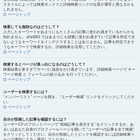
スタイルによっては検索ボックスと詳細検索リンクの位置が通常と異なるかも
しれません。
ページトップ
検索しても無効なのはどうして？
入力したキーワードがあまりにもたくさんの記事に使われ過ぎているからかも
知れません。 phpBB3 ではあまりにも頻繁に使われ過ぎていて記事を特定でき
ないようなキーワードをインデクスすることはありません。記事を特定できそ
うなキーワードで検索するか、詳細検索を活用してください。
ページトップ
検索するとページが真っ白になるのはどうして？
検索結果が多すぎてサーバに負担をかけ過ぎています。詳細検索ページで キー
ワード検索 と フォーラムの絞り込み を行ってください。
ページトップ
ユーザーを検索するには？
“メンバーリスト” ページを開き、 “ユーザー検索” リンクをクリックしてくださ
い。
ページトップ
自分が投稿した記事を確認するには？
ユーザーCP のフロントページで “投稿記事を表示する” をクリックするか、あ
るいはあなた自身のプロフィールページを開いて “ユーザーの記事を全て検索”
をクリックしてください。自分が投稿したトピックを確認するには詳細検索ペ
ージで適切に入力・選択してください。