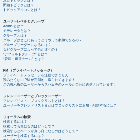
注目トピックとは？
閉鎖トピックとは？
トピックアイコンとは？
ユーザーレベルとグループ
Admin とは？
モデレータとは？
グループとは？
グループはどこにあってどうやって参加できるの？
グループリーダーになるには？
なぜグループによって色が違うの？
“デフォルトグループ” とは？
“管理・運営チーム” とは？
PM （プライベートメッセージ）
プライベートメッセージを送信できません！
読みたくない PM が定期的に送られてきます！
この掲示板のユーザーからスパム等のメールが自分に送信されています！
フレンドユーザーとブロックユーザー
フレンドリスト、ブロックリストとは？
ユーザーをフレンドリストまたはブロックリストに追加・削除するには？
フォーラムの検索
検索するには？
検索しても無効なのはどうして？
検索するとページが真っ白になるのはどうして？
ユーザーを検索するには？