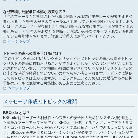
なぜ投稿した記事に承認が必要なの？
「このフォーラムに投稿された記事は閲覧される前にモデレータが審査する必
要がある」 と管理人がそのフォーラムを判断している可能性があります。ある
いは 「このユーザーが投稿した記事は閲覧される前にモデレータが審査する必
要がある」 と管理人があなたを判断し、承認が必要なグループへあなたを配置
している可能性もあります。詳細は管理人にお問い合わせください。
ページトップ
トピックの表示位置を上げるには？
“このトピックを上げる” リンクをクリックすればトピックの表示位置をトピッ
クリストの先頭に移動させることができます。しかしそのリンクがどこにも表
示されていない場合、この機能が無効に設定されているかトピックを上げるの
に十分な時間が経過していないかのどちらかが考えられます。トピックに返信
してもトピックは上がりますが、トピックを上げるためだけに返信するのは掲
示板のルールに抵触する可能性がある点にご注意ください。
ページトップ
メッセージ作成とトピックの種類
BBCode とは？
BBCode はユーザーの利便性・システムの安全性のためにシステム側が用意し
た簡単なマークアップ言語です。BBCode を使用することによって文章の見栄
えをコントロールしたり画像やリンクを文章に挿入したりできるようになりま
す。BBCode を使用するにはパーミッションが必要です。パーミッションが与
えられている場合でも個々の投稿で BBCode を無効にできます。BBCode それ