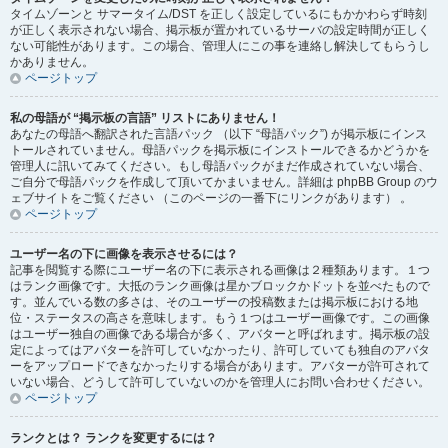
タイムゾーンと サマータイム/DST を正しく設定しているにもかかわらず時刻
が正しく表示されない場合、掲示板が置かれているサーバの設定時間が正しく
ない可能性があります。この場合、管理人にこの事を連絡し解決してもらうし
かありません。
ページトップ
私の母語が “掲示板の言語” リストにありません！
あなたの母語へ翻訳された言語パック （以下 “母語パック”) が掲示板にインス
トールされていません。母語パックを掲示板にインストールできるかどうかを
管理人に訊いてみてください。もし母語パックがまだ作成されていない場合、
ご自分で母語パックを作成して頂いてかまいません。詳細は phpBB Group のウ
ェブサイトをご覧ください （このページの一番下にリンクがあります） 。
ページトップ
ユーザー名の下に画像を表示させるには？
記事を閲覧する際にユーザー名の下に表示される画像は２種類あります。１つ
はランク画像です。大抵のランク画像は星かブロックかドットを並べたもので
す。並んでいる数の多さは、そのユーザーの投稿数または掲示板における地
位・ステータスの高さを意味します。もう１つはユーザー画像です。この画像
はユーザー独自の画像である場合が多く、アバターと呼ばれます。掲示板の設
定によってはアバターを許可していなかったり、許可していても独自のアバタ
ーをアップロードできなかったりする場合があります。アバターが許可されて
いない場合、どうして許可していないのかを管理人にお問い合わせください。
ページトップ
ランクとは？ ランクを変更するには？