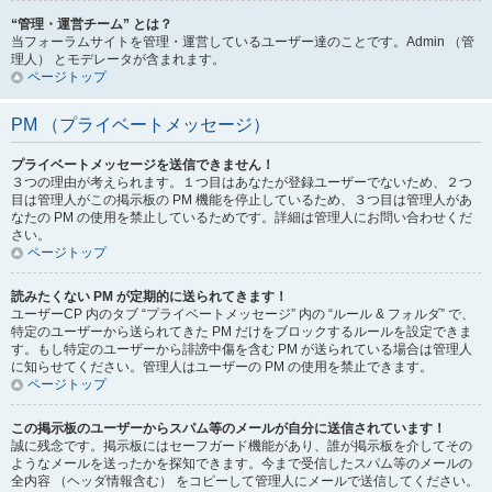
“管理・運営チーム” とは？
当フォーラムサイトを管理・運営しているユーザー達のことです。Admin （管
理人） とモデレータが含まれます。
ページトップ
PM （プライベートメッセージ）
プライベートメッセージを送信できません！
３つの理由が考えられます。１つ目はあなたが登録ユーザーでないため、２つ
目は管理人がこの掲示板の PM 機能を停止しているため、３つ目は管理人があ
なたの PM の使用を禁止しているためです。詳細は管理人にお問い合わせくだ
さい。
ページトップ
読みたくない PM が定期的に送られてきます！
ユーザーCP 内のタブ “プライベートメッセージ” 内の “ルール & フォルダ” で、
特定のユーザーから送られてきた PM だけをブロックするルールを設定できま
す。もし特定のユーザーから誹謗中傷を含む PM が送られている場合は管理人
に知らせてください。管理人はユーザーの PM の使用を禁止できます。
ページトップ
この掲示板のユーザーからスパム等のメールが自分に送信されています！
誠に残念です。掲示板にはセーフガード機能があり、誰が掲示板を介してその
ようなメールを送ったかを探知できます。今まで受信したスパム等のメールの
全内容 （ヘッダ情報含む） をコピーして管理人にメールで送信してください。