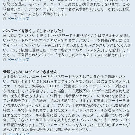
状態は管理人、モデレータ、ユーザー自身にしか表示されなくなります。この
場合オンラインデータページにユーザー名が表示されなくなり、かわりにお忍
びユーザーの一人として表示されます。
ページトップ
パスワードを無くしてしまいました！
落ち着いてください！ 無くしたパスワードを取り戻すことはできませんが新し
いパスワードを再発行することならできます。パスワードを再発行するにはロ
グインページで
パスワードを忘れてしまいました
リンクをクリックしてくださ
い。そして以前に登録したユーザー名とメールアドレスを入力して送信してく
ださい。再発行されたパスワードは入力したメールアドレスに送信されます。
ページトップ
登録したのにログインできません！
まず最初に正しいユーザー名とパスワードを入力しているかをご確認くださ
い。両方とも正しいにも関わらずログインできない場合、次の２つが考えられ
ます。１つ目は、掲示板が COPPA （児童オンライン・プライバシー保護法）
を有効にしている場合です。この場合、１３歳以下のユーザーは要求された指
示に従う必要があります。２つ目は、掲示板がアカウントの有効化を必要とし
ている場合です。この場合、掲示板の設定によりますが有効化はユーザー自身
か管理人のどちらかが行います。アカウント有効化が必要かどうかは登録完了
時にメールで知らされます。あなたのメールアドレスにメールが送られている
はずなのでそのメールの指示に従ってください。もしメールが届いていない場
合、正しくないメールアドレスを入力したかスパムフィルタに引っかかってい
る可能性があります。正しいメールアドレスを入力したにも関わらずメールが
送られてこない場合は管理人にお問い合わせください。
ページトップ