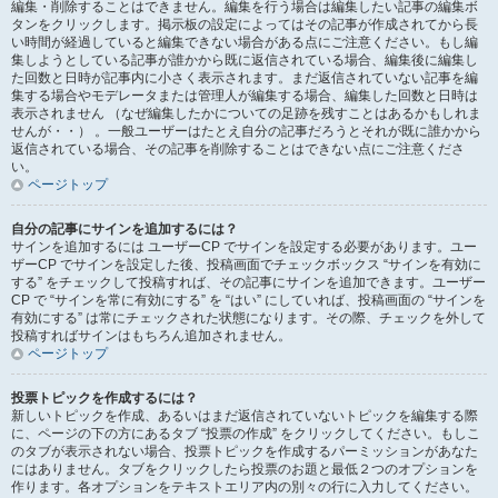
編集・削除することはできません。編集を行う場合は編集したい記事の編集ボ
タンをクリックします。掲示板の設定によってはその記事が作成されてから長
い時間が経過していると編集できない場合がある点にご注意ください。もし編
集しようとしている記事が誰かから既に返信されている場合、編集後に編集し
た回数と日時が記事内に小さく表示されます。まだ返信されていない記事を編
集する場合やモデレータまたは管理人が編集する場合、編集した回数と日時は
表示されません （なぜ編集したかについての足跡を残すことはあるかもしれま
せんが・・） 。一般ユーザーはたとえ自分の記事だろうとそれが既に誰かから
返信されている場合、その記事を削除することはできない点にご注意くださ
い。
ページトップ
自分の記事にサインを追加するには？
サインを追加するには ユーザーCP でサインを設定する必要があります。ユー
ザーCP でサインを設定した後、投稿画面でチェックボックス “サインを有効に
する” をチェックして投稿すれば、その記事にサインを追加できます。ユーザー
CP で “サインを常に有効にする” を “はい” にしていれば、投稿画面の “サインを
有効にする” は常にチェックされた状態になります。その際、チェックを外して
投稿すればサインはもちろん追加されません。
ページトップ
投票トピックを作成するには？
新しいトピックを作成、あるいはまだ返信されていないトピックを編集する際
に、ページの下の方にあるタブ “投票の作成” をクリックしてください。もしこ
のタブが表示されない場合、投票トピックを作成するパーミッションがあなた
にはありません。タブをクリックしたら投票のお題と最低２つのオプションを
作ります。各オプションをテキストエリア内の別々の行に入力してください。