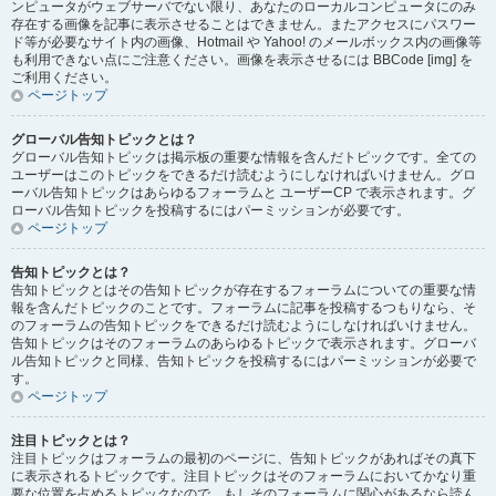
ンピュータがウェブサーバでない限り、あなたのローカルコンピュータにのみ
存在する画像を記事に表示させることはできません。またアクセスにパスワー
ド等が必要なサイト内の画像、Hotmail や Yahoo! のメールボックス内の画像等
も利用できない点にご注意ください。画像を表示させるには BBCode [img] を
ご利用ください。
ページトップ
グローバル告知トピックとは？
グローバル告知トピックは掲示板の重要な情報を含んだトピックです。全ての
ユーザーはこのトピックをできるだけ読むようにしなければいけません。グロ
ーバル告知トピックはあらゆるフォーラムと ユーザーCP で表示されます。グ
ローバル告知トピックを投稿するにはパーミッションが必要です。
ページトップ
告知トピックとは？
告知トピックとはその告知トピックが存在するフォーラムについての重要な情
報を含んだトピックのことです。フォーラムに記事を投稿するつもりなら、そ
のフォーラムの告知トピックをできるだけ読むようにしなければいけません。
告知トピックはそのフォーラムのあらゆるトピックで表示されます。グローバ
ル告知トピックと同様、告知トピックを投稿するにはパーミッションが必要で
す。
ページトップ
注目トピックとは？
注目トピックはフォーラムの最初のページに、告知トピックがあればその真下
に表示されるトピックです。注目トピックはそのフォーラムにおいてかなり重
要な位置を占めるトピックなので、もしそのフォーラムに関心があるなら読ん