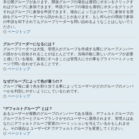
非公開グループがあります。開放グループの場合は適切にボタンをクリックす
ればグループに参加できます。申請グループの場合も適切にボタンをクリック
すればグループに参加を申請できます。場合によってはグループに参加する理
由をグループリーダーから訊かれることがあります。もし何らかの理由で参加
の申請を却下されてもグループリーダーを問い詰めるようなことはしないでく
ださい。
ページトップ
グループリーダーになるには？
グループリーダーは大抵、管理人がグループを作成する際にグループメンバー
の誰かから任命されることがほとんどです。当掲示板に新しいグループが必要
と感じている場合、最初にすべきことは管理人にその事をプライベートメッセ
ージで問い合わせてみることです。
ページトップ
なぜグループによって色が違うの？
グループ毎に違う色を割り当てる事によってユーザーがどのグループのメンバ
ーかを判別しやすいようにしているためです。
ページトップ
“デフォルトグループ” とは？
あるユーザーが複数のグループのメンバーである場合、デフォルトグループの
グループカラーとグループランクがそのユーザーに適用されます。管理人はあ
なたにデフォルトグループ変更のパーミッションを与えているかもしれませ
ん。その場合は ユーザーCP でデフォルトグループを変更してください。
ページトップ