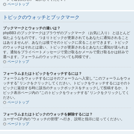
ページトップ
トピックのウォッチとブックマーク
ブックマークとウォッチの違いは？
phpBB3 のブックマークはブラウザのブックマーク （お気に入り） とほとんど
似たようなものです。つまりトピックが更新されてもあなたに通知されること
はありませんが、あなたは後でそのトピックに戻ることができます。トピック
のウォッチはそれとは違い、トピックが更新されるとあなたに通知が送られま
す。通知をプライベートメッセージで受け取るかメールで受け取るかは好みで
選べます。フォーラムのウォッチについても同様です。
ページトップ
フォーラムまたはトピックをウォッチするには？
フォーラムをウォッチするにはそのフォーラムへ入室し “このフォーラムをウォ
ッチする” リンクをクリックしてください。トピックをウォッチするにはそのト
ピックに返信する時に該当のチェックボックスをチェックして投稿するか、ト
ピック表示ページ内の “このトピックをウォッチする” リンクをクリックしてく
ださい。
ページトップ
フォーラムまたはトピックのウォッチを解除するには？
ユーザーCP 内の “ウォッチの管理” へ行き、説明と指示に従ってください。
ページトップ