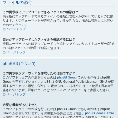
ファイルの添付
この掲示板にアップロードできるファイルの種類は？
掲示板にアップロードできるファイルの種類は管理人が許可しているものに限
ります。どのフォーマットが許可されているか判らない場合は管理人にお問い
合わせください。
ページトップ
自分がアップロードしたファイルを確認するには？
登録ユーザーであればアップロードした添付ファイルのリストをユーザーCP 内
の “添付ファイルの管理” で確認できます。
ページトップ
phpBB3 について
この掲示板ソフトウェアを作成したのは誰ですか？
このソフトウェアの作成を行ったのは
phpBB Group
であり著作権は phpBB
Group が所有しています。phpBB は GNU General Public License（GNU が提
唱するライセンス形態、GPL） に定められている条件に従って使用や配布が許
諾されています。詳細については phpBB Group のサイトをご参照ください。
ページトップ
必要な機能がありません
このソフトウェアの作成を行ったのは phpBB Group であり著作権は phpBB
Group が所有しています。その機能が必要だと思う場合、
phpBB Ideas Centre
へ訪問してください。そちらで既に提案されたアイデアへの投票および新しい