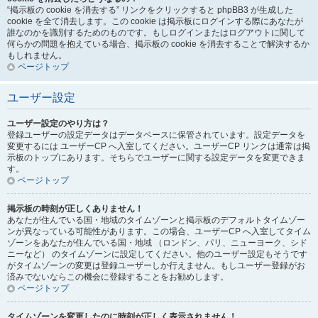
“掲示板の cookie を消去する” リンクをクリックすると phpBB3 が生成した
cookie を全て消去します。この cookie は掲示板にログインする際にあなたが
誰なのかを識別するためのものです。もしログインまたはログアウトに関して
何らかの問題を抱えている場合、掲示板の cookie を消去することで解決するか
もしれません。
ページトップ
ユーザー設定
ユーザー設定のやり方は？
登録ユーザーの設定データはデータベースに保管されています。設定データを
変更するには ユーザーCP へ入室してください。ユーザーCP リンクは通常は掲
示板のトップにあります。そちらでユーザーに関する設定データを変更できま
す。
ページトップ
掲示板の時刻が正しくありません！
あなたが住んでいる国・地域のタイムゾーンと掲示板のデフォルトタイムゾー
ンが異なっている可能性があります。この場合、ユーザーCP へ入室してタイム
ゾーンをあなたが住んでいる国・地域 （ロンドン、パリ、ニューヨーク、シド
ニーなど） のタイムゾーンに設定してください。他のユーザー設定もそうです
がタイムゾーンの変更は登録ユーザーしか行えません。もしユーザー登録がお
済みでないならこの機会に登録することをお勧めします。
ページトップ
タイムゾーンを変更したのに時刻が正しく表示されません！