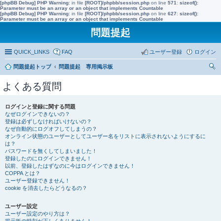
[phpBB Debug] PHP Warning
: in file
[ROOT]/phpbb/session.php
on line
571
:
sizeof():
Parameter must be an array or an object that implements Countable
[phpBB Debug] PHP Warning
: in file
[ROOT]/phpbb/session.php
on line
627
:
sizeof():
Parameter must be an array or an object that implements Countable
問題提起
QUICK_LINKS
FAQ
ユーザー登録
ログイン
問題提起トップ
問題提起 専用掲示板
索
よくある質問
ログインと登録に関する問題
なぜログインできないの？
登録は必ずしなければいけないの？
なぜ自動的にログオフしてしまうの？
オンライン状態のユーザーとしてユーザー名をリストに表示されないようにするに
は？
パスワードを無くしてしまいました！
登録したのにログインできません！
以前、登録したはずなのに今はログインできません！
COPPA とは？
ユーザー登録できません！
cookie を消去したらどうなるの？
ユーザー設定
ユーザー設定のやり方は？