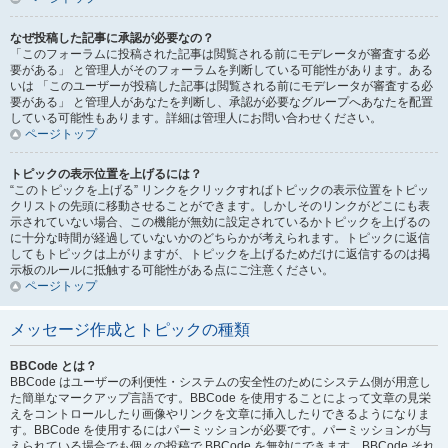
なぜ投稿した記事に承認が必要なの？
「このフォーラムに投稿された記事は閲覧される前にモデレータが審査する必
要がある」 と管理人がそのフォーラムを判断している可能性があります。ある
いは 「このユーザーが投稿した記事は閲覧される前にモデレータが審査する必
要がある」 と管理人があなたを判断し、承認が必要なグループへあなたを配置
している可能性もあります。詳細は管理人にお問い合わせください。
ページトップ
トピックの表示位置を上げるには？
“このトピックを上げる” リンクをクリックすればトピックの表示位置をトピッ
クリストの先頭に移動させることができます。しかしそのリンクがどこにも表
示されていない場合、この機能が無効に設定されているかトピックを上げるの
に十分な時間が経過していないかのどちらかが考えられます。トピックに返信
してもトピックは上がりますが、トピックを上げるためだけに返信するのは掲
示板のルールに抵触する可能性がある点にご注意ください。
ページトップ
メッセージ作成とトピックの種類
BBCode とは？
BBCode はユーザーの利便性・システムの安全性のためにシステム側が用意し
た簡単なマークアップ言語です。BBCode を使用することによって文章の見栄
えをコントロールしたり画像やリンクを文章に挿入したりできるようになりま
す。BBCode を使用するにはパーミッションが必要です。パーミッションが与
えられている場合でも個々の投稿で BBCode を無効にできます。BBCode それ