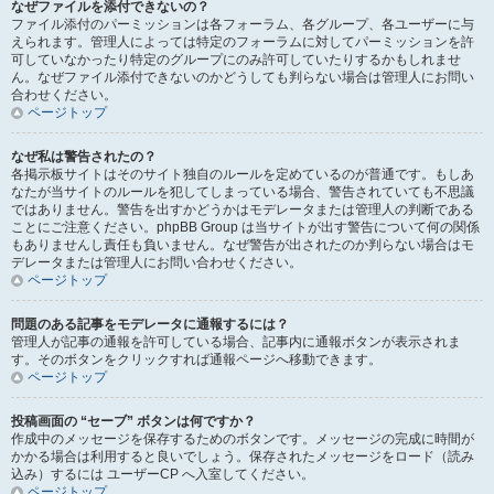
なぜファイルを添付できないの？
ファイル添付のパーミッションは各フォーラム、各グループ、各ユーザーに与
えられます。管理人によっては特定のフォーラムに対してパーミッションを許
可していなかったり特定のグループにのみ許可していたりするかもしれませ
ん。なぜファイル添付できないのかどうしても判らない場合は管理人にお問い
合わせください。
ページトップ
なぜ私は警告されたの？
各掲示板サイトはそのサイト独自のルールを定めているのが普通です。もしあ
なたが当サイトのルールを犯してしまっている場合、警告されていても不思議
ではありません。警告を出すかどうかはモデレータまたは管理人の判断である
ことにご注意ください。phpBB Group は当サイトが出す警告について何の関係
もありませんし責任も負いません。なぜ警告が出されたのか判らない場合はモ
デレータまたは管理人にお問い合わせください。
ページトップ
問題のある記事をモデレータに通報するには？
管理人が記事の通報を許可している場合、記事内に通報ボタンが表示されま
す。そのボタンをクリックすれば通報ページへ移動できます。
ページトップ
投稿画面の “セーブ” ボタンは何ですか？
作成中のメッセージを保存するためのボタンです。メッセージの完成に時間が
かかる場合は利用すると良いでしょう。保存されたメッセージをロード（読み
込み）するには ユーザーCP へ入室してください。
ページトップ