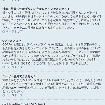
以前、登録したはずなのに今はログインできません！
様々な理由により管理人がアカウントを無効化または削除することがありま
す。また大抵の掲示板はデータベースのサイズを少しでも減らすため、長い間
投稿していないユーザーのアカウントを定期的に削除するように設定していま
す。このようなことがあるため、お手数ですが再度ユーザー登録を行っていた
だき、フォーラムに積極的に参加するようにしてください。
ページトップ
COPPA とは？
COPPA （児童オンライン・プライバシー保護法） とは、１３歳以下の子供に
個人情報を入力させるウェブサイトに対して、子供の個人情報の保管について
の承諾書を親または保護者から入手させる事を義務づける、アメリカ合衆国に
おける法律です。この法律があなたもしくはこのウェブサイトに対して適用さ
れるのかどうかについては法律の専門家にお問い合わせください。phpBB
Group は法律に関するいかなる問い合わせも受け付けておりません。
ページトップ
ユーザー登録できません！
管理人があなたの IPアドレス をアクセス禁止に指定しているか、あなたが登録
しようとしたユーザー名を禁止している可能性があります。また、管理人が掲
示板のユーザー登録を停止している可能性もあります。詳細は管理人にお問い
合わせください。
ページトップ
cookie を消去したらどうなるの？