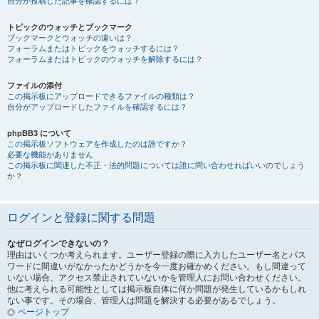
自分が投稿した記事を確認するには？
トピックのウォッチとブックマーク
ブックマークとウォッチの違いは？
フォーラムまたはトピックをウォッチするには？
フォーラムまたはトピックのウォッチを解除するには？
ファイルの添付
この掲示板にアップロードできるファイルの種類は？
自分がアップロードしたファイルを確認するには？
phpBB3 について
この掲示板ソフトウェアを作成したのは誰ですか？
必要な機能がありません
この掲示板に関連した不正・法的問題については誰に問い合わせればいいのでしょう
か？
ログインと登録に関する問題
なぜログインできないの？
理由はいくつか考えられます。ユーザー登録の際に入力したユーザー名とパス
ワードに間違いがなかったかどうかを今一度お確かめください。もし間違って
いない場合、アクセス禁止されていないかを管理人にお問い合わせください。
他に考えられる可能性としては掲示板自体に何か問題が発生しているかもしれ
ない事です。その場合、管理人は問題を解決する必要があるでしょう。
ページトップ