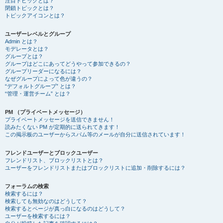
注目トピックとは？
閉鎖トピックとは？
トピックアイコンとは？
ユーザーレベルとグループ
Admin とは？
モデレータとは？
グループとは？
グループはどこにあってどうやって参加できるの？
グループリーダーになるには？
なぜグループによって色が違うの？
“デフォルトグループ” とは？
“管理・運営チーム” とは？
PM （プライベートメッセージ）
プライベートメッセージを送信できません！
読みたくない PM が定期的に送られてきます！
この掲示板のユーザーからスパム等のメールが自分に送信されています！
フレンドユーザーとブロックユーザー
フレンドリスト、ブロックリストとは？
ユーザーをフレンドリストまたはブロックリストに追加・削除するには？
フォーラムの検索
検索するには？
検索しても無効なのはどうして？
検索するとページが真っ白になるのはどうして？
ユーザーを検索するには？