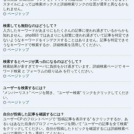
スタイルによっては検索ボックスと詳細検索リンクの位置が通常と異なるかも
しれません。
ページトップ
検索しても無効なのはどうして？
入力したキーワードがあまりにもたくさんの記事に使われ過ぎているからかも
知れません。 phpBB3 ではあまりにも頻繁に使われ過ぎていて記事を特定でき
ないようなキーワードをインデクスすることはありません。記事を特定できそ
うなキーワードで検索するか、詳細検索を活用してください。
ページトップ
検索するとページが真っ白になるのはどうして？
検索結果が多すぎてサーバに負担をかけ過ぎています。詳細検索ページで キー
ワード検索 と フォーラムの絞り込み を行ってください。
ページトップ
ユーザーを検索するには？
“メンバーリスト” ページを開き、 “ユーザー検索” リンクをクリックしてくださ
い。
ページトップ
自分が投稿した記事を確認するには？
ユーザーCP のフロントページで “投稿記事を表示する” をクリックするか、あ
るいはあなた自身のプロフィールページを開いて “ユーザーの記事を全て検索”
をクリックしてください。自分が投稿したトピックを確認するには詳細検索ペ
ージで適切に入力・選択してください。