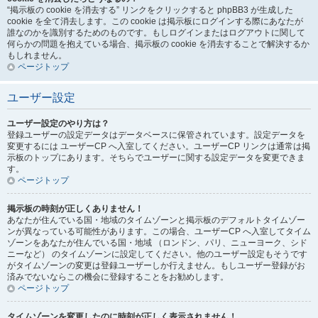
“掲示板の cookie を消去する” リンクをクリックすると phpBB3 が生成した
cookie を全て消去します。この cookie は掲示板にログインする際にあなたが
誰なのかを識別するためのものです。もしログインまたはログアウトに関して
何らかの問題を抱えている場合、掲示板の cookie を消去することで解決するか
もしれません。
ページトップ
ユーザー設定
ユーザー設定のやり方は？
登録ユーザーの設定データはデータベースに保管されています。設定データを
変更するには ユーザーCP へ入室してください。ユーザーCP リンクは通常は掲
示板のトップにあります。そちらでユーザーに関する設定データを変更できま
す。
ページトップ
掲示板の時刻が正しくありません！
あなたが住んでいる国・地域のタイムゾーンと掲示板のデフォルトタイムゾー
ンが異なっている可能性があります。この場合、ユーザーCP へ入室してタイム
ゾーンをあなたが住んでいる国・地域 （ロンドン、パリ、ニューヨーク、シド
ニーなど） のタイムゾーンに設定してください。他のユーザー設定もそうです
がタイムゾーンの変更は登録ユーザーしか行えません。もしユーザー登録がお
済みでないならこの機会に登録することをお勧めします。
ページトップ
タイムゾーンを変更したのに時刻が正しく表示されません！