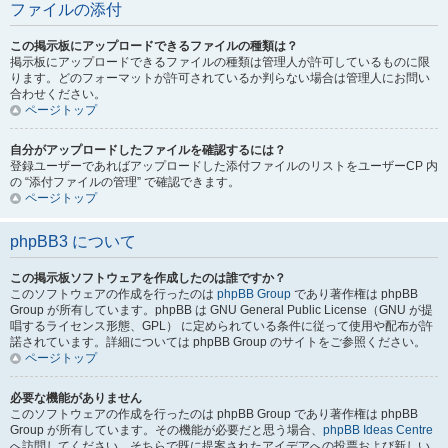
ファイルの添付
この掲示板にアップロードできるファイルの種類は？
掲示板にアップロードできるファイルの種類は管理人が許可しているものに限
ります。どのフォーマットが許可されているか判らない場合は管理人にお問い
合わせください。
ページトップ
自分がアップロードしたファイルを確認するには？
登録ユーザーであればアップロードした添付ファイルのリストをユーザーCP 内
の “添付ファイルの管理” で確認できます。
ページトップ
phpBB3 について
この掲示板ソフトウェアを作成したのは誰ですか？
このソフトウェアの作成を行ったのは
phpBB Group
であり著作権は phpBB
Group が所有しています。phpBB は GNU General Public License（GNU が提
唱するライセンス形態、GPL） に定められている条件に従って使用や配布が許
諾されています。詳細については phpBB Group のサイトをご参照ください。
ページトップ
必要な機能がありません
このソフトウェアの作成を行ったのは phpBB Group であり著作権は phpBB
Group が所有しています。その機能が必要だと思う場合、
phpBB Ideas Centre
へ訪問してください。そちらで既に提案されたアイデアへの投票および新しい