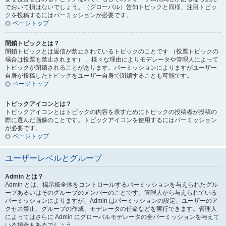
でおいて損はないでしょう。（グローバル）告知トピックと同様、注目トピッ
クを投稿するにはパーミッションが必要です。
ページトップ
閉鎖トピックとは？
閉鎖トピックとは返信が禁止されているトピックのことです （投票トピックの
場合は投票も禁止されます） 。様々な理由によりモデレータや管理人によって
トピックが閉鎖されることがあります。パーミッションによりますがユーザー
自身が投稿したトピックをユーザー自身で閉鎖することも可能です。
ページトップ
トピックアイコンとは？
トピックアイコンとはトピックの内容を表すためにトピックの投稿者が投稿の
際に選んだ画像のことです。トピックアイコンを使用するにはパーミッション
が必要です。
ページトップ
ユーザーレベルとグループ
Admin とは？
Admin とは、掲示板全体をコントロールするパーミッションを与えられたグル
ープあるいはそのグループのメンバーのことです。管理人から与えられている
パーミッションによりますが、Admin はパーミッションの設定、ユーザーのア
クセス禁止、グループの作成、モデレータの任命などを実行できます。管理人
によってはさらに Admin にグローバルモデレータの全パーミッションを与えて
いる場合もあるでしょう。