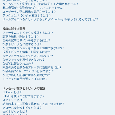
掲示板の時刻が正しくありません！
タイムゾーンを変更したのに時刻が正しく表示されません！
私の母語が “掲示板の言語” リストにありません！
ユーザー名の下に画像を表示させるには？
ランクとは？ ランクを変更するには？
メールアイコンをクリックするとログインページが表示されるんですけど？
投稿に関する問題
フォーラムにトピックを投稿するには？
記事を編集・削除するには？
自分の記事にサインを追加するには？
投票トピックを作成するには？
なぜ投票オプションをこれ以上追加できないの？
投票トピックを編集・削除するには？
なぜフォーラムにアクセスできないの？
なぜファイルを添付できないの？
なぜ私は警告されたの？
問題のある記事をモデレータに通報するには？
投稿画面の “セーブ” ボタンは何ですか？
なぜ投稿した記事に承認が必要なの？
トピックの表示位置を上げるには？
メッセージ作成とトピックの種類
BBCode とは？
HTML を使うことはできますか？
スマイリーとは？
記事の本文中に画像を載せることはできますか？
グローバル告知トピックとは？
告知トピックとは？