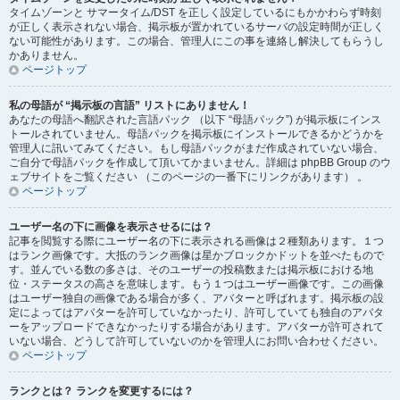
タイムゾーンと サマータイム/DST を正しく設定しているにもかかわらず時刻
が正しく表示されない場合、掲示板が置かれているサーバの設定時間が正しく
ない可能性があります。この場合、管理人にこの事を連絡し解決してもらうし
かありません。
ページトップ
私の母語が “掲示板の言語” リストにありません！
あなたの母語へ翻訳された言語パック （以下 “母語パック”) が掲示板にインス
トールされていません。母語パックを掲示板にインストールできるかどうかを
管理人に訊いてみてください。もし母語パックがまだ作成されていない場合、
ご自分で母語パックを作成して頂いてかまいません。詳細は phpBB Group のウ
ェブサイトをご覧ください （このページの一番下にリンクがあります） 。
ページトップ
ユーザー名の下に画像を表示させるには？
記事を閲覧する際にユーザー名の下に表示される画像は２種類あります。１つ
はランク画像です。大抵のランク画像は星かブロックかドットを並べたもので
す。並んでいる数の多さは、そのユーザーの投稿数または掲示板における地
位・ステータスの高さを意味します。もう１つはユーザー画像です。この画像
はユーザー独自の画像である場合が多く、アバターと呼ばれます。掲示板の設
定によってはアバターを許可していなかったり、許可していても独自のアバタ
ーをアップロードできなかったりする場合があります。アバターが許可されて
いない場合、どうして許可していないのかを管理人にお問い合わせください。
ページトップ
ランクとは？ ランクを変更するには？