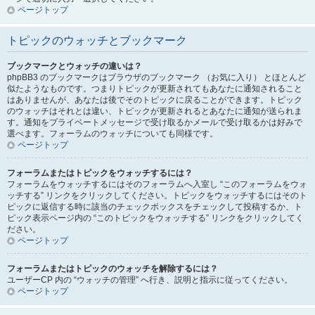
ページトップ
トピックのウォッチとブックマーク
ブックマークとウォッチの違いは？
phpBB3 のブックマークはブラウザのブックマーク （お気に入り） とほとんど
似たようなものです。つまりトピックが更新されてもあなたに通知されること
はありませんが、あなたは後でそのトピックに戻ることができます。トピック
のウォッチはそれとは違い、トピックが更新されるとあなたに通知が送られま
す。通知をプライベートメッセージで受け取るかメールで受け取るかは好みで
選べます。フォーラムのウォッチについても同様です。
ページトップ
フォーラムまたはトピックをウォッチするには？
フォーラムをウォッチするにはそのフォーラムへ入室し “このフォーラムをウォ
ッチする” リンクをクリックしてください。トピックをウォッチするにはそのト
ピックに返信する時に該当のチェックボックスをチェックして投稿するか、ト
ピック表示ページ内の “このトピックをウォッチする” リンクをクリックしてく
ださい。
ページトップ
フォーラムまたはトピックのウォッチを解除するには？
ユーザーCP 内の “ウォッチの管理” へ行き、説明と指示に従ってください。
ページトップ