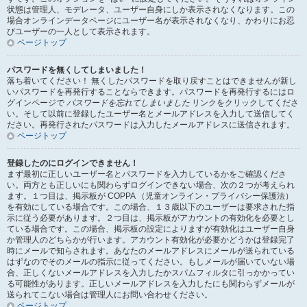
状態は管理人、モデレータ、ユーザー自身にしか表示されなくなります。この
場合オンラインデータページにユーザー名が表示されなくなり、かわりにお忍
びユーザーの一人として表示されます。
ページトップ
パスワードを無くしてしまいました！
落ち着いてください！ 無くしたパスワードを取り戻すことはできませんが新し
いパスワードを再発行することならできます。パスワードを再発行するにはロ
グインページで
パスワードを忘れてしまいました
リンクをクリックしてくださ
い。そして以前に登録したユーザー名とメールアドレスを入力して送信してく
ださい。再発行されたパスワードは入力したメールアドレスに送信されます。
ページトップ
登録したのにログインできません！
まず最初に正しいユーザー名とパスワードを入力しているかをご確認くださ
い。両方とも正しいにも関わらずログインできない場合、次の２つが考えられ
ます。１つ目は、掲示板が COPPA （児童オンライン・プライバシー保護法）
を有効にしている場合です。この場合、１３歳以下のユーザーは要求された指
示に従う必要があります。２つ目は、掲示板がアカウントの有効化を必要とし
ている場合です。この場合、掲示板の設定によりますが有効化はユーザー自身
か管理人のどちらかが行います。アカウント有効化が必要かどうかは登録完了
時にメールで知らされます。あなたのメールアドレスにメールが送られている
はずなのでそのメールの指示に従ってください。もしメールが届いていない場
合、正しくないメールアドレスを入力したかスパムフィルタに引っかかってい
る可能性があります。正しいメールアドレスを入力したにも関わらずメールが
送られてこない場合は管理人にお問い合わせください。
ページトップ