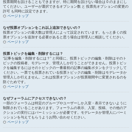
投票期間を設けることもできますが、特に期間を設けない場合は 0 のままにし
てください。ユーザーが選択できるオプション数 と 投票先オプションの変更の
許可 も同時に設定できます。
ページトップ
なぜ投票オプションをこれ以上追加できないの？
投票オプションの最大数は管理人によって設定されています。もっと多くの投
票オプションを追加する必要があると思う場合は管理人に相談してください。
ページトップ
投票トピックを編集・削除するには？
“記事を編集・削除するには？” と同様に、投票トピックの編集・削除はそのト
ピックの投稿者、モデレータ、管理人しか行うことができません。投票トピッ
クを編集するにはそのトピックの一番最初の記事の編集ボタンをクリックして
ください。一票でも投票されている投票トピックの編集・削除はモデレータか
管理人しか行えません。これは投票オプションが投票期間中に変更されるのを
防ぐためです。
ページトップ
なぜフォーラムにアクセスできないの？
一部のフォーラムは特定のグループやユーザーしか入室・表示できないように
制限されていることがあります。フォーラムの表示、入室、投稿、その他のア
クションの実行にはパーミッションが必要です。モデレータか管理人にパーミ
ッションを与えてもらうようお問い合わせください。
ページトップ