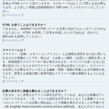
自体は HTMLコード と似ていますが、タグを < > ではなく [ ] で閉じる点が異な
ります。より詳しい情報は投稿画面内の “BBCode” リンクをクリックしてくだ
さい。
ページトップ
HTML を使うことはできますか？
できません。 phpBB3 では HTMLコード を文章に含めてもレンダリングされな
くなりました。HTML を利用して文章を作成したいのであれば、代わりに
BBCode を使用してください。
ページトップ
スマイリーとは？
スマイリー （別称：エモーションアイコン） とは感情を表現するために用いら
れる小さな画像のことです。例えば、:) は嬉しい感情、:(は悲しい感情を表しま
す。投稿画面でスマイリーの一覧が表示されます。スマイリーが多くなると記
事が読みづらくなりますのでスマイリーの乱用はお控えください。スマイリー
を乱用した記事はモデレータによる編集・削除・移動の対象となる可能性があ
ります。管理人も投稿の際に使用可能なスマイリーの数を制限するようになる
でしょう。
ページトップ
記事の本文中に画像を載せることはできますか？
できます。もし管理人がファイル添付を許可していれば、あなたは画像をアッ
プロードできます。一方、ファイル添付を許可されていなくても画像ファイル
へのハイパーリンクを記事に埋め込むことで画像を表示させることが可能です
（例: [img]http://www.example.com/my-picture.gif[/img]) 。あなたのローカルコ