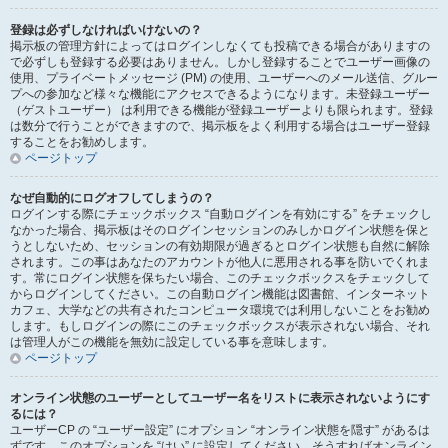
登録は必ずしなければいけないの？
掲示板の管理方針によってはログインしなくても投稿できる場合がありますの
で必ずしも登録する必要はありません。しかし登録することでユーザー画像の
使用、プライベートメッセージ (PM) の使用、ユーザーへのメール送信、グルー
プへの参加など様々な機能にアクセスできるようになります。未登録ユーザー
（ゲストユーザー） は利用できる機能が登録ユーザーよりも限られます。登録
は数分で行うことができますので、掲示板をよく利用する場合はユーザー登録
することをお勧めします。
ページトップ
なぜ自動的にログオフしてしまうの？
ログインする際にチェックボックス “自動ログインを有効にする” をチェックし
なかった場合、掲示板はそのログインセッションのみしかログイン状態を保と
うとしないため、セッションの有効期限が過ぎるとログイン状態も自然に解除
されます。この事はあなたのアカウントが他人に悪用される事を防いでくれま
す。常にログイン状態を保ちたい場合、このチェックボックスをチェックして
からログインしてください。この自動ログイン機能は図書館、インターネット
カフェ、大学などの共有されたコンピュータ環境では利用しないことをお勧め
します。もしログインの際にこのチェックボックスが表示されない場合、それ
は管理人がこの機能を無効に設定している事を意味します。
ページトップ
オンライン状態のユーザーとしてユーザー名をリストに表示されないようにす
るには？
ユーザーCP の “ユーザー設定” にオプション “オンライン状態を隠す” があるは
ずです。このオプションを “はい” に設定してください。そうすればオンライン