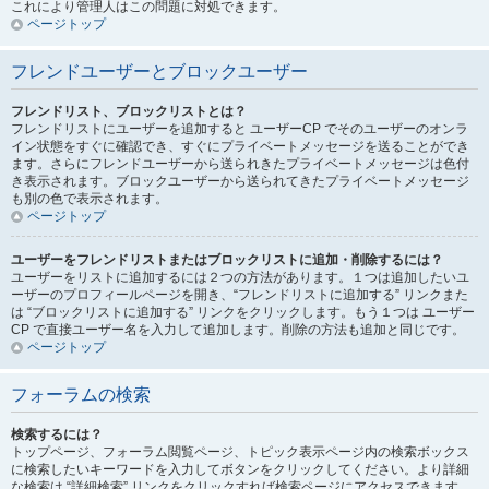
これにより管理人はこの問題に対処できます。
ページトップ
フレンドユーザーとブロックユーザー
フレンドリスト、ブロックリストとは？
フレンドリストにユーザーを追加すると ユーザーCP でそのユーザーのオンラ
イン状態をすぐに確認でき、すぐにプライベートメッセージを送ることができ
ます。さらにフレンドユーザーから送られきたプライベートメッセージは色付
き表示されます。ブロックユーザーから送られてきたプライベートメッセージ
も別の色で表示されます。
ページトップ
ユーザーをフレンドリストまたはブロックリストに追加・削除するには？
ユーザーをリストに追加するには２つの方法があります。１つは追加したいユ
ーザーのプロフィールページを開き、“フレンドリストに追加する” リンクまた
は “ブロックリストに追加する” リンクをクリックします。もう１つは ユーザー
CP で直接ユーザー名を入力して追加します。削除の方法も追加と同じです。
ページトップ
フォーラムの検索
検索するには？
トップページ、フォーラム閲覧ページ、トピック表示ページ内の検索ボックス
に検索したいキーワードを入力してボタンをクリックしてください。より詳細
な検索は “詳細検索” リンクをクリックすれば検索ページにアクセスできます。