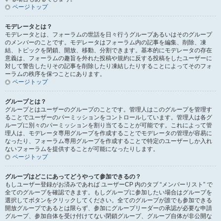
ページトップ
モデレータとは？
モデレータとは、フォーラムの世話を日々行うグループあるいはそのグループ
のメンバーのことです。モデレータはフォーラム内の記事を編集、削除、凍
結、トピックを閉鎖、開放、移動、分割できます。基本的にモデレータの存在
意義は、フォーラムの趣旨を外れた投稿や規約に反する投稿をしたユーザーに
対して警告したりその記事を削除したり凍結したりすることによってそのフォ
ーラムの秩序を保つことにあります。
ページトップ
グループとは？
グループとはユーザーのグループのことです。管理人はこのグループを管理す
ることでユーザーのパーミッションをコントロールしています。管理人は各グ
ループに別々のパーミッションを割り当てることが可能です。これによって管
理人は、モデレータ専用グループを作成することでモデレータの管理が容易に
なったり、フォーラム専用グループを作成することで特定のユーザーしか入れ
ないフォーラムを提供することが可能になったりします。
ページトップ
グループはどこにあってどうやって参加できるの？
もしユーザー登録がお済みであれば ユーザーCP 内のタブ “メンバーリスト” で
全てのグループを確認できます。もしグループに参加したい場合はグループを
選択してボタンをクリックしてください。全てのグループが誰でも参加できる
開放グループであるとは限らず、参加にグループリーダーの承認が必要な申請
グループ、参加自体を受け付けてない閉鎖グループ、グループ自体が非公開な