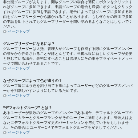
非公開グループがあります。開放グループの場合は適切にボタンをクリックす
ればグループに参加できます。申請グループの場合も適切にボタンをクリック
すればグループに参加を申請できます。場合によってはグループに参加する理
由をグループリーダーから訊かれることがあります。もし何らかの理由で参加
の申請を却下されてもグループリーダーを問い詰めるようなことはしないでく
ださい。
ページトップ
グループリーダーになるには？
グループリーダーは大抵、管理人がグループを作成する際にグループメンバー
の誰かから任命されることがほとんどです。当掲示板に新しいグループが必要
と感じている場合、最初にすべきことは管理人にその事をプライベートメッセ
ージで問い合わせてみることです。
ページトップ
なぜグループによって色が違うの？
グループ毎に違う色を割り当てる事によってユーザーがどのグループのメンバ
ーかを判別しやすいようにしているためです。
ページトップ
“デフォルトグループ” とは？
あるユーザーが複数のグループのメンバーである場合、デフォルトグループの
グループカラーとグループランクがそのユーザーに適用されます。管理人はあ
なたにデフォルトグループ変更のパーミッションを与えているかもしれませ
ん。その場合は ユーザーCP でデフォルトグループを変更してください。
ページトップ