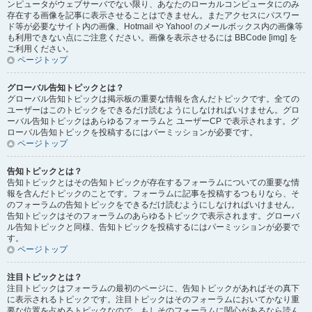
ンピュータがウェブサーバでない限り、あなたのローカルコンピュータにのみ
存在する画像を記事に表示させることはできません。またアクセスにパスワー
ド等が必要なサイト内の画像、Hotmail や Yahoo! のメールボックス内の画像等
も利用できない点にご注意ください。画像を表示させるには BBCode [img] を
ご利用ください。
ページトップ
グローバル告知トピックとは？
グローバル告知トピックは掲示板の重要な情報を含んだトピックです。全ての
ユーザーはこのトピックをできるだけ読むようにしなければいけません。グロ
ーバル告知トピックはあらゆるフォーラムと ユーザーCP で表示されます。グ
ローバル告知トピックを投稿するにはパーミッションが必要です。
ページトップ
告知トピックとは？
告知トピックとはその告知トピックが存在するフォーラムについての重要な情
報を含んだトピックのことです。フォーラムに記事を投稿するつもりなら、そ
のフォーラムの告知トピックをできるだけ読むようにしなければいけません。
告知トピックはそのフォーラムのあらゆるトピックで表示されます。グローバ
ル告知トピックと同様、告知トピックを投稿するにはパーミッションが必要で
す。
ページトップ
注目トピックとは？
注目トピックはフォーラムの最初のページに、告知トピックがあればその真下
に表示されるトピックです。注目トピックはそのフォーラムにおいてかなり重
要な位置を占めるトピックなので、もしそのフォーラムに関心があるなら読ん