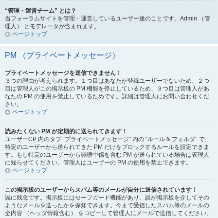
“管理・運営チーム” とは？
当フォーラムサイトを管理・運営しているユーザー達のことです。Admin （管
理人） とモデレータが含まれます。
ページトップ
PM （プライベートメッセージ）
プライベートメッセージを送信できません！
３つの理由が考えられます。１つ目はあなたが登録ユーザーでないため、２つ
目は管理人がこの掲示板の PM 機能を停止しているため、３つ目は管理人があ
なたの PM の使用を禁止しているためです。詳細は管理人にお問い合わせくだ
さい。
ページトップ
読みたくない PM が定期的に送られてきます！
ユーザーCP 内のタブ “プライベートメッセージ” 内の “ルール & フォルダ” で、
特定のユーザーから送られてきた PM だけをブロックするルールを設定できま
す。もし特定のユーザーから誹謗中傷を含む PM が送られている場合は管理人
に知らせてください。管理人はユーザーの PM の使用を禁止できます。
ページトップ
この掲示板のユーザーからスパム等のメールが自分に送信されています！
誠に残念です。掲示板にはセーフガード機能があり、誰が掲示板を介してその
ようなメールを送ったかを探知できます。今まで受信したスパム等のメールの
全内容 （ヘッダ情報含む） をコピーして管理人にメールで送信してください。