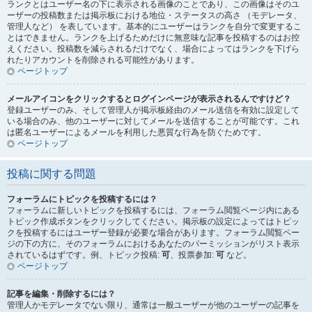
ランクとはユーザー名の下に表示される画像のことであり、この画像はそのユ
ーザーの投稿数または掲示板における地位・ステータスの高さ （モデレータ、
管理人など） を表しています。基本的にユーザーはランクを自分で変更するこ
とはできません。ランクを上げるためだけに無意味な記事を投稿するのはお控
えください。投稿数を減らされるだけでなく、場合によってはランクを下げら
れたりアカウントを削除される可能性があります。
ページトップ
メールアイコンをクリックするとログインページが表示されるんですけど？
登録ユーザーのみ、そして管理人が掲示板経由のメール送信を有効に設定して
いる場合のみ、他のユーザーに対してメールを送信することが可能です。これ
は匿名ユーザーによるメールを利用した悪質な行為を防ぐためです。
ページトップ
投稿に関する問題
フォーラムにトピックを投稿するには？
フォーラムに新しいトピックを投稿するには、フォーラム閲覧ページ内にある
トピック作成ボタンをクリックしてください。掲示板の設定によってはトピッ
クを投稿するにはユーザー登録が必要な場合があります。フォーラム閲覧ペー
ジの下の方に、そのフォーラムにおけるあなたのパーミッションがリスト表示
されているはずです。例、トピック投稿:
可
、投票参加:
可
など。
ページトップ
記事を編集・削除するには？
管理人かモデレータでない限り、通常は一般ユーザーが他のユーザーの記事を