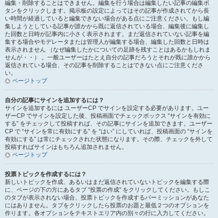
編集・削除することはできません。編集を行う場合は編集したい記事の編集ボ
タンをクリックします。掲示板の設定によってはその記事が作成されてから長
い時間が経過していると編集できない場合がある点にご注意ください。もし編
集しようとしている記事が誰かから既に返信されている場合、編集後に編集し
た回数と日時が記事内に小さく表示されます。まだ返信されていない記事を編
集する場合やモデレータまたは管理人が編集する場合、編集した回数と日時は
表示されません （なぜ編集したかについての足跡を残すことはあるかもしれま
せんが・・） 。一般ユーザーはたとえ自分の記事だろうとそれが既に誰かから
返信されている場合、その記事を削除することはできない点にご注意くださ
い。
ページトップ
自分の記事にサインを追加するには？
サインを追加するには ユーザーCP でサインを設定する必要があります。ユー
ザーCP でサインを設定した後、投稿画面でチェックボックス “サインを有効に
する” をチェックして投稿すれば、その記事にサインを追加できます。ユーザー
CP で “サインを常に有効にする” を “はい” にしていれば、投稿画面の “サインを
有効にする” は常にチェックされた状態になります。その際、チェックを外して
投稿すればサインはもちろん追加されません。
ページトップ
投票トピックを作成するには？
新しいトピックを作成、あるいはまだ返信されていないトピックを編集する際
に、ページの下の方にあるタブ “投票の作成” をクリックしてください。もしこ
のタブが表示されない場合、投票トピックを作成するパーミッションがあなた
にはありません。タブをクリックしたら投票のお題と最低２つのオプションを
作ります。各オプションをテキストエリア内の別々の行に入力してください。