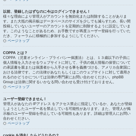
以前、登録したはずなのに今はログインできません！
様々な理由により管理人がアカウントを無効化または削除することがありま
す。また大抵の掲示板はデータベースのサイズを少しでも減らすため、長い間
投稿していないユーザーのアカウントを定期的に削除するように設定していま
す。このようなことがあるため、お手数ですが再度ユーザー登録を行っていた
だき、フォーラムに積極的に参加するようにしてください。
ページトップ
COPPA とは？
COPPA （児童オンライン・プライバシー保護法） とは、１３歳以下の子供に
個人情報を入力させるウェブサイトに対して、子供の個人情報の保管について
の承諾書を親または保護者から入手させる事を義務づける、アメリカ合衆国に
おける法律です。この法律があなたもしくはこのウェブサイトに対して適用さ
れるのかどうかについては法律の専門家にお問い合わせください。phpBB
Group は法律に関するいかなる問い合わせも受け付けておりません。
ページトップ
ユーザー登録できません！
管理人があなたの IPアドレス をアクセス禁止に指定しているか、あなたが登録
しようとしたユーザー名を禁止している可能性があります。また、管理人が掲
示板のユーザー登録を停止している可能性もあります。詳細は管理人にお問い
合わせください。
ページトップ
cookie を消去したらどうなるの？