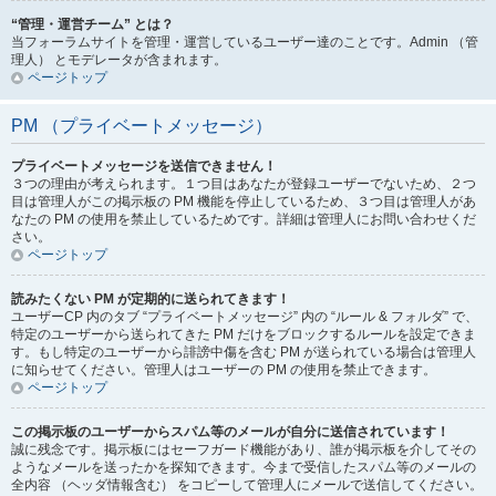
“管理・運営チーム” とは？
当フォーラムサイトを管理・運営しているユーザー達のことです。Admin （管
理人） とモデレータが含まれます。
ページトップ
PM （プライベートメッセージ）
プライベートメッセージを送信できません！
３つの理由が考えられます。１つ目はあなたが登録ユーザーでないため、２つ
目は管理人がこの掲示板の PM 機能を停止しているため、３つ目は管理人があ
なたの PM の使用を禁止しているためです。詳細は管理人にお問い合わせくだ
さい。
ページトップ
読みたくない PM が定期的に送られてきます！
ユーザーCP 内のタブ “プライベートメッセージ” 内の “ルール & フォルダ” で、
特定のユーザーから送られてきた PM だけをブロックするルールを設定できま
す。もし特定のユーザーから誹謗中傷を含む PM が送られている場合は管理人
に知らせてください。管理人はユーザーの PM の使用を禁止できます。
ページトップ
この掲示板のユーザーからスパム等のメールが自分に送信されています！
誠に残念です。掲示板にはセーフガード機能があり、誰が掲示板を介してその
ようなメールを送ったかを探知できます。今まで受信したスパム等のメールの
全内容 （ヘッダ情報含む） をコピーして管理人にメールで送信してください。