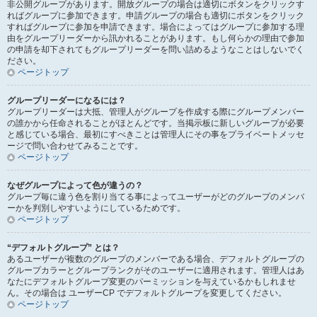
非公開グループがあります。開放グループの場合は適切にボタンをクリックす
ればグループに参加できます。申請グループの場合も適切にボタンをクリック
すればグループに参加を申請できます。場合によってはグループに参加する理
由をグループリーダーから訊かれることがあります。もし何らかの理由で参加
の申請を却下されてもグループリーダーを問い詰めるようなことはしないでく
ださい。
ページトップ
グループリーダーになるには？
グループリーダーは大抵、管理人がグループを作成する際にグループメンバー
の誰かから任命されることがほとんどです。当掲示板に新しいグループが必要
と感じている場合、最初にすべきことは管理人にその事をプライベートメッセ
ージで問い合わせてみることです。
ページトップ
なぜグループによって色が違うの？
グループ毎に違う色を割り当てる事によってユーザーがどのグループのメンバ
ーかを判別しやすいようにしているためです。
ページトップ
“デフォルトグループ” とは？
あるユーザーが複数のグループのメンバーである場合、デフォルトグループの
グループカラーとグループランクがそのユーザーに適用されます。管理人はあ
なたにデフォルトグループ変更のパーミッションを与えているかもしれませ
ん。その場合は ユーザーCP でデフォルトグループを変更してください。
ページトップ