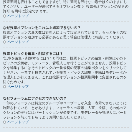
投票期間を設けることもできますが、特に期間を設けない場合は 0 のままにし
てください。ユーザーが選択できるオプション数 と 投票先オプションの変更の
許可 も同時に設定できます。
ページトップ
なぜ投票オプションをこれ以上追加できないの？
投票オプションの最大数は管理人によって設定されています。もっと多くの投
票オプションを追加する必要があると思う場合は管理人に相談してください。
ページトップ
投票トピックを編集・削除するには？
“記事を編集・削除するには？” と同様に、投票トピックの編集・削除はそのト
ピックの投稿者、モデレータ、管理人しか行うことができません。投票トピッ
クを編集するにはそのトピックの一番最初の記事の編集ボタンをクリックして
ください。一票でも投票されている投票トピックの編集・削除はモデレータか
管理人しか行えません。これは投票オプションが投票期間中に変更されるのを
防ぐためです。
ページトップ
なぜフォーラムにアクセスできないの？
一部のフォーラムは特定のグループやユーザーしか入室・表示できないように
制限されていることがあります。フォーラムの表示、入室、投稿、その他のア
クションの実行にはパーミッションが必要です。モデレータか管理人にパーミ
ッションを与えてもらうようお問い合わせください。
ページトップ