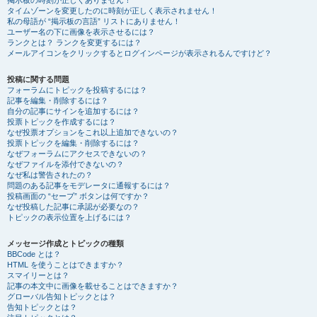
掲示板の時刻が正しくありません！
タイムゾーンを変更したのに時刻が正しく表示されません！
私の母語が “掲示板の言語” リストにありません！
ユーザー名の下に画像を表示させるには？
ランクとは？ ランクを変更するには？
メールアイコンをクリックするとログインページが表示されるんですけど？
投稿に関する問題
フォーラムにトピックを投稿するには？
記事を編集・削除するには？
自分の記事にサインを追加するには？
投票トピックを作成するには？
なぜ投票オプションをこれ以上追加できないの？
投票トピックを編集・削除するには？
なぜフォーラムにアクセスできないの？
なぜファイルを添付できないの？
なぜ私は警告されたの？
問題のある記事をモデレータに通報するには？
投稿画面の “セーブ” ボタンは何ですか？
なぜ投稿した記事に承認が必要なの？
トピックの表示位置を上げるには？
メッセージ作成とトピックの種類
BBCode とは？
HTML を使うことはできますか？
スマイリーとは？
記事の本文中に画像を載せることはできますか？
グローバル告知トピックとは？
告知トピックとは？