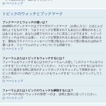
ページトップ
トピックのウォッチとブックマーク
ブックマークとウォッチの違いは？
phpBB3 のブックマークはブラウザのブックマーク （お気に入り） とほとんど
似たようなものです。つまりトピックが更新されてもあなたに通知されること
はありませんが、あなたは後でそのトピックに戻ることができます。トピック
のウォッチはそれとは違い、トピックが更新されるとあなたに通知が送られま
す。通知をプライベートメッセージで受け取るかメールで受け取るかは好みで
選べます。フォーラムのウォッチについても同様です。
ページトップ
フォーラムまたはトピックをウォッチするには？
フォーラムをウォッチするにはそのフォーラムへ入室し “このフォーラムをウォ
ッチする” リンクをクリックしてください。トピックをウォッチするにはそのト
ピックに返信する時に該当のチェックボックスをチェックして投稿するか、ト
ピック表示ページ内の “このトピックをウォッチする” リンクをクリックしてく
ださい。
ページトップ
フォーラムまたはトピックのウォッチを解除するには？
ユーザーCP 内の “ウォッチの管理” へ行き、説明と指示に従ってください。
ページトップ