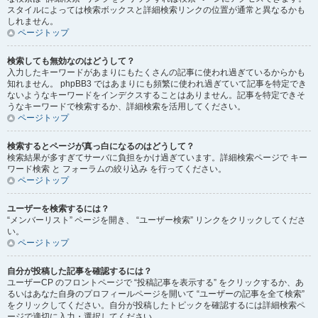
スタイルによっては検索ボックスと詳細検索リンクの位置が通常と異なるかも
しれません。
ページトップ
検索しても無効なのはどうして？
入力したキーワードがあまりにもたくさんの記事に使われ過ぎているからかも
知れません。 phpBB3 ではあまりにも頻繁に使われ過ぎていて記事を特定でき
ないようなキーワードをインデクスすることはありません。記事を特定できそ
うなキーワードで検索するか、詳細検索を活用してください。
ページトップ
検索するとページが真っ白になるのはどうして？
検索結果が多すぎてサーバに負担をかけ過ぎています。詳細検索ページで キー
ワード検索 と フォーラムの絞り込み を行ってください。
ページトップ
ユーザーを検索するには？
“メンバーリスト” ページを開き、 “ユーザー検索” リンクをクリックしてくださ
い。
ページトップ
自分が投稿した記事を確認するには？
ユーザーCP のフロントページで “投稿記事を表示する” をクリックするか、あ
るいはあなた自身のプロフィールページを開いて “ユーザーの記事を全て検索”
をクリックしてください。自分が投稿したトピックを確認するには詳細検索ペ
ージで適切に入力・選択してください。