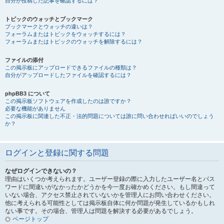
自分が投稿した記事を確認するには？
トピックのウォッチとブックマーク
ブックマークとウォッチの違いは？
フォーラムまたはトピックをウォッチするには？
フォーラムまたはトピックのウォッチを解除するには？
ファイルの添付
この掲示板にアップロードできるファイルの種類は？
自分がアップロードしたファイルを確認するには？
phpBB3 について
この掲示板ソフトウェアを作成したのは誰ですか？
必要な機能がありません
この掲示板に関連した不正・法的問題については誰に問い合わせればいいのでしょう
か？
ログインと登録に関する問題
なぜログインできないの？
理由はいくつか考えられます。ユーザー登録の際に入力したユーザー名とパス
ワードに間違いがなかったかどうかを今一度お確かめください。もし間違って
いない場合、アクセス禁止されていないかを管理人にお問い合わせください。
他に考えられる可能性としては掲示板自体に何か問題が発生しているかもしれ
ない事です。その場合、管理人は問題を解決する必要があるでしょう。
ページトップ