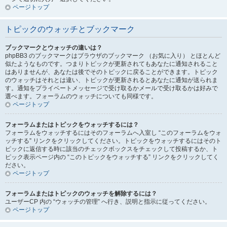
ページトップ
トピックのウォッチとブックマーク
ブックマークとウォッチの違いは？
phpBB3 のブックマークはブラウザのブックマーク （お気に入り） とほとんど
似たようなものです。つまりトピックが更新されてもあなたに通知されること
はありませんが、あなたは後でそのトピックに戻ることができます。トピック
のウォッチはそれとは違い、トピックが更新されるとあなたに通知が送られま
す。通知をプライベートメッセージで受け取るかメールで受け取るかは好みで
選べます。フォーラムのウォッチについても同様です。
ページトップ
フォーラムまたはトピックをウォッチするには？
フォーラムをウォッチするにはそのフォーラムへ入室し “このフォーラムをウォ
ッチする” リンクをクリックしてください。トピックをウォッチするにはそのト
ピックに返信する時に該当のチェックボックスをチェックして投稿するか、ト
ピック表示ページ内の “このトピックをウォッチする” リンクをクリックしてく
ださい。
ページトップ
フォーラムまたはトピックのウォッチを解除するには？
ユーザーCP 内の “ウォッチの管理” へ行き、説明と指示に従ってください。
ページトップ