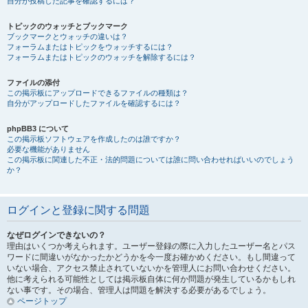
自分が投稿した記事を確認するには？
トピックのウォッチとブックマーク
ブックマークとウォッチの違いは？
フォーラムまたはトピックをウォッチするには？
フォーラムまたはトピックのウォッチを解除するには？
ファイルの添付
この掲示板にアップロードできるファイルの種類は？
自分がアップロードしたファイルを確認するには？
phpBB3 について
この掲示板ソフトウェアを作成したのは誰ですか？
必要な機能がありません
この掲示板に関連した不正・法的問題については誰に問い合わせればいいのでしょう
か？
ログインと登録に関する問題
なぜログインできないの？
理由はいくつか考えられます。ユーザー登録の際に入力したユーザー名とパス
ワードに間違いがなかったかどうかを今一度お確かめください。もし間違って
いない場合、アクセス禁止されていないかを管理人にお問い合わせください。
他に考えられる可能性としては掲示板自体に何か問題が発生しているかもしれ
ない事です。その場合、管理人は問題を解決する必要があるでしょう。
ページトップ