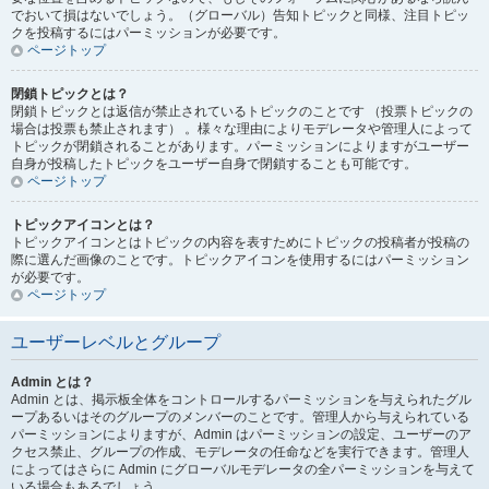
でおいて損はないでしょう。（グローバル）告知トピックと同様、注目トピッ
クを投稿するにはパーミッションが必要です。
ページトップ
閉鎖トピックとは？
閉鎖トピックとは返信が禁止されているトピックのことです （投票トピックの
場合は投票も禁止されます） 。様々な理由によりモデレータや管理人によって
トピックが閉鎖されることがあります。パーミッションによりますがユーザー
自身が投稿したトピックをユーザー自身で閉鎖することも可能です。
ページトップ
トピックアイコンとは？
トピックアイコンとはトピックの内容を表すためにトピックの投稿者が投稿の
際に選んだ画像のことです。トピックアイコンを使用するにはパーミッション
が必要です。
ページトップ
ユーザーレベルとグループ
Admin とは？
Admin とは、掲示板全体をコントロールするパーミッションを与えられたグル
ープあるいはそのグループのメンバーのことです。管理人から与えられている
パーミッションによりますが、Admin はパーミッションの設定、ユーザーのア
クセス禁止、グループの作成、モデレータの任命などを実行できます。管理人
によってはさらに Admin にグローバルモデレータの全パーミッションを与えて
いる場合もあるでしょう。