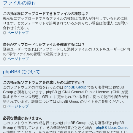
ファイルの添付
この掲示板にアップロードできるファイルの種類は？
掲示板にアップロードできるファイルの種類は管理人が許可しているものに限
ります。どのフォーマットが許可されているか判らない場合は管理人にお問い
合わせください。
ページトップ
自分がアップロードしたファイルを確認するには？
登録ユーザーであればアップロードした添付ファイルのリストをユーザーCP 内
の “添付ファイルの管理” で確認できます。
ページトップ
phpBB3 について
この掲示板ソフトウェアを作成したのは誰ですか？
このソフトウェアの作成を行ったのは
phpBB Group
であり著作権は phpBB
Group が所有しています。phpBB は GNU General Public License（GNU が提
唱するライセンス形態、GPL） に定められている条件に従って使用や配布が許
諾されています。詳細については phpBB Group のサイトをご参照ください。
ページトップ
必要な機能がありません
このソフトウェアの作成を行ったのは phpBB Group であり著作権は phpBB
Group が所有しています。その機能が必要だと思う場合、
phpBB Ideas Centre
へ訪問してください。そちらで既に提案されたアイデアへの投票および新しい