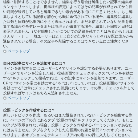
編集・削除することはできません。編集を行う場合は編集したい記事の編集ボ
タンをクリックします。掲示板の設定によってはその記事が作成されてから長
い時間が経過していると編集できない場合がある点にご注意ください。もし編
集しようとしている記事が誰かから既に返信されている場合、編集後に編集し
た回数と日時が記事内に小さく表示されます。まだ返信されていない記事を編
集する場合やモデレータまたは管理人が編集する場合、編集した回数と日時は
表示されません （なぜ編集したかについての足跡を残すことはあるかもしれま
せんが・・） 。一般ユーザーはたとえ自分の記事だろうとそれが既に誰かから
返信されている場合、その記事を削除することはできない点にご注意くださ
い。
ページトップ
自分の記事にサインを追加するには？
サインを追加するには ユーザーCP でサインを設定する必要があります。ユー
ザーCP でサインを設定した後、投稿画面でチェックボックス “サインを有効に
する” をチェックして投稿すれば、その記事にサインを追加できます。ユーザー
CP で “サインを常に有効にする” を “はい” にしていれば、投稿画面の “サインを
有効にする” は常にチェックされた状態になります。その際、チェックを外して
投稿すればサインはもちろん追加されません。
ページトップ
投票トピックを作成するには？
新しいトピックを作成、あるいはまだ返信されていないトピックを編集する際
に、ページの下の方にあるタブ “投票の作成” をクリックしてください。もしこ
のタブが表示されない場合、投票トピックを作成するパーミッションがあなた
にはありません。タブをクリックしたら投票のお題と最低２つのオプションを
作ります。各オプションをテキストエリア内の別々の行に入力してください。