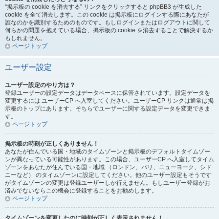
“掲示板の cookie を消去する” リンクをクリックすると phpBB3 が生成した
cookie を全て消去します。この cookie は掲示板にログインする際にあなたが
誰なのかを識別するためのものです。もしログインまたはログアウトに関して
何らかの問題を抱えている場合、掲示板の cookie を消去することで解決するか
もしれません。
ページトップ
ユーザー設定
ユーザー設定のやり方は？
登録ユーザーの設定データはデータベースに保管されています。設定データを
変更するには ユーザーCP へ入室してください。ユーザーCP リンクは通常は掲
示板のトップにあります。そちらでユーザーに関する設定データを変更できま
す。
ページトップ
掲示板の時刻が正しくありません！
あなたが住んでいる国・地域のタイムゾーンと掲示板のデフォルトタイムゾー
ンが異なっている可能性があります。この場合、ユーザーCP へ入室してタイム
ゾーンをあなたが住んでいる国・地域 （ロンドン、パリ、ニューヨーク、シド
ニーなど） のタイムゾーンに設定してください。他のユーザー設定もそうです
がタイムゾーンの変更は登録ユーザーしか行えません。もしユーザー登録がお
済みでないならこの機会に登録することをお勧めします。
ページトップ
タイムゾーンを変更したのに時刻が正しく表示されません！