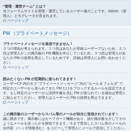
“管理・運営チーム” とは？
当フォーラムサイトを管理・運営しているユーザー達のことです。Admin （管
理人） とモデレータが含まれます。
ページトップ
PM （プライベートメッセージ）
プライベートメッセージを送信できません！
３つの理由が考えられます。１つ目はあなたが登録ユーザーでないため、２つ
目は管理人がこの掲示板の PM 機能を停止しているため、３つ目は管理人があ
なたの PM の使用を禁止しているためです。詳細は管理人にお問い合わせくだ
さい。
ページトップ
読みたくない PM が定期的に送られてきます！
ユーザーCP 内のタブ “プライベートメッセージ” 内の “ルール & フォルダ” で、
特定のユーザーから送られてきた PM だけをブロックするルールを設定できま
す。もし特定のユーザーから誹謗中傷を含む PM が送られている場合は管理人
に知らせてください。管理人はユーザーの PM の使用を禁止できます。
ページトップ
この掲示板のユーザーからスパム等のメールが自分に送信されています！
誠に残念です。掲示板にはセーフガード機能があり、誰が掲示板を介してその
ようなメールを送ったかを探知できます。今まで受信したスパム等のメールの
全内容 （ヘッダ情報含む） をコピーして管理人にメールで送信してください。