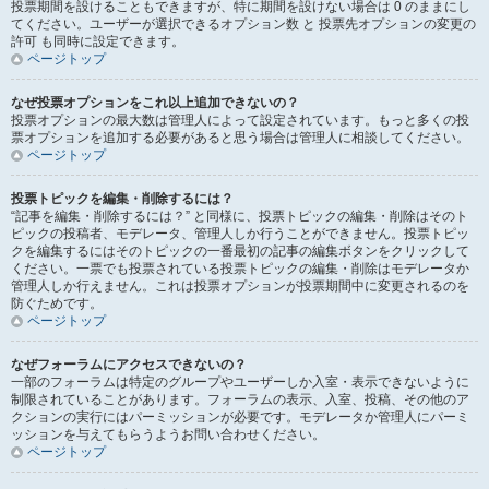
投票期間を設けることもできますが、特に期間を設けない場合は 0 のままにし
てください。ユーザーが選択できるオプション数 と 投票先オプションの変更の
許可 も同時に設定できます。
ページトップ
なぜ投票オプションをこれ以上追加できないの？
投票オプションの最大数は管理人によって設定されています。もっと多くの投
票オプションを追加する必要があると思う場合は管理人に相談してください。
ページトップ
投票トピックを編集・削除するには？
“記事を編集・削除するには？” と同様に、投票トピックの編集・削除はそのト
ピックの投稿者、モデレータ、管理人しか行うことができません。投票トピッ
クを編集するにはそのトピックの一番最初の記事の編集ボタンをクリックして
ください。一票でも投票されている投票トピックの編集・削除はモデレータか
管理人しか行えません。これは投票オプションが投票期間中に変更されるのを
防ぐためです。
ページトップ
なぜフォーラムにアクセスできないの？
一部のフォーラムは特定のグループやユーザーしか入室・表示できないように
制限されていることがあります。フォーラムの表示、入室、投稿、その他のア
クションの実行にはパーミッションが必要です。モデレータか管理人にパーミ
ッションを与えてもらうようお問い合わせください。
ページトップ