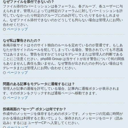
なぜファイルを添付できないの？
ファイル添付のパーミッションは各フォーラム、各グループ、各ユーザーに与
えられます。管理人によっては特定のフォーラムに対してパーミッションを許
可していなかったり特定のグループにのみ許可していたりするかもしれませ
ん。なぜファイル添付できないのかどうしても判らない場合は管理人にお問い
合わせください。
ページトップ
なぜ私は警告されたの？
各掲示板サイトはそのサイト独自のルールを定めているのが普通です。もしあ
なたが当サイトのルールを犯してしまっている場合、警告されていても不思議
ではありません。警告を出すかどうかはモデレータまたは管理人の判断である
ことにご注意ください。phpBB Group は当サイトが出す警告について何の関係
もありませんし責任も負いません。なぜ警告が出されたのか判らない場合はモ
デレータまたは管理人にお問い合わせください。
ページトップ
問題のある記事をモデレータに通報するには？
管理人が記事の通報を許可している場合、記事内に通報ボタンが表示されま
す。そのボタンをクリックすれば通報ページへ移動できます。
ページトップ
投稿画面の “セーブ” ボタンは何ですか？
作成中のメッセージを保存するためのボタンです。メッセージの完成に時間が
かかる場合は利用すると良いでしょう。保存されたメッセージをロード（読み
込み）するには ユーザーCP へ入室してください。
ページトップ