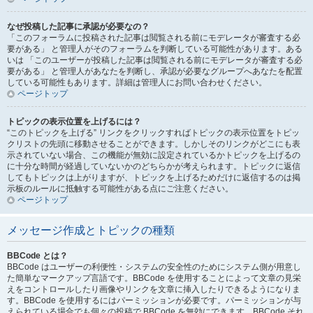
なぜ投稿した記事に承認が必要なの？
「このフォーラムに投稿された記事は閲覧される前にモデレータが審査する必
要がある」 と管理人がそのフォーラムを判断している可能性があります。ある
いは 「このユーザーが投稿した記事は閲覧される前にモデレータが審査する必
要がある」 と管理人があなたを判断し、承認が必要なグループへあなたを配置
している可能性もあります。詳細は管理人にお問い合わせください。
ページトップ
トピックの表示位置を上げるには？
“このトピックを上げる” リンクをクリックすればトピックの表示位置をトピッ
クリストの先頭に移動させることができます。しかしそのリンクがどこにも表
示されていない場合、この機能が無効に設定されているかトピックを上げるの
に十分な時間が経過していないかのどちらかが考えられます。トピックに返信
してもトピックは上がりますが、トピックを上げるためだけに返信するのは掲
示板のルールに抵触する可能性がある点にご注意ください。
ページトップ
メッセージ作成とトピックの種類
BBCode とは？
BBCode はユーザーの利便性・システムの安全性のためにシステム側が用意し
た簡単なマークアップ言語です。BBCode を使用することによって文章の見栄
えをコントロールしたり画像やリンクを文章に挿入したりできるようになりま
す。BBCode を使用するにはパーミッションが必要です。パーミッションが与
えられている場合でも個々の投稿で BBCode を無効にできます。BBCode それ