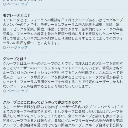
ページトップ
モデレータとは？
モデレータとは、フォーラムの世話を日々行うグループあるいはそのグループ
のメンバーのことです。モデレータはフォーラム内の記事を編集、削除、凍
結、トピックを閉鎖、開放、移動、分割できます。基本的にモデレータの存在
意義は、フォーラムの趣旨を外れた投稿や規約に反する投稿をしたユーザーに
対して警告したりその記事を削除したり凍結したりすることによってそのフォ
ーラムの秩序を保つことにあります。
ページトップ
グループとは？
グループとはユーザーのグループのことです。管理人はこのグループを管理す
ることでユーザーのパーミッションをコントロールしています。管理人は各グ
ループに別々のパーミッションを割り当てることが可能です。これによって管
理人は、モデレータ専用グループを作成することでモデレータの管理が容易に
なったり、フォーラム専用グループを作成することで特定のユーザーしか入れ
ないフォーラムを提供することが可能になったりします。
ページトップ
グループはどこにあってどうやって参加できるの？
もしユーザー登録がお済みであれば ユーザーCP 内のタブ “メンバーリスト” で
全てのグループを確認できます。もしグループに参加したい場合はグループを
選択してボタンをクリックしてください。全てのグループが誰でも参加できる
開放グループであるとは限らず、参加にグループリーダーの承認が必要な申請
グループ、参加自体を受け付けてない閉鎖グループ、グループ自体が非公開な