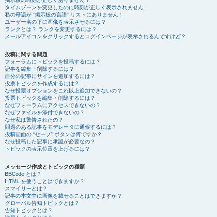
掲示板の時刻が正しくありません！
タイムゾーンを変更したのに時刻が正しく表示されません！
私の母語が “掲示板の言語” リストにありません！
ユーザー名の下に画像を表示させるには？
ランクとは？ ランクを変更するには？
メールアイコンをクリックするとログインページが表示されるんですけど？
投稿に関する問題
フォーラムにトピックを投稿するには？
記事を編集・削除するには？
自分の記事にサインを追加するには？
投票トピックを作成するには？
なぜ投票オプションをこれ以上追加できないの？
投票トピックを編集・削除するには？
なぜフォーラムにアクセスできないの？
なぜファイルを添付できないの？
なぜ私は警告されたの？
問題のある記事をモデレータに通報するには？
投稿画面の “セーブ” ボタンは何ですか？
なぜ投稿した記事に承認が必要なの？
トピックの表示位置を上げるには？
メッセージ作成とトピックの種類
BBCode とは？
HTML を使うことはできますか？
スマイリーとは？
記事の本文中に画像を載せることはできますか？
グローバル告知トピックとは？
告知トピックとは？