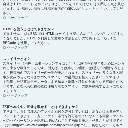
自体は HTMLコード と似ていますが、タグを < > ではなく [ ] で閉じる点が異な
ります。より詳しい情報は投稿画面内の “BBCode” リンクをクリックしてくだ
さい。
ページトップ
HTML を使うことはできますか？
できません。 phpBB3 では HTMLコード を文章に含めてもレンダリングされな
くなりました。HTML を利用して文章を作成したいのであれば、代わりに
BBCode を使用してください。
ページトップ
スマイリーとは？
スマイリー （別称：エモーションアイコン） とは感情を表現するために用いら
れる小さな画像のことです。例えば、:) は嬉しい感情、:(は悲しい感情を表しま
す。投稿画面でスマイリーの一覧が表示されます。スマイリーが多くなると記
事が読みづらくなりますのでスマイリーの乱用はお控えください。スマイリー
を乱用した記事はモデレータによる編集・削除・移動の対象となる可能性があ
ります。管理人も投稿の際に使用可能なスマイリーの数を制限するようになる
でしょう。
ページトップ
記事の本文中に画像を載せることはできますか？
できます。もし管理人がファイル添付を許可していれば、あなたは画像をアッ
プロードできます。一方、ファイル添付を許可されていなくても画像ファイル
へのハイパーリンクを記事に埋め込むことで画像を表示させることが可能です
（例: [img]http://www.example.com/my-picture.gif[/img]) 。あなたのローカルコ