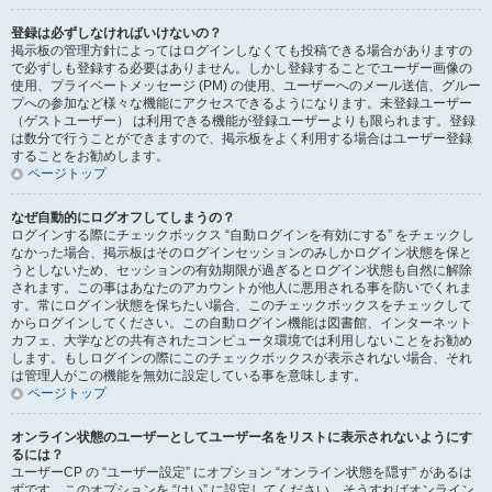
登録は必ずしなければいけないの？
掲示板の管理方針によってはログインしなくても投稿できる場合がありますの
で必ずしも登録する必要はありません。しかし登録することでユーザー画像の
使用、プライベートメッセージ (PM) の使用、ユーザーへのメール送信、グルー
プへの参加など様々な機能にアクセスできるようになります。未登録ユーザー
（ゲストユーザー） は利用できる機能が登録ユーザーよりも限られます。登録
は数分で行うことができますので、掲示板をよく利用する場合はユーザー登録
することをお勧めします。
ページトップ
なぜ自動的にログオフしてしまうの？
ログインする際にチェックボックス “自動ログインを有効にする” をチェックし
なかった場合、掲示板はそのログインセッションのみしかログイン状態を保と
うとしないため、セッションの有効期限が過ぎるとログイン状態も自然に解除
されます。この事はあなたのアカウントが他人に悪用される事を防いでくれま
す。常にログイン状態を保ちたい場合、このチェックボックスをチェックして
からログインしてください。この自動ログイン機能は図書館、インターネット
カフェ、大学などの共有されたコンピュータ環境では利用しないことをお勧め
します。もしログインの際にこのチェックボックスが表示されない場合、それ
は管理人がこの機能を無効に設定している事を意味します。
ページトップ
オンライン状態のユーザーとしてユーザー名をリストに表示されないようにす
るには？
ユーザーCP の “ユーザー設定” にオプション “オンライン状態を隠す” があるは
ずです。このオプションを “はい” に設定してください。そうすればオンライン