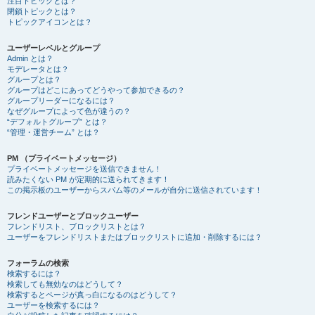
注目トピックとは？
閉鎖トピックとは？
トピックアイコンとは？
ユーザーレベルとグループ
Admin とは？
モデレータとは？
グループとは？
グループはどこにあってどうやって参加できるの？
グループリーダーになるには？
なぜグループによって色が違うの？
“デフォルトグループ” とは？
“管理・運営チーム” とは？
PM （プライベートメッセージ）
プライベートメッセージを送信できません！
読みたくない PM が定期的に送られてきます！
この掲示板のユーザーからスパム等のメールが自分に送信されています！
フレンドユーザーとブロックユーザー
フレンドリスト、ブロックリストとは？
ユーザーをフレンドリストまたはブロックリストに追加・削除するには？
フォーラムの検索
検索するには？
検索しても無効なのはどうして？
検索するとページが真っ白になるのはどうして？
ユーザーを検索するには？