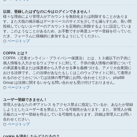
以前、登録したはずなのに今はログインできません！
様々な理由により管理人がアカウントを無効化または削除することがありま
す。また大抵の掲示板はデータベースのサイズを少しでも減らすため、長い間
投稿していないユーザーのアカウントを定期的に削除するように設定していま
す。このようなことがあるため、お手数ですが再度ユーザー登録を行っていた
だき、フォーラムに積極的に参加するようにしてください。
ページトップ
COPPA とは？
COPPA （児童オンライン・プライバシー保護法） とは、１３歳以下の子供に
個人情報を入力させるウェブサイトに対して、子供の個人情報の保管について
の承諾書を親または保護者から入手させる事を義務づける、アメリカ合衆国に
おける法律です。この法律があなたもしくはこのウェブサイトに対して適用さ
れるのかどうかについては法律の専門家にお問い合わせください。phpBB
Group は法律に関するいかなる問い合わせも受け付けておりません。
ページトップ
ユーザー登録できません！
管理人があなたの IPアドレス をアクセス禁止に指定しているか、あなたが登録
しようとしたユーザー名を禁止している可能性があります。また、管理人が掲
示板のユーザー登録を停止している可能性もあります。詳細は管理人にお問い
合わせください。
ページトップ
cookie を消去したらどうなるの？