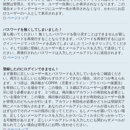
状態は管理人、モデレータ、ユーザー自身にしか表示されなくなります。この
場合オンラインデータページにユーザー名が表示されなくなり、かわりにお忍
びユーザーの一人として表示されます。
ページトップ
パスワードを無くしてしまいました！
落ち着いてください！ 無くしたパスワードを取り戻すことはできませんが新し
いパスワードを再発行することならできます。パスワードを再発行するにはロ
グインページで
パスワードを忘れてしまいました
リンクをクリックしてくださ
い。そして以前に登録したユーザー名とメールアドレスを入力して送信してく
ださい。再発行されたパスワードは入力したメールアドレスに送信されます。
ページトップ
登録したのにログインできません！
まず最初に正しいユーザー名とパスワードを入力しているかをご確認くださ
い。両方とも正しいにも関わらずログインできない場合、次の２つが考えられ
ます。１つ目は、掲示板が COPPA （児童オンライン・プライバシー保護法）
を有効にしている場合です。この場合、１３歳以下のユーザーは要求された指
示に従う必要があります。２つ目は、掲示板がアカウントの有効化を必要とし
ている場合です。この場合、掲示板の設定によりますが有効化はユーザー自身
か管理人のどちらかが行います。アカウント有効化が必要かどうかは登録完了
時にメールで知らされます。あなたのメールアドレスにメールが送られている
はずなのでそのメールの指示に従ってください。もしメールが届いていない場
合、正しくないメールアドレスを入力したかスパムフィルタに引っかかってい
る可能性があります。正しいメールアドレスを入力したにも関わらずメールが
送られてこない場合は管理人にお問い合わせください。
ページトップ