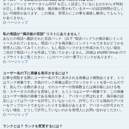
タイムゾーンと サマータイム/DST を正しく設定しているにもかかわらず時刻
が正しく表示されない場合、掲示板が置かれているサーバの設定時間が正しく
ない可能性があります。この場合、管理人にこの事を連絡し解決してもらうし
かありません。
ページトップ
私の母語が “掲示板の言語” リストにありません！
あなたの母語へ翻訳された言語パック （以下 “母語パック”) が掲示板にインス
トールされていません。母語パックを掲示板にインストールできるかどうかを
管理人に訊いてみてください。もし母語パックがまだ作成されていない場合、
ご自分で母語パックを作成して頂いてかまいません。詳細は phpBB Group のウ
ェブサイトをご覧ください （このページの一番下にリンクがあります） 。
ページトップ
ユーザー名の下に画像を表示させるには？
記事を閲覧する際にユーザー名の下に表示される画像は２種類あります。１つ
はランク画像です。大抵のランク画像は星かブロックかドットを並べたもので
す。並んでいる数の多さは、そのユーザーの投稿数または掲示板における地
位・ステータスの高さを意味します。もう１つはユーザー画像です。この画像
はユーザー独自の画像である場合が多く、アバターと呼ばれます。掲示板の設
定によってはアバターを許可していなかったり、許可していても独自のアバタ
ーをアップロードできなかったりする場合があります。アバターが許可されて
いない場合、どうして許可していないのかを管理人にお問い合わせください。
ページトップ
ランクとは？ ランクを変更するには？