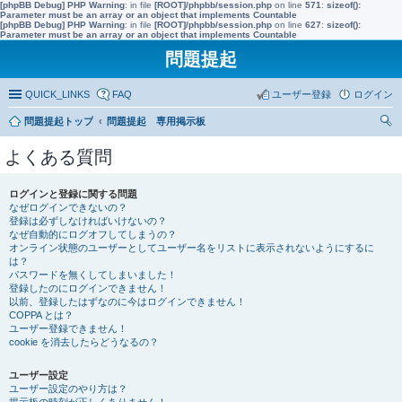
[phpBB Debug] PHP Warning
: in file
[ROOT]/phpbb/session.php
on line
571
:
sizeof():
Parameter must be an array or an object that implements Countable
[phpBB Debug] PHP Warning
: in file
[ROOT]/phpbb/session.php
on line
627
:
sizeof():
Parameter must be an array or an object that implements Countable
問題提起
QUICK_LINKS
FAQ
ユーザー登録
ログイン
問題提起トップ
問題提起 専用掲示板
索
よくある質問
ログインと登録に関する問題
なぜログインできないの？
登録は必ずしなければいけないの？
なぜ自動的にログオフしてしまうの？
オンライン状態のユーザーとしてユーザー名をリストに表示されないようにするに
は？
パスワードを無くしてしまいました！
登録したのにログインできません！
以前、登録したはずなのに今はログインできません！
COPPA とは？
ユーザー登録できません！
cookie を消去したらどうなるの？
ユーザー設定
ユーザー設定のやり方は？