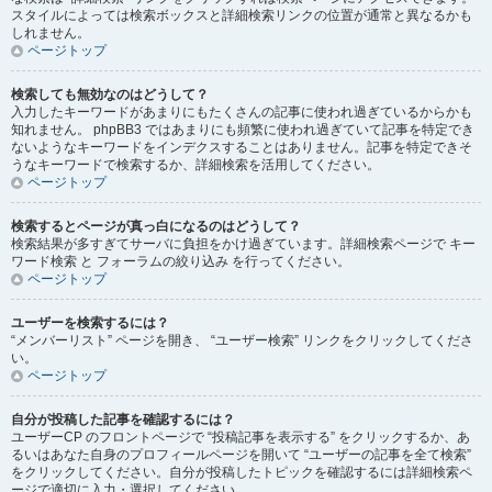
スタイルによっては検索ボックスと詳細検索リンクの位置が通常と異なるかも
しれません。
ページトップ
検索しても無効なのはどうして？
入力したキーワードがあまりにもたくさんの記事に使われ過ぎているからかも
知れません。 phpBB3 ではあまりにも頻繁に使われ過ぎていて記事を特定でき
ないようなキーワードをインデクスすることはありません。記事を特定できそ
うなキーワードで検索するか、詳細検索を活用してください。
ページトップ
検索するとページが真っ白になるのはどうして？
検索結果が多すぎてサーバに負担をかけ過ぎています。詳細検索ページで キー
ワード検索 と フォーラムの絞り込み を行ってください。
ページトップ
ユーザーを検索するには？
“メンバーリスト” ページを開き、 “ユーザー検索” リンクをクリックしてくださ
い。
ページトップ
自分が投稿した記事を確認するには？
ユーザーCP のフロントページで “投稿記事を表示する” をクリックするか、あ
るいはあなた自身のプロフィールページを開いて “ユーザーの記事を全て検索”
をクリックしてください。自分が投稿したトピックを確認するには詳細検索ペ
ージで適切に入力・選択してください。