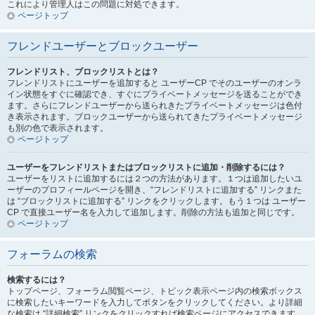
これにより管理人はこの問題に対処できます。
ページトップ
フレンドユーザーとブロックユーザー
フレンドリスト、ブロックリストとは？
フレンドリストにユーザーを追加すると ユーザーCP でそのユーザーのオンラ
イン状態をすぐに確認でき、すぐにプライベートメッセージを送ることができ
ます。さらにフレンドユーザーから送られきたプライベートメッセージは色付
き表示されます。ブロックユーザーから送られてきたプライベートメッセージ
も別の色で表示されます。
ページトップ
ユーザーをフレンドリストまたはブロックリストに追加・削除するには？
ユーザーをリストに追加するには２つの方法があります。１つは追加したいユ
ーザーのプロフィールページを開き、“フレンドリストに追加する” リンクまた
は “ブロックリストに追加する” リンクをクリックします。もう１つは ユーザー
CP で直接ユーザー名を入力して追加します。削除の方法も追加と同じです。
ページトップ
フォーラムの検索
検索するには？
トップページ、フォーラム閲覧ページ、トピック表示ページ内の検索ボックス
に検索したいキーワードを入力してボタンをクリックしてください。より詳細
な検索は “詳細検索” リンクをクリックすれば検索ページにアクセスできます。