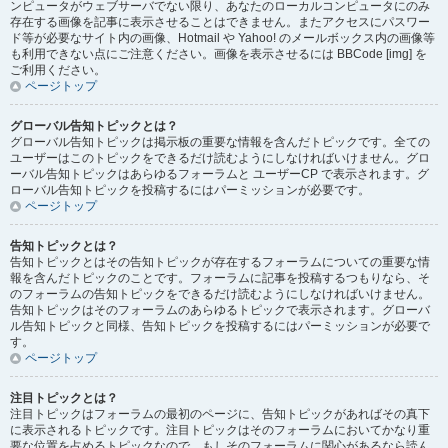
ンピュータがウェブサーバでない限り、あなたのローカルコンピュータにのみ
存在する画像を記事に表示させることはできません。またアクセスにパスワー
ド等が必要なサイト内の画像、Hotmail や Yahoo! のメールボックス内の画像等
も利用できない点にご注意ください。画像を表示させるには BBCode [img] を
ご利用ください。
ページトップ
グローバル告知トピックとは？
グローバル告知トピックは掲示板の重要な情報を含んだトピックです。全ての
ユーザーはこのトピックをできるだけ読むようにしなければいけません。グロ
ーバル告知トピックはあらゆるフォーラムと ユーザーCP で表示されます。グ
ローバル告知トピックを投稿するにはパーミッションが必要です。
ページトップ
告知トピックとは？
告知トピックとはその告知トピックが存在するフォーラムについての重要な情
報を含んだトピックのことです。フォーラムに記事を投稿するつもりなら、そ
のフォーラムの告知トピックをできるだけ読むようにしなければいけません。
告知トピックはそのフォーラムのあらゆるトピックで表示されます。グローバ
ル告知トピックと同様、告知トピックを投稿するにはパーミッションが必要で
す。
ページトップ
注目トピックとは？
注目トピックはフォーラムの最初のページに、告知トピックがあればその真下
に表示されるトピックです。注目トピックはそのフォーラムにおいてかなり重
要な位置を占めるトピックなので、もしそのフォーラムに関心があるなら読ん