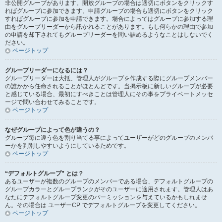
非公開グループがあります。開放グループの場合は適切にボタンをクリックす
ればグループに参加できます。申請グループの場合も適切にボタンをクリック
すればグループに参加を申請できます。場合によってはグループに参加する理
由をグループリーダーから訊かれることがあります。もし何らかの理由で参加
の申請を却下されてもグループリーダーを問い詰めるようなことはしないでく
ださい。
ページトップ
グループリーダーになるには？
グループリーダーは大抵、管理人がグループを作成する際にグループメンバー
の誰かから任命されることがほとんどです。当掲示板に新しいグループが必要
と感じている場合、最初にすべきことは管理人にその事をプライベートメッセ
ージで問い合わせてみることです。
ページトップ
なぜグループによって色が違うの？
グループ毎に違う色を割り当てる事によってユーザーがどのグループのメンバ
ーかを判別しやすいようにしているためです。
ページトップ
“デフォルトグループ” とは？
あるユーザーが複数のグループのメンバーである場合、デフォルトグループの
グループカラーとグループランクがそのユーザーに適用されます。管理人はあ
なたにデフォルトグループ変更のパーミッションを与えているかもしれませ
ん。その場合は ユーザーCP でデフォルトグループを変更してください。
ページトップ