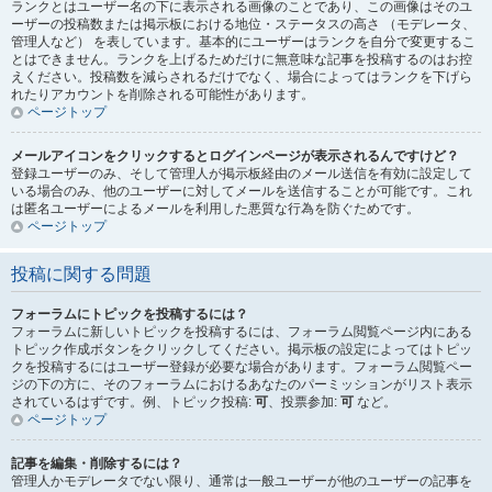
ランクとはユーザー名の下に表示される画像のことであり、この画像はそのユ
ーザーの投稿数または掲示板における地位・ステータスの高さ （モデレータ、
管理人など） を表しています。基本的にユーザーはランクを自分で変更するこ
とはできません。ランクを上げるためだけに無意味な記事を投稿するのはお控
えください。投稿数を減らされるだけでなく、場合によってはランクを下げら
れたりアカウントを削除される可能性があります。
ページトップ
メールアイコンをクリックするとログインページが表示されるんですけど？
登録ユーザーのみ、そして管理人が掲示板経由のメール送信を有効に設定して
いる場合のみ、他のユーザーに対してメールを送信することが可能です。これ
は匿名ユーザーによるメールを利用した悪質な行為を防ぐためです。
ページトップ
投稿に関する問題
フォーラムにトピックを投稿するには？
フォーラムに新しいトピックを投稿するには、フォーラム閲覧ページ内にある
トピック作成ボタンをクリックしてください。掲示板の設定によってはトピッ
クを投稿するにはユーザー登録が必要な場合があります。フォーラム閲覧ペー
ジの下の方に、そのフォーラムにおけるあなたのパーミッションがリスト表示
されているはずです。例、トピック投稿:
可
、投票参加:
可
など。
ページトップ
記事を編集・削除するには？
管理人かモデレータでない限り、通常は一般ユーザーが他のユーザーの記事を