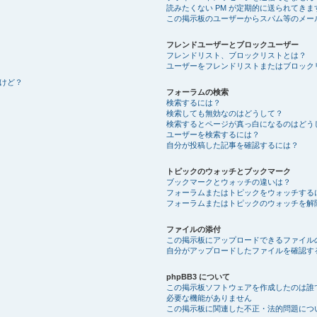
読みたくない PM が定期的に送られてきま
この掲示板のユーザーからスパム等のメー
フレンドユーザーとブロックユーザー
フレンドリスト、ブロックリストとは？
ユーザーをフレンドリストまたはブロック
けど？
フォーラムの検索
検索するには？
検索しても無効なのはどうして？
検索するとページが真っ白になるのはどう
ユーザーを検索するには？
自分が投稿した記事を確認するには？
トピックのウォッチとブックマーク
ブックマークとウォッチの違いは？
フォーラムまたはトピックをウォッチする
フォーラムまたはトピックのウォッチを解
ファイルの添付
この掲示板にアップロードできるファイル
自分がアップロードしたファイルを確認す
phpBB3 について
この掲示板ソフトウェアを作成したのは誰
必要な機能がありません
この掲示板に関連した不正・法的問題につ