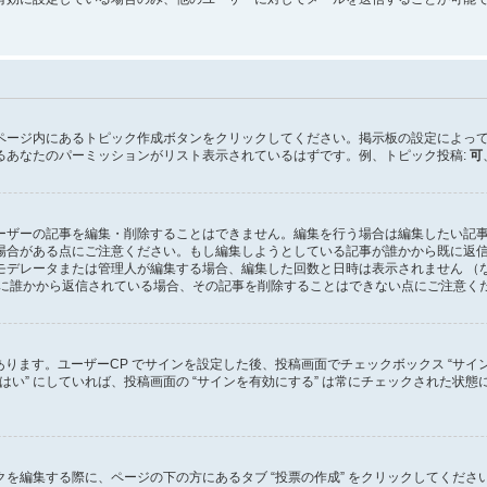
ページ内にあるトピック作成ボタンをクリックしてください。掲示板の設定によっ
るあなたのパーミッションがリスト表示されているはずです。例、トピック投稿:
可
ーザーの記事を編集・削除することはできません。編集を行う場合は編集したい記
場合がある点にご注意ください。もし編集しようとしている記事が誰かから既に返
モデレータまたは管理人が編集する場合、編集した回数と日時は表示されません （
既に誰かから返信されている場合、その記事を削除することはできない点にご注意く
あります。ユーザーCP でサインを設定した後、投稿画面でチェックボックス “サイ
を “はい” にしていれば、投稿画面の “サインを有効にする” は常にチェックされ
を編集する際に、ページの下の方にあるタブ “投票の作成” をクリックしてくだ