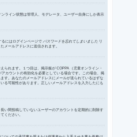
すればオンライン状態は管理人、モデレータ、ユーザー自身にしか表示
するにはログインページで
パスワードを忘れてしまいました
リ
したメールアドレスに送信されます。
れます。１つ目は、掲示板が COPPA （児童オンライン・
がアカウントの有効化を必要としている場合です。この場合、掲
れます。あなたのメールアドレスにメールが送られているはずな
ている可能性があります。正しいメールアドレスを入力したにも
、長い間投稿していないユーザーのアカウントを定期的に削除す
してください。
管についての承諾書を親または保護者から入手させる事を義務づ