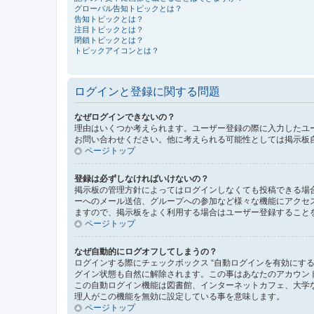
グローバル告知トピックとは？
告知トピックとは？
注目トピックとは？
閉鎖トピックとは？
トピックアイコンとは？
ログインと登録に関する問題
なぜログインできないの？
理由はいくつか考えられます。ユーザー登録の際に入力したユ
お問い合わせください。他に考えられる可能性としては掲示板
ページトップ
登録は必ずしなければいけないの？
掲示板の管理方針によってはログインしなくても投稿できる場合
ーへのメール送信、グループへの参加など様々な機能にアクセ
ますので、掲示板をよく利用する場合はユーザー登録すること
ページトップ
なぜ自動的にログオフしてしまうの？
ログインする際にチェックボックス “自動ログインを有効にす
グイン状態も自然に解除されます。この事はあなたのアカウン
この自動ログイン機能は図書館、インターネットカフェ、大学
理人がこの機能を無効に設定している事を意味します。
ページトップ