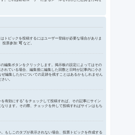
てはトピックを投稿するにはユーザー登録が必要な場合がありま
、投票参加:
可
など。
事の編集ボタンをクリックします。掲示板の設定によってはその
信されている場合、編集後に編集した回数と日時が記事内に小さ
なぜ編集したかについての足跡を残すことはあるかもしれません
ださい。
ンを有効にする” をチェックして投稿すれば、その記事にサイン
た状態になります。その際、チェックを外して投稿すればサインはもち
さい。もしこのタブが表示されない場合、投票トピックを作成する