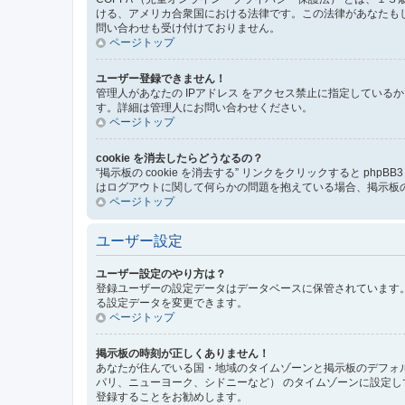
ける、アメリカ合衆国における法律です。この法律があなたもしく
問い合わせも受け付けておりません。
ページトップ
ユーザー登録できません！
管理人があなたの IPアドレス をアクセス禁止に指定してい
す。詳細は管理人にお問い合わせください。
ページトップ
cookie を消去したらどうなるの？
“掲示板の cookie を消去する” リンクをクリックすると ph
はログアウトに関して何らかの問題を抱えている場合、掲示板の 
ページトップ
ユーザー設定
ユーザー設定のやり方は？
登録ユーザーの設定データはデータベースに保管されています。
る設定データを変更できます。
ページトップ
掲示板の時刻が正しくありません！
あなたが住んでいる国・地域のタイムゾーンと掲示板のデフォル
パリ、ニューヨーク、シドニーなど） のタイムゾーンに設定
登録することをお勧めします。