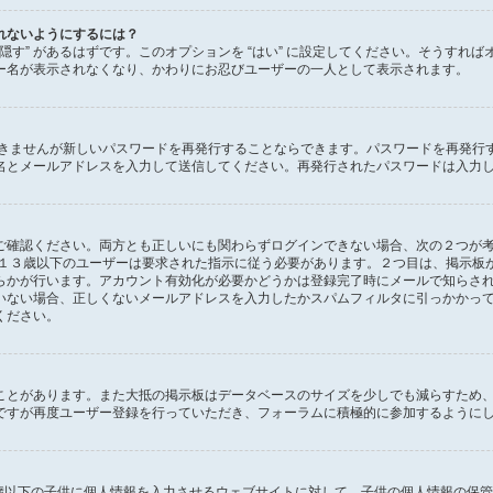
れないようにするには？
状態を隠す” があるはずです。このオプションを “はい” に設定してください。そう
ー名が表示されなくなり、かわりにお忍びユーザーの一人として表示されます。
できませんが新しいパスワードを再発行することならできます。パスワードを再発行
名とメールアドレスを入力して送信してください。再発行されたパスワードは入力
確認ください。両方とも正しいにも関わらずログインできない場合、次の２つが考えら
、１３歳以下のユーザーは要求された指示に従う必要があります。２つ目は、掲示板
らかが行います。アカウント有効化が必要かどうかは登録完了時にメールで知らさ
いない場合、正しくないメールアドレスを入力したかスパムフィルタに引っかかっ
ください。
ことがあります。また大抵の掲示板はデータベースのサイズを少しでも減らすため
ですが再度ユーザー登録を行っていただき、フォーラムに積極的に参加するように
１３歳以下の子供に個人情報を入力させるウェブサイトに対して、子供の個人情報の保