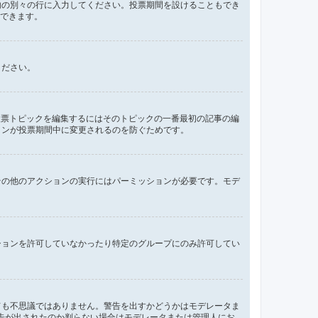
内の別々の行に入力してください。投票期間を設けることもでき
定できます。
ください。
投票トピックを編集するにはそのトピックの一番最初の記事の編
ョンが投票期間中に変更されるのを防ぐためです。
その他のアクションの実行にはパーミッションが必要です。モデ
ションを許可していなかったり特定のグループにのみ許可してい
ても不思議ではありません。警告を出すかどうかはモデレータま
ぜ警告が出されたのか判らない場合はモデレータまたは管理人にお