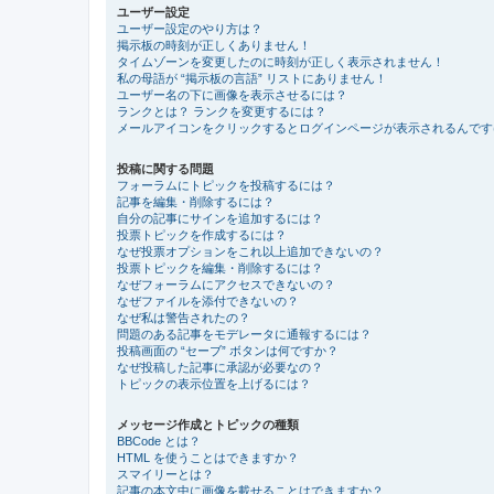
ユーザー設定
ユーザー設定のやり方は？
掲示板の時刻が正しくありません！
タイムゾーンを変更したのに時刻が正しく表示されません！
私の母語が “掲示板の言語” リストにありません！
ユーザー名の下に画像を表示させるには？
ランクとは？ ランクを変更するには？
メールアイコンをクリックするとログインページが表示されるんです
投稿に関する問題
フォーラムにトピックを投稿するには？
記事を編集・削除するには？
自分の記事にサインを追加するには？
投票トピックを作成するには？
なぜ投票オプションをこれ以上追加できないの？
投票トピックを編集・削除するには？
なぜフォーラムにアクセスできないの？
なぜファイルを添付できないの？
なぜ私は警告されたの？
問題のある記事をモデレータに通報するには？
投稿画面の “セーブ” ボタンは何ですか？
なぜ投稿した記事に承認が必要なの？
トピックの表示位置を上げるには？
メッセージ作成とトピックの種類
BBCode とは？
HTML を使うことはできますか？
スマイリーとは？
記事の本文中に画像を載せることはできますか？