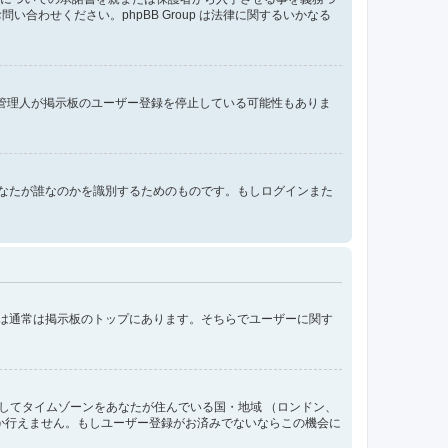
わせください。phpBB Group は法律に関するいかなる
、管理人が掲示板のユーザー登録を停止している可能性もありま
ンする際にあなたが誰なのかを識別するためのものです。もしログインまた
クは通常は掲示板のトップにあります。そちらでユーザーに関す
してタイムゾーンをあなたが住んでいる国・地域 （ロンドン、
か行えません。もしユーザー登録がお済みでないならこの機会に