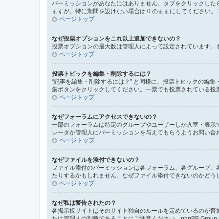
パーミッションがあなたにはありません。タブをクリックした
ますが、特に期間を設けない場合は 0 のままにしてください。
ページトップ
なぜ投票オプションをこれ以上追加できないの？
投票オプションの最大数は管理人によって設定されています。
ページトップ
投票トピックを編集・削除するには？
“記事を編集・削除するには？” と同様に、投票トピックの編
集ボタンをクリックしてください。一票でも投票されている投
ページトップ
なぜフォーラムにアクセスできないの？
一部のフォーラムは特定のグループやユーザーしか入室・表示
レータか管理人にパーミッションを与えてもらうようお問い合
ページトップ
なぜファイルを添付できないの？
ファイル添付のパーミッションは各フォーラム、各グループ、
たりするかもしれません。なぜファイル添付できないのかどう
ページトップ
なぜ私は警告されたの？
各掲示板サイトはそのサイト独自のルールを定めているのが普
たは管理人の判断であることにご注意ください。phpBB Gr