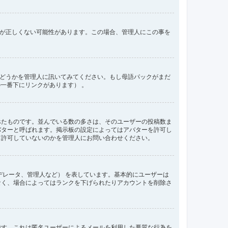
間が正しくない可能性があります。この場合、管理人にこの事を
るかどうかを管理人に訊いてみてください。もし母語パックがまだ
の一番下にリンクがあります） 。
べたものです。並んでいる数の多さは、そのユーザーの投稿数ま
バターと呼ばれます。掲示板の設定によってはアバターを許可し
て許可していないのかを管理人にお問い合わせください。
デレータ、管理人など） を表しています。基本的にユーザーは
なく、場合によってはランクを下げられたりアカウントを削除さ
です。これは匿名ユーザーによるメールを利用した悪質な行為を