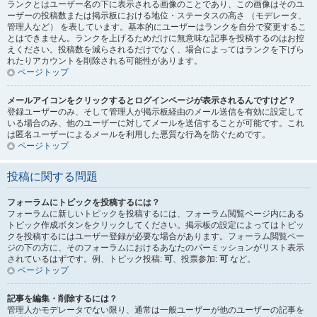
ランクとはユーザー名の下に表示される画像のことであり、この画像はそのユ
ーザーの投稿数または掲示板における地位・ステータスの高さ （モデレータ、
管理人など） を表しています。基本的にユーザーはランクを自分で変更するこ
とはできません。ランクを上げるためだけに無意味な記事を投稿するのはお控
えください。投稿数を減らされるだけでなく、場合によってはランクを下げら
れたりアカウントを削除される可能性があります。
ページトップ
メールアイコンをクリックするとログインページが表示されるんですけど？
登録ユーザーのみ、そして管理人が掲示板経由のメール送信を有効に設定して
いる場合のみ、他のユーザーに対してメールを送信することが可能です。これ
は匿名ユーザーによるメールを利用した悪質な行為を防ぐためです。
ページトップ
投稿に関する問題
フォーラムにトピックを投稿するには？
フォーラムに新しいトピックを投稿するには、フォーラム閲覧ページ内にある
トピック作成ボタンをクリックしてください。掲示板の設定によってはトピッ
クを投稿するにはユーザー登録が必要な場合があります。フォーラム閲覧ペー
ジの下の方に、そのフォーラムにおけるあなたのパーミッションがリスト表示
されているはずです。例、トピック投稿:
可
、投票参加:
可
など。
ページトップ
記事を編集・削除するには？
管理人かモデレータでない限り、通常は一般ユーザーが他のユーザーの記事を