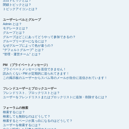
注目トピックとは？
閉鎖トピックとは？
トピックアイコンとは？
ユーザーレベルとグループ
Admin とは？
モデレータとは？
グループとは？
グループはどこにあってどうやって参加できるの？
グループリーダーになるには？
なぜグループによって色が違うの？
“デフォルトグループ” とは？
“管理・運営チーム” とは？
PM （プライベートメッセージ）
プライベートメッセージを送信できません！
読みたくない PM が定期的に送られてきます！
この掲示板のユーザーからスパム等のメールが自分に送信されています！
フレンドユーザーとブロックユーザー
フレンドリスト、ブロックリストとは？
ユーザーをフレンドリストまたはブロックリストに追加・削除するには？
フォーラムの検索
検索するには？
検索しても無効なのはどうして？
検索するとページが真っ白になるのはどうして？
ユーザーを検索するには？