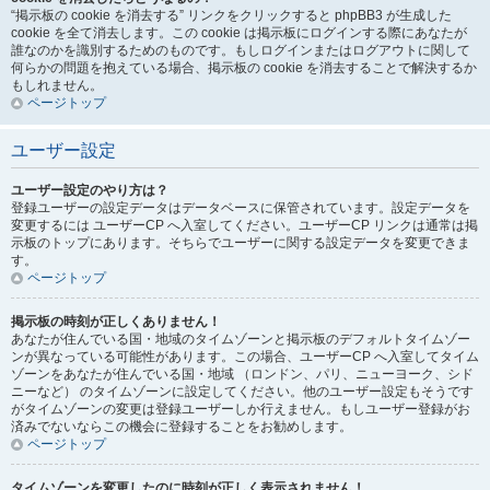
“掲示板の cookie を消去する” リンクをクリックすると phpBB3 が生成した
cookie を全て消去します。この cookie は掲示板にログインする際にあなたが
誰なのかを識別するためのものです。もしログインまたはログアウトに関して
何らかの問題を抱えている場合、掲示板の cookie を消去することで解決するか
もしれません。
ページトップ
ユーザー設定
ユーザー設定のやり方は？
登録ユーザーの設定データはデータベースに保管されています。設定データを
変更するには ユーザーCP へ入室してください。ユーザーCP リンクは通常は掲
示板のトップにあります。そちらでユーザーに関する設定データを変更できま
す。
ページトップ
掲示板の時刻が正しくありません！
あなたが住んでいる国・地域のタイムゾーンと掲示板のデフォルトタイムゾー
ンが異なっている可能性があります。この場合、ユーザーCP へ入室してタイム
ゾーンをあなたが住んでいる国・地域 （ロンドン、パリ、ニューヨーク、シド
ニーなど） のタイムゾーンに設定してください。他のユーザー設定もそうです
がタイムゾーンの変更は登録ユーザーしか行えません。もしユーザー登録がお
済みでないならこの機会に登録することをお勧めします。
ページトップ
タイムゾーンを変更したのに時刻が正しく表示されません！