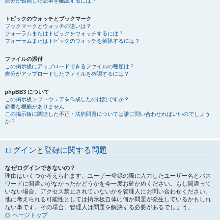
自分が投稿した記事を確認するには？
トピックのウォッチとブックマーク
ブックマークとウォッチの違いは？
フォーラムまたはトピックをウォッチするには？
フォーラムまたはトピックのウォッチを解除するには？
ファイルの添付
この掲示板にアップロードできるファイルの種類は？
自分がアップロードしたファイルを確認するには？
phpBB3 について
この掲示板ソフトウェアを作成したのは誰ですか？
必要な機能がありません
この掲示板に関連した不正・法的問題については誰に問い合わせればいいのでしょう
か？
ログインと登録に関する問題
なぜログインできないの？
理由はいくつか考えられます。ユーザー登録の際に入力したユーザー名とパス
ワードに間違いがなかったかどうかを今一度お確かめください。もし間違って
いない場合、アクセス禁止されていないかを管理人にお問い合わせください。
他に考えられる可能性としては掲示板自体に何か問題が発生しているかもしれ
ない事です。その場合、管理人は問題を解決する必要があるでしょう。
ページトップ