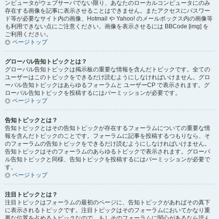
ンピュータがウェブサーバでない限り、あなたのローカルコンピュータにのみ
存在する画像を記事に表示させることはできません。またアクセスにパスワー
ド等が必要なサイト内の画像、Hotmail や Yahoo! のメールボックス内の画像等
も利用できない点にご注意ください。画像を表示させるには BBCode [img] を
ご利用ください。
ページトップ
グローバル告知トピックとは？
グローバル告知トピックは掲示板の重要な情報を含んだトピックです。全ての
ユーザーはこのトピックをできるだけ読むようにしなければいけません。グロ
ーバル告知トピックはあらゆるフォーラムと ユーザーCP で表示されます。グ
ローバル告知トピックを投稿するにはパーミッションが必要です。
ページトップ
告知トピックとは？
告知トピックとはその告知トピックが存在するフォーラムについての重要な情
報を含んだトピックのことです。フォーラムに記事を投稿するつもりなら、そ
のフォーラムの告知トピックをできるだけ読むようにしなければいけません。
告知トピックはそのフォーラムのあらゆるトピックで表示されます。グローバ
ル告知トピックと同様、告知トピックを投稿するにはパーミッションが必要で
す。
ページトップ
注目トピックとは？
注目トピックはフォーラムの最初のページに、告知トピックがあればその真下
に表示されるトピックです。注目トピックはそのフォーラムにおいてかなり重
要な位置を占めるトピックなので、もしそのフォーラムに関心があるなら読ん