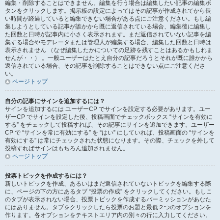
編集・削除することはできません。編集を行う場合は編集したい記事の編集ボ
タンをクリックします。掲示板の設定によってはその記事が作成されてから長
い時間が経過していると編集できない場合がある点にご注意ください。もし編
集しようとしている記事が誰かから既に返信されている場合、編集後に編集し
た回数と日時が記事内に小さく表示されます。まだ返信されていない記事を編
集する場合やモデレータまたは管理人が編集する場合、編集した回数と日時は
表示されません （なぜ編集したかについての足跡を残すことはあるかもしれま
せんが・・） 。一般ユーザーはたとえ自分の記事だろうとそれが既に誰かから
返信されている場合、その記事を削除することはできない点にご注意くださ
い。
ページトップ
自分の記事にサインを追加するには？
サインを追加するには ユーザーCP でサインを設定する必要があります。ユー
ザーCP でサインを設定した後、投稿画面でチェックボックス “サインを有効に
する” をチェックして投稿すれば、その記事にサインを追加できます。ユーザー
CP で “サインを常に有効にする” を “はい” にしていれば、投稿画面の “サインを
有効にする” は常にチェックされた状態になります。その際、チェックを外して
投稿すればサインはもちろん追加されません。
ページトップ
投票トピックを作成するには？
新しいトピックを作成、あるいはまだ返信されていないトピックを編集する際
に、ページの下の方にあるタブ “投票の作成” をクリックしてください。もしこ
のタブが表示されない場合、投票トピックを作成するパーミッションがあなた
にはありません。タブをクリックしたら投票のお題と最低２つのオプションを
作ります。各オプションをテキストエリア内の別々の行に入力してください。