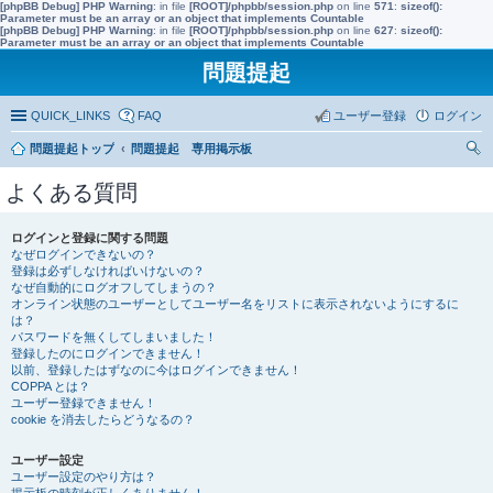
[phpBB Debug] PHP Warning
: in file
[ROOT]/phpbb/session.php
on line
571
:
sizeof():
Parameter must be an array or an object that implements Countable
[phpBB Debug] PHP Warning
: in file
[ROOT]/phpbb/session.php
on line
627
:
sizeof():
Parameter must be an array or an object that implements Countable
問題提起
QUICK_LINKS
FAQ
ユーザー登録
ログイン
問題提起トップ
問題提起 専用掲示板
索
よくある質問
ログインと登録に関する問題
なぜログインできないの？
登録は必ずしなければいけないの？
なぜ自動的にログオフしてしまうの？
オンライン状態のユーザーとしてユーザー名をリストに表示されないようにするに
は？
パスワードを無くしてしまいました！
登録したのにログインできません！
以前、登録したはずなのに今はログインできません！
COPPA とは？
ユーザー登録できません！
cookie を消去したらどうなるの？
ユーザー設定
ユーザー設定のやり方は？