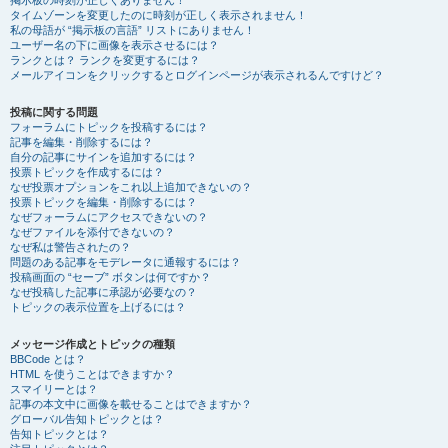
掲示板の時刻が正しくありません！
タイムゾーンを変更したのに時刻が正しく表示されません！
私の母語が “掲示板の言語” リストにありません！
ユーザー名の下に画像を表示させるには？
ランクとは？ ランクを変更するには？
メールアイコンをクリックするとログインページが表示されるんですけど？
投稿に関する問題
フォーラムにトピックを投稿するには？
記事を編集・削除するには？
自分の記事にサインを追加するには？
投票トピックを作成するには？
なぜ投票オプションをこれ以上追加できないの？
投票トピックを編集・削除するには？
なぜフォーラムにアクセスできないの？
なぜファイルを添付できないの？
なぜ私は警告されたの？
問題のある記事をモデレータに通報するには？
投稿画面の “セーブ” ボタンは何ですか？
なぜ投稿した記事に承認が必要なの？
トピックの表示位置を上げるには？
メッセージ作成とトピックの種類
BBCode とは？
HTML を使うことはできますか？
スマイリーとは？
記事の本文中に画像を載せることはできますか？
グローバル告知トピックとは？
告知トピックとは？