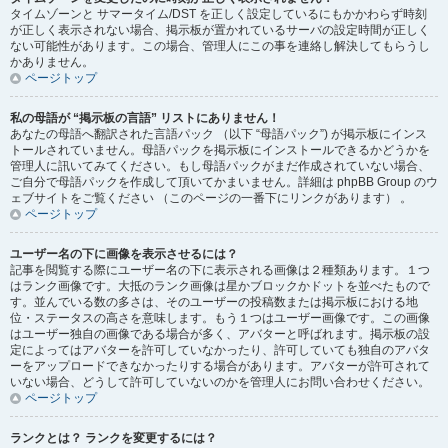
タイムゾーンと サマータイム/DST を正しく設定しているにもかかわらず時刻
が正しく表示されない場合、掲示板が置かれているサーバの設定時間が正しく
ない可能性があります。この場合、管理人にこの事を連絡し解決してもらうし
かありません。
ページトップ
私の母語が “掲示板の言語” リストにありません！
あなたの母語へ翻訳された言語パック （以下 “母語パック”) が掲示板にインス
トールされていません。母語パックを掲示板にインストールできるかどうかを
管理人に訊いてみてください。もし母語パックがまだ作成されていない場合、
ご自分で母語パックを作成して頂いてかまいません。詳細は phpBB Group のウ
ェブサイトをご覧ください （このページの一番下にリンクがあります） 。
ページトップ
ユーザー名の下に画像を表示させるには？
記事を閲覧する際にユーザー名の下に表示される画像は２種類あります。１つ
はランク画像です。大抵のランク画像は星かブロックかドットを並べたもので
す。並んでいる数の多さは、そのユーザーの投稿数または掲示板における地
位・ステータスの高さを意味します。もう１つはユーザー画像です。この画像
はユーザー独自の画像である場合が多く、アバターと呼ばれます。掲示板の設
定によってはアバターを許可していなかったり、許可していても独自のアバタ
ーをアップロードできなかったりする場合があります。アバターが許可されて
いない場合、どうして許可していないのかを管理人にお問い合わせください。
ページトップ
ランクとは？ ランクを変更するには？