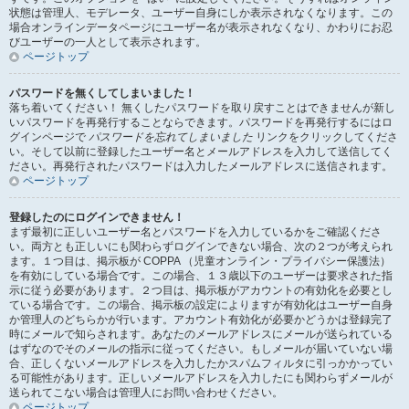
状態は管理人、モデレータ、ユーザー自身にしか表示されなくなります。この
場合オンラインデータページにユーザー名が表示されなくなり、かわりにお忍
びユーザーの一人として表示されます。
ページトップ
パスワードを無くしてしまいました！
落ち着いてください！ 無くしたパスワードを取り戻すことはできませんが新し
いパスワードを再発行することならできます。パスワードを再発行するにはロ
グインページで
パスワードを忘れてしまいました
リンクをクリックしてくださ
い。そして以前に登録したユーザー名とメールアドレスを入力して送信してく
ださい。再発行されたパスワードは入力したメールアドレスに送信されます。
ページトップ
登録したのにログインできません！
まず最初に正しいユーザー名とパスワードを入力しているかをご確認くださ
い。両方とも正しいにも関わらずログインできない場合、次の２つが考えられ
ます。１つ目は、掲示板が COPPA （児童オンライン・プライバシー保護法）
を有効にしている場合です。この場合、１３歳以下のユーザーは要求された指
示に従う必要があります。２つ目は、掲示板がアカウントの有効化を必要とし
ている場合です。この場合、掲示板の設定によりますが有効化はユーザー自身
か管理人のどちらかが行います。アカウント有効化が必要かどうかは登録完了
時にメールで知らされます。あなたのメールアドレスにメールが送られている
はずなのでそのメールの指示に従ってください。もしメールが届いていない場
合、正しくないメールアドレスを入力したかスパムフィルタに引っかかってい
る可能性があります。正しいメールアドレスを入力したにも関わらずメールが
送られてこない場合は管理人にお問い合わせください。
ページトップ