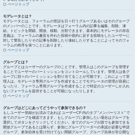
ページトップ
モデレータとは？
モデレータとは、フォーラムの世話を日々行うグループあるいはそのグループ
のメンバーのことです。モデレータはフォーラム内の記事を編集、削除、凍
結、トピックを閉鎖、開放、移動、分割できます。基本的にモデレータの存在
意義は、フォーラムの趣旨を外れた投稿や規約に反する投稿をしたユーザーに
対して警告したりその記事を削除したり凍結したりすることによってそのフォ
ーラムの秩序を保つことにあります。
ページトップ
グループとは？
グループとはユーザーのグループのことです。管理人はこのグループを管理す
ることでユーザーのパーミッションをコントロールしています。管理人は各グ
ループに別々のパーミッションを割り当てることが可能です。これによって管
理人は、モデレータ専用グループを作成することでモデレータの管理が容易に
なったり、フォーラム専用グループを作成することで特定のユーザーしか入れ
ないフォーラムを提供することが可能になったりします。
ページトップ
グループはどこにあってどうやって参加できるの？
もしユーザー登録がお済みであれば ユーザーCP 内のタブ “メンバーリスト” で
全てのグループを確認できます。もしグループに参加したい場合はグループを
選択してボタンをクリックしてください。全てのグループが誰でも参加できる
開放グループであるとは限らず、参加にグループリーダーの承認が必要な申請
グループ、参加自体を受け付けてない閉鎖グループ、グループ自体が非公開な