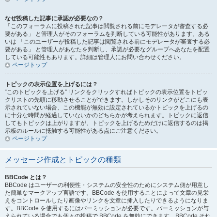
なぜ投稿した記事に承認が必要なの？
「このフォーラムに投稿された記事は閲覧される前にモデレータが審査する必
要がある」 と管理人がそのフォーラムを判断している可能性があります。ある
いは 「このユーザーが投稿した記事は閲覧される前にモデレータが審査する必
要がある」 と管理人があなたを判断し、承認が必要なグループへあなたを配置
している可能性もあります。詳細は管理人にお問い合わせください。
ページトップ
トピックの表示位置を上げるには？
“このトピックを上げる” リンクをクリックすればトピックの表示位置をトピッ
クリストの先頭に移動させることができます。しかしそのリンクがどこにも表
示されていない場合、この機能が無効に設定されているかトピックを上げるの
に十分な時間が経過していないかのどちらかが考えられます。トピックに返信
してもトピックは上がりますが、トピックを上げるためだけに返信するのは掲
示板のルールに抵触する可能性がある点にご注意ください。
ページトップ
メッセージ作成とトピックの種類
BBCode とは？
BBCode はユーザーの利便性・システムの安全性のためにシステム側が用意し
た簡単なマークアップ言語です。BBCode を使用することによって文章の見栄
えをコントロールしたり画像やリンクを文章に挿入したりできるようになりま
す。BBCode を使用するにはパーミッションが必要です。パーミッションが与
えられている場合でも個々の投稿で BBCode を無効にできます。BBCode それ