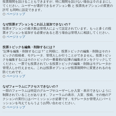
投票期間を設けることもできますが、特に期間を設けない場合は 0 のままにし
てください。ユーザーが選択できるオプション数 と 投票先オプションの変更の
許可 も同時に設定できます。
ページトップ
なぜ投票オプションをこれ以上追加できないの？
投票オプションの最大数は管理人によって設定されています。もっと多くの投
票オプションを追加する必要があると思う場合は管理人に相談してください。
ページトップ
投票トピックを編集・削除するには？
“記事を編集・削除するには？” と同様に、投票トピックの編集・削除はそのト
ピックの投稿者、モデレータ、管理人しか行うことができません。投票トピッ
クを編集するにはそのトピックの一番最初の記事の編集ボタンをクリックして
ください。一票でも投票されている投票トピックの編集・削除はモデレータか
管理人しか行えません。これは投票オプションが投票期間中に変更されるのを
防ぐためです。
ページトップ
なぜフォーラムにアクセスできないの？
一部のフォーラムは特定のグループやユーザーしか入室・表示できないように
制限されていることがあります。フォーラムの表示、入室、投稿、その他のア
クションの実行にはパーミッションが必要です。モデレータか管理人にパーミ
ッションを与えてもらうようお問い合わせください。
ページトップ