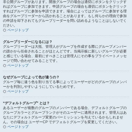
非公開グループがあります。開放グループの場合は適切にボタンをクリックす
ればグループに参加できます。申請グループの場合も適切にボタンをクリック
すればグループに参加を申請できます。場合によってはグループに参加する理
由をグループリーダーから訊かれることがあります。もし何らかの理由で参加
の申請を却下されてもグループリーダーを問い詰めるようなことはしないでく
ださい。
ページトップ
グループリーダーになるには？
グループリーダーは大抵、管理人がグループを作成する際にグループメンバー
の誰かから任命されることがほとんどです。当掲示板に新しいグループが必要
と感じている場合、最初にすべきことは管理人にその事をプライベートメッセ
ージで問い合わせてみることです。
ページトップ
なぜグループによって色が違うの？
グループ毎に違う色を割り当てる事によってユーザーがどのグループのメンバ
ーかを判別しやすいようにしているためです。
ページトップ
“デフォルトグループ” とは？
あるユーザーが複数のグループのメンバーである場合、デフォルトグループの
グループカラーとグループランクがそのユーザーに適用されます。管理人はあ
なたにデフォルトグループ変更のパーミッションを与えているかもしれませ
ん。その場合は ユーザーCP でデフォルトグループを変更してください。
ページトップ