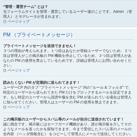
“管理・運営チーム” とは？
当フォーラムサイトを管理・運営しているユーザー達のことです。Admin （管
理人） とモデレータが含まれます。
ページトップ
PM （プライベートメッセージ）
プライベートメッセージを送信できません！
３つの理由が考えられます。１つ目はあなたが登録ユーザーでないため、２つ
目は管理人がこの掲示板の PM 機能を停止しているため、３つ目は管理人があ
なたの PM の使用を禁止しているためです。詳細は管理人にお問い合わせくだ
さい。
ページトップ
読みたくない PM が定期的に送られてきます！
ユーザーCP 内のタブ “プライベートメッセージ” 内の “ルール & フォルダ” で、
特定のユーザーから送られてきた PM だけをブロックするルールを設定できま
す。もし特定のユーザーから誹謗中傷を含む PM が送られている場合は管理人
に知らせてください。管理人はユーザーの PM の使用を禁止できます。
ページトップ
この掲示板のユーザーからスパム等のメールが自分に送信されています！
誠に残念です。掲示板にはセーフガード機能があり、誰が掲示板を介してその
ようなメールを送ったかを探知できます。今まで受信したスパム等のメールの
全内容 （ヘッダ情報含む） をコピーして管理人にメールで送信してください。