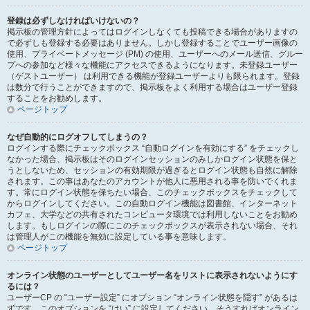
登録は必ずしなければいけないの？
掲示板の管理方針によってはログインしなくても投稿できる場合がありますの
で必ずしも登録する必要はありません。しかし登録することでユーザー画像の
使用、プライベートメッセージ (PM) の使用、ユーザーへのメール送信、グルー
プへの参加など様々な機能にアクセスできるようになります。未登録ユーザー
（ゲストユーザー） は利用できる機能が登録ユーザーよりも限られます。登録
は数分で行うことができますので、掲示板をよく利用する場合はユーザー登録
することをお勧めします。
ページトップ
なぜ自動的にログオフしてしまうの？
ログインする際にチェックボックス “自動ログインを有効にする” をチェックし
なかった場合、掲示板はそのログインセッションのみしかログイン状態を保と
うとしないため、セッションの有効期限が過ぎるとログイン状態も自然に解除
されます。この事はあなたのアカウントが他人に悪用される事を防いでくれま
す。常にログイン状態を保ちたい場合、このチェックボックスをチェックして
からログインしてください。この自動ログイン機能は図書館、インターネット
カフェ、大学などの共有されたコンピュータ環境では利用しないことをお勧め
します。もしログインの際にこのチェックボックスが表示されない場合、それ
は管理人がこの機能を無効に設定している事を意味します。
ページトップ
オンライン状態のユーザーとしてユーザー名をリストに表示されないようにす
るには？
ユーザーCP の “ユーザー設定” にオプション “オンライン状態を隠す” があるは
ずです。このオプションを “はい” に設定してください。そうすればオンライン