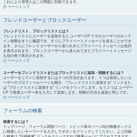
これにより管理人はこの問題に対処できます。
ページトップ
フレンドユーザーとブロックユーザー
フレンドリスト、ブロックリストとは？
フレンドリストにユーザーを追加すると ユーザーCP でそのユーザーのオンラ
イン状態をすぐに確認でき、すぐにプライベートメッセージを送ることができ
ます。さらにフレンドユーザーから送られきたプライベートメッセージは色付
き表示されます。ブロックユーザーから送られてきたプライベートメッセージ
も別の色で表示されます。
ページトップ
ユーザーをフレンドリストまたはブロックリストに追加・削除するには？
ユーザーをリストに追加するには２つの方法があります。１つは追加したいユ
ーザーのプロフィールページを開き、“フレンドリストに追加する” リンクまた
は “ブロックリストに追加する” リンクをクリックします。もう１つは ユーザー
CP で直接ユーザー名を入力して追加します。削除の方法も追加と同じです。
ページトップ
フォーラムの検索
検索するには？
トップページ、フォーラム閲覧ページ、トピック表示ページ内の検索ボックス
に検索したいキーワードを入力してボタンをクリックしてください。より詳細
な検索は “詳細検索” リンクをクリックすれば検索ページにアクセスできます。