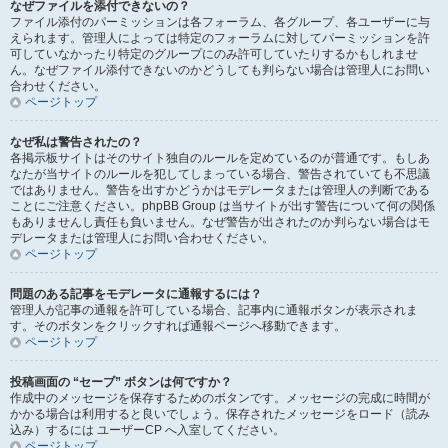
なぜファイルを添付できないの？
ファイル添付のパーミッションは各フォーラム、各グループ、各ユーザーに与
えられます。管理人によっては特定のフォーラムに対してパーミッションを許
可していなかったり特定のグループにのみ許可していたりするかもしれませ
ん。なぜファイル添付できないのかどうしても判らない場合は管理人にお問い
合わせください。
ページトップ
なぜ私は警告されたの？
各掲示板サイトはそのサイト独自のルールを定めているのが普通です。もしあ
なたが当サイトのルールを犯してしまっている場合、警告されていても不思議
ではありません。警告を出すかどうかはモデレータまたは管理人の判断である
ことにご注意ください。phpBB Group は当サイトが出す警告について何の関係
もありませんし責任も負いません。なぜ警告が出されたのか判らない場合はモ
デレータまたは管理人にお問い合わせください。
ページトップ
問題のある記事をモデレータに通報するには？
管理人が記事の通報を許可している場合、記事内に通報ボタンが表示されま
す。そのボタンをクリックすれば通報ページへ移動できます。
ページトップ
投稿画面の “セーブ” ボタンは何ですか？
作成中のメッセージを保存するためのボタンです。メッセージの完成に時間が
かかる場合は利用すると良いでしょう。保存されたメッセージをロード（読み
込み）するには ユーザーCP へ入室してください。
ページトップ