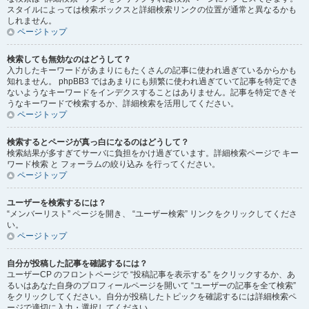
スタイルによっては検索ボックスと詳細検索リンクの位置が通常と異なるかも
しれません。
ページトップ
検索しても無効なのはどうして？
入力したキーワードがあまりにもたくさんの記事に使われ過ぎているからかも
知れません。 phpBB3 ではあまりにも頻繁に使われ過ぎていて記事を特定でき
ないようなキーワードをインデクスすることはありません。記事を特定できそ
うなキーワードで検索するか、詳細検索を活用してください。
ページトップ
検索するとページが真っ白になるのはどうして？
検索結果が多すぎてサーバに負担をかけ過ぎています。詳細検索ページで キー
ワード検索 と フォーラムの絞り込み を行ってください。
ページトップ
ユーザーを検索するには？
“メンバーリスト” ページを開き、 “ユーザー検索” リンクをクリックしてくださ
い。
ページトップ
自分が投稿した記事を確認するには？
ユーザーCP のフロントページで “投稿記事を表示する” をクリックするか、あ
るいはあなた自身のプロフィールページを開いて “ユーザーの記事を全て検索”
をクリックしてください。自分が投稿したトピックを確認するには詳細検索ペ
ージで適切に入力・選択してください。