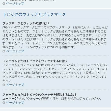
ページトップ
トピックのウォッチとブックマーク
ブックマークとウォッチの違いは？
phpBB3 のブックマークはブラウザのブックマーク （お気に入り） とほとんど
似たようなものです。つまりトピックが更新されてもあなたに通知されること
はありませんが、あなたは後でそのトピックに戻ることができます。トピック
のウォッチはそれとは違い、トピックが更新されるとあなたに通知が送られま
す。通知をプライベートメッセージで受け取るかメールで受け取るかは好みで
選べます。フォーラムのウォッチについても同様です。
ページトップ
フォーラムまたはトピックをウォッチするには？
フォーラムをウォッチするにはそのフォーラムへ入室し “このフォーラムをウォ
ッチする” リンクをクリックしてください。トピックをウォッチするにはそのト
ピックに返信する時に該当のチェックボックスをチェックして投稿するか、ト
ピック表示ページ内の “このトピックをウォッチする” リンクをクリックしてく
ださい。
ページトップ
フォーラムまたはトピックのウォッチを解除するには？
ユーザーCP 内の “ウォッチの管理” へ行き、説明と指示に従ってください。
ページトップ