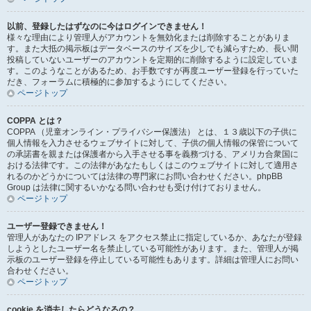
以前、登録したはずなのに今はログインできません！
様々な理由により管理人がアカウントを無効化または削除することがありま
す。また大抵の掲示板はデータベースのサイズを少しでも減らすため、長い間
投稿していないユーザーのアカウントを定期的に削除するように設定していま
す。このようなことがあるため、お手数ですが再度ユーザー登録を行っていた
だき、フォーラムに積極的に参加するようにしてください。
ページトップ
COPPA とは？
COPPA （児童オンライン・プライバシー保護法） とは、１３歳以下の子供に
個人情報を入力させるウェブサイトに対して、子供の個人情報の保管について
の承諾書を親または保護者から入手させる事を義務づける、アメリカ合衆国に
おける法律です。この法律があなたもしくはこのウェブサイトに対して適用さ
れるのかどうかについては法律の専門家にお問い合わせください。phpBB
Group は法律に関するいかなる問い合わせも受け付けておりません。
ページトップ
ユーザー登録できません！
管理人があなたの IPアドレス をアクセス禁止に指定しているか、あなたが登録
しようとしたユーザー名を禁止している可能性があります。また、管理人が掲
示板のユーザー登録を停止している可能性もあります。詳細は管理人にお問い
合わせください。
ページトップ
cookie を消去したらどうなるの？