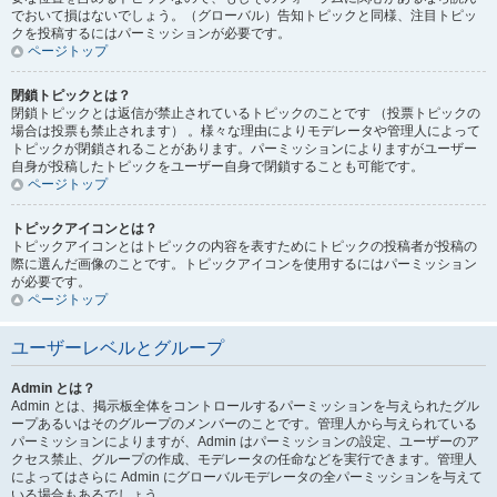
でおいて損はないでしょう。（グローバル）告知トピックと同様、注目トピッ
クを投稿するにはパーミッションが必要です。
ページトップ
閉鎖トピックとは？
閉鎖トピックとは返信が禁止されているトピックのことです （投票トピックの
場合は投票も禁止されます） 。様々な理由によりモデレータや管理人によって
トピックが閉鎖されることがあります。パーミッションによりますがユーザー
自身が投稿したトピックをユーザー自身で閉鎖することも可能です。
ページトップ
トピックアイコンとは？
トピックアイコンとはトピックの内容を表すためにトピックの投稿者が投稿の
際に選んだ画像のことです。トピックアイコンを使用するにはパーミッション
が必要です。
ページトップ
ユーザーレベルとグループ
Admin とは？
Admin とは、掲示板全体をコントロールするパーミッションを与えられたグル
ープあるいはそのグループのメンバーのことです。管理人から与えられている
パーミッションによりますが、Admin はパーミッションの設定、ユーザーのア
クセス禁止、グループの作成、モデレータの任命などを実行できます。管理人
によってはさらに Admin にグローバルモデレータの全パーミッションを与えて
いる場合もあるでしょう。