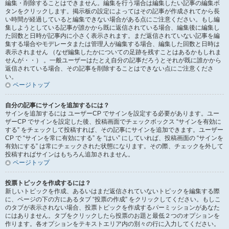
編集・削除することはできません。編集を行う場合は編集したい記事の編集ボ
タンをクリックします。掲示板の設定によってはその記事が作成されてから長
い時間が経過していると編集できない場合がある点にご注意ください。もし編
集しようとしている記事が誰かから既に返信されている場合、編集後に編集し
た回数と日時が記事内に小さく表示されます。まだ返信されていない記事を編
集する場合やモデレータまたは管理人が編集する場合、編集した回数と日時は
表示されません （なぜ編集したかについての足跡を残すことはあるかもしれま
せんが・・） 。一般ユーザーはたとえ自分の記事だろうとそれが既に誰かから
返信されている場合、その記事を削除することはできない点にご注意くださ
い。
ページトップ
自分の記事にサインを追加するには？
サインを追加するには ユーザーCP でサインを設定する必要があります。ユー
ザーCP でサインを設定した後、投稿画面でチェックボックス “サインを有効に
する” をチェックして投稿すれば、その記事にサインを追加できます。ユーザー
CP で “サインを常に有効にする” を “はい” にしていれば、投稿画面の “サインを
有効にする” は常にチェックされた状態になります。その際、チェックを外して
投稿すればサインはもちろん追加されません。
ページトップ
投票トピックを作成するには？
新しいトピックを作成、あるいはまだ返信されていないトピックを編集する際
に、ページの下の方にあるタブ “投票の作成” をクリックしてください。もしこ
のタブが表示されない場合、投票トピックを作成するパーミッションがあなた
にはありません。タブをクリックしたら投票のお題と最低２つのオプションを
作ります。各オプションをテキストエリア内の別々の行に入力してください。