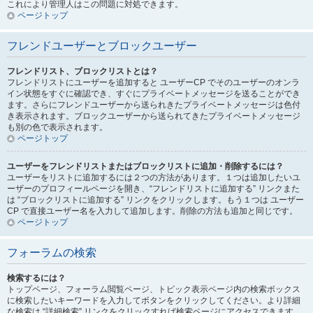
これにより管理人はこの問題に対処できます。
ページトップ
フレンドユーザーとブロックユーザー
フレンドリスト、ブロックリストとは？
フレンドリストにユーザーを追加すると ユーザーCP でそのユーザーのオンラ
イン状態をすぐに確認でき、すぐにプライベートメッセージを送ることができ
ます。さらにフレンドユーザーから送られきたプライベートメッセージは色付
き表示されます。ブロックユーザーから送られてきたプライベートメッセージ
も別の色で表示されます。
ページトップ
ユーザーをフレンドリストまたはブロックリストに追加・削除するには？
ユーザーをリストに追加するには２つの方法があります。１つは追加したいユ
ーザーのプロフィールページを開き、“フレンドリストに追加する” リンクまた
は “ブロックリストに追加する” リンクをクリックします。もう１つは ユーザー
CP で直接ユーザー名を入力して追加します。削除の方法も追加と同じです。
ページトップ
フォーラムの検索
検索するには？
トップページ、フォーラム閲覧ページ、トピック表示ページ内の検索ボックス
に検索したいキーワードを入力してボタンをクリックしてください。より詳細
な検索は “詳細検索” リンクをクリックすれば検索ページにアクセスできます。