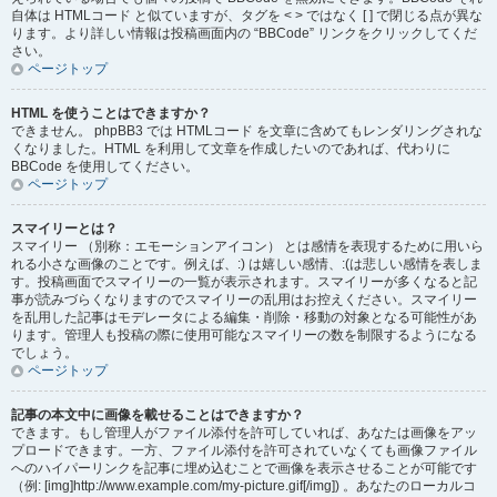
自体は HTMLコード と似ていますが、タグを < > ではなく [ ] で閉じる点が異な
ります。より詳しい情報は投稿画面内の “BBCode” リンクをクリックしてくだ
さい。
ページトップ
HTML を使うことはできますか？
できません。 phpBB3 では HTMLコード を文章に含めてもレンダリングされな
くなりました。HTML を利用して文章を作成したいのであれば、代わりに
BBCode を使用してください。
ページトップ
スマイリーとは？
スマイリー （別称：エモーションアイコン） とは感情を表現するために用いら
れる小さな画像のことです。例えば、:) は嬉しい感情、:(は悲しい感情を表しま
す。投稿画面でスマイリーの一覧が表示されます。スマイリーが多くなると記
事が読みづらくなりますのでスマイリーの乱用はお控えください。スマイリー
を乱用した記事はモデレータによる編集・削除・移動の対象となる可能性があ
ります。管理人も投稿の際に使用可能なスマイリーの数を制限するようになる
でしょう。
ページトップ
記事の本文中に画像を載せることはできますか？
できます。もし管理人がファイル添付を許可していれば、あなたは画像をアッ
プロードできます。一方、ファイル添付を許可されていなくても画像ファイル
へのハイパーリンクを記事に埋め込むことで画像を表示させることが可能です
（例: [img]http://www.example.com/my-picture.gif[/img]) 。あなたのローカルコ