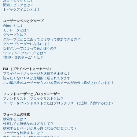
注目トピックとは？
閉鎖トピックとは？
トピックアイコンとは？
ユーザーレベルとグループ
Admin とは？
モデレータとは？
グループとは？
グループはどこにあってどうやって参加できるの？
グループリーダーになるには？
なぜグループによって色が違うの？
“デフォルトグループ” とは？
“管理・運営チーム” とは？
PM （プライベートメッセージ）
プライベートメッセージを送信できません！
読みたくない PM が定期的に送られてきます！
この掲示板のユーザーからスパム等のメールが自分に送信されています！
フレンドユーザーとブロックユーザー
フレンドリスト、ブロックリストとは？
ユーザーをフレンドリストまたはブロックリストに追加・削除するには？
フォーラムの検索
検索するには？
検索しても無効なのはどうして？
検索するとページが真っ白になるのはどうして？
ユーザーを検索するには？