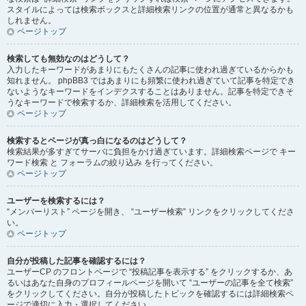
スタイルによっては検索ボックスと詳細検索リンクの位置が通常と異なるかも
しれません。
ページトップ
検索しても無効なのはどうして？
入力したキーワードがあまりにもたくさんの記事に使われ過ぎているからかも
知れません。 phpBB3 ではあまりにも頻繁に使われ過ぎていて記事を特定でき
ないようなキーワードをインデクスすることはありません。記事を特定できそ
うなキーワードで検索するか、詳細検索を活用してください。
ページトップ
検索するとページが真っ白になるのはどうして？
検索結果が多すぎてサーバに負担をかけ過ぎています。詳細検索ページで キー
ワード検索 と フォーラムの絞り込み を行ってください。
ページトップ
ユーザーを検索するには？
“メンバーリスト” ページを開き、 “ユーザー検索” リンクをクリックしてくださ
い。
ページトップ
自分が投稿した記事を確認するには？
ユーザーCP のフロントページで “投稿記事を表示する” をクリックするか、あ
るいはあなた自身のプロフィールページを開いて “ユーザーの記事を全て検索”
をクリックしてください。自分が投稿したトピックを確認するには詳細検索ペ
ージで適切に入力・選択してください。