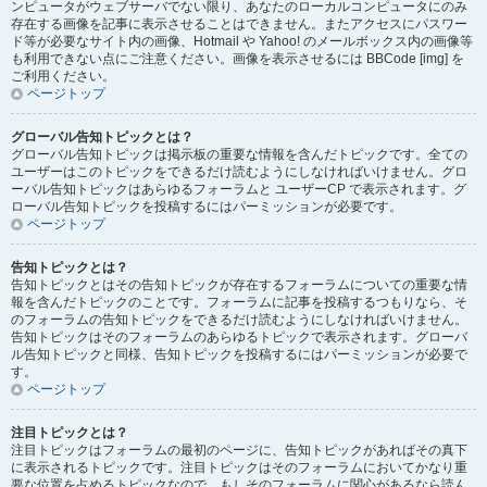
ンピュータがウェブサーバでない限り、あなたのローカルコンピュータにのみ
存在する画像を記事に表示させることはできません。またアクセスにパスワー
ド等が必要なサイト内の画像、Hotmail や Yahoo! のメールボックス内の画像等
も利用できない点にご注意ください。画像を表示させるには BBCode [img] を
ご利用ください。
ページトップ
グローバル告知トピックとは？
グローバル告知トピックは掲示板の重要な情報を含んだトピックです。全ての
ユーザーはこのトピックをできるだけ読むようにしなければいけません。グロ
ーバル告知トピックはあらゆるフォーラムと ユーザーCP で表示されます。グ
ローバル告知トピックを投稿するにはパーミッションが必要です。
ページトップ
告知トピックとは？
告知トピックとはその告知トピックが存在するフォーラムについての重要な情
報を含んだトピックのことです。フォーラムに記事を投稿するつもりなら、そ
のフォーラムの告知トピックをできるだけ読むようにしなければいけません。
告知トピックはそのフォーラムのあらゆるトピックで表示されます。グローバ
ル告知トピックと同様、告知トピックを投稿するにはパーミッションが必要で
す。
ページトップ
注目トピックとは？
注目トピックはフォーラムの最初のページに、告知トピックがあればその真下
に表示されるトピックです。注目トピックはそのフォーラムにおいてかなり重
要な位置を占めるトピックなので、もしそのフォーラムに関心があるなら読ん