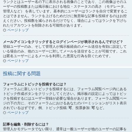
ランクとはユーザー名の下に表示される画像のことであり、この画像はそのユ
ーザーの投稿数または掲示板における地位・ステータスの高さ （モデレータ、
管理人など） を表しています。基本的にユーザーはランクを自分で変更するこ
とはできません。ランクを上げるためだけに無意味な記事を投稿するのはお控
えください。投稿数を減らされるだけでなく、場合によってはランクを下げら
れたりアカウントを削除される可能性があります。
ページトップ
メールアイコンをクリックするとログインページが表示されるんですけど？
登録ユーザーのみ、そして管理人が掲示板経由のメール送信を有効に設定して
いる場合のみ、他のユーザーに対してメールを送信することが可能です。これ
は匿名ユーザーによるメールを利用した悪質な行為を防ぐためです。
ページトップ
投稿に関する問題
フォーラムにトピックを投稿するには？
フォーラムに新しいトピックを投稿するには、フォーラム閲覧ページ内にある
トピック作成ボタンをクリックしてください。掲示板の設定によってはトピッ
クを投稿するにはユーザー登録が必要な場合があります。フォーラム閲覧ペー
ジの下の方に、そのフォーラムにおけるあなたのパーミッションがリスト表示
されているはずです。例、トピック投稿:
可
、投票参加:
可
など。
ページトップ
記事を編集・削除するには？
管理人かモデレータでない限り、通常は一般ユーザーが他のユーザーの記事を