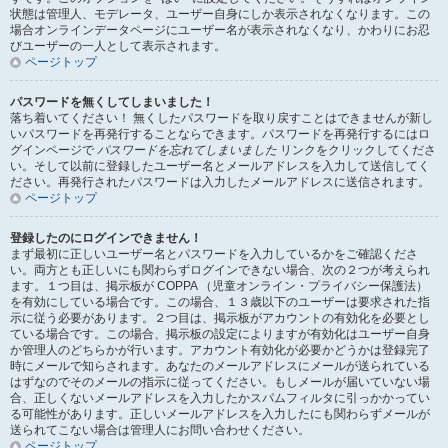
状態は管理人、モデレータ、ユーザー自身にしか表示されなくなります。この
場合オンラインデータページにユーザー名が表示されなくなり、かわりにお忍
びユーザーの一人として表示されます。
ページトップ
パスワードを無くしてしまいました！
落ち着いてください！ 無くしたパスワードを取り戻すことはできませんが新し
いパスワードを再発行することならできます。パスワードを再発行するにはロ
グインページで
パスワードを忘れてしまいました
リンクをクリックしてくださ
い。そして以前に登録したユーザー名とメールアドレスを入力して送信してく
ださい。再発行されたパスワードは入力したメールアドレスに送信されます。
ページトップ
登録したのにログインできません！
まず最初に正しいユーザー名とパスワードを入力しているかをご確認くださ
い。両方とも正しいにも関わらずログインできない場合、次の２つが考えられ
ます。１つ目は、掲示板が COPPA （児童オンライン・プライバシー保護法）
を有効にしている場合です。この場合、１３歳以下のユーザーは要求された指
示に従う必要があります。２つ目は、掲示板がアカウントの有効化を必要とし
ている場合です。この場合、掲示板の設定によりますが有効化はユーザー自身
か管理人のどちらかが行います。アカウント有効化が必要かどうかは登録完了
時にメールで知らされます。あなたのメールアドレスにメールが送られている
はずなのでそのメールの指示に従ってください。もしメールが届いていない場
合、正しくないメールアドレスを入力したかスパムフィルタに引っかかってい
る可能性があります。正しいメールアドレスを入力したにも関わらずメールが
送られてこない場合は管理人にお問い合わせください。
ページトップ