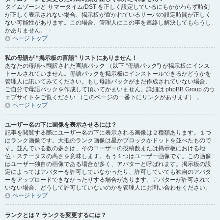
タイムゾーンと サマータイム/DST を正しく設定しているにもかかわらず時刻
が正しく表示されない場合、掲示板が置かれているサーバの設定時間が正しく
ない可能性があります。この場合、管理人にこの事を連絡し解決してもらうし
かありません。
ページトップ
私の母語が “掲示板の言語” リストにありません！
あなたの母語へ翻訳された言語パック （以下 “母語パック”) が掲示板にインス
トールされていません。母語パックを掲示板にインストールできるかどうかを
管理人に訊いてみてください。もし母語パックがまだ作成されていない場合、
ご自分で母語パックを作成して頂いてかまいません。詳細は phpBB Group のウ
ェブサイトをご覧ください （このページの一番下にリンクがあります） 。
ページトップ
ユーザー名の下に画像を表示させるには？
記事を閲覧する際にユーザー名の下に表示される画像は２種類あります。１つ
はランク画像です。大抵のランク画像は星かブロックかドットを並べたもので
す。並んでいる数の多さは、そのユーザーの投稿数または掲示板における地
位・ステータスの高さを意味します。もう１つはユーザー画像です。この画像
はユーザー独自の画像である場合が多く、アバターと呼ばれます。掲示板の設
定によってはアバターを許可していなかったり、許可していても独自のアバタ
ーをアップロードできなかったりする場合があります。アバターが許可されて
いない場合、どうして許可していないのかを管理人にお問い合わせください。
ページトップ
ランクとは？ ランクを変更するには？