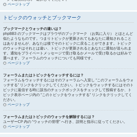
ページトップ
トピックのウォッチとブックマーク
ブックマークとウォッチの違いは？
phpBB3 のブックマークはブラウザのブックマーク （お気に入り） とほとんど
似たようなものです。つまりトピックが更新されてもあなたに通知されること
はありませんが、あなたは後でそのトピックに戻ることができます。トピック
のウォッチはそれとは違い、トピックが更新されるとあなたに通知が送られま
す。通知をプライベートメッセージで受け取るかメールで受け取るかは好みで
選べます。フォーラムのウォッチについても同様です。
ページトップ
フォーラムまたはトピックをウォッチするには？
フォーラムをウォッチするにはそのフォーラムへ入室し “このフォーラムをウォ
ッチする” リンクをクリックしてください。トピックをウォッチするにはそのト
ピックに返信する時に該当のチェックボックスをチェックして投稿するか、ト
ピック表示ページ内の “このトピックをウォッチする” リンクをクリックしてく
ださい。
ページトップ
フォーラムまたはトピックのウォッチを解除するには？
ユーザーCP 内の “ウォッチの管理” へ行き、説明と指示に従ってください。
ページトップ