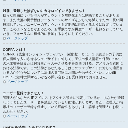
以前、登録したはずなのに今はログインできません！
様々な理由により管理人がアカウントを無効化または削除することがありま
す。また大抵の掲示板はデータベースのサイズを少しでも減らすため、長い間
投稿していないユーザーのアカウントを定期的に削除するように設定していま
す。このようなことがあるため、お手数ですが再度ユーザー登録を行っていた
だき、フォーラムに積極的に参加するようにしてください。
ページトップ
COPPA とは？
COPPA （児童オンライン・プライバシー保護法） とは、１３歳以下の子供に
個人情報を入力させるウェブサイトに対して、子供の個人情報の保管について
の承諾書を親または保護者から入手させる事を義務づける、アメリカ合衆国に
おける法律です。この法律があなたもしくはこのウェブサイトに対して適用さ
れるのかどうかについては法律の専門家にお問い合わせください。phpBB
Group は法律に関するいかなる問い合わせも受け付けておりません。
ページトップ
ユーザー登録できません！
管理人があなたの IPアドレス をアクセス禁止に指定しているか、あなたが登録
しようとしたユーザー名を禁止している可能性があります。また、管理人が掲
示板のユーザー登録を停止している可能性もあります。詳細は管理人にお問い
合わせください。
ページトップ
cookie を消去したらどうなるの？