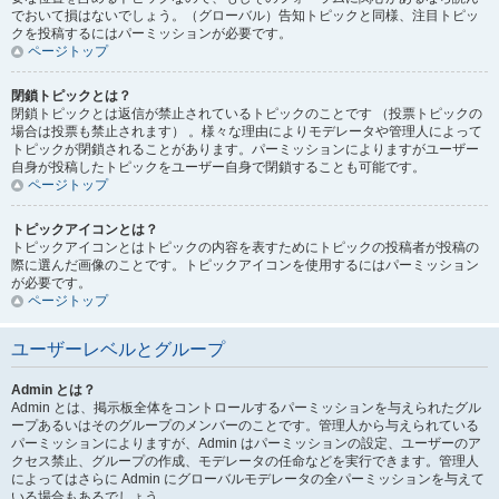
でおいて損はないでしょう。（グローバル）告知トピックと同様、注目トピッ
クを投稿するにはパーミッションが必要です。
ページトップ
閉鎖トピックとは？
閉鎖トピックとは返信が禁止されているトピックのことです （投票トピックの
場合は投票も禁止されます） 。様々な理由によりモデレータや管理人によって
トピックが閉鎖されることがあります。パーミッションによりますがユーザー
自身が投稿したトピックをユーザー自身で閉鎖することも可能です。
ページトップ
トピックアイコンとは？
トピックアイコンとはトピックの内容を表すためにトピックの投稿者が投稿の
際に選んだ画像のことです。トピックアイコンを使用するにはパーミッション
が必要です。
ページトップ
ユーザーレベルとグループ
Admin とは？
Admin とは、掲示板全体をコントロールするパーミッションを与えられたグル
ープあるいはそのグループのメンバーのことです。管理人から与えられている
パーミッションによりますが、Admin はパーミッションの設定、ユーザーのア
クセス禁止、グループの作成、モデレータの任命などを実行できます。管理人
によってはさらに Admin にグローバルモデレータの全パーミッションを与えて
いる場合もあるでしょう。