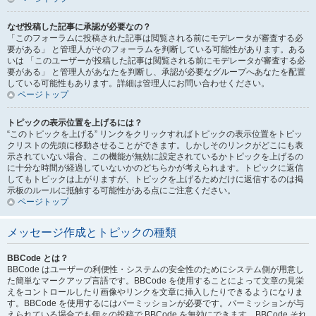
なぜ投稿した記事に承認が必要なの？
「このフォーラムに投稿された記事は閲覧される前にモデレータが審査する必
要がある」 と管理人がそのフォーラムを判断している可能性があります。ある
いは 「このユーザーが投稿した記事は閲覧される前にモデレータが審査する必
要がある」 と管理人があなたを判断し、承認が必要なグループへあなたを配置
している可能性もあります。詳細は管理人にお問い合わせください。
ページトップ
トピックの表示位置を上げるには？
“このトピックを上げる” リンクをクリックすればトピックの表示位置をトピッ
クリストの先頭に移動させることができます。しかしそのリンクがどこにも表
示されていない場合、この機能が無効に設定されているかトピックを上げるの
に十分な時間が経過していないかのどちらかが考えられます。トピックに返信
してもトピックは上がりますが、トピックを上げるためだけに返信するのは掲
示板のルールに抵触する可能性がある点にご注意ください。
ページトップ
メッセージ作成とトピックの種類
BBCode とは？
BBCode はユーザーの利便性・システムの安全性のためにシステム側が用意し
た簡単なマークアップ言語です。BBCode を使用することによって文章の見栄
えをコントロールしたり画像やリンクを文章に挿入したりできるようになりま
す。BBCode を使用するにはパーミッションが必要です。パーミッションが与
えられている場合でも個々の投稿で BBCode を無効にできます。BBCode それ