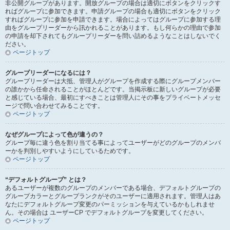
非公開グループがあります。開放グループの場合は適切にボタンをクリックす
ればグループに参加できます。申請グループの場合も適切にボタンをクリック
すればグループに参加を申請できます。場合によってはグループに参加する理
由をグループリーダーから訊かれることがあります。もし何らかの理由で参加
の申請を却下されてもグループリーダーを問い詰めるようなことはしないでく
ださい。
ページトップ
グループリーダーになるには？
グループリーダーは大抵、管理人がグループを作成する際にグループメンバー
の誰かから任命されることがほとんどです。当掲示板に新しいグループが必要
と感じている場合、最初にすべきことは管理人にその事をプライベートメッセ
ージで問い合わせてみることです。
ページトップ
なぜグループによって色が違うの？
グループ毎に違う色を割り当てる事によってユーザーがどのグループのメンバ
ーかを判別しやすいようにしているためです。
ページトップ
“デフォルトグループ” とは？
あるユーザーが複数のグループのメンバーである場合、デフォルトグループの
グループカラーとグループランクがそのユーザーに適用されます。管理人はあ
なたにデフォルトグループ変更のパーミッションを与えているかもしれませ
ん。その場合は ユーザーCP でデフォルトグループを変更してください。
ページトップ