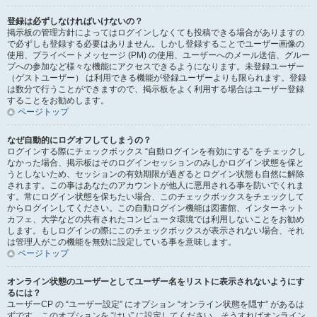
登録は必ずしなければいけないの？
掲示板の管理方針によってはログインしなくても投稿できる場合がありますの
で必ずしも登録する必要はありません。しかし登録することでユーザー画像の
使用、プライベートメッセージ (PM) の使用、ユーザーへのメール送信、グルー
プへの参加など様々な機能にアクセスできるようになります。未登録ユーザー
（ゲストユーザー） は利用できる機能が登録ユーザーよりも限られます。登録
は数分で行うことができますので、掲示板をよく利用する場合はユーザー登録
することをお勧めします。
ページトップ
なぜ自動的にログオフしてしまうの？
ログインする際にチェックボックス “自動ログインを有効にする” をチェックし
なかった場合、掲示板はそのログインセッションのみしかログイン状態を保と
うとしないため、セッションの有効期限が過ぎるとログイン状態も自然に解除
されます。この事はあなたのアカウントが他人に悪用される事を防いでくれま
す。常にログイン状態を保ちたい場合、このチェックボックスをチェックして
からログインしてください。この自動ログイン機能は図書館、インターネット
カフェ、大学などの共有されたコンピュータ環境では利用しないことをお勧め
します。もしログインの際にこのチェックボックスが表示されない場合、それ
は管理人がこの機能を無効に設定している事を意味します。
ページトップ
オンライン状態のユーザーとしてユーザー名をリストに表示されないようにす
るには？
ユーザーCP の “ユーザー設定” にオプション “オンライン状態を隠す” があるは
ずです。このオプションを “はい” に設定してください。そうすればオンライン