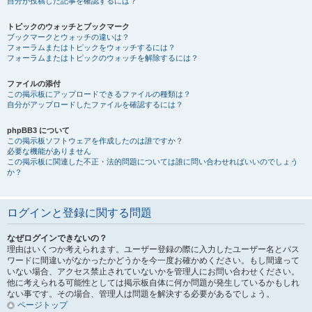
自分が投稿した記事を確認するには？
トピックのウォッチとブックマーク
ブックマークとウォッチの違いは？
フォーラムまたはトピックをウォッチするには？
フォーラムまたはトピックのウォッチを解除するには？
ファイルの添付
この掲示板にアップロードできるファイルの種類は？
自分がアップロードしたファイルを確認するには？
phpBB3 について
この掲示板ソフトウェアを作成したのは誰ですか？
必要な機能がありません
この掲示板に関連した不正・法的問題については誰に問い合わせればいいのでしょう
か？
ログインと登録に関する問題
なぜログインできないの？
理由はいくつか考えられます。ユーザー登録の際に入力したユーザー名とパス
ワードに間違いがなかったかどうかを今一度お確かめください。もし間違って
いない場合、アクセス禁止されていないかを管理人にお問い合わせください。
他に考えられる可能性としては掲示板自体に何か問題が発生しているかもしれ
ない事です。その場合、管理人は問題を解決する必要があるでしょう。
ページトップ