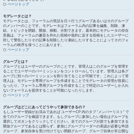
ページトップ
モデレータとは？
モデレータとは、フォーラムの世話を日々行うグループあるいはそのグループ
のメンバーのことです。モデレータはフォーラム内の記事を編集、削除、凍
結、トピックを閉鎖、開放、移動、分割できます。基本的にモデレータの存在
意義は、フォーラムの趣旨を外れた投稿や規約に反する投稿をしたユーザーに
対して警告したりその記事を削除したり凍結したりすることによってそのフォ
ーラムの秩序を保つことにあります。
ページトップ
グループとは？
グループとはユーザーのグループのことです。管理人はこのグループを管理す
ることでユーザーのパーミッションをコントロールしています。管理人は各グ
ループに別々のパーミッションを割り当てることが可能です。これによって管
理人は、モデレータ専用グループを作成することでモデレータの管理が容易に
なったり、フォーラム専用グループを作成することで特定のユーザーしか入れ
ないフォーラムを提供することが可能になったりします。
ページトップ
グループはどこにあってどうやって参加できるの？
もしユーザー登録がお済みであれば ユーザーCP 内のタブ “メンバーリスト” で
全てのグループを確認できます。もしグループに参加したい場合はグループを
選択してボタンをクリックしてください。全てのグループが誰でも参加できる
開放グループであるとは限らず、参加にグループリーダーの承認が必要な申請
グループ、参加自体を受け付けてない閉鎖グループ、グループ自体が非公開な