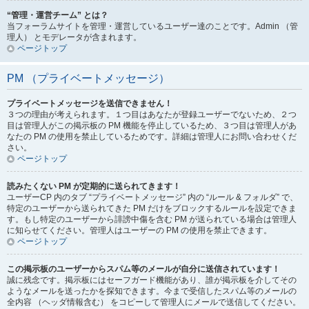
“管理・運営チーム” とは？
当フォーラムサイトを管理・運営しているユーザー達のことです。Admin （管
理人） とモデレータが含まれます。
ページトップ
PM （プライベートメッセージ）
プライベートメッセージを送信できません！
３つの理由が考えられます。１つ目はあなたが登録ユーザーでないため、２つ
目は管理人がこの掲示板の PM 機能を停止しているため、３つ目は管理人があ
なたの PM の使用を禁止しているためです。詳細は管理人にお問い合わせくだ
さい。
ページトップ
読みたくない PM が定期的に送られてきます！
ユーザーCP 内のタブ “プライベートメッセージ” 内の “ルール & フォルダ” で、
特定のユーザーから送られてきた PM だけをブロックするルールを設定できま
す。もし特定のユーザーから誹謗中傷を含む PM が送られている場合は管理人
に知らせてください。管理人はユーザーの PM の使用を禁止できます。
ページトップ
この掲示板のユーザーからスパム等のメールが自分に送信されています！
誠に残念です。掲示板にはセーフガード機能があり、誰が掲示板を介してその
ようなメールを送ったかを探知できます。今まで受信したスパム等のメールの
全内容 （ヘッダ情報含む） をコピーして管理人にメールで送信してください。