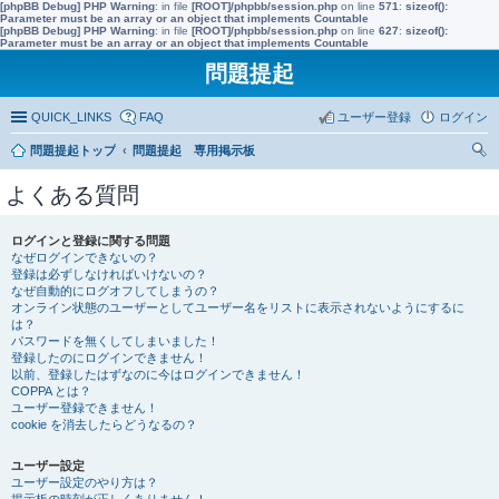
[phpBB Debug] PHP Warning
: in file
[ROOT]/phpbb/session.php
on line
571
:
sizeof():
Parameter must be an array or an object that implements Countable
[phpBB Debug] PHP Warning
: in file
[ROOT]/phpbb/session.php
on line
627
:
sizeof():
Parameter must be an array or an object that implements Countable
問題提起
QUICK_LINKS
FAQ
ユーザー登録
ログイン
問題提起トップ
問題提起 専用掲示板
索
よくある質問
ログインと登録に関する問題
なぜログインできないの？
登録は必ずしなければいけないの？
なぜ自動的にログオフしてしまうの？
オンライン状態のユーザーとしてユーザー名をリストに表示されないようにするに
は？
パスワードを無くしてしまいました！
登録したのにログインできません！
以前、登録したはずなのに今はログインできません！
COPPA とは？
ユーザー登録できません！
cookie を消去したらどうなるの？
ユーザー設定
ユーザー設定のやり方は？