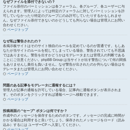
なぜファイルを添付できないの？
ファイル添付のパーミッションは各フォーラム、各グループ、各ユーザーに与
えられます。管理人によっては特定のフォーラムに対してパーミッションを許
可していなかったり特定のグループにのみ許可していたりするかもしれませ
ん。なぜファイル添付できないのかどうしても判らない場合は管理人にお問い
合わせください。
ページトップ
なぜ私は警告されたの？
各掲示板サイトはそのサイト独自のルールを定めているのが普通です。もしあ
なたが当サイトのルールを犯してしまっている場合、警告されていても不思議
ではありません。警告を出すかどうかはモデレータまたは管理人の判断である
ことにご注意ください。phpBB Group は当サイトが出す警告について何の関係
もありませんし責任も負いません。なぜ警告が出されたのか判らない場合はモ
デレータまたは管理人にお問い合わせください。
ページトップ
問題のある記事をモデレータに通報するには？
管理人が記事の通報を許可している場合、記事内に通報ボタンが表示されま
す。そのボタンをクリックすれば通報ページへ移動できます。
ページトップ
投稿画面の “セーブ” ボタンは何ですか？
作成中のメッセージを保存するためのボタンです。メッセージの完成に時間が
かかる場合は利用すると良いでしょう。保存されたメッセージをロード（読み
込み）するには ユーザーCP へ入室してください。
ページトップ