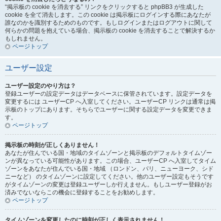
“掲示板の cookie を消去する” リンクをクリックすると phpBB3 が生成した
cookie を全て消去します。この cookie は掲示板にログインする際にあなたが
誰なのかを識別するためのものです。もしログインまたはログアウトに関して
何らかの問題を抱えている場合、掲示板の cookie を消去することで解決するか
もしれません。
ページトップ
ユーザー設定
ユーザー設定のやり方は？
登録ユーザーの設定データはデータベースに保管されています。設定データを
変更するには ユーザーCP へ入室してください。ユーザーCP リンクは通常は掲
示板のトップにあります。そちらでユーザーに関する設定データを変更できま
す。
ページトップ
掲示板の時刻が正しくありません！
あなたが住んでいる国・地域のタイムゾーンと掲示板のデフォルトタイムゾー
ンが異なっている可能性があります。この場合、ユーザーCP へ入室してタイム
ゾーンをあなたが住んでいる国・地域 （ロンドン、パリ、ニューヨーク、シド
ニーなど） のタイムゾーンに設定してください。他のユーザー設定もそうです
がタイムゾーンの変更は登録ユーザーしか行えません。もしユーザー登録がお
済みでないならこの機会に登録することをお勧めします。
ページトップ
タイムゾーンを変更したのに時刻が正しく表示されません！