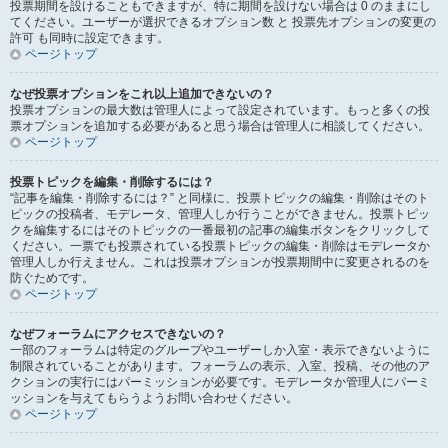
投票期間を設けることもできますが、特に期間を設けない場合は 0 のままにし
てください。ユーザーが選択できるオプション数 と 投票先オプションの変更の
許可 も同時に設定できます。
ページトップ
なぜ投票オプションをこれ以上追加できないの？
投票オプションの最大数は管理人によって設定されています。もっと多くの投
票オプションを追加する必要があると思う場合は管理人に相談してください。
ページトップ
投票トピックを編集・削除するには？
“記事を編集・削除するには？” と同様に、投票トピックの編集・削除はそのト
ピックの投稿者、モデレータ、管理人しか行うことができません。投票トピッ
クを編集するにはそのトピックの一番最初の記事の編集ボタンをクリックして
ください。一票でも投票されている投票トピックの編集・削除はモデレータか
管理人しか行えません。これは投票オプションが投票期間中に変更されるのを
防ぐためです。
ページトップ
なぜフォーラムにアクセスできないの？
一部のフォーラムは特定のグループやユーザーしか入室・表示できないように
制限されていることがあります。フォーラムの表示、入室、投稿、その他のア
クションの実行にはパーミッションが必要です。モデレータか管理人にパーミ
ッションを与えてもらうようお問い合わせください。
ページトップ