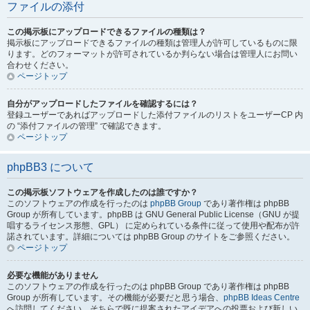
ファイルの添付
この掲示板にアップロードできるファイルの種類は？
掲示板にアップロードできるファイルの種類は管理人が許可しているものに限
ります。どのフォーマットが許可されているか判らない場合は管理人にお問い
合わせください。
ページトップ
自分がアップロードしたファイルを確認するには？
登録ユーザーであればアップロードした添付ファイルのリストをユーザーCP 内
の “添付ファイルの管理” で確認できます。
ページトップ
phpBB3 について
この掲示板ソフトウェアを作成したのは誰ですか？
このソフトウェアの作成を行ったのは
phpBB Group
であり著作権は phpBB
Group が所有しています。phpBB は GNU General Public License（GNU が提
唱するライセンス形態、GPL） に定められている条件に従って使用や配布が許
諾されています。詳細については phpBB Group のサイトをご参照ください。
ページトップ
必要な機能がありません
このソフトウェアの作成を行ったのは phpBB Group であり著作権は phpBB
Group が所有しています。その機能が必要だと思う場合、
phpBB Ideas Centre
へ訪問してください。そちらで既に提案されたアイデアへの投票および新しい