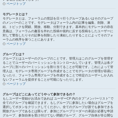
ページトップ
モデレータとは？
モデレータとは、フォーラムの世話を日々行うグループあるいはそのグループ
のメンバーのことです。モデレータはフォーラム内の記事を編集、削除、凍
結、トピックを閉鎖、開放、移動、分割できます。基本的にモデレータの存在
意義は、フォーラムの趣旨を外れた投稿や規約に反する投稿をしたユーザーに
対して警告したりその記事を削除したり凍結したりすることによってそのフォ
ーラムの秩序を保つことにあります。
ページトップ
グループとは？
グループとはユーザーのグループのことです。管理人はこのグループを管理す
ることでユーザーのパーミッションをコントロールしています。管理人は各グ
ループに別々のパーミッションを割り当てることが可能です。これによって管
理人は、モデレータ専用グループを作成することでモデレータの管理が容易に
なったり、フォーラム専用グループを作成することで特定のユーザーしか入れ
ないフォーラムを提供することが可能になったりします。
ページトップ
グループはどこにあってどうやって参加できるの？
もしユーザー登録がお済みであれば ユーザーCP 内のタブ “メンバーリスト” で
全てのグループを確認できます。もしグループに参加したい場合はグループを
選択してボタンをクリックしてください。全てのグループが誰でも参加できる
開放グループであるとは限らず、参加にグループリーダーの承認が必要な申請
グループ、参加自体を受け付けてない閉鎖グループ、グループ自体が非公開な