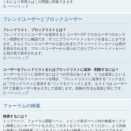
これにより管理人はこの問題に対処できます。
ページトップ
フレンドユーザーとブロックユーザー
フレンドリスト、ブロックリストとは？
フレンドリストにユーザーを追加すると ユーザーCP でそのユーザーのオンラ
イン状態をすぐに確認でき、すぐにプライベートメッセージを送ることができ
ます。さらにフレンドユーザーから送られきたプライベートメッセージは色付
き表示されます。ブロックユーザーから送られてきたプライベートメッセージ
も別の色で表示されます。
ページトップ
ユーザーをフレンドリストまたはブロックリストに追加・削除するには？
ユーザーをリストに追加するには２つの方法があります。１つは追加したいユ
ーザーのプロフィールページを開き、“フレンドリストに追加する” リンクまた
は “ブロックリストに追加する” リンクをクリックします。もう１つは ユーザー
CP で直接ユーザー名を入力して追加します。削除の方法も追加と同じです。
ページトップ
フォーラムの検索
検索するには？
トップページ、フォーラム閲覧ページ、トピック表示ページ内の検索ボックス
に検索したいキーワードを入力してボタンをクリックしてください。より詳細
な検索は “詳細検索” リンクをクリックすれば検索ページにアクセスできます。