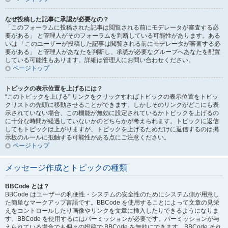
なぜ投稿した記事に承認が必要なの？
「このフォーラムに投稿された記事は閲覧される前にモデレータが審査する必
要がある」 と管理人がそのフォーラムを判断している可能性があります。ある
いは 「このユーザーが投稿した記事は閲覧される前にモデレータが審査する必
要がある」 と管理人があなたを判断し、承認が必要なグループへあなたを配置
している可能性もあります。詳細は管理人にお問い合わせください。
ページトップ
トピックの表示位置を上げるには？
“このトピックを上げる” リンクをクリックすればトピックの表示位置をトピッ
クリストの先頭に移動させることができます。しかしそのリンクがどこにも表
示されていない場合、この機能が無効に設定されているかトピックを上げるの
に十分な時間が経過していないかのどちらかが考えられます。トピックに返信
してもトピックは上がりますが、トピックを上げるためだけに返信するのは掲
示板のルールに抵触する可能性がある点にご注意ください。
ページトップ
メッセージ作成とトピックの種類
BBCode とは？
BBCode はユーザーの利便性・システムの安全性のためにシステム側が用意し
た簡単なマークアップ言語です。BBCode を使用することによって文章の見栄
えをコントロールしたり画像やリンクを文章に挿入したりできるようになりま
す。BBCode を使用するにはパーミッションが必要です。パーミッションが与
えられている場合でも個々の投稿で BBCode を無効にできます。BBCode それ