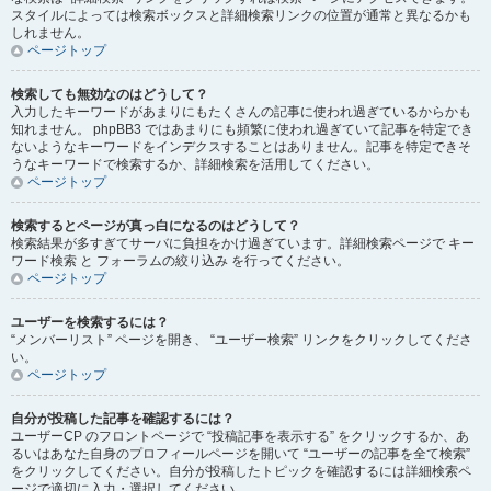
スタイルによっては検索ボックスと詳細検索リンクの位置が通常と異なるかも
しれません。
ページトップ
検索しても無効なのはどうして？
入力したキーワードがあまりにもたくさんの記事に使われ過ぎているからかも
知れません。 phpBB3 ではあまりにも頻繁に使われ過ぎていて記事を特定でき
ないようなキーワードをインデクスすることはありません。記事を特定できそ
うなキーワードで検索するか、詳細検索を活用してください。
ページトップ
検索するとページが真っ白になるのはどうして？
検索結果が多すぎてサーバに負担をかけ過ぎています。詳細検索ページで キー
ワード検索 と フォーラムの絞り込み を行ってください。
ページトップ
ユーザーを検索するには？
“メンバーリスト” ページを開き、 “ユーザー検索” リンクをクリックしてくださ
い。
ページトップ
自分が投稿した記事を確認するには？
ユーザーCP のフロントページで “投稿記事を表示する” をクリックするか、あ
るいはあなた自身のプロフィールページを開いて “ユーザーの記事を全て検索”
をクリックしてください。自分が投稿したトピックを確認するには詳細検索ペ
ージで適切に入力・選択してください。