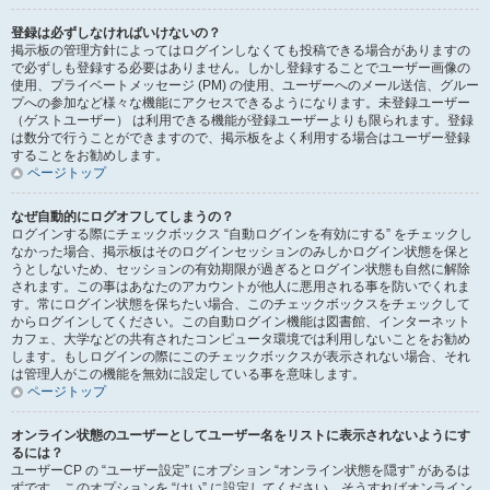
登録は必ずしなければいけないの？
掲示板の管理方針によってはログインしなくても投稿できる場合がありますの
で必ずしも登録する必要はありません。しかし登録することでユーザー画像の
使用、プライベートメッセージ (PM) の使用、ユーザーへのメール送信、グルー
プへの参加など様々な機能にアクセスできるようになります。未登録ユーザー
（ゲストユーザー） は利用できる機能が登録ユーザーよりも限られます。登録
は数分で行うことができますので、掲示板をよく利用する場合はユーザー登録
することをお勧めします。
ページトップ
なぜ自動的にログオフしてしまうの？
ログインする際にチェックボックス “自動ログインを有効にする” をチェックし
なかった場合、掲示板はそのログインセッションのみしかログイン状態を保と
うとしないため、セッションの有効期限が過ぎるとログイン状態も自然に解除
されます。この事はあなたのアカウントが他人に悪用される事を防いでくれま
す。常にログイン状態を保ちたい場合、このチェックボックスをチェックして
からログインしてください。この自動ログイン機能は図書館、インターネット
カフェ、大学などの共有されたコンピュータ環境では利用しないことをお勧め
します。もしログインの際にこのチェックボックスが表示されない場合、それ
は管理人がこの機能を無効に設定している事を意味します。
ページトップ
オンライン状態のユーザーとしてユーザー名をリストに表示されないようにす
るには？
ユーザーCP の “ユーザー設定” にオプション “オンライン状態を隠す” があるは
ずです。このオプションを “はい” に設定してください。そうすればオンライン