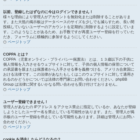
以前、登録したはずなのに今はログインできません！
様々な理由により管理人がアカウントを無効化または削除することがありま
す。また大抵の掲示板はデータベースのサイズを少しでも減らすため、長い間
投稿していないユーザーのアカウントを定期的に削除するように設定していま
す。このようなことがあるため、お手数ですが再度ユーザー登録を行っていた
だき、フォーラムに積極的に参加するようにしてください。
ページトップ
COPPA とは？
COPPA （児童オンライン・プライバシー保護法） とは、１３歳以下の子供に
個人情報を入力させるウェブサイトに対して、子供の個人情報の保管について
の承諾書を親または保護者から入手させる事を義務づける、アメリカ合衆国に
おける法律です。この法律があなたもしくはこのウェブサイトに対して適用さ
れるのかどうかについては法律の専門家にお問い合わせください。phpBB
Group は法律に関するいかなる問い合わせも受け付けておりません。
ページトップ
ユーザー登録できません！
管理人があなたの IPアドレス をアクセス禁止に指定しているか、あなたが登録
しようとしたユーザー名を禁止している可能性があります。また、管理人が掲
示板のユーザー登録を停止している可能性もあります。詳細は管理人にお問い
合わせください。
ページトップ
cookie を消去したらどうなるの？