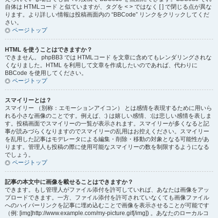
自体は HTMLコード と似ていますが、タグを < > ではなく [ ] で閉じる点が異な
ります。より詳しい情報は投稿画面内の “BBCode” リンクをクリックしてくだ
さい。
ページトップ
HTML を使うことはできますか？
できません。 phpBB3 では HTMLコード を文章に含めてもレンダリングされな
くなりました。HTML を利用して文章を作成したいのであれば、代わりに
BBCode を使用してください。
ページトップ
スマイリーとは？
スマイリー （別称：エモーションアイコン） とは感情を表現するために用いら
れる小さな画像のことです。例えば、:) は嬉しい感情、:(は悲しい感情を表しま
す。投稿画面でスマイリーの一覧が表示されます。スマイリーが多くなると記
事が読みづらくなりますのでスマイリーの乱用はお控えください。スマイリー
を乱用した記事はモデレータによる編集・削除・移動の対象となる可能性があ
ります。管理人も投稿の際に使用可能なスマイリーの数を制限するようになる
でしょう。
ページトップ
記事の本文中に画像を載せることはできますか？
できます。もし管理人がファイル添付を許可していれば、あなたは画像をアッ
プロードできます。一方、ファイル添付を許可されていなくても画像ファイル
へのハイパーリンクを記事に埋め込むことで画像を表示させることが可能です
（例: [img]http://www.example.com/my-picture.gif[/img]) 。あなたのローカルコ