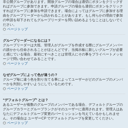
非公開グループがあります。開放グループの場合は適切にボタンをクリックす
ればグループに参加できます。申請グループの場合も適切にボタンをクリック
すればグループに参加を申請できます。場合によってはグループに参加する理
由をグループリーダーから訊かれることがあります。もし何らかの理由で参加
の申請を却下されてもグループリーダーを問い詰めるようなことはしないでく
ださい。
ページトップ
グループリーダーになるには？
グループリーダーは大抵、管理人がグループを作成する際にグループメンバー
の誰かから任命されることがほとんどです。当掲示板に新しいグループが必要
と感じている場合、最初にすべきことは管理人にその事をプライベートメッセ
ージで問い合わせてみることです。
ページトップ
なぜグループによって色が違うの？
グループ毎に違う色を割り当てる事によってユーザーがどのグループのメンバ
ーかを判別しやすいようにしているためです。
ページトップ
“デフォルトグループ” とは？
あるユーザーが複数のグループのメンバーである場合、デフォルトグループの
グループカラーとグループランクがそのユーザーに適用されます。管理人はあ
なたにデフォルトグループ変更のパーミッションを与えているかもしれませ
ん。その場合は ユーザーCP でデフォルトグループを変更してください。
ページトップ