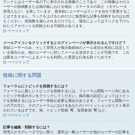
ランクとはユーザー名の下に表示される画像のことであり、この画像はそのユ
ーザーの投稿数または掲示板における地位・ステータスの高さ （モデレータ、
管理人など） を表しています。基本的にユーザーはランクを自分で変更するこ
とはできません。ランクを上げるためだけに無意味な記事を投稿するのはお控
えください。投稿数を減らされるだけでなく、場合によってはランクを下げら
れたりアカウントを削除される可能性があります。
ページトップ
メールアイコンをクリックするとログインページが表示されるんですけど？
登録ユーザーのみ、そして管理人が掲示板経由のメール送信を有効に設定して
いる場合のみ、他のユーザーに対してメールを送信することが可能です。これ
は匿名ユーザーによるメールを利用した悪質な行為を防ぐためです。
ページトップ
投稿に関する問題
フォーラムにトピックを投稿するには？
フォーラムに新しいトピックを投稿するには、フォーラム閲覧ページ内にある
トピック作成ボタンをクリックしてください。掲示板の設定によってはトピッ
クを投稿するにはユーザー登録が必要な場合があります。フォーラム閲覧ペー
ジの下の方に、そのフォーラムにおけるあなたのパーミッションがリスト表示
されているはずです。例、トピック投稿:
可
、投票参加:
可
など。
ページトップ
記事を編集・削除するには？
管理人かモデレータでない限り、通常は一般ユーザーが他のユーザーの記事を