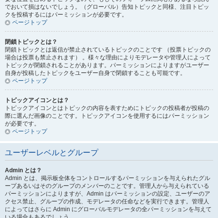
でおいて損はないでしょう。（グローバル）告知トピックと同様、注目トピッ
クを投稿するにはパーミッションが必要です。
ページトップ
閉鎖トピックとは？
閉鎖トピックとは返信が禁止されているトピックのことです （投票トピックの
場合は投票も禁止されます） 。様々な理由によりモデレータや管理人によって
トピックが閉鎖されることがあります。パーミッションによりますがユーザー
自身が投稿したトピックをユーザー自身で閉鎖することも可能です。
ページトップ
トピックアイコンとは？
トピックアイコンとはトピックの内容を表すためにトピックの投稿者が投稿の
際に選んだ画像のことです。トピックアイコンを使用するにはパーミッション
が必要です。
ページトップ
ユーザーレベルとグループ
Admin とは？
Admin とは、掲示板全体をコントロールするパーミッションを与えられたグル
ープあるいはそのグループのメンバーのことです。管理人から与えられている
パーミッションによりますが、Admin はパーミッションの設定、ユーザーのア
クセス禁止、グループの作成、モデレータの任命などを実行できます。管理人
によってはさらに Admin にグローバルモデレータの全パーミッションを与えて
いる場合もあるでしょう。