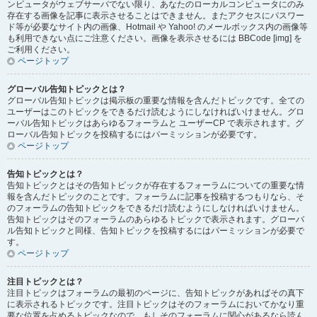
ンピュータがウェブサーバでない限り、あなたのローカルコンピュータにのみ
存在する画像を記事に表示させることはできません。またアクセスにパスワー
ド等が必要なサイト内の画像、Hotmail や Yahoo! のメールボックス内の画像等
も利用できない点にご注意ください。画像を表示させるには BBCode [img] を
ご利用ください。
ページトップ
グローバル告知トピックとは？
グローバル告知トピックは掲示板の重要な情報を含んだトピックです。全ての
ユーザーはこのトピックをできるだけ読むようにしなければいけません。グロ
ーバル告知トピックはあらゆるフォーラムと ユーザーCP で表示されます。グ
ローバル告知トピックを投稿するにはパーミッションが必要です。
ページトップ
告知トピックとは？
告知トピックとはその告知トピックが存在するフォーラムについての重要な情
報を含んだトピックのことです。フォーラムに記事を投稿するつもりなら、そ
のフォーラムの告知トピックをできるだけ読むようにしなければいけません。
告知トピックはそのフォーラムのあらゆるトピックで表示されます。グローバ
ル告知トピックと同様、告知トピックを投稿するにはパーミッションが必要で
す。
ページトップ
注目トピックとは？
注目トピックはフォーラムの最初のページに、告知トピックがあればその真下
に表示されるトピックです。注目トピックはそのフォーラムにおいてかなり重
要な位置を占めるトピックなので、もしそのフォーラムに関心があるなら読ん