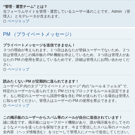
“管理・運営チーム” とは？
当フォーラムサイトを管理・運営しているユーザー達のことです。Admin （管
理人） とモデレータが含まれます。
ページトップ
PM （プライベートメッセージ）
プライベートメッセージを送信できません！
３つの理由が考えられます。１つ目はあなたが登録ユーザーでないため、２つ
目は管理人がこの掲示板の PM 機能を停止しているため、３つ目は管理人があ
なたの PM の使用を禁止しているためです。詳細は管理人にお問い合わせくだ
さい。
ページトップ
読みたくない PM が定期的に送られてきます！
ユーザーCP 内のタブ “プライベートメッセージ” 内の “ルール & フォルダ” で、
特定のユーザーから送られてきた PM だけをブロックするルールを設定できま
す。もし特定のユーザーから誹謗中傷を含む PM が送られている場合は管理人
に知らせてください。管理人はユーザーの PM の使用を禁止できます。
ページトップ
この掲示板のユーザーからスパム等のメールが自分に送信されています！
誠に残念です。掲示板にはセーフガード機能があり、誰が掲示板を介してその
ようなメールを送ったかを探知できます。今まで受信したスパム等のメールの
全内容 （ヘッダ情報含む） をコピーして管理人にメールで送信してください。