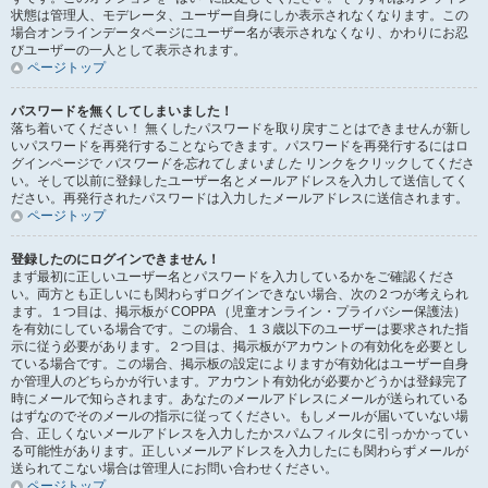
状態は管理人、モデレータ、ユーザー自身にしか表示されなくなります。この
場合オンラインデータページにユーザー名が表示されなくなり、かわりにお忍
びユーザーの一人として表示されます。
ページトップ
パスワードを無くしてしまいました！
落ち着いてください！ 無くしたパスワードを取り戻すことはできませんが新し
いパスワードを再発行することならできます。パスワードを再発行するにはロ
グインページで
パスワードを忘れてしまいました
リンクをクリックしてくださ
い。そして以前に登録したユーザー名とメールアドレスを入力して送信してく
ださい。再発行されたパスワードは入力したメールアドレスに送信されます。
ページトップ
登録したのにログインできません！
まず最初に正しいユーザー名とパスワードを入力しているかをご確認くださ
い。両方とも正しいにも関わらずログインできない場合、次の２つが考えられ
ます。１つ目は、掲示板が COPPA （児童オンライン・プライバシー保護法）
を有効にしている場合です。この場合、１３歳以下のユーザーは要求された指
示に従う必要があります。２つ目は、掲示板がアカウントの有効化を必要とし
ている場合です。この場合、掲示板の設定によりますが有効化はユーザー自身
か管理人のどちらかが行います。アカウント有効化が必要かどうかは登録完了
時にメールで知らされます。あなたのメールアドレスにメールが送られている
はずなのでそのメールの指示に従ってください。もしメールが届いていない場
合、正しくないメールアドレスを入力したかスパムフィルタに引っかかってい
る可能性があります。正しいメールアドレスを入力したにも関わらずメールが
送られてこない場合は管理人にお問い合わせください。
ページトップ