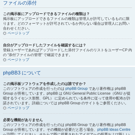
ファイルの添付
この掲示板にアップロードできるファイルの種類は？
掲示板にアップロードできるファイルの種類は管理人が許可しているものに限
ります。どのフォーマットが許可されているか判らない場合は管理人にお問い
合わせください。
ページトップ
自分がアップロードしたファイルを確認するには？
登録ユーザーであればアップロードした添付ファイルのリストをユーザーCP 内
の “添付ファイルの管理” で確認できます。
ページトップ
phpBB3 について
この掲示板ソフトウェアを作成したのは誰ですか？
このソフトウェアの作成を行ったのは
phpBB Group
であり著作権は phpBB
Group が所有しています。phpBB は GNU General Public License（GNU が提
唱するライセンス形態、GPL） に定められている条件に従って使用や配布が許
諾されています。詳細については phpBB Group のサイトをご参照ください。
ページトップ
必要な機能がありません
このソフトウェアの作成を行ったのは phpBB Group であり著作権は phpBB
Group が所有しています。その機能が必要だと思う場合、
phpBB Ideas Centre
へ訪問してください。そちらで既に提案されたアイデアへの投票および新しい