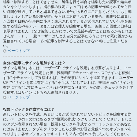
編集・削除することはできません。編集を行う場合は編集したい記事の編集ボ
タンをクリックします。掲示板の設定によってはその記事が作成されてから長
い時間が経過していると編集できない場合がある点にご注意ください。もし編
集しようとしている記事が誰かから既に返信されている場合、編集後に編集し
た回数と日時が記事内に小さく表示されます。まだ返信されていない記事を編
集する場合やモデレータまたは管理人が編集する場合、編集した回数と日時は
表示されません （なぜ編集したかについての足跡を残すことはあるかもしれま
せんが・・） 。一般ユーザーはたとえ自分の記事だろうとそれが既に誰かから
返信されている場合、その記事を削除することはできない点にご注意くださ
い。
ページトップ
自分の記事にサインを追加するには？
サインを追加するには ユーザーCP でサインを設定する必要があります。ユー
ザーCP でサインを設定した後、投稿画面でチェックボックス “サインを有効に
する” をチェックして投稿すれば、その記事にサインを追加できます。ユーザー
CP で “サインを常に有効にする” を “はい” にしていれば、投稿画面の “サインを
有効にする” は常にチェックされた状態になります。その際、チェックを外して
投稿すればサインはもちろん追加されません。
ページトップ
投票トピックを作成するには？
新しいトピックを作成、あるいはまだ返信されていないトピックを編集する際
に、ページの下の方にあるタブ “投票の作成” をクリックしてください。もしこ
のタブが表示されない場合、投票トピックを作成するパーミッションがあなた
にはありません。タブをクリックしたら投票のお題と最低２つのオプションを
作ります。各オプションをテキストエリア内の別々の行に入力してください。