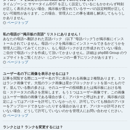
タイムゾーンと サマータイム/DST を正しく設定しているにもかかわらず時刻
が正しく表示されない場合、掲示板が置かれているサーバの設定時間が正しく
ない可能性があります。この場合、管理人にこの事を連絡し解決してもらうし
かありません。
ページトップ
私の母語が “掲示板の言語” リストにありません！
あなたの母語へ翻訳された言語パック （以下 “母語パック”) が掲示板にインス
トールされていません。母語パックを掲示板にインストールできるかどうかを
管理人に訊いてみてください。もし母語パックがまだ作成されていない場合、
ご自分で母語パックを作成して頂いてかまいません。詳細は phpBB Group のウ
ェブサイトをご覧ください （このページの一番下にリンクがあります） 。
ページトップ
ユーザー名の下に画像を表示させるには？
記事を閲覧する際にユーザー名の下に表示される画像は２種類あります。１つ
はランク画像です。大抵のランク画像は星かブロックかドットを並べたもので
す。並んでいる数の多さは、そのユーザーの投稿数または掲示板における地
位・ステータスの高さを意味します。もう１つはユーザー画像です。この画像
はユーザー独自の画像である場合が多く、アバターと呼ばれます。掲示板の設
定によってはアバターを許可していなかったり、許可していても独自のアバタ
ーをアップロードできなかったりする場合があります。アバターが許可されて
いない場合、どうして許可していないのかを管理人にお問い合わせください。
ページトップ
ランクとは？ ランクを変更するには？