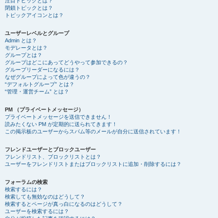
注目トピックとは？
閉鎖トピックとは？
トピックアイコンとは？
ユーザーレベルとグループ
Admin とは？
モデレータとは？
グループとは？
グループはどこにあってどうやって参加できるの？
グループリーダーになるには？
なぜグループによって色が違うの？
“デフォルトグループ” とは？
“管理・運営チーム” とは？
PM （プライベートメッセージ）
プライベートメッセージを送信できません！
読みたくない PM が定期的に送られてきます！
この掲示板のユーザーからスパム等のメールが自分に送信されています！
フレンドユーザーとブロックユーザー
フレンドリスト、ブロックリストとは？
ユーザーをフレンドリストまたはブロックリストに追加・削除するには？
フォーラムの検索
検索するには？
検索しても無効なのはどうして？
検索するとページが真っ白になるのはどうして？
ユーザーを検索するには？