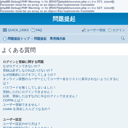
[phpBB Debug] PHP Warning
: in file
[ROOT]/phpbb/session.php
on line
571
:
sizeof():
Parameter must be an array or an object that implements Countable
[phpBB Debug] PHP Warning
: in file
[ROOT]/phpbb/session.php
on line
627
:
sizeof():
Parameter must be an array or an object that implements Countable
問題提起
QUICK_LINKS
FAQ
ユーザー登録
ログイン
問題提起トップ
問題提起 専用掲示板
索
よくある質問
ログインと登録に関する問題
なぜログインできないの？
登録は必ずしなければいけないの？
なぜ自動的にログオフしてしまうの？
オンライン状態のユーザーとしてユーザー名をリストに表示されないようにするに
は？
パスワードを無くしてしまいました！
登録したのにログインできません！
以前、登録したはずなのに今はログインできません！
COPPA とは？
ユーザー登録できません！
cookie を消去したらどうなるの？
ユーザー設定
ユーザー設定のやり方は？