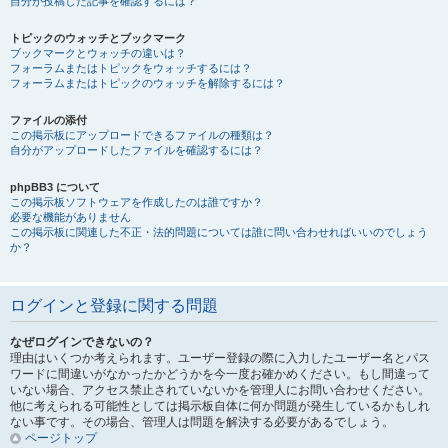
自分が投稿した記事を確認するには？
トピックのウォッチとブックマーク
ブックマークとウォッチの違いは？
フォーラムまたはトピックをウォッチするには？
フォーラムまたはトピックのウォッチを解除するには？
ファイルの添付
この掲示板にアップロードできるファイルの種類は？
自分がアップロードしたファイルを確認するには？
phpBB3 について
この掲示板ソフトウェアを作成したのは誰ですか？
必要な機能がありません
この掲示板に関連した不正・法的問題については誰に問い合わせればいいのでしょう
か？
ログインと登録に関する問題
なぜログインできないの？
理由はいくつか考えられます。ユーザー登録の際に入力したユーザー名とパス
ワードに間違いがなかったかどうかを今一度お確かめください。もし間違って
いない場合、アクセス禁止されていないかを管理人にお問い合わせください。
他に考えられる可能性としては掲示板自体に何か問題が発生しているかもしれ
ない事です。その場合、管理人は問題を解決する必要があるでしょう。
ページトップ