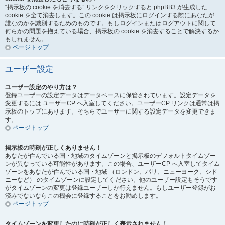
“掲示板の cookie を消去する” リンクをクリックすると phpBB3 が生成した
cookie を全て消去します。この cookie は掲示板にログインする際にあなたが
誰なのかを識別するためのものです。もしログインまたはログアウトに関して
何らかの問題を抱えている場合、掲示板の cookie を消去することで解決するか
もしれません。
ページトップ
ユーザー設定
ユーザー設定のやり方は？
登録ユーザーの設定データはデータベースに保管されています。設定データを
変更するには ユーザーCP へ入室してください。ユーザーCP リンクは通常は掲
示板のトップにあります。そちらでユーザーに関する設定データを変更できま
す。
ページトップ
掲示板の時刻が正しくありません！
あなたが住んでいる国・地域のタイムゾーンと掲示板のデフォルトタイムゾー
ンが異なっている可能性があります。この場合、ユーザーCP へ入室してタイム
ゾーンをあなたが住んでいる国・地域 （ロンドン、パリ、ニューヨーク、シド
ニーなど） のタイムゾーンに設定してください。他のユーザー設定もそうです
がタイムゾーンの変更は登録ユーザーしか行えません。もしユーザー登録がお
済みでないならこの機会に登録することをお勧めします。
ページトップ
タイムゾーンを変更したのに時刻が正しく表示されません！