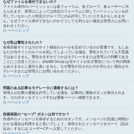
なぜファイルを添付できないの？
ファイル添付のパーミッションは各フォーラム、各グループ、各ユーザーに与
えられます。管理人によっては特定のフォーラムに対してパーミッションを許
可していなかったり特定のグループにのみ許可していたりするかもしれませ
ん。なぜファイル添付できないのかどうしても判らない場合は管理人にお問い
合わせください。
ページトップ
なぜ私は警告されたの？
各掲示板サイトはそのサイト独自のルールを定めているのが普通です。もしあ
なたが当サイトのルールを犯してしまっている場合、警告されていても不思議
ではありません。警告を出すかどうかはモデレータまたは管理人の判断である
ことにご注意ください。phpBB Group は当サイトが出す警告について何の関係
もありませんし責任も負いません。なぜ警告が出されたのか判らない場合はモ
デレータまたは管理人にお問い合わせください。
ページトップ
問題のある記事をモデレータに通報するには？
管理人が記事の通報を許可している場合、記事内に通報ボタンが表示されま
す。そのボタンをクリックすれば通報ページへ移動できます。
ページトップ
投稿画面の “セーブ” ボタンは何ですか？
作成中のメッセージを保存するためのボタンです。メッセージの完成に時間が
かかる場合は利用すると良いでしょう。保存されたメッセージをロード（読み
込み）するには ユーザーCP へ入室してください。
ページトップ