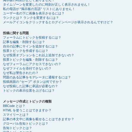
掲示板の時刻が正しくありません！
タイムゾーンを変更したのに時刻が正しく表示されません！
私の母語が “掲示板の言語” リストにありません！
ユーザー名の下に画像を表示させるには？
ランクとは？ ランクを変更するには？
メールアイコンをクリックするとログインページが表示されるんですけど？
投稿に関する問題
フォーラムにトピックを投稿するには？
記事を編集・削除するには？
自分の記事にサインを追加するには？
投票トピックを作成するには？
なぜ投票オプションをこれ以上追加できないの？
投票トピックを編集・削除するには？
なぜフォーラムにアクセスできないの？
なぜファイルを添付できないの？
なぜ私は警告されたの？
問題のある記事をモデレータに通報するには？
投稿画面の “セーブ” ボタンは何ですか？
なぜ投稿した記事に承認が必要なの？
トピックの表示位置を上げるには？
メッセージ作成とトピックの種類
BBCode とは？
HTML を使うことはできますか？
スマイリーとは？
記事の本文中に画像を載せることはできますか？
グローバル告知トピックとは？
告知トピックとは？