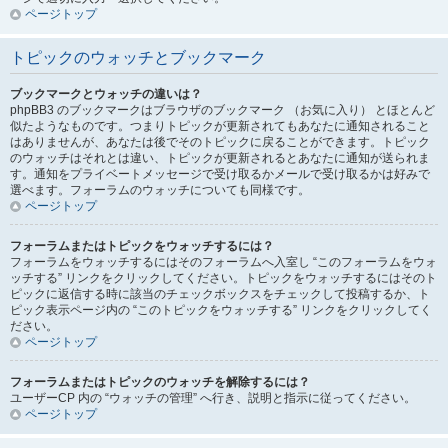
ページトップ
トピックのウォッチとブックマーク
ブックマークとウォッチの違いは？
phpBB3 のブックマークはブラウザのブックマーク （お気に入り） とほとんど
似たようなものです。つまりトピックが更新されてもあなたに通知されること
はありませんが、あなたは後でそのトピックに戻ることができます。トピック
のウォッチはそれとは違い、トピックが更新されるとあなたに通知が送られま
す。通知をプライベートメッセージで受け取るかメールで受け取るかは好みで
選べます。フォーラムのウォッチについても同様です。
ページトップ
フォーラムまたはトピックをウォッチするには？
フォーラムをウォッチするにはそのフォーラムへ入室し “このフォーラムをウォ
ッチする” リンクをクリックしてください。トピックをウォッチするにはそのト
ピックに返信する時に該当のチェックボックスをチェックして投稿するか、ト
ピック表示ページ内の “このトピックをウォッチする” リンクをクリックしてく
ださい。
ページトップ
フォーラムまたはトピックのウォッチを解除するには？
ユーザーCP 内の “ウォッチの管理” へ行き、説明と指示に従ってください。
ページトップ