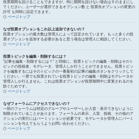
投票期間を設けることもできますが、特に期間を設けない場合は 0 のままにし
てください。ユーザーが選択できるオプション数 と 投票先オプションの変更の
許可 も同時に設定できます。
ページトップ
なぜ投票オプションをこれ以上追加できないの？
投票オプションの最大数は管理人によって設定されています。もっと多くの投
票オプションを追加する必要があると思う場合は管理人に相談してください。
ページトップ
投票トピックを編集・削除するには？
“記事を編集・削除するには？” と同様に、投票トピックの編集・削除はそのト
ピックの投稿者、モデレータ、管理人しか行うことができません。投票トピッ
クを編集するにはそのトピックの一番最初の記事の編集ボタンをクリックして
ください。一票でも投票されている投票トピックの編集・削除はモデレータか
管理人しか行えません。これは投票オプションが投票期間中に変更されるのを
防ぐためです。
ページトップ
なぜフォーラムにアクセスできないの？
一部のフォーラムは特定のグループやユーザーしか入室・表示できないように
制限されていることがあります。フォーラムの表示、入室、投稿、その他のア
クションの実行にはパーミッションが必要です。モデレータか管理人にパーミ
ッションを与えてもらうようお問い合わせください。
ページトップ