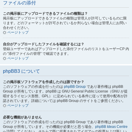
ファイルの添付
この掲示板にアップロードできるファイルの種類は？
掲示板にアップロードできるファイルの種類は管理人が許可しているものに限
ります。どのフォーマットが許可されているか判らない場合は管理人にお問い
合わせください。
ページトップ
自分がアップロードしたファイルを確認するには？
登録ユーザーであればアップロードした添付ファイルのリストをユーザーCP 内
の “添付ファイルの管理” で確認できます。
ページトップ
phpBB3 について
この掲示板ソフトウェアを作成したのは誰ですか？
このソフトウェアの作成を行ったのは
phpBB Group
であり著作権は phpBB
Group が所有しています。phpBB は GNU General Public License（GNU が提
唱するライセンス形態、GPL） に定められている条件に従って使用や配布が許
諾されています。詳細については phpBB Group のサイトをご参照ください。
ページトップ
必要な機能がありません
このソフトウェアの作成を行ったのは phpBB Group であり著作権は phpBB
Group が所有しています。その機能が必要だと思う場合、
phpBB Ideas Centre
へ訪問してください。そちらで既に提案されたアイデアへの投票および新しい