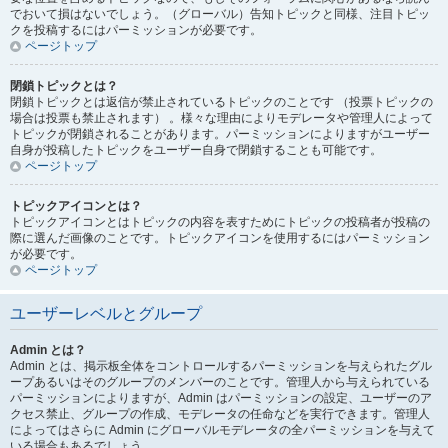
でおいて損はないでしょう。（グローバル）告知トピックと同様、注目トピッ
クを投稿するにはパーミッションが必要です。
ページトップ
閉鎖トピックとは？
閉鎖トピックとは返信が禁止されているトピックのことです （投票トピックの
場合は投票も禁止されます） 。様々な理由によりモデレータや管理人によって
トピックが閉鎖されることがあります。パーミッションによりますがユーザー
自身が投稿したトピックをユーザー自身で閉鎖することも可能です。
ページトップ
トピックアイコンとは？
トピックアイコンとはトピックの内容を表すためにトピックの投稿者が投稿の
際に選んだ画像のことです。トピックアイコンを使用するにはパーミッション
が必要です。
ページトップ
ユーザーレベルとグループ
Admin とは？
Admin とは、掲示板全体をコントロールするパーミッションを与えられたグル
ープあるいはそのグループのメンバーのことです。管理人から与えられている
パーミッションによりますが、Admin はパーミッションの設定、ユーザーのア
クセス禁止、グループの作成、モデレータの任命などを実行できます。管理人
によってはさらに Admin にグローバルモデレータの全パーミッションを与えて
いる場合もあるでしょう。