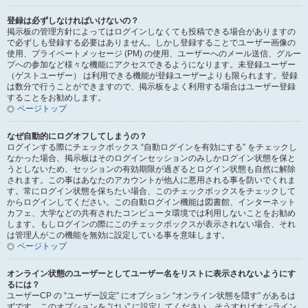
登録は必ずしなければいけないの？
掲示板の管理方針によってはログインしなくても投稿できる場合がありますの
で必ずしも登録する必要はありません。しかし登録することでユーザー画像の
使用、プライベートメッセージ (PM) の使用、ユーザーへのメール送信、グルー
プへの参加など様々な機能にアクセスできるようになります。未登録ユーザー
（ゲストユーザー） は利用できる機能が登録ユーザーよりも限られます。登録
は数分で行うことができますので、掲示板をよく利用する場合はユーザー登録
することをお勧めします。
ページトップ
なぜ自動的にログオフしてしまうの？
ログインする際にチェックボックス “自動ログインを有効にする” をチェックし
なかった場合、掲示板はそのログインセッションのみしかログイン状態を保と
うとしないため、セッションの有効期限が過ぎるとログイン状態も自然に解除
されます。この事はあなたのアカウントが他人に悪用される事を防いでくれま
す。常にログイン状態を保ちたい場合、このチェックボックスをチェックして
からログインしてください。この自動ログイン機能は図書館、インターネット
カフェ、大学などの共有されたコンピュータ環境では利用しないことをお勧め
します。もしログインの際にこのチェックボックスが表示されない場合、それ
は管理人がこの機能を無効に設定している事を意味します。
ページトップ
オンライン状態のユーザーとしてユーザー名をリストに表示されないようにす
るには？
ユーザーCP の “ユーザー設定” にオプション “オンライン状態を隠す” があるは
ずです。このオプションを “はい” に設定してください。そうすればオンライン