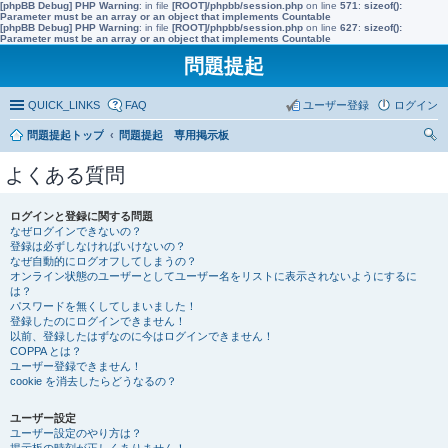
[phpBB Debug] PHP Warning
: in file
[ROOT]/phpbb/session.php
on line
571
:
sizeof():
Parameter must be an array or an object that implements Countable
[phpBB Debug] PHP Warning
: in file
[ROOT]/phpbb/session.php
on line
627
:
sizeof():
Parameter must be an array or an object that implements Countable
問題提起
QUICK_LINKS
FAQ
ユーザー登録
ログイン
問題提起トップ
問題提起 専用掲示板
索
よくある質問
ログインと登録に関する問題
なぜログインできないの？
登録は必ずしなければいけないの？
なぜ自動的にログオフしてしまうの？
オンライン状態のユーザーとしてユーザー名をリストに表示されないようにするに
は？
パスワードを無くしてしまいました！
登録したのにログインできません！
以前、登録したはずなのに今はログインできません！
COPPA とは？
ユーザー登録できません！
cookie を消去したらどうなるの？
ユーザー設定
ユーザー設定のやり方は？