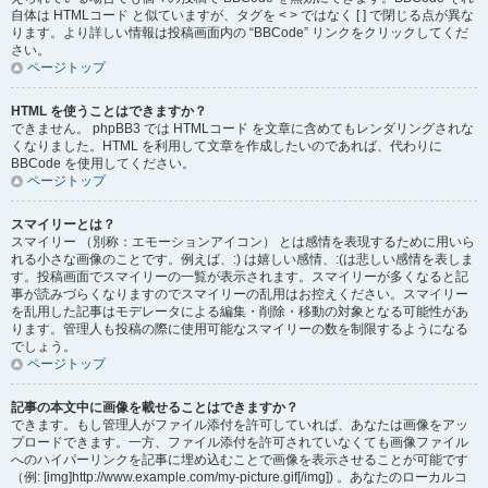
自体は HTMLコード と似ていますが、タグを < > ではなく [ ] で閉じる点が異な
ります。より詳しい情報は投稿画面内の “BBCode” リンクをクリックしてくだ
さい。
ページトップ
HTML を使うことはできますか？
できません。 phpBB3 では HTMLコード を文章に含めてもレンダリングされな
くなりました。HTML を利用して文章を作成したいのであれば、代わりに
BBCode を使用してください。
ページトップ
スマイリーとは？
スマイリー （別称：エモーションアイコン） とは感情を表現するために用いら
れる小さな画像のことです。例えば、:) は嬉しい感情、:(は悲しい感情を表しま
す。投稿画面でスマイリーの一覧が表示されます。スマイリーが多くなると記
事が読みづらくなりますのでスマイリーの乱用はお控えください。スマイリー
を乱用した記事はモデレータによる編集・削除・移動の対象となる可能性があ
ります。管理人も投稿の際に使用可能なスマイリーの数を制限するようになる
でしょう。
ページトップ
記事の本文中に画像を載せることはできますか？
できます。もし管理人がファイル添付を許可していれば、あなたは画像をアッ
プロードできます。一方、ファイル添付を許可されていなくても画像ファイル
へのハイパーリンクを記事に埋め込むことで画像を表示させることが可能です
（例: [img]http://www.example.com/my-picture.gif[/img]) 。あなたのローカルコ