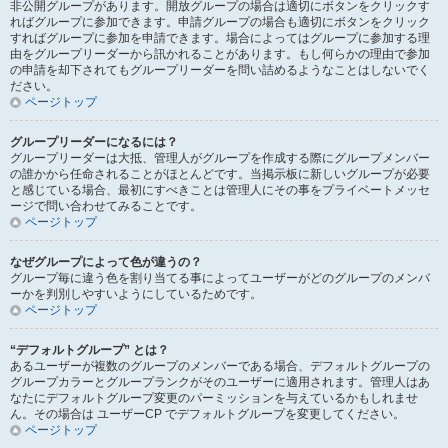
非公開グループがあります。開放グループの場合は適切にボタンをクリックす
ればグループに参加できます。申請グループの場合も適切にボタンをクリック
すればグループに参加を申請できます。場合によってはグループに参加する理
由をグループリーダーから訊かれることがあります。もし何らかの理由で参加
の申請を却下されてもグループリーダーを問い詰めるようなことはしないでく
ださい。
ページトップ
グループリーダーになるには？
グループリーダーは大抵、管理人がグループを作成する際にグループメンバー
の誰かから任命されることがほとんどです。当掲示板に新しいグループが必要
と感じている場合、最初にすべきことは管理人にその事をプライベートメッセ
ージで問い合わせてみることです。
ページトップ
なぜグループによって色が違うの？
グループ毎に違う色を割り当てる事によってユーザーがどのグループのメンバ
ーかを判別しやすいようにしているためです。
ページトップ
“デフォルトグループ” とは？
あるユーザーが複数のグループのメンバーである場合、デフォルトグループの
グループカラーとグループランクがそのユーザーに適用されます。管理人はあ
なたにデフォルトグループ変更のパーミッションを与えているかもしれませ
ん。その場合は ユーザーCP でデフォルトグループを変更してください。
ページトップ