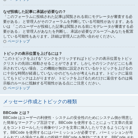
なぜ投稿した記事に承認が必要なの？
「このフォーラムに投稿された記事は閲覧される前にモデレータが審査する必
要がある」 と管理人がそのフォーラムを判断している可能性があります。ある
いは 「このユーザーが投稿した記事は閲覧される前にモデレータが審査する必
要がある」 と管理人があなたを判断し、承認が必要なグループへあなたを配置
している可能性もあります。詳細は管理人にお問い合わせください。
ページトップ
トピックの表示位置を上げるには？
“このトピックを上げる” リンクをクリックすればトピックの表示位置をトピッ
クリストの先頭に移動させることができます。しかしそのリンクがどこにも表
示されていない場合、この機能が無効に設定されているかトピックを上げるの
に十分な時間が経過していないかのどちらかが考えられます。トピックに返信
してもトピックは上がりますが、トピックを上げるためだけに返信するのは掲
示板のルールに抵触する可能性がある点にご注意ください。
ページトップ
メッセージ作成とトピックの種類
BBCode とは？
BBCode はユーザーの利便性・システムの安全性のためにシステム側が用意し
た簡単なマークアップ言語です。BBCode を使用することによって文章の見栄
えをコントロールしたり画像やリンクを文章に挿入したりできるようになりま
す。BBCode を使用するにはパーミッションが必要です。パーミッションが与
えられている場合でも個々の投稿で BBCode を無効にできます。BBCode それ