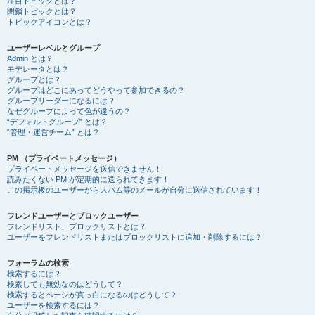
注目トピックとは？
閉鎖トピックとは？
トピックアイコンとは？
ユーザーレベルとグループ
Admin とは？
モデレータとは？
グループとは？
グループはどこにあってどうやって参加できるの？
グループリーダーになるには？
なぜグループによって色が違うの？
“デフォルトグループ” とは？
“管理・運営チーム” とは？
PM （プライベートメッセージ）
プライベートメッセージを送信できません！
読みたくない PM が定期的に送られてきます！
この掲示板のユーザーからスパム等のメールが自分に送信されています！
フレンドユーザーとブロックユーザー
フレンドリスト、ブロックリストとは？
ユーザーをフレンドリストまたはブロックリストに追加・削除するには？
フォーラムの検索
検索するには？
検索しても無効なのはどうして？
検索するとページが真っ白になるのはどうして？
ユーザーを検索するには？