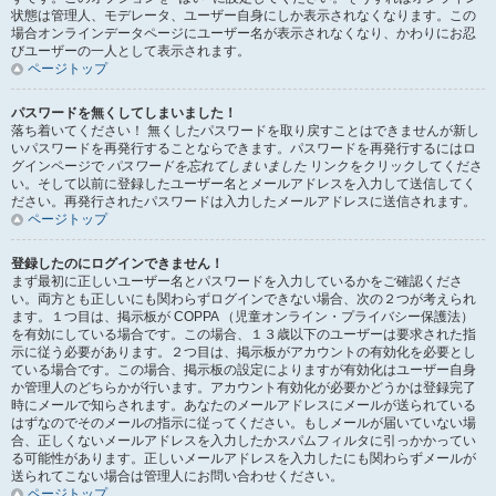
状態は管理人、モデレータ、ユーザー自身にしか表示されなくなります。この
場合オンラインデータページにユーザー名が表示されなくなり、かわりにお忍
びユーザーの一人として表示されます。
ページトップ
パスワードを無くしてしまいました！
落ち着いてください！ 無くしたパスワードを取り戻すことはできませんが新し
いパスワードを再発行することならできます。パスワードを再発行するにはロ
グインページで
パスワードを忘れてしまいました
リンクをクリックしてくださ
い。そして以前に登録したユーザー名とメールアドレスを入力して送信してく
ださい。再発行されたパスワードは入力したメールアドレスに送信されます。
ページトップ
登録したのにログインできません！
まず最初に正しいユーザー名とパスワードを入力しているかをご確認くださ
い。両方とも正しいにも関わらずログインできない場合、次の２つが考えられ
ます。１つ目は、掲示板が COPPA （児童オンライン・プライバシー保護法）
を有効にしている場合です。この場合、１３歳以下のユーザーは要求された指
示に従う必要があります。２つ目は、掲示板がアカウントの有効化を必要とし
ている場合です。この場合、掲示板の設定によりますが有効化はユーザー自身
か管理人のどちらかが行います。アカウント有効化が必要かどうかは登録完了
時にメールで知らされます。あなたのメールアドレスにメールが送られている
はずなのでそのメールの指示に従ってください。もしメールが届いていない場
合、正しくないメールアドレスを入力したかスパムフィルタに引っかかってい
る可能性があります。正しいメールアドレスを入力したにも関わらずメールが
送られてこない場合は管理人にお問い合わせください。
ページトップ