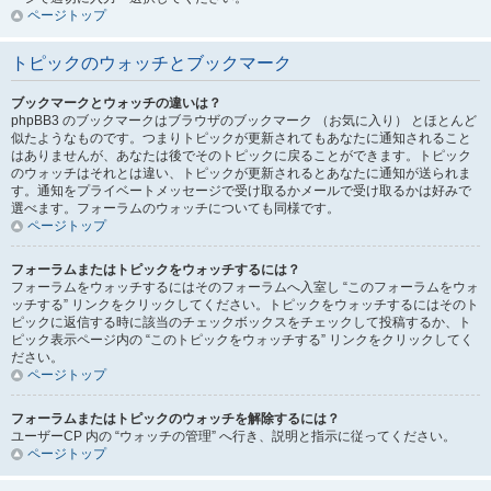
ページトップ
トピックのウォッチとブックマーク
ブックマークとウォッチの違いは？
phpBB3 のブックマークはブラウザのブックマーク （お気に入り） とほとんど
似たようなものです。つまりトピックが更新されてもあなたに通知されること
はありませんが、あなたは後でそのトピックに戻ることができます。トピック
のウォッチはそれとは違い、トピックが更新されるとあなたに通知が送られま
す。通知をプライベートメッセージで受け取るかメールで受け取るかは好みで
選べます。フォーラムのウォッチについても同様です。
ページトップ
フォーラムまたはトピックをウォッチするには？
フォーラムをウォッチするにはそのフォーラムへ入室し “このフォーラムをウォ
ッチする” リンクをクリックしてください。トピックをウォッチするにはそのト
ピックに返信する時に該当のチェックボックスをチェックして投稿するか、ト
ピック表示ページ内の “このトピックをウォッチする” リンクをクリックしてく
ださい。
ページトップ
フォーラムまたはトピックのウォッチを解除するには？
ユーザーCP 内の “ウォッチの管理” へ行き、説明と指示に従ってください。
ページトップ