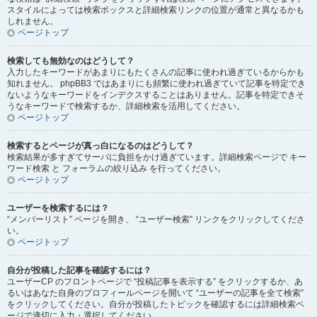
スタイルによっては検索ボックスと詳細検索リンクの位置が通常と異なるかも
しれません。
ページトップ
検索しても無効なのはどうして？
入力したキーワードがあまりにもたくさんの記事に使われ過ぎているからかも
知れません。 phpBB3 ではあまりにも頻繁に使われ過ぎていて記事を特定でき
ないようなキーワードをインデクスすることはありません。記事を特定できそ
うなキーワードで検索するか、詳細検索を活用してください。
ページトップ
検索するとページが真っ白になるのはどうして？
検索結果が多すぎてサーバに負担をかけ過ぎています。詳細検索ページで キー
ワード検索 と フォーラムの絞り込み を行ってください。
ページトップ
ユーザーを検索するには？
“メンバーリスト” ページを開き、 “ユーザー検索” リンクをクリックしてくださ
い。
ページトップ
自分が投稿した記事を確認するには？
ユーザーCP のフロントページで “投稿記事を表示する” をクリックするか、あ
るいはあなた自身のプロフィールページを開いて “ユーザーの記事を全て検索”
をクリックしてください。自分が投稿したトピックを確認するには詳細検索ペ
ージで適切に入力・選択してください。