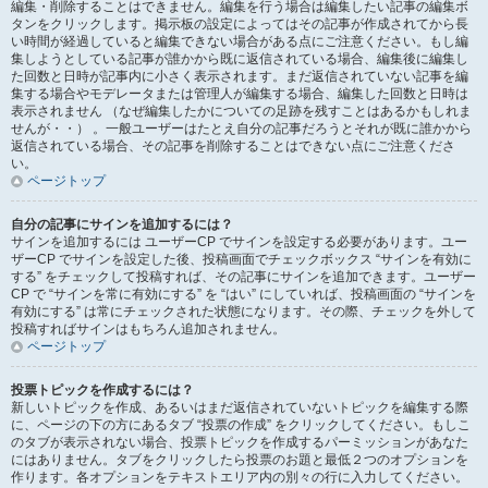
編集・削除することはできません。編集を行う場合は編集したい記事の編集ボ
タンをクリックします。掲示板の設定によってはその記事が作成されてから長
い時間が経過していると編集できない場合がある点にご注意ください。もし編
集しようとしている記事が誰かから既に返信されている場合、編集後に編集し
た回数と日時が記事内に小さく表示されます。まだ返信されていない記事を編
集する場合やモデレータまたは管理人が編集する場合、編集した回数と日時は
表示されません （なぜ編集したかについての足跡を残すことはあるかもしれま
せんが・・） 。一般ユーザーはたとえ自分の記事だろうとそれが既に誰かから
返信されている場合、その記事を削除することはできない点にご注意くださ
い。
ページトップ
自分の記事にサインを追加するには？
サインを追加するには ユーザーCP でサインを設定する必要があります。ユー
ザーCP でサインを設定した後、投稿画面でチェックボックス “サインを有効に
する” をチェックして投稿すれば、その記事にサインを追加できます。ユーザー
CP で “サインを常に有効にする” を “はい” にしていれば、投稿画面の “サインを
有効にする” は常にチェックされた状態になります。その際、チェックを外して
投稿すればサインはもちろん追加されません。
ページトップ
投票トピックを作成するには？
新しいトピックを作成、あるいはまだ返信されていないトピックを編集する際
に、ページの下の方にあるタブ “投票の作成” をクリックしてください。もしこ
のタブが表示されない場合、投票トピックを作成するパーミッションがあなた
にはありません。タブをクリックしたら投票のお題と最低２つのオプションを
作ります。各オプションをテキストエリア内の別々の行に入力してください。