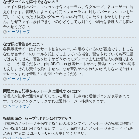
なぜファイルを添付できないの？
ファイル添付のパーミッションは各フォーラム、各グループ、各ユーザーに与
えられます。管理人によっては特定のフォーラムに対してパーミッションを許
可していなかったり特定のグループにのみ許可していたりするかもしれませ
ん。なぜファイル添付できないのかどうしても判らない場合は管理人にお問い
合わせください。
ページトップ
なぜ私は警告されたの？
各掲示板サイトはそのサイト独自のルールを定めているのが普通です。もしあ
なたが当サイトのルールを犯してしまっている場合、警告されていても不思議
ではありません。警告を出すかどうかはモデレータまたは管理人の判断である
ことにご注意ください。phpBB Group は当サイトが出す警告について何の関係
もありませんし責任も負いません。なぜ警告が出されたのか判らない場合はモ
デレータまたは管理人にお問い合わせください。
ページトップ
問題のある記事をモデレータに通報するには？
管理人が記事の通報を許可している場合、記事内に通報ボタンが表示されま
す。そのボタンをクリックすれば通報ページへ移動できます。
ページトップ
投稿画面の “セーブ” ボタンは何ですか？
作成中のメッセージを保存するためのボタンです。メッセージの完成に時間が
かかる場合は利用すると良いでしょう。保存されたメッセージをロード（読み
込み）するには ユーザーCP へ入室してください。
ページトップ