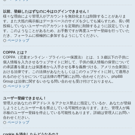
以前、登録したはずなのに今はログインできません！
様々な理由により管理人がアカウントを無効化または削除することがありま
す。また大抵の掲示板はデータベースのサイズを少しでも減らすため、長い間
投稿していないユーザーのアカウントを定期的に削除するように設定していま
す。このようなことがあるため、お手数ですが再度ユーザー登録を行っていた
だき、フォーラムに積極的に参加するようにしてください。
ページトップ
COPPA とは？
COPPA （児童オンライン・プライバシー保護法） とは、１３歳以下の子供に
個人情報を入力させるウェブサイトに対して、子供の個人情報の保管について
の承諾書を親または保護者から入手させる事を義務づける、アメリカ合衆国に
おける法律です。この法律があなたもしくはこのウェブサイトに対して適用さ
れるのかどうかについては法律の専門家にお問い合わせください。phpBB
Group は法律に関するいかなる問い合わせも受け付けておりません。
ページトップ
ユーザー登録できません！
管理人があなたの IPアドレス をアクセス禁止に指定しているか、あなたが登録
しようとしたユーザー名を禁止している可能性があります。また、管理人が掲
示板のユーザー登録を停止している可能性もあります。詳細は管理人にお問い
合わせください。
ページトップ
cookie を消去したらどうなるの？