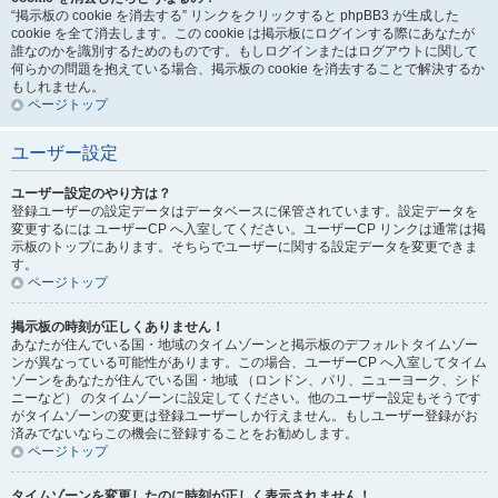
“掲示板の cookie を消去する” リンクをクリックすると phpBB3 が生成した
cookie を全て消去します。この cookie は掲示板にログインする際にあなたが
誰なのかを識別するためのものです。もしログインまたはログアウトに関して
何らかの問題を抱えている場合、掲示板の cookie を消去することで解決するか
もしれません。
ページトップ
ユーザー設定
ユーザー設定のやり方は？
登録ユーザーの設定データはデータベースに保管されています。設定データを
変更するには ユーザーCP へ入室してください。ユーザーCP リンクは通常は掲
示板のトップにあります。そちらでユーザーに関する設定データを変更できま
す。
ページトップ
掲示板の時刻が正しくありません！
あなたが住んでいる国・地域のタイムゾーンと掲示板のデフォルトタイムゾー
ンが異なっている可能性があります。この場合、ユーザーCP へ入室してタイム
ゾーンをあなたが住んでいる国・地域 （ロンドン、パリ、ニューヨーク、シド
ニーなど） のタイムゾーンに設定してください。他のユーザー設定もそうです
がタイムゾーンの変更は登録ユーザーしか行えません。もしユーザー登録がお
済みでないならこの機会に登録することをお勧めします。
ページトップ
タイムゾーンを変更したのに時刻が正しく表示されません！