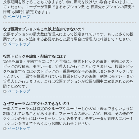
投票期間を設けることもできますが、特に期間を設けない場合は 0 のままにし
てください。ユーザーが選択できるオプション数 と 投票先オプションの変更の
許可 も同時に設定できます。
ページトップ
なぜ投票オプションをこれ以上追加できないの？
投票オプションの最大数は管理人によって設定されています。もっと多くの投
票オプションを追加する必要があると思う場合は管理人に相談してください。
ページトップ
投票トピックを編集・削除するには？
“記事を編集・削除するには？” と同様に、投票トピックの編集・削除はそのト
ピックの投稿者、モデレータ、管理人しか行うことができません。投票トピッ
クを編集するにはそのトピックの一番最初の記事の編集ボタンをクリックして
ください。一票でも投票されている投票トピックの編集・削除はモデレータか
管理人しか行えません。これは投票オプションが投票期間中に変更されるのを
防ぐためです。
ページトップ
なぜフォーラムにアクセスできないの？
一部のフォーラムは特定のグループやユーザーしか入室・表示できないように
制限されていることがあります。フォーラムの表示、入室、投稿、その他のア
クションの実行にはパーミッションが必要です。モデレータか管理人にパーミ
ッションを与えてもらうようお問い合わせください。
ページトップ