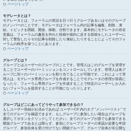
ページトップ
モデレータとは？
モデレータとは、フォーラムの世話を日々行うグループあるいはそのグループ
のメンバーのことです。モデレータはフォーラム内の記事を編集、削除、凍
結、トピックを閉鎖、開放、移動、分割できます。基本的にモデレータの存在
意義は、フォーラムの趣旨を外れた投稿や規約に反する投稿をしたユーザーに
対して警告したりその記事を削除したり凍結したりすることによってそのフォ
ーラムの秩序を保つことにあります。
ページトップ
グループとは？
グループとはユーザーのグループのことです。管理人はこのグループを管理す
ることでユーザーのパーミッションをコントロールしています。管理人は各グ
ループに別々のパーミッションを割り当てることが可能です。これによって管
理人は、モデレータ専用グループを作成することでモデレータの管理が容易に
なったり、フォーラム専用グループを作成することで特定のユーザーしか入れ
ないフォーラムを提供することが可能になったりします。
ページトップ
グループはどこにあってどうやって参加できるの？
もしユーザー登録がお済みであれば ユーザーCP 内のタブ “メンバーリスト” で
全てのグループを確認できます。もしグループに参加したい場合はグループを
選択してボタンをクリックしてください。全てのグループが誰でも参加できる
開放グループであるとは限らず、参加にグループリーダーの承認が必要な申請
グループ、参加自体を受け付けてない閉鎖グループ、グループ自体が非公開な