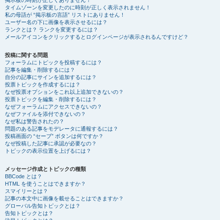
掲示板の時刻が正しくありません！
タイムゾーンを変更したのに時刻が正しく表示されません！
私の母語が “掲示板の言語” リストにありません！
ユーザー名の下に画像を表示させるには？
ランクとは？ ランクを変更するには？
メールアイコンをクリックするとログインページが表示されるんですけど？
投稿に関する問題
フォーラムにトピックを投稿するには？
記事を編集・削除するには？
自分の記事にサインを追加するには？
投票トピックを作成するには？
なぜ投票オプションをこれ以上追加できないの？
投票トピックを編集・削除するには？
なぜフォーラムにアクセスできないの？
なぜファイルを添付できないの？
なぜ私は警告されたの？
問題のある記事をモデレータに通報するには？
投稿画面の “セーブ” ボタンは何ですか？
なぜ投稿した記事に承認が必要なの？
トピックの表示位置を上げるには？
メッセージ作成とトピックの種類
BBCode とは？
HTML を使うことはできますか？
スマイリーとは？
記事の本文中に画像を載せることはできますか？
グローバル告知トピックとは？
告知トピックとは？