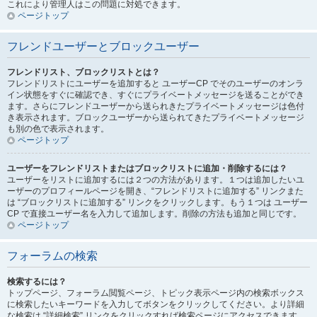
これにより管理人はこの問題に対処できます。
ページトップ
フレンドユーザーとブロックユーザー
フレンドリスト、ブロックリストとは？
フレンドリストにユーザーを追加すると ユーザーCP でそのユーザーのオンラ
イン状態をすぐに確認でき、すぐにプライベートメッセージを送ることができ
ます。さらにフレンドユーザーから送られきたプライベートメッセージは色付
き表示されます。ブロックユーザーから送られてきたプライベートメッセージ
も別の色で表示されます。
ページトップ
ユーザーをフレンドリストまたはブロックリストに追加・削除するには？
ユーザーをリストに追加するには２つの方法があります。１つは追加したいユ
ーザーのプロフィールページを開き、“フレンドリストに追加する” リンクまた
は “ブロックリストに追加する” リンクをクリックします。もう１つは ユーザー
CP で直接ユーザー名を入力して追加します。削除の方法も追加と同じです。
ページトップ
フォーラムの検索
検索するには？
トップページ、フォーラム閲覧ページ、トピック表示ページ内の検索ボックス
に検索したいキーワードを入力してボタンをクリックしてください。より詳細
な検索は “詳細検索” リンクをクリックすれば検索ページにアクセスできます。