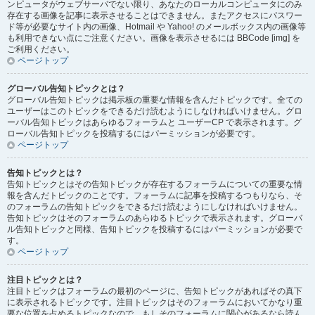
ンピュータがウェブサーバでない限り、あなたのローカルコンピュータにのみ
存在する画像を記事に表示させることはできません。またアクセスにパスワー
ド等が必要なサイト内の画像、Hotmail や Yahoo! のメールボックス内の画像等
も利用できない点にご注意ください。画像を表示させるには BBCode [img] を
ご利用ください。
ページトップ
グローバル告知トピックとは？
グローバル告知トピックは掲示板の重要な情報を含んだトピックです。全ての
ユーザーはこのトピックをできるだけ読むようにしなければいけません。グロ
ーバル告知トピックはあらゆるフォーラムと ユーザーCP で表示されます。グ
ローバル告知トピックを投稿するにはパーミッションが必要です。
ページトップ
告知トピックとは？
告知トピックとはその告知トピックが存在するフォーラムについての重要な情
報を含んだトピックのことです。フォーラムに記事を投稿するつもりなら、そ
のフォーラムの告知トピックをできるだけ読むようにしなければいけません。
告知トピックはそのフォーラムのあらゆるトピックで表示されます。グローバ
ル告知トピックと同様、告知トピックを投稿するにはパーミッションが必要で
す。
ページトップ
注目トピックとは？
注目トピックはフォーラムの最初のページに、告知トピックがあればその真下
に表示されるトピックです。注目トピックはそのフォーラムにおいてかなり重
要な位置を占めるトピックなので、もしそのフォーラムに関心があるなら読ん