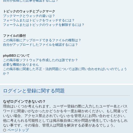
自分が投稿した記事を確認するには？
トピックのウォッチとブックマーク
ブックマークとウォッチの違いは？
フォーラムまたはトピックをウォッチするには？
フォーラムまたはトピックのウォッチを解除するには？
ファイルの添付
この掲示板にアップロードできるファイルの種類は？
自分がアップロードしたファイルを確認するには？
phpBB3 について
この掲示板ソフトウェアを作成したのは誰ですか？
必要な機能がありません
この掲示板に関連した不正・法的問題については誰に問い合わせればいいのでしょう
か？
ログインと登録に関する問題
なぜログインできないの？
理由はいくつか考えられます。ユーザー登録の際に入力したユーザー名とパス
ワードに間違いがなかったかどうかを今一度お確かめください。もし間違って
いない場合、アクセス禁止されていないかを管理人にお問い合わせください。
他に考えられる可能性としては掲示板自体に何か問題が発生しているかもしれ
ない事です。その場合、管理人は問題を解決する必要があるでしょう。
ページトップ