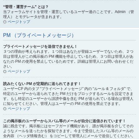
“管理・運営チーム” とは？
当フォーラムサイトを管理・運営しているユーザー達のことです。Admin （管
理人） とモデレータが含まれます。
ページトップ
PM （プライベートメッセージ）
プライベートメッセージを送信できません！
３つの理由が考えられます。１つ目はあなたが登録ユーザーでないため、２つ
目は管理人がこの掲示板の PM 機能を停止しているため、３つ目は管理人があ
なたの PM の使用を禁止しているためです。詳細は管理人にお問い合わせくだ
さい。
ページトップ
読みたくない PM が定期的に送られてきます！
ユーザーCP 内のタブ “プライベートメッセージ” 内の “ルール & フォルダ” で、
特定のユーザーから送られてきた PM だけをブロックするルールを設定できま
す。もし特定のユーザーから誹謗中傷を含む PM が送られている場合は管理人
に知らせてください。管理人はユーザーの PM の使用を禁止できます。
ページトップ
この掲示板のユーザーからスパム等のメールが自分に送信されています！
誠に残念です。掲示板にはセーフガード機能があり、誰が掲示板を介してその
ようなメールを送ったかを探知できます。今まで受信したスパム等のメールの
全内容 （ヘッダ情報含む） をコピーして管理人にメールで送信してください。