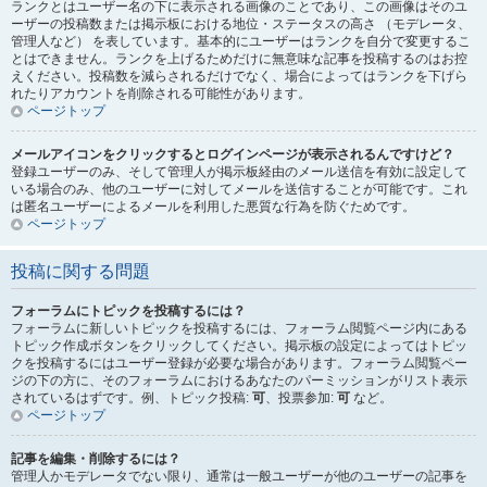
ランクとはユーザー名の下に表示される画像のことであり、この画像はそのユ
ーザーの投稿数または掲示板における地位・ステータスの高さ （モデレータ、
管理人など） を表しています。基本的にユーザーはランクを自分で変更するこ
とはできません。ランクを上げるためだけに無意味な記事を投稿するのはお控
えください。投稿数を減らされるだけでなく、場合によってはランクを下げら
れたりアカウントを削除される可能性があります。
ページトップ
メールアイコンをクリックするとログインページが表示されるんですけど？
登録ユーザーのみ、そして管理人が掲示板経由のメール送信を有効に設定して
いる場合のみ、他のユーザーに対してメールを送信することが可能です。これ
は匿名ユーザーによるメールを利用した悪質な行為を防ぐためです。
ページトップ
投稿に関する問題
フォーラムにトピックを投稿するには？
フォーラムに新しいトピックを投稿するには、フォーラム閲覧ページ内にある
トピック作成ボタンをクリックしてください。掲示板の設定によってはトピッ
クを投稿するにはユーザー登録が必要な場合があります。フォーラム閲覧ペー
ジの下の方に、そのフォーラムにおけるあなたのパーミッションがリスト表示
されているはずです。例、トピック投稿:
可
、投票参加:
可
など。
ページトップ
記事を編集・削除するには？
管理人かモデレータでない限り、通常は一般ユーザーが他のユーザーの記事を