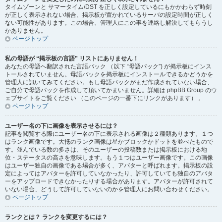
タイムゾーンと サマータイム/DST を正しく設定しているにもかかわらず時刻
が正しく表示されない場合、掲示板が置かれているサーバの設定時間が正しく
ない可能性があります。この場合、管理人にこの事を連絡し解決してもらうし
かありません。
ページトップ
私の母語が “掲示板の言語” リストにありません！
あなたの母語へ翻訳された言語パック （以下 “母語パック”) が掲示板にインス
トールされていません。母語パックを掲示板にインストールできるかどうかを
管理人に訊いてみてください。もし母語パックがまだ作成されていない場合、
ご自分で母語パックを作成して頂いてかまいません。詳細は phpBB Group のウ
ェブサイトをご覧ください （このページの一番下にリンクがあります） 。
ページトップ
ユーザー名の下に画像を表示させるには？
記事を閲覧する際にユーザー名の下に表示される画像は２種類あります。１つ
はランク画像です。大抵のランク画像は星かブロックかドットを並べたもので
す。並んでいる数の多さは、そのユーザーの投稿数または掲示板における地
位・ステータスの高さを意味します。もう１つはユーザー画像です。この画像
はユーザー独自の画像である場合が多く、アバターと呼ばれます。掲示板の設
定によってはアバターを許可していなかったり、許可していても独自のアバタ
ーをアップロードできなかったりする場合があります。アバターが許可されて
いない場合、どうして許可していないのかを管理人にお問い合わせください。
ページトップ
ランクとは？ ランクを変更するには？