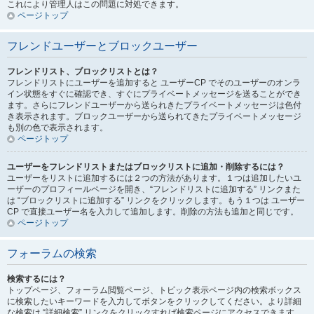
これにより管理人はこの問題に対処できます。
ページトップ
フレンドユーザーとブロックユーザー
フレンドリスト、ブロックリストとは？
フレンドリストにユーザーを追加すると ユーザーCP でそのユーザーのオンラ
イン状態をすぐに確認でき、すぐにプライベートメッセージを送ることができ
ます。さらにフレンドユーザーから送られきたプライベートメッセージは色付
き表示されます。ブロックユーザーから送られてきたプライベートメッセージ
も別の色で表示されます。
ページトップ
ユーザーをフレンドリストまたはブロックリストに追加・削除するには？
ユーザーをリストに追加するには２つの方法があります。１つは追加したいユ
ーザーのプロフィールページを開き、“フレンドリストに追加する” リンクまた
は “ブロックリストに追加する” リンクをクリックします。もう１つは ユーザー
CP で直接ユーザー名を入力して追加します。削除の方法も追加と同じです。
ページトップ
フォーラムの検索
検索するには？
トップページ、フォーラム閲覧ページ、トピック表示ページ内の検索ボックス
に検索したいキーワードを入力してボタンをクリックしてください。より詳細
な検索は “詳細検索” リンクをクリックすれば検索ページにアクセスできます。