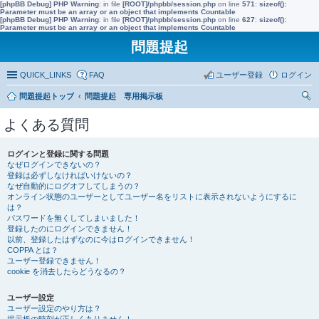
[phpBB Debug] PHP Warning
: in file
[ROOT]/phpbb/session.php
on line
571
:
sizeof():
Parameter must be an array or an object that implements Countable
[phpBB Debug] PHP Warning
: in file
[ROOT]/phpbb/session.php
on line
627
:
sizeof():
Parameter must be an array or an object that implements Countable
問題提起
QUICK_LINKS
FAQ
ユーザー登録
ログイン
問題提起トップ
問題提起 専用掲示板
索
よくある質問
ログインと登録に関する問題
なぜログインできないの？
登録は必ずしなければいけないの？
なぜ自動的にログオフしてしまうの？
オンライン状態のユーザーとしてユーザー名をリストに表示されないようにするに
は？
パスワードを無くしてしまいました！
登録したのにログインできません！
以前、登録したはずなのに今はログインできません！
COPPA とは？
ユーザー登録できません！
cookie を消去したらどうなるの？
ユーザー設定
ユーザー設定のやり方は？