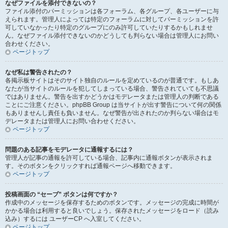
なぜファイルを添付できないの？
ファイル添付のパーミッションは各フォーラム、各グループ、各ユーザーに与
えられます。管理人によっては特定のフォーラムに対してパーミッションを許
可していなかったり特定のグループにのみ許可していたりするかもしれませ
ん。なぜファイル添付できないのかどうしても判らない場合は管理人にお問い
合わせください。
ページトップ
なぜ私は警告されたの？
各掲示板サイトはそのサイト独自のルールを定めているのが普通です。もしあ
なたが当サイトのルールを犯してしまっている場合、警告されていても不思議
ではありません。警告を出すかどうかはモデレータまたは管理人の判断である
ことにご注意ください。phpBB Group は当サイトが出す警告について何の関係
もありませんし責任も負いません。なぜ警告が出されたのか判らない場合はモ
デレータまたは管理人にお問い合わせください。
ページトップ
問題のある記事をモデレータに通報するには？
管理人が記事の通報を許可している場合、記事内に通報ボタンが表示されま
す。そのボタンをクリックすれば通報ページへ移動できます。
ページトップ
投稿画面の “セーブ” ボタンは何ですか？
作成中のメッセージを保存するためのボタンです。メッセージの完成に時間が
かかる場合は利用すると良いでしょう。保存されたメッセージをロード（読み
込み）するには ユーザーCP へ入室してください。
ページトップ