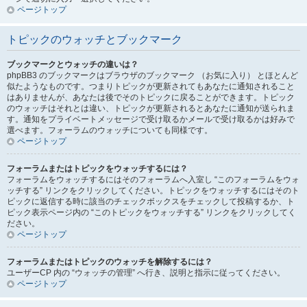
ページトップ
トピックのウォッチとブックマーク
ブックマークとウォッチの違いは？
phpBB3 のブックマークはブラウザのブックマーク （お気に入り） とほとんど
似たようなものです。つまりトピックが更新されてもあなたに通知されること
はありませんが、あなたは後でそのトピックに戻ることができます。トピック
のウォッチはそれとは違い、トピックが更新されるとあなたに通知が送られま
す。通知をプライベートメッセージで受け取るかメールで受け取るかは好みで
選べます。フォーラムのウォッチについても同様です。
ページトップ
フォーラムまたはトピックをウォッチするには？
フォーラムをウォッチするにはそのフォーラムへ入室し “このフォーラムをウォ
ッチする” リンクをクリックしてください。トピックをウォッチするにはそのト
ピックに返信する時に該当のチェックボックスをチェックして投稿するか、ト
ピック表示ページ内の “このトピックをウォッチする” リンクをクリックしてく
ださい。
ページトップ
フォーラムまたはトピックのウォッチを解除するには？
ユーザーCP 内の “ウォッチの管理” へ行き、説明と指示に従ってください。
ページトップ