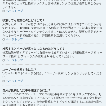
スタイルによっては検索ボックスと詳細検索リンクの位置が通常と異なるかも
しれません。
ページトップ
検索しても無効なのはどうして？
入力したキーワードがあまりにもたくさんの記事に使われ過ぎているからかも
知れません。 phpBB3 ではあまりにも頻繁に使われ過ぎていて記事を特定でき
ないようなキーワードをインデクスすることはありません。記事を特定できそ
うなキーワードで検索するか、詳細検索を活用してください。
ページトップ
検索するとページが真っ白になるのはどうして？
検索結果が多すぎてサーバに負担をかけ過ぎています。詳細検索ページで キー
ワード検索 と フォーラムの絞り込み を行ってください。
ページトップ
ユーザーを検索するには？
“メンバーリスト” ページを開き、 “ユーザー検索” リンクをクリックしてくださ
い。
ページトップ
自分が投稿した記事を確認するには？
ユーザーCP のフロントページで “投稿記事を表示する” をクリックするか、あ
るいはあなた自身のプロフィールページを開いて “ユーザーの記事を全て検索”
をクリックしてください。自分が投稿したトピックを確認するには詳細検索ペ
ージで適切に入力・選択してください。