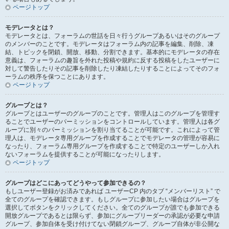
ページトップ
モデレータとは？
モデレータとは、フォーラムの世話を日々行うグループあるいはそのグループ
のメンバーのことです。モデレータはフォーラム内の記事を編集、削除、凍
結、トピックを閉鎖、開放、移動、分割できます。基本的にモデレータの存在
意義は、フォーラムの趣旨を外れた投稿や規約に反する投稿をしたユーザーに
対して警告したりその記事を削除したり凍結したりすることによってそのフォ
ーラムの秩序を保つことにあります。
ページトップ
グループとは？
グループとはユーザーのグループのことです。管理人はこのグループを管理す
ることでユーザーのパーミッションをコントロールしています。管理人は各グ
ループに別々のパーミッションを割り当てることが可能です。これによって管
理人は、モデレータ専用グループを作成することでモデレータの管理が容易に
なったり、フォーラム専用グループを作成することで特定のユーザーしか入れ
ないフォーラムを提供することが可能になったりします。
ページトップ
グループはどこにあってどうやって参加できるの？
もしユーザー登録がお済みであれば ユーザーCP 内のタブ “メンバーリスト” で
全てのグループを確認できます。もしグループに参加したい場合はグループを
選択してボタンをクリックしてください。全てのグループが誰でも参加できる
開放グループであるとは限らず、参加にグループリーダーの承認が必要な申請
グループ、参加自体を受け付けてない閉鎖グループ、グループ自体が非公開な