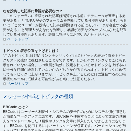
なぜ投稿した記事に承認が必要なの？
「このフォーラムに投稿された記事は閲覧される前にモデレータが審査する必
要がある」 と管理人がそのフォーラムを判断している可能性があります。ある
いは 「このユーザーが投稿した記事は閲覧される前にモデレータが審査する必
要がある」 と管理人があなたを判断し、承認が必要なグループへあなたを配置
している可能性もあります。詳細は管理人にお問い合わせください。
ページトップ
トピックの表示位置を上げるには？
“このトピックを上げる” リンクをクリックすればトピックの表示位置をトピッ
クリストの先頭に移動させることができます。しかしそのリンクがどこにも表
示されていない場合、この機能が無効に設定されているかトピックを上げるの
に十分な時間が経過していないかのどちらかが考えられます。トピックに返信
してもトピックは上がりますが、トピックを上げるためだけに返信するのは掲
示板のルールに抵触する可能性がある点にご注意ください。
ページトップ
メッセージ作成とトピックの種類
BBCode とは？
BBCode はユーザーの利便性・システムの安全性のためにシステム側が用意し
た簡単なマークアップ言語です。BBCode を使用することによって文章の見栄
えをコントロールしたり画像やリンクを文章に挿入したりできるようになりま
す。BBCode を使用するにはパーミッションが必要です。パーミッションが与
えられている場合でも個々の投稿で BBCode を無効にできます。BBCode それ