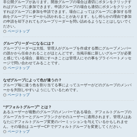
非公開グループがあります。開放グループの場合は適切にボタンをクリックす
ればグループに参加できます。申請グループの場合も適切にボタンをクリック
すればグループに参加を申請できます。場合によってはグループに参加する理
由をグループリーダーから訊かれることがあります。もし何らかの理由で参加
の申請を却下されてもグループリーダーを問い詰めるようなことはしないでく
ださい。
ページトップ
グループリーダーになるには？
グループリーダーは大抵、管理人がグループを作成する際にグループメンバー
の誰かから任命されることがほとんどです。当掲示板に新しいグループが必要
と感じている場合、最初にすべきことは管理人にその事をプライベートメッセ
ージで問い合わせてみることです。
ページトップ
なぜグループによって色が違うの？
グループ毎に違う色を割り当てる事によってユーザーがどのグループのメンバ
ーかを判別しやすいようにしているためです。
ページトップ
“デフォルトグループ” とは？
あるユーザーが複数のグループのメンバーである場合、デフォルトグループの
グループカラーとグループランクがそのユーザーに適用されます。管理人はあ
なたにデフォルトグループ変更のパーミッションを与えているかもしれませ
ん。その場合は ユーザーCP でデフォルトグループを変更してください。
ページトップ