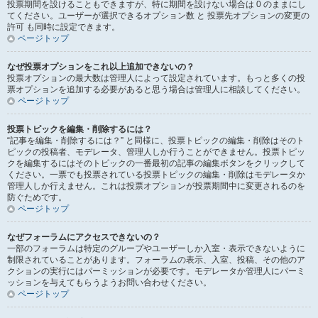
投票期間を設けることもできますが、特に期間を設けない場合は 0 のままにし
てください。ユーザーが選択できるオプション数 と 投票先オプションの変更の
許可 も同時に設定できます。
ページトップ
なぜ投票オプションをこれ以上追加できないの？
投票オプションの最大数は管理人によって設定されています。もっと多くの投
票オプションを追加する必要があると思う場合は管理人に相談してください。
ページトップ
投票トピックを編集・削除するには？
“記事を編集・削除するには？” と同様に、投票トピックの編集・削除はそのト
ピックの投稿者、モデレータ、管理人しか行うことができません。投票トピッ
クを編集するにはそのトピックの一番最初の記事の編集ボタンをクリックして
ください。一票でも投票されている投票トピックの編集・削除はモデレータか
管理人しか行えません。これは投票オプションが投票期間中に変更されるのを
防ぐためです。
ページトップ
なぜフォーラムにアクセスできないの？
一部のフォーラムは特定のグループやユーザーしか入室・表示できないように
制限されていることがあります。フォーラムの表示、入室、投稿、その他のア
クションの実行にはパーミッションが必要です。モデレータか管理人にパーミ
ッションを与えてもらうようお問い合わせください。
ページトップ