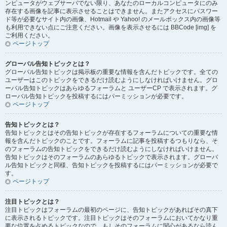
ンピュータがウェブサーバでない限り、あなたのローカルコンピュータにのみ
存在する画像を記事に表示させることはできません。またアクセスにパスワー
ド等が必要なサイト内の画像、Hotmail や Yahoo! のメールボックス内の画像等
も利用できない点にご注意ください。画像を表示させるには BBCode [img] を
ご利用ください。
ページトップ
グローバル告知トピックとは？
グローバル告知トピックは掲示板の重要な情報を含んだトピックです。全ての
ユーザーはこのトピックをできるだけ読むようにしなければいけません。グロ
ーバル告知トピックはあらゆるフォーラムと ユーザーCP で表示されます。グ
ローバル告知トピックを投稿するにはパーミッションが必要です。
ページトップ
告知トピックとは？
告知トピックとはその告知トピックが存在するフォーラムについての重要な情
報を含んだトピックのことです。フォーラムに記事を投稿するつもりなら、そ
のフォーラムの告知トピックをできるだけ読むようにしなければいけません。
告知トピックはそのフォーラムのあらゆるトピックで表示されます。グローバ
ル告知トピックと同様、告知トピックを投稿するにはパーミッションが必要で
す。
ページトップ
注目トピックとは？
注目トピックはフォーラムの最初のページに、告知トピックがあればその真下
に表示されるトピックです。注目トピックはそのフォーラムにおいてかなり重
要な位置を占めるトピックなので、もしそのフォーラムに関心があるなら読ん