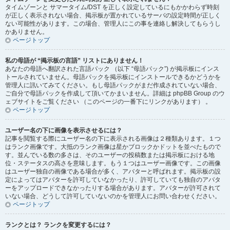
タイムゾーンと サマータイム/DST を正しく設定しているにもかかわらず時刻
が正しく表示されない場合、掲示板が置かれているサーバの設定時間が正しく
ない可能性があります。この場合、管理人にこの事を連絡し解決してもらうし
かありません。
ページトップ
私の母語が “掲示板の言語” リストにありません！
あなたの母語へ翻訳された言語パック （以下 “母語パック”) が掲示板にインス
トールされていません。母語パックを掲示板にインストールできるかどうかを
管理人に訊いてみてください。もし母語パックがまだ作成されていない場合、
ご自分で母語パックを作成して頂いてかまいません。詳細は phpBB Group のウ
ェブサイトをご覧ください （このページの一番下にリンクがあります） 。
ページトップ
ユーザー名の下に画像を表示させるには？
記事を閲覧する際にユーザー名の下に表示される画像は２種類あります。１つ
はランク画像です。大抵のランク画像は星かブロックかドットを並べたもので
す。並んでいる数の多さは、そのユーザーの投稿数または掲示板における地
位・ステータスの高さを意味します。もう１つはユーザー画像です。この画像
はユーザー独自の画像である場合が多く、アバターと呼ばれます。掲示板の設
定によってはアバターを許可していなかったり、許可していても独自のアバタ
ーをアップロードできなかったりする場合があります。アバターが許可されて
いない場合、どうして許可していないのかを管理人にお問い合わせください。
ページトップ
ランクとは？ ランクを変更するには？