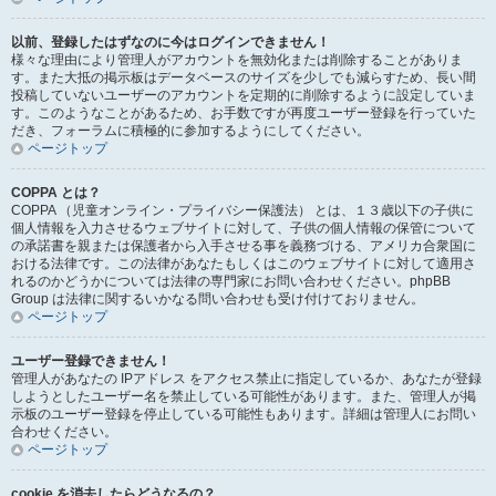
以前、登録したはずなのに今はログインできません！
様々な理由により管理人がアカウントを無効化または削除することがありま
す。また大抵の掲示板はデータベースのサイズを少しでも減らすため、長い間
投稿していないユーザーのアカウントを定期的に削除するように設定していま
す。このようなことがあるため、お手数ですが再度ユーザー登録を行っていた
だき、フォーラムに積極的に参加するようにしてください。
ページトップ
COPPA とは？
COPPA （児童オンライン・プライバシー保護法） とは、１３歳以下の子供に
個人情報を入力させるウェブサイトに対して、子供の個人情報の保管について
の承諾書を親または保護者から入手させる事を義務づける、アメリカ合衆国に
おける法律です。この法律があなたもしくはこのウェブサイトに対して適用さ
れるのかどうかについては法律の専門家にお問い合わせください。phpBB
Group は法律に関するいかなる問い合わせも受け付けておりません。
ページトップ
ユーザー登録できません！
管理人があなたの IPアドレス をアクセス禁止に指定しているか、あなたが登録
しようとしたユーザー名を禁止している可能性があります。また、管理人が掲
示板のユーザー登録を停止している可能性もあります。詳細は管理人にお問い
合わせください。
ページトップ
cookie を消去したらどうなるの？