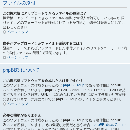
ファイルの添付
この掲示板にアップロードできるファイルの種類は？
掲示板にアップロードできるファイルの種類は管理人が許可しているものに限
ります。どのフォーマットが許可されているか判らない場合は管理人にお問い
合わせください。
ページトップ
自分がアップロードしたファイルを確認するには？
登録ユーザーであればアップロードした添付ファイルのリストをユーザーCP 内
の “添付ファイルの管理” で確認できます。
ページトップ
phpBB3 について
この掲示板ソフトウェアを作成したのは誰ですか？
このソフトウェアの作成を行ったのは
phpBB Group
であり著作権は phpBB
Group が所有しています。phpBB は GNU General Public License（GNU が提
唱するライセンス形態、GPL） に定められている条件に従って使用や配布が許
諾されています。詳細については phpBB Group のサイトをご参照ください。
ページトップ
必要な機能がありません
このソフトウェアの作成を行ったのは phpBB Group であり著作権は phpBB
Group が所有しています。その機能が必要だと思う場合、
phpBB Ideas Centre
へ訪問してください。そちらで既に提案されたアイデアへの投票および新しい