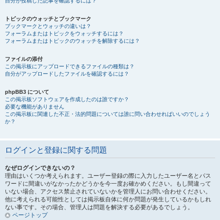
自分が投稿した記事を確認するには？
トピックのウォッチとブックマーク
ブックマークとウォッチの違いは？
フォーラムまたはトピックをウォッチするには？
フォーラムまたはトピックのウォッチを解除するには？
ファイルの添付
この掲示板にアップロードできるファイルの種類は？
自分がアップロードしたファイルを確認するには？
phpBB3 について
この掲示板ソフトウェアを作成したのは誰ですか？
必要な機能がありません
この掲示板に関連した不正・法的問題については誰に問い合わせればいいのでしょう
か？
ログインと登録に関する問題
なぜログインできないの？
理由はいくつか考えられます。ユーザー登録の際に入力したユーザー名とパス
ワードに間違いがなかったかどうかを今一度お確かめください。もし間違って
いない場合、アクセス禁止されていないかを管理人にお問い合わせください。
他に考えられる可能性としては掲示板自体に何か問題が発生しているかもしれ
ない事です。その場合、管理人は問題を解決する必要があるでしょう。
ページトップ