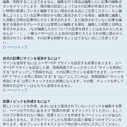
編集・削除することはできません。編集を行う場合は編集したい記事の編集ボ
タンをクリックします。掲示板の設定によってはその記事が作成されてから長
い時間が経過していると編集できない場合がある点にご注意ください。もし編
集しようとしている記事が誰かから既に返信されている場合、編集後に編集し
た回数と日時が記事内に小さく表示されます。まだ返信されていない記事を編
集する場合やモデレータまたは管理人が編集する場合、編集した回数と日時は
表示されません （なぜ編集したかについての足跡を残すことはあるかもしれま
せんが・・） 。一般ユーザーはたとえ自分の記事だろうとそれが既に誰かから
返信されている場合、その記事を削除することはできない点にご注意くださ
い。
ページトップ
自分の記事にサインを追加するには？
サインを追加するには ユーザーCP でサインを設定する必要があります。ユー
ザーCP でサインを設定した後、投稿画面でチェックボックス “サインを有効に
する” をチェックして投稿すれば、その記事にサインを追加できます。ユーザー
CP で “サインを常に有効にする” を “はい” にしていれば、投稿画面の “サインを
有効にする” は常にチェックされた状態になります。その際、チェックを外して
投稿すればサインはもちろん追加されません。
ページトップ
投票トピックを作成するには？
新しいトピックを作成、あるいはまだ返信されていないトピックを編集する際
に、ページの下の方にあるタブ “投票の作成” をクリックしてください。もしこ
のタブが表示されない場合、投票トピックを作成するパーミッションがあなた
にはありません。タブをクリックしたら投票のお題と最低２つのオプションを
作ります。各オプションをテキストエリア内の別々の行に入力してください。