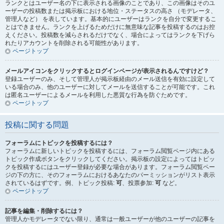
ランクとはユーザー名の下に表示される画像のことであり、この画像はそのユ
ーザーの投稿数または掲示板における地位・ステータスの高さ （モデレータ、
管理人など） を表しています。基本的にユーザーはランクを自分で変更するこ
とはできません。ランクを上げるためだけに無意味な記事を投稿するのはお控
えください。投稿数を減らされるだけでなく、場合によってはランクを下げら
れたりアカウントを削除される可能性があります。
ページトップ
メールアイコンをクリックするとログインページが表示されるんですけど？
登録ユーザーのみ、そして管理人が掲示板経由のメール送信を有効に設定して
いる場合のみ、他のユーザーに対してメールを送信することが可能です。これ
は匿名ユーザーによるメールを利用した悪質な行為を防ぐためです。
ページトップ
投稿に関する問題
フォーラムにトピックを投稿するには？
フォーラムに新しいトピックを投稿するには、フォーラム閲覧ページ内にある
トピック作成ボタンをクリックしてください。掲示板の設定によってはトピッ
クを投稿するにはユーザー登録が必要な場合があります。フォーラム閲覧ペー
ジの下の方に、そのフォーラムにおけるあなたのパーミッションがリスト表示
されているはずです。例、トピック投稿:
可
、投票参加:
可
など。
ページトップ
記事を編集・削除するには？
管理人かモデレータでない限り、通常は一般ユーザーが他のユーザーの記事を