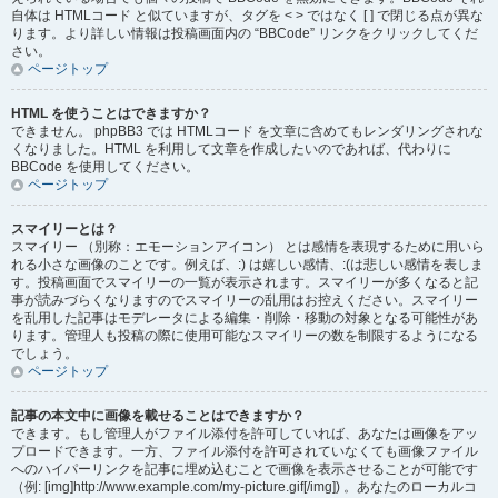
自体は HTMLコード と似ていますが、タグを < > ではなく [ ] で閉じる点が異な
ります。より詳しい情報は投稿画面内の “BBCode” リンクをクリックしてくだ
さい。
ページトップ
HTML を使うことはできますか？
できません。 phpBB3 では HTMLコード を文章に含めてもレンダリングされな
くなりました。HTML を利用して文章を作成したいのであれば、代わりに
BBCode を使用してください。
ページトップ
スマイリーとは？
スマイリー （別称：エモーションアイコン） とは感情を表現するために用いら
れる小さな画像のことです。例えば、:) は嬉しい感情、:(は悲しい感情を表しま
す。投稿画面でスマイリーの一覧が表示されます。スマイリーが多くなると記
事が読みづらくなりますのでスマイリーの乱用はお控えください。スマイリー
を乱用した記事はモデレータによる編集・削除・移動の対象となる可能性があ
ります。管理人も投稿の際に使用可能なスマイリーの数を制限するようになる
でしょう。
ページトップ
記事の本文中に画像を載せることはできますか？
できます。もし管理人がファイル添付を許可していれば、あなたは画像をアッ
プロードできます。一方、ファイル添付を許可されていなくても画像ファイル
へのハイパーリンクを記事に埋め込むことで画像を表示させることが可能です
（例: [img]http://www.example.com/my-picture.gif[/img]) 。あなたのローカルコ