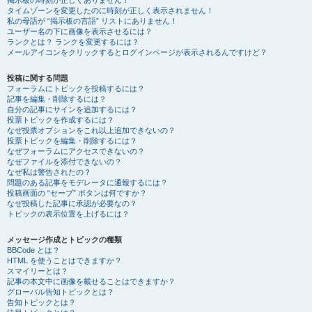
掲示板の時刻が正しくありません！
タイムゾーンを変更したのに時刻が正しく表示されません！
私の母語が “掲示板の言語” リストにありません！
ユーザー名の下に画像を表示させるには？
ランクとは？ ランクを変更するには？
メールアイコンをクリックするとログインページが表示されるんですけど？
投稿に関する問題
フォーラムにトピックを投稿するには？
記事を編集・削除するには？
自分の記事にサインを追加するには？
投票トピックを作成するには？
なぜ投票オプションをこれ以上追加できないの？
投票トピックを編集・削除するには？
なぜフォーラムにアクセスできないの？
なぜファイルを添付できないの？
なぜ私は警告されたの？
問題のある記事をモデレータに通報するには？
投稿画面の “セーブ” ボタンは何ですか？
なぜ投稿した記事に承認が必要なの？
トピックの表示位置を上げるには？
メッセージ作成とトピックの種類
BBCode とは？
HTML を使うことはできますか？
スマイリーとは？
記事の本文中に画像を載せることはできますか？
グローバル告知トピックとは？
告知トピックとは？