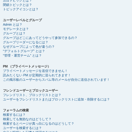
注目トピックとは？
閉鎖トピックとは？
トピックアイコンとは？
ユーザーレベルとグループ
Admin とは？
モデレータとは？
グループとは？
グループはどこにあってどうやって参加できるの？
グループリーダーになるには？
なぜグループによって色が違うの？
“デフォルトグループ” とは？
“管理・運営チーム” とは？
PM （プライベートメッセージ）
プライベートメッセージを送信できません！
読みたくない PM が定期的に送られてきます！
この掲示板のユーザーからスパム等のメールが自分に送信されています！
フレンドユーザーとブロックユーザー
フレンドリスト、ブロックリストとは？
ユーザーをフレンドリストまたはブロックリストに追加・削除するには？
フォーラムの検索
検索するには？
検索しても無効なのはどうして？
検索するとページが真っ白になるのはどうして？
ユーザーを検索するには？