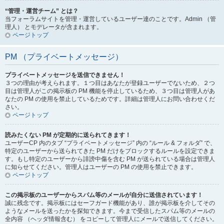
“管理・運営チーム” とは？
当フォーラムサイトを管理・運営しているユーザー達のことです。Admin （管
理人） とモデレータが含まれます。
ページトップ
PM （プライベートメッセージ）
プライベートメッセージを送信できません！
３つの理由が考えられます。１つ目はあなたが登録ユーザーでないため、２つ
目は管理人がこの掲示板の PM 機能を停止しているため、３つ目は管理人があ
なたの PM の使用を禁止しているためです。詳細は管理人にお問い合わせくだ
さい。
ページトップ
読みたくない PM が定期的に送られてきます！
ユーザーCP 内のタブ “プライベートメッセージ” 内の “ルール & フォルダ” で、
特定のユーザーから送られてきた PM だけをブロックするルールを設定できま
す。もし特定のユーザーから誹謗中傷を含む PM が送られている場合は管理人
に知らせてください。管理人はユーザーの PM の使用を禁止できます。
ページトップ
この掲示板のユーザーからスパム等のメールが自分に送信されています！
誠に残念です。掲示板にはセーフガード機能があり、誰が掲示板を介してその
ようなメールを送ったかを探知できます。今まで受信したスパム等のメールの
全内容 （ヘッダ情報含む） をコピーして管理人にメールで送信してください。