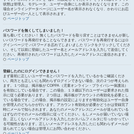
状態は管理人、モデレータ、ユーザー自身にしか表示されなくなります。この
場合オンラインデータページにユーザー名が表示されなくなり、かわりにお忍
びユーザーの一人として表示されます。
ページトップ
パスワードを無くしてしまいました！
落ち着いてください！ 無くしたパスワードを取り戻すことはできませんが新し
いパスワードを再発行することならできます。パスワードを再発行するにはロ
グインページで
パスワードを忘れてしまいました
リンクをクリックしてくださ
い。そして以前に登録したユーザー名とメールアドレスを入力して送信してく
ださい。再発行されたパスワードは入力したメールアドレスに送信されます。
ページトップ
登録したのにログインできません！
まず最初に正しいユーザー名とパスワードを入力しているかをご確認くださ
い。両方とも正しいにも関わらずログインできない場合、次の２つが考えられ
ます。１つ目は、掲示板が COPPA （児童オンライン・プライバシー保護法）
を有効にしている場合です。この場合、１３歳以下のユーザーは要求された指
示に従う必要があります。２つ目は、掲示板がアカウントの有効化を必要とし
ている場合です。この場合、掲示板の設定によりますが有効化はユーザー自身
か管理人のどちらかが行います。アカウント有効化が必要かどうかは登録完了
時にメールで知らされます。あなたのメールアドレスにメールが送られている
はずなのでそのメールの指示に従ってください。もしメールが届いていない場
合、正しくないメールアドレスを入力したかスパムフィルタに引っかかってい
る可能性があります。正しいメールアドレスを入力したにも関わらずメールが
送られてこない場合は管理人にお問い合わせください。
ページトップ