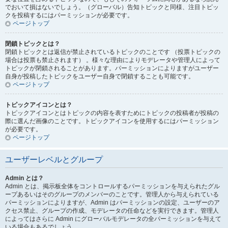
でおいて損はないでしょう。（グローバル）告知トピックと同様、注目トピッ
クを投稿するにはパーミッションが必要です。
ページトップ
閉鎖トピックとは？
閉鎖トピックとは返信が禁止されているトピックのことです （投票トピックの
場合は投票も禁止されます） 。様々な理由によりモデレータや管理人によって
トピックが閉鎖されることがあります。パーミッションによりますがユーザー
自身が投稿したトピックをユーザー自身で閉鎖することも可能です。
ページトップ
トピックアイコンとは？
トピックアイコンとはトピックの内容を表すためにトピックの投稿者が投稿の
際に選んだ画像のことです。トピックアイコンを使用するにはパーミッション
が必要です。
ページトップ
ユーザーレベルとグループ
Admin とは？
Admin とは、掲示板全体をコントロールするパーミッションを与えられたグル
ープあるいはそのグループのメンバーのことです。管理人から与えられている
パーミッションによりますが、Admin はパーミッションの設定、ユーザーのア
クセス禁止、グループの作成、モデレータの任命などを実行できます。管理人
によってはさらに Admin にグローバルモデレータの全パーミッションを与えて
いる場合もあるでしょう。