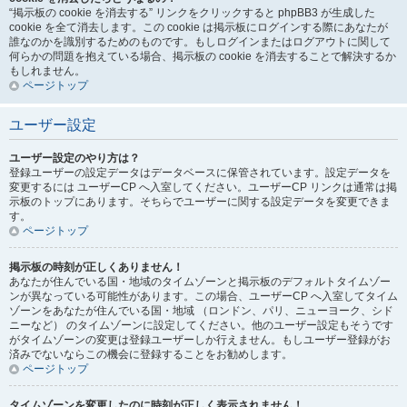
“掲示板の cookie を消去する” リンクをクリックすると phpBB3 が生成した
cookie を全て消去します。この cookie は掲示板にログインする際にあなたが
誰なのかを識別するためのものです。もしログインまたはログアウトに関して
何らかの問題を抱えている場合、掲示板の cookie を消去することで解決するか
もしれません。
ページトップ
ユーザー設定
ユーザー設定のやり方は？
登録ユーザーの設定データはデータベースに保管されています。設定データを
変更するには ユーザーCP へ入室してください。ユーザーCP リンクは通常は掲
示板のトップにあります。そちらでユーザーに関する設定データを変更できま
す。
ページトップ
掲示板の時刻が正しくありません！
あなたが住んでいる国・地域のタイムゾーンと掲示板のデフォルトタイムゾー
ンが異なっている可能性があります。この場合、ユーザーCP へ入室してタイム
ゾーンをあなたが住んでいる国・地域 （ロンドン、パリ、ニューヨーク、シド
ニーなど） のタイムゾーンに設定してください。他のユーザー設定もそうです
がタイムゾーンの変更は登録ユーザーしか行えません。もしユーザー登録がお
済みでないならこの機会に登録することをお勧めします。
ページトップ
タイムゾーンを変更したのに時刻が正しく表示されません！