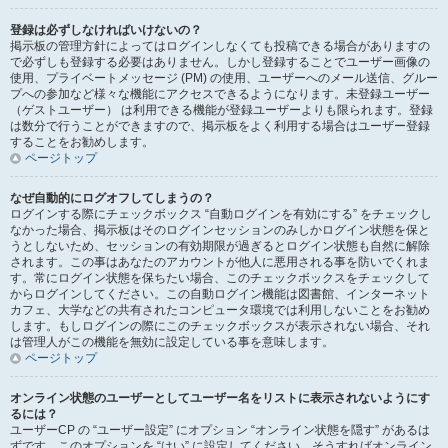
登録は必ずしなければいけないの？
掲示板の管理方針によってはログインしなくても投稿できる場合がありますの
で必ずしも登録する必要はありません。しかし登録することでユーザー画像の
使用、プライベートメッセージ (PM) の使用、ユーザーへのメール送信、グルー
プへの参加など様々な機能にアクセスできるようになります。未登録ユーザー
（ゲストユーザー） は利用できる機能が登録ユーザーよりも限られます。登録
は数分で行うことができますので、掲示板をよく利用する場合はユーザー登録
することをお勧めします。
ページトップ
なぜ自動的にログオフしてしまうの？
ログインする際にチェックボックス “自動ログインを有効にする” をチェックし
なかった場合、掲示板はそのログインセッションのみしかログイン状態を保と
うとしないため、セッションの有効期限が過ぎるとログイン状態も自然に解除
されます。この事はあなたのアカウントが他人に悪用される事を防いでくれま
す。常にログイン状態を保ちたい場合、このチェックボックスをチェックして
からログインしてください。この自動ログイン機能は図書館、インターネット
カフェ、大学などの共有されたコンピュータ環境では利用しないことをお勧め
します。もしログインの際にこのチェックボックスが表示されない場合、それ
は管理人がこの機能を無効に設定している事を意味します。
ページトップ
オンライン状態のユーザーとしてユーザー名をリストに表示されないようにす
るには？
ユーザーCP の “ユーザー設定” にオプション “オンライン状態を隠す” があるは
ずです。このオプションを “はい” に設定してください。そうすればオンライン