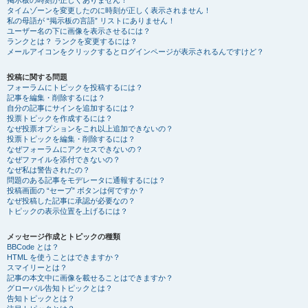
掲示板の時刻が正しくありません！
タイムゾーンを変更したのに時刻が正しく表示されません！
私の母語が “掲示板の言語” リストにありません！
ユーザー名の下に画像を表示させるには？
ランクとは？ ランクを変更するには？
メールアイコンをクリックするとログインページが表示されるんですけど？
投稿に関する問題
フォーラムにトピックを投稿するには？
記事を編集・削除するには？
自分の記事にサインを追加するには？
投票トピックを作成するには？
なぜ投票オプションをこれ以上追加できないの？
投票トピックを編集・削除するには？
なぜフォーラムにアクセスできないの？
なぜファイルを添付できないの？
なぜ私は警告されたの？
問題のある記事をモデレータに通報するには？
投稿画面の “セーブ” ボタンは何ですか？
なぜ投稿した記事に承認が必要なの？
トピックの表示位置を上げるには？
メッセージ作成とトピックの種類
BBCode とは？
HTML を使うことはできますか？
スマイリーとは？
記事の本文中に画像を載せることはできますか？
グローバル告知トピックとは？
告知トピックとは？