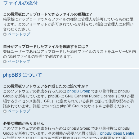
ファイルの添付
この掲示板にアップロードできるファイルの種類は？
掲示板にアップロードできるファイルの種類は管理人が許可しているものに限
ります。どのフォーマットが許可されているか判らない場合は管理人にお問い
合わせください。
ページトップ
自分がアップロードしたファイルを確認するには？
登録ユーザーであればアップロードした添付ファイルのリストをユーザーCP 内
の “添付ファイルの管理” で確認できます。
ページトップ
phpBB3 について
この掲示板ソフトウェアを作成したのは誰ですか？
このソフトウェアの作成を行ったのは
phpBB Group
であり著作権は phpBB
Group が所有しています。phpBB は GNU General Public License（GNU が提
唱するライセンス形態、GPL） に定められている条件に従って使用や配布が許
諾されています。詳細については phpBB Group のサイトをご参照ください。
ページトップ
必要な機能がありません
このソフトウェアの作成を行ったのは phpBB Group であり著作権は phpBB
Group が所有しています。その機能が必要だと思う場合、
phpBB Ideas Centre
へ訪問してください。そちらで既に提案されたアイデアへの投票および新しい