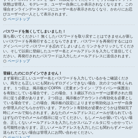
状態は管理人、モデレータ、ユーザー自身にしか表示されなくなります。この
場合オンラインデータページにユーザー名が表示されなくなり、かわりにお忍
びユーザーの一人として表示されます。
ページトップ
パスワードを無くしてしまいました！
落ち着いてください！ 無くしたパスワードを取り戻すことはできませんが新し
いパスワードを再発行することならできます。パスワードを再発行するにはロ
グインページで
パスワードを忘れてしまいました
リンクをクリックしてくださ
い。そして以前に登録したユーザー名とメールアドレスを入力して送信してく
ださい。再発行されたパスワードは入力したメールアドレスに送信されます。
ページトップ
登録したのにログインできません！
まず最初に正しいユーザー名とパスワードを入力しているかをご確認くださ
い。両方とも正しいにも関わらずログインできない場合、次の２つが考えられ
ます。１つ目は、掲示板が COPPA （児童オンライン・プライバシー保護法）
を有効にしている場合です。この場合、１３歳以下のユーザーは要求された指
示に従う必要があります。２つ目は、掲示板がアカウントの有効化を必要とし
ている場合です。この場合、掲示板の設定によりますが有効化はユーザー自身
か管理人のどちらかが行います。アカウント有効化が必要かどうかは登録完了
時にメールで知らされます。あなたのメールアドレスにメールが送られている
はずなのでそのメールの指示に従ってください。もしメールが届いていない場
合、正しくないメールアドレスを入力したかスパムフィルタに引っかかってい
る可能性があります。正しいメールアドレスを入力したにも関わらずメールが
送られてこない場合は管理人にお問い合わせください。
ページトップ