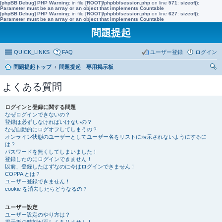
[phpBB Debug] PHP Warning
: in file
[ROOT]/phpbb/session.php
on line
571
:
sizeof():
Parameter must be an array or an object that implements Countable
[phpBB Debug] PHP Warning
: in file
[ROOT]/phpbb/session.php
on line
627
:
sizeof():
Parameter must be an array or an object that implements Countable
問題提起
QUICK_LINKS
FAQ
ユーザー登録
ログイン
問題提起トップ
問題提起 専用掲示板
索
よくある質問
ログインと登録に関する問題
なぜログインできないの？
登録は必ずしなければいけないの？
なぜ自動的にログオフしてしまうの？
オンライン状態のユーザーとしてユーザー名をリストに表示されないようにするに
は？
パスワードを無くしてしまいました！
登録したのにログインできません！
以前、登録したはずなのに今はログインできません！
COPPA とは？
ユーザー登録できません！
cookie を消去したらどうなるの？
ユーザー設定
ユーザー設定のやり方は？