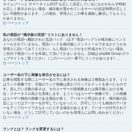
タイムゾーンと サマータイム/DST を正しく設定しているにもかかわらず時刻
が正しく表示されない場合、掲示板が置かれているサーバの設定時間が正しく
ない可能性があります。この場合、管理人にこの事を連絡し解決してもらうし
かありません。
ページトップ
私の母語が “掲示板の言語” リストにありません！
あなたの母語へ翻訳された言語パック （以下 “母語パック”) が掲示板にインス
トールされていません。母語パックを掲示板にインストールできるかどうかを
管理人に訊いてみてください。もし母語パックがまだ作成されていない場合、
ご自分で母語パックを作成して頂いてかまいません。詳細は phpBB Group のウ
ェブサイトをご覧ください （このページの一番下にリンクがあります） 。
ページトップ
ユーザー名の下に画像を表示させるには？
記事を閲覧する際にユーザー名の下に表示される画像は２種類あります。１つ
はランク画像です。大抵のランク画像は星かブロックかドットを並べたもので
す。並んでいる数の多さは、そのユーザーの投稿数または掲示板における地
位・ステータスの高さを意味します。もう１つはユーザー画像です。この画像
はユーザー独自の画像である場合が多く、アバターと呼ばれます。掲示板の設
定によってはアバターを許可していなかったり、許可していても独自のアバタ
ーをアップロードできなかったりする場合があります。アバターが許可されて
いない場合、どうして許可していないのかを管理人にお問い合わせください。
ページトップ
ランクとは？ ランクを変更するには？