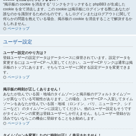
“掲示板の cookie を消去する” リンクをクリックすると phpBB3 が生成した
cookie を全て消去します。この cookie は掲示板にログインする際にあなたが
誰なのかを識別するためのものです。もしログインまたはログアウトに関して
何らかの問題を抱えている場合、掲示板の cookie を消去することで解決するか
もしれません。
ページトップ
ユーザー設定
ユーザー設定のやり方は？
登録ユーザーの設定データはデータベースに保管されています。設定データを
変更するには ユーザーCP へ入室してください。ユーザーCP リンクは通常は掲
示板のトップにあります。そちらでユーザーに関する設定データを変更できま
す。
ページトップ
掲示板の時刻が正しくありません！
あなたが住んでいる国・地域のタイムゾーンと掲示板のデフォルトタイムゾー
ンが異なっている可能性があります。この場合、ユーザーCP へ入室してタイム
ゾーンをあなたが住んでいる国・地域 （ロンドン、パリ、ニューヨーク、シド
ニーなど） のタイムゾーンに設定してください。他のユーザー設定もそうです
がタイムゾーンの変更は登録ユーザーしか行えません。もしユーザー登録がお
済みでないならこの機会に登録することをお勧めします。
ページトップ
タイムゾーンを変更したのに時刻が正しく表示されません！