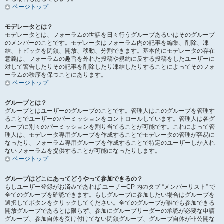
ページトップ
モデレータとは？
モデレータとは、フォーラムの世話を日々行うグループあるいはそのグループ
のメンバーのことです。モデレータはフォーラム内の記事を編集、削除、凍
結、トピックを閉鎖、開放、移動、分割できます。基本的にモデレータの存在
意義は、フォーラムの趣旨を外れた投稿や規約に反する投稿をしたユーザーに
対して警告したりその記事を削除したり凍結したりすることによってそのフォ
ーラムの秩序を保つことにあります。
ページトップ
グループとは？
グループとはユーザーのグループのことです。管理人はこのグループを管理す
ることでユーザーのパーミッションをコントロールしています。管理人は各グ
ループに別々のパーミッションを割り当てることが可能です。これによって管
理人は、モデレータ専用グループを作成することでモデレータの管理が容易に
なったり、フォーラム専用グループを作成することで特定のユーザーしか入れ
ないフォーラムを提供することが可能になったりします。
ページトップ
グループはどこにあってどうやって参加できるの？
もしユーザー登録がお済みであれば ユーザーCP 内のタブ “メンバーリスト” で
全てのグループを確認できます。もしグループに参加したい場合はグループを
選択してボタンをクリックしてください。全てのグループが誰でも参加できる
開放グループであるとは限らず、参加にグループリーダーの承認が必要な申請
グループ、参加自体を受け付けてない閉鎖グループ、グループ自体が非公開な