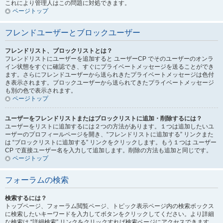
これにより管理人はこの問題に対処できます。
ページトップ
フレンドユーザーとブロックユーザー
フレンドリスト、ブロックリストとは？
フレンドリストにユーザーを追加すると ユーザーCP でそのユーザーのオンラ
イン状態をすぐに確認でき、すぐにプライベートメッセージを送ることができ
ます。さらにフレンドユーザーから送られきたプライベートメッセージは色付
き表示されます。ブロックユーザーから送られてきたプライベートメッセージ
も別の色で表示されます。
ページトップ
ユーザーをフレンドリストまたはブロックリストに追加・削除するには？
ユーザーをリストに追加するには２つの方法があります。１つは追加したいユ
ーザーのプロフィールページを開き、“フレンドリストに追加する” リンクまた
は “ブロックリストに追加する” リンクをクリックします。もう１つは ユーザー
CP で直接ユーザー名を入力して追加します。削除の方法も追加と同じです。
ページトップ
フォーラムの検索
検索するには？
トップページ、フォーラム閲覧ページ、トピック表示ページ内の検索ボックス
に検索したいキーワードを入力してボタンをクリックしてください。より詳細
な検索は “詳細検索” リンクをクリックすれば検索ページにアクセスできます。