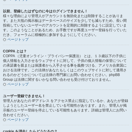
以前、登録したはずなのに今はログインできません！
様々な理由により管理人がアカウントを無効化または削除することがありま
す。また大抵の掲示板はデータベースのサイズを少しでも減らすため、長い間
投稿していないユーザーのアカウントを定期的に削除するように設定していま
す。このようなことがあるため、お手数ですが再度ユーザー登録を行っていた
だき、フォーラムに積極的に参加するようにしてください。
ページトップ
COPPA とは？
COPPA （児童オンライン・プライバシー保護法） とは、１３歳以下の子供に
個人情報を入力させるウェブサイトに対して、子供の個人情報の保管について
の承諾書を親または保護者から入手させる事を義務づける、アメリカ合衆国に
おける法律です。この法律があなたもしくはこのウェブサイトに対して適用さ
れるのかどうかについては法律の専門家にお問い合わせください。phpBB
Group は法律に関するいかなる問い合わせも受け付けておりません。
ページトップ
ユーザー登録できません！
管理人があなたの IPアドレス をアクセス禁止に指定しているか、あなたが登録
しようとしたユーザー名を禁止している可能性があります。また、管理人が掲
示板のユーザー登録を停止している可能性もあります。詳細は管理人にお問い
合わせください。
ページトップ
cookie を消去したらどうなるの？