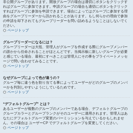
非公開グループがあります。開放グループの場合は適切にボタンをクリックす
ればグループに参加できます。申請グループの場合も適切にボタンをクリック
すればグループに参加を申請できます。場合によってはグループに参加する理
由をグループリーダーから訊かれることがあります。もし何らかの理由で参加
の申請を却下されてもグループリーダーを問い詰めるようなことはしないでく
ださい。
ページトップ
グループリーダーになるには？
グループリーダーは大抵、管理人がグループを作成する際にグループメンバー
の誰かから任命されることがほとんどです。当掲示板に新しいグループが必要
と感じている場合、最初にすべきことは管理人にその事をプライベートメッセ
ージで問い合わせてみることです。
ページトップ
なぜグループによって色が違うの？
グループ毎に違う色を割り当てる事によってユーザーがどのグループのメンバ
ーかを判別しやすいようにしているためです。
ページトップ
“デフォルトグループ” とは？
あるユーザーが複数のグループのメンバーである場合、デフォルトグループの
グループカラーとグループランクがそのユーザーに適用されます。管理人はあ
なたにデフォルトグループ変更のパーミッションを与えているかもしれませ
ん。その場合は ユーザーCP でデフォルトグループを変更してください。
ページトップ