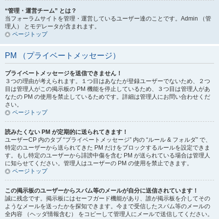
“管理・運営チーム” とは？
当フォーラムサイトを管理・運営しているユーザー達のことです。Admin （管
理人） とモデレータが含まれます。
ページトップ
PM （プライベートメッセージ）
プライベートメッセージを送信できません！
３つの理由が考えられます。１つ目はあなたが登録ユーザーでないため、２つ
目は管理人がこの掲示板の PM 機能を停止しているため、３つ目は管理人があ
なたの PM の使用を禁止しているためです。詳細は管理人にお問い合わせくだ
さい。
ページトップ
読みたくない PM が定期的に送られてきます！
ユーザーCP 内のタブ “プライベートメッセージ” 内の “ルール & フォルダ” で、
特定のユーザーから送られてきた PM だけをブロックするルールを設定できま
す。もし特定のユーザーから誹謗中傷を含む PM が送られている場合は管理人
に知らせてください。管理人はユーザーの PM の使用を禁止できます。
ページトップ
この掲示板のユーザーからスパム等のメールが自分に送信されています！
誠に残念です。掲示板にはセーフガード機能があり、誰が掲示板を介してその
ようなメールを送ったかを探知できます。今まで受信したスパム等のメールの
全内容 （ヘッダ情報含む） をコピーして管理人にメールで送信してください。