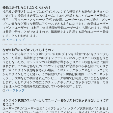
登録は必ずしなければいけないの？
掲示板の管理方針によってはログインしなくても投稿できる場合がありますの
で必ずしも登録する必要はありません。しかし登録することでユーザー画像の
使用、プライベートメッセージ (PM) の使用、ユーザーへのメール送信、グルー
プへの参加など様々な機能にアクセスできるようになります。未登録ユーザー
（ゲストユーザー） は利用できる機能が登録ユーザーよりも限られます。登録
は数分で行うことができますので、掲示板をよく利用する場合はユーザー登録
することをお勧めします。
ページトップ
なぜ自動的にログオフしてしまうの？
ログインする際にチェックボックス “自動ログインを有効にする” をチェックし
なかった場合、掲示板はそのログインセッションのみしかログイン状態を保と
うとしないため、セッションの有効期限が過ぎるとログイン状態も自然に解除
されます。この事はあなたのアカウントが他人に悪用される事を防いでくれま
す。常にログイン状態を保ちたい場合、このチェックボックスをチェックして
からログインしてください。この自動ログイン機能は図書館、インターネット
カフェ、大学などの共有されたコンピュータ環境では利用しないことをお勧め
します。もしログインの際にこのチェックボックスが表示されない場合、それ
は管理人がこの機能を無効に設定している事を意味します。
ページトップ
オンライン状態のユーザーとしてユーザー名をリストに表示されないようにす
るには？
ユーザーCP の “ユーザー設定” にオプション “オンライン状態を隠す” があるは
ずです。このオプションを “はい” に設定してください。そうすればオンライン