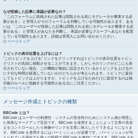
なぜ投稿した記事に承認が必要なの？
「このフォーラムに投稿された記事は閲覧される前にモデレータが審査する必
要がある」 と管理人がそのフォーラムを判断している可能性があります。ある
いは 「このユーザーが投稿した記事は閲覧される前にモデレータが審査する必
要がある」 と管理人があなたを判断し、承認が必要なグループへあなたを配置
している可能性もあります。詳細は管理人にお問い合わせください。
ページトップ
トピックの表示位置を上げるには？
“このトピックを上げる” リンクをクリックすればトピックの表示位置をトピッ
クリストの先頭に移動させることができます。しかしそのリンクがどこにも表
示されていない場合、この機能が無効に設定されているかトピックを上げるの
に十分な時間が経過していないかのどちらかが考えられます。トピックに返信
してもトピックは上がりますが、トピックを上げるためだけに返信するのは掲
示板のルールに抵触する可能性がある点にご注意ください。
ページトップ
メッセージ作成とトピックの種類
BBCode とは？
BBCode はユーザーの利便性・システムの安全性のためにシステム側が用意し
た簡単なマークアップ言語です。BBCode を使用することによって文章の見栄
えをコントロールしたり画像やリンクを文章に挿入したりできるようになりま
す。BBCode を使用するにはパーミッションが必要です。パーミッションが与
えられている場合でも個々の投稿で BBCode を無効にできます。BBCode それ