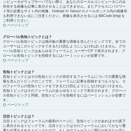
ンピュータがウェブサーバでない限り、あなたのローカルコンピュータにのみ
存在する画像を記事に表示させることはできません。またアクセスにパスワー
ド等が必要なサイト内の画像、Hotmail や Yahoo! のメールボックス内の画像等
も利用できない点にご注意ください。画像を表示させるには BBCode [img] を
ご利用ください。
ページトップ
グローバル告知トピックとは？
グローバル告知トピックは掲示板の重要な情報を含んだトピックです。全ての
ユーザーはこのトピックをできるだけ読むようにしなければいけません。グロ
ーバル告知トピックはあらゆるフォーラムと ユーザーCP で表示されます。グ
ローバル告知トピックを投稿するにはパーミッションが必要です。
ページトップ
告知トピックとは？
告知トピックとはその告知トピックが存在するフォーラムについての重要な情
報を含んだトピックのことです。フォーラムに記事を投稿するつもりなら、そ
のフォーラムの告知トピックをできるだけ読むようにしなければいけません。
告知トピックはそのフォーラムのあらゆるトピックで表示されます。グローバ
ル告知トピックと同様、告知トピックを投稿するにはパーミッションが必要で
す。
ページトップ
注目トピックとは？
注目トピックはフォーラムの最初のページに、告知トピックがあればその真下
に表示されるトピックです。注目トピックはそのフォーラムにおいてかなり重
要な位置を占めるトピックなので、もしそのフォーラムに関心があるなら読ん