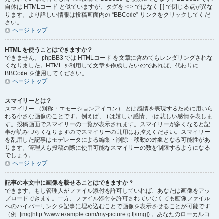
自体は HTMLコード と似ていますが、タグを < > ではなく [ ] で閉じる点が異な
ります。より詳しい情報は投稿画面内の “BBCode” リンクをクリックしてくだ
さい。
ページトップ
HTML を使うことはできますか？
できません。 phpBB3 では HTMLコード を文章に含めてもレンダリングされな
くなりました。HTML を利用して文章を作成したいのであれば、代わりに
BBCode を使用してください。
ページトップ
スマイリーとは？
スマイリー （別称：エモーションアイコン） とは感情を表現するために用いら
れる小さな画像のことです。例えば、:) は嬉しい感情、:(は悲しい感情を表しま
す。投稿画面でスマイリーの一覧が表示されます。スマイリーが多くなると記
事が読みづらくなりますのでスマイリーの乱用はお控えください。スマイリー
を乱用した記事はモデレータによる編集・削除・移動の対象となる可能性があ
ります。管理人も投稿の際に使用可能なスマイリーの数を制限するようになる
でしょう。
ページトップ
記事の本文中に画像を載せることはできますか？
できます。もし管理人がファイル添付を許可していれば、あなたは画像をアッ
プロードできます。一方、ファイル添付を許可されていなくても画像ファイル
へのハイパーリンクを記事に埋め込むことで画像を表示させることが可能です
（例: [img]http://www.example.com/my-picture.gif[/img]) 。あなたのローカルコ