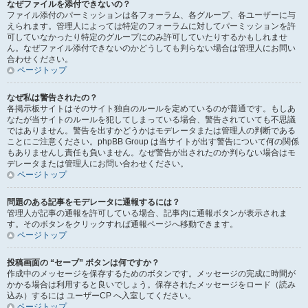
なぜファイルを添付できないの？
ファイル添付のパーミッションは各フォーラム、各グループ、各ユーザーに与
えられます。管理人によっては特定のフォーラムに対してパーミッションを許
可していなかったり特定のグループにのみ許可していたりするかもしれませ
ん。なぜファイル添付できないのかどうしても判らない場合は管理人にお問い
合わせください。
ページトップ
なぜ私は警告されたの？
各掲示板サイトはそのサイト独自のルールを定めているのが普通です。もしあ
なたが当サイトのルールを犯してしまっている場合、警告されていても不思議
ではありません。警告を出すかどうかはモデレータまたは管理人の判断である
ことにご注意ください。phpBB Group は当サイトが出す警告について何の関係
もありませんし責任も負いません。なぜ警告が出されたのか判らない場合はモ
デレータまたは管理人にお問い合わせください。
ページトップ
問題のある記事をモデレータに通報するには？
管理人が記事の通報を許可している場合、記事内に通報ボタンが表示されま
す。そのボタンをクリックすれば通報ページへ移動できます。
ページトップ
投稿画面の “セーブ” ボタンは何ですか？
作成中のメッセージを保存するためのボタンです。メッセージの完成に時間が
かかる場合は利用すると良いでしょう。保存されたメッセージをロード（読み
込み）するには ユーザーCP へ入室してください。
ページトップ