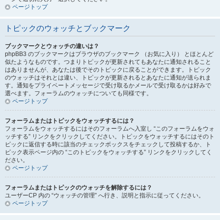
ページトップ
トピックのウォッチとブックマーク
ブックマークとウォッチの違いは？
phpBB3 のブックマークはブラウザのブックマーク （お気に入り） とほとんど
似たようなものです。つまりトピックが更新されてもあなたに通知されること
はありませんが、あなたは後でそのトピックに戻ることができます。トピック
のウォッチはそれとは違い、トピックが更新されるとあなたに通知が送られま
す。通知をプライベートメッセージで受け取るかメールで受け取るかは好みで
選べます。フォーラムのウォッチについても同様です。
ページトップ
フォーラムまたはトピックをウォッチするには？
フォーラムをウォッチするにはそのフォーラムへ入室し “このフォーラムをウォ
ッチする” リンクをクリックしてください。トピックをウォッチするにはそのト
ピックに返信する時に該当のチェックボックスをチェックして投稿するか、ト
ピック表示ページ内の “このトピックをウォッチする” リンクをクリックしてく
ださい。
ページトップ
フォーラムまたはトピックのウォッチを解除するには？
ユーザーCP 内の “ウォッチの管理” へ行き、説明と指示に従ってください。
ページトップ