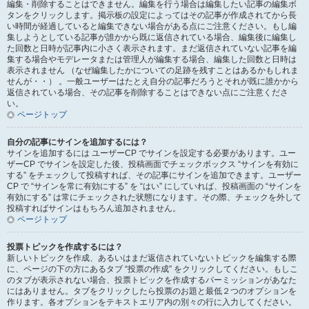
編集・削除することはできません。編集を行う場合は編集したい記事の編集ボ
タンをクリックします。掲示板の設定によってはその記事が作成されてから長
い時間が経過していると編集できない場合がある点にご注意ください。もし編
集しようとしている記事が誰かから既に返信されている場合、編集後に編集し
た回数と日時が記事内に小さく表示されます。まだ返信されていない記事を編
集する場合やモデレータまたは管理人が編集する場合、編集した回数と日時は
表示されません （なぜ編集したかについての足跡を残すことはあるかもしれま
せんが・・） 。一般ユーザーはたとえ自分の記事だろうとそれが既に誰かから
返信されている場合、その記事を削除することはできない点にご注意くださ
い。
ページトップ
自分の記事にサインを追加するには？
サインを追加するには ユーザーCP でサインを設定する必要があります。ユー
ザーCP でサインを設定した後、投稿画面でチェックボックス “サインを有効に
する” をチェックして投稿すれば、その記事にサインを追加できます。ユーザー
CP で “サインを常に有効にする” を “はい” にしていれば、投稿画面の “サインを
有効にする” は常にチェックされた状態になります。その際、チェックを外して
投稿すればサインはもちろん追加されません。
ページトップ
投票トピックを作成するには？
新しいトピックを作成、あるいはまだ返信されていないトピックを編集する際
に、ページの下の方にあるタブ “投票の作成” をクリックしてください。もしこ
のタブが表示されない場合、投票トピックを作成するパーミッションがあなた
にはありません。タブをクリックしたら投票のお題と最低２つのオプションを
作ります。各オプションをテキストエリア内の別々の行に入力してください。