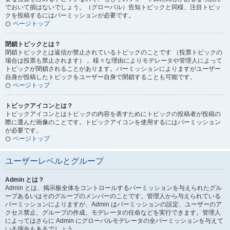
でおいて損はないでしょう。（グローバル）告知トピックと同様、注目トピッ
クを投稿するにはパーミッションが必要です。
ページトップ
閉鎖トピックとは？
閉鎖トピックとは返信が禁止されているトピックのことです （投票トピックの
場合は投票も禁止されます） 。様々な理由によりモデレータや管理人によって
トピックが閉鎖されることがあります。パーミッションによりますがユーザー
自身が投稿したトピックをユーザー自身で閉鎖することも可能です。
ページトップ
トピックアイコンとは？
トピックアイコンとはトピックの内容を表すためにトピックの投稿者が投稿の
際に選んだ画像のことです。トピックアイコンを使用するにはパーミッション
が必要です。
ページトップ
ユーザーレベルとグループ
Admin とは？
Admin とは、掲示板全体をコントロールするパーミッションを与えられたグル
ープあるいはそのグループのメンバーのことです。管理人から与えられている
パーミッションによりますが、Admin はパーミッションの設定、ユーザーのア
クセス禁止、グループの作成、モデレータの任命などを実行できます。管理人
によってはさらに Admin にグローバルモデレータの全パーミッションを与えて
いる場合もあるでしょう。