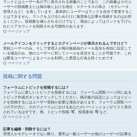
ランクとはユーザー名の下に表示される画像のことであり、この画像はそのユ
ーザーの投稿数または掲示板における地位・ステータスの高さ （モデレータ、
管理人など） を表しています。基本的にユーザーはランクを自分で変更するこ
とはできません。ランクを上げるためだけに無意味な記事を投稿するのはお控
えください。投稿数を減らされるだけでなく、場合によってはランクを下げら
れたりアカウントを削除される可能性があります。
ページトップ
メールアイコンをクリックするとログインページが表示されるんですけど？
登録ユーザーのみ、そして管理人が掲示板経由のメール送信を有効に設定して
いる場合のみ、他のユーザーに対してメールを送信することが可能です。これ
は匿名ユーザーによるメールを利用した悪質な行為を防ぐためです。
ページトップ
投稿に関する問題
フォーラムにトピックを投稿するには？
フォーラムに新しいトピックを投稿するには、フォーラム閲覧ページ内にある
トピック作成ボタンをクリックしてください。掲示板の設定によってはトピッ
クを投稿するにはユーザー登録が必要な場合があります。フォーラム閲覧ペー
ジの下の方に、そのフォーラムにおけるあなたのパーミッションがリスト表示
されているはずです。例、トピック投稿:
可
、投票参加:
可
など。
ページトップ
記事を編集・削除するには？
管理人かモデレータでない限り、通常は一般ユーザーが他のユーザーの記事を