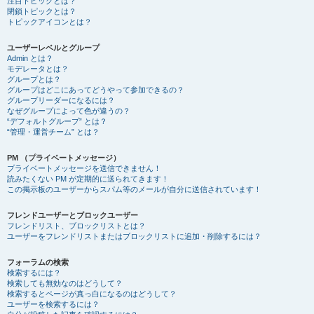
注目トピックとは？
閉鎖トピックとは？
トピックアイコンとは？
ユーザーレベルとグループ
Admin とは？
モデレータとは？
グループとは？
グループはどこにあってどうやって参加できるの？
グループリーダーになるには？
なぜグループによって色が違うの？
“デフォルトグループ” とは？
“管理・運営チーム” とは？
PM （プライベートメッセージ）
プライベートメッセージを送信できません！
読みたくない PM が定期的に送られてきます！
この掲示板のユーザーからスパム等のメールが自分に送信されています！
フレンドユーザーとブロックユーザー
フレンドリスト、ブロックリストとは？
ユーザーをフレンドリストまたはブロックリストに追加・削除するには？
フォーラムの検索
検索するには？
検索しても無効なのはどうして？
検索するとページが真っ白になるのはどうして？
ユーザーを検索するには？