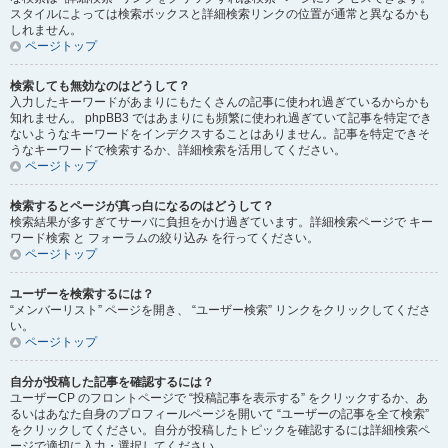
スタイルによっては検索ボックスと詳細検索リンクの位置が通常と異なるかも
しれません。
ページトップ
検索しても無効なのはどうして？
入力したキーワードがあまりにもたくさんの記事に使われ過ぎているからかも
知れません。 phpBB3 ではあまりにも頻繁に使われ過ぎていて記事を特定でき
ないようなキーワードをインデクスすることはありません。記事を特定できそ
うなキーワードで検索するか、詳細検索を活用してください。
ページトップ
検索するとページが真っ白になるのはどうして？
検索結果が多すぎてサーバに負担をかけ過ぎています。詳細検索ページで キー
ワード検索 と フォーラムの絞り込み を行ってください。
ページトップ
ユーザーを検索するには？
“メンバーリスト” ページを開き、 “ユーザー検索” リンクをクリックしてくださ
い。
ページトップ
自分が投稿した記事を確認するには？
ユーザーCP のフロントページで “投稿記事を表示する” をクリックするか、あ
るいはあなた自身のプロフィールページを開いて “ユーザーの記事を全て検索”
をクリックしてください。自分が投稿したトピックを確認するには詳細検索ペ
ージで適切に入力・選択してください。