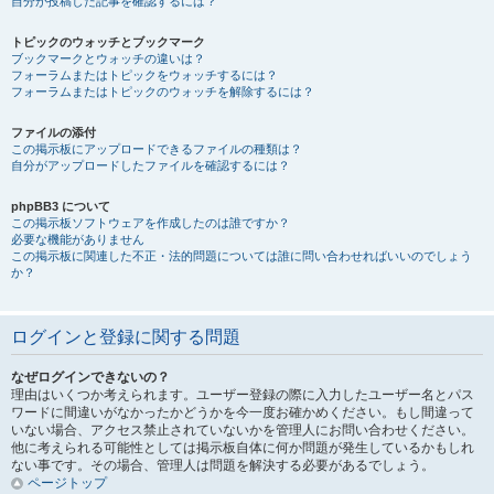
自分が投稿した記事を確認するには？
トピックのウォッチとブックマーク
ブックマークとウォッチの違いは？
フォーラムまたはトピックをウォッチするには？
フォーラムまたはトピックのウォッチを解除するには？
ファイルの添付
この掲示板にアップロードできるファイルの種類は？
自分がアップロードしたファイルを確認するには？
phpBB3 について
この掲示板ソフトウェアを作成したのは誰ですか？
必要な機能がありません
この掲示板に関連した不正・法的問題については誰に問い合わせればいいのでしょう
か？
ログインと登録に関する問題
なぜログインできないの？
理由はいくつか考えられます。ユーザー登録の際に入力したユーザー名とパス
ワードに間違いがなかったかどうかを今一度お確かめください。もし間違って
いない場合、アクセス禁止されていないかを管理人にお問い合わせください。
他に考えられる可能性としては掲示板自体に何か問題が発生しているかもしれ
ない事です。その場合、管理人は問題を解決する必要があるでしょう。
ページトップ