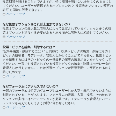
投票期間を設けることもできますが、特に期間を設けない場合は 0 のままにし
てください。ユーザーが選択できるオプション数 と 投票先オプションの変更の
許可 も同時に設定できます。
ページトップ
なぜ投票オプションをこれ以上追加できないの？
投票オプションの最大数は管理人によって設定されています。もっと多くの投
票オプションを追加する必要があると思う場合は管理人に相談してください。
ページトップ
投票トピックを編集・削除するには？
“記事を編集・削除するには？” と同様に、投票トピックの編集・削除はそのト
ピックの投稿者、モデレータ、管理人しか行うことができません。投票トピッ
クを編集するにはそのトピックの一番最初の記事の編集ボタンをクリックして
ください。一票でも投票されている投票トピックの編集・削除はモデレータか
管理人しか行えません。これは投票オプションが投票期間中に変更されるのを
防ぐためです。
ページトップ
なぜフォーラムにアクセスできないの？
一部のフォーラムは特定のグループやユーザーしか入室・表示できないように
制限されていることがあります。フォーラムの表示、入室、投稿、その他のア
クションの実行にはパーミッションが必要です。モデレータか管理人にパーミ
ッションを与えてもらうようお問い合わせください。
ページトップ