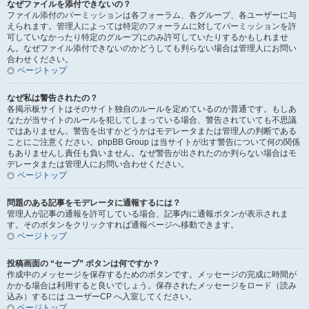
なぜファイルを添付できないの？
ファイル添付のパーミッションは各フォーラム、各グループ、各ユーザーに与
えられます。管理人によっては特定のフォーラムに対してパーミッションを許
可していなかったり特定のグループにのみ許可していたりするかもしれませ
ん。なぜファイル添付できないのかどうしても判らない場合は管理人にお問い
合わせください。
ページトップ
なぜ私は警告されたの？
各掲示板サイトはそのサイト独自のルールを定めているのが普通です。もしあ
なたが当サイトのルールを犯してしまっている場合、警告されていても不思議
ではありません。警告を出すかどうかはモデレータまたは管理人の判断である
ことにご注意ください。phpBB Group は当サイトが出す警告について何の関係
もありませんし責任も負いません。なぜ警告が出されたのか判らない場合はモ
デレータまたは管理人にお問い合わせください。
ページトップ
問題のある記事をモデレータに通報するには？
管理人が記事の通報を許可している場合、記事内に通報ボタンが表示されま
す。そのボタンをクリックすれば通報ページへ移動できます。
ページトップ
投稿画面の “セーブ” ボタンは何ですか？
作成中のメッセージを保存するためのボタンです。メッセージの完成に時間が
かかる場合は利用すると良いでしょう。保存されたメッセージをロード（読み
込み）するには ユーザーCP へ入室してください。
ページトップ