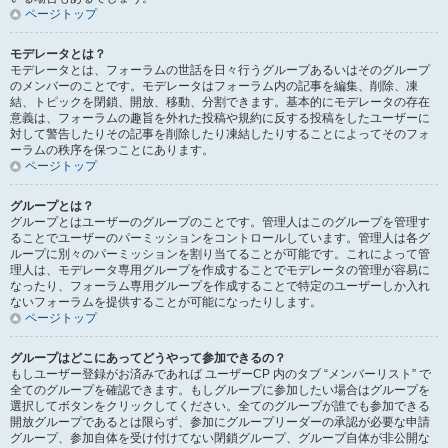
ページトップ
モデレータとは？
モデレータとは、フォーラムの世話を日々行うグループあるいはそのグループ
のメンバーのことです。モデレータはフォーラム内の記事を編集、削除、凍
結、トピックを閉鎖、開放、移動、分割できます。基本的にモデレータの存在
意義は、フォーラムの趣旨を外れた投稿や規約に反する投稿をしたユーザーに
対して警告したりその記事を削除したり凍結したりすることによってそのフォ
ーラムの秩序を保つことにあります。
ページトップ
グループとは？
グループとはユーザーのグループのことです。管理人はこのグループを管理す
ることでユーザーのパーミッションをコントロールしています。管理人は各グ
ループに別々のパーミッションを割り当てることが可能です。これによって管
理人は、モデレータ専用グループを作成することでモデレータの管理が容易に
なったり、フォーラム専用グループを作成することで特定のユーザーしか入れ
ないフォーラムを提供することが可能になったりします。
ページトップ
グループはどこにあってどうやって参加できるの？
もしユーザー登録がお済みであれば ユーザーCP 内のタブ “メンバーリスト” で
全てのグループを確認できます。もしグループに参加したい場合はグループを
選択してボタンをクリックしてください。全てのグループが誰でも参加できる
開放グループであるとは限らず、参加にグループリーダーの承認が必要な申請
グループ、参加自体を受け付けてない閉鎖グループ、グループ自体が非公開な