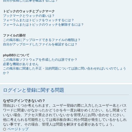
自分が投稿した記事を確認するには？
トピックのウォッチとブックマーク
ブックマークとウォッチの違いは？
フォーラムまたはトピックをウォッチするには？
フォーラムまたはトピックのウォッチを解除するには？
ファイルの添付
この掲示板にアップロードできるファイルの種類は？
自分がアップロードしたファイルを確認するには？
phpBB3 について
この掲示板ソフトウェアを作成したのは誰ですか？
必要な機能がありません
この掲示板に関連した不正・法的問題については誰に問い合わせればいいのでしょう
か？
ログインと登録に関する問題
なぜログインできないの？
理由はいくつか考えられます。ユーザー登録の際に入力したユーザー名とパス
ワードに間違いがなかったかどうかを今一度お確かめください。もし間違って
いない場合、アクセス禁止されていないかを管理人にお問い合わせください。
他に考えられる可能性としては掲示板自体に何か問題が発生しているかもしれ
ない事です。その場合、管理人は問題を解決する必要があるでしょう。
ページトップ