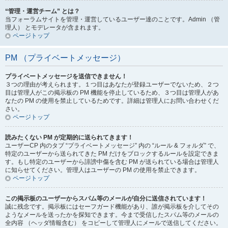
“管理・運営チーム” とは？
当フォーラムサイトを管理・運営しているユーザー達のことです。Admin （管
理人） とモデレータが含まれます。
ページトップ
PM （プライベートメッセージ）
プライベートメッセージを送信できません！
３つの理由が考えられます。１つ目はあなたが登録ユーザーでないため、２つ
目は管理人がこの掲示板の PM 機能を停止しているため、３つ目は管理人があ
なたの PM の使用を禁止しているためです。詳細は管理人にお問い合わせくだ
さい。
ページトップ
読みたくない PM が定期的に送られてきます！
ユーザーCP 内のタブ “プライベートメッセージ” 内の “ルール & フォルダ” で、
特定のユーザーから送られてきた PM だけをブロックするルールを設定できま
す。もし特定のユーザーから誹謗中傷を含む PM が送られている場合は管理人
に知らせてください。管理人はユーザーの PM の使用を禁止できます。
ページトップ
この掲示板のユーザーからスパム等のメールが自分に送信されています！
誠に残念です。掲示板にはセーフガード機能があり、誰が掲示板を介してその
ようなメールを送ったかを探知できます。今まで受信したスパム等のメールの
全内容 （ヘッダ情報含む） をコピーして管理人にメールで送信してください。