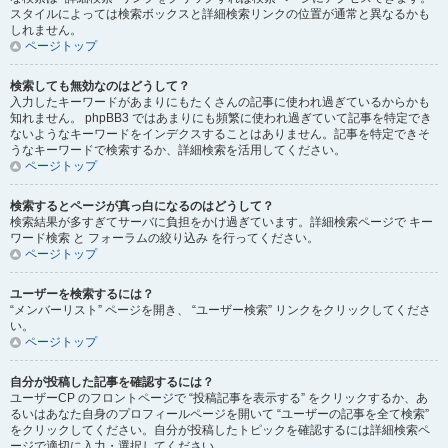
スタイルによっては検索ボックスと詳細検索リンクの位置が通常と異なるかも
しれません。
ページトップ
検索しても無効なのはどうして？
入力したキーワードがあまりにもたくさんの記事に使われ過ぎているからかも
知れません。 phpBB3 ではあまりにも頻繁に使われ過ぎていて記事を特定でき
ないようなキーワードをインデクスすることはありません。記事を特定できそ
うなキーワードで検索するか、詳細検索を活用してください。
ページトップ
検索するとページが真っ白になるのはどうして？
検索結果が多すぎてサーバに負担をかけ過ぎています。詳細検索ページで キー
ワード検索 と フォーラムの絞り込み を行ってください。
ページトップ
ユーザーを検索するには？
“メンバーリスト” ページを開き、 “ユーザー検索” リンクをクリックしてくださ
い。
ページトップ
自分が投稿した記事を確認するには？
ユーザーCP のフロントページで “投稿記事を表示する” をクリックするか、あ
るいはあなた自身のプロフィールページを開いて “ユーザーの記事を全て検索”
をクリックしてください。自分が投稿したトピックを確認するには詳細検索ペ
ージで適切に入力・選択してください。