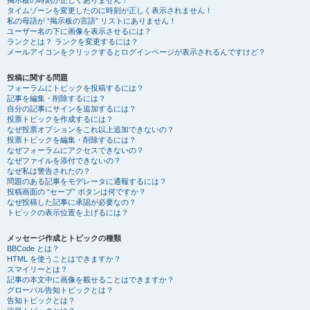
掲示板の時刻が正しくありません！
タイムゾーンを変更したのに時刻が正しく表示されません！
私の母語が “掲示板の言語” リストにありません！
ユーザー名の下に画像を表示させるには？
ランクとは？ ランクを変更するには？
メールアイコンをクリックするとログインページが表示されるんですけど？
投稿に関する問題
フォーラムにトピックを投稿するには？
記事を編集・削除するには？
自分の記事にサインを追加するには？
投票トピックを作成するには？
なぜ投票オプションをこれ以上追加できないの？
投票トピックを編集・削除するには？
なぜフォーラムにアクセスできないの？
なぜファイルを添付できないの？
なぜ私は警告されたの？
問題のある記事をモデレータに通報するには？
投稿画面の “セーブ” ボタンは何ですか？
なぜ投稿した記事に承認が必要なの？
トピックの表示位置を上げるには？
メッセージ作成とトピックの種類
BBCode とは？
HTML を使うことはできますか？
スマイリーとは？
記事の本文中に画像を載せることはできますか？
グローバル告知トピックとは？
告知トピックとは？