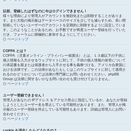
以前、登録したはずなのに今はログインできません！
様々な理由により管理人がアカウントを無効化または削除することがありま
す。また大抵の掲示板はデータベースのサイズを少しでも減らすため、長い間
投稿していないユーザーのアカウントを定期的に削除するように設定していま
す。このようなことがあるため、お手数ですが再度ユーザー登録を行っていた
だき、フォーラムに積極的に参加するようにしてください。
ページトップ
COPPA とは？
COPPA （児童オンライン・プライバシー保護法） とは、１３歳以下の子供に
個人情報を入力させるウェブサイトに対して、子供の個人情報の保管について
の承諾書を親または保護者から入手させる事を義務づける、アメリカ合衆国に
おける法律です。この法律があなたもしくはこのウェブサイトに対して適用さ
れるのかどうかについては法律の専門家にお問い合わせください。phpBB
Group は法律に関するいかなる問い合わせも受け付けておりません。
ページトップ
ユーザー登録できません！
管理人があなたの IPアドレス をアクセス禁止に指定しているか、あなたが登録
しようとしたユーザー名を禁止している可能性があります。また、管理人が掲
示板のユーザー登録を停止している可能性もあります。詳細は管理人にお問い
合わせください。
ページトップ
cookie を消去したらどうなるの？