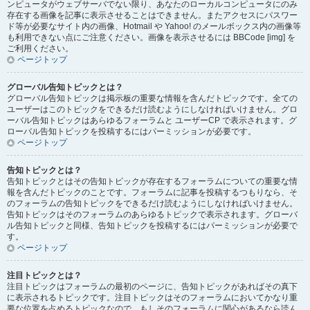
ンピュータがウェブサーバでない限り、あなたのローカルコンピュータにのみ
存在する画像を記事に表示させることはできません。またアクセスにパスワー
ド等が必要なサイト内の画像、Hotmail や Yahoo! のメールボックス内の画像等
も利用できない点にご注意ください。画像を表示させるには BBCode [img] を
ご利用ください。
ページトップ
グローバル告知トピックとは？
グローバル告知トピックは掲示板の重要な情報を含んだトピックです。全ての
ユーザーはこのトピックをできるだけ読むようにしなければいけません。グロ
ーバル告知トピックはあらゆるフォーラムと ユーザーCP で表示されます。グ
ローバル告知トピックを投稿するにはパーミッションが必要です。
ページトップ
告知トピックとは？
告知トピックとはその告知トピックが存在するフォーラムについての重要な情
報を含んだトピックのことです。フォーラムに記事を投稿するつもりなら、そ
のフォーラムの告知トピックをできるだけ読むようにしなければいけません。
告知トピックはそのフォーラムのあらゆるトピックで表示されます。グローバ
ル告知トピックと同様、告知トピックを投稿するにはパーミッションが必要で
す。
ページトップ
注目トピックとは？
注目トピックはフォーラムの最初のページに、告知トピックがあればその真下
に表示されるトピックです。注目トピックはそのフォーラムにおいてかなり重
要な位置を占めるトピックなので、もしそのフォーラムに関心があるなら読ん