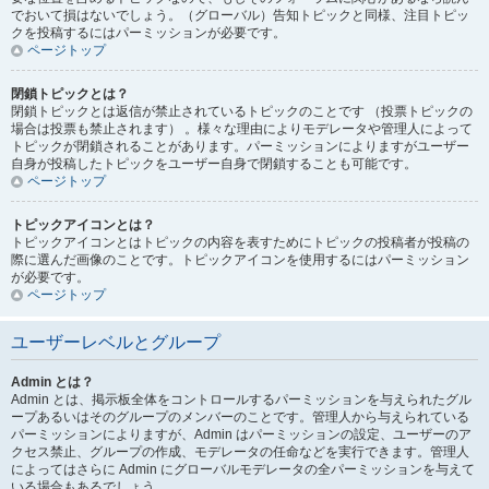
でおいて損はないでしょう。（グローバル）告知トピックと同様、注目トピッ
クを投稿するにはパーミッションが必要です。
ページトップ
閉鎖トピックとは？
閉鎖トピックとは返信が禁止されているトピックのことです （投票トピックの
場合は投票も禁止されます） 。様々な理由によりモデレータや管理人によって
トピックが閉鎖されることがあります。パーミッションによりますがユーザー
自身が投稿したトピックをユーザー自身で閉鎖することも可能です。
ページトップ
トピックアイコンとは？
トピックアイコンとはトピックの内容を表すためにトピックの投稿者が投稿の
際に選んだ画像のことです。トピックアイコンを使用するにはパーミッション
が必要です。
ページトップ
ユーザーレベルとグループ
Admin とは？
Admin とは、掲示板全体をコントロールするパーミッションを与えられたグル
ープあるいはそのグループのメンバーのことです。管理人から与えられている
パーミッションによりますが、Admin はパーミッションの設定、ユーザーのア
クセス禁止、グループの作成、モデレータの任命などを実行できます。管理人
によってはさらに Admin にグローバルモデレータの全パーミッションを与えて
いる場合もあるでしょう。