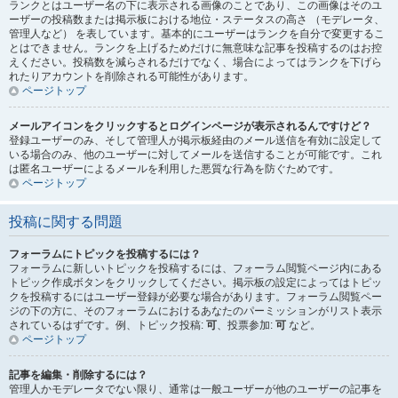
ランクとはユーザー名の下に表示される画像のことであり、この画像はそのユ
ーザーの投稿数または掲示板における地位・ステータスの高さ （モデレータ、
管理人など） を表しています。基本的にユーザーはランクを自分で変更するこ
とはできません。ランクを上げるためだけに無意味な記事を投稿するのはお控
えください。投稿数を減らされるだけでなく、場合によってはランクを下げら
れたりアカウントを削除される可能性があります。
ページトップ
メールアイコンをクリックするとログインページが表示されるんですけど？
登録ユーザーのみ、そして管理人が掲示板経由のメール送信を有効に設定して
いる場合のみ、他のユーザーに対してメールを送信することが可能です。これ
は匿名ユーザーによるメールを利用した悪質な行為を防ぐためです。
ページトップ
投稿に関する問題
フォーラムにトピックを投稿するには？
フォーラムに新しいトピックを投稿するには、フォーラム閲覧ページ内にある
トピック作成ボタンをクリックしてください。掲示板の設定によってはトピッ
クを投稿するにはユーザー登録が必要な場合があります。フォーラム閲覧ペー
ジの下の方に、そのフォーラムにおけるあなたのパーミッションがリスト表示
されているはずです。例、トピック投稿:
可
、投票参加:
可
など。
ページトップ
記事を編集・削除するには？
管理人かモデレータでない限り、通常は一般ユーザーが他のユーザーの記事を