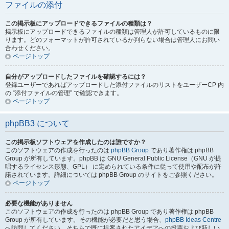
ファイルの添付
この掲示板にアップロードできるファイルの種類は？
掲示板にアップロードできるファイルの種類は管理人が許可しているものに限
ります。どのフォーマットが許可されているか判らない場合は管理人にお問い
合わせください。
ページトップ
自分がアップロードしたファイルを確認するには？
登録ユーザーであればアップロードした添付ファイルのリストをユーザーCP 内
の “添付ファイルの管理” で確認できます。
ページトップ
phpBB3 について
この掲示板ソフトウェアを作成したのは誰ですか？
このソフトウェアの作成を行ったのは
phpBB Group
であり著作権は phpBB
Group が所有しています。phpBB は GNU General Public License（GNU が提
唱するライセンス形態、GPL） に定められている条件に従って使用や配布が許
諾されています。詳細については phpBB Group のサイトをご参照ください。
ページトップ
必要な機能がありません
このソフトウェアの作成を行ったのは phpBB Group であり著作権は phpBB
Group が所有しています。その機能が必要だと思う場合、
phpBB Ideas Centre
へ訪問してください。そちらで既に提案されたアイデアへの投票および新しい