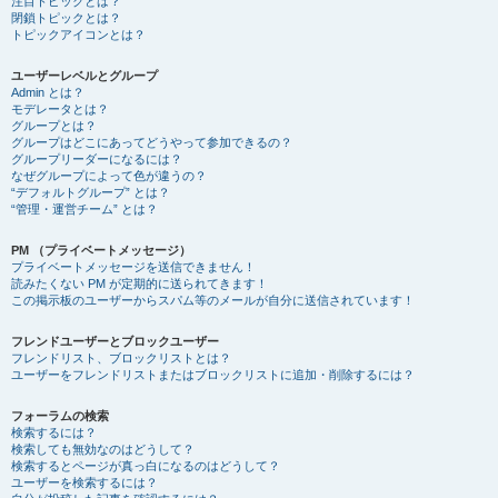
注目トピックとは？
閉鎖トピックとは？
トピックアイコンとは？
ユーザーレベルとグループ
Admin とは？
モデレータとは？
グループとは？
グループはどこにあってどうやって参加できるの？
グループリーダーになるには？
なぜグループによって色が違うの？
“デフォルトグループ” とは？
“管理・運営チーム” とは？
PM （プライベートメッセージ）
プライベートメッセージを送信できません！
読みたくない PM が定期的に送られてきます！
この掲示板のユーザーからスパム等のメールが自分に送信されています！
フレンドユーザーとブロックユーザー
フレンドリスト、ブロックリストとは？
ユーザーをフレンドリストまたはブロックリストに追加・削除するには？
フォーラムの検索
検索するには？
検索しても無効なのはどうして？
検索するとページが真っ白になるのはどうして？
ユーザーを検索するには？