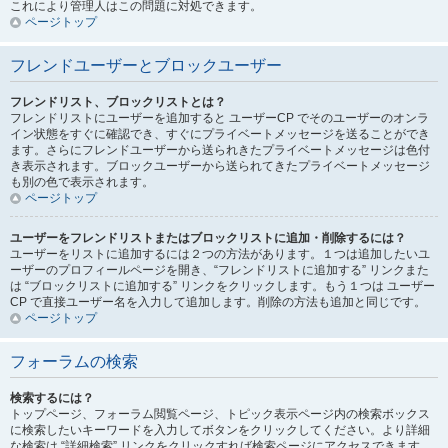
これにより管理人はこの問題に対処できます。
ページトップ
フレンドユーザーとブロックユーザー
フレンドリスト、ブロックリストとは？
フレンドリストにユーザーを追加すると ユーザーCP でそのユーザーのオンラ
イン状態をすぐに確認でき、すぐにプライベートメッセージを送ることができ
ます。さらにフレンドユーザーから送られきたプライベートメッセージは色付
き表示されます。ブロックユーザーから送られてきたプライベートメッセージ
も別の色で表示されます。
ページトップ
ユーザーをフレンドリストまたはブロックリストに追加・削除するには？
ユーザーをリストに追加するには２つの方法があります。１つは追加したいユ
ーザーのプロフィールページを開き、“フレンドリストに追加する” リンクまた
は “ブロックリストに追加する” リンクをクリックします。もう１つは ユーザー
CP で直接ユーザー名を入力して追加します。削除の方法も追加と同じです。
ページトップ
フォーラムの検索
検索するには？
トップページ、フォーラム閲覧ページ、トピック表示ページ内の検索ボックス
に検索したいキーワードを入力してボタンをクリックしてください。より詳細
な検索は “詳細検索” リンクをクリックすれば検索ページにアクセスできます。