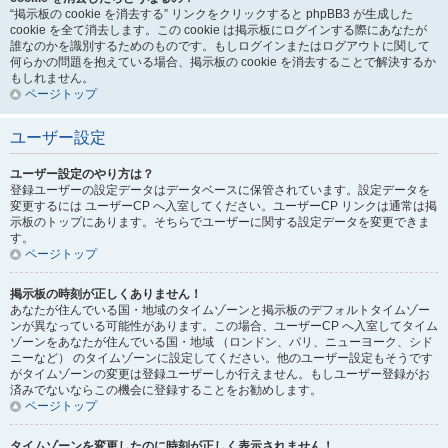
“掲示板の cookie を消去する” リンクをクリックすると phpBB3 が生成した
cookie を全て消去します。この cookie は掲示板にログインする際にあなたが
誰なのかを識別するためのものです。もしログインまたはログアウトに関して
何らかの問題を抱えている場合、掲示板の cookie を消去することで解決するか
もしれません。
ページトップ
ユーザー設定
ユーザー設定のやり方は？
登録ユーザーの設定データはデータベースに保管されています。設定データを
変更するには ユーザーCP へ入室してください。ユーザーCP リンクは通常は掲
示板のトップにあります。そちらでユーザーに関する設定データを変更できま
す。
ページトップ
掲示板の時刻が正しくありません！
あなたが住んでいる国・地域のタイムゾーンと掲示板のデフォルトタイムゾー
ンが異なっている可能性があります。この場合、ユーザーCP へ入室してタイム
ゾーンをあなたが住んでいる国・地域 （ロンドン、パリ、ニューヨーク、シド
ニーなど） のタイムゾーンに設定してください。他のユーザー設定もそうです
がタイムゾーンの変更は登録ユーザーしか行えません。もしユーザー登録がお
済みでないならこの機会に登録することをお勧めします。
ページトップ
タイムゾーンを変更したのに時刻が正しく表示されません！