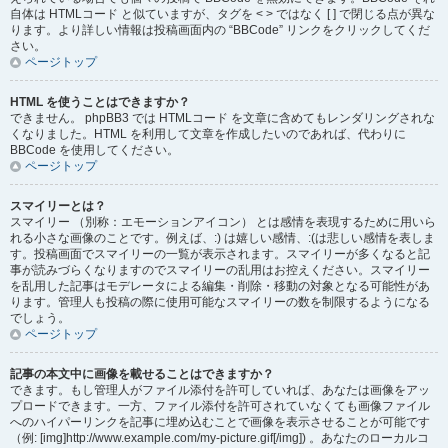
自体は HTMLコード と似ていますが、タグを < > ではなく [ ] で閉じる点が異な
ります。より詳しい情報は投稿画面内の “BBCode” リンクをクリックしてくだ
さい。
ページトップ
HTML を使うことはできますか？
できません。 phpBB3 では HTMLコード を文章に含めてもレンダリングされな
くなりました。HTML を利用して文章を作成したいのであれば、代わりに
BBCode を使用してください。
ページトップ
スマイリーとは？
スマイリー （別称：エモーションアイコン） とは感情を表現するために用いら
れる小さな画像のことです。例えば、:) は嬉しい感情、:(は悲しい感情を表しま
す。投稿画面でスマイリーの一覧が表示されます。スマイリーが多くなると記
事が読みづらくなりますのでスマイリーの乱用はお控えください。スマイリー
を乱用した記事はモデレータによる編集・削除・移動の対象となる可能性があ
ります。管理人も投稿の際に使用可能なスマイリーの数を制限するようになる
でしょう。
ページトップ
記事の本文中に画像を載せることはできますか？
できます。もし管理人がファイル添付を許可していれば、あなたは画像をアッ
プロードできます。一方、ファイル添付を許可されていなくても画像ファイル
へのハイパーリンクを記事に埋め込むことで画像を表示させることが可能です
（例: [img]http://www.example.com/my-picture.gif[/img]) 。あなたのローカルコ