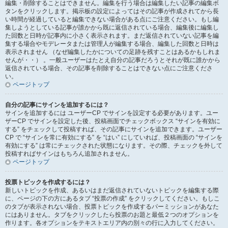
編集・削除することはできません。編集を行う場合は編集したい記事の編集ボ
タンをクリックします。掲示板の設定によってはその記事が作成されてから長
い時間が経過していると編集できない場合がある点にご注意ください。もし編
集しようとしている記事が誰かから既に返信されている場合、編集後に編集し
た回数と日時が記事内に小さく表示されます。まだ返信されていない記事を編
集する場合やモデレータまたは管理人が編集する場合、編集した回数と日時は
表示されません （なぜ編集したかについての足跡を残すことはあるかもしれま
せんが・・） 。一般ユーザーはたとえ自分の記事だろうとそれが既に誰かから
返信されている場合、その記事を削除することはできない点にご注意くださ
い。
ページトップ
自分の記事にサインを追加するには？
サインを追加するには ユーザーCP でサインを設定する必要があります。ユー
ザーCP でサインを設定した後、投稿画面でチェックボックス “サインを有効に
する” をチェックして投稿すれば、その記事にサインを追加できます。ユーザー
CP で “サインを常に有効にする” を “はい” にしていれば、投稿画面の “サインを
有効にする” は常にチェックされた状態になります。その際、チェックを外して
投稿すればサインはもちろん追加されません。
ページトップ
投票トピックを作成するには？
新しいトピックを作成、あるいはまだ返信されていないトピックを編集する際
に、ページの下の方にあるタブ “投票の作成” をクリックしてください。もしこ
のタブが表示されない場合、投票トピックを作成するパーミッションがあなた
にはありません。タブをクリックしたら投票のお題と最低２つのオプションを
作ります。各オプションをテキストエリア内の別々の行に入力してください。