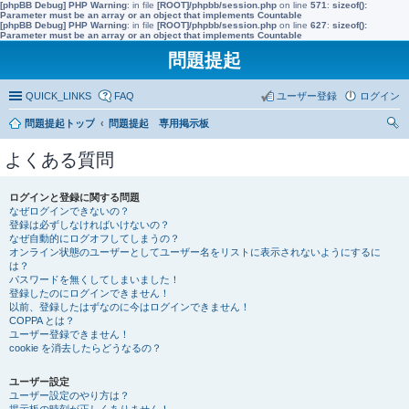
[phpBB Debug] PHP Warning
: in file
[ROOT]/phpbb/session.php
on line
571
:
sizeof():
Parameter must be an array or an object that implements Countable
[phpBB Debug] PHP Warning
: in file
[ROOT]/phpbb/session.php
on line
627
:
sizeof():
Parameter must be an array or an object that implements Countable
問題提起
QUICK_LINKS
FAQ
ユーザー登録
ログイン
問題提起トップ
問題提起 専用掲示板
索
よくある質問
ログインと登録に関する問題
なぜログインできないの？
登録は必ずしなければいけないの？
なぜ自動的にログオフしてしまうの？
オンライン状態のユーザーとしてユーザー名をリストに表示されないようにするに
は？
パスワードを無くしてしまいました！
登録したのにログインできません！
以前、登録したはずなのに今はログインできません！
COPPA とは？
ユーザー登録できません！
cookie を消去したらどうなるの？
ユーザー設定
ユーザー設定のやり方は？