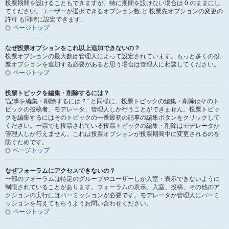
投票期間を設けることもできますが、特に期間を設けない場合は 0 のままにし
てください。ユーザーが選択できるオプション数 と 投票先オプションの変更の
許可 も同時に設定できます。
ページトップ
なぜ投票オプションをこれ以上追加できないの？
投票オプションの最大数は管理人によって設定されています。もっと多くの投
票オプションを追加する必要があると思う場合は管理人に相談してください。
ページトップ
投票トピックを編集・削除するには？
“記事を編集・削除するには？” と同様に、投票トピックの編集・削除はそのト
ピックの投稿者、モデレータ、管理人しか行うことができません。投票トピッ
クを編集するにはそのトピックの一番最初の記事の編集ボタンをクリックして
ください。一票でも投票されている投票トピックの編集・削除はモデレータか
管理人しか行えません。これは投票オプションが投票期間中に変更されるのを
防ぐためです。
ページトップ
なぜフォーラムにアクセスできないの？
一部のフォーラムは特定のグループやユーザーしか入室・表示できないように
制限されていることがあります。フォーラムの表示、入室、投稿、その他のア
クションの実行にはパーミッションが必要です。モデレータか管理人にパーミ
ッションを与えてもらうようお問い合わせください。
ページトップ