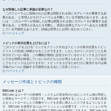
なぜ投稿した記事に承認が必要なの？
「このフォーラムに投稿された記事は閲覧される前にモデレータが審査する必
要がある」 と管理人がそのフォーラムを判断している可能性があります。ある
いは 「このユーザーが投稿した記事は閲覧される前にモデレータが審査する必
要がある」 と管理人があなたを判断し、承認が必要なグループへあなたを配置
している可能性もあります。詳細は管理人にお問い合わせください。
ページトップ
トピックの表示位置を上げるには？
“このトピックを上げる” リンクをクリックすればトピックの表示位置をトピッ
クリストの先頭に移動させることができます。しかしそのリンクがどこにも表
示されていない場合、この機能が無効に設定されているかトピックを上げるの
に十分な時間が経過していないかのどちらかが考えられます。トピックに返信
してもトピックは上がりますが、トピックを上げるためだけに返信するのは掲
示板のルールに抵触する可能性がある点にご注意ください。
ページトップ
メッセージ作成とトピックの種類
BBCode とは？
BBCode はユーザーの利便性・システムの安全性のためにシステム側が用意し
た簡単なマークアップ言語です。BBCode を使用することによって文章の見栄
えをコントロールしたり画像やリンクを文章に挿入したりできるようになりま
す。BBCode を使用するにはパーミッションが必要です。パーミッションが与
えられている場合でも個々の投稿で BBCode を無効にできます。BBCode それ