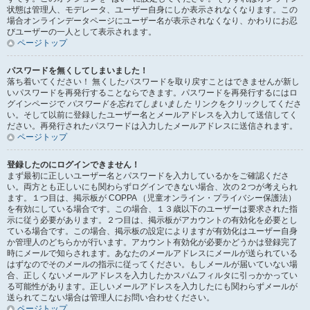
状態は管理人、モデレータ、ユーザー自身にしか表示されなくなります。この
場合オンラインデータページにユーザー名が表示されなくなり、かわりにお忍
びユーザーの一人として表示されます。
ページトップ
パスワードを無くしてしまいました！
落ち着いてください！ 無くしたパスワードを取り戻すことはできませんが新し
いパスワードを再発行することならできます。パスワードを再発行するにはロ
グインページで
パスワードを忘れてしまいました
リンクをクリックしてくださ
い。そして以前に登録したユーザー名とメールアドレスを入力して送信してく
ださい。再発行されたパスワードは入力したメールアドレスに送信されます。
ページトップ
登録したのにログインできません！
まず最初に正しいユーザー名とパスワードを入力しているかをご確認くださ
い。両方とも正しいにも関わらずログインできない場合、次の２つが考えられ
ます。１つ目は、掲示板が COPPA （児童オンライン・プライバシー保護法）
を有効にしている場合です。この場合、１３歳以下のユーザーは要求された指
示に従う必要があります。２つ目は、掲示板がアカウントの有効化を必要とし
ている場合です。この場合、掲示板の設定によりますが有効化はユーザー自身
か管理人のどちらかが行います。アカウント有効化が必要かどうかは登録完了
時にメールで知らされます。あなたのメールアドレスにメールが送られている
はずなのでそのメールの指示に従ってください。もしメールが届いていない場
合、正しくないメールアドレスを入力したかスパムフィルタに引っかかってい
る可能性があります。正しいメールアドレスを入力したにも関わらずメールが
送られてこない場合は管理人にお問い合わせください。
ページトップ