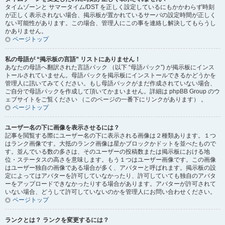
タイムゾーンと サマータイム/DST を正しく設定しているにもかかわらず時刻
が正しく表示されない場合、掲示板が置かれているサーバの設定時間が正しく
ない可能性があります。この場合、管理人にこの事を連絡し解決してもらうし
かありません。
ページトップ
私の母語が “掲示板の言語” リストにありません！
あなたの母語へ翻訳された言語パック （以下 “母語パック”) が掲示板にインス
トールされていません。母語パックを掲示板にインストールできるかどうかを
管理人に訊いてみてください。もし母語パックがまだ作成されていない場合、
ご自分で母語パックを作成して頂いてかまいません。詳細は phpBB Group のウ
ェブサイトをご覧ください （このページの一番下にリンクがあります） 。
ページトップ
ユーザー名の下に画像を表示させるには？
記事を閲覧する際にユーザー名の下に表示される画像は２種類あります。１つ
はランク画像です。大抵のランク画像は星かブロックかドットを並べたもので
す。並んでいる数の多さは、そのユーザーの投稿数または掲示板における地
位・ステータスの高さを意味します。もう１つはユーザー画像です。この画像
はユーザー独自の画像である場合が多く、アバターと呼ばれます。掲示板の設
定によってはアバターを許可していなかったり、許可していても独自のアバタ
ーをアップロードできなかったりする場合があります。アバターが許可されて
いない場合、どうして許可していないのかを管理人にお問い合わせください。
ページトップ
ランクとは？ ランクを変更するには？