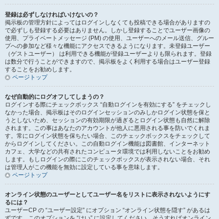
登録は必ずしなければいけないの？
掲示板の管理方針によってはログインしなくても投稿できる場合がありますの
で必ずしも登録する必要はありません。しかし登録することでユーザー画像の
使用、プライベートメッセージ (PM) の使用、ユーザーへのメール送信、グルー
プへの参加など様々な機能にアクセスできるようになります。未登録ユーザー
（ゲストユーザー） は利用できる機能が登録ユーザーよりも限られます。登録
は数分で行うことができますので、掲示板をよく利用する場合はユーザー登録
することをお勧めします。
ページトップ
なぜ自動的にログオフしてしまうの？
ログインする際にチェックボックス “自動ログインを有効にする” をチェックし
なかった場合、掲示板はそのログインセッションのみしかログイン状態を保と
うとしないため、セッションの有効期限が過ぎるとログイン状態も自然に解除
されます。この事はあなたのアカウントが他人に悪用される事を防いでくれま
す。常にログイン状態を保ちたい場合、このチェックボックスをチェックして
からログインしてください。この自動ログイン機能は図書館、インターネット
カフェ、大学などの共有されたコンピュータ環境では利用しないことをお勧め
します。もしログインの際にこのチェックボックスが表示されない場合、それ
は管理人がこの機能を無効に設定している事を意味します。
ページトップ
オンライン状態のユーザーとしてユーザー名をリストに表示されないようにす
るには？
ユーザーCP の “ユーザー設定” にオプション “オンライン状態を隠す” があるは
ずです。このオプションを “はい” に設定してください。そうすればオンライン