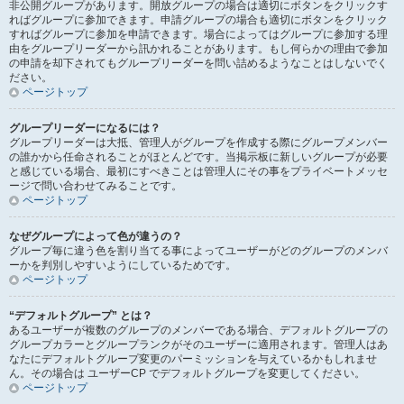
非公開グループがあります。開放グループの場合は適切にボタンをクリックす
ればグループに参加できます。申請グループの場合も適切にボタンをクリック
すればグループに参加を申請できます。場合によってはグループに参加する理
由をグループリーダーから訊かれることがあります。もし何らかの理由で参加
の申請を却下されてもグループリーダーを問い詰めるようなことはしないでく
ださい。
ページトップ
グループリーダーになるには？
グループリーダーは大抵、管理人がグループを作成する際にグループメンバー
の誰かから任命されることがほとんどです。当掲示板に新しいグループが必要
と感じている場合、最初にすべきことは管理人にその事をプライベートメッセ
ージで問い合わせてみることです。
ページトップ
なぜグループによって色が違うの？
グループ毎に違う色を割り当てる事によってユーザーがどのグループのメンバ
ーかを判別しやすいようにしているためです。
ページトップ
“デフォルトグループ” とは？
あるユーザーが複数のグループのメンバーである場合、デフォルトグループの
グループカラーとグループランクがそのユーザーに適用されます。管理人はあ
なたにデフォルトグループ変更のパーミッションを与えているかもしれませ
ん。その場合は ユーザーCP でデフォルトグループを変更してください。
ページトップ