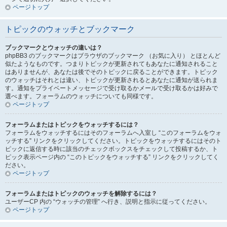
ページトップ
トピックのウォッチとブックマーク
ブックマークとウォッチの違いは？
phpBB3 のブックマークはブラウザのブックマーク （お気に入り） とほとんど
似たようなものです。つまりトピックが更新されてもあなたに通知されること
はありませんが、あなたは後でそのトピックに戻ることができます。トピック
のウォッチはそれとは違い、トピックが更新されるとあなたに通知が送られま
す。通知をプライベートメッセージで受け取るかメールで受け取るかは好みで
選べます。フォーラムのウォッチについても同様です。
ページトップ
フォーラムまたはトピックをウォッチするには？
フォーラムをウォッチするにはそのフォーラムへ入室し “このフォーラムをウォ
ッチする” リンクをクリックしてください。トピックをウォッチするにはそのト
ピックに返信する時に該当のチェックボックスをチェックして投稿するか、ト
ピック表示ページ内の “このトピックをウォッチする” リンクをクリックしてく
ださい。
ページトップ
フォーラムまたはトピックのウォッチを解除するには？
ユーザーCP 内の “ウォッチの管理” へ行き、説明と指示に従ってください。
ページトップ