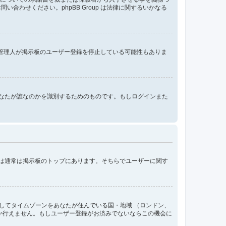
わせください。phpBB Group は法律に関するいかなる
、管理人が掲示板のユーザー登録を停止している可能性もありま
ンする際にあなたが誰なのかを識別するためのものです。もしログインまた
クは通常は掲示板のトップにあります。そちらでユーザーに関す
してタイムゾーンをあなたが住んでいる国・地域 （ロンドン、
か行えません。もしユーザー登録がお済みでないならこの機会に