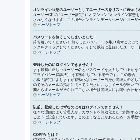
オンライン状態のユーザーとしてユーザー名をリストに表示さ
ユーザーCP の “ユーザー設定” にオプション “オンライン
されなくなります。この場合オンラインデータページにユーザ
ページトップ
パスワードを無くしてしまいました！
落ち着いてください！ 無くしたパスワードを取り戻すことは
ンクをクリックしてください。そして以前に登録したユーザー
ページトップ
登録したのにログインできません！
まず最初に正しいユーザー名とパスワードを入力しているかをご
プライバシー保護法） を有効にしている場合です。この場合
示板の設定によりますが有効化はユーザー自身か管理人のどち
のでそのメールの指示に従ってください。もしメールが届いて
関わらずメールが送られてこない場合は管理人にお問い合わせ
ページトップ
以前、登録したはずなのに今はログインできません！
様々な理由により管理人がアカウントを無効化または削除する
るように設定しています。このようなことがあるため、お手数
ページトップ
COPPA とは？
COPPA （児童オンライン・プライバシー保護法） とは、