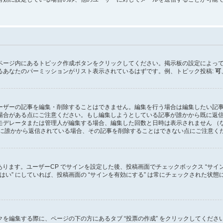
ページ内にあるトピック作成ボタンをクリックしてください。掲示板の設定によっ
るあなたのパーミッションがリスト表示されているはずです。例、トピック投稿:
可
ーザーの記事を編集・削除することはできません。編集を行う場合は編集したい記
場合がある点にご注意ください。もし編集しようとしている記事が誰かから既に返
モデレータまたは管理人が編集する場合、編集した回数と日時は表示されません （
既に誰かから返信されている場合、その記事を削除することはできない点にご注意く
あります。ユーザーCP でサインを設定した後、投稿画面でチェックボックス “サイ
を “はい” にしていれば、投稿画面の “サインを有効にする” は常にチェックされ
を編集する際に、ページの下の方にあるタブ “投票の作成” をクリックしてくだ