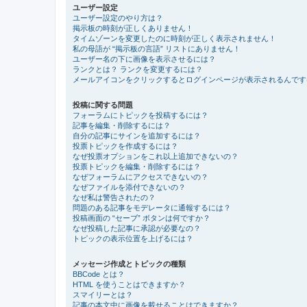
ユーザー設定
ユーザー設定のやり方は？
掲示板の時刻が正しくありません！
タイムゾーンを変更したのに時刻が正しく表示されません！
私の母語が “掲示板の言語” リストにありません！
ユーザー名の下に画像を表示させるには？
ランクとは？ ランクを変更するには？
メールアイコンをクリックするとログインページが表示されるんです
投稿に関する問題
フォーラムにトピックを投稿するには？
記事を編集・削除するには？
自分の記事にサインを追加するには？
投票トピックを作成するには？
なぜ投票オプションをこれ以上追加できないの？
投票トピックを編集・削除するには？
なぜフォーラムにアクセスできないの？
なぜファイルを添付できないの？
なぜ私は警告されたの？
問題のある記事をモデレータに通報するには？
投稿画面の “セーブ” ボタンは何ですか？
なぜ投稿した記事に承認が必要なの？
トピックの表示位置を上げるには？
メッセージ作成とトピックの種類
BBCode とは？
HTML を使うことはできますか？
スマイリーとは？
記事の本文中に画像を載せることはできますか？