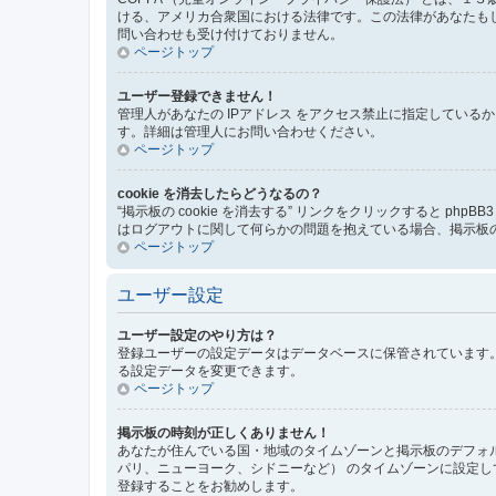
ける、アメリカ合衆国における法律です。この法律があなたもしく
問い合わせも受け付けておりません。
ページトップ
ユーザー登録できません！
管理人があなたの IPアドレス をアクセス禁止に指定してい
す。詳細は管理人にお問い合わせください。
ページトップ
cookie を消去したらどうなるの？
“掲示板の cookie を消去する” リンクをクリックすると ph
はログアウトに関して何らかの問題を抱えている場合、掲示板の 
ページトップ
ユーザー設定
ユーザー設定のやり方は？
登録ユーザーの設定データはデータベースに保管されています。
る設定データを変更できます。
ページトップ
掲示板の時刻が正しくありません！
あなたが住んでいる国・地域のタイムゾーンと掲示板のデフォル
パリ、ニューヨーク、シドニーなど） のタイムゾーンに設定
登録することをお勧めします。