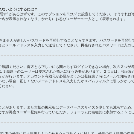
れないようにするには？
状態を隠す” があるはずです。このオプションを “はい” に設定してください。そう
ー名が表示されなくなり、かわりにお忍びユーザーの一人として表示されます。
できませんが新しいパスワードを再発行することならできます。パスワードを再発行
名とメールアドレスを入力して送信してください。再発行されたパスワードは入力
確認ください。両方とも正しいにも関わらずログインできない場合、次の２つが考えら
、１３歳以下のユーザーは要求された指示に従う必要があります。２つ目は、掲示板
らかが行います。アカウント有効化が必要かどうかは登録完了時にメールで知らさ
いない場合、正しくないメールアドレスを入力したかスパムフィルタに引っかかっ
ください。
ことがあります。また大抵の掲示板はデータベースのサイズを少しでも減らすため
ですが再度ユーザー登録を行っていただき、フォーラムに積極的に参加するように
１３歳以下の子供に個人情報を入力させるウェブサイトに対して、子供の個人情報の保