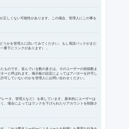
間が正しくない可能性があります。この場合、管理人にこの事を
るかどうかを管理人に訊いてみてください。もし母語パックがまだ
の一番下にリンクがあります） 。
べたものです。並んでいる数の多さは、そのユーザーの投稿数ま
バターと呼ばれます。掲示板の設定によってはアバターを許可し
て許可していないのかを管理人にお問い合わせください。
デレータ、管理人など） を表しています。基本的にユーザーは
なく、場合によってはランクを下げられたりアカウントを削除さ
です。これは匿名ユーザーによるメールを利用した悪質な行為を