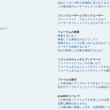
読みたくない PM が定期的に送られてきま
この掲示板のユーザーからスパム等のメー
フレンドユーザーとブロックユーザー
フレンドリスト、ブロックリストとは？
ユーザーをフレンドリストまたはブロック
けど？
フォーラムの検索
検索するには？
検索しても無効なのはどうして？
検索するとページが真っ白になるのはどう
ユーザーを検索するには？
自分が投稿した記事を確認するには？
トピックのウォッチとブックマーク
ブックマークとウォッチの違いは？
フォーラムまたはトピックをウォッチする
フォーラムまたはトピックのウォッチを解
ファイルの添付
この掲示板にアップロードできるファイル
自分がアップロードしたファイルを確認す
phpBB3 について
この掲示板ソフトウェアを作成したのは誰
必要な機能がありません
この掲示板に関連した不正・法的問題につ