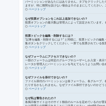
パーミッションがあなたにはありません。タブをクリックした
ますが、特に期間を設けない場合は 0 のままにしてください。
ページトップ
なぜ投票オプションをこれ以上追加できないの？
投票オプションの最大数は管理人によって設定されています。
ページトップ
投票トピックを編集・削除するには？
“記事を編集・削除するには？” と同様に、投票トピックの編
集ボタンをクリックしてください。一票でも投票されている投
ページトップ
なぜフォーラムにアクセスできないの？
一部のフォーラムは特定のグループやユーザーしか入室・表示
レータか管理人にパーミッションを与えてもらうようお問い合
ページトップ
なぜファイルを添付できないの？
ファイル添付のパーミッションは各フォーラム、各グループ、
たりするかもしれません。なぜファイル添付できないのかどう
ページトップ
なぜ私は警告されたの？
各掲示板サイトはそのサイト独自のルールを定めているのが普
たは管理人の判断であることにご注意ください。phpBB Gr