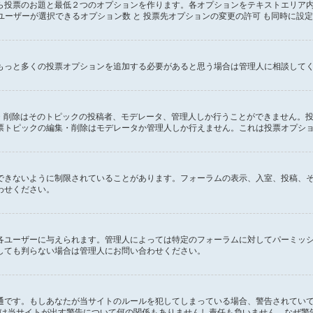
ら投票のお題と最低２つのオプションを作ります。各オプションをテキストエリア
ユーザーが選択できるオプション数 と 投票先オプションの変更の許可 も同時に設
もっと多くの投票オプションを追加する必要があると思う場合は管理人に相談して
集・削除はそのトピックの投稿者、モデレータ、管理人しか行うことができません。
票トピックの編集・削除はモデレータか管理人しか行えません。これは投票オプシ
できないように制限されていることがあります。フォーラムの表示、入室、投稿、
わせください。
各ユーザーに与えられます。管理人によっては特定のフォーラムに対してパーミッ
しても判らない場合は管理人にお問い合わせください。
通です。もしあなたが当サイトのルールを犯してしまっている場合、警告されてい
oup は当サイトが出す警告について何の関係もありませんし責任も負いません。な