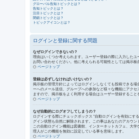
グローバル告知トピックとは？
告知トピックとは？
注目トピックとは？
閉鎖トピックとは？
トピックアイコンとは？
ログインと登録に関する問題
なぜログインできないの？
理由はいくつか考えられます。ユーザー登録の際に入力したユ
お問い合わせください。他に考えられる可能性としては掲示板
ページトップ
登録は必ずしなければいけないの？
掲示板の管理方針によってはログインしなくても投稿できる場合
ーへのメール送信、グループへの参加など様々な機能にアクセ
ますので、掲示板をよく利用する場合はユーザー登録すること
ページトップ
なぜ自動的にログオフしてしまうの？
ログインする際にチェックボックス “自動ログインを有効にす
グイン状態も自然に解除されます。この事はあなたのアカウン
この自動ログイン機能は図書館、インターネットカフェ、大学
理人がこの機能を無効に設定している事を意味します。
ページトップ