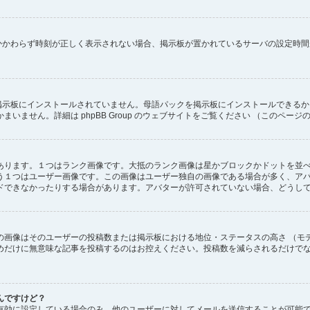
にもかかわらず時刻が正しく表示されない場合、掲示板が置かれているサーバの設定時
) が掲示板にインストールされていません。母語パックを掲示板にインストールでき
ません。詳細は phpBB Group のウェブサイトをご覧ください （このページ
あります。１つはランク画像です。大抵のランク画像は星かブロックかドットを並
う１つはユーザー画像です。この画像はユーザー独自の画像である場合が多く、ア
ドできなかったりする場合があります。アバターが許可されていない場合、どうし
の画像はそのユーザーの投稿数または掲示板における地位・ステータスの高さ （モ
めだけに無意味な記事を投稿するのはお控えください。投稿数を減らされるだけで
んですけど？
有効に設定している場合のみ、他のユーザーに対してメールを送信することが可能