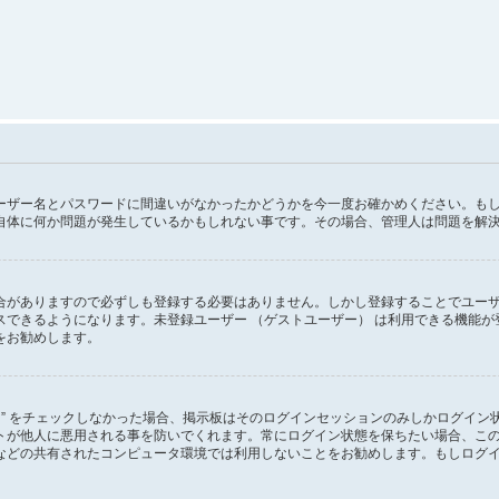
ーザー名とパスワードに間違いがなかったかどうかを今一度お確かめください。も
自体に何か問題が発生しているかもしれない事です。その場合、管理人は問題を解
がありますので必ずしも登録する必要はありません。しかし登録することでユーザー画
スできるようになります。未登録ユーザー （ゲストユーザー） は利用できる機能
をお勧めします。
る” をチェックしなかった場合、掲示板はそのログインセッションのみしかログイ
トが他人に悪用される事を防いでくれます。常にログイン状態を保ちたい場合、こ
などの共有されたコンピュータ環境では利用しないことをお勧めします。もしログ