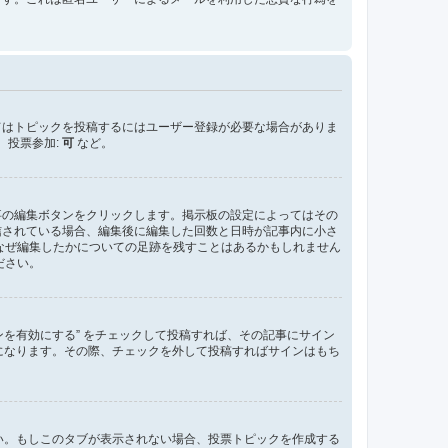
てはトピックを投稿するにはユーザー登録が必要な場合がありま
、投票参加:
可
など。
事の編集ボタンをクリックします。掲示板の設定によってはその
信されている場合、編集後に編集した回数と日時が記事内に小さ
なぜ編集したかについての足跡を残すことはあるかもしれません
ださい。
ンを有効にする” をチェックして投稿すれば、その記事にサイン
た状態になります。その際、チェックを外して投稿すればサインはもち
さい。もしこのタブが表示されない場合、投票トピックを作成する