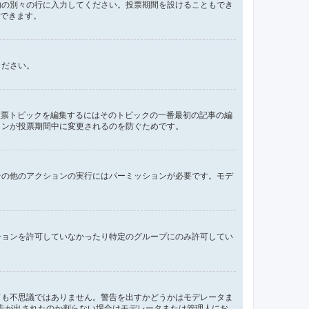
内の別々の行に入力してください。投票期間を設けることもでき
定できます。
ください。
投票トピックを編集するにはそのトピックの一番最初の記事の編
ョンが投票期間中に変更されるのを防ぐためです。
その他のアクションの実行にはパーミッションが必要です。モデ
ションを許可していなかったり特定のグループにのみ許可してい
ても不思議ではありません。警告を出すかどうかはモデレータま
ぜ警告が出されたのか判らない場合はモデレータまたは管理人にお