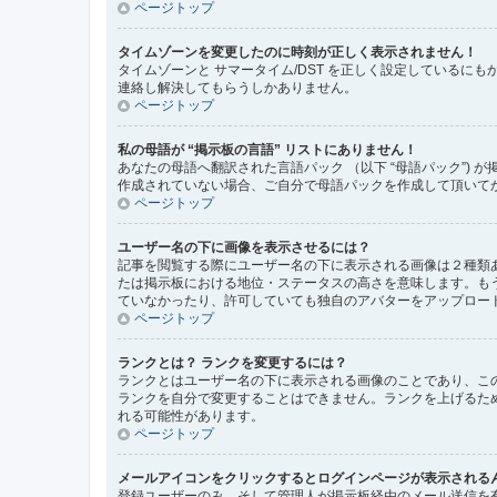
ページトップ
タイムゾーンを変更したのに時刻が正しく表示されません！
タイムゾーンと サマータイム/DST を正しく設定している
連絡し解決してもらうしかありません。
ページトップ
私の母語が “掲示板の言語” リストにありません！
あなたの母語へ翻訳された言語パック （以下 “母語パック”
作成されていない場合、ご自分で母語パックを作成して頂いてかまい
ページトップ
ユーザー名の下に画像を表示させるには？
記事を閲覧する際にユーザー名の下に表示される画像は２種類
たは掲示板における地位・ステータスの高さを意味します。も
ていなかったり、許可していても独自のアバターをアップロー
ページトップ
ランクとは？ ランクを変更するには？
ランクとはユーザー名の下に表示される画像のことであり、こ
ランクを自分で変更することはできません。ランクを上げるた
れる可能性があります。
ページトップ
メールアイコンをクリックするとログインページが表示される
登録ユーザーのみ、そして管理人が掲示板経由のメール送信を