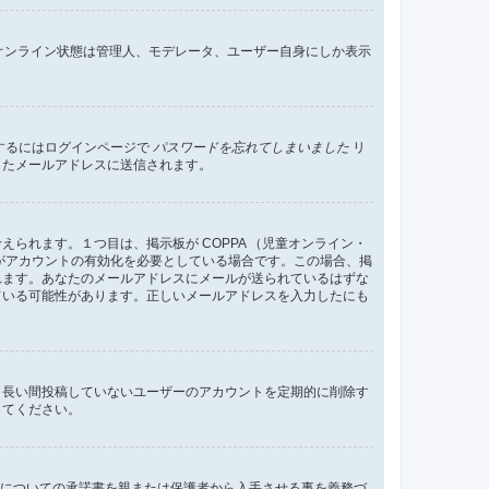
すればオンライン状態は管理人、モデレータ、ユーザー自身にしか表示
するにはログインページで
パスワードを忘れてしまいました
リ
したメールアドレスに送信されます。
れます。１つ目は、掲示板が COPPA （児童オンライン・
がアカウントの有効化を必要としている場合です。この場合、掲
れます。あなたのメールアドレスにメールが送られているはずな
ている可能性があります。正しいメールアドレスを入力したにも
、長い間投稿していないユーザーのアカウントを定期的に削除す
してください。
管についての承諾書を親または保護者から入手させる事を義務づ