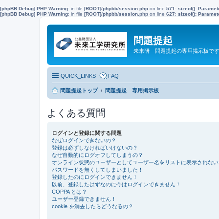
[phpBB Debug] PHP Warning
: in file
[ROOT]/phpbb/session.php
on line
571
:
sizeof(): Parame
[phpBB Debug] PHP Warning
: in file
[ROOT]/phpbb/session.php
on line
627
:
sizeof(): Parame
問題提起
未来研 問題提起の専用掲示板で
QUICK_LINKS
FAQ
問題提起トップ
問題提起 専用掲示板
よくある質問
ログインと登録に関する問題
なぜログインできないの？
登録は必ずしなければいけないの？
なぜ自動的にログオフしてしまうの？
オンライン状態のユーザーとしてユーザー名をリストに表示されない
パスワードを無くしてしまいました！
登録したのにログインできません！
以前、登録したはずなのに今はログインできません！
COPPA とは？
ユーザー登録できません！
cookie を消去したらどうなるの？