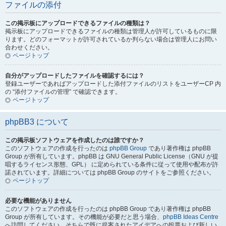
ファイルの添付
この掲示板にアップロードできるファイルの種類は？
掲示板にアップロードできるファイルの種類は管理人が許可しているものに限
ります。どのフォーマットが許可されているか判らない場合は管理人にお問い
合わせください。
ページトップ
自分がアップロードしたファイルを確認するには？
登録ユーザーであればアップロードした添付ファイルのリストをユーザーCP 内
の “添付ファイルの管理” で確認できます。
ページトップ
phpBB3 について
この掲示板ソフトウェアを作成したのは誰ですか？
このソフトウェアの作成を行ったのは
phpBB Group
であり著作権は phpBB
Group が所有しています。phpBB は GNU General Public License（GNU が提
唱するライセンス形態、GPL） に定められている条件に従って使用や配布が許
諾されています。詳細については phpBB Group のサイトをご参照ください。
ページトップ
必要な機能がありません
このソフトウェアの作成を行ったのは phpBB Group であり著作権は phpBB
Group が所有しています。その機能が必要だと思う場合、
phpBB Ideas Centre
へ訪問してください。そちらで既に提案されたアイデアへの投票および新しい