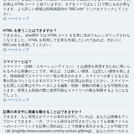
自体は HTMLコード と似ていますが、タグを < > ではなく [ ] で閉じる点が異な
ります。より詳しい情報は投稿画面内の “BBCode” リンクをクリックしてくだ
さい。
ページトップ
HTML を使うことはできますか？
できません。 phpBB3 では HTMLコード を文章に含めてもレンダリングされな
くなりました。HTML を利用して文章を作成したいのであれば、代わりに
BBCode を使用してください。
ページトップ
スマイリーとは？
スマイリー （別称：エモーションアイコン） とは感情を表現するために用いら
れる小さな画像のことです。例えば、:) は嬉しい感情、:(は悲しい感情を表しま
す。投稿画面でスマイリーの一覧が表示されます。スマイリーが多くなると記
事が読みづらくなりますのでスマイリーの乱用はお控えください。スマイリー
を乱用した記事はモデレータによる編集・削除・移動の対象となる可能性があ
ります。管理人も投稿の際に使用可能なスマイリーの数を制限するようになる
でしょう。
ページトップ
記事の本文中に画像を載せることはできますか？
できます。もし管理人がファイル添付を許可していれば、あなたは画像をアッ
プロードできます。一方、ファイル添付を許可されていなくても画像ファイル
へのハイパーリンクを記事に埋め込むことで画像を表示させることが可能です
（例: [img]http://www.example.com/my-picture.gif[/img]) 。あなたのローカルコ