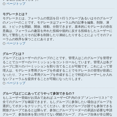
ページトップ
モデレータとは？
モデレータとは、フォーラムの世話を日々行うグループあるいはそのグループ
のメンバーのことです。モデレータはフォーラム内の記事を編集、削除、凍
結、トピックを閉鎖、開放、移動、分割できます。基本的にモデレータの存在
意義は、フォーラムの趣旨を外れた投稿や規約に反する投稿をしたユーザーに
対して警告したりその記事を削除したり凍結したりすることによってそのフォ
ーラムの秩序を保つことにあります。
ページトップ
グループとは？
グループとはユーザーのグループのことです。管理人はこのグループを管理す
ることでユーザーのパーミッションをコントロールしています。管理人は各グ
ループに別々のパーミッションを割り当てることが可能です。これによって管
理人は、モデレータ専用グループを作成することでモデレータの管理が容易に
なったり、フォーラム専用グループを作成することで特定のユーザーしか入れ
ないフォーラムを提供することが可能になったりします。
ページトップ
グループはどこにあってどうやって参加できるの？
もしユーザー登録がお済みであれば ユーザーCP 内のタブ “メンバーリスト” で
全てのグループを確認できます。もしグループに参加したい場合はグループを
選択してボタンをクリックしてください。全てのグループが誰でも参加できる
開放グループであるとは限らず、参加にグループリーダーの承認が必要な申請
グループ、参加自体を受け付けてない閉鎖グループ、グループ自体が非公開な