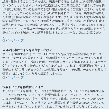
編集・削除することはできません。編集を行う場合は編集したい記事の編集ボ
タンをクリックします。掲示板の設定によってはその記事が作成されてから長
い時間が経過していると編集できない場合がある点にご注意ください。もし編
集しようとしている記事が誰かから既に返信されている場合、編集後に編集し
た回数と日時が記事内に小さく表示されます。まだ返信されていない記事を編
集する場合やモデレータまたは管理人が編集する場合、編集した回数と日時は
表示されません （なぜ編集したかについての足跡を残すことはあるかもしれま
せんが・・） 。一般ユーザーはたとえ自分の記事だろうとそれが既に誰かから
返信されている場合、その記事を削除することはできない点にご注意くださ
い。
ページトップ
自分の記事にサインを追加するには？
サインを追加するには ユーザーCP でサインを設定する必要があります。ユー
ザーCP でサインを設定した後、投稿画面でチェックボックス “サインを有効に
する” をチェックして投稿すれば、その記事にサインを追加できます。ユーザー
CP で “サインを常に有効にする” を “はい” にしていれば、投稿画面の “サインを
有効にする” は常にチェックされた状態になります。その際、チェックを外して
投稿すればサインはもちろん追加されません。
ページトップ
投票トピックを作成するには？
新しいトピックを作成、あるいはまだ返信されていないトピックを編集する際
に、ページの下の方にあるタブ “投票の作成” をクリックしてください。もしこ
のタブが表示されない場合、投票トピックを作成するパーミッションがあなた
にはありません。タブをクリックしたら投票のお題と最低２つのオプションを
作ります。各オプションをテキストエリア内の別々の行に入力してください。