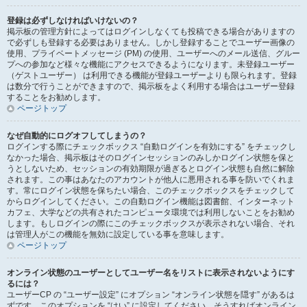
登録は必ずしなければいけないの？
掲示板の管理方針によってはログインしなくても投稿できる場合がありますの
で必ずしも登録する必要はありません。しかし登録することでユーザー画像の
使用、プライベートメッセージ (PM) の使用、ユーザーへのメール送信、グルー
プへの参加など様々な機能にアクセスできるようになります。未登録ユーザー
（ゲストユーザー） は利用できる機能が登録ユーザーよりも限られます。登録
は数分で行うことができますので、掲示板をよく利用する場合はユーザー登録
することをお勧めします。
ページトップ
なぜ自動的にログオフしてしまうの？
ログインする際にチェックボックス “自動ログインを有効にする” をチェックし
なかった場合、掲示板はそのログインセッションのみしかログイン状態を保と
うとしないため、セッションの有効期限が過ぎるとログイン状態も自然に解除
されます。この事はあなたのアカウントが他人に悪用される事を防いでくれま
す。常にログイン状態を保ちたい場合、このチェックボックスをチェックして
からログインしてください。この自動ログイン機能は図書館、インターネット
カフェ、大学などの共有されたコンピュータ環境では利用しないことをお勧め
します。もしログインの際にこのチェックボックスが表示されない場合、それ
は管理人がこの機能を無効に設定している事を意味します。
ページトップ
オンライン状態のユーザーとしてユーザー名をリストに表示されないようにす
るには？
ユーザーCP の “ユーザー設定” にオプション “オンライン状態を隠す” があるは
ずです。このオプションを “はい” に設定してください。そうすればオンライン