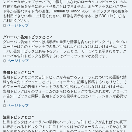
ンピュータがウェブサーバでない限り、あなたのローカルコンピュータにのみ
存在する画像を記事に表示させることはできません。またアクセスにパスワー
ド等が必要なサイト内の画像、Hotmail や Yahoo! のメールボックス内の画像等
も利用できない点にご注意ください。画像を表示させるには BBCode [img] を
ご利用ください。
ページトップ
グローバル告知トピックとは？
グローバル告知トピックは掲示板の重要な情報を含んだトピックです。全ての
ユーザーはこのトピックをできるだけ読むようにしなければいけません。グロ
ーバル告知トピックはあらゆるフォーラムと ユーザーCP で表示されます。グ
ローバル告知トピックを投稿するにはパーミッションが必要です。
ページトップ
告知トピックとは？
告知トピックとはその告知トピックが存在するフォーラムについての重要な情
報を含んだトピックのことです。フォーラムに記事を投稿するつもりなら、そ
のフォーラムの告知トピックをできるだけ読むようにしなければいけません。
告知トピックはそのフォーラムのあらゆるトピックで表示されます。グローバ
ル告知トピックと同様、告知トピックを投稿するにはパーミッションが必要で
す。
ページトップ
注目トピックとは？
注目トピックはフォーラムの最初のページに、告知トピックがあればその真下
に表示されるトピックです。注目トピックはそのフォーラムにおいてかなり重
要な位置を占めるトピックなので、もしそのフォーラムに関心があるなら読ん