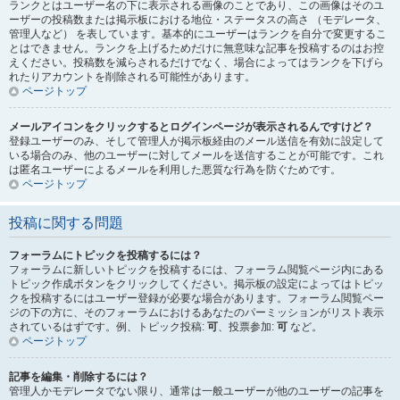
ランクとはユーザー名の下に表示される画像のことであり、この画像はそのユ
ーザーの投稿数または掲示板における地位・ステータスの高さ （モデレータ、
管理人など） を表しています。基本的にユーザーはランクを自分で変更するこ
とはできません。ランクを上げるためだけに無意味な記事を投稿するのはお控
えください。投稿数を減らされるだけでなく、場合によってはランクを下げら
れたりアカウントを削除される可能性があります。
ページトップ
メールアイコンをクリックするとログインページが表示されるんですけど？
登録ユーザーのみ、そして管理人が掲示板経由のメール送信を有効に設定して
いる場合のみ、他のユーザーに対してメールを送信することが可能です。これ
は匿名ユーザーによるメールを利用した悪質な行為を防ぐためです。
ページトップ
投稿に関する問題
フォーラムにトピックを投稿するには？
フォーラムに新しいトピックを投稿するには、フォーラム閲覧ページ内にある
トピック作成ボタンをクリックしてください。掲示板の設定によってはトピッ
クを投稿するにはユーザー登録が必要な場合があります。フォーラム閲覧ペー
ジの下の方に、そのフォーラムにおけるあなたのパーミッションがリスト表示
されているはずです。例、トピック投稿:
可
、投票参加:
可
など。
ページトップ
記事を編集・削除するには？
管理人かモデレータでない限り、通常は一般ユーザーが他のユーザーの記事を