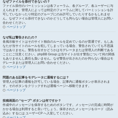
なぜファイルを添付できないの？
ファイル添付のパーミッションは各フォーラム、各グループ、各ユーザーに与
えられます。管理人によっては特定のフォーラムに対してパーミッションを許
可していなかったり特定のグループにのみ許可していたりするかもしれませ
ん。なぜファイル添付できないのかどうしても判らない場合は管理人にお問い
合わせください。
ページトップ
なぜ私は警告されたの？
各掲示板サイトはそのサイト独自のルールを定めているのが普通です。もしあ
なたが当サイトのルールを犯してしまっている場合、警告されていても不思議
ではありません。警告を出すかどうかはモデレータまたは管理人の判断である
ことにご注意ください。phpBB Group は当サイトが出す警告について何の関係
もありませんし責任も負いません。なぜ警告が出されたのか判らない場合はモ
デレータまたは管理人にお問い合わせください。
ページトップ
問題のある記事をモデレータに通報するには？
管理人が記事の通報を許可している場合、記事内に通報ボタンが表示されま
す。そのボタンをクリックすれば通報ページへ移動できます。
ページトップ
投稿画面の “セーブ” ボタンは何ですか？
作成中のメッセージを保存するためのボタンです。メッセージの完成に時間が
かかる場合は利用すると良いでしょう。保存されたメッセージをロード（読み
込み）するには ユーザーCP へ入室してください。
ページトップ