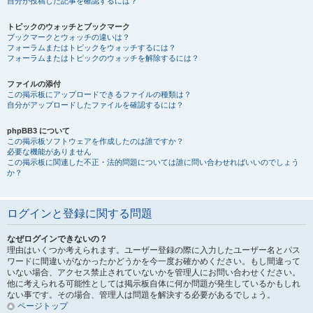
自分が投稿した記事を確認するには？
トピックのウォッチとブックマーク
ブックマークとウォッチの違いは？
フォーラムまたはトピックをウォッチするには？
フォーラムまたはトピックのウォッチを解除するには？
ファイルの添付
この掲示板にアップロードできるファイルの種類は？
自分がアップロードしたファイルを確認するには？
phpBB3 について
この掲示板ソフトウェアを作成したのは誰ですか？
必要な機能がありません
この掲示板に関連した不正・法的問題については誰に問い合わせればいいのでしょう
か？
ログインと登録に関する問題
なぜログインできないの？
理由はいくつか考えられます。ユーザー登録の際に入力したユーザー名とパス
ワードに間違いがなかったかどうかを今一度お確かめください。もし間違って
いない場合、アクセス禁止されていないかを管理人にお問い合わせください。
他に考えられる可能性としては掲示板自体に何か問題が発生しているかもしれ
ない事です。その場合、管理人は問題を解決する必要があるでしょう。
ページトップ