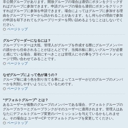
非公開グループがあります。開放グループの場合は適切にボタンをクリックす
ればグループに参加できます。申請グループの場合も適切にボタンをクリック
すればグループに参加を申請できます。場合によってはグループに参加する理
由をグループリーダーから訊かれることがあります。もし何らかの理由で参加
の申請を却下されてもグループリーダーを問い詰めるようなことはしないでく
ださい。
ページトップ
グループリーダーになるには？
グループリーダーは大抵、管理人がグループを作成する際にグループメンバー
の誰かから任命されることがほとんどです。当掲示板に新しいグループが必要
と感じている場合、最初にすべきことは管理人にその事をプライベートメッセ
ージで問い合わせてみることです。
ページトップ
なぜグループによって色が違うの？
グループ毎に違う色を割り当てる事によってユーザーがどのグループのメンバ
ーかを判別しやすいようにしているためです。
ページトップ
“デフォルトグループ” とは？
あるユーザーが複数のグループのメンバーである場合、デフォルトグループの
グループカラーとグループランクがそのユーザーに適用されます。管理人はあ
なたにデフォルトグループ変更のパーミッションを与えているかもしれませ
ん。その場合は ユーザーCP でデフォルトグループを変更してください。
ページトップ