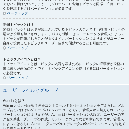
でおいて損はないでしょう。（グローバル）告知トピックと同様、注目トピッ
クを投稿するにはパーミッションが必要です。
ページトップ
閉鎖トピックとは？
閉鎖トピックとは返信が禁止されているトピックのことです （投票トピックの
場合は投票も禁止されます） 。様々な理由によりモデレータや管理人によって
トピックが閉鎖されることがあります。パーミッションによりますがユーザー
自身が投稿したトピックをユーザー自身で閉鎖することも可能です。
ページトップ
トピックアイコンとは？
トピックアイコンとはトピックの内容を表すためにトピックの投稿者が投稿の
際に選んだ画像のことです。トピックアイコンを使用するにはパーミッション
が必要です。
ページトップ
ユーザーレベルとグループ
Admin とは？
Admin とは、掲示板全体をコントロールするパーミッションを与えられたグル
ープあるいはそのグループのメンバーのことです。管理人から与えられている
パーミッションによりますが、Admin はパーミッションの設定、ユーザーのア
クセス禁止、グループの作成、モデレータの任命などを実行できます。管理人
によってはさらに Admin にグローバルモデレータの全パーミッションを与えて
いる場合もあるでしょう。