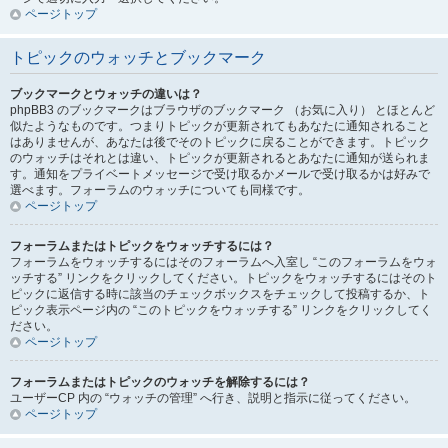
ページトップ
トピックのウォッチとブックマーク
ブックマークとウォッチの違いは？
phpBB3 のブックマークはブラウザのブックマーク （お気に入り） とほとんど
似たようなものです。つまりトピックが更新されてもあなたに通知されること
はありませんが、あなたは後でそのトピックに戻ることができます。トピック
のウォッチはそれとは違い、トピックが更新されるとあなたに通知が送られま
す。通知をプライベートメッセージで受け取るかメールで受け取るかは好みで
選べます。フォーラムのウォッチについても同様です。
ページトップ
フォーラムまたはトピックをウォッチするには？
フォーラムをウォッチするにはそのフォーラムへ入室し “このフォーラムをウォ
ッチする” リンクをクリックしてください。トピックをウォッチするにはそのト
ピックに返信する時に該当のチェックボックスをチェックして投稿するか、ト
ピック表示ページ内の “このトピックをウォッチする” リンクをクリックしてく
ださい。
ページトップ
フォーラムまたはトピックのウォッチを解除するには？
ユーザーCP 内の “ウォッチの管理” へ行き、説明と指示に従ってください。
ページトップ