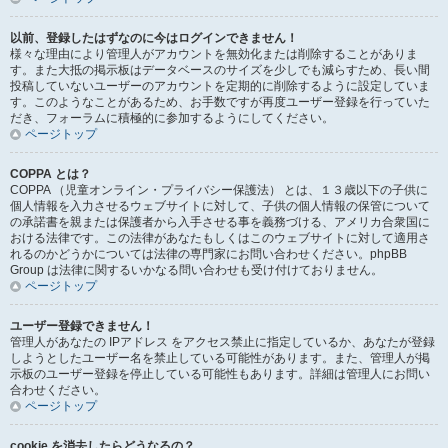
以前、登録したはずなのに今はログインできません！
様々な理由により管理人がアカウントを無効化または削除することがありま
す。また大抵の掲示板はデータベースのサイズを少しでも減らすため、長い間
投稿していないユーザーのアカウントを定期的に削除するように設定していま
す。このようなことがあるため、お手数ですが再度ユーザー登録を行っていた
だき、フォーラムに積極的に参加するようにしてください。
ページトップ
COPPA とは？
COPPA （児童オンライン・プライバシー保護法） とは、１３歳以下の子供に
個人情報を入力させるウェブサイトに対して、子供の個人情報の保管について
の承諾書を親または保護者から入手させる事を義務づける、アメリカ合衆国に
おける法律です。この法律があなたもしくはこのウェブサイトに対して適用さ
れるのかどうかについては法律の専門家にお問い合わせください。phpBB
Group は法律に関するいかなる問い合わせも受け付けておりません。
ページトップ
ユーザー登録できません！
管理人があなたの IPアドレス をアクセス禁止に指定しているか、あなたが登録
しようとしたユーザー名を禁止している可能性があります。また、管理人が掲
示板のユーザー登録を停止している可能性もあります。詳細は管理人にお問い
合わせください。
ページトップ
cookie を消去したらどうなるの？