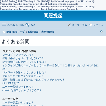
[phpBB Debug] PHP Warning
: in file
[ROOT]/phpbb/session.php
on line
571
:
sizeof():
Parameter must be an array or an object that implements Countable
[phpBB Debug] PHP Warning
: in file
[ROOT]/phpbb/session.php
on line
627
:
sizeof():
Parameter must be an array or an object that implements Countable
問題提起
QUICK_LINKS
FAQ
ユーザー登録
ログイン
問題提起トップ
問題提起 専用掲示板
索
よくある質問
ログインと登録に関する問題
なぜログインできないの？
登録は必ずしなければいけないの？
なぜ自動的にログオフしてしまうの？
オンライン状態のユーザーとしてユーザー名をリストに表示されないようにするに
は？
パスワードを無くしてしまいました！
登録したのにログインできません！
以前、登録したはずなのに今はログインできません！
COPPA とは？
ユーザー登録できません！
cookie を消去したらどうなるの？
ユーザー設定
ユーザー設定のやり方は？