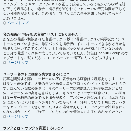
タイムゾーンと サマータイム/DST を正しく設定しているにもかかわらず時刻
が正しく表示されない場合、掲示板が置かれているサーバの設定時間が正しく
ない可能性があります。この場合、管理人にこの事を連絡し解決してもらうし
かありません。
ページトップ
私の母語が “掲示板の言語” リストにありません！
あなたの母語へ翻訳された言語パック （以下 “母語パック”) が掲示板にインス
トールされていません。母語パックを掲示板にインストールできるかどうかを
管理人に訊いてみてください。もし母語パックがまだ作成されていない場合、
ご自分で母語パックを作成して頂いてかまいません。詳細は phpBB Group のウ
ェブサイトをご覧ください （このページの一番下にリンクがあります） 。
ページトップ
ユーザー名の下に画像を表示させるには？
記事を閲覧する際にユーザー名の下に表示される画像は２種類あります。１つ
はランク画像です。大抵のランク画像は星かブロックかドットを並べたもので
す。並んでいる数の多さは、そのユーザーの投稿数または掲示板における地
位・ステータスの高さを意味します。もう１つはユーザー画像です。この画像
はユーザー独自の画像である場合が多く、アバターと呼ばれます。掲示板の設
定によってはアバターを許可していなかったり、許可していても独自のアバタ
ーをアップロードできなかったりする場合があります。アバターが許可されて
いない場合、どうして許可していないのかを管理人にお問い合わせください。
ページトップ
ランクとは？ ランクを変更するには？