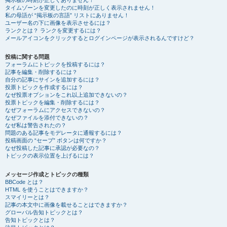
掲示板の時刻が正しくありません！
タイムゾーンを変更したのに時刻が正しく表示されません！
私の母語が “掲示板の言語” リストにありません！
ユーザー名の下に画像を表示させるには？
ランクとは？ ランクを変更するには？
メールアイコンをクリックするとログインページが表示されるんですけど？
投稿に関する問題
フォーラムにトピックを投稿するには？
記事を編集・削除するには？
自分の記事にサインを追加するには？
投票トピックを作成するには？
なぜ投票オプションをこれ以上追加できないの？
投票トピックを編集・削除するには？
なぜフォーラムにアクセスできないの？
なぜファイルを添付できないの？
なぜ私は警告されたの？
問題のある記事をモデレータに通報するには？
投稿画面の “セーブ” ボタンは何ですか？
なぜ投稿した記事に承認が必要なの？
トピックの表示位置を上げるには？
メッセージ作成とトピックの種類
BBCode とは？
HTML を使うことはできますか？
スマイリーとは？
記事の本文中に画像を載せることはできますか？
グローバル告知トピックとは？
告知トピックとは？