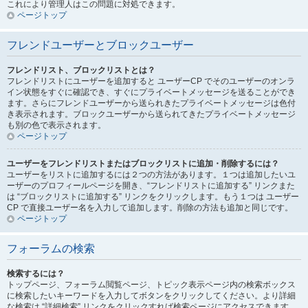
これにより管理人はこの問題に対処できます。
ページトップ
フレンドユーザーとブロックユーザー
フレンドリスト、ブロックリストとは？
フレンドリストにユーザーを追加すると ユーザーCP でそのユーザーのオンラ
イン状態をすぐに確認でき、すぐにプライベートメッセージを送ることができ
ます。さらにフレンドユーザーから送られきたプライベートメッセージは色付
き表示されます。ブロックユーザーから送られてきたプライベートメッセージ
も別の色で表示されます。
ページトップ
ユーザーをフレンドリストまたはブロックリストに追加・削除するには？
ユーザーをリストに追加するには２つの方法があります。１つは追加したいユ
ーザーのプロフィールページを開き、“フレンドリストに追加する” リンクまた
は “ブロックリストに追加する” リンクをクリックします。もう１つは ユーザー
CP で直接ユーザー名を入力して追加します。削除の方法も追加と同じです。
ページトップ
フォーラムの検索
検索するには？
トップページ、フォーラム閲覧ページ、トピック表示ページ内の検索ボックス
に検索したいキーワードを入力してボタンをクリックしてください。より詳細
な検索は “詳細検索” リンクをクリックすれば検索ページにアクセスできます。