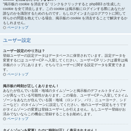
“掲示板の cookie を消去する” リンクをクリックすると phpBB3 が生成した
cookie を全て消去します。この cookie は掲示板にログインする際にあなたが
誰なのかを識別するためのものです。もしログインまたはログアウトに関して
何らかの問題を抱えている場合、掲示板の cookie を消去することで解決するか
もしれません。
ページトップ
ユーザー設定
ユーザー設定のやり方は？
登録ユーザーの設定データはデータベースに保管されています。設定データを
変更するには ユーザーCP へ入室してください。ユーザーCP リンクは通常は掲
示板のトップにあります。そちらでユーザーに関する設定データを変更できま
す。
ページトップ
掲示板の時刻が正しくありません！
あなたが住んでいる国・地域のタイムゾーンと掲示板のデフォルトタイムゾー
ンが異なっている可能性があります。この場合、ユーザーCP へ入室してタイム
ゾーンをあなたが住んでいる国・地域 （ロンドン、パリ、ニューヨーク、シド
ニーなど） のタイムゾーンに設定してください。他のユーザー設定もそうです
がタイムゾーンの変更は登録ユーザーしか行えません。もしユーザー登録がお
済みでないならこの機会に登録することをお勧めします。
ページトップ
タイムゾーンを変更したのに時刻が正しく表示されません！