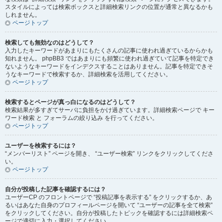
スタイルによっては検索ボックスと詳細検索リンクの位置が通常と異なるかも
しれません。
ページトップ
検索しても無効なのはどうして？
入力したキーワードがあまりにもたくさんの記事に使われ過ぎているからかも
知れません。 phpBB3 ではあまりにも頻繁に使われ過ぎていて記事を特定でき
ないようなキーワードをインデクスすることはありません。記事を特定できそ
うなキーワードで検索するか、詳細検索を活用してください。
ページトップ
検索するとページが真っ白になるのはどうして？
検索結果が多すぎてサーバに負担をかけ過ぎています。詳細検索ページで キー
ワード検索 と フォーラムの絞り込み を行ってください。
ページトップ
ユーザーを検索するには？
“メンバーリスト” ページを開き、 “ユーザー検索” リンクをクリックしてくださ
い。
ページトップ
自分が投稿した記事を確認するには？
ユーザーCP のフロントページで “投稿記事を表示する” をクリックするか、あ
るいはあなた自身のプロフィールページを開いて “ユーザーの記事を全て検索”
をクリックしてください。自分が投稿したトピックを確認するには詳細検索ペ
ージで適切に入力・選択してください。