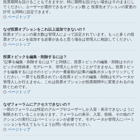
投票期間を設けることもできますが、特に期間を設けない場合は 0 のままにし
てください。ユーザーが選択できるオプション数 と 投票先オプションの変更の
許可 も同時に設定できます。
ページトップ
なぜ投票オプションをこれ以上追加できないの？
投票オプションの最大数は管理人によって設定されています。もっと多くの投
票オプションを追加する必要があると思う場合は管理人に相談してください。
ページトップ
投票トピックを編集・削除するには？
“記事を編集・削除するには？” と同様に、投票トピックの編集・削除はそのト
ピックの投稿者、モデレータ、管理人しか行うことができません。投票トピッ
クを編集するにはそのトピックの一番最初の記事の編集ボタンをクリックして
ください。一票でも投票されている投票トピックの編集・削除はモデレータか
管理人しか行えません。これは投票オプションが投票期間中に変更されるのを
防ぐためです。
ページトップ
なぜフォーラムにアクセスできないの？
一部のフォーラムは特定のグループやユーザーしか入室・表示できないように
制限されていることがあります。フォーラムの表示、入室、投稿、その他のア
クションの実行にはパーミッションが必要です。モデレータか管理人にパーミ
ッションを与えてもらうようお問い合わせください。
ページトップ