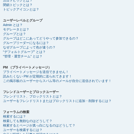
注目トピックとは？
閉鎖トピックとは？
トピックアイコンとは？
ユーザーレベルとグループ
Admin とは？
モデレータとは？
グループとは？
グループはどこにあってどうやって参加できるの？
グループリーダーになるには？
なぜグループによって色が違うの？
“デフォルトグループ” とは？
“管理・運営チーム” とは？
PM （プライベートメッセージ）
プライベートメッセージを送信できません！
読みたくない PM が定期的に送られてきます！
この掲示板のユーザーからスパム等のメールが自分に送信されています！
フレンドユーザーとブロックユーザー
フレンドリスト、ブロックリストとは？
ユーザーをフレンドリストまたはブロックリストに追加・削除するには？
フォーラムの検索
検索するには？
検索しても無効なのはどうして？
検索するとページが真っ白になるのはどうして？
ユーザーを検索するには？