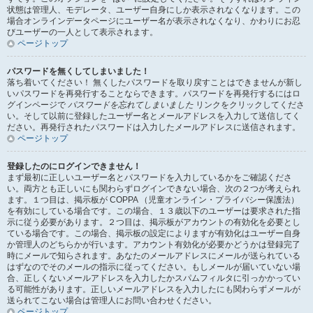
状態は管理人、モデレータ、ユーザー自身にしか表示されなくなります。この
場合オンラインデータページにユーザー名が表示されなくなり、かわりにお忍
びユーザーの一人として表示されます。
ページトップ
パスワードを無くしてしまいました！
落ち着いてください！ 無くしたパスワードを取り戻すことはできませんが新し
いパスワードを再発行することならできます。パスワードを再発行するにはロ
グインページで
パスワードを忘れてしまいました
リンクをクリックしてくださ
い。そして以前に登録したユーザー名とメールアドレスを入力して送信してく
ださい。再発行されたパスワードは入力したメールアドレスに送信されます。
ページトップ
登録したのにログインできません！
まず最初に正しいユーザー名とパスワードを入力しているかをご確認くださ
い。両方とも正しいにも関わらずログインできない場合、次の２つが考えられ
ます。１つ目は、掲示板が COPPA （児童オンライン・プライバシー保護法）
を有効にしている場合です。この場合、１３歳以下のユーザーは要求された指
示に従う必要があります。２つ目は、掲示板がアカウントの有効化を必要とし
ている場合です。この場合、掲示板の設定によりますが有効化はユーザー自身
か管理人のどちらかが行います。アカウント有効化が必要かどうかは登録完了
時にメールで知らされます。あなたのメールアドレスにメールが送られている
はずなのでそのメールの指示に従ってください。もしメールが届いていない場
合、正しくないメールアドレスを入力したかスパムフィルタに引っかかってい
る可能性があります。正しいメールアドレスを入力したにも関わらずメールが
送られてこない場合は管理人にお問い合わせください。
ページトップ