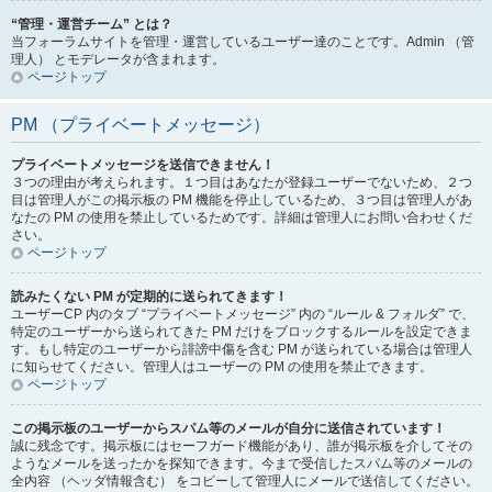
“管理・運営チーム” とは？
当フォーラムサイトを管理・運営しているユーザー達のことです。Admin （管
理人） とモデレータが含まれます。
ページトップ
PM （プライベートメッセージ）
プライベートメッセージを送信できません！
３つの理由が考えられます。１つ目はあなたが登録ユーザーでないため、２つ
目は管理人がこの掲示板の PM 機能を停止しているため、３つ目は管理人があ
なたの PM の使用を禁止しているためです。詳細は管理人にお問い合わせくだ
さい。
ページトップ
読みたくない PM が定期的に送られてきます！
ユーザーCP 内のタブ “プライベートメッセージ” 内の “ルール & フォルダ” で、
特定のユーザーから送られてきた PM だけをブロックするルールを設定できま
す。もし特定のユーザーから誹謗中傷を含む PM が送られている場合は管理人
に知らせてください。管理人はユーザーの PM の使用を禁止できます。
ページトップ
この掲示板のユーザーからスパム等のメールが自分に送信されています！
誠に残念です。掲示板にはセーフガード機能があり、誰が掲示板を介してその
ようなメールを送ったかを探知できます。今まで受信したスパム等のメールの
全内容 （ヘッダ情報含む） をコピーして管理人にメールで送信してください。