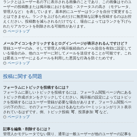
ランクとはユーザー名の下に表示される画像のことであり、この画像はそのユ
ーザーの投稿数または掲示板における地位・ステータスの高さ （モデレータ、
管理人など） を表しています。基本的にユーザーはランクを自分で変更するこ
とはできません。ランクを上げるためだけに無意味な記事を投稿するのはお控
えください。投稿数を減らされるだけでなく、場合によってはランクを下げら
れたりアカウントを削除される可能性があります。
ページトップ
メールアイコンをクリックするとログインページが表示されるんですけど？
登録ユーザーのみ、そして管理人が掲示板経由のメール送信を有効に設定して
いる場合のみ、他のユーザーに対してメールを送信することが可能です。これ
は匿名ユーザーによるメールを利用した悪質な行為を防ぐためです。
ページトップ
投稿に関する問題
フォーラムにトピックを投稿するには？
フォーラムに新しいトピックを投稿するには、フォーラム閲覧ページ内にある
トピック作成ボタンをクリックしてください。掲示板の設定によってはトピッ
クを投稿するにはユーザー登録が必要な場合があります。フォーラム閲覧ペー
ジの下の方に、そのフォーラムにおけるあなたのパーミッションがリスト表示
されているはずです。例、トピック投稿:
可
、投票参加:
可
など。
ページトップ
記事を編集・削除するには？
管理人かモデレータでない限り、通常は一般ユーザーが他のユーザーの記事を