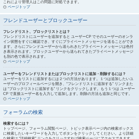
これにより管理人はこの問題に対処できます。
ページトップ
フレンドユーザーとブロックユーザー
フレンドリスト、ブロックリストとは？
フレンドリストにユーザーを追加すると ユーザーCP でそのユーザーのオンラ
イン状態をすぐに確認でき、すぐにプライベートメッセージを送ることができ
ます。さらにフレンドユーザーから送られきたプライベートメッセージは色付
き表示されます。ブロックユーザーから送られてきたプライベートメッセージ
も別の色で表示されます。
ページトップ
ユーザーをフレンドリストまたはブロックリストに追加・削除するには？
ユーザーをリストに追加するには２つの方法があります。１つは追加したいユ
ーザーのプロフィールページを開き、“フレンドリストに追加する” リンクまた
は “ブロックリストに追加する” リンクをクリックします。もう１つは ユーザー
CP で直接ユーザー名を入力して追加します。削除の方法も追加と同じです。
ページトップ
フォーラムの検索
検索するには？
トップページ、フォーラム閲覧ページ、トピック表示ページ内の検索ボックス
に検索したいキーワードを入力してボタンをクリックしてください。より詳細
な検索は “詳細検索” リンクをクリックすれば検索ページにアクセスできます。