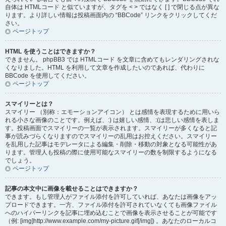
自体は HTMLコード と似ていますが、タグを < > ではなく [ ] で閉じる点が異な
ります。より詳しい情報は投稿画面内の “BBCode” リンクをクリックしてくだ
さい。
ページトップ
HTML を使うことはできますか？
できません。 phpBB3 では HTMLコード を文章に含めてもレンダリングされな
くなりました。HTML を利用して文章を作成したいのであれば、代わりに
BBCode を使用してください。
ページトップ
スマイリーとは？
スマイリー （別称：エモーションアイコン） とは感情を表現するために用いら
れる小さな画像のことです。例えば、:) は嬉しい感情、:(は悲しい感情を表しま
す。投稿画面でスマイリーの一覧が表示されます。スマイリーが多くなると記
事が読みづらくなりますのでスマイリーの乱用はお控えください。スマイリー
を乱用した記事はモデレータによる編集・削除・移動の対象となる可能性があ
ります。管理人も投稿の際に使用可能なスマイリーの数を制限するようになる
でしょう。
ページトップ
記事の本文中に画像を載せることはできますか？
できます。もし管理人がファイル添付を許可していれば、あなたは画像をアッ
プロードできます。一方、ファイル添付を許可されていなくても画像ファイル
へのハイパーリンクを記事に埋め込むことで画像を表示させることが可能です
（例: [img]http://www.example.com/my-picture.gif[/img]) 。あなたのローカルコ