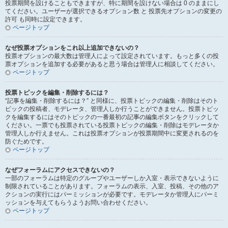
投票期間を設けることもできますが、特に期間を設けない場合は 0 のままにし
てください。ユーザーが選択できるオプション数 と 投票先オプションの変更の
許可 も同時に設定できます。
ページトップ
なぜ投票オプションをこれ以上追加できないの？
投票オプションの最大数は管理人によって設定されています。もっと多くの投
票オプションを追加する必要があると思う場合は管理人に相談してください。
ページトップ
投票トピックを編集・削除するには？
“記事を編集・削除するには？” と同様に、投票トピックの編集・削除はそのト
ピックの投稿者、モデレータ、管理人しか行うことができません。投票トピッ
クを編集するにはそのトピックの一番最初の記事の編集ボタンをクリックして
ください。一票でも投票されている投票トピックの編集・削除はモデレータか
管理人しか行えません。これは投票オプションが投票期間中に変更されるのを
防ぐためです。
ページトップ
なぜフォーラムにアクセスできないの？
一部のフォーラムは特定のグループやユーザーしか入室・表示できないように
制限されていることがあります。フォーラムの表示、入室、投稿、その他のア
クションの実行にはパーミッションが必要です。モデレータか管理人にパーミ
ッションを与えてもらうようお問い合わせください。
ページトップ