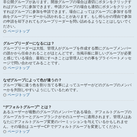
非公開グループがあります。開放グループの場合は適切にボタンをクリックす
ればグループに参加できます。申請グループの場合も適切にボタンをクリック
すればグループに参加を申請できます。場合によってはグループに参加する理
由をグループリーダーから訊かれることがあります。もし何らかの理由で参加
の申請を却下されてもグループリーダーを問い詰めるようなことはしないでく
ださい。
ページトップ
グループリーダーになるには？
グループリーダーは大抵、管理人がグループを作成する際にグループメンバー
の誰かから任命されることがほとんどです。当掲示板に新しいグループが必要
と感じている場合、最初にすべきことは管理人にその事をプライベートメッセ
ージで問い合わせてみることです。
ページトップ
なぜグループによって色が違うの？
グループ毎に違う色を割り当てる事によってユーザーがどのグループのメンバ
ーかを判別しやすいようにしているためです。
ページトップ
“デフォルトグループ” とは？
あるユーザーが複数のグループのメンバーである場合、デフォルトグループの
グループカラーとグループランクがそのユーザーに適用されます。管理人はあ
なたにデフォルトグループ変更のパーミッションを与えているかもしれませ
ん。その場合は ユーザーCP でデフォルトグループを変更してください。
ページトップ