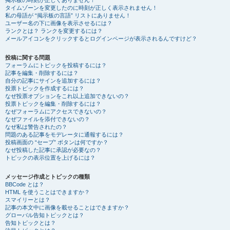
掲示板の時刻が正しくありません！
タイムゾーンを変更したのに時刻が正しく表示されません！
私の母語が “掲示板の言語” リストにありません！
ユーザー名の下に画像を表示させるには？
ランクとは？ ランクを変更するには？
メールアイコンをクリックするとログインページが表示されるんですけど？
投稿に関する問題
フォーラムにトピックを投稿するには？
記事を編集・削除するには？
自分の記事にサインを追加するには？
投票トピックを作成するには？
なぜ投票オプションをこれ以上追加できないの？
投票トピックを編集・削除するには？
なぜフォーラムにアクセスできないの？
なぜファイルを添付できないの？
なぜ私は警告されたの？
問題のある記事をモデレータに通報するには？
投稿画面の “セーブ” ボタンは何ですか？
なぜ投稿した記事に承認が必要なの？
トピックの表示位置を上げるには？
メッセージ作成とトピックの種類
BBCode とは？
HTML を使うことはできますか？
スマイリーとは？
記事の本文中に画像を載せることはできますか？
グローバル告知トピックとは？
告知トピックとは？