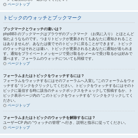
ページトップ
トピックのウォッチとブックマーク
ブックマークとウォッチの違いは？
phpBB3 のブックマークはブラウザのブックマーク （お気に入り） とほとんど
似たようなものです。つまりトピックが更新されてもあなたに通知されること
はありませんが、あなたは後でそのトピックに戻ることができます。トピック
のウォッチはそれとは違い、トピックが更新されるとあなたに通知が送られま
す。通知をプライベートメッセージで受け取るかメールで受け取るかは好みで
選べます。フォーラムのウォッチについても同様です。
ページトップ
フォーラムまたはトピックをウォッチするには？
フォーラムをウォッチするにはそのフォーラムへ入室し “このフォーラムをウォ
ッチする” リンクをクリックしてください。トピックをウォッチするにはそのト
ピックに返信する時に該当のチェックボックスをチェックして投稿するか、ト
ピック表示ページ内の “このトピックをウォッチする” リンクをクリックしてく
ださい。
ページトップ
フォーラムまたはトピックのウォッチを解除するには？
ユーザーCP 内の “ウォッチの管理” へ行き、説明と指示に従ってください。
ページトップ