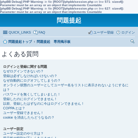
[phpBB Debug] PHP Warning
: in file
[ROOT]/phpbb/session.php
on line
571
:
sizeof():
Parameter must be an array or an object that implements Countable
[phpBB Debug] PHP Warning
: in file
[ROOT]/phpbb/session.php
on line
627
:
sizeof():
Parameter must be an array or an object that implements Countable
問題提起
QUICK_LINKS
FAQ
ユーザー登録
ログイン
問題提起トップ
問題提起 専用掲示板
索
よくある質問
ログインと登録に関する問題
なぜログインできないの？
登録は必ずしなければいけないの？
なぜ自動的にログオフしてしまうの？
オンライン状態のユーザーとしてユーザー名をリストに表示されないようにするに
は？
パスワードを無くしてしまいました！
登録したのにログインできません！
以前、登録したはずなのに今はログインできません！
COPPA とは？
ユーザー登録できません！
cookie を消去したらどうなるの？
ユーザー設定
ユーザー設定のやり方は？