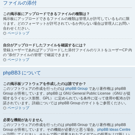
ファイルの添付
この掲示板にアップロードできるファイルの種類は？
掲示板にアップロードできるファイルの種類は管理人が許可しているものに限
ります。どのフォーマットが許可されているか判らない場合は管理人にお問い
合わせください。
ページトップ
自分がアップロードしたファイルを確認するには？
登録ユーザーであればアップロードした添付ファイルのリストをユーザーCP 内
の “添付ファイルの管理” で確認できます。
ページトップ
phpBB3 について
この掲示板ソフトウェアを作成したのは誰ですか？
このソフトウェアの作成を行ったのは
phpBB Group
であり著作権は phpBB
Group が所有しています。phpBB は GNU General Public License（GNU が提
唱するライセンス形態、GPL） に定められている条件に従って使用や配布が許
諾されています。詳細については phpBB Group のサイトをご参照ください。
ページトップ
必要な機能がありません
このソフトウェアの作成を行ったのは phpBB Group であり著作権は phpBB
Group が所有しています。その機能が必要だと思う場合、
phpBB Ideas Centre
へ訪問してください。そちらで既に提案されたアイデアへの投票および新しい