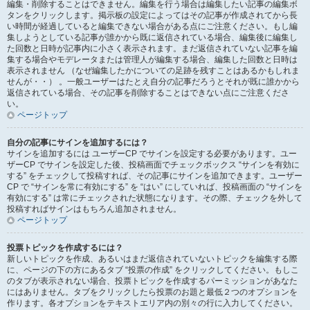
編集・削除することはできません。編集を行う場合は編集したい記事の編集ボ
タンをクリックします。掲示板の設定によってはその記事が作成されてから長
い時間が経過していると編集できない場合がある点にご注意ください。もし編
集しようとしている記事が誰かから既に返信されている場合、編集後に編集し
た回数と日時が記事内に小さく表示されます。まだ返信されていない記事を編
集する場合やモデレータまたは管理人が編集する場合、編集した回数と日時は
表示されません （なぜ編集したかについての足跡を残すことはあるかもしれま
せんが・・） 。一般ユーザーはたとえ自分の記事だろうとそれが既に誰かから
返信されている場合、その記事を削除することはできない点にご注意くださ
い。
ページトップ
自分の記事にサインを追加するには？
サインを追加するには ユーザーCP でサインを設定する必要があります。ユー
ザーCP でサインを設定した後、投稿画面でチェックボックス “サインを有効に
する” をチェックして投稿すれば、その記事にサインを追加できます。ユーザー
CP で “サインを常に有効にする” を “はい” にしていれば、投稿画面の “サインを
有効にする” は常にチェックされた状態になります。その際、チェックを外して
投稿すればサインはもちろん追加されません。
ページトップ
投票トピックを作成するには？
新しいトピックを作成、あるいはまだ返信されていないトピックを編集する際
に、ページの下の方にあるタブ “投票の作成” をクリックしてください。もしこ
のタブが表示されない場合、投票トピックを作成するパーミッションがあなた
にはありません。タブをクリックしたら投票のお題と最低２つのオプションを
作ります。各オプションをテキストエリア内の別々の行に入力してください。