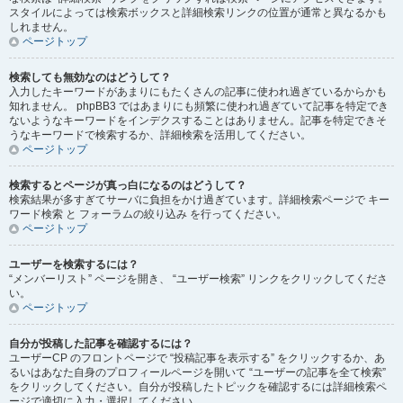
スタイルによっては検索ボックスと詳細検索リンクの位置が通常と異なるかも
しれません。
ページトップ
検索しても無効なのはどうして？
入力したキーワードがあまりにもたくさんの記事に使われ過ぎているからかも
知れません。 phpBB3 ではあまりにも頻繁に使われ過ぎていて記事を特定でき
ないようなキーワードをインデクスすることはありません。記事を特定できそ
うなキーワードで検索するか、詳細検索を活用してください。
ページトップ
検索するとページが真っ白になるのはどうして？
検索結果が多すぎてサーバに負担をかけ過ぎています。詳細検索ページで キー
ワード検索 と フォーラムの絞り込み を行ってください。
ページトップ
ユーザーを検索するには？
“メンバーリスト” ページを開き、 “ユーザー検索” リンクをクリックしてくださ
い。
ページトップ
自分が投稿した記事を確認するには？
ユーザーCP のフロントページで “投稿記事を表示する” をクリックするか、あ
るいはあなた自身のプロフィールページを開いて “ユーザーの記事を全て検索”
をクリックしてください。自分が投稿したトピックを確認するには詳細検索ペ
ージで適切に入力・選択してください。