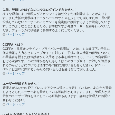
以前、登録したはずなのに今はログインできません！
様々な理由により管理人がアカウントを無効化または削除することがありま
す。また大抵の掲示板はデータベースのサイズを少しでも減らすため、長い間
投稿していないユーザーのアカウントを定期的に削除するように設定していま
す。このようなことがあるため、お手数ですが再度ユーザー登録を行っていた
だき、フォーラムに積極的に参加するようにしてください。
ページトップ
COPPA とは？
COPPA （児童オンライン・プライバシー保護法） とは、１３歳以下の子供に
個人情報を入力させるウェブサイトに対して、子供の個人情報の保管について
の承諾書を親または保護者から入手させる事を義務づける、アメリカ合衆国に
おける法律です。この法律があなたもしくはこのウェブサイトに対して適用さ
れるのかどうかについては法律の専門家にお問い合わせください。phpBB
Group は法律に関するいかなる問い合わせも受け付けておりません。
ページトップ
ユーザー登録できません！
管理人があなたの IPアドレス をアクセス禁止に指定しているか、あなたが登録
しようとしたユーザー名を禁止している可能性があります。また、管理人が掲
示板のユーザー登録を停止している可能性もあります。詳細は管理人にお問い
合わせください。
ページトップ
cookie を消去したらどうなるの？