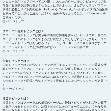
ンピュータがウェブサーバでない限り、あなたのローカルコンピュータにのみ
存在する画像を記事に表示させることはできません。またアクセスにパスワー
ド等が必要なサイト内の画像、Hotmail や Yahoo! のメールボックス内の画像等
も利用できない点にご注意ください。画像を表示させるには BBCode [img] を
ご利用ください。
ページトップ
グローバル告知トピックとは？
グローバル告知トピックは掲示板の重要な情報を含んだトピックです。全ての
ユーザーはこのトピックをできるだけ読むようにしなければいけません。グロ
ーバル告知トピックはあらゆるフォーラムと ユーザーCP で表示されます。グ
ローバル告知トピックを投稿するにはパーミッションが必要です。
ページトップ
告知トピックとは？
告知トピックとはその告知トピックが存在するフォーラムについての重要な情
報を含んだトピックのことです。フォーラムに記事を投稿するつもりなら、そ
のフォーラムの告知トピックをできるだけ読むようにしなければいけません。
告知トピックはそのフォーラムのあらゆるトピックで表示されます。グローバ
ル告知トピックと同様、告知トピックを投稿するにはパーミッションが必要で
す。
ページトップ
注目トピックとは？
注目トピックはフォーラムの最初のページに、告知トピックがあればその真下
に表示されるトピックです。注目トピックはそのフォーラムにおいてかなり重
要な位置を占めるトピックなので、もしそのフォーラムに関心があるなら読ん