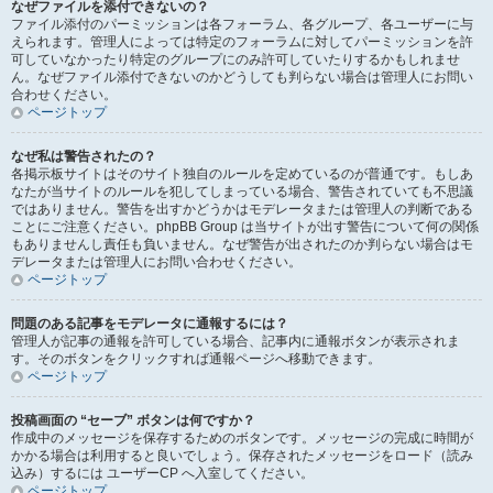
なぜファイルを添付できないの？
ファイル添付のパーミッションは各フォーラム、各グループ、各ユーザーに与
えられます。管理人によっては特定のフォーラムに対してパーミッションを許
可していなかったり特定のグループにのみ許可していたりするかもしれませ
ん。なぜファイル添付できないのかどうしても判らない場合は管理人にお問い
合わせください。
ページトップ
なぜ私は警告されたの？
各掲示板サイトはそのサイト独自のルールを定めているのが普通です。もしあ
なたが当サイトのルールを犯してしまっている場合、警告されていても不思議
ではありません。警告を出すかどうかはモデレータまたは管理人の判断である
ことにご注意ください。phpBB Group は当サイトが出す警告について何の関係
もありませんし責任も負いません。なぜ警告が出されたのか判らない場合はモ
デレータまたは管理人にお問い合わせください。
ページトップ
問題のある記事をモデレータに通報するには？
管理人が記事の通報を許可している場合、記事内に通報ボタンが表示されま
す。そのボタンをクリックすれば通報ページへ移動できます。
ページトップ
投稿画面の “セーブ” ボタンは何ですか？
作成中のメッセージを保存するためのボタンです。メッセージの完成に時間が
かかる場合は利用すると良いでしょう。保存されたメッセージをロード（読み
込み）するには ユーザーCP へ入室してください。
ページトップ