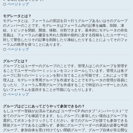
ページトップ
モデレータとは？
モデレータとは、フォーラムの世話を日々行うグループあるいはそのグループ
のメンバーのことです。モデレータはフォーラム内の記事を編集、削除、凍
結、トピックを閉鎖、開放、移動、分割できます。基本的にモデレータの存在
意義は、フォーラムの趣旨を外れた投稿や規約に反する投稿をしたユーザーに
対して警告したりその記事を削除したり凍結したりすることによってそのフォ
ーラムの秩序を保つことにあります。
ページトップ
グループとは？
グループとはユーザーのグループのことです。管理人はこのグループを管理す
ることでユーザーのパーミッションをコントロールしています。管理人は各グ
ループに別々のパーミッションを割り当てることが可能です。これによって管
理人は、モデレータ専用グループを作成することでモデレータの管理が容易に
なったり、フォーラム専用グループを作成することで特定のユーザーしか入れ
ないフォーラムを提供することが可能になったりします。
ページトップ
グループはどこにあってどうやって参加できるの？
もしユーザー登録がお済みであれば ユーザーCP 内のタブ “メンバーリスト” で
全てのグループを確認できます。もしグループに参加したい場合はグループを
選択してボタンをクリックしてください。全てのグループが誰でも参加できる
開放グループであるとは限らず、参加にグループリーダーの承認が必要な申請
グループ、参加自体を受け付けてない閉鎖グループ、グループ自体が非公開な