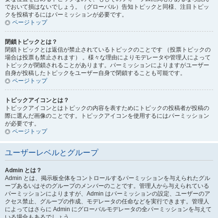
でおいて損はないでしょう。（グローバル）告知トピックと同様、注目トピッ
クを投稿するにはパーミッションが必要です。
ページトップ
閉鎖トピックとは？
閉鎖トピックとは返信が禁止されているトピックのことです （投票トピックの
場合は投票も禁止されます） 。様々な理由によりモデレータや管理人によって
トピックが閉鎖されることがあります。パーミッションによりますがユーザー
自身が投稿したトピックをユーザー自身で閉鎖することも可能です。
ページトップ
トピックアイコンとは？
トピックアイコンとはトピックの内容を表すためにトピックの投稿者が投稿の
際に選んだ画像のことです。トピックアイコンを使用するにはパーミッション
が必要です。
ページトップ
ユーザーレベルとグループ
Admin とは？
Admin とは、掲示板全体をコントロールするパーミッションを与えられたグル
ープあるいはそのグループのメンバーのことです。管理人から与えられている
パーミッションによりますが、Admin はパーミッションの設定、ユーザーのア
クセス禁止、グループの作成、モデレータの任命などを実行できます。管理人
によってはさらに Admin にグローバルモデレータの全パーミッションを与えて
いる場合もあるでしょう。