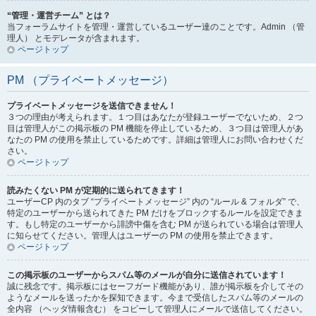
“管理・運営チーム” とは？
当フォーラムサイトを管理・運営しているユーザー達のことです。Admin （管
理人） とモデレータが含まれます。
ページトップ
PM （プライベートメッセージ）
プライベートメッセージを送信できません！
３つの理由が考えられます。１つ目はあなたが登録ユーザーでないため、２つ
目は管理人がこの掲示板の PM 機能を停止しているため、３つ目は管理人があ
なたの PM の使用を禁止しているためです。詳細は管理人にお問い合わせくだ
さい。
ページトップ
読みたくない PM が定期的に送られてきます！
ユーザーCP 内のタブ “プライベートメッセージ” 内の “ルール & フォルダ” で、
特定のユーザーから送られてきた PM だけをブロックするルールを設定できま
す。もし特定のユーザーから誹謗中傷を含む PM が送られている場合は管理人
に知らせてください。管理人はユーザーの PM の使用を禁止できます。
ページトップ
この掲示板のユーザーからスパム等のメールが自分に送信されています！
誠に残念です。掲示板にはセーフガード機能があり、誰が掲示板を介してその
ようなメールを送ったかを探知できます。今まで受信したスパム等のメールの
全内容 （ヘッダ情報含む） をコピーして管理人にメールで送信してください。