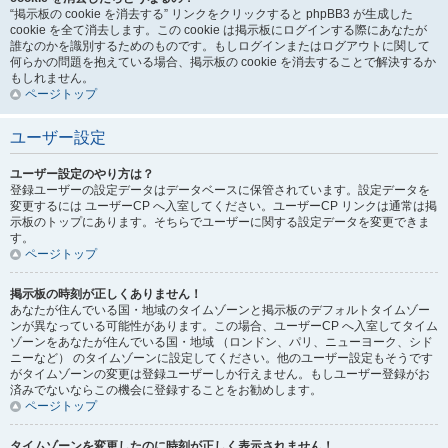
“掲示板の cookie を消去する” リンクをクリックすると phpBB3 が生成した
cookie を全て消去します。この cookie は掲示板にログインする際にあなたが
誰なのかを識別するためのものです。もしログインまたはログアウトに関して
何らかの問題を抱えている場合、掲示板の cookie を消去することで解決するか
もしれません。
ページトップ
ユーザー設定
ユーザー設定のやり方は？
登録ユーザーの設定データはデータベースに保管されています。設定データを
変更するには ユーザーCP へ入室してください。ユーザーCP リンクは通常は掲
示板のトップにあります。そちらでユーザーに関する設定データを変更できま
す。
ページトップ
掲示板の時刻が正しくありません！
あなたが住んでいる国・地域のタイムゾーンと掲示板のデフォルトタイムゾー
ンが異なっている可能性があります。この場合、ユーザーCP へ入室してタイム
ゾーンをあなたが住んでいる国・地域 （ロンドン、パリ、ニューヨーク、シド
ニーなど） のタイムゾーンに設定してください。他のユーザー設定もそうです
がタイムゾーンの変更は登録ユーザーしか行えません。もしユーザー登録がお
済みでないならこの機会に登録することをお勧めします。
ページトップ
タイムゾーンを変更したのに時刻が正しく表示されません！