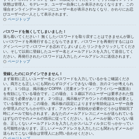
状態は管理人、モデレータ、ユーザー自身にしか表示されなくなります。この
場合オンラインデータページにユーザー名が表示されなくなり、かわりにお忍
びユーザーの一人として表示されます。
ページトップ
パスワードを無くしてしまいました！
落ち着いてください！ 無くしたパスワードを取り戻すことはできませんが新し
いパスワードを再発行することならできます。パスワードを再発行するにはロ
グインページで
パスワードを忘れてしまいました
リンクをクリックしてくださ
い。そして以前に登録したユーザー名とメールアドレスを入力して送信してく
ださい。再発行されたパスワードは入力したメールアドレスに送信されます。
ページトップ
登録したのにログインできません！
まず最初に正しいユーザー名とパスワードを入力しているかをご確認くださ
い。両方とも正しいにも関わらずログインできない場合、次の２つが考えられ
ます。１つ目は、掲示板が COPPA （児童オンライン・プライバシー保護法）
を有効にしている場合です。この場合、１３歳以下のユーザーは要求された指
示に従う必要があります。２つ目は、掲示板がアカウントの有効化を必要とし
ている場合です。この場合、掲示板の設定によりますが有効化はユーザー自身
か管理人のどちらかが行います。アカウント有効化が必要かどうかは登録完了
時にメールで知らされます。あなたのメールアドレスにメールが送られている
はずなのでそのメールの指示に従ってください。もしメールが届いていない場
合、正しくないメールアドレスを入力したかスパムフィルタに引っかかってい
る可能性があります。正しいメールアドレスを入力したにも関わらずメールが
送られてこない場合は管理人にお問い合わせください。
ページトップ