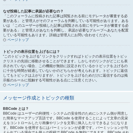
なぜ投稿した記事に承認が必要なの？
「このフォーラムに投稿された記事は閲覧される前にモデレータが審査する必
要がある」 と管理人がそのフォーラムを判断している可能性があります。ある
いは 「このユーザーが投稿した記事は閲覧される前にモデレータが審査する必
要がある」 と管理人があなたを判断し、承認が必要なグループへあなたを配置
している可能性もあります。詳細は管理人にお問い合わせください。
ページトップ
トピックの表示位置を上げるには？
“このトピックを上げる” リンクをクリックすればトピックの表示位置をトピッ
クリストの先頭に移動させることができます。しかしそのリンクがどこにも表
示されていない場合、この機能が無効に設定されているかトピックを上げるの
に十分な時間が経過していないかのどちらかが考えられます。トピックに返信
してもトピックは上がりますが、トピックを上げるためだけに返信するのは掲
示板のルールに抵触する可能性がある点にご注意ください。
ページトップ
メッセージ作成とトピックの種類
BBCode とは？
BBCode はユーザーの利便性・システムの安全性のためにシステム側が用意し
た簡単なマークアップ言語です。BBCode を使用することによって文章の見栄
えをコントロールしたり画像やリンクを文章に挿入したりできるようになりま
す。BBCode を使用するにはパーミッションが必要です。パーミッションが与
えられている場合でも個々の投稿で BBCode を無効にできます。BBCode それ