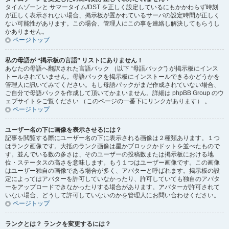
タイムゾーンと サマータイム/DST を正しく設定しているにもかかわらず時刻
が正しく表示されない場合、掲示板が置かれているサーバの設定時間が正しく
ない可能性があります。この場合、管理人にこの事を連絡し解決してもらうし
かありません。
ページトップ
私の母語が “掲示板の言語” リストにありません！
あなたの母語へ翻訳された言語パック （以下 “母語パック”) が掲示板にインス
トールされていません。母語パックを掲示板にインストールできるかどうかを
管理人に訊いてみてください。もし母語パックがまだ作成されていない場合、
ご自分で母語パックを作成して頂いてかまいません。詳細は phpBB Group のウ
ェブサイトをご覧ください （このページの一番下にリンクがあります） 。
ページトップ
ユーザー名の下に画像を表示させるには？
記事を閲覧する際にユーザー名の下に表示される画像は２種類あります。１つ
はランク画像です。大抵のランク画像は星かブロックかドットを並べたもので
す。並んでいる数の多さは、そのユーザーの投稿数または掲示板における地
位・ステータスの高さを意味します。もう１つはユーザー画像です。この画像
はユーザー独自の画像である場合が多く、アバターと呼ばれます。掲示板の設
定によってはアバターを許可していなかったり、許可していても独自のアバタ
ーをアップロードできなかったりする場合があります。アバターが許可されて
いない場合、どうして許可していないのかを管理人にお問い合わせください。
ページトップ
ランクとは？ ランクを変更するには？