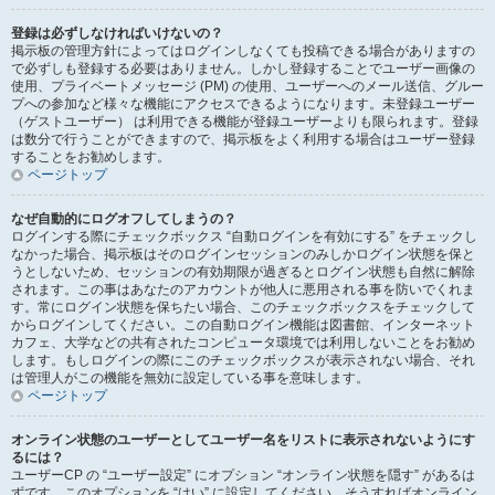
登録は必ずしなければいけないの？
掲示板の管理方針によってはログインしなくても投稿できる場合がありますの
で必ずしも登録する必要はありません。しかし登録することでユーザー画像の
使用、プライベートメッセージ (PM) の使用、ユーザーへのメール送信、グルー
プへの参加など様々な機能にアクセスできるようになります。未登録ユーザー
（ゲストユーザー） は利用できる機能が登録ユーザーよりも限られます。登録
は数分で行うことができますので、掲示板をよく利用する場合はユーザー登録
することをお勧めします。
ページトップ
なぜ自動的にログオフしてしまうの？
ログインする際にチェックボックス “自動ログインを有効にする” をチェックし
なかった場合、掲示板はそのログインセッションのみしかログイン状態を保と
うとしないため、セッションの有効期限が過ぎるとログイン状態も自然に解除
されます。この事はあなたのアカウントが他人に悪用される事を防いでくれま
す。常にログイン状態を保ちたい場合、このチェックボックスをチェックして
からログインしてください。この自動ログイン機能は図書館、インターネット
カフェ、大学などの共有されたコンピュータ環境では利用しないことをお勧め
します。もしログインの際にこのチェックボックスが表示されない場合、それ
は管理人がこの機能を無効に設定している事を意味します。
ページトップ
オンライン状態のユーザーとしてユーザー名をリストに表示されないようにす
るには？
ユーザーCP の “ユーザー設定” にオプション “オンライン状態を隠す” があるは
ずです。このオプションを “はい” に設定してください。そうすればオンライン