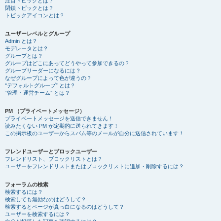
注目トピックとは？
閉鎖トピックとは？
トピックアイコンとは？
ユーザーレベルとグループ
Admin とは？
モデレータとは？
グループとは？
グループはどこにあってどうやって参加できるの？
グループリーダーになるには？
なぜグループによって色が違うの？
“デフォルトグループ” とは？
“管理・運営チーム” とは？
PM （プライベートメッセージ）
プライベートメッセージを送信できません！
読みたくない PM が定期的に送られてきます！
この掲示板のユーザーからスパム等のメールが自分に送信されています！
フレンドユーザーとブロックユーザー
フレンドリスト、ブロックリストとは？
ユーザーをフレンドリストまたはブロックリストに追加・削除するには？
フォーラムの検索
検索するには？
検索しても無効なのはどうして？
検索するとページが真っ白になるのはどうして？
ユーザーを検索するには？