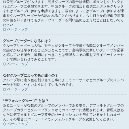
非公開グループがあります。開放グループの場合は適切にボタンをクリックす
ればグループに参加できます。申請グループの場合も適切にボタンをクリック
すればグループに参加を申請できます。場合によってはグループに参加する理
由をグループリーダーから訊かれることがあります。もし何らかの理由で参加
の申請を却下されてもグループリーダーを問い詰めるようなことはしないでく
ださい。
ページトップ
グループリーダーになるには？
グループリーダーは大抵、管理人がグループを作成する際にグループメンバー
の誰かから任命されることがほとんどです。当掲示板に新しいグループが必要
と感じている場合、最初にすべきことは管理人にその事をプライベートメッセ
ージで問い合わせてみることです。
ページトップ
なぜグループによって色が違うの？
グループ毎に違う色を割り当てる事によってユーザーがどのグループのメンバ
ーかを判別しやすいようにしているためです。
ページトップ
“デフォルトグループ” とは？
あるユーザーが複数のグループのメンバーである場合、デフォルトグループの
グループカラーとグループランクがそのユーザーに適用されます。管理人はあ
なたにデフォルトグループ変更のパーミッションを与えているかもしれませ
ん。その場合は ユーザーCP でデフォルトグループを変更してください。
ページトップ