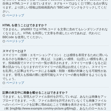
自体は HTMLコード と似ていますが、タグを < > ではなく [ ] で閉じる点が異な
ります。より詳しい情報は投稿画面内の “BBCode” リンクをクリックしてくだ
さい。
ページトップ
HTML を使うことはできますか？
できません。 phpBB3 では HTMLコード を文章に含めてもレンダリングされな
くなりました。HTML を利用して文章を作成したいのであれば、代わりに
BBCode を使用してください。
ページトップ
スマイリーとは？
スマイリー （別称：エモーションアイコン） とは感情を表現するために用いら
れる小さな画像のことです。例えば、:) は嬉しい感情、:(は悲しい感情を表しま
す。投稿画面でスマイリーの一覧が表示されます。スマイリーが多くなると記
事が読みづらくなりますのでスマイリーの乱用はお控えください。スマイリー
を乱用した記事はモデレータによる編集・削除・移動の対象となる可能性があ
ります。管理人も投稿の際に使用可能なスマイリーの数を制限するようになる
でしょう。
ページトップ
記事の本文中に画像を載せることはできますか？
できます。もし管理人がファイル添付を許可していれば、あなたは画像をアッ
プロードできます。一方、ファイル添付を許可されていなくても画像ファイル
へのハイパーリンクを記事に埋め込むことで画像を表示させることが可能です
（例: [img]http://www.example.com/my-picture.gif[/img]) 。あなたのローカルコ