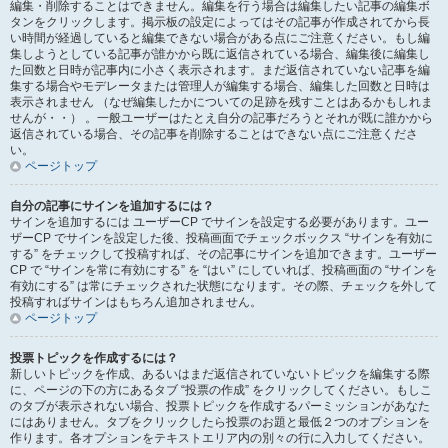
編集・削除することはできません。編集を行う場合は編集したい記事の編集ボ
タンをクリックします。掲示板の設定によってはその記事が作成されてから長
い時間が経過していると編集できない場合がある点にご注意ください。もし編
集しようとしている記事が誰かから既に返信されている場合、編集後に編集し
た回数と日時が記事内に小さく表示されます。まだ返信されていない記事を編
集する場合やモデレータまたは管理人が編集する場合、編集した回数と日時は
表示されません （なぜ編集したかについての足跡を残すことはあるかもしれま
せんが・・） 。一般ユーザーはたとえ自分の記事だろうとそれが既に誰かから
返信されている場合、その記事を削除することはできない点にご注意くださ
い。
ページトップ
自分の記事にサインを追加するには？
サインを追加するには ユーザーCP でサインを設定する必要があります。ユー
ザーCP でサインを設定した後、投稿画面でチェックボックス “サインを有効に
する” をチェックして投稿すれば、その記事にサインを追加できます。ユーザー
CP で “サインを常に有効にする” を “はい” にしていれば、投稿画面の “サインを
有効にする” は常にチェックされた状態になります。その際、チェックを外して
投稿すればサインはもちろん追加されません。
ページトップ
投票トピックを作成するには？
新しいトピックを作成、あるいはまだ返信されていないトピックを編集する際
に、ページの下の方にあるタブ “投票の作成” をクリックしてください。もしこ
のタブが表示されない場合、投票トピックを作成するパーミッションがあなた
にはありません。タブをクリックしたら投票のお題と最低２つのオプションを
作ります。各オプションをテキストエリア内の別々の行に入力してください。