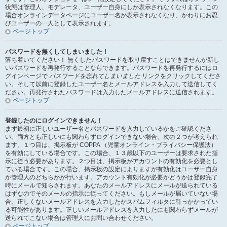
状態は管理人、モデレータ、ユーザー自身にしか表示されなくなります。この
場合オンラインデータページにユーザー名が表示されなくなり、かわりにお忍
びユーザーの一人として表示されます。
ページトップ
パスワードを無くしてしまいました！
落ち着いてください！ 無くしたパスワードを取り戻すことはできませんが新し
いパスワードを再発行することならできます。パスワードを再発行するにはロ
グインページで
パスワードを忘れてしまいました
リンクをクリックしてくださ
い。そして以前に登録したユーザー名とメールアドレスを入力して送信してく
ださい。再発行されたパスワードは入力したメールアドレスに送信されます。
ページトップ
登録したのにログインできません！
まず最初に正しいユーザー名とパスワードを入力しているかをご確認くださ
い。両方とも正しいにも関わらずログインできない場合、次の２つが考えられ
ます。１つ目は、掲示板が COPPA （児童オンライン・プライバシー保護法）
を有効にしている場合です。この場合、１３歳以下のユーザーは要求された指
示に従う必要があります。２つ目は、掲示板がアカウントの有効化を必要とし
ている場合です。この場合、掲示板の設定によりますが有効化はユーザー自身
か管理人のどちらかが行います。アカウント有効化が必要かどうかは登録完了
時にメールで知らされます。あなたのメールアドレスにメールが送られている
はずなのでそのメールの指示に従ってください。もしメールが届いていない場
合、正しくないメールアドレスを入力したかスパムフィルタに引っかかってい
る可能性があります。正しいメールアドレスを入力したにも関わらずメールが
送られてこない場合は管理人にお問い合わせください。
ページトップ