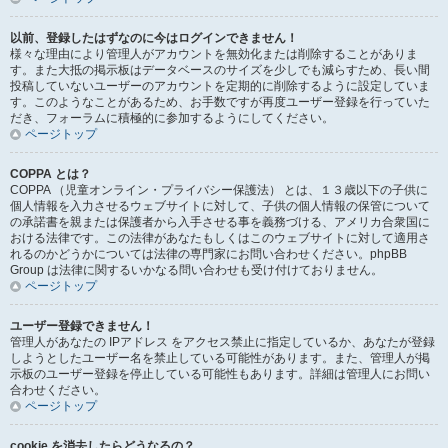
以前、登録したはずなのに今はログインできません！
様々な理由により管理人がアカウントを無効化または削除することがありま
す。また大抵の掲示板はデータベースのサイズを少しでも減らすため、長い間
投稿していないユーザーのアカウントを定期的に削除するように設定していま
す。このようなことがあるため、お手数ですが再度ユーザー登録を行っていた
だき、フォーラムに積極的に参加するようにしてください。
ページトップ
COPPA とは？
COPPA （児童オンライン・プライバシー保護法） とは、１３歳以下の子供に
個人情報を入力させるウェブサイトに対して、子供の個人情報の保管について
の承諾書を親または保護者から入手させる事を義務づける、アメリカ合衆国に
おける法律です。この法律があなたもしくはこのウェブサイトに対して適用さ
れるのかどうかについては法律の専門家にお問い合わせください。phpBB
Group は法律に関するいかなる問い合わせも受け付けておりません。
ページトップ
ユーザー登録できません！
管理人があなたの IPアドレス をアクセス禁止に指定しているか、あなたが登録
しようとしたユーザー名を禁止している可能性があります。また、管理人が掲
示板のユーザー登録を停止している可能性もあります。詳細は管理人にお問い
合わせください。
ページトップ
cookie を消去したらどうなるの？