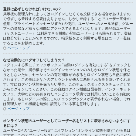
登録は必ずしなければいけないの？
掲示板の管理方針によってはログインしなくても投稿できる場合がありますの
で必ずしも登録する必要はありません。しかし登録することでユーザー画像の
使用、プライベートメッセージ (PM) の使用、ユーザーへのメール送信、グルー
プへの参加など様々な機能にアクセスできるようになります。未登録ユーザー
（ゲストユーザー） は利用できる機能が登録ユーザーよりも限られます。登録
は数分で行うことができますので、掲示板をよく利用する場合はユーザー登録
することをお勧めします。
ページトップ
なぜ自動的にログオフしてしまうの？
ログインする際にチェックボックス “自動ログインを有効にする” をチェックし
なかった場合、掲示板はそのログインセッションのみしかログイン状態を保と
うとしないため、セッションの有効期限が過ぎるとログイン状態も自然に解除
されます。この事はあなたのアカウントが他人に悪用される事を防いでくれま
す。常にログイン状態を保ちたい場合、このチェックボックスをチェックして
からログインしてください。この自動ログイン機能は図書館、インターネット
カフェ、大学などの共有されたコンピュータ環境では利用しないことをお勧め
します。もしログインの際にこのチェックボックスが表示されない場合、それ
は管理人がこの機能を無効に設定している事を意味します。
ページトップ
オンライン状態のユーザーとしてユーザー名をリストに表示されないようにす
るには？
ユーザーCP の “ユーザー設定” にオプション “オンライン状態を隠す” があるは
ずです。このオプションを “はい” に設定してください。そうすればオンライン