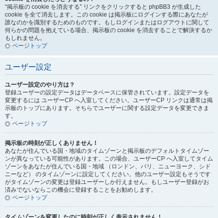
“掲示板の cookie を消去する” リンクをクリックすると phpBB3 が生成した
cookie を全て消去します。この cookie は掲示板にログインする際にあなたが
誰なのかを識別するためのものです。もしログインまたはログアウトに関して
何らかの問題を抱えている場合、掲示板の cookie を消去することで解決するか
もしれません。
ページトップ
ユーザー設定
ユーザー設定のやり方は？
登録ユーザーの設定データはデータベースに保管されています。設定データを
変更するには ユーザーCP へ入室してください。ユーザーCP リンクは通常は掲
示板のトップにあります。そちらでユーザーに関する設定データを変更できま
す。
ページトップ
掲示板の時刻が正しくありません！
あなたが住んでいる国・地域のタイムゾーンと掲示板のデフォルトタイムゾー
ンが異なっている可能性があります。この場合、ユーザーCP へ入室してタイム
ゾーンをあなたが住んでいる国・地域 （ロンドン、パリ、ニューヨーク、シド
ニーなど） のタイムゾーンに設定してください。他のユーザー設定もそうです
がタイムゾーンの変更は登録ユーザーしか行えません。もしユーザー登録がお
済みでないならこの機会に登録することをお勧めします。
ページトップ
タイムゾーンを変更したのに時刻が正しく表示されません！