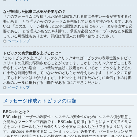
なぜ投稿した記事に承認が必要なの？
「このフォーラムに投稿された記事は閲覧される前にモデレータが審査する必
要がある」 と管理人がそのフォーラムを判断している可能性があります。ある
いは 「このユーザーが投稿した記事は閲覧される前にモデレータが審査する必
要がある」 と管理人があなたを判断し、承認が必要なグループへあなたを配置
している可能性もあります。詳細は管理人にお問い合わせください。
ページトップ
トピックの表示位置を上げるには？
“このトピックを上げる” リンクをクリックすればトピックの表示位置をトピッ
クリストの先頭に移動させることができます。しかしそのリンクがどこにも表
示されていない場合、この機能が無効に設定されているかトピックを上げるの
に十分な時間が経過していないかのどちらかが考えられます。トピックに返信
してもトピックは上がりますが、トピックを上げるためだけに返信するのは掲
示板のルールに抵触する可能性がある点にご注意ください。
ページトップ
メッセージ作成とトピックの種類
BBCode とは？
BBCode はユーザーの利便性・システムの安全性のためにシステム側が用意し
た簡単なマークアップ言語です。BBCode を使用することによって文章の見栄
えをコントロールしたり画像やリンクを文章に挿入したりできるようになりま
す。BBCode を使用するにはパーミッションが必要です。パーミッションが与
えられている場合でも個々の投稿で BBCode を無効にできます。BBCode それ