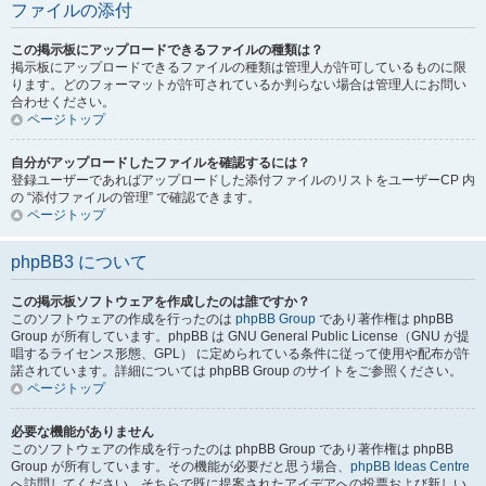
ファイルの添付
この掲示板にアップロードできるファイルの種類は？
掲示板にアップロードできるファイルの種類は管理人が許可しているものに限
ります。どのフォーマットが許可されているか判らない場合は管理人にお問い
合わせください。
ページトップ
自分がアップロードしたファイルを確認するには？
登録ユーザーであればアップロードした添付ファイルのリストをユーザーCP 内
の “添付ファイルの管理” で確認できます。
ページトップ
phpBB3 について
この掲示板ソフトウェアを作成したのは誰ですか？
このソフトウェアの作成を行ったのは
phpBB Group
であり著作権は phpBB
Group が所有しています。phpBB は GNU General Public License（GNU が提
唱するライセンス形態、GPL） に定められている条件に従って使用や配布が許
諾されています。詳細については phpBB Group のサイトをご参照ください。
ページトップ
必要な機能がありません
このソフトウェアの作成を行ったのは phpBB Group であり著作権は phpBB
Group が所有しています。その機能が必要だと思う場合、
phpBB Ideas Centre
へ訪問してください。そちらで既に提案されたアイデアへの投票および新しい