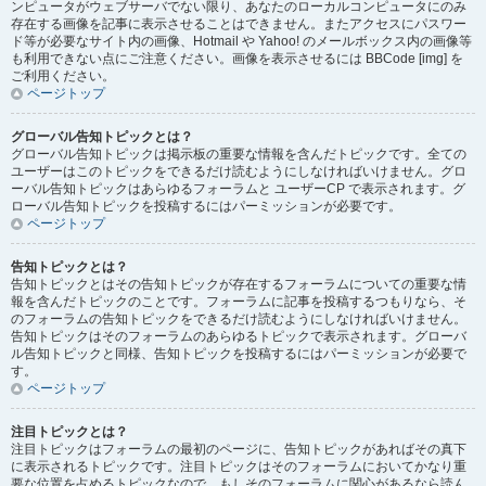
ンピュータがウェブサーバでない限り、あなたのローカルコンピュータにのみ
存在する画像を記事に表示させることはできません。またアクセスにパスワー
ド等が必要なサイト内の画像、Hotmail や Yahoo! のメールボックス内の画像等
も利用できない点にご注意ください。画像を表示させるには BBCode [img] を
ご利用ください。
ページトップ
グローバル告知トピックとは？
グローバル告知トピックは掲示板の重要な情報を含んだトピックです。全ての
ユーザーはこのトピックをできるだけ読むようにしなければいけません。グロ
ーバル告知トピックはあらゆるフォーラムと ユーザーCP で表示されます。グ
ローバル告知トピックを投稿するにはパーミッションが必要です。
ページトップ
告知トピックとは？
告知トピックとはその告知トピックが存在するフォーラムについての重要な情
報を含んだトピックのことです。フォーラムに記事を投稿するつもりなら、そ
のフォーラムの告知トピックをできるだけ読むようにしなければいけません。
告知トピックはそのフォーラムのあらゆるトピックで表示されます。グローバ
ル告知トピックと同様、告知トピックを投稿するにはパーミッションが必要で
す。
ページトップ
注目トピックとは？
注目トピックはフォーラムの最初のページに、告知トピックがあればその真下
に表示されるトピックです。注目トピックはそのフォーラムにおいてかなり重
要な位置を占めるトピックなので、もしそのフォーラムに関心があるなら読ん