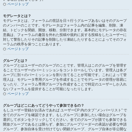
ページトップ
モデレータとは？
モデレータとは、フォーラムの世話を日々行うグループあるいはそのグループ
のメンバーのことです。モデレータはフォーラム内の記事を編集、削除、凍
結、トピックを閉鎖、開放、移動、分割できます。基本的にモデレータの存在
意義は、フォーラムの趣旨を外れた投稿や規約に反する投稿をしたユーザーに
対して警告したりその記事を削除したり凍結したりすることによってそのフォ
ーラムの秩序を保つことにあります。
ページトップ
グループとは？
グループとはユーザーのグループのことです。管理人はこのグループを管理す
ることでユーザーのパーミッションをコントロールしています。管理人は各グ
ループに別々のパーミッションを割り当てることが可能です。これによって管
理人は、モデレータ専用グループを作成することでモデレータの管理が容易に
なったり、フォーラム専用グループを作成することで特定のユーザーしか入れ
ないフォーラムを提供することが可能になったりします。
ページトップ
グループはどこにあってどうやって参加できるの？
もしユーザー登録がお済みであれば ユーザーCP 内のタブ “メンバーリスト” で
全てのグループを確認できます。もしグループに参加したい場合はグループを
選択してボタンをクリックしてください。全てのグループが誰でも参加できる
開放グループであるとは限らず、参加にグループリーダーの承認が必要な申請
グループ、参加自体を受け付けてない閉鎖グループ、グループ自体が非公開な