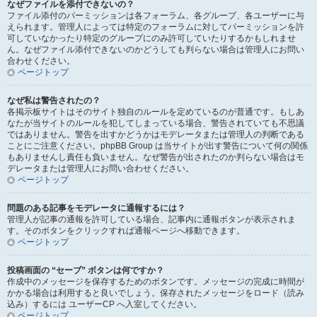
なぜファイルを添付できないの？
ファイル添付のパーミッションは各フォーラム、各グループ、各ユーザーに与
えられます。管理人によっては特定のフォーラムに対してパーミッションを許
可していなかったり特定のグループにのみ許可していたりするかもしれませ
ん。なぜファイル添付できないのかどうしても判らない場合は管理人にお問い
合わせください。
ページトップ
なぜ私は警告されたの？
各掲示板サイトはそのサイト独自のルールを定めているのが普通です。もしあ
なたが当サイトのルールを犯してしまっている場合、警告されていても不思議
ではありません。警告を出すかどうかはモデレータまたは管理人の判断である
ことにご注意ください。phpBB Group は当サイトが出す警告について何の関係
もありませんし責任も負いません。なぜ警告が出されたのか判らない場合はモ
デレータまたは管理人にお問い合わせください。
ページトップ
問題のある記事をモデレータに通報するには？
管理人が記事の通報を許可している場合、記事内に通報ボタンが表示されま
す。そのボタンをクリックすれば通報ページへ移動できます。
ページトップ
投稿画面の “セーブ” ボタンは何ですか？
作成中のメッセージを保存するためのボタンです。メッセージの完成に時間が
かかる場合は利用すると良いでしょう。保存されたメッセージをロード（読み
込み）するには ユーザーCP へ入室してください。
ページトップ