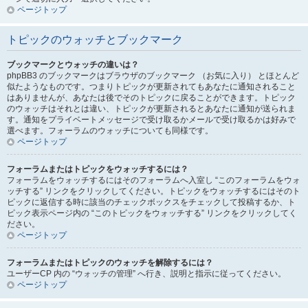
ページトップ
トピックのウォッチとブックマーク
ブックマークとウォッチの違いは？
phpBB3 のブックマークはブラウザのブックマーク （お気に入り） とほとんど
似たようなものです。つまりトピックが更新されてもあなたに通知されること
はありませんが、あなたは後でそのトピックに戻ることができます。トピック
のウォッチはそれとは違い、トピックが更新されるとあなたに通知が送られま
す。通知をプライベートメッセージで受け取るかメールで受け取るかは好みで
選べます。フォーラムのウォッチについても同様です。
ページトップ
フォーラムまたはトピックをウォッチするには？
フォーラムをウォッチするにはそのフォーラムへ入室し “このフォーラムをウォ
ッチする” リンクをクリックしてください。トピックをウォッチするにはそのト
ピックに返信する時に該当のチェックボックスをチェックして投稿するか、ト
ピック表示ページ内の “このトピックをウォッチする” リンクをクリックしてく
ださい。
ページトップ
フォーラムまたはトピックのウォッチを解除するには？
ユーザーCP 内の “ウォッチの管理” へ行き、説明と指示に従ってください。
ページトップ