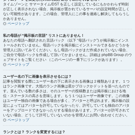
タイムゾーンと サマータイム/DST を正しく設定しているにもかかわらず時刻
が正しく表示されない場合、掲示板が置かれているサーバの設定時間が正しく
ない可能性があります。この場合、管理人にこの事を連絡し解決してもらうし
かありません。
ページトップ
私の母語が “掲示板の言語” リストにありません！
あなたの母語へ翻訳された言語パック （以下 “母語パック”) が掲示板にインス
トールされていません。母語パックを掲示板にインストールできるかどうかを
管理人に訊いてみてください。もし母語パックがまだ作成されていない場合、
ご自分で母語パックを作成して頂いてかまいません。詳細は phpBB Group のウ
ェブサイトをご覧ください （このページの一番下にリンクがあります） 。
ページトップ
ユーザー名の下に画像を表示させるには？
記事を閲覧する際にユーザー名の下に表示される画像は２種類あります。１つ
はランク画像です。大抵のランク画像は星かブロックかドットを並べたもので
す。並んでいる数の多さは、そのユーザーの投稿数または掲示板における地
位・ステータスの高さを意味します。もう１つはユーザー画像です。この画像
はユーザー独自の画像である場合が多く、アバターと呼ばれます。掲示板の設
定によってはアバターを許可していなかったり、許可していても独自のアバタ
ーをアップロードできなかったりする場合があります。アバターが許可されて
いない場合、どうして許可していないのかを管理人にお問い合わせください。
ページトップ
ランクとは？ ランクを変更するには？