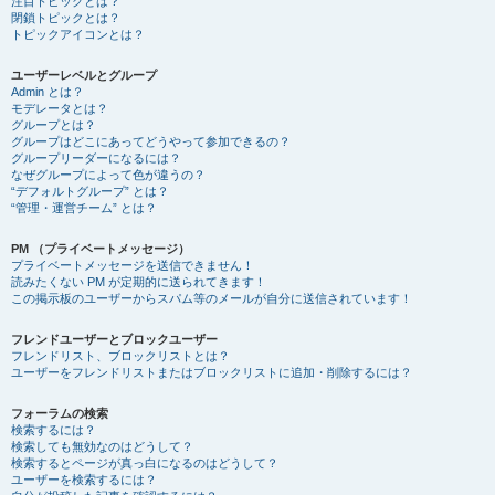
注目トピックとは？
閉鎖トピックとは？
トピックアイコンとは？
ユーザーレベルとグループ
Admin とは？
モデレータとは？
グループとは？
グループはどこにあってどうやって参加できるの？
グループリーダーになるには？
なぜグループによって色が違うの？
“デフォルトグループ” とは？
“管理・運営チーム” とは？
PM （プライベートメッセージ）
プライベートメッセージを送信できません！
読みたくない PM が定期的に送られてきます！
この掲示板のユーザーからスパム等のメールが自分に送信されています！
フレンドユーザーとブロックユーザー
フレンドリスト、ブロックリストとは？
ユーザーをフレンドリストまたはブロックリストに追加・削除するには？
フォーラムの検索
検索するには？
検索しても無効なのはどうして？
検索するとページが真っ白になるのはどうして？
ユーザーを検索するには？