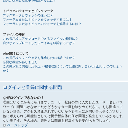
自分が投稿した記事を確認するには？
トピックのウォッチとブックマーク
ブックマークとウォッチの違いは？
フォーラムまたはトピックをウォッチするには？
フォーラムまたはトピックのウォッチを解除するには？
ファイルの添付
この掲示板にアップロードできるファイルの種類は？
自分がアップロードしたファイルを確認するには？
phpBB3 について
この掲示板ソフトウェアを作成したのは誰ですか？
必要な機能がありません
この掲示板に関連した不正・法的問題については誰に問い合わせればいいのでしょう
か？
ログインと登録に関する問題
なぜログインできないの？
理由はいくつか考えられます。ユーザー登録の際に入力したユーザー名とパス
ワードに間違いがなかったかどうかを今一度お確かめください。もし間違って
いない場合、アクセス禁止されていないかを管理人にお問い合わせください。
他に考えられる可能性としては掲示板自体に何か問題が発生しているかもしれ
ない事です。その場合、管理人は問題を解決する必要があるでしょう。
ページトップ