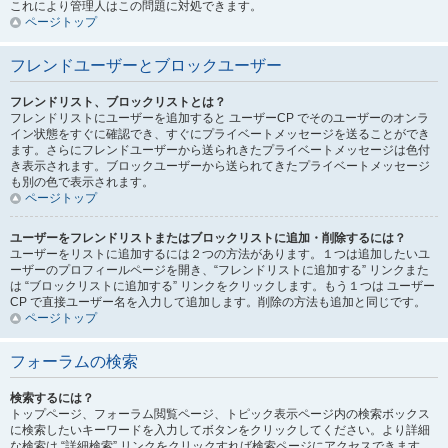
これにより管理人はこの問題に対処できます。
ページトップ
フレンドユーザーとブロックユーザー
フレンドリスト、ブロックリストとは？
フレンドリストにユーザーを追加すると ユーザーCP でそのユーザーのオンラ
イン状態をすぐに確認でき、すぐにプライベートメッセージを送ることができ
ます。さらにフレンドユーザーから送られきたプライベートメッセージは色付
き表示されます。ブロックユーザーから送られてきたプライベートメッセージ
も別の色で表示されます。
ページトップ
ユーザーをフレンドリストまたはブロックリストに追加・削除するには？
ユーザーをリストに追加するには２つの方法があります。１つは追加したいユ
ーザーのプロフィールページを開き、“フレンドリストに追加する” リンクまた
は “ブロックリストに追加する” リンクをクリックします。もう１つは ユーザー
CP で直接ユーザー名を入力して追加します。削除の方法も追加と同じです。
ページトップ
フォーラムの検索
検索するには？
トップページ、フォーラム閲覧ページ、トピック表示ページ内の検索ボックス
に検索したいキーワードを入力してボタンをクリックしてください。より詳細
な検索は “詳細検索” リンクをクリックすれば検索ページにアクセスできます。