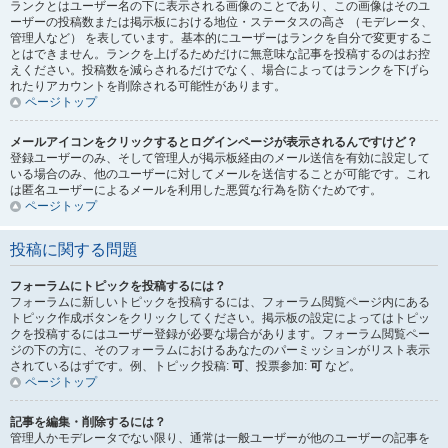
ランクとはユーザー名の下に表示される画像のことであり、この画像はそのユ
ーザーの投稿数または掲示板における地位・ステータスの高さ （モデレータ、
管理人など） を表しています。基本的にユーザーはランクを自分で変更するこ
とはできません。ランクを上げるためだけに無意味な記事を投稿するのはお控
えください。投稿数を減らされるだけでなく、場合によってはランクを下げら
れたりアカウントを削除される可能性があります。
ページトップ
メールアイコンをクリックするとログインページが表示されるんですけど？
登録ユーザーのみ、そして管理人が掲示板経由のメール送信を有効に設定して
いる場合のみ、他のユーザーに対してメールを送信することが可能です。これ
は匿名ユーザーによるメールを利用した悪質な行為を防ぐためです。
ページトップ
投稿に関する問題
フォーラムにトピックを投稿するには？
フォーラムに新しいトピックを投稿するには、フォーラム閲覧ページ内にある
トピック作成ボタンをクリックしてください。掲示板の設定によってはトピッ
クを投稿するにはユーザー登録が必要な場合があります。フォーラム閲覧ペー
ジの下の方に、そのフォーラムにおけるあなたのパーミッションがリスト表示
されているはずです。例、トピック投稿:
可
、投票参加:
可
など。
ページトップ
記事を編集・削除するには？
管理人かモデレータでない限り、通常は一般ユーザーが他のユーザーの記事を