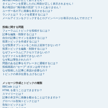
掲示板の時刻が正しくありません！
タイムゾーンを変更したのに時刻が正しく表示されません！
私の母語が “掲示板の言語” リストにありません！
ユーザー名の下に画像を表示させるには？
ランクとは？ ランクを変更するには？
メールアイコンをクリックするとログインページが表示されるんですけど？
投稿に関する問題
フォーラムにトピックを投稿するには？
記事を編集・削除するには？
自分の記事にサインを追加するには？
投票トピックを作成するには？
なぜ投票オプションをこれ以上追加できないの？
投票トピックを編集・削除するには？
なぜフォーラムにアクセスできないの？
なぜファイルを添付できないの？
なぜ私は警告されたの？
問題のある記事をモデレータに通報するには？
投稿画面の “セーブ” ボタンは何ですか？
なぜ投稿した記事に承認が必要なの？
トピックの表示位置を上げるには？
メッセージ作成とトピックの種類
BBCode とは？
HTML を使うことはできますか？
スマイリーとは？
記事の本文中に画像を載せることはできますか？
グローバル告知トピックとは？
告知トピックとは？