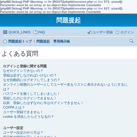
[phpBB Debug] PHP Warning
: in file
[ROOT]/phpbb/session.php
on line
571
:
sizeof():
Parameter must be an array or an object that implements Countable
[phpBB Debug] PHP Warning
: in file
[ROOT]/phpbb/session.php
on line
627
:
sizeof():
Parameter must be an array or an object that implements Countable
問題提起
QUICK_LINKS
FAQ
ユーザー登録
ログイン
問題提起トップ
問題提起 専用掲示板
索
よくある質問
ログインと登録に関する問題
なぜログインできないの？
登録は必ずしなければいけないの？
なぜ自動的にログオフしてしまうの？
オンライン状態のユーザーとしてユーザー名をリストに表示されないようにするに
は？
パスワードを無くしてしまいました！
登録したのにログインできません！
以前、登録したはずなのに今はログインできません！
COPPA とは？
ユーザー登録できません！
cookie を消去したらどうなるの？
ユーザー設定
ユーザー設定のやり方は？