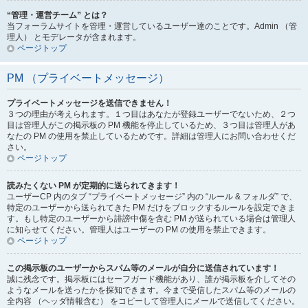
“管理・運営チーム” とは？
当フォーラムサイトを管理・運営しているユーザー達のことです。Admin （管
理人） とモデレータが含まれます。
ページトップ
PM （プライベートメッセージ）
プライベートメッセージを送信できません！
３つの理由が考えられます。１つ目はあなたが登録ユーザーでないため、２つ
目は管理人がこの掲示板の PM 機能を停止しているため、３つ目は管理人があ
なたの PM の使用を禁止しているためです。詳細は管理人にお問い合わせくだ
さい。
ページトップ
読みたくない PM が定期的に送られてきます！
ユーザーCP 内のタブ “プライベートメッセージ” 内の “ルール & フォルダ” で、
特定のユーザーから送られてきた PM だけをブロックするルールを設定できま
す。もし特定のユーザーから誹謗中傷を含む PM が送られている場合は管理人
に知らせてください。管理人はユーザーの PM の使用を禁止できます。
ページトップ
この掲示板のユーザーからスパム等のメールが自分に送信されています！
誠に残念です。掲示板にはセーフガード機能があり、誰が掲示板を介してその
ようなメールを送ったかを探知できます。今まで受信したスパム等のメールの
全内容 （ヘッダ情報含む） をコピーして管理人にメールで送信してください。