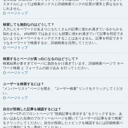
スタイルによっては検索ボックスと詳細検索リンクの位置が通常と異なるかも
しれません。
ページトップ
検索しても無効なのはどうして？
入力したキーワードがあまりにもたくさんの記事に使われ過ぎているからかも
知れません。 phpBB3 ではあまりにも頻繁に使われ過ぎていて記事を特定でき
ないようなキーワードをインデクスすることはありません。記事を特定できそ
うなキーワードで検索するか、詳細検索を活用してください。
ページトップ
検索するとページが真っ白になるのはどうして？
検索結果が多すぎてサーバに負担をかけ過ぎています。詳細検索ページで キー
ワード検索 と フォーラムの絞り込み を行ってください。
ページトップ
ユーザーを検索するには？
“メンバーリスト” ページを開き、 “ユーザー検索” リンクをクリックしてくださ
い。
ページトップ
自分が投稿した記事を確認するには？
ユーザーCP のフロントページで “投稿記事を表示する” をクリックするか、あ
るいはあなた自身のプロフィールページを開いて “ユーザーの記事を全て検索”
をクリックしてください。自分が投稿したトピックを確認するには詳細検索ペ
ージで適切に入力・選択してください。