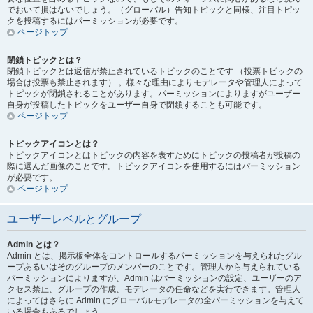
でおいて損はないでしょう。（グローバル）告知トピックと同様、注目トピッ
クを投稿するにはパーミッションが必要です。
ページトップ
閉鎖トピックとは？
閉鎖トピックとは返信が禁止されているトピックのことです （投票トピックの
場合は投票も禁止されます） 。様々な理由によりモデレータや管理人によって
トピックが閉鎖されることがあります。パーミッションによりますがユーザー
自身が投稿したトピックをユーザー自身で閉鎖することも可能です。
ページトップ
トピックアイコンとは？
トピックアイコンとはトピックの内容を表すためにトピックの投稿者が投稿の
際に選んだ画像のことです。トピックアイコンを使用するにはパーミッション
が必要です。
ページトップ
ユーザーレベルとグループ
Admin とは？
Admin とは、掲示板全体をコントロールするパーミッションを与えられたグル
ープあるいはそのグループのメンバーのことです。管理人から与えられている
パーミッションによりますが、Admin はパーミッションの設定、ユーザーのア
クセス禁止、グループの作成、モデレータの任命などを実行できます。管理人
によってはさらに Admin にグローバルモデレータの全パーミッションを与えて
いる場合もあるでしょう。