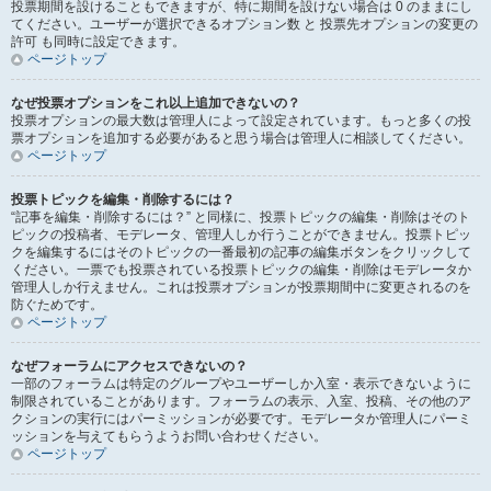
投票期間を設けることもできますが、特に期間を設けない場合は 0 のままにし
てください。ユーザーが選択できるオプション数 と 投票先オプションの変更の
許可 も同時に設定できます。
ページトップ
なぜ投票オプションをこれ以上追加できないの？
投票オプションの最大数は管理人によって設定されています。もっと多くの投
票オプションを追加する必要があると思う場合は管理人に相談してください。
ページトップ
投票トピックを編集・削除するには？
“記事を編集・削除するには？” と同様に、投票トピックの編集・削除はそのト
ピックの投稿者、モデレータ、管理人しか行うことができません。投票トピッ
クを編集するにはそのトピックの一番最初の記事の編集ボタンをクリックして
ください。一票でも投票されている投票トピックの編集・削除はモデレータか
管理人しか行えません。これは投票オプションが投票期間中に変更されるのを
防ぐためです。
ページトップ
なぜフォーラムにアクセスできないの？
一部のフォーラムは特定のグループやユーザーしか入室・表示できないように
制限されていることがあります。フォーラムの表示、入室、投稿、その他のア
クションの実行にはパーミッションが必要です。モデレータか管理人にパーミ
ッションを与えてもらうようお問い合わせください。
ページトップ